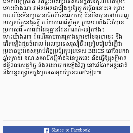
វេទិកាខ្សែក្រវាត់ និងផ្លូវរបស់ប្រទេសចិនក្នុងខែតុលាខាងមុខ។
ទោះយ៉ាងណា វាមិនមែនជារឿងគួរឱ្យភ្ញាក់ផ្អើលនោះទេ ព្រោះ
កាលពីខែមីនាប្រធានាធិបតីចិនលោកស៊ី ជិនពីងបានទៅបំពេញ
ទស្សនកិច្ចនៅរុស្ស៊ី ហើយកាលពីឆ្នាំមុន ប្រទេសទាំងពីរក៏បាន
ប្រកាសពី «ភាពជាដៃគូគ្មានដែនកំណត់»ទៀតផង។
ទោះយ៉ាងណា ដំណើរតាមការគ្រោងទុកនៅខែតុលានេះ នឹង
កើតឡើងជួនចំពេល ដែលប្រទេសរុស្ស៊ីនឹងត្រៀមរៀបចំធ្វើជា
ប្រធានប្តូរវេនសម្រាប់កិច្ចប្រជុំក្រុមប្រទេស BRICS នៅខែមករា
ឆ្នាំក្រោយ ខណៈសមាជិកថ្មីទាំង៦នៃប្លុកនេះ នឹងធ្វើឱ្យរុស្ស៊ីមាន
ឥទ្ធិពលសេដ្ឋកិច្ច និងនយោបាយឡើងវិញ នៅលើឆាកអន្តរជាតិ
និងបន្តសង្គ្រាមក្នុងប្រទេសអ៊ុយក្រែនតទៅទៀត៕
Share to Facebook