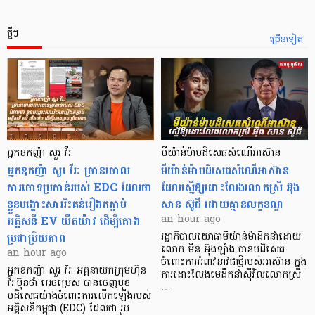
ថ្មីៗ
ច្រើនទៀត
អ្នកឧកញ៉ា សួរ វីរៈ
មីយ៉ាន់ម៉ាបដិសេធសំណើអាស៊ាន
អ្នកឧកញ៉ា សួរ វីរៈ​ ច្រានចោល
មីយ៉ាន់ម៉ាបដិសេធសំណើអាស៊ាន
ការចោទប្រកាន់របស់ EDC ដែលថា
ដែលស្នើឱ្យដោះលែងលោកស្រី អ៊ុង
ខ្លួនបង្ហោះសាររិះគន់រឿងតភ្ជាប់
សាន ស៊ូជី ដោយគ្មានលក្ខខណ្ឌ
អគ្គិសនី EV យឺតយ៉ាវ ដើម្បីតោង
an hour ago
ប្រជាប្រិយភាព
រដ្ឋាភិបាលយោធាមីយ៉ាន់ម៉ាដឹកនាំដោយ
លោក មីន អ៊ុងឡាំង បានបដិសេធ
an hour ago
ចំពោះការអំពាវនាវជាថ្មីរបស់អាស៊ាន ក្នុង
អ្នកឧកញ៉ា សួរ វីរៈ អគ្គនាយកក្រុមហ៊ុន
ការដោះលែងមេដឹកនាំស៊ីវិលលោកស្រី
វិរៈប៊ុនថាំ អេចប្រេស បានចេញមុខ
…
បដិសេធយ៉ាងចំពោះការលើកឡើងរបស់
អគ្គិសនីកម្ពុជា (EDC) ដែលថា រូប