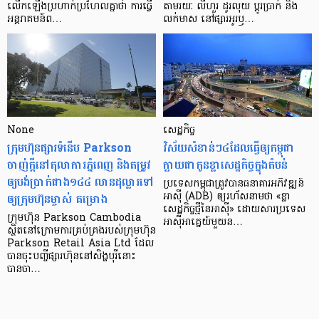
លើក​ឡើង​ប្រហាក់​ប្រហែល​គ្នា​ថា ការ​ធ្វើ​
តាមរយៈ លីហួរ ដូរ​លុយ ប្តូរ​បា្រក់ និង​
អន្តរាគមន៍​ព…
លក់​មាស នៅ​ផ្សារ​អូរ​ឫ…
None
សេដ្ឋកិច្ច​
ក្រុមហ៊ុនផ្សារទំនើប Parkson
វិស័យ​សំខាន់ៗ​៤​ដែល​ធ្វើ​ឲ្យ​កម្ពុជា​
ចាញ់ក្ដីនៅតុលាការភ្នំពេញ និងតម្រូវ
ក្លាយ​ជា​កូន​ខ្លា​សេដ្ឋកិច្ច​ក្នុង​តំបន់
ឲ្យបង់ប្រាក់ជាង១៤៤ លានដុល្លារទៅ
ប្រទេស​កម្ពុជា​ត្រូវ​បាន​ធនាគារ​អភិវឌ្ឍន៍​
ឲ្យក្រុមហ៊ុនម្ចាស់ គម្រោង
អាស៊ី (ADB) ឲ្យ​រហ័ស​នាមថា «ខ្លា​
សេដ្ឋកិច្ច​ថ្មី​នៃ​អាស៊ី» ដោយសារ​ប្រទេស​
ក្រុមហ៊ុន Parkson Cambodia
អាស៊ី​អាគ្នេយ៍​មួយ​ន…
ស្ថិតនៅក្រោមការគ្រប់គ្រងរបស់ក្រុមហ៊ុន
Parkson Retail Asia Ltd ដែល
បានចុះបញ្ចីផ្សារហ៊ុននៅសិង្ហបុរីនោះ
បានចា…