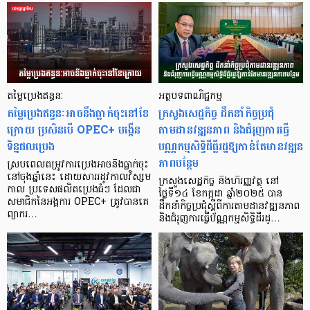
តម្លៃប្រេងឥន្ធនៈ
អត្ថបទពាណិជ្ជកម្ម
តម្លៃប្រេងឥន្ធនៈអាចនឹងធ្លាក់ចុះនៅខែ
ក្រសួងសេដ្ឋកិច្ច ដឹកនាំកិច្ចប្រជុំ
ក្រោយ ប្រសិនបើ OPEC+ បង្កើន
តាមដានវឌ្ឍនភាព និងជំរុញការធ្វើ
ទិន្នផលប្រេង
បណ្ណកម្មសិទ្ធិដីធ្លីរដ្ឋឱ្យកាន់តែមានវឌ្ឍន
ភាពបន្ថែម
ស្របពេលតម្រូវការប្រេងអាចនឹងធ្លាក់ចុះ
នៅចុងឆ្នាំនេះ ដោយសាររដូវកាលវិស្សម
ក្រសួងសេដ្ឋកិច្ច និងហិរញ្ញវត្ថុ នៅ
កាល ប្រទេសផលិតប្រេងធំៗ ដែលជា
ថ្ងៃទី១៤ ខែកក្កដា ឆ្នាំ២០២៥ បាន
សមាជិកនៃអង្គការ OPEC+ ត្រូវបានគេ
ដឹកនាំកិច្ចប្រជុំស្តីពីការតាមដានវឌ្ឍនភាព
ព្យាករ…
និងជំរុញការធ្វើប័ណ្ណកម្មសិទ្ធិដីរដ្…