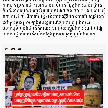
ការចោទប្រកាន់ថា លោកបានជាប់ពាក់ព័ន្ធក្នុងការចាប់ពង្រាត់
និងនិរទេសកុមារចេញពីអ៊ុយក្រែនដោយខុសច្បាប់។ តាមសេចក្តី
រាយការណ៍ថា ដីការចាប់ខ្លួននេះបានធ្វើឱ្យមានការភ័យស្លន់ស្លោ
នៅក្នុងវិមានក្រឹមឡាំងអំពីស្ថិរភាពនៃការគ្រប់គ្រងរបស់
លោកពូទីន និងថាតើដីកានេះ មានន័យស្មើនឹងការអំពាវនាវឱ្យ
មានការផ្លាស់របបដឹកនាំនៅក្នុងប្រទេសរុស្ស៊ី ឬយ៉ាងណា។
អត្ថបទគួរអាន​