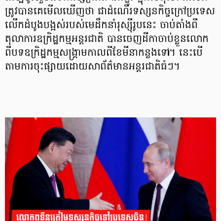
ត្រូវបានគេមើលឃើញថា ជាដំណើរទស្សនកិច្ចក្រៅប្រទេស
លើកដំបូងបង្អស់របស់មេដឹកនាំរុស្ស៊ីរូបនេះ ចាប់តាំងពី
តុលាការឧក្រិដ្ឋកម្មអន្តរជាតិ បានចេញដីកាចាប់ខ្លួនលោក
ពីបទឧក្រិដ្ឋកម្មសង្រ្គាមកាលពីខែមីនាកន្លងទៅ។ នេះបើ
តាមការចុះផ្សាយដោយសាព័ត៌មានអន្តរជាតិធំៗ។