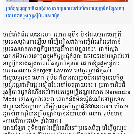
ប្រព័ន្ធផ្សព្វផ្សាយចិនបង្កើនការវាយប្រហារទៅលើការបញ្ចេញទឹកវិទ្យុសកម្ម
នៅរោងចក្រហ្វូគូស៊ីម៉ារបស់ជប៉ុន
ចាប់តាំងពីពេលនោះមក លោក ពូទីន មិនដែលចាកចេញពី
ប្រទេសម្តងណាឡើយ ដើម្បីជៀសវាងការធ្វើដំណើរទៅកាន់
ប្រទេសមានកាតព្វកិច្ចអនុវត្តដីកាចាប់ខ្លួននេះ។ ជាក់ស្តែង
លោកមិនបានទៅចូលរួមកិច្ចប្រជុំកំពូល BRICSដោយផ្ទាល់នៅ
អាហ្រ្វិកខាងត្បូងកាលពីសប្តាហ៍មុនទេ ដោយឱ្យរដ្ឋមន្ត្រីការ
បរទេសលោក Sergey Lavrov ទៅចូលរួមជំនួស។
ជាមួយគ្នានេះ លោក ពូទីន ក៏បានសម្រេចមិនទៅចូលរួមកិច្ច
ប្រជុំអន្តរជាតិផ្សេងទៀតដែរនៅខែក្រោយនេះ។ ប្រធានាធិបតី
រុស្ស៊ីបានជូនដំណឹងដល់នាយករដ្ឋមន្រ្តីឥណ្ឌាលោក Narendra
Modi នៅសប្តាហ៍នេះថា លោកនឹងមិនធ្វើដំណើរទៅប្រទេស
ឥណ្ឌានៅខែក្រោយ ដើម្បីចូលរួមកិច្ចប្រជុំG20នោះទេ។ បើតាម
អ្នកនាំពាក្យវិមានក្រឹមឡាំងបាននិយាយថា លោក ពូទីនមាន
«កាលវិភាគរវល់» ខ្លាំងពេក។
ដោយឡែក ពូទីនគ្រោងធ្វើដំណើរទៅប្រទេសវិញ ដើម្បីចូលរួម