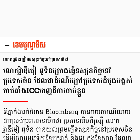
លោកពូទីនត្រៀមទស្សនកិច្ចទៅប្រទេសចិន!
លោកវ្ល៉ាឌីមៀ ពូទីនគ្រោងធ្វើទស្សនកិច្ចទៅ
ប្រទេសចិន ដែលជាដំណើរក្រៅប្រទេសដំបូងបង្អស់
ចាប់តាំងICCចេញដីការចាប់ខ្លួន
ទីភ្នាក់ងារព័ត៌មាន Bloomberg បានរាយការណ៍ដោយ
ដកស្រង់ប្រភពអនាមិកថា ប្រធានាធិបតីរុស្ស៊ី លោក
វ្ល៉ាឌីមៀ ពូទីន បានយល់ព្រមធ្វើទស្សនកិច្ចនៅប្រទេសចិន
ដើម្បីចូលរួមវេទិកាខ្សែក្រវាត់ និងផ្លូវ ក្នុងខែតុលា ដែលវា