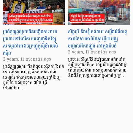
ប្រព័ន្ធផ្សព្វផ្សាយចិនបង្កើនការវាយ
សិង្ហបុរី និងវៀតណាម សម្លឹងអំពីលទ្ធ
ប្រហារទៅលើការបញ្ចេញទឹកវិទ្យុ
ភាពនៃការចាប់ដៃគ្នាធ្វើជាមជ្ឈ
សកម្មនៅរោងចក្រហ្វូគូស៊ីម៉ារបស់
មណ្ឌលដឹកជញ្ជូន នៅក្នុងតំបន់
ជប៉ុន
2 years, 11 months ago
2 years, 11 months ago
ប្រទេសសិង្ហបុរីនិងវៀតណាមកំពុងតែ
សម្លឹងទៅរកកិច្ចសហប្រតិបត្តិការរវាងគ្នា
ប្រព័ន្ធផ្សព្វផ្សាយចិនកំពុងបង្កើនការរិះគន់
ដើម្បីធ្វើយ៉ាងណាសម្រួលការដឹកជញ្ជូន
ទៅលើការបញ្ចេញទឹកកាកសំណល់
និងពិនិត្យលទ្ធភាពនៅក្នុងការប្រែក្លា…
ចេញពីរោងចក្រថាមពលនុយក្លេអ៊ែរហ្វូ
គូស៊ីម៉ារបស់ប្រទេសជប៉ុន ធ្វើ
ដែលវាឱ្យម…