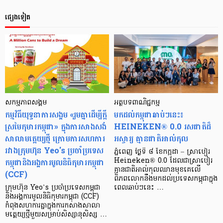
ផ្សេងទៀត
សកម្មភាពសង្គម
អត្ថបទពាណិជ្ជកម្ម
កម្មវិធី​យុទ្ធនាការ​សង្គម «រួមគ្នា​ដើម្បី​ក្តី​
មកដល់កម្ពុជាឆាប់ៗនេះ៖
ស្រមៃ​កុមារ​កម្ពុជា» ក្នុង​ការសាងសង់​
HEINEKEN® 0.0 រសជាតិដ៏
សាលាមត្តេយ្យថ្មី ក្រោម​ការសហការ​
អស្ចារ្យ គ្មានជាតិអាល់កុល
រវាង​ក្រុមហ៊ុន Yeo's ប្រចាំ​ប្រទេស​
ភ្នំពេញ ថ្ងៃទី ៨ ខែកក្កដា – ស្រាបៀរ
កម្ពុជា​និង​អង្គការ​មូលនិធិ​កុមារ​កម្ពុជា
Heineken® 0.0 ដែលជាស្រាបៀរ
គ្មានជាតិអាល់កុលឈានមុខគេលើ
(CCF)
ពិភពលោកនឹងមកដល់ប្រទេសកម្ពុជាក្នុង
ក្រុមហ៊ុន Yeo’s ប្រចាំប្រទេសកម្ពុជា
ពេលឆាប់ៗនេះ …
និងអង្គការមូលនិធិកុមារកម្ពុជា (CCF)
កំពុងសហការគ្នាក្នុងការកសាងសាលា
មត្តេយ្យថ្មីមួយសម្រាប់សិស្សានុសិស្ស …