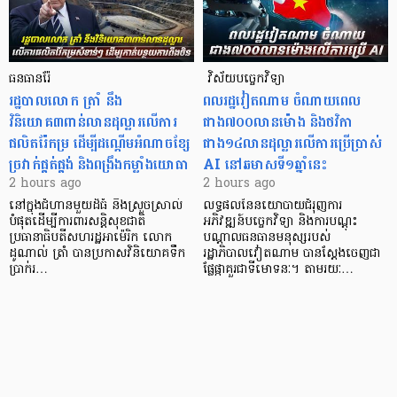
ធនធានរ៉ែ
​​​​​​​​​​​​​​​​​​​​​​​​​​​​​ វិស័យបច្ចេកវិទ្យា
​រដ្ឋបាលលោក ត្រាំ នឹង​
ពលរដ្ឋវៀតណាម ​ចំណាយពេល
វិនិយោគ៣ពាន់លានដុល្លារលើការ
ជាង៧០០លានម៉ោង និងថវិកា
ផលិតរ៉ែកម្រ ដើម្បីដណ្តើមអំណាចខ្សែ
ជាង១៤លានដុល្លារលើការប្រើប្រាស់
ច្រវាក់ផ្គត់ផ្គង់ និងពង្រឹងកម្លាំងយោធា
AI នៅឆមាសទី១ឆ្នាំនេះ
2 hours ago
2 hours ago
នៅក្នុងជំហានមួយដ៏ធំ និងស្រួចស្រាល់
លទ្ធផលនៃនយោបាយជំរុញការ
បំផុតដើម្បីការពារសន្តិសុខជាតិ
អភិវឌ្ឍន៍បច្ចេកវិទ្យា និងការបណ្តុះ
ប្រធានាធិបតីសហរដ្ឋអាម៉េរិក លោក
បណ្តាលធនធានមនុស្សរបស់
ដូណាល់ ត្រាំ បានប្រកាសវិនិយោគទឹក
រដ្ឋាភិបាលវៀតណាម បានស្តែងចេញជា
ប្រាក់រ…
ផ្លែផ្កាគួរជាទីមោទនៈ។ តាមរយៈ…