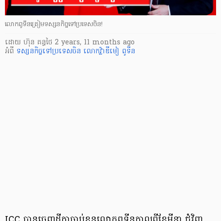
លោកពូទីនត្រៀមទស្សនកិច្ចទៅប្រទេសចិន!
ដោយ
ហ៊ុន គន្ធថៃ
2 years, 11 months ago
អំពី
ទស្សនកិច្ចទៅប្រទេសចិន
លោកវ្ល៉ាឌីមៀ ពូទីន
ICC បានចេញដីកាចាប់ខ្លួនលោកពូទីនកាលពីខែមីនា ជុំវិញ