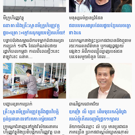
មីក្រូ​ហិរញ្ញវត្ថុ
មនុស្ស​ធម៌​គ្មាន​ព្រំដែន
ធនាគារ​និង​គ្រឹះស្ថាន​មីក្រូ​ហិរញ្ញវត្ថុ​
ជន​បរទេស​៣​រូប​ដែល​ជួយ​ខ្មែរ​លេច​ធ្លោ​
ជួប«គ្រោះ»ក្តៅ​គគុក​មួយ​ទៀត​ហើយ!
ជាង​គេ
បន្ទាប់​ពី​រង​សម្ពាធ​​ពី​ការ​ទម្លាក់​ពិដាន​អត្រា​
លោកអ្នក​នាង​ខ្លះ​ប្រាកដ​ជា​បាន​​ដឹង​ឮ​តាម​
ការ​ប្រាក់ ១៨​% ដែល​កំណត់​ដោយ​
រយៈ​ការ​អាន​ព័ត៌មាន ឬ​ការ​ផ្សព្វផ្សាយ​
រដ្ឋាភិបាល​កម្ពុជា កាល​ពី​ពេល​ថ្មីៗ​នេះ
ផ្សេងៗ អំពី​ភាព​ល្បីល្បាញ​របស់​ជន​
ឥឡូវ​នេះ ធនាគ…
បរទេស​មួយ​ចំនួន ដែល…
បញ្ហា​អត្រា​ការប្រាក់
ពាណិជ្ជករជោគជ័យ
គ្រឹះស្ថាន​មីក្រូ​ហិរញ្ញវត្ថុ​នឹង​ជួប​វិបត្តិ​
ឧកញ៉ា លី ហួរ៖ ដើមទុនរកស៊ីដំបូង
ធ្ងន់ធ្ងរ​ឈាន​ទៅ​រក​ការ​ក្ស័យធន?
របស់ខ្ញុំកើតចេញពីជ្រូក១ក្បាល
ក្រុម​អ្នក​ជំនាញ​នៅ​ក្នុង​វិស័យ​ធនាគារ
និយាយ​ពី​ឈ្មោះ លី ហួរ មាន​ប្រជាជន​
ហិរញ្ញវត្ថុ​និង​ប្រតិបត្តិករ​ហិរញ្ញ​វត្ថុ បាន​​
ភាគ​ច្រើន ប្រាកដ​ជា​ស្គាល់​ច្បាស់​ណាស់