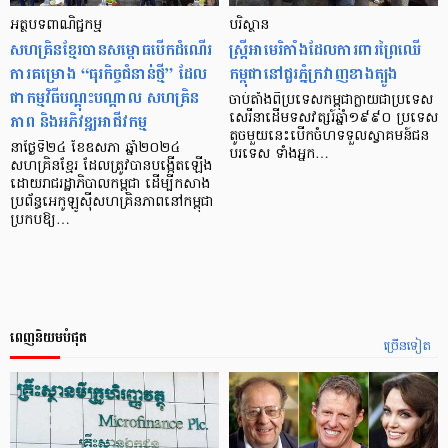
អត្ថបទពាណិជ្ជកម្ម
បរិស្ថាន
សហគ្រិនខ្មែរបានសម្ពោធបើកដំណើរ
ស្ត្រី​អាមេរិកាំង​ដែល​ការពារ​ព្រៃ​ឈើ​
ការគម្រោង “ធុរកិច្ចជំនាន់ថ្មី” ដែល
កម្ពុជា​នៅ​ជួរភ្នំ​ក្រវាញ​ខាង​ត្បូង
ជាកម្មវិធីបណ្ដុះបណ្ដាល សហគ្រិន
ចាប់តាំង​ពីប្រទេស​កម្ពុជា​ក្លាយ​ជា​ប្រទេស​
ភាព និងអភិវឌ្ឍអាជីវកម្ម
សេរី​នា​ដើម​ទសវត្សរ៍​ឆ្នាំ​១៩៩០ ប្រទេស​
តូច​មួយ​នេះ​បើក​ចំហ​ទទួល​ស្វាគមន៍​ជន​
នាថ្ងៃទី២៤ ខែឧសភា ឆ្នាំ២០២៤
បរទេស​ ទាំងអ្នក…
សហគ្រិនខ្មែរ ដែលត្រូវបានបង្កើតឡើង
ដោយរាជរដ្ឋាភិបាលកម្ពុជា ដើម្បីកសាង
ប្រព័ន្ធអេកូឡូស៊ីសហគ្រិនភាពនៅកម្ពុជា
ប្រកបឱ្យ…
ពេញនិយមបំផុត
ច្រើនទៀត