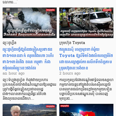
លោកច…
ព្យុះដូហ្វីន
ក្រុមហ៊ុន Toyota
ព្យុះដូហ្វីនបង្ខំឱ្យចិនជម្លៀសប្រជាជន
ឥណ្ឌូនេស៊ី ចេញមុខទាក់ម៉ូយ
ជាង១លាននាក់ លុបជើងហោះហើរ
Toyota ឱ្យរើទីតាំងផលិតចេញពីថៃ
ជាង១ពាន់ជើង ខណៈកម្ពុជា ក៏រង
ដោយសន្យាផ្តល់ការលើកទឹកចិត្តតាម
ឥទ្ធិពលពីព្យុះនេះផងដែរ
ក្រុមហ៊ុននេះចង់បាន
an hour ago
2 hours ago
ព្យុះទីហ្វុងដូហ្វីន កំពុងវាយប្រហារ
ការប្រកួតប្រជែងដណ្តើមឥទ្ធិពលឧស្សាហ
ប្រទេសចិនយ៉ាងដំណំបណ្តាលឱ្យអាជ្ញាធរ
កម្មយានយន្តនៅក្នុងតំបន់អាស៊ីអាគ្នេយ៍
ត្រូវបង្ខំចិត្តជម្លៀសប្រជាពលរដ្ឋ
បានឈានដល់កម្រិតក្ដៅគគុកមួយទៀត
ជាង១លាននាក់ចេញពីផ្ទះសំបែង
បន្ទាប់ពីប្រទេសឥណ្ឌូនេស៊ី បានចេញ
និងលុបចោលជើងហ…
មុខប្រជ…