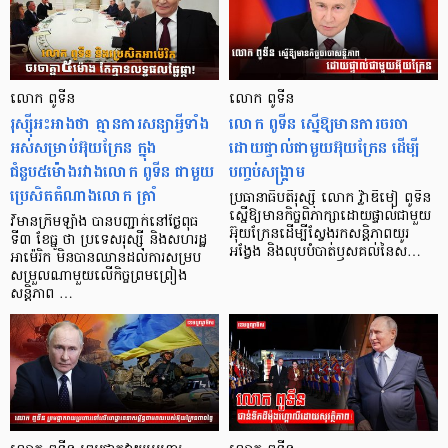
លោក ពូទីន
លោក ពូទីន
រុស្ស៊ីអះអាងថា គ្មានការសន្យាអ្វីទាំង
លោក ពូទីន ស្នើឱ្យមានការចរចា
អស់សម្រាប់អ៊ុយក្រែន ក្នុង
ដោយផ្ទាល់ជាមួយអ៊ុយក្រែន ដើម្បី
ជំនួប៥ម៉ោងរវាងលោក ពូទីន ជាមួយ
បញ្ចប់សង្គ្រាម
ប្រេសិតតំណាងលោក ត្រាំ
ប្រធានាធិបតីរុស្ស៊ី លោក វ្ល៉ាឌីមៀ ពូទីន
ស្នើឱ្យមានកិច្ចពិភាក្សាដោយផ្ទាល់ជាមួយ
វិមានក្រឹមឡាំង បានបញ្ជាក់នៅថ្ងៃពុធ
អ៊ុយក្រែនដើម្បីស្វែងរកសន្តិភាពយូរ
ទី៣ ខែធ្នូ ថា ប្រទេសរុស្ស៊ី និងសហរដ្ឋ
អង្វែង និងលុបបំបាត់ឫសគល់នៃស…
អាម៉េរិក មិនបានឈានដល់ការសម្រប
សម្រួលណាមួយលើកិច្ចព្រមព្រៀង
សន្តិភាព …