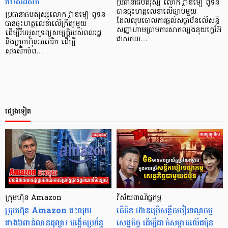
ការសងសឹក
ប្រធានាធិបតីរុស្ស៊ី លោក វ្ល៉ាឌីមៀ ពូទីន
បានចុះហត្ថលេខាលើច្បាប់មួយ
ប្រធានាធិបតីរុស្ស៊ីលោក វ្ល៉ាឌីមៀ ពូទីន
ដែលលុបចោលការផ្តល់សច្ចាប័នលើសន្ធិ
បានចុះហត្ថលេខាលើក្រឹត្យមួយ
សញ្ញាហាមប្រាមការសាកល្បងនុយក្លេអ៊ែ
ដើម្បីរឹបអូសទ្រព្យសម្បត្តិរបស់ពលរដ្ឋ
ជាសកល…
និងក្រុមហ៊ុនអាម៉េរិក ដើម្បី
សងសឹកចំព…
ផ្សេងទៀត
ក្រុមហ៊ុន Amazon
វិស័យពាណិជ្ជកម្ម
ក្រុមហ៊ុន Amazon ជះលុយ
តើចិន ហ៊ានប្រើសន្លឹកបៀរទណ្ឌកម្ម
ជាង៦ពាន់លានដុល្លារ បង្កើតប្រព័ន្ធ
សេដ្ឋកិច្ច ដើម្បីដាក់សម្ពាធលើជប៉ុន