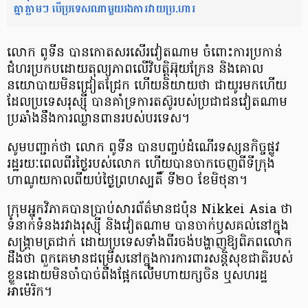
គ្នាភ្លាមៗ បើប្រទេសណាមួយរងការវាយប្រ.ហារ
លោក ពូទីន បានកោតសរសើរវៀតណាម ចំពោះការប្រកាន់
ជំហរប្រកបដោយតុល្យភាពលើវិបត្តិអ៊ុយក្រែន និងគោល
នយោបាយមិនជ្រៀតជ្រែក ហើយនិយាយថា ជាយូរមកហើយ
ដែលប្រទេសរុស្ស៊ី បានគាំទ្រការតស៊ូរបស់ប្រជាជនវៀតណាម
ប្រឆាំងនឹងការឈ្លានពានរបស់បរទេស។
សូមបញ្ជាក់ថា លោក ពូទីន បានបញ្ចប់ដំណើរទស្សនកិច្ចផ្លូវ
រដ្ឋរយៈពេលពីរថ្ងៃរបស់លោក ហើយបានចាកចេញពីទីក្រុង
ហាណូយកាលពីយប់ថ្ងៃព្រហស្បតិ៍ ទី២០ ខែមិថុនា។
ក្រុមអ្នកវិភាគបានប្រាប់សារព័ត៌មានជប៉ុន Nikkei Asia ថា
ទំនាក់ទំនងរវាងរុស្ស៊ី និងវៀតណាម បានចាក់ឫសគល់នៅក្នុង
សង្គ្រាមត្រជាក់ ដោយប្រទេសទាំងពីរចង់បង្ហាញឱ្យពិភពលោក
ដឹងថា ពួកគេមានជម្រើសនៅក្នុងការការពារសន្តិសុខជាតិរបស់
ខ្លួនដោយមិនចាំបាច់ពឹងផ្អែកលើមហាយក្សចិន ឬសហរដ្ឋ
អាម៉េរិក។