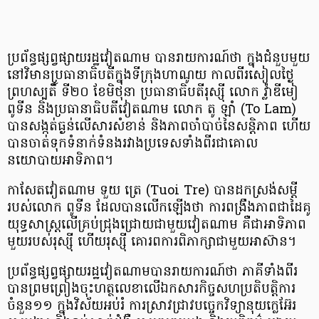
ប្រព័ន្ធផ្សព្វផ្សាយរដ្ឋវៀតណាម បានរាយការណ៍ថា ក្នុងជំនួបមួយ
នៅវិមានប្រធានាធិបតីក្នុងទីក្រុងហាណូយ កាលពីរសៀលថ្ងៃ
ព្រហស្បតិ៍ ទី២០ ខែមិថុនា ប្រធានាធិបតីរុស្ស៊ី លោក វ៉្លាឌីមៀ
ពូទីន និងប្រធានាធិបតីវៀតណាម លោក តូ ឡាំ (To Lam)
បានសង្កត់ធ្ងន់លើសារសំខាន់ និងភាពចាំបាច់នៃសន្តិភាព ហើយ
បានចាត់ទុកទំនាក់ទំនងរវាងប្រទេសទាំងពីរជាគោល
នយោបាយអាទិភាព។
កាសែតវៀតណាម ទួយ ត្រេ (Tuoi Tre) បានដកស្រង់សម្តី
របស់លោក ពូទីន ដែលបានលើកឡើងថា ការពង្រឹងភាពជាដៃគូ
យុទ្ធសាស្ត្រលើគ្រប់ជ្រុងជ្រោយជាមួយវៀតណាម គឺជាអាទិភាព
មួយរបស់រុស្ស៊ី ហើយរុស្ស៊ី គោរពការពិភាក្សាជាមួយអាស៊ាន។
ប្រព័ន្ធផ្សព្វផ្សាយរដ្ឋវៀតណាមបានរាយការណ៍ថា ភាគីទាំងពីរ
បានព្រមព្រៀងចុះហត្ថលេខាលើឯកសារកិច្ចសហប្រតិបត្តិការ
ចំនួន១១ ក្នុងវិស័យអប់រំ ការស្រាវជ្រាវបច្ចេកវិទ្យានុយក្លេអ៊ែរ