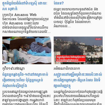
ផ្ទុកទិន្នន័យដ៏ធំនៅម៉ាឡេស៊ី ដោយៈ
ដែរទេ?
សរ សុជាតិ
ជម្លោះនយោបាយការទូតរវាងចិន និង
ជប៉ុន ដែលសុទ្ធតែជាកំពូលមហាអំណាច
ក្រុមហ៊ុន Amazon Web
ទាំងពីរនៅតំបន់អាស៊ីកំពុងឡើងកម្ដៅដូច
Services ដែលជាផ្នែកមួយរបស់ក្រុម
បាយពុះ ប៉ុន្តែចិន ដែលជាមហា
ហ៊ុន Amazon បានជះលុយ
អំណាចលេ…
ជាង៦ពាន់លានដុល្លារវិនិយោគលើការ
កសាងអាណាចក្រទិន្នន័យរយៈពេលវែ…
កូវីដ១៩នៅឥណ្ឌា
អតិផរណាពិភពលោក
ចំនួនអ្នកឆ្លងកូវីដ-១៩នៅឥណ្ឌាចាប់
សង្គ្រាមនៅមជ្ឈឹមបូព៌ាជះផលប៉ះពាល់
ផ្ដើមថយចុះហើយ ប៉ុន្តែអ្នកស្លាប់
ពាណិជ្ជកម្មឥណ្ឌា-អ៊ីស្រាអែល និងទី
កំពុងហក់ឡើងខ្លាំង
ផ្សារហិរញ្ញវត្ថុ
ប្រទេសឥណ្ឌាដែលធ្លាប់មានការផ្ទុះឆ្លង
សេដ្ឋកិច្ចពិភពលោកដែលកំពុងរង្គោះរង្គើ
រីករាលដាលកូវីដ-១៩យ៉ាងសម្បើមនោះ
រួចទៅហើយដោយអតិផរណាកើនខ្ពស់
ឥឡូវតួលេខបង្ហាញថា ការឆ្លងហាក់
នោះ ឥឡូវនេះកំពុងតែប្រឈមមុខ
ថមថយចុះជាងមុនបន្ដិចហើយ ប៉ុន្ដែបើ
នឹងវិបត្តិភូមិសាស្ត្រនយោបាយមួយទៀត