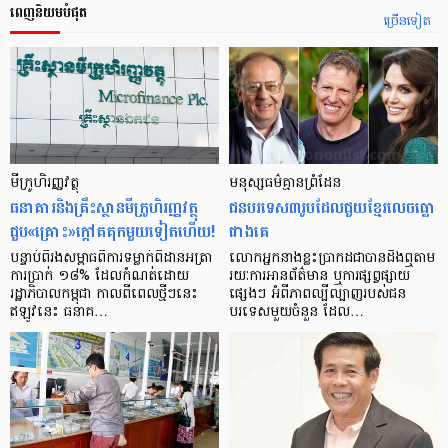
ពេញនិយមបំផុត
ច្រើនទៀត
មីក្រូ​ហិរញ្ញវត្ថុ
មនុស្ស​ធម៌​គ្មាន​ព្រំដែន
ធនាគារ​និង​គ្រឹះស្ថាន​មីក្រូ​ហិរញ្ញវត្ថុ​
ជន​បរទេស​៣​រូប​ដែល​ជួយ​ខ្មែរ​លេច​ធ្លោ​
ជួប«គ្រោះ»ក្តៅ​គគុក​មួយ​ទៀត​ហើយ!
ជាង​គេ
បន្ទាប់​ពី​រង​សម្ពាធ​​ពី​ការ​ទម្លាក់​ពិដាន​អត្រា​
លោកអ្នក​នាង​ខ្លះ​ប្រាកដ​ជា​បាន​​ដឹង​ឮ​តាម​
ការ​ប្រាក់ ១៨​% ដែល​កំណត់​ដោយ​
រយៈ​ការ​អាន​ព័ត៌មាន ឬ​ការ​ផ្សព្វផ្សាយ​
រដ្ឋាភិបាល​កម្ពុជា កាល​ពី​ពេល​ថ្មីៗ​នេះ
ផ្សេងៗ អំពី​ភាព​ល្បីល្បាញ​របស់​ជន​
ឥឡូវ​នេះ ធនាគ…
បរទេស​មួយ​ចំនួន ដែល…