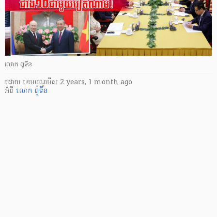
លោក ពូទីន
ដោយ
​ ខេមបូណូមីស
2 years, 1 month ago
អំពី
លោក ពូទីន