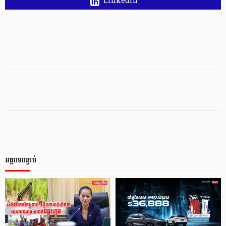
Linkedin
អត្ថបទបន្ទាប់