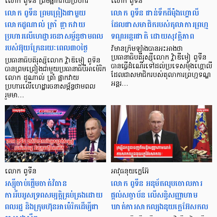
លោក ពូទីន ព្រមផ្អាកវាយប្រហារ
លោក ពូទីន
លោក ពូទីន ព្រមព្រៀងជាមួយ
លោក ពូទីន ជាន់ទឹកដីម៉ុងហ្គោលី
លោកដូណាល់ ត្រាំ ផ្អាកវាយ
ដែលជាសមាជិករបស់តុលាការព្រហ្ម
ប្រហារលើហេដ្ឋារចនាសម្ព័ន្ធថាមពល
ទណ្ឌអន្តរជាតិ ដោយសុវត្ថិភាព
របស់អ៊ុយក្រែនរយៈពេល៣០ថ្ងៃ
វិមានក្រឹមឡាំងបានអះអាងថា
ប្រធានាធិបតីរុស្ស៊ីលោក វ្ល៉ាឌីមៀ ពូទីន
ប្រធានាធិបតីរុស្ស៊ីលោក វ្ល៉ាឌីមៀ ពូទីន
បានធ្វើដំណើរទៅដល់ប្រទេសម៉ុងហ្គោលី
បានព្រមព្រៀងជាមួយប្រធានាធិបីអាម៉េរិក
ដែលជាសមាជិករបស់តុលាការព្រហ្មទណ្ឌ
លោក ដូណាល់ ត្រាំ ផ្អាកវាយ
អន្តរ…
ប្រហារលើហេដ្ឋារចនាសម្ព័ន្ធថាមពល
រួមមា…
លោក ពូទីន
អាវុធនុយក្លេអ៊ែ
រស្ស៊ីចាប់ផ្ដើមចាត់វិធាន
លោក ពូទីន អនុម័តលុបចោលការ
ការរឹបអូសទ្រពសម្បត្តិគ្រប់គ្រងដោយ
ផ្តល់សច្ចាប័ន លើសន្ធិសញ្ញាហាម
ពលរដ្ឋ និងក្រុមហ៊ុនអាម៉េរិកដើម្បីជា
ឃាត់ការសាកល្បងនុយក្លេអ៊ែសកល