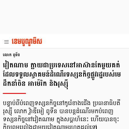
លោក ពូទីន
វៀតណាម ក្លាយជាប្រទេសនៅអាស៊ានតែមួយគត់
ដែលទទួលស្វាគមន៍ដំណើរទស្សនកិច្ចផ្លូវរដ្ឋរបស់មេ
ដឹកនាំចិន អាម៉េរិក និងរុស្ស៊ី
បន្ទាប់ពីបំពេញទស្សនកិច្ចនៅកូរ៉េខាងជើង ប្រធានាធិបតី
រុស្ស៊ី លោក វ្ល៉ាឌីមៀ ពូទីន បានបន្តដំណើរមកបំពេញ
ទស្សនកិច្ចនៅវៀតណាម ក្នុងសប្ដាហ៍នេះ ហើយបានចុះ
កិច្ចព្រមព្រៀងជាមួយវៀតណាមរហូតដល់ទៅ