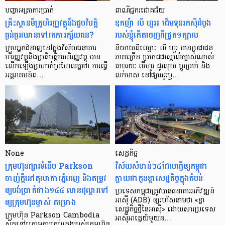
បញ្ហា​អត្រា​ការប្រាក់
ពាណិជ្ជករជោគជ័យ
គ្រឹះស្ថាន​មីក្រូ​ហិរញ្ញវត្ថុ​នឹង​ជួប​វិបត្តិ​
ឧកញ៉ា លី ហួរ៖ ដើមទុនរកស៊ីដំបូង
ធ្ងន់ធ្ងរ​ឈាន​ទៅ​រក​ការ​ក្ស័យធន?
របស់ខ្ញុំកើតចេញពីជ្រូក១ក្បាល
ក្រុម​អ្នក​ជំនាញ​នៅ​ក្នុង​វិស័យ​ធនាគារ
និយាយ​ពី​ឈ្មោះ លី ហួរ មាន​ប្រជាជន​
ហិរញ្ញវត្ថុ​និង​ប្រតិបត្តិករ​ហិរញ្ញ​វត្ថុ បាន​​
ភាគ​ច្រើន ប្រាកដ​ជា​ស្គាល់​ច្បាស់​ណាស់
លើក​ឡើង​ប្រហាក់​ប្រហែល​គ្នា​ថា ការ​ធ្វើ​
តាមរយៈ លីហួរ ដូរ​លុយ ប្តូរ​បា្រក់ និង​
អន្តរាគមន៍​ព…
លក់​មាស នៅ​ផ្សារ​អូរ​ឫ…
None
សេដ្ឋកិច្ច​
ក្រុមហ៊ុនផ្សារទំនើប Parkson
វិស័យ​សំខាន់ៗ​៤​ដែល​ធ្វើ​ឲ្យ​កម្ពុជា​
ចាញ់ក្ដីនៅតុលាការភ្នំពេញ និងតម្រូវ
ក្លាយ​ជា​កូន​ខ្លា​សេដ្ឋកិច្ច​ក្នុង​តំបន់
ឲ្យបង់ប្រាក់ជាង១៤៤ លានដុល្លារទៅ
ប្រទេស​កម្ពុជា​ត្រូវ​បាន​ធនាគារ​អភិវឌ្ឍន៍​
ឲ្យក្រុមហ៊ុនម្ចាស់ គម្រោង
អាស៊ី (ADB) ឲ្យ​រហ័ស​នាមថា «ខ្លា​
សេដ្ឋកិច្ច​ថ្មី​នៃ​អាស៊ី» ដោយសារ​ប្រទេស​
ក្រុមហ៊ុន Parkson Cambodia
អាស៊ី​អាគ្នេយ៍​មួយ​ន…
ស្ថិតនៅក្រោមការគ្រប់គ្រងរបស់ក្រុមហ៊ុន