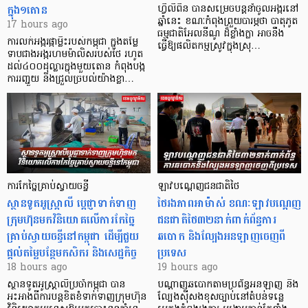
ក្នុង១តោន
ហ្វីលីពីន បាន​សម្រេចបន្តនាំចូលអង្ករនៅ
ឆ្នាំនេះ ខណៈកំពុងព្រួយបារម្ភថា បាតុភូត
17 hours ago
ធម្មជាតិអែលនីណូ ដ៏ខ្លាំងក្លា​ អាចនឹង
ការលក់អង្ករផ្កាម្លិះរបស់កម្ពុជា ក្នុងតម្លៃ
ធ្វើឱ្យផលិតកម្មស្រូវក្នុងស្រុ…
ទាបជាងអង្ករហមម៉ាលិសរបស់ថៃ រហូត
ដល់៤០០ដុល្លារក្នុងមួយតោន កំពុងបង្ក
ការរញ្ជួយ និងជ្រួលច្របល់យ៉ាងខ្លា…
ការកែច្នៃគ្រាប់ស្វាយចន្ទី
ឡាវបណ្តេញជនជាតិថៃ
ស្ថានទូតអូស្ត្រាលី ប្តេជ្ញាទាក់ទាញ
ថៃរងភាពអាម៉ាស់ ខណៈឡាវបណ្តេញ
ក្រុមហ៊ុនមក​វិនិយោគលើការកែច្នៃ
ជនជាតិថៃ៣២នាក់ពាក់ព័ន្ធការ
គ្រាប់ស្វាយចន្ទីនៅកម្ពុជា ដើម្បីជួយ
ឆបោក និងល្បែងអនឡាញចេញពី
ផ្តល់តម្លៃបន្ថែមកសិករ និងសេដ្ឋកិច្ច
ប្រទេស
18 hours ago
19 hours ago
ស្ថានទូតអូស្ត្រាលីប្រចាំកម្ពុជា បាន
បណ្តាញឆបោកតាមប្រព័ន្ធអនឡាញ និង
អះអាងពីការបន្តខិតខំទាក់ទាញក្រុមហ៊ុន
ល្បែងស៊ីសងខុសច្បាប់នៅតំបន់ទន្លេ