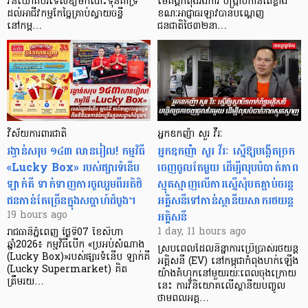
វិនិយោគបរទេសឱ្យមកបោះទុនគាំទ្រ
មេគង្គកំពុងរងការ បង្ក្រាប​កាន់តែខ្លាំង
ដល់អាជីវកម្មកែច្នៃគ្រាប់ស្វាយចន្ទី
ខណៈអាជ្ញាធរឡាវបានបណ្តេញ
នៅកម្ព…
ជនជាតិថៃ៣២នា…
វិស័យការពារជាតិ
អ្នកឧកញ៉ា សួរ វីរៈ
រង្វាន់សរុប ១៤៣ លានរៀល! កម្មវិធី
អ្នកឧកញ៉ា សួរ វីរៈ ស្នើឱ្យបង្កើតច្រក
«Lucky Box» របស់ផ្សារទំនើប
ចេញចូលតែមួយ ដើម្បីលុបបំបាត់ភាព
ឡាក់គី ទាក់ទាញការចូលរួមពីអតិថិ
ស្មុគស្មាញលើការស្នើសុំបតភ្ជាប់ចរន្ត
ជនកាន់តែច្រើនក្នុងសប្តាហ៍ដំបូង។
អគ្គិសនីទៅកាន់ស្ថានីយសាករថយន្ត
អគ្គិសនី
19 hours ago
1 day, 11 hours ago
រាជធានីភ្នំពេញ ថ្ងៃទី07 ខែសីហា
ឆ្នាំ2026៖ កម្មវិធីបើក «ប្រអប់សំណាង
ស្របពេលដែលនិន្នាការប្រើប្រាស់រថយន្ត
(Lucky Box)»របស់ផ្សារទំនើប ឡាក់គី
អគ្គិសនី (EV) នៅកម្ពុជាកំពុងហក់ឡើង
(Lucky Supermarket) គិត
យ៉ាងគំហុកនៅមួយរយៈពេលចុងក្រោយ
ត្រឹមរយ…
នេះ ការវិនិយោគលើស្ថានីយបញ្ចូល
ថាមពលអគ្គ…