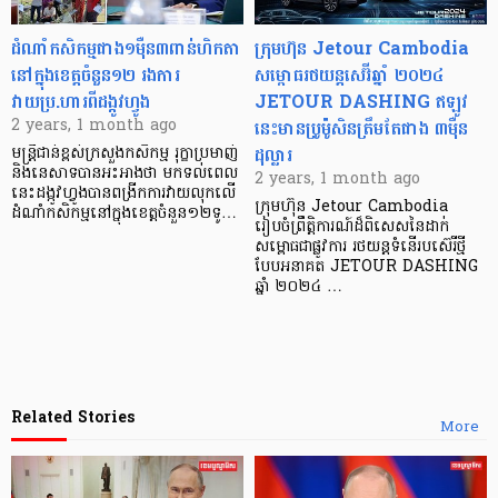
ដំណាំកសិកម្មជាង១ម៉ឺន៣ពាន់ហិកតា
ក្រុមហ៊ុន Jetour Cambodia
នៅក្នុងខេត្តចំនួន១២ រងការ
សម្ពោធរថយន្តសេរ៊ីឆ្នាំ ២០២៤
វាយប្រ.ហារពីដង្កូវហ្វូង
JETOUR DASHING ឥឡូវ
នេះមានប្រូម៉ូសិនត្រឹមតែជាង ៣ម៉ឺន
2 years, 1 month ago
ដុល្លារ
មន្រ្តីជាន់ខ្ពស់ក្រសួងកសិកម្ម រុក្ខាប្រមាញ់
និងនេសាទបានអះអាងថា មកទល់ពេល
2 years, 1 month ago
នេះដង្កូវហ្វូងបានពង្រីកការវាយលុកលើ
ក្រុមហ៊ុន Jetour Cambodia
ដំណាំកសិកម្មនៅក្នុងខេត្តចំនួន១២ទូ…
រៀបចំព្រឹត្តិការណ៍ដ៏ពិសេសនៃដាក់
សម្ពោធជាផ្លូវការ រថយន្តទំនើរបស៊េរីថ្មី
បែបអនាគត JETOUR DASHING
ឆ្នាំ ២០២៤ …
Related Stories
More