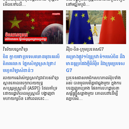
មើលទៅលើ…
នៅមជ្ឈិមបូព៌…
វិស័យបច្ចេកវិទ្យា
អឺរ៉ុប-ចិន-ក្រុមប្រទេសG7
ចិន ក្លាយជាប្រទេសឈានមុខគេលើ
គម្រោងផ្លូវ១ខ្សែក្រវាត់១របស់ចិន នឹង
ពិភពលោក ផ្នែកសិក្សាស្រាវជ្រាវ
មានគូប្រជែងថ្មីពីអឺរ៉ុប និងក្រុមប្រទេស
បច្ចេកវិទ្យាសំខាន់ៗ
G7
របាយការណ៍សិក្សាស្រាវជ្រាវរបស់វិទ្យា
ប្រទេសជាសមាជិកសហភាពអឺរ៉ុបទាំង
ស្ថានគោលនយោបាយយុទ្ធ
អស់ បានមូលមតិគ្នាជាធ្លុងមួយ ក្នុងការ
សាស្ត្រអូស្ត្រាលី (ASPI) ដែលគាំទ្រ
បញ្ចេញគម្រោង ផែនការហេដ្ឋារចនា
ដោយរដ្ឋាភិបាលអូស្ត្រាលី បង្ហាញថា
សម្ព័ន្ធថ្មីសន្លាងមួយ គោលដៅដើម្បី
មហាយក្សចិន នៅពេលនេះ…
តភ្ជាប់អឺរ…