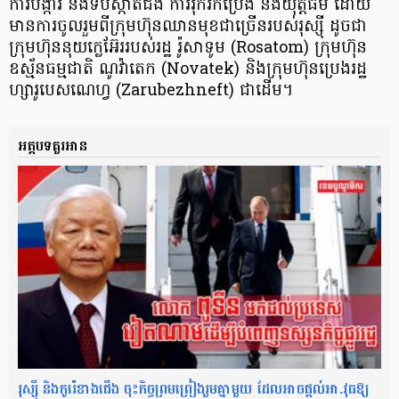
ការបង្ការ និងទប់ស្កាត់ជំងឺ ការរុករកប្រេង និងយុត្តិធម៌ ដោយ
មានការចូលរួមពីក្រុមហ៊ុនឈានមុខជាច្រើនរបស់រុស្ស៊ី ដូចជា
ក្រុមហ៊ុននុយក្លេអ៊ែររបស់រដ្ឋ រ៉ូសាទូម (Rosatom) ក្រុមហ៊ុន
ឧស្ម័នធម្មជាតិ ណូវ៉ាតេក (Novatek) និងក្រុមហ៊ុនប្រេងរដ្ឋ
ហ្សារូបេសណេហ្វ (Zarubezhneft) ជាដើម។
អត្តបទគួរអាន
រុស្ស៊ី និងកូរ៉េខាងជើង ចុះកិច្ចព្រមព្រៀងរួមគ្នាមួយ ដែលអាចផ្តល់អា.វុធឱ្យ