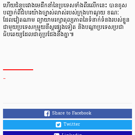
ហើយជំនួបរវាងមេដឹកនាំនៃប្រទេសទាំងពីរលើកនេះ បានគូស
បញ្ជាក់ពីជំហរយ៉ាងច្បាស់លាស់របស់ក្រុងហាណូយ ខណៈ
ដែលវៀតណាម ព្យាយាមរក្សាតុល្យភាពនៃទំនាក់ទំនងរបស់ខ្លួន
ជាមួយប្រទេសកុម្មុយនីស្តផ្សេងទៀត និងបណ្ដាប្រទេសប្រជា
ធិបតេយ្យដែលជាគូប្រជែងនឹងគ្នា៕
_
Share to Facebook
Twitter