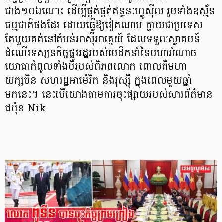
ជាង១០ឯណោះ ដើម្បីផ្គត់ផ្គត់ឥន្ធនៈហ្វូស៊ីល រួមទាំងឧស្ម័ន
ធម្មជាតិផងដែរ ដោយធ្វើឱ្យវៀតណាម ក្លាយជាប្រទេស
តែមួយគត់នៅតំបន់អាស៊ីអាគ្នេយ៍ ដែលទទួលស្វាគមន៍
ដំណើរទស្សនកិច្ចផ្លូវរដ្ឋរបស់មេដឹកនាំនៃមហាអំណាច
យោធាកំពូលទាំងបីរបស់ពិភពលោក ពោលគឺមហា
យក្សចិន សហរដ្ឋអាម៉េរិក និងរុស្ស៊ី ក្នុងពេលមួយឆ្នាំ
មកនេះ។ នេះបើយោងតាមការចុះផ្សាយរបស់សារព័ត៌មាន
ជប៉ុន Nik