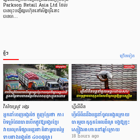
Parkson Retail Asia Ltd ដែល
បានចុះបញ្ចីផ្សារហ៊ុននៅសិង្ហបុរីនោះ
បានចា…
ថ្មីៗ
ច្រើនទៀត
វិស័យស្រូវ អង្ករ
ហ្វីលីពីន
អ្នកនាំចេញអង្ករថៃ ត្អូញត្អែរថា ការ
ហ្វីលីពីននឹងបន្តនាំចូលអង្ករក្រោយ
បិទព្រំដែនបានបើកផ្លូវឱ្យអង្ករខ្មែរ
បារម្ភបាតុភូតអែលនីណូ បង្កឱ្យខ្វះ
វាយលុកទីផ្សារអន្តរជាតិជាមួយតម្លៃ
ស្បៀងអាហារនៅឆ្នាំក្រោយ
ទាបជាងអង្ករថៃ ៤០០ដុល្លារ
18 hours ago