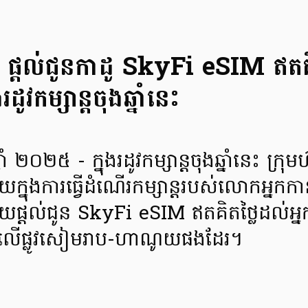
t ផ្តល់ជូនកាដូ SkyFi eSIM ឥតគិ
រដូវកម្សាន្តចុងឆ្នាំនេះ
 ឆ្នាំ ២០២៥ - ក្នុងរដូវកម្សាន្តចុងឆ្នាំនេះ ក្
យក្នុងការធ្វើដំណើរកម្សាន្តរបស់លោកអ្នក
ោយផ្តល់ជូន SkyFi eSIM ឥតគិតថ្លៃដល់អ្នក
ើរលើផ្លូវសៀមរាប-ហាណូយផងដែរ។