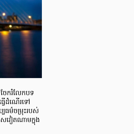
និងចែករំលែកបទ
្វើដំណើរទៅ
្បធម៌ចម្រុះរបស់
េសវៀតណាមក្នុង