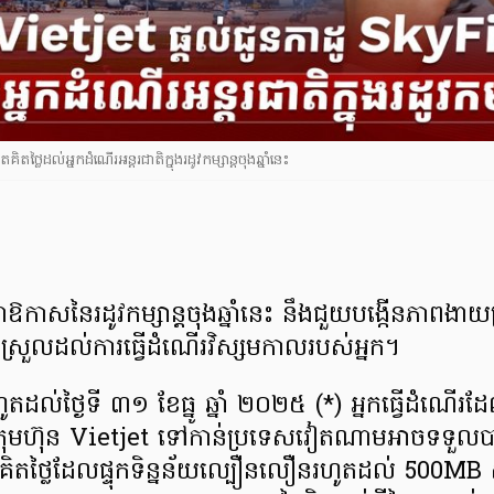
ថ្លៃដល់អ្នកដំណើរអន្តរជាតិក្នុងរដូវកម្សាន្តចុងឆ្នាំនេះ
នាឱកាសនៃរដូវកម្សាន្តចុងឆ្នាំនេះ នឹងជួយបង្កើនភាពងា
ស្រួលដល់ការធ្វើដំណើរវិស្សមកាលរបស់អ្នក។
តដល់ថ្ងៃទី ៣១ ខែធ្នូ ឆ្នាំ ២០២៥ (*) អ្នកធ្វើដំណើរដ
្រុមហ៊ុន Vietjet ទៅកាន់ប្រទេសវៀតណាមអាចទទួល
ថ្លៃដែលផ្ទុកទិន្នន័យល្បឿនលឿនរហូតដល់ 500MB សម្