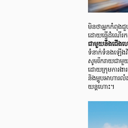
មិនថាអ្នកកំពុងជួប
ដោយធ្វើដំណើរកម
ជាមួយនឹងជើងហោ
ទំនាក់ទំនងឡើងវិ
សូមរីករាយជាមួយ
ដោយក្រុមការងារ
និងម្ហូបអាហារលំ
យន្តហោះ។