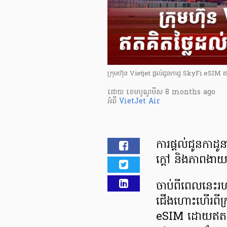
ក្រុមហ៊ុន Vietjet ផ្តល់ជូនកាដូ SkyFi eSIM ឥតគិត
ដោយ
​ ខេមបូណូមីស
8 months ago
អំពី
VietJet Air
ការផ្តល់ជូនកាដូ
ក្តៅ និងភាពងាយ
ចាប់ពីពេលនេះរហូ
ជើងហោះហើរពីក
eSIM ដោយឥតគិត