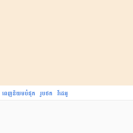
ពេញនិយមបំផុត
រូបថត
វីដេអូ