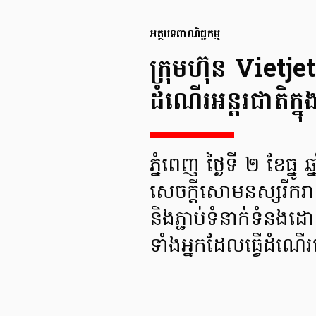
អត្ថបទពាណិជ្ជកម្ម
ក្រុមហ៊ុន Vietje
ដំណើរអន្តរជាតិក្នុង
ភ្នំពេញ ថ្ងៃទី ២ ខែធ្នូ
សេចក្តីសោមនស្សរីករា
និងភ្ជាប់ទំនាក់ទំនងដ
ទាំងអ្នកដែលធ្វើដំណ