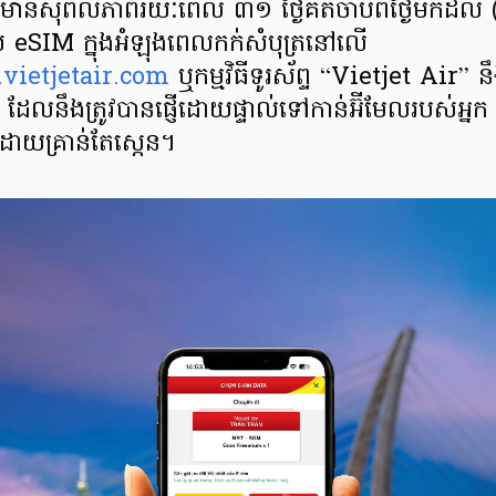
លមានសុពលភាពរយៈពេល ៣១ ថ្ងៃគិតចាប់ពីថ្ងៃមកដល់ (*
ស eSIM ក្នុងអំឡុងពេលកក់សំបុត្រនៅលើ
ietjetair.com
ឬកម្មវិធីទូរស័ព្ទ “Vietjet Air”
 ដែលនឹងត្រូវបានផ្ញើដោយផ្ទាល់ទៅកាន់អ៊ីមែលរបស់អ្ន
ៗដោយគ្រាន់តែស្កេន។