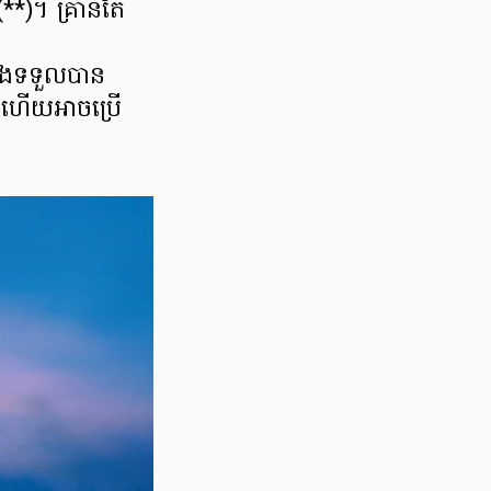
*)។ គ្រាន់តែ
 នឹងទទួលបាន
ក ហើយអាចប្រើ