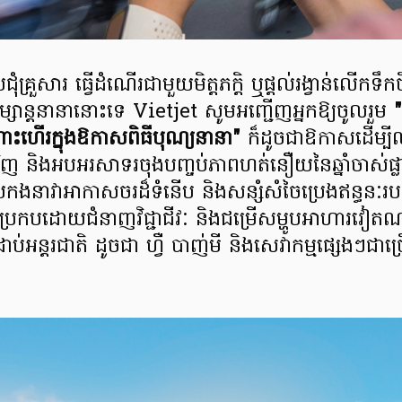
ជុំគ្រួសារ ធ្វើដំណើរជាមួយមិត្តភក្តិ ឬផ្តល់រង្វាន់លើកទឹកច
្សាន្តនានានោះទេ Vietjet សូមអញ្ជើញអ្នកឱ្យចូលរួម
ះហើរក្នុងឱកាសពិធីបុណ្យនានា"
ក៏ដូចជាឱកាសដើម្បីឈ
ញ និងអបអរសាទរចុងបញ្ចប់ភាពហត់នឿយនៃឆ្នាំចាស់ផ្លាស់
កងនាវាអាកាសចរដ៏ទំនើប និងសន្សំសំចៃប្រេងឥន្ធនៈរ
ប្រកបដោយជំនាញវិជ្ជាជីវៈ និងជម្រើសម្ហូបអាហារវៀតណា
ដាប់អន្តរជាតិ ដូចជា ហ្វឺ បាញ់មី និងសេវាកម្មផ្សេងៗ