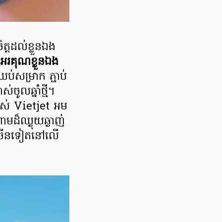
ិត្តដល់ខ្លួនឯង
"អរគុណខ្លួនឯង
ប់សម្រាក ភ្ជាប់
ចូលឆ្នាំថ្មី។
បស់ Vietjet អម
មដ៏ឈ្ងុយឆ្ងាញ់
ជាច្រើនទៀតនៅលើ