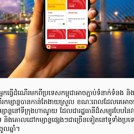
នកធ្វើដំណើរមកពីប្រទេសកម្ពុជាអាចភ្ជាប់ទំនាក់ទំនង 
រកម្សាន្តបានកាន់តែងាយស្រួល ខណៈពេលដែលគេអាចធ
កម្សាន្តនៅទីក្រុងហាណូយ ដែលជារដ្ឋធានីដ៏សម្បូរបែបនៃវប
និងគោលដៅកម្សាន្តផ្សេងៗជាច្រើនទៀតនៅទូទាំងប្រទ
ូលឆ្នាំ។