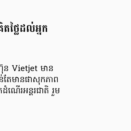
តថ្លៃដល់អ្នក
រុមហ៊ុន Vietjet មាន
កាន់តែមានផាសុកភាព
ដំណើរអន្តរជាតិ រួម