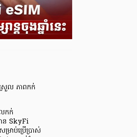
យស្រួល ភាពកក់
ែលកក់
បាន SkyFi
រាប់ប្រើប្រាស់