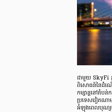
ជាមួយ SkyFi អ្
ពិសោធន៍នៃដំណើ
កម្សាន្តនៅតំបន់
ប្រទេសវៀតណាម 
អំឡុងពេលបុណ្យច