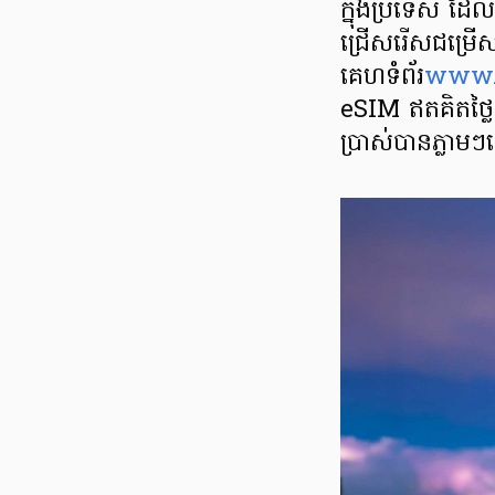
ក្នុងប្រទេស ដែ
ជ្រើសរើសជម្រើ
គេហទំព័រ
www.v
eSIM ឥតគិតថ្លៃ
ប្រាស់បានភ្លាម