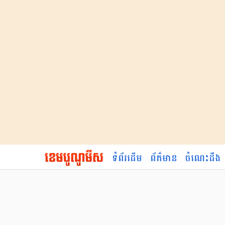
ទំព័រដើម
ព័ត៌មាន
ចំណេះដឹង