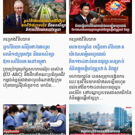
គម្រោងវិនិយោគ
គម្រោងវិនិយោគ
អ្នកវិនិយោគអឺរ៉ុបជាង៣០រូប
មហាយក្សចិន បង្កើនការវិនិយោគ
មកពី១៥ក្រុមហ៊ុន នឹងមកសិក្សា
យ៉ាងសម្បើមរហូតដល់
ឱកាសវិនិយោគនៅកម្ពុជា
ជិត១២៤ពាន់លានដុល្លារសម្រាប់
គំនិតផ្ដួចផ្ដើមខ្សែក្រវាត់ និងផ្លូវ
ក្រុមប្រឹក្សាធុរកិច្ចសហភាពអឺរ៉ុប-អាស៊ាន
(EU-ABC) នឹងដឹកនាំគណៈប្រតិភូអាជីវ
មហាយក្សចិន បានសម្រុកបង្កើនការ
កម្មជាន់ខ្ពស់ជាង៣០រូបតំណាងឱ្យក្រុម
បោះទុនវិនិយោគយ៉ាងសម្បើមរហូត
ហ៊ុនយក្សអឺរ៉ុបចំនួន១៥ មកបំព…
ដល់ទៅជិត១២៤ពាន់លានដុល្លារ
អាម៉េរិក នៅបណ្តាប្រទេសជាសមាជិកនៃ
គំនិតផ្ដួចផ្ដើមខ្សែក្រ…