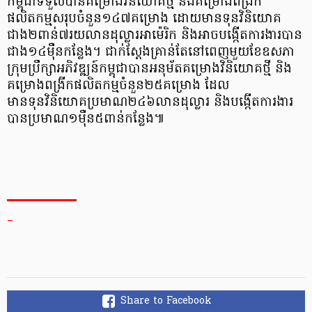
កម្ពុជាទទួលបានគម្រោងវិនិយោគថ្មី និងគម្រោងពង្រីក
ផលិតកម្មសរុបចំនួន១៤៧គម្រោង ដោយមានទុនវិនិយោគ
ជាង២ពាន់៧រយលានដុល្លារអាម៉េរិក និងអាចបង្កើតការងារបាន
ជាង១៤ម៉ឺនកន្លែង។ ជាក់ស្តែងគ្រាន់តែនៅពេញមួយខែឧសភា
ក្រុមប្រឹក្សាអភិវឌ្ឍន៍កម្ពុជាបានអនុម័តគម្រោងវិនិយោគថ្មី និង
គម្រោងពង្រីកផលិតកម្មចំនួន២៥គម្រោង ដែល
មានទុនវិនិយោគប្រមាណ២៤៦លានដុល្លារ និងបង្កើតការងារ
បានប្រមាណ១ម៉ឺន៥ពាន់កន្លែង៕
_
Share to Facebook