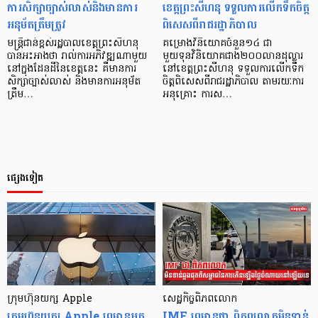
ការសិក្សាច្បាស់លាស់និងមានការ
ខេត្តព្រះសីហនុ ទទួលការលើកទឹកចិត្ត
អនុម័តត្រឹមត្រូវ
ពិសេសពីរាជរដ្ឋាភិបាល
មន្រ្តីជាន់ខ្ពស់រដ្ឋបាលខេត្តព្រះសីហនុ
គម្រោងវិនិយោគចំនួន១៤ ជា
បានអះអាងថា រាល់ការអភិវឌ្ឍណាមួយ
មួយទុនវិនិយោគជាង២០០លានដុល្លារ
នៅក្នុងដែនដីនៃខេត្តនេះ គឺមានការ
នៅខេត្តព្រះសីហនុ ទទួលការលើកទឹក
សិក្សាច្បាស់លាស់ និងមានការអនុម័ត
ចិត្តពិសេសពីរាជរដ្ឋាភិបាល តាមរយៈការ
ត្រឹម…
អនុគ្រោះ ការស…
ផ្សេងទៀត
ក្រុមហ៊ុនយក្ស Apple
សេដ្ឋកិច្ចពិភពលោក
ក្រុមហ៊ុនយក្ស Apple ព្រមានអ្នក
IMF ព្រមានថា ពិភពលោកមិនទាន់