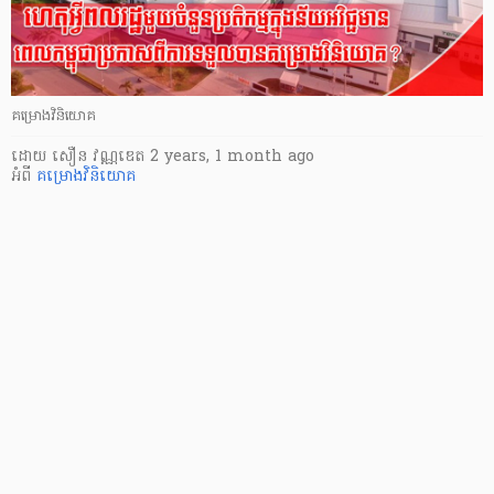
គម្រោងវិនិយោគ
ដោយ
សឿន វណ្ណឌេត
2 years, 1 month ago
អំពី
គម្រោងវិនិយោគ