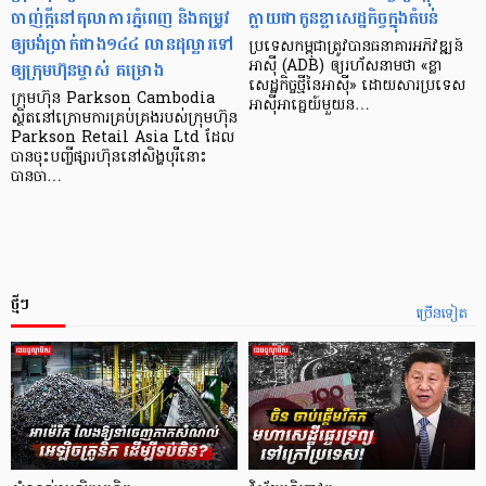
ចាញ់ក្ដីនៅតុលាការភ្នំពេញ និងតម្រូវ
ក្លាយ​ជា​កូន​ខ្លា​សេដ្ឋកិច្ច​ក្នុង​តំបន់
ឲ្យបង់ប្រាក់ជាង១៤៤ លានដុល្លារទៅ
ប្រទេស​កម្ពុជា​ត្រូវ​បាន​ធនាគារ​អភិវឌ្ឍន៍​
ឲ្យក្រុមហ៊ុនម្ចាស់ គម្រោង
អាស៊ី (ADB) ឲ្យ​រហ័ស​នាមថា «ខ្លា​
សេដ្ឋកិច្ច​ថ្មី​នៃ​អាស៊ី» ដោយសារ​ប្រទេស​
ក្រុមហ៊ុន Parkson Cambodia
អាស៊ី​អាគ្នេយ៍​មួយ​ន…
ស្ថិតនៅក្រោមការគ្រប់គ្រងរបស់ក្រុមហ៊ុន
Parkson Retail Asia Ltd ដែល
បានចុះបញ្ចីផ្សារហ៊ុននៅសិង្ហបុរីនោះ
បានចា…
ថ្មីៗ
ច្រើនទៀត