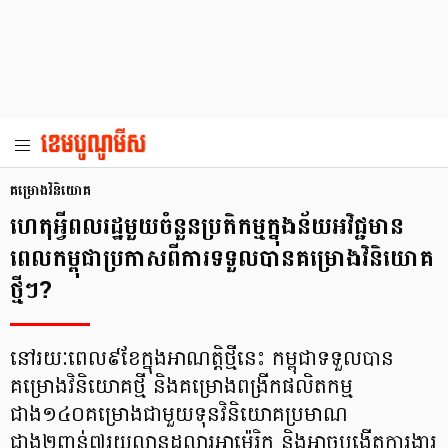
គម្រោងវិនិយោគ
ហេតុអ្វីពលរដ្ឋមួយចំនួនប្រតិកម្មក្នុងន័យអវិជ្ជមាន
ពេលកម្ពុជាប្រកាសពីការទទួលបានគម្រោងវិនិយោគ
ថ្មីៗ?
នៅរយៈពេល៩ខែក្នុងអាណត្តិថ្មីនេះ កម្ពុជាទទួលបាន
គម្រោងវិនិយោគថ្មី និងគម្រោងពង្រីកផលិតកម្ម
ជាង១៤០គម្រោងជាមួយទុនវិនិយោគប្រមាណ
ជាង២ពាន់៧រយលានដុល្លារអាម៉េរិក និងអាចបង្កើតការងារ