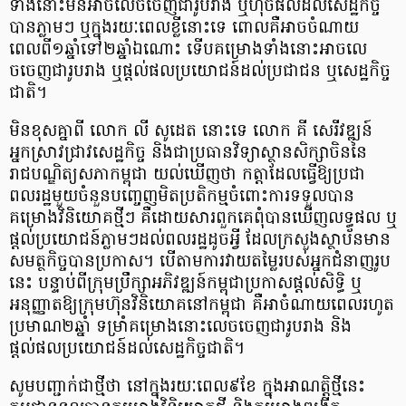
ទាំងនោះមិនអាចលេចចេញជារូបរាង ឬហុចផលដល់សេដ្ឋកិច្ច
បានភ្លាមៗ ឬក្នុងរយៈពេលខ្លីនោះទេ ពោលគឺអាចចំណាយ
ពេលពី១ឆ្នាំទៅ២ឆ្នាំឯណោះ ទើបគម្រោងទាំងនោះអាចលេ
ចចេញជារូបរាង ឬផ្តល់ផលប្រយោជន៍ដល់ប្រជាជន ឬសេដ្ឋកិច្ច
ជាតិ។
​មិនខុសគ្នាពី លោក លី សូដេត នោះទេ លោក គី សេរីវឌ្ឍន៍
អ្នកស្រាវជ្រាវសេដ្ឋកិច្ច និងជាប្រធានវិទ្យាស្ថានសិក្សាចិននៃ
រាជបណ្ឌិត្យសភាកម្ពុជា យល់ឃើញថា កត្តាដែលធ្វើឱ្យប្រជា
ពលរដ្ឋមួយចំនួនបញ្ចេញមិតប្រតិកម្មចំពោះការទទួលបាន
គម្រោងវិនិយោគថ្មីៗ គឺដោយសារពួកគេពុំបានឃើញលទ្ធផល ឬ
ផ្តល់ប្រយោជន៍ភ្លាមៗដល់ពលរដ្ឋដូចអ្វី ដែលក្រសួងស្ថាប័នមាន
សមត្ថកិច្ចបានប្រកាស។ បើតាមការវាយតម្លៃរបស់អ្នកជំនាញរូប
នេះ បន្ទាប់ពីក្រុមប្រឹក្សាអភិវឌ្ឍន៍កម្ពុជាប្រកាសផ្តល់សិទ្ធិ ឬ
អនុញ្ញាតឱ្យក្រុមហ៊ុនវិនិយោគនៅកម្ពុជា គឺអាចំណាយពេលរហូត
ប្រមាណ២ឆ្នាំ ទម្រាំគម្រោងនោះលេចចេញជារូបរាង និង
ផ្តល់ផលប្រយោជន៍ដល់សេដ្ឋកិច្ចជាតិ។
​សូមបញ្ជាក់ជាថ្មីថា នៅក្នុងរយៈពេល៩ខែ ក្នុងអាណត្តិថ្មីនេះ