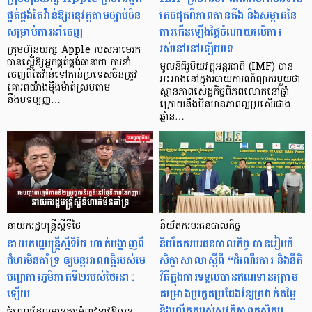
ផ្គត់ផ្គង់តៃវ៉ាន់ឱ្យអនុវត្តតាមច្បាប់ចិន
គេចផុតពីភាពតានតឹង និងសម្ពាធនៃ
សម្រាប់ការនាំចេញ
ការកើនឡើងថ្លៃចំណាយលើការ
រស់នៅនៅឡើយទេ
ក្រុមហ៊ុនយក្ស Apple របស់អាមេរិក
បានស្នើឱ្យអ្នកផ្គត់ផ្គង់ធានាថា ការនាំ
មូលនិធិរូបិយវត្ថុអន្តរជាតិ (IMF) បាន
ចេញពីតៃវ៉ាន់ទៅកាន់ប្រទេសចិនត្រូវ
អះអាងនៅក្នុងរបាយការណ៍ព្យាករមួយថា
គោរពយ៉ាងម៉ឺងម៉ាត់ស្របតាម
ស្ថានភាពសេដ្ឋកិច្ចពិភពលោកនៅឆ្នាំ
នឹងបទប្បញ្ញ…
ក្រោយនឹងមិនមានភាពល្អប្រសើរជាង
ឆ្នាំន…
នាយករដ្ឋមន្រ្តីស្តីទីថៃ
និយ័តករបរធនបាលកិច្ច
នាយករដ្ឋមន្រ្តីស្តីទីថៃ ហាក់បង្ហាញពី
និយ័តករបរធនបាលកិច្ច បានរៀបចំ
ជំហរមិនគាំទ្រ ឲ្យបន្តអាណត្តិរបស់មេ
សិក្ខាសាលាស្តីពី “ដំណើរការ និងនីតិ
បញ្ជាការភូមិភាគទី២របស់ថៃនោះ
វិធីក្នុងការទទួលបានឥណទានក្រោម
ឡើយ
គម្រោងប្រកួតប្រជែងខ្សែច្រវាក់តម្លៃ
និងលើកកម្ពស់សុវត្ថិភាពកសិកម្ម