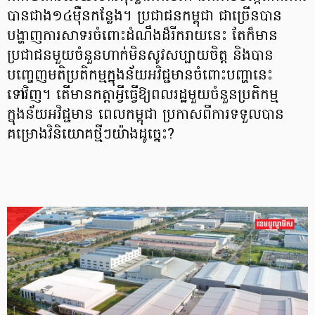
បានជាង១៤ម៉ឺនកន្លែង។ ប្រជាជនកម្ពុជា ជាច្រើនបាន
បង្ហាញការសាទរចំពោះដំណឹងដ៏រីករាយនេះ តែក៏មាន
ប្រជាជនមួយចំនួនហាក់មិនសូវសប្បាយចិត្ត និងបាន
បញ្ចេញមតិប្រតិកម្មក្នុងន័យអវិជ្ជមានចំពោះបញ្ហានេះ
ទៅវិញ។ តើមានកត្តាអ្វីធ្វើឱ្យពលរដ្ឋមួយចំនួនប្រតិកម្ម
ក្នុងន័យអវិជ្ជមាន ពេលកម្ពុជា ប្រកាសពីការទទួលបាន
គម្រោងវិនិយោគថ្មីៗយ៉ាងដូច្នេះ?