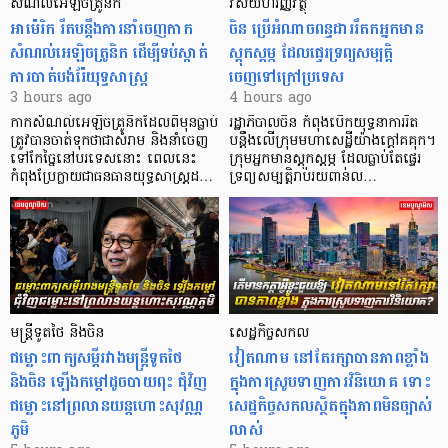
សំណល់អេឡិចត្រូនិក
វិស័យហិរញ្ញវត្ថុ
អាម៉េរិក រឹតបន្តឹងការនាំចេញកាក
ចិន ប្រើ​អំណាចពន្ធដាររឹតកអ្នកមាន
សំណល់អេឡិចត្រូនិក ដើម្បីទប់ស្កាត់
ស្ដុកស្ដម្ភ ដែលផ្ទេរទ្រព្យសម្បត្តិ
ការបាត់បង់រ៉ែយុទ្ធសាស្ត្រ
ចេញទៅក្រៅប្រទេស
3 hours ago
4 hours ago
កាក​សំណល់​អេឡិច​ត្រូនិកដែល​ពីមុនធ្លាប់​
រដ្ឋាភិបាលចិន កំពុងបើកយុទ្ធនាការរឹត
ត្រូវបានចាត់ទុកថាជាសំរាម និងនាំចេញ
បន្តឹងលើក្រុមមហាសេដ្ឋី​យ៉ាង​ក្ដៅគគុក។
ទៅកែច្នៃនៅបរទេស​នោះ ពេលនេះ
​ក្រុមអ្នកមានស្ដុកស្ដម្ភ ដែល​ធ្លាប់​តែផ្ទេរ
កំពុងប្រែក្លាយជាធនធានយុទ្ធសាស្ត្រដ…
ទ្រព្យសម្បត្តិរាប់រយពាន់ល…
មន្ត្រីទូតថៃ និងចិន
សេដ្ឋកិច្ចសកល
ជម្លោះពាក្យសម្តីរវាងមន្ត្រីទូតថៃ
វៀតណាម នៅតែរក្សាបានភាពខ្លាំង
និងចិន ឡើងកម្ដៅដូចបាយពុះ ជុំវិញ
ក្នុងការស្រូបទាញការវិនិយោគ​ ទោះ
ជម្លោះនៅព្រលានយន្តហោះសុវណ្ណ
សេដ្ឋកិច្ចសកលស្ថិតក្នុងភាពមិនច្បាស់
ភូមិ
លាស់