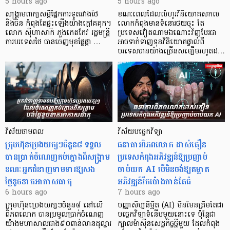
5 hours ago
5 hours ago
សង្គ្រាមពាក្យសម្តីផ្នែកការទូតរវាងថៃ
ខណៈពេលដែលលំហូរវិនិយោគសកល
និងចិន កំពុងតែផ្ទុះឡើងយ៉ាងក្តៅគគុក។
លោកកំពុងមានទំនោរថយចុះ តែ
លោក ស៊ីហាសាក់ ភួងកេតកែវ រដ្ឋមន្ត្រី
ប្រទេសវៀតណាមឯណោះវិញបែរជា
ការបរទេសថៃ បានចេញមុខផ្លែផ្កា …
អាចទាក់ទាញទុនវិនិយោគផ្ទាល់ពី
បរទេសបានយ៉ាងច្រើនសម្បើមរហូតដ…
វិស័យថាមពល
វិស័យបច្ចេកវិទ្យា
ក្រុមហ៊ុនប្រេងយក្សៗចំនួន៨ ទទួល
ធនាគារពិភពលោក ដាស់តឿន
បានប្រាក់ចំណេញកប់ក្តោងពីសង្គ្រាម
ប្រទេសកំពុងអភិវឌ្ឍន៍ឱ្យប្រញាប់
ខណៈអ្នកជំនាញទាមទារឱ្យសង
ចាប់យក AI បើមិនចង់ឱ្យគម្លាត
ថ្លៃខូចខាតអាកាសធាតុ
អភិវឌ្ឍន៍រីកប៉ោងកាន់តែធំ
6 hours ago
7 hours ago
ក្រុមហ៊ុនប្រេងយក្សៗចំនួន៨ នៅលើ
បញ្ញាសិប្បនិម្មិត (AI) មិនមែនត្រឹមតែជា
ពិភពលោក បានប្រមូលប្រាក់ចំណេញ
បច្ចេកវិទ្យាទំនើបមួយនោះទេ ប៉ុន្តែជា
យ៉ាងមហាសាលជាង៩០ពាន់លានដុល្លារ
ក្បាលម៉ាស៊ីនសេដ្ឋកិច្ចថ្មីមួយ ដែលកំពុង