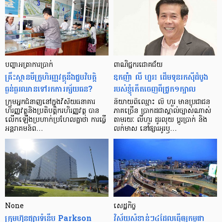
បញ្ហា​អត្រា​ការប្រាក់
ពាណិជ្ជករជោគជ័យ
គ្រឹះស្ថាន​មីក្រូ​ហិរញ្ញវត្ថុ​នឹង​ជួប​វិបត្តិ​
ឧកញ៉ា លី ហួរ៖ ដើមទុនរកស៊ីដំបូង
ធ្ងន់ធ្ងរ​ឈាន​ទៅ​រក​ការ​ក្ស័យធន?
របស់ខ្ញុំកើតចេញពីជ្រូក១ក្បាល
ក្រុម​អ្នក​ជំនាញ​នៅ​ក្នុង​វិស័យ​ធនាគារ
និយាយ​ពី​ឈ្មោះ លី ហួរ មាន​ប្រជាជន​
ហិរញ្ញវត្ថុ​និង​ប្រតិបត្តិករ​ហិរញ្ញ​វត្ថុ បាន​​
ភាគ​ច្រើន ប្រាកដ​ជា​ស្គាល់​ច្បាស់​ណាស់
លើក​ឡើង​ប្រហាក់​ប្រហែល​គ្នា​ថា ការ​ធ្វើ​
តាមរយៈ លីហួរ ដូរ​លុយ ប្តូរ​បា្រក់ និង​
អន្តរាគមន៍​ព…
លក់​មាស នៅ​ផ្សារ​អូរ​ឫ…
None
សេដ្ឋកិច្ច​
ក្រុមហ៊ុនផ្សារទំនើប Parkson
វិស័យ​សំខាន់ៗ​៤​ដែល​ធ្វើ​ឲ្យ​កម្ពុជា​