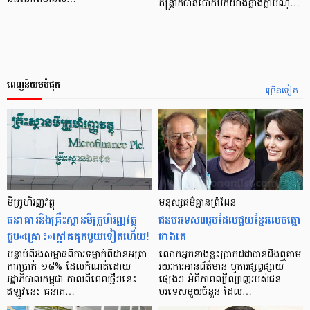
កន្ត្រាក់បានបោកបក់យ៉ាងខ្លាំងក្លាបណ្…
ពេញនិយមបំផុត
ច្រើនទៀត
មីក្រូ​ហិរញ្ញវត្ថុ
មនុស្ស​ធម៌​គ្មាន​ព្រំដែន
ធនាគារ​និង​គ្រឹះស្ថាន​មីក្រូ​ហិរញ្ញវត្ថុ​
ជន​បរទេស​៣​រូប​ដែល​ជួយ​ខ្មែរ​លេច​ធ្លោ​
ជួប«គ្រោះ»ក្តៅ​គគុក​មួយ​ទៀត​ហើយ!
ជាង​គេ
បន្ទាប់​ពី​រង​សម្ពាធ​​ពី​ការ​ទម្លាក់​ពិដាន​អត្រា​
លោកអ្នក​នាង​ខ្លះ​ប្រាកដ​ជា​បាន​​ដឹង​ឮ​តាម​
ការ​ប្រាក់ ១៨​% ដែល​កំណត់​ដោយ​
រយៈ​ការ​អាន​ព័ត៌មាន ឬ​ការ​ផ្សព្វផ្សាយ​
រដ្ឋាភិបាល​កម្ពុជា កាល​ពី​ពេល​ថ្មីៗ​នេះ
ផ្សេងៗ អំពី​ភាព​ល្បីល្បាញ​របស់​ជន​
ឥឡូវ​នេះ ធនាគ…
បរទេស​មួយ​ចំនួន ដែល…