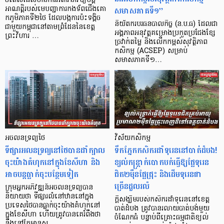
ចំពេលដែលមានការអំពាវនាវឱ្យបន្ត
សមាសភាគទី១”
អាណត្តិរបស់មេបញ្ជាការកងទ័ពជើងគោ
កភូមិភាគទី២ថៃ ដែលបង្កការប៉ះទង្គិច
និយ័តករបរធនបាលកិច្ច (ន.ប.ធ) ដែលជា
ជាមួយកម្ពុជានៅតាមព្រំដែននៃខេត្ត
អង្គភាពអនុវត្តគម្រោងប្រកួតប្រជែងខ្សែ
ព្រះវិហារ …
ច្រវាក់តម្លៃ និងលើកកម្ពស់សុវត្ថិភាព
កសិកម្ម (ACSEP) សម្រាប់
សមាសភាគទី១…
អចលនទ្រព្យថៃ
វិស័យ​កសិកម្ម
ទីផ្សារអលនទ្រព្យនៅថៃបានដាំក្បាល
ទឹកភ្នែកកសិករដាំទុរេននៅបាត់ដំបង!
ចុះយ៉ាងគំហុកនៅក្នុងខែសីហា និង
ខ្យល់កន្ត្រាក់បោកបក់ធ្វើឱ្យផ្លែទុរេន
អាចបន្តធ្លាក់ចុះបន្ថែមទៀត
ជិត២ម៉ឺនផ្លែជ្រុះ និងដើមទុរេនជា
ច្រើនដួលរលំ
ក្រុមអ្នកអភិវឌ្ឍន៍អចលនទ្រព្យបាន
និយាយថា ទីផ្សារលំនៅឋាននៅក្នុង
​​ក្តីសង្ឃឹមរបស់កសិករដាំទុរេននៅខេត្ត
ប្រទេសថៃបានធ្លាក់ចុះយ៉ាងគំហុកនៅ
បាត់ដំបង ត្រូវបានរលាយបាត់បង់មួយ
ក្នុងខែសីហា ហើយត្រូវបានគេរំពឹងថា
ចំណែកធំ បន្ទាប់ពីគ្រោះធម្មជាតិខ្យល់
នឹងនៅតែមានស…