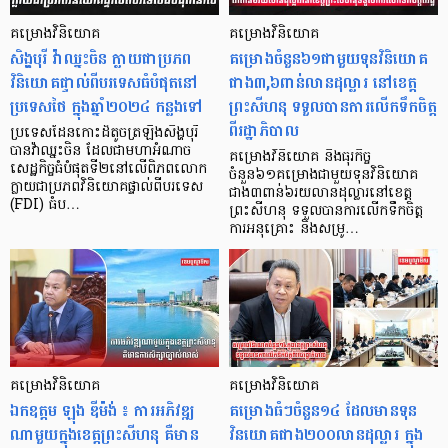
គម្រោងវិនិយោគ
គម្រោងវិនិយោគ
សិង្ហបុរី វ៉ាឈ្នះចិន ក្លាយជាប្រភព
គម្រោងចំនួន៦១ជាមួយទុនវិនិយោគ
វិនិយោគផ្ទាល់ពីបរទេសធំបំផុតនៅ
ជាង៣,៦ពាន់លានដុល្លារ នៅខេត្ត
ប្រទេសថៃ ក្នុងឆ្នាំ២០២៤ កន្លងទៅ
ព្រះសីហនុ ទទួលបានការលើកទឹកចិត្ត
ពីរដ្ឋាភិបាល
ប្រទេសដែនកោះដ៏តូចត្រឡឹងសិង្ហបុរី
បានវ៉ាឈ្នះចិន ដែលជាមហាអំណាច
គម្រោងវិនិយោគ និងធុរកិច្ច
សេដ្ឋកិច្ចធំបំផុតទី២នៅលើពិភពលោក
ចំនួន៦១គម្រោងជាមួយទុនវិនិយោគ
ក្លាយជាប្រភពវិនិយោគផ្ទាល់ពីបរទេស
ជាង៣ពាន់៦រយលានដុល្លារនៅខេត្ត
(FDI) ធំប…
ព្រះសីហនុ ទទួលបានការលើកទឹកចិត្ត
ការអនុគ្រោះ និងសម្រូ…
គម្រោងវិនិយោគ
គម្រោងវិនិយោគ
ឯកឧត្តម ឡុង ឌីម៉ង់ ៖ ការអភិវឌ្ឍ
គម្រោងធំៗចំនួន១៤ ដែលមានទុន
ណាមួយក្នុងខេត្តព្រះសីហនុ គឺមាន
វិនយោគជាង២០០លានដុល្លារ ក្នុង