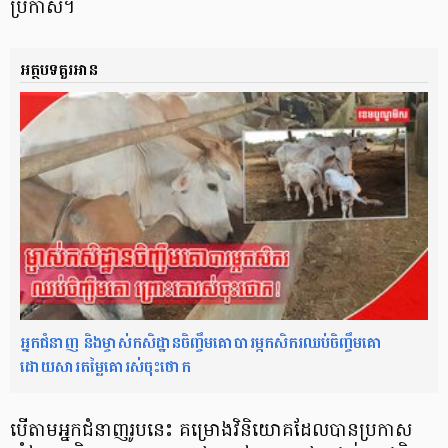
ប្រកាស។
អត្ថបទគួរអាន
អ្នកជំនាញ និងម្ចាស់កសិដ្ឋានចិញ្ចឹមគោបារម្ភកសិករឈប់ចិញ្ចឹមគោ
ដោយសារតម្លៃគោរស់ចុះថោក
បើតាមអ្នកជំនាញរូបនេះ គម្រោងវិនិយោគដែលបានប្រកាស