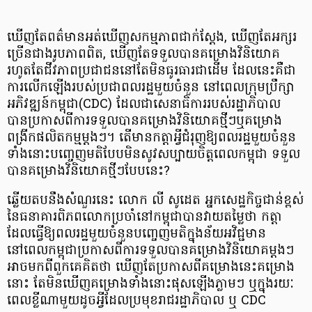
ឃើញតែពត៌មានអត់ឃើញសកម្មភាពជាក់ស្ដែង, ឃើញតែអក្សរ
ច្រើនជាងរូបភាពពិត, ឃើញតែទទួលបានគម្រោងវិនិយោគ
រហូតតែជីវភាពប្រជាជននៅតែមិនធូរធារជាដើម ដែលនេះគឺជា
ការលើកឡើងរបស់ប្រជាពលរដ្ឋមួយចំនួន នៅពេលក្រុមប្រឹក្សា
អភិវឌ្ឍន៍កម្ពុជា(CDC) ដែលជាសេនាធិការរបស់រដ្ឋាភិបាល
បានប្រកាសពីការទទួលបានគម្រោងវិនិយោគថ្មីៗឬគម្រោង
ពង្រីកផលិតកម្មម្តងៗ។ តើមានកត្តាអ្វីជំរុញឱ្យពលរដ្ឋមួយចំនួន
ទាំងនោះបញ្ចេញមតិបែបមិនសូវសប្បាយចិត្តពេលកម្ពុជា ទទួល
បានគម្រោងវិនិយោគថ្មីៗបែបនេះ?
ឆ្លើយតបនឹងសំណួរនេះ លោក លី សូដេត អ្នកសេដ្ឋកិច្ចជាន់ខ្ពស់
នៃធនាគារពិភពលោកប្រចាំនៅកម្ពុជាបានវាយតម្លៃថា កត្តា
ដែលធ្វើឱ្យពលរដ្ឋមួយចំនួនបញ្ចេញមតិក្នុងន័យអវិជ្ជមាន
នៅពេលកម្ពុជាប្រកាសពីការទទួលបានគម្រោងវិនិយោគម្តងៗ
អាចមកពីពួកគេគិតថា ឃើញតែប្រកាសពីគម្រោងនេះគម្រោង
នោះ តែមិនឃើញគម្រោងទាំងនោះផុសឡើងភ្លាមៗ ឬក្នុងរយៈ
ពេលខ្លីណាមួយដូចអ្វីដែលប្រមុខរាជរដ្ឋាភិបាល ឬ CDC