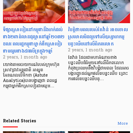
ទីផ្សារស្រាបៀរនៅកម្ពុជានឹងហក់ដល់
វិបត្តិថាមពលរបស់តៃវ៉ាន់ អាចចោល
ជាង២ពាន់លានដុល្លារនៅឆ្នាំ២០៣២
ស្រមោលមិនល្អទៅលើឧស្សាហកម្ម
ខណៈពលរដ្ឋកម្ពុជាម្នាក់ផឹកស្រាបៀរ
បន្ទះឈីបនៅលើពិភពលោក
ជាមធ្យមជាង៥៧លីត្រក្នុង១ឆ្នាំ
2 years, 1 month ago
2 years, 1 month ago
តៃវ៉ាន់ ដែលជាមហាអំណាចខាង
បន្ទះឈីបដ៏ធំមួយនៅលើពិភពលោក
យោងតាមរបាយការណ៍របស់ក្រុមហ៊ុន
កំពុងប្រឈមនឹងវិបត្តិថាមពល ដែលអាច
ស្រាវជ្រាវអន្តរជាតិ អាស្ទូត
បង្កបញ្ហាដល់អ្នកផលិតបន្ទះឈីប ព្រោះ
អែនណលលីទិកខា (Astute
ការផលិតបន្ទះឈីបត្…
Analytica)បានបង្ហាញថា ពលរដ្ឋ
កម្ពុជាម្នាក់ផឹកស្រាបៀរជាមធ្យម…
Related Stories
More