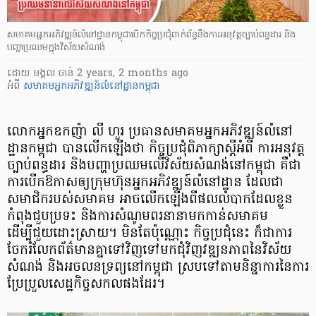
សមាគមអ្នកអភិវឌ្ឍន៍លំនៅដ្ឋានកម្ពុជាបើកកិច្ចប្រជុំពាក់ព័ន្ធនឹងការអនុវត្តច្បាប់ពន្ធដារ និង
បញ្ហាប្រឈមក្នុងវិស័យសំណង់
ដោយ
មង្គល ចាន់
2 years, 2 months ago
អំពី
សមាគមអ្នកអភិវឌ្ឍន៍លំនៅដ្ឋានកម្ពុជា
លោកអ្នកឧកញ៉ា លី ហួរ ប្រធានសមាគមអ្នកអភិវឌ្ឍន៍លំនៅ
ដ្ឋានកម្ពុជា បានលើកឡើងថា កិច្ចប្រជុំពិភាក្សាស្ដីអំពី ការអនុវត្ត
ច្បាប់ពន្ធដារ និងបញ្ហាប្រឈមលើវិស័យសំណង់នៅកម្ពុជា គឺជា
ការបើកឱកាសឲ្យក្រុមហ៊ុនអ្នកអភិវឌ្ឍន៍លំនៅដ្ឋាន ដែលជា
សមាជិករបស់សមាគម អាចលើកឡើងពីផលលំបាកដែលខ្លួន
កំពុងជួបប្រទះ និងការសំណូមពរនានាមកកាន់សមាគម
ដើម្បីជួយដោះស្រាយ។ មិនតែប៉ុណ្ណោះ កិច្ចប្រជុំនេះ ក៏ជាការ
ចែករំលែកព័ត៌មានគ្នាទៅវិញទៅមកជុំវិញវឌ្ឍនភាពនៃវិស័យ
សំណង់ និងអចលនទ្រព្យនៅកម្ពុជា ស្របទៅតាមនិន្នាការនៃការ
ប្រែប្រួលសេដ្ឋកិច្ចសកលផងដែរ។