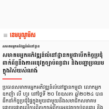
សមាគមអ្នកអភិវឌ្ឍន៍លំនៅដ្ឋាន
សមាគមអ្នកអភិវឌ្ឍន៍លំនៅដ្ឋានកម្ពុជាបើកកិច្ចប្រជុំ
ពាក់ព័ន្ធនឹងការអនុវត្តច្បាប់ពន្ធដារ និងបញ្ហាប្រឈម
ក្នុងវិស័យសំណង់
ប្រធានសមាគមអ្នកអភិវឌ្ឍន៍លំនៅដ្ឋានកម្ពុជា លោកអ្នក
ឧកញ៉ា លី ហួរ នៅថ្ងៃទី ២០ ខែឧសភា ឆ្នាំ២០២៤ បាន
ដឹកនាំកិច្ចប្រជុំផ្ទៃក្នុងមួយជាមួយនឹងសមាជិកសមាគម
ដោយផ្ដោតលើការពិភាក្សាអំពីការអនុវត្តច្បាប់ពន្ធដារ និង