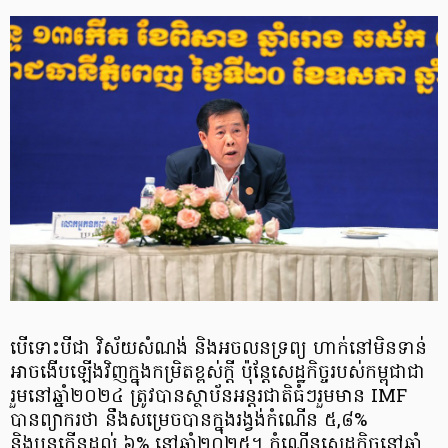
បើទោះបីជា វិស័យសំណង់ និងអចលនទ្រព្យ ហាក់នៅមិនទាន់
អាចងើបឡើងវិញក្នុងកម្រិតខ្ពស់ក្ដី ប៉ុន្ដែសេដ្ឋកិច្ចរបស់កម្ពុជាជា
រួមនៅឆ្នាំ២០២៤ ត្រូវបានស្ថាប័នអន្តរជាតិធំៗរួមមាន IMF
បានព្យាករថា នឹងសម្រេចបានក្នុងរង្វង់កំណើន ៥,៨%
និងបន្ដកើនដល់ ៦% នៅឆ្នាំ២០២៥។ កំណើនសេដ្ឋកិច្ចនៅឆ្នាំ