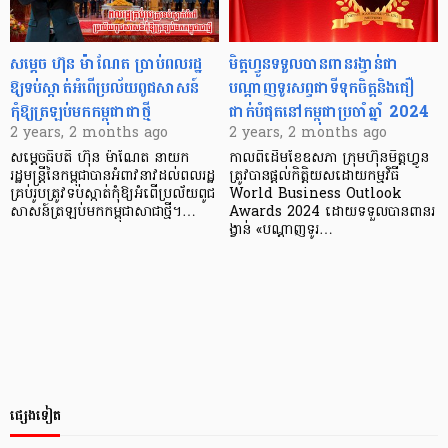
សម្តេច ហ៊ុន ម៉ាណែត ប្រាប់ពលរដ្ឋ
មិត្តហ្វូនទទួលបានពានរង្វាន់ជា
ឱ្យទប់ស្កាត់អំពើប្រល័យពូជសាសន៍
បណ្តាញទូរសព្ទជាទីទុកចិត្តនិងជឿ
កុំឱ្យត្រឡប់មកកម្ពុជាជាថ្មី
ជាក់បំផុតនៅកម្ពុជាប្រចាំឆ្នាំ 2024
2 years, 2 months ago
2 years, 2 months ago
សម្តេចធិបតី ហ៊ុន ម៉ាណែត នាយក
កាលពីដើមខែឧសភា ក្រុមហ៊ុនមិត្តហ្វូន
រដ្ឋមន្រ្តីនៃកម្ពុជាបានអំពាវនាវដល់ពលរដ្ឋ
ត្រូវបានផ្តល់កិត្តិយសដោយកម្មវិធី
គ្រប់រូបត្រូវទប់ស្កាត់កុំឱ្យអំពើប្រល័យពូជ
World Business Outlook
សាសន៍ត្រឡប់មកកម្ពុជាសាជាថ្មី។…
Awards 2024 ដោយទទួលបានពានរ
ង្វាន់ «បណ្តាញទូរ…
ផ្សេងទៀត