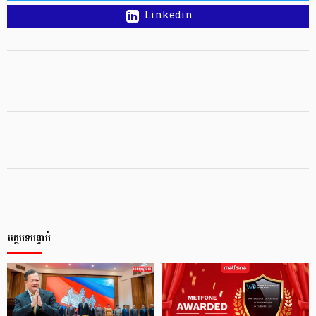
Linkedin
អត្ថបទបន្ទាប់