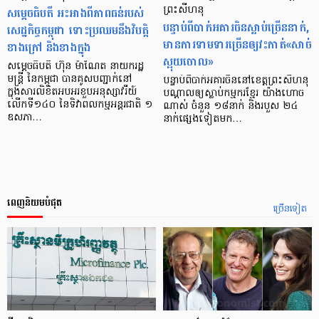
សម្តេចធិបតី អះអាងពីភាពធន់របស់
ព្រះសីហនុ
បន្ទាប់​​ពី​​បាក់​​អគារ​ចិន​ស្លាប់​ច្រើននាក់,
សេដ្ឋកិច្ចកម្ពុជា ទោះប្រឈមនឹងវិបត្តិ
មាន​ការ​ទាមទារ​ច្រើន​ឲ្យ​វះ​កាត់​«សាច់​
ខាងក្រៅ និងខាងក្នុង
ស្អុយ​ចោល»
សម្ដេចធិបតី ហ៊ុន ម៉ាណែត នាយករដ្ឋ
មន្ត្រី នៃកម្ពុជា បានគូសបញ្ជាក់នៅ
បន្ទាប់​ពី​បាក់​អគារ​ចិន​នៅ​ខេត្ត​ព្រះសីហនុ
ក្នុងសារលិខិតអបអរខួបអនុស្សាវរីយ៍
បណ្ដាល​ឲ្យ​ស្លាប់​កម្មករ​ខ្មែរ​​ យ៉ាងហោច
លើកទី១៤០ នៃទិវាពលកម្មអន្តរជាតិ ១
ណាស់ ចំនួន ១៨​នាក់​ និង​របួស ២៤​
ឧសភា…
នាក់​ផ្សេង​ទៀត​មក…
ពេញនិយមបំផុត
ច្រើនទៀត