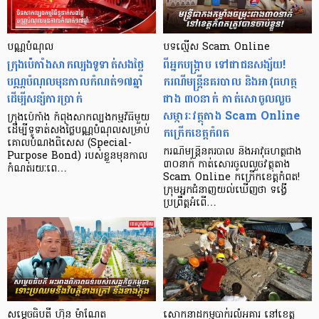
បណ្ណបំណុល
បទល្មើស Scam Online
ក្រុងប៉េកាំងសាកល្បងទូទាត់សងថ្លៃ
ពីអ្នកបង្ក្រាប ទៅជាជនសង្ស័យ​!
បណ្ណបំណុលមុនកាលកំណត់១៧ឆ្នាំ
ករណីមន្ត្រីនគរបាល និងអាវុធហត្ថ
ដើម្បីសន្សំការប្រាក់
ជាង ៣០នាក់ កាត់សោចូលលួច
សម្ភារៈវត្ថុតាង Scam Online
ក្រុងប៉េកាំង កំពុងសាកល្បងកម្មវិធីមួយ
កក្រើកខេត្តកំពត
ដើម្បីទូទាត់សងថ្លៃបណ្ណបំណុលសម្រាប់
គោលបំណងពិសេស (Special-
​​ករណីមន្ត្រីនគរបាល និងអាវុធហត្ថជាង
Purpose Bond) របស់ខ្លួនមុនកាល
៣០នាក់ កាត់សោរចូលលួចវត្ថុតាង
កំណត់រយៈពេ…
Scam Online កក្រើកខេត្តកំពត!
ក្រុមអ្នកជំនាញយល់ឃើញថា ទង្វើ
ប្រព្រឹត្តអំពើ…
សម្ដេចធិបតី ហ៊ុន ម៉ាណែត
សោកនាដកម្ម​បាក់រលំ​អគារ នៅ​ខេត្ត​