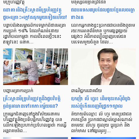
មីក្រូ​ហិរញ្ញវត្ថុ
មនុស្ស​ធម៌​គ្មាន​ព្រំដែន
ធនាគារ​និង​គ្រឹះស្ថាន​មីក្រូ​ហិរញ្ញវត្ថុ​
ជន​បរទេស​៣​រូប​ដែល​ជួយ​ខ្មែរ​លេច​ធ្លោ​
ជួប«គ្រោះ»ក្តៅ​គគុក​មួយ​ទៀត​ហើយ!
ជាង​គេ
បន្ទាប់​ពី​រង​សម្ពាធ​​ពី​ការ​ទម្លាក់​ពិដាន​អត្រា​
លោកអ្នក​នាង​ខ្លះ​ប្រាកដ​ជា​បាន​​ដឹង​ឮ​តាម​
ការ​ប្រាក់ ១៨​% ដែល​កំណត់​ដោយ​
រយៈ​ការ​អាន​ព័ត៌មាន ឬ​ការ​ផ្សព្វផ្សាយ​
រដ្ឋាភិបាល​កម្ពុជា កាល​ពី​ពេល​ថ្មីៗ​នេះ
ផ្សេងៗ អំពី​ភាព​ល្បីល្បាញ​របស់​ជន​
ឥឡូវ​នេះ ធនាគ…
បរទេស​មួយ​ចំនួន ដែល…
បញ្ហា​អត្រា​ការប្រាក់
ពាណិជ្ជករជោគជ័យ
គ្រឹះស្ថាន​មីក្រូ​ហិរញ្ញវត្ថុ​នឹង​ជួប​វិបត្តិ​
ឧកញ៉ា លី ហួរ៖ ដើមទុនរកស៊ីដំបូង
ធ្ងន់ធ្ងរ​ឈាន​ទៅ​រក​ការ​ក្ស័យធន?
របស់ខ្ញុំកើតចេញពីជ្រូក១ក្បាល
ក្រុម​អ្នក​ជំនាញ​នៅ​ក្នុង​វិស័យ​ធនាគារ
និយាយ​ពី​ឈ្មោះ លី ហួរ មាន​ប្រជាជន​
ហិរញ្ញវត្ថុ​និង​ប្រតិបត្តិករ​ហិរញ្ញ​វត្ថុ បាន​​
ភាគ​ច្រើន ប្រាកដ​ជា​ស្គាល់​ច្បាស់​ណាស់
លើក​ឡើង​ប្រហាក់​ប្រហែល​គ្នា​ថា ការ​ធ្វើ​
តាមរយៈ លីហួរ ដូរ​លុយ ប្តូរ​បា្រក់ និង​
អន្តរាគមន៍​ព…
លក់​មាស នៅ​ផ្សារ​អូរ​ឫ…