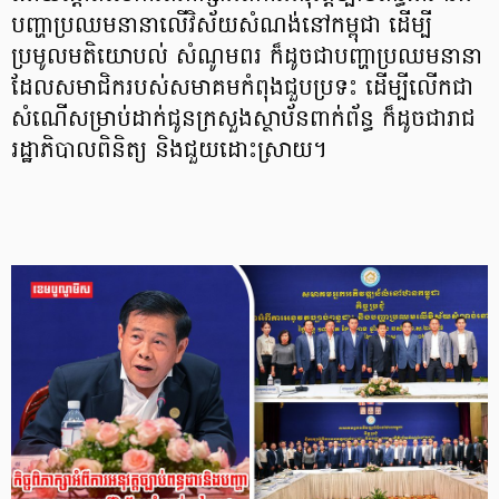
បញ្ហាប្រឈមនានាលើវិស័យសំណង់នៅកម្ពុជា ដើម្បី
ប្រមូលមតិយោបល់ សំណូមពរ ក៏ដូចជាបញ្ហាប្រឈមនានា
ដែលសមាជិករបស់សមាគមកំពុងជួបប្រទះ ដើម្បីលើកជា
សំណើសម្រាប់ដាក់ជូនក្រសួងស្ថាប័នពាក់ព័ន្ធ ក៏ដូចជារាជ
រដ្ឋាភិបាលពិនិត្យ និងជួយដោះស្រាយ។