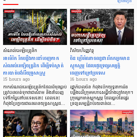
ច្រើនទៀត
សំណល់អេឡិចត្រូនិក
វិស័យហិរញ្ញវត្ថុ
អាម៉េរិក រឹតបន្តឹងការនាំចេញកាក
ចិន ប្រើ​អំណាចពន្ធដាររឹតកអ្នកមាន
សំណល់អេឡិចត្រូនិក ដើម្បីទប់ស្កាត់
ស្ដុកស្ដម្ភ ដែលផ្ទេរទ្រព្យសម្បត្តិ
ការបាត់បង់រ៉ែយុទ្ធសាស្ត្រ
ចេញទៅក្រៅប្រទេស
15 hours ago
16 hours ago
កាក​សំណល់​អេឡិច​ត្រូនិកដែល​ពីមុនធ្លាប់​
រដ្ឋាភិបាលចិន កំពុងបើកយុទ្ធនាការរឹត
ត្រូវបានចាត់ទុកថាជាសំរាម និងនាំចេញ
បន្តឹងលើក្រុមមហាសេដ្ឋី​យ៉ាង​ក្ដៅគគុក។
ទៅកែច្នៃនៅបរទេស​នោះ ពេលនេះ
​ក្រុមអ្នកមានស្ដុកស្ដម្ភ ដែល​ធ្លាប់​តែផ្ទេរ
កំពុងប្រែក្លាយជាធនធានយុទ្ធសាស្ត្រដ…
ទ្រព្យសម្បត្តិរាប់រយពាន់ល…