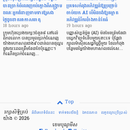
បានប្រាក់ចំណេញកប់ក្តោងពីសង្គ្រាម
ប្រទេសកំពុងអភិវឌ្ឍន៍ឱ្យប្រញាប់
ខណៈអ្នកជំនាញទាមទារឱ្យសង
ចាប់យក AI បើមិនចង់ឱ្យគម្លាត
ថ្លៃខូចខាតអាកាសធាតុ
អភិវឌ្ឍន៍រីកប៉ោងកាន់តែធំ
18 hours ago
19 hours ago
ក្រុមហ៊ុនប្រេងយក្សៗចំនួន៨ នៅលើ
បញ្ញាសិប្បនិម្មិត (AI) មិនមែនត្រឹមតែជា
ពិភពលោក បានប្រមូលប្រាក់ចំណេញ
បច្ចេកវិទ្យាទំនើបមួយនោះទេ ប៉ុន្តែជា
យ៉ាងមហាសាលជាង៩០ពាន់លានដុល្លារ
ក្បាលម៉ាស៊ីនសេដ្ឋកិច្ចថ្មីមួយ ដែលកំពុង
ក្នុងរយៈពេលត្រឹមតែ៣ខែប៉ុណ្ណោះ។
បន្ថែមតម្លៃយ៉ាងមហាសាលដល់សេ…
កំណើនប្រាក់ចំណេញ…
Top
រក្សាសិទ្ធិគ្រប់
អំពីគេហទំព័រនេះ
ទាក់ទងយើងខ្ញំ
ឯកជនភាព
លក្ខខណ្ឌ​ប្រើ​ប្រាស់
យ៉ាង © 2026
ខេមបូណូមីស