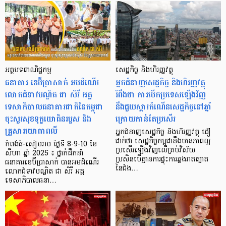
អត្ថបទពាណិជ្ជកម្ម
សេដ្ឋកិច្ច និងហិរញ្ញវត្ថុ
ធនាគារ ខេប៊ីប្រាសាក់ អមដំណើរ
អ្នកជំនាញសេដ្ឋកិច្ច និងហិរញ្ញវត្ថុ
លោកជំទាវបណ្ឌិត ជា សិរី អគ្គ
រំពឹងថា ការបើកប្រទេសឡើងវិញ
ទេសាភិបាលធនាគារជាតិនៃកម្ពុជា
នឹងជួយស្ដារកំណើនសេដ្ឋកិច្ចនៅឆ្នាំ
ចុះសួរសុខទុក្ខយោធិនរបួស និង
ក្រោយកាន់តែប្រសើរ
គ្រួសារយោធាពលី
អ្នកជំនាញសេដ្ឋកិច្ច និងហិរញ្ញវត្ថុ ជឿ
ជាក់ថា សេដ្ឋកិច្ចកម្ពុជានឹងមានភាពល្អ
កំពង់ធំ-សៀមរាប ថ្ងៃទី 8-9-10 ខែ
ប្រសើរឡើងវិញលើគ្រប់វិស័យ
សីហា ឆ្នាំ 2025 ៖ ថ្នាក់ដឹកនាំ
ប្រសិនបើគ្មានការផ្ទុះការឆ្លងរាតត្បាត
ធនាគារខេប៊ីប្រាសាក់ បានអមដំណើរ
នៃជំង…
លោកជំទាវបណ្ឌិត ជា សិរី អគ្គ
ទេសាភិបាលធនា…