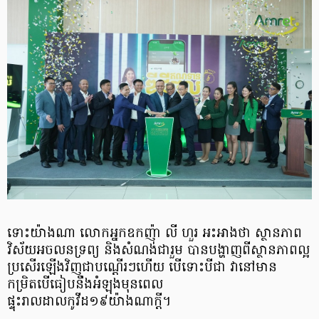
ទោះយ៉ាងណា លោកអ្នកឧកញ៉ា លី ហួរ អះអាងថា ស្ថានភាព
វិស័យអចលនទ្រព្យ និងសំណង់ជារួម បានបង្ហាញពីស្ថានភាពល្អ
ប្រសើរឡើងវិញជាបណ្ដើរៗហើយ បើទោះបីជា វានៅមាន
កម្រិតបើធៀបនឹងអំឡុងមុនពេល
ផ្ទុះរាលដាលកូវីដ១៩យ៉ាងណាក្ដី។