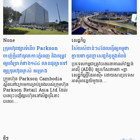
None
សេដ្ឋកិច្ច​
ក្រុមហ៊ុនផ្សារទំនើប Parkson
វិស័យ​សំខាន់ៗ​៤​ដែល​ធ្វើ​ឲ្យ​កម្ពុជា​
ចាញ់ក្ដីនៅតុលាការភ្នំពេញ និងតម្រូវ
ក្លាយ​ជា​កូន​ខ្លា​សេដ្ឋកិច្ច​ក្នុង​តំបន់
ឲ្យបង់ប្រាក់ជាង១៤៤ លានដុល្លារទៅ
ប្រទេស​កម្ពុជា​ត្រូវ​បាន​ធនាគារ​អភិវឌ្ឍន៍​
ឲ្យក្រុមហ៊ុនម្ចាស់ គម្រោង
អាស៊ី (ADB) ឲ្យ​រហ័ស​នាមថា «ខ្លា​
សេដ្ឋកិច្ច​ថ្មី​នៃ​អាស៊ី» ដោយសារ​ប្រទេស​
ក្រុមហ៊ុន Parkson Cambodia
អាស៊ី​អាគ្នេយ៍​មួយ​ន…
ស្ថិតនៅក្រោមការគ្រប់គ្រងរបស់ក្រុមហ៊ុន
Parkson Retail Asia Ltd ដែល
បានចុះបញ្ចីផ្សារហ៊ុននៅសិង្ហបុរីនោះ
បានចា…
ថ្មីៗ