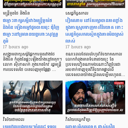
មន្ត្រីទូតថៃ និងចិន
សេដ្ឋកិច្ចសកល
ជម្លោះពាក្យសម្តីរវាងមន្ត្រីទូតថៃ
វៀតណាម នៅតែរក្សាបានភាពខ្លាំង
និងចិន ឡើងកម្ដៅដូចបាយពុះ ជុំវិញ
ក្នុងការស្រូបទាញការវិនិយោគ​ ទោះ
ជម្លោះនៅព្រលានយន្តហោះសុវណ្ណ
សេដ្ឋកិច្ចសកលស្ថិតក្នុងភាពមិនច្បាស់
ភូមិ
លាស់
17 hours ago
17 hours ago
សង្គ្រាមពាក្យសម្តីផ្នែកការទូតរវាងថៃ
ខណៈពេលដែលលំហូរវិនិយោគសកល
និងចិន កំពុងតែផ្ទុះឡើងយ៉ាងក្តៅគគុក។
លោកកំពុងមានទំនោរថយចុះ តែ
លោក ស៊ីហាសាក់ ភួងកេតកែវ រដ្ឋមន្ត្រី
ប្រទេសវៀតណាមឯណោះវិញបែរជា
ការបរទេសថៃ បានចេញមុខផ្លែផ្កា …
អាចទាក់ទាញទុនវិនិយោគផ្ទាល់ពី
បរទេសបានយ៉ាងច្រើនសម្បើមរហូតដ…
វិស័យថាមពល
វិស័យបច្ចេកវិទ្យា
ក្រុមហ៊ុនប្រេងយក្សៗចំនួន៨ ទទួល
ធនាគារពិភពលោក ដាស់តឿន