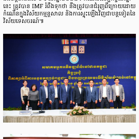
នេះ ត្រូវបាន IMF រំពឹងទុកថា នឹងត្រូវបានជំរុញពីក្រោយដោយ
កំណើនក្នុងវិស័យកម្មន្ដសាល និងការស្ទុះឡើងវិញជាបន្តទៀតនៃ
វិស័យទេសចរណ៍៕