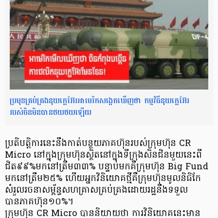
ប្រមុខគ្រប់គ្រងនុយក្លេអ៊ែរអាមេរិកសង្កេតឃើញថា កម្មវិធីនុយក្លេអ៊ែរ
របស់ចិនមិនបានថយថយឡើយ
ប្រតិបត្តិការនេះនឹងកាត់បន្ថយភាគហ៊ុនរបស់ក្រុមហ៊ុន CR
Micro នៅក្នុងក្រុមហ៊ុនស្ថិតនៅក្នុងទីក្រុងសិនជិនមួយនេះពី
ជិត៩៩%មកនៅត្រឹម៣៣% បន្ទាប់មកគឺក្រុមហ៊ុន Big Fund
មកនៅត្រឹម២៥% ហើយអ្នកវិនិយោគថ្មីគឺក្រុមហ៊ុនមូលនិធិកែ
សំរួលរចនាសម្ព័ន្ធសហគ្រាសគ្រប់គ្រងដោយរដ្ឋនឹងទទួល
បានភាគហ៊ុន១០%។
ក្រុមហ៊ុន CR Micro បាននិយាយថា ការវិនិយោគនេះមាន