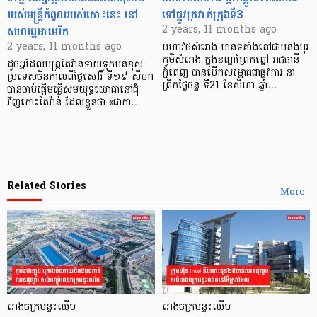
របស់មន្ត្រីកំពូលរបស់កោះនេះ នៅ
ទៅផ្លូវក្រវាត់ក្រុងទី3
សហរដ្ឋអាមេរិក
2 years, 11 months ago
2 years, 11 months ago
មហាវិថីសំរោង មានទីតាំងនៅជាប់នឹងបុរី
ភូមិសំរោង ក្នុងខណ្ឌព្រែកព្នៅ រាជធានី
ដូចអ្វីដែលមន្ត្រីតៃវ៉ាន់ទាយទុកមិនខុស
ភ្នំពេញ បានបើកសម្ពោធជាផ្លូវការ នា
ប្រទេសចិនកាលពីថ្ងៃសៅរិ៍ ទី១៩ សីហា
ព្រឹកថ្ងៃចន្ទ ទី21 ខែសីហា ឆ្នាំ…
បានចាប់ផ្តើមធ្វើសមយុទ្ធយោធានៅជុំ
វិញកោះតៃវ៉ាន់ ដែលខ្លួនថា «ជាកា…
Related Stories
More
រោងចក្របន្ទះឈីប
រោងចក្របន្ទះឈីប