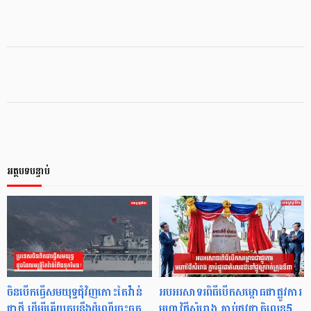
អត្ថបទបន្ទាប់
ចិនបើកធ្វើសមយុទ្ធជុំវិញកោះតៃវ៉ាន់
អបអរសាទរពិធីបើកសម្ពោធជាផ្លូវការ
ជាថ្មី ដើម្បីឆ្លើយតបនឹងដំណើរចុះចត
មហាវិថីសំរោង ភ្ជាប់ផ្លូវជាតិលេខ5