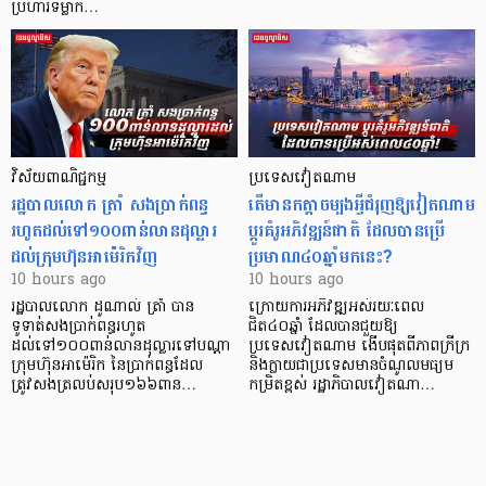
ប្រហារទម្លាក…
វិស័យ​ពាណិជ្ជកម្ម
ប្រទេសវៀតណាម
រដ្ឋបាលលោក ត្រាំ សងប្រាក់ពន្ធ
តើមានកត្តាចម្បងអ្វីជំរុញឱ្យវៀតណាម
រហូតដល់ទៅ១០០ពាន់លានដុល្លារ
ប្តូរគំរូអភិវឌ្ឍន៍ជាតិ ដែលបានប្រើ
ដល់ក្រុមហ៊ុនអាម៉េរិកវិញ
ប្រមាណ៤០ឆ្នាំមកនេះ?
10 hours ago
10 hours ago
រដ្ឋបាលលោក ដូណាល់ ត្រាំ បាន​
ក្រោយការអភិវឌ្ឍអស់រយៈពេល
ទូទាត់សងប្រាក់ពន្ធរហូត
ជិត៤០ឆ្នាំ ដែលបានជួយឱ្យ​
ដល់ទៅ១០០ពាន់លានដុល្លារទៅបណ្ដា
ប្រទេសវៀតណាម ងើប​ផុតពីភាពក្រីក្រ
ក្រុមហ៊ុនអាម៉េរិក នៃប្រាក់ពន្ធដែល
និងក្លាយជាប្រទេសមានចំណូលមធ្យម
ត្រូវសងត្រលប់សរុប១៦៦ពាន…
កម្រិតខ្ពស់ រដ្ឋាភិបាលវៀតណា…