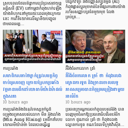
បច្ចេកវិទ្យា និងបញ្ញាសិប្បនិម្មិត (AI)
ស្របពេលដែលនិន្នាការប្រើប្រាស់រថយន្ត
កំពុងផ្លាស់ប្តូរមុខមាត់នៃទីផ្សារការងារយ៉ាង
អគ្គិសនី (EV) នៅកម្ពុជាកំពុងហក់ឡើង
រហ័សសញ្ញាបត្រតែមួយមុខ លែង
យ៉ាងគំហុកនៅមួយរយៈពេលចុងក្រោយ
គ្រប់គ្រ…
នេះ ការវិនិយោគលើស្ថានីយបញ្ចូល
ថាមពលអគ្គ…
ការប្រឆាំង
អ៊ីរ៉ង់ចំអកលោក ត្រាំ
សមាជិកសភាថៃម្នាក់ត្រូវសមត្ថកិច្ច
អ៊ីរ៉ង់ចំអកលោក ត្រាំ ថា កំពុងលេង
ចាប់អូសចេញ ក្រោយស្រែកប្រឆាំង
ល្ខោនការទូត និងច្រានចោលលទ្ធ
វត្តមានមេដឹកនាំយោធាមីយ៉ាន់ម៉ាដល់
ភាពសម្រេចបានកិច្ចព្រមព្រៀងជាមួយ
ក្នុងសភា
អាម៉េរិក
10 hours ago
10 hours ago
ការប្រឆាំងនឹងដំណើរទស្សនកិច្ចដ៏
ប្រធានក្រុមអ្នកចរចាកំពូលរបស់អ៊ីរ៉ង់ បាន
ចម្រូងចម្រាសរបស់លោក មីន អ៊ុងលាំង
ចេញមុខចំអកឱ្យប្រធានាធិបតីអាម៉េរិក
(Min Aung Hlaing) មេដឹកនាំរបប
លោក ដូណាល់ ត្រាំ ថា កំពុងលេង
យោធាមីយ៉ាន់ម៉ា ដែលបានធ្វើរដ្ឋ
ល្ខោនការទូត ខណៈដែលទីក្រុងវ៉ាស៊ីន…