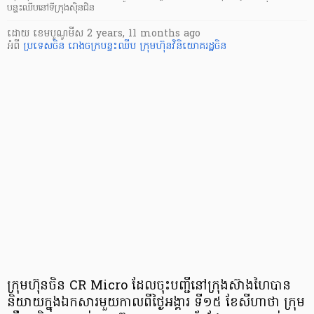
បន្ទះឈីបនៅទីក្រុងស៊ិនជិន
ដោយ
​ ខេមបូណូមីស
2 years, 11 months ago
អំពី
ប្រទេសចិន
រោងចក្របន្ទះឈីប
ក្រុមហ៊ុនវិនិយោគរដ្ឋចិន
ក្រុមហ៊ុនចិន CR Micro ដែលចុះបញ្ជីនៅក្រុងស៊ាងហៃបាន
និយាយក្នុងឯកសារមួយកាលពីថ្ងៃអង្គារ ទី១៥ ខែសីហាថា ក្រុម