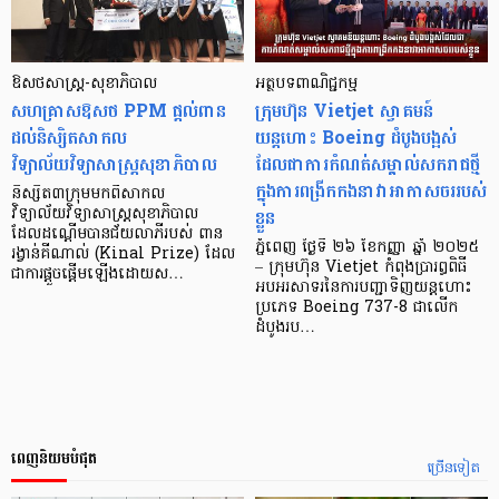
ឱសថសាស្រ្ត-សុខាភិបាល
អត្ថបទពាណិជ្ជកម្ម
សហគ្រាសឱសថ PPM ផ្តល់ពាន
ក្រុមហ៊ុន Vietjet ស្វាគមន៍
ដល់និស្សិតសាកល
យន្តហោះ Boeing ដំបូងបង្អស់
វិទ្យាល័យវិទ្យាសាស្រ្តសុខាភិបាល
ដែលជាការកំណត់សម្គាល់សករាជថ្មី
ក្នុងការពង្រីកកងនាវាអាកាសចររបស់
និស្សិត៣ក្រុមមកពីសាកល
ខ្លួន
វិទ្យាល័យវិទ្យាសាស្រ្តសុខាភិបាល
ដែលដណ្តើមបានជ័យលាភីរបស់ ពាន
ភ្នំពេញ ថ្ងៃទី ២៦ ខែកញ្ញា ឆ្នាំ ២០២៥
រង្វាន់គីណាល់ (Kinal Prize) ដែល
– ក្រុមហ៊ុន Vietjet កំពុងប្រារព្ធពិធី
ជាការផ្តួចផ្តើមឡើងដោយស…
អបអរសាទរនៃការបញ្ជាទិញយន្តហោះ
ប្រភេទ Boeing 737-8 ជាលើក
ដំបូងរប…
ពេញនិយមបំផុត
ច្រើនទៀត