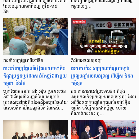
មីនា ដើម្បីដោះស្រាយបញ្ហាផលប៉ះពាល់
បាន​រៀបចំ​ព្រឹត្តការណ៍​សេដ្ឋកិច្ច ​ពាណិជ្ជ​
ដែលបណ្ដាលមកពីបញ្ហាកូវីដ-១៩
កម្ម​ជា​លក្ខ…
និង…
ការនាំចេញ​ផ្លែឈើទៅចិន
វិស័យអចលនទ្រព្យ
ការនាំចេញផ្លែឈើវៀតណាមទៅចិន
ធនាគារចិន សម្រុកលក់ឡាយឡុង
កំពុងប្រកួតប្រជែងកាន់តែខ្លាំងជាមួយ
ទ្រព្យបញ្ចាំអចលនទ្រព្យ ដើម្បីកាត់កង
កម្ពុជា និងថៃ
កម្ចីខូច
ក្រៅតែពីអាមេរិក និង អឺរ៉ុប ប្រទេសចិន
ធនាគារនានានៅប្រទេសចិន កំពុង
ក៏ជាជាទីផ្សារនាំចេញដ៏ធំមួយសម្រាប់
សម្រុកលក់ឡាយឡុងអចលនទ្រព្យ ដែល
ប្រទេសនៅក្នុងតំបន់អាស៊ីអាគ្នេយ៍ផងដែរ
អតិថិជនដាក់បញ្ចាំរហូតដល់ទៅ៧ម៉ឺន
ពិសេសគឺការនាំចេញផលិតផលកសិ…
យូនីត ដើម្បីកាត់កងកម្ចីខូច ហើយ
ចំណាត់ការនេះ ត្…