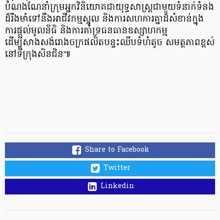
បំណងណែនាំក្រុមអ្នកវិនិយោគជាយុទ្ធសាស្រ្តជាមួយទំនាក់ទំនង
ដ៏រឹងមាំទៅនឹងអាជីវកម្មស្នូល និងការសហការគ្នាដ៏សំខាន់ក្នុង
ការផ្តល់មូលនិធិ និងការគាំទ្រធនធានឧស្សាហកម្ម
ដើម្បីសាងសង់រោងចក្រផលិតបន្ទះឈីបទំហំតូច សមត្ថភាពខ្ពស់
នៅទីក្រុងសិនជិន៕
Share to Facebook
Twitter
Linkedin