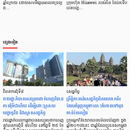
ឆ្នាំក្រោយ ដោយសារទីផ្សារអចលនទ្រព្យ
ក្រុមហ៊ុន Huawei របស់ចិន ដែលទើប
ដ…
បានបញ្ច…
ផ្សេងទៀត
វិធានការជុំទី៨
សេដ្ឋកិច្ច
រាជរដ្ឋាភិបាលសម្រេចដាក់ចេញវិធាន
ព្រឹត្តិការណ៍​សេដ្ឋកិច្ច​ពិភពលោក​ពីរ​
ការជុំទី៨ហើយ ដើម្បីដោះស្រាយ
ដែល​ជំរុញ​កម្ពុជា​បោះ​ជំហាន​ទៅ​មុខ​
បញ្ហាកូវីដ និងស្ដារសេដ្ឋកិច្ច
កាន់​តែ​លឿន
រាជរដ្ឋាភិបាលកម្ពុជាបានសម្រេចដាក់ចេញ
ក្រុម​អ្នក​វិនិយោគ​បាន​មើល​ឃើញ​ថា ក្នុង​
នូវធានការជុំទី ៨ហើយ នៅថ្ងៃទី ២៥ ខែ
ឆ្នាំ​២០១៧​នេះ ជា​ឆ្នាំ​ដែល​ប្រទេស​កម្ពុជា​