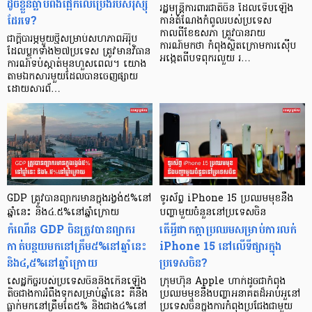
ដូចខ្លួនធ្លាប់ពឹងផ្អែកលើប្រេងរបស់រុស្ស៊ី
រដ្ឋមន្ត្រីការពារជាតិចិន ដែលទើបឡើង
ដែរទេ?
កាន់តំណែងកំពូលរបស់ប្រទេស
កាលពីខែឧសភា ត្រូវបានរាយ
ជាក្តីបារម្ភមួយថ្មីសម្រាប់សហភាពអឺរ៉ុប
ការណ៍មកថា កំពុងស្ថិតក្រោមការស៊ើប
ដែលប្លុកទាំង២៧ប្រទេស ត្រូវមានវិធាន
អង្កេតពីបទពុករលួយ រ…
ការណ៍ទប់ស្កាត់មុនហួសពេល។ យោង
តាមឯកសារមួយដែលបានចេញផ្សាយ
ដោយសារព័…
GDP ត្រូវបានព្យាករមានក្នុងរង្វង់៥%នៅ
ទូរស័ព្ទ iPhone 15 ប្រឈមមុខនឹង
ឆ្នាំនេះ និង៤.៥%នៅឆ្នាំក្រោយ
បញ្ហាមួយចំនួននៅប្រទេសចិន
កំណើន GDP ចិនត្រូវបានព្យាករ
តើអ្វីជាកត្តាប្រឈមសម្រាប់ការលក់
កាត់បន្ថយមកនៅត្រឹម៥%នៅឆ្នាំនេះ
iPhone 15 នៅលើទីផ្សារក្នុង
និង៤,៥%នៅឆ្នាំក្រោយ
ប្រទេសចិន?
សេដ្ឋកិច្ចរបស់ប្រទេសចិននឹងកើនឡើង
ក្រុមហ៊ុន Apple ហាក់ដូចជាកំពុង
តិចជាងការរំពឹងទុកសម្រាប់ឆ្នាំនេះ គឺនឹង
ប្រឈមមុខនឹងបញ្ហាអនាគតដ៏អាប់អួនៅ
ធ្លាក់មកនៅត្រឹមតែ៥% និងជាង៤%នៅ
ប្រទេសចិនក្នុងការកំពុងប្រជែងជាមួយ