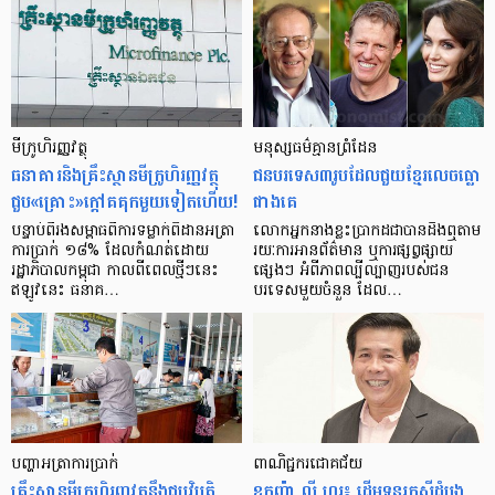
មីក្រូ​ហិរញ្ញវត្ថុ
មនុស្ស​ធម៌​គ្មាន​ព្រំដែន
ធនាគារ​និង​គ្រឹះស្ថាន​មីក្រូ​ហិរញ្ញវត្ថុ​
ជន​បរទេស​៣​រូប​ដែល​ជួយ​ខ្មែរ​លេច​ធ្លោ​
ជួប«គ្រោះ»ក្តៅ​គគុក​មួយ​ទៀត​ហើយ!
ជាង​គេ
បន្ទាប់​ពី​រង​សម្ពាធ​​ពី​ការ​ទម្លាក់​ពិដាន​អត្រា​
លោកអ្នក​នាង​ខ្លះ​ប្រាកដ​ជា​បាន​​ដឹង​ឮ​តាម​
ការ​ប្រាក់ ១៨​% ដែល​កំណត់​ដោយ​
រយៈ​ការ​អាន​ព័ត៌មាន ឬ​ការ​ផ្សព្វផ្សាយ​
រដ្ឋាភិបាល​កម្ពុជា កាល​ពី​ពេល​ថ្មីៗ​នេះ
ផ្សេងៗ អំពី​ភាព​ល្បីល្បាញ​របស់​ជន​
ឥឡូវ​នេះ ធនាគ…
បរទេស​មួយ​ចំនួន ដែល…
បញ្ហា​អត្រា​ការប្រាក់
ពាណិជ្ជករជោគជ័យ
គ្រឹះស្ថាន​មីក្រូ​ហិរញ្ញវត្ថុ​នឹង​ជួប​វិបត្តិ​
ឧកញ៉ា លី ហួរ៖ ដើមទុនរកស៊ីដំបូង