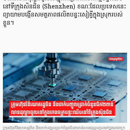
នៅទីក្រុងសិនជិន (Shenzhen) ខណៈដែលប្រទេសនេះ
ព្យាយាមបង្កើនសមត្ថភាពផលិតបន្ទះសៀគ្វីក្នុងស្រុករបស់
ខ្លួន។
ក្រុមហ៊ុនវិនិយោគរដ្ឋចិន នឹងចាក់បញ្ចូលប្រាក់ចំនួនជិត២ពាន់លានដុល្លារចូលទៅក្នុងរោងចក្រ