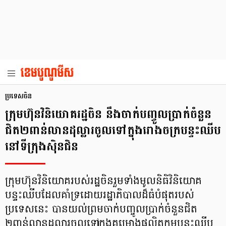
ប្រទេសចិន
ក្រុមហ៊ុនវិនិយោគរដ្ឋចិន នឹងចាក់បញ្ចូលប្រាក់ចំនួន
ជិត២ពាន់លានដុល្លារចូលទៅក្នុងរោងចក្របន្ទះឈីប
នៅទីក្រុងស៊ិនជិន
ក្រុមហ៊ុនវិនិយោគរបស់រដ្ឋចិនរួមទាំងមូលនិធិវិនិយោគ
បន្ទះឈីបដែលគាំទ្រដោយរដ្ឋាភិបាលដ៏ធំបំផុតរបស់
ប្រទេសនេះ បានយល់ព្រមចាក់បញ្ចូលប្រាក់ចំនួនជិត
២ពាន់លានដុល្លារចូលទៅក្នុងគម្រោងផលិតកម្មបន្ទះឈីប