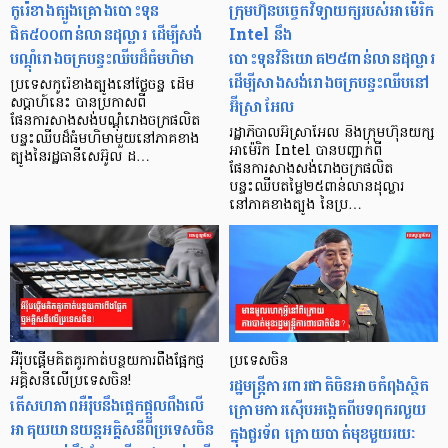
កូរ៉េខាងត្បូងគ្រោងបោះទុន
ក្រុមហ៊ុនបច្ចេកវិទ្យាយក្សរបស់អាម៉េរិក
ជិត៥០០ពាន់លានដុល្លារ ដើម្បីសង់
Intel នឹង
បណ្ដុំរោងចក្របន្ទះឈីបដ៏ធំមហិមា
បោះទុនវិនិយោគ២៥ពាន់លានដុល្លារ
ដើម្បីសាងសង់រោងចក្របន្ទះឈីបនៅ
ប្រទេសកូរ៉េខាងត្បូងនៅថ្ងៃចន្ទ ដើម
អ៊ីស្រាអែល
សប្តាហ៍នេះ បានប្រកាសពី
ផែនការសាងសង់បណ្ដុំរោងចក្រផលិត
រដ្ឋាភិបាលអ៊ីស្រាអែល និងក្រុមហ៊ុនយក្ស
បន្ទះឈីបដ៏ធំមហិមាមួយនៅភាគខាង
អាម៉េរិក Intel បានបញ្ជាក់ពី
ត្បូងនៃរដ្ឋធានីសេអ៊ូល ដ…
ផែនការសាងសង់រោងចក្រផលិត
បន្ទះឈីបតម្លៃ២៥ពាន់លានដុល្លារ
នៅភាគខាងត្បូង នៃប្រ…
អឺរ៉ុបផ្តើមគិតគូរកាត់បន្ថយការពឹងផ្អែកថ្ម
ប្រទេសចិន
អគ្គិសនីលើប្រទេសចិន!
រដ្ឋមន្ត្រីការពារជាតិចិនអាចកំពុងស្ថិត
តើសហភាពអឺរ៉ុបនឹងផ្តេកផ្តួលពឹងលើ
ក្រោមការស៊ើបអង្កេតពីបទពុករលួយ
អាគុយយានយន្ដអគ្គិសនីពីប្រទេសចិន
ក្នុងជួរទ័ព ក្រោយបាត់មុខមួយរយៈ