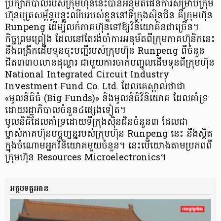
ប្រឹក្សាភិបាលរបស់ក្រុមហ៊ុននេះបានអនុម័តផែនការសម្រាប់ក្រុម
ហ៊ុនបុត្រសម្ព័ន្ធបន្ទះឈីបរបស់ខ្លួននៅទីក្រុងស៊ិនជិន គឺក្រុមហ៊ុន
Runpeng ដើម្បីលក់ភាគហ៊ុនទៅឱ្យវិនិយោគិនជាច្រើន។
កិច្ចព្រមព្រៀង ដែលនៅតែរង់ចាំការអនុម័តពីក្រុមភាគហ៊ុនិកនេះ
នឹងពង្រីកដើមទុនចុះបញ្ជីរបស់ក្រុមហ៊ុន Runpeng ពីចំនួន
ជិត៣៣០លានដុល្លារ ជាមួយការចាក់បញ្ចូលដើមទុនពីក្រុមហ៊ុន
National Integrated Circuit Industry
Investment Fund Co. Ltd. ដែលគេស្គាល់ថាជា
«មូលនិធិធំ (Big Funds)» និងមូលនិធិវិនិយោគ ដែលគាំទ្រ
ដោយរដ្ឋាភិបាលចំនួន៤ផ្សេងទៀត។
មូលនិធិដែលគាំទ្រដោយទីក្រុងស៊ិនជិនចំនួន៣ ដែលជា
ម្ចាស់ភាគហ៊ុនបច្ចុប្បន្នរបស់ក្រុមហ៊ុន Runpeng នេះ នឹងស្ថិត
ក្នុងចំណោមអ្នកវិនិយោគមួយចំនួន។ នេះបើយោងតាមប្រភពពី
ក្រុមហ៊ុន Resources Microelectronics។
អត្ថបទគួរអាន