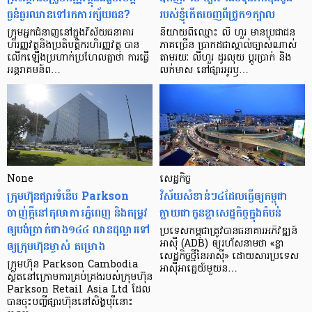
ធ្ងន់ធ្ងរ​ឈាន​ទៅ​រក​ការ​ក្ស័យធន?
របស់ខ្ញុំកើតចេញពីជ្រូក១ក្បាល
ក្រុម​អ្នក​ជំនាញ​នៅ​ក្នុង​វិស័យ​ធនាគារ
និយាយ​ពី​ឈ្មោះ លី ហួរ មាន​ប្រជាជន​
ហិរញ្ញវត្ថុ​និង​ប្រតិបត្តិករ​ហិរញ្ញ​វត្ថុ បាន​​
ភាគ​ច្រើន ប្រាកដ​ជា​ស្គាល់​ច្បាស់​ណាស់
លើក​ឡើង​ប្រហាក់​ប្រហែល​គ្នា​ថា ការ​ធ្វើ​
តាមរយៈ លីហួរ ដូរ​លុយ ប្តូរ​បា្រក់ និង​
អន្តរាគមន៍​ព…
លក់​មាស នៅ​ផ្សារ​អូរ​ឫ…
None
សេដ្ឋកិច្ច​
ក្រុមហ៊ុនផ្សារទំនើប Parkson
វិស័យ​សំខាន់ៗ​៤​ដែល​ធ្វើ​ឲ្យ​កម្ពុជា​
ចាញ់ក្ដីនៅតុលាការភ្នំពេញ និងតម្រូវ
ក្លាយ​ជា​កូន​ខ្លា​សេដ្ឋកិច្ច​ក្នុង​តំបន់
ឲ្យបង់ប្រាក់ជាង១៤៤ លានដុល្លារទៅ
ប្រទេស​កម្ពុជា​ត្រូវ​បាន​ធនាគារ​អភិវឌ្ឍន៍​
ឲ្យក្រុមហ៊ុនម្ចាស់ គម្រោង
អាស៊ី (ADB) ឲ្យ​រហ័ស​នាមថា «ខ្លា​
សេដ្ឋកិច្ច​ថ្មី​នៃ​អាស៊ី» ដោយសារ​ប្រទេស​
ក្រុមហ៊ុន Parkson Cambodia
អាស៊ី​អាគ្នេយ៍​មួយ​ន…
ស្ថិតនៅក្រោមការគ្រប់គ្រងរបស់ក្រុមហ៊ុន
Parkson Retail Asia Ltd ដែល
បានចុះបញ្ចីផ្សារហ៊ុននៅសិង្ហបុរីនោះ