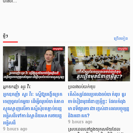
បានចា…
ថ្មីៗ
ច្រើនទៀត
អ្នកឧកញ៉ា សួរ វីរៈ
ប្រលងចប់បាក់ឌុប
អ្នកឧកញ៉ា សួរ វីរៈ ស្នើឱ្យបង្កើតច្រក
តើសិស្សដែលប្រលងចប់បាក់ឌុប គួរ
ចេញចូលតែមួយ ដើម្បីលុបបំបាត់ភាព
ចាប់រៀនមុខជំនាញអ្វីខ្លះ ដែលកំពុង
ស្មុគស្មាញលើការស្នើសុំបតភ្ជាប់ចរន្ត
មានទីផ្សារការងារខ្ពស់នាពេលបច្ចុប្បន្ន
អគ្គិសនីទៅកាន់ស្ថានីយសាករថយន្ត
និងអនាគត?
អគ្គិសនី
9 hours ago
9 hours ago
ស្របពេលនៅក្នុងយុគសម័យដែល