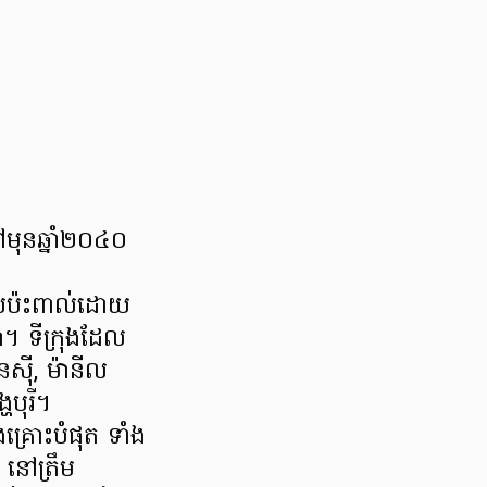
ុនឆ្នាំ២០៤០
ងផលប៉ះពាល់ដោយ
តា។ ទីក្រុងដែល
េស៊ី, ម៉ានីល
ហបុរី។
គ្រោះបំផុត ទាំង
 នៅត្រឹម