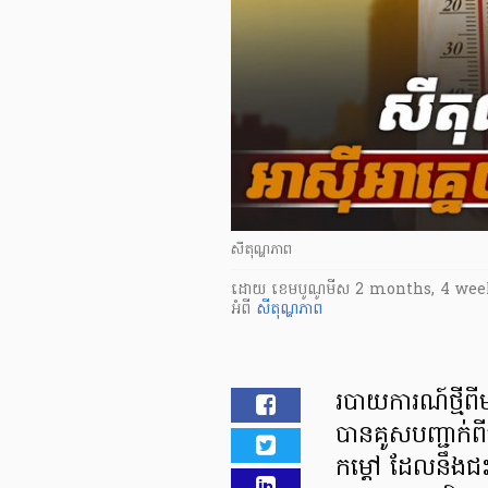
សីតុណ្ហភាព
ដោយ
​ ខេមបូណូមីស
2 months, 4 wee
អំពី
សីតុណ្ហភាព
របាយការណ៍ថ្មី
បានគូសបញ្ជាក់ព
កម្ដៅ ដែលនឹងជ