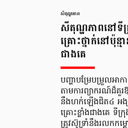
សីតុណ្ហភាព
សីតុណ្ហភាពនៅទីក្
គ្រោះថ្នាក់នៅប៉ុន
ជាងគេ
បញ្ហាបម្រែបម្រួលអាកាសធ
តាមការព្យាករណ៍ដ៏គួរឱ
នឹងហក់ឡើងជិត៤ អង្ស
គ្រោះខ្លាំងជាងគេ ទី
ត្រូវស៊ូទ្រាំនឹងរលកក