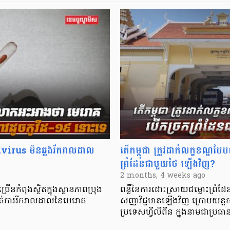
rus មិនឆ្លងរីករាលដាល
តើកម្ពុជា ត្រូវដាក់លក្ខខណ្ឌប
ព្រំដែនជាមួយថៃ ឡើងវិញ?
2 months, 4 weeks ago
ើនកំពុងស្ថិតក្នុងស្ថានភាពប្រុង
ពន្លឺនៃការដោះស្រាយជម្លោះព្រំដែន
ស្កាត់ការរីករាលដាលនៃមេរោគ
សញ្ញាវិជ្ជមានឡើងវិញ ក្រោមយន្
ប្រទេសហ្វីលីពីន ក្នុងនាមជាប្រធ