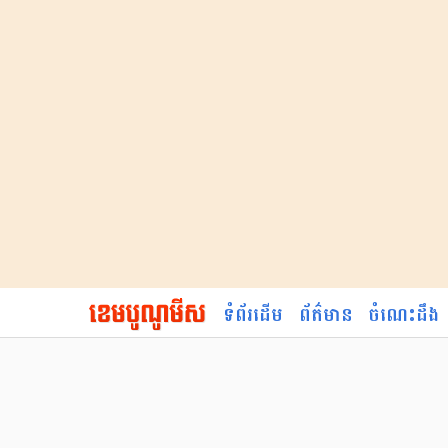
ទំព័រដើម
ព័ត៌មាន
ចំណេះដឹង