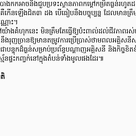
ុងបាងកកអាចនឹងជួបប្រទះស្ថានភាពកម្ដៅកម្រិតធ្ងន់រហូ
ោលគឺកើនឡើងជិត៣ ដង បើធៀបនឹងបច្ចុប្បន្ន ដែលមានត្រឹ
ុណ្ណោះ។
៉ាងគំហុកនេះ មិនត្រឹមតែធ្វើឱ្យប៉ះពាល់ដល់ជីវភាពរស់នៅ
តែវានឹងរុញច្រានឱ្យមានតម្រូវការប្រើប្រាស់ថាមពលអគ្គិសនីស
បន្ទុកដ៏ធ្ងន់សម្រាប់ប្រព័ន្ធបណ្ដាញអគ្គិសនី និងកិច្ចខិតខ
័នផ្ទះកញ្ចក់នៅក្នុងតំបន់ទាំងមូលផងដែរ៕
តិ