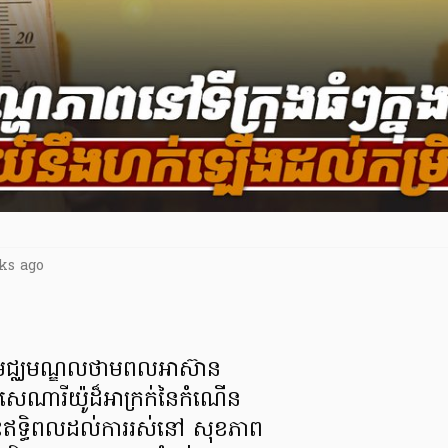
ks ago
ពីមជ្ឈមណ្ឌលថាមពលអាស៊ាន
ីសេណារីយ៉ូដ៏អាក្រក់នៃកំណើន
ះឥទ្ធិពលដល់ការរស់នៅ សុខភាព