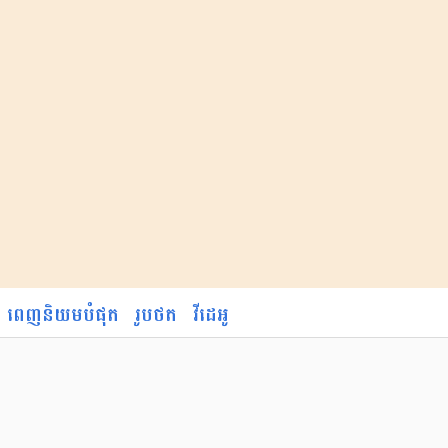
ពេញនិយមបំផុត
រូបថត
វីដេអូ