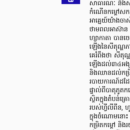
សាធារណៈ និងសន្
កំណើនកម្ដៅសកល
អាគ្នេយ៍យ៉ាងចា
ថាមពលអាស៊ាន ដ
ហ្សាកាតា បានចេញ
ឡើងនៃសីតុណ្ហភា
គេរំពឹងថា សីតុណ
ឡើងដល់៣៤អង្សា
និងឈានដល់កម្រ
របាយការណ៍ដដែលប
ផ្ទាល់ពីបាតុភូត
ស្ថិតក្នុងតំបន់គ
របស់ហ្វីលីពីន, 
ក្នុងចំណោមនោះ 
កម្រិតកម្ដៅ និង