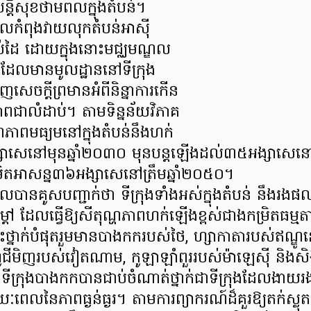
តិសុខថាមពលក្នុងតំបន់។
កំពុងវាយលុកតំបន់អាស៊ី
ស់ដៃ ដោយក្នុងនោះមជ្ឈមណ្ឌល
ែលមានមូលដ្ឋាននៅទីក្រុង
សេចក្តីព្រមានអំពីនិន្នាការកើន
ពជាលំដាប់។ តាមទិន្នន័យវិភាគ
្ហភាពមធ្យមនៅក្នុងតំបន់នឹងហក់
សេនៅមុនឆ្នាំ២០៣០ មុនបន្តឡើងដល់៣៥អង្សាសេនៅម
ិតអាសន្ន៣៦អង្សាសេនៅត្រឹមឆ្នាំ២០៥០។
ានគូសបញ្ជាក់ថា ទីក្រុងទាំងអស់ក្នុងតំបន់ នឹងរ
កម្ដៅ ដែលធ្វើឱ្យសីតុណ្ហភាពហក់ឡើងខ្ពស់ជាងកម្រិតធម្ម
្រោះថ្នាក់បំផុតរួមមានបាងកករបស់ថៃ, ហ្សាកាតារបស់ឥណ្ឌូន
ហូជីមិញរបស់វៀតណាម, កូឡាឡាំពួររបស់ម៉ាឡេស៊ី និងសិង្
ទីក្រុងបាងកកបានជាប់ចំណាត់ថ្នាក់ជាទីក្រុងដែលងាយរង
រយៈពេលនៃភាពធ្ងន់ធ្ងរ។ តាមការព្យាករណ៍ដ៏គួរឱ្យតក់ស្លុត