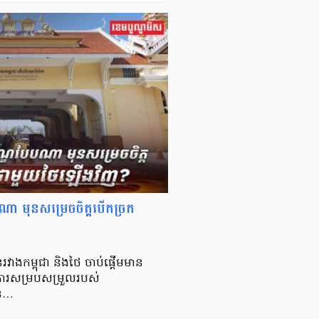
ែបណា មុនសម្រេចចិត្តបើកច្រក
រវាងកម្ពុជា និងថៃ ចាប់ផ្តើមមាន
តការសម្របសម្រួលរបស់
ាន…