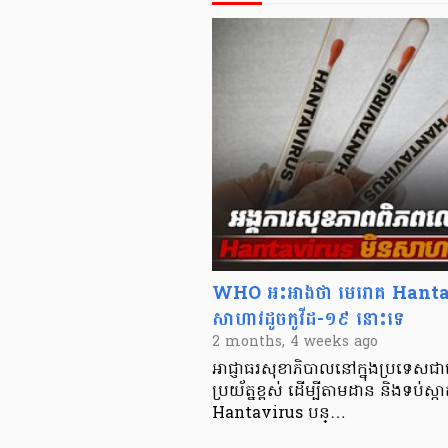
WHO អះអាងថា មេរោគ Hantavi
សាហាវដូចកូវីដ-១៩ នោះទេ
2 months, 4 weeks ago
អាជ្ញាធរសុខាភិបាលនៅក្នុងប្រទេសជាច្រ
ប្រយ័ត្នខ្ពស់ ដើម្បីតាមដាន និងទប់
Hantavirus បន្…