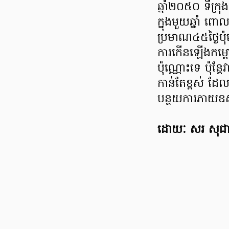
ឆ្នាំ២០៥០ ទីក្រ
ក្នុងមួយឆ្នាំ ព
ប្រមាណ៤៥ថ្ងៃប៉
ការកើនឡើងកម្ដៅយ
ប៉ុណ្ណោះទេ ប៉ុន្
កាន់តែខ្ពស់ ដែលជា
បន្ថយការភាយឧស្ម
ដោយៈ សរ សុជា