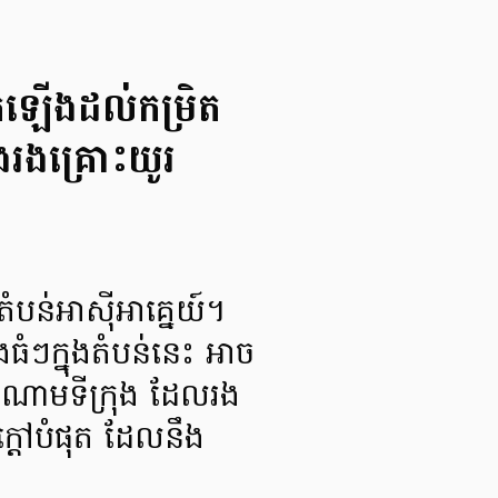
ហក់ឡើងដល់កម្រិត
ឹងរងគ្រោះយូរ
់តំបន់អាស៊ីអាគ្នេយ៍។
ងធំៗក្នុងតំបន់នេះ អាច
ចំណោមទីក្រុង ដែលរង
ក្ដៅបំផុត ដែលនឹង