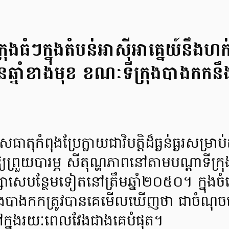
រុងធំៗក្នុងតំបន់អាស៊ីអាគ្នេយ៍នឹង
្មានឆ្នាំខាងមុខ ខណៈទីក្រុងបាងកកន
ាតុកំពុងប្រែក្លាយជាវិបត្តិដ៏ធ្ងន់ធ្ងរសម្រាប
្យព្រួយបារម្ភ សីតុណ្ហភាពនៅតាមបណ្តាទីក្រុ
ាសេបន្ថែមទៀតនៅត្រឹមឆ្នាំ២០៥០។ ក្នុង
ក្រុងបាងកកត្រូវបានគេមើលឃើញថា ជាចំណុច
ម្ដៅក្នុងរយៈពេលវែងជាងគេបំផុត។