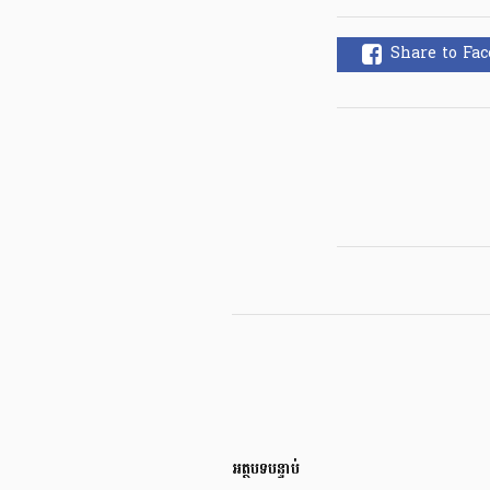
Share to Fa
អត្ថបទបន្ទាប់