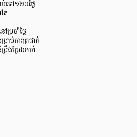
តដល់ទៅ១២០ថ្ងៃ
មតែ
ប្រចាំថ្ងៃ
ម្រាប់ការត្រជាក់
ំប្រឹងប្រែងកាត់