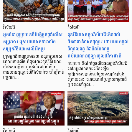
វិស័យរ៉ែ
វិស័យរ៉ែ
អ្នកជំនាញព្រមានពីវិបត្តិផ្គត់ផ្គង់លើស
ទុនវិនិយោគក្នុងវិស័យរ៉ែកើនដល់
តម្រូវការ​ ក្រោយលោកខាងលិច
ជិត៣ពាន់លានដុល្លារ ដោយអាចផ្តល់
សម្រុកវិនិយោគលើរ៉ែកម្រ
ចំណូលពន្ធ និងមិនមែនពន្ធ
រាប់រយលានដុល្លារចូលថវិកាជាតិ
ក្រុមអ្នកជំនាញព្រមានថា បណ្តាប្រទេស
លោកខាងលិច កំពុងបោះទុន​វិនិយោគ
ការរុករក និងកែច្នៃផលិតផលក្នុងវិស័យរ៉ែ
យ៉ាងសម្បើម​រហូតដល់ទៅរាប់សិប
នៅកម្ពុជាមានការកើនឡើង
ពាន់លានដុល្លារលើរ៉ែសំខាន់ៗ ដើម្បីកាត់
គួរឱ្យកតសម្គាល់នៅមួយទស្សវត្សរ៍ចុង
បន្ថយក…
ក្រោយនេះ ដោយបានប្រែក្លាយកម្ពុជាពី
ប្រទេសនាំចូល…
វិស័យរ៉ែ
វិស័យរ៉ែ