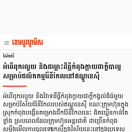
វិស័យរ៉ែ
អំពើពុករលួយ និងជម្លោះដីធ្លីកំពុងក្លាយជាក្តីបារម្ភ
សម្រាប់ផលិតកម្មរ៉ែនីកែលនៅឥណ្ឌូនេស៊ី
អំពើពុករលួយ និងវិវាទដីធ្លីកំពុងក្លាយជាក្តីកង្វល់ដ៏ធំមួយ
សម្រាប់វិស័យរ៉ែនីកែលរបស់ឥណ្ឌូនេស៊ី ខណៈក្រុមហ៊ុនក្នុង
ស្រុកកំពុងបង្កើនគម្រោងជីករ៉ែនីកែលនេះ ដ៏គឃ្លើនកាន់តែ
ខ្លាំង ស្របពេលដែលក្រុមហ៊ុនអន្តរជាតិ ជាច្រើនកំពុង
សម្លឹងមើលការចូលទៅរកស៊ីក្នុងវិស័យនេះនៅក្នុងប្រទេស