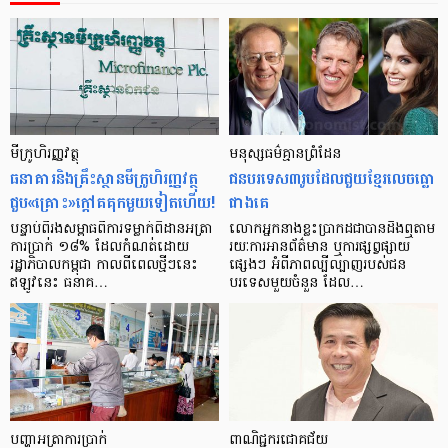
មីក្រូ​ហិរញ្ញវត្ថុ
មនុស្ស​ធម៌​គ្មាន​ព្រំដែន
ធនាគារ​និង​គ្រឹះស្ថាន​មីក្រូ​ហិរញ្ញវត្ថុ​
ជន​បរទេស​៣​រូប​ដែល​ជួយ​ខ្មែរ​លេច​ធ្លោ​
ជួប«គ្រោះ»ក្តៅ​គគុក​មួយ​ទៀត​ហើយ!
ជាង​គេ
បន្ទាប់​ពី​រង​សម្ពាធ​​ពី​ការ​ទម្លាក់​ពិដាន​អត្រា​
លោកអ្នក​នាង​ខ្លះ​ប្រាកដ​ជា​បាន​​ដឹង​ឮ​តាម​
ការ​ប្រាក់ ១៨​% ដែល​កំណត់​ដោយ​
រយៈ​ការ​អាន​ព័ត៌មាន ឬ​ការ​ផ្សព្វផ្សាយ​
រដ្ឋាភិបាល​កម្ពុជា កាល​ពី​ពេល​ថ្មីៗ​នេះ
ផ្សេងៗ អំពី​ភាព​ល្បីល្បាញ​របស់​ជន​
ឥឡូវ​នេះ ធនាគ…
បរទេស​មួយ​ចំនួន ដែល…
បញ្ហា​អត្រា​ការប្រាក់
ពាណិជ្ជករជោគជ័យ