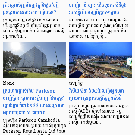
គ្រឹះស្ថាន​មីក្រូ​ហិរញ្ញវត្ថុ​នឹង​ជួប​វិបត្តិ​
ឧកញ៉ា លី ហួរ៖ ដើមទុនរកស៊ីដំបូង
ធ្ងន់ធ្ងរ​ឈាន​ទៅ​រក​ការ​ក្ស័យធន?
របស់ខ្ញុំកើតចេញពីជ្រូក១ក្បាល
ក្រុម​អ្នក​ជំនាញ​នៅ​ក្នុង​វិស័យ​ធនាគារ
និយាយ​ពី​ឈ្មោះ លី ហួរ មាន​ប្រជាជន​
ហិរញ្ញវត្ថុ​និង​ប្រតិបត្តិករ​ហិរញ្ញ​វត្ថុ បាន​​
ភាគ​ច្រើន ប្រាកដ​ជា​ស្គាល់​ច្បាស់​ណាស់
លើក​ឡើង​ប្រហាក់​ប្រហែល​គ្នា​ថា ការ​ធ្វើ​
តាមរយៈ លីហួរ ដូរ​លុយ ប្តូរ​បា្រក់ និង​
អន្តរាគមន៍​ព…
លក់​មាស នៅ​ផ្សារ​អូរ​ឫ…
None
សេដ្ឋកិច្ច​
ក្រុមហ៊ុនផ្សារទំនើប Parkson
វិស័យ​សំខាន់ៗ​៤​ដែល​ធ្វើ​ឲ្យ​កម្ពុជា​
ចាញ់ក្ដីនៅតុលាការភ្នំពេញ និងតម្រូវ
ក្លាយ​ជា​កូន​ខ្លា​សេដ្ឋកិច្ច​ក្នុង​តំបន់
ឲ្យបង់ប្រាក់ជាង១៤៤ លានដុល្លារទៅ
ប្រទេស​កម្ពុជា​ត្រូវ​បាន​ធនាគារ​អភិវឌ្ឍន៍​
ឲ្យក្រុមហ៊ុនម្ចាស់ គម្រោង
អាស៊ី (ADB) ឲ្យ​រហ័ស​នាមថា «ខ្លា​
សេដ្ឋកិច្ច​ថ្មី​នៃ​អាស៊ី» ដោយសារ​ប្រទេស​
ក្រុមហ៊ុន Parkson Cambodia
អាស៊ី​អាគ្នេយ៍​មួយ​ន…
ស្ថិតនៅក្រោមការគ្រប់គ្រងរបស់ក្រុមហ៊ុន
Parkson Retail Asia Ltd ដែល