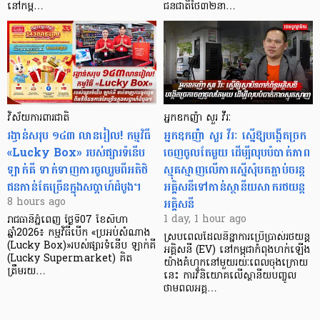
នៅកម្ព…
ជនជាតិថៃ៣២នា…
វិស័យការពារជាតិ
អ្នកឧកញ៉ា សួរ វីរៈ
រង្វាន់សរុប ១៤៣ លានរៀល! កម្មវិធី
អ្នកឧកញ៉ា សួរ វីរៈ ស្នើឱ្យបង្កើតច្រក
«Lucky Box» របស់ផ្សារទំនើប
ចេញចូលតែមួយ ដើម្បីលុបបំបាត់ភាព
ឡាក់គី ទាក់ទាញការចូលរួមពីអតិថិ
ស្មុគស្មាញលើការស្នើសុំបតភ្ជាប់ចរន្ត
ជនកាន់តែច្រើនក្នុងសប្តាហ៍ដំបូង។
អគ្គិសនីទៅកាន់ស្ថានីយសាករថយន្ត
អគ្គិសនី
8 hours ago
1 day, 1 hour ago
រាជធានីភ្នំពេញ ថ្ងៃទី07 ខែសីហា
ឆ្នាំ2026៖ កម្មវិធីបើក «ប្រអប់សំណាង
ស្របពេលដែលនិន្នាការប្រើប្រាស់រថយន្ត
(Lucky Box)»របស់ផ្សារទំនើប ឡាក់គី
អគ្គិសនី (EV) នៅកម្ពុជាកំពុងហក់ឡើង
(Lucky Supermarket) គិត
យ៉ាងគំហុកនៅមួយរយៈពេលចុងក្រោយ
ត្រឹមរយ…
នេះ ការវិនិយោគលើស្ថានីយបញ្ចូល
ថាមពលអគ្គ…