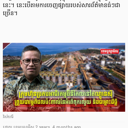
នេះ។ នេះបើតាមការចេញផ្សាយរបស់សារព័ត៌មានធំៗជា
ច្រើន។
វិស័យរ៉ែ
ដោយ
​ ខេមបូណូមីស
2 years, 4 months ago