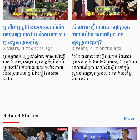
អ្នកជំនាញក្នុងវិស័យទេសចរណ៍រំពឹង
តើធនាគារវៀតណាម កំពុងច្របូក
ពិធីបុណ្យចូលឆ្នាំខ្មែរ នឹងក្លាយជាការ
ច្របល់រឿងអ្វី ទើបធ្វើឱ្យនាយក
ផ្លាស់ប្ដូរចរន្តសេដ្ឋកិច្ច
រដ្ឋមន្រ្តីកោះប្រជុំ?
2 years, 4 months ago
2 years, 4 months ago
ក្រុមអ្នកជំនាញក្នុងវិស័យទេសចរណ៍ជឿ
វិស័យធនាគារនៅវៀតណាម ដែលជា
ជាក់ថា ការផ្លាស់ប្ដូរចរន្តសេដ្ឋកិច្ចពីតំបន់
ប្រទេសភូមិផងរបងជាមួយកម្ពុជា ត្រូវបាន
មួយទៅតំបន់មួយតាមរយៈការចំណាយ
គេវាយតម្លៃថា អាចកំពុងស្ថិតនៅក្នុង
របស់ប្រជាពលរដ្ឋ និងភ្ញៀវទេសចរ
ស្ថានភាពច្របូកច្របល់។ ការវាយតម្លៃ
នៅក្…
បែបនេះធ្…
Related Stories
More