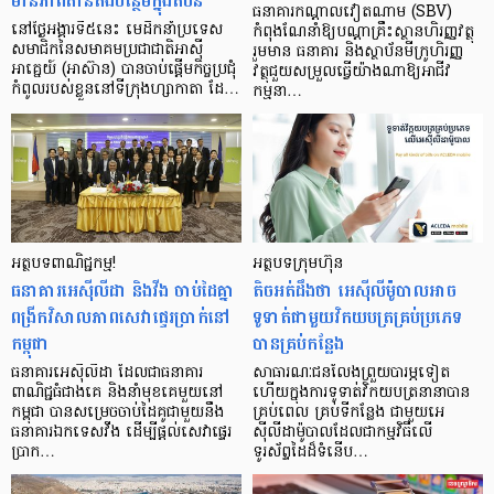
មានភាពតានតឹងបន្ថែមក្នុងតំបន់
ធនាគារកណ្តាលវៀតណាម (SBV)
នៅថ្ងៃអង្គារទី៥នេះ មេដឹកនាំប្រទេស
កំពុងណែនាំឱ្យបណ្ដាគ្រឹះស្ថានហិរញ្ញវត្ថុ
សមាជិកនៃសមាគមប្រជាជាតិអាស៊ី
រួមមាន ធនាគារ និងស្ថាប័នមីក្រូហិរញ្ញ
អាគ្នេយ៍ (អាស៊ាន) បានចាប់ផ្តើមកិច្ចប្រជុំ
វត្ថុជួយសម្រួលធ្វើយ៉ាងណាឱ្យអាជីវ
កំពូលរបស់ខ្លួននៅទីក្រុងហ្សាកាតា ដែ…
កម្មនា…
អត្ថបទពាណិជ្ជកម្ម!
អត្ថបទក្រុមហ៊ុន
ធនាគារអេស៊ីលីដា និងវីង ចាប់ដៃគ្នា
តិចអត់ដឹងថា អេស៊ីលីម៉ូបាលអាច
ពង្រីកវិសាលភាពសេវាផ្ទេរប្រាក់នៅ
ទូទាត់ជាមួយវិកយបត្រគ្រប់ប្រភេទ
កម្ពុជា
បានគ្រប់កន្លែង
ធនាគារអេស៊ីលីដា ដែលជាធនាគារ
សាធារណៈជនលែងព្រួយបារម្ភទៀត
ពាណិជ្ជធំជាងគេ និងនាំមុខគេមួយនៅ
ហើយក្នុងការទូទាត់វិកយបត្រនានាបាន
កម្ពុជា បានសម្រេចចាប់ដៃគូជាមួយនឹង
គ្រប់ពេល គ្រប់ទីកន្លែង ជាមួយអេ
ធនាគារឯកទេសវីង ដើម្បីផ្ដល់សេវាផ្ទេរ
ស៊ីលីដាម៉ូបាលដែលជាកម្មវិធីលើ
ប្រាក…
ទូរស័ព្ទដៃដ៏ទំនើប…