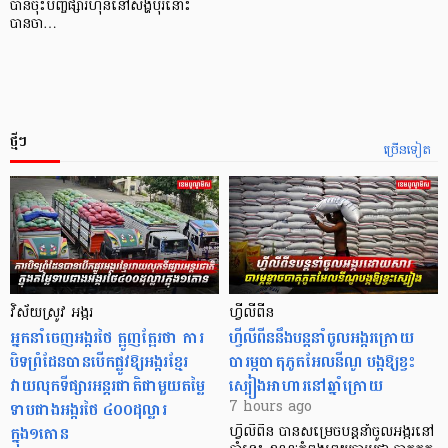
បានចុះបញ្ចីផ្សារហ៊ុននៅសិង្ហបុរីនោះ
បានចា…
ថ្មីៗ
ច្រើនទៀត
វិស័យស្រូវ អង្ករ
ហ្វីលីពីន
អ្នកនាំចេញអង្ករថៃ ត្អូញត្អែរថា ការ
ហ្វីលីពីននឹងបន្តនាំចូលអង្ករក្រោយ
បិទព្រំដែនបានបើកផ្លូវឱ្យអង្ករខ្មែរ
បារម្ភបាតុភូតអែលនីណូ បង្កឱ្យខ្វះ
វាយលុកទីផ្សារអន្តរជាតិជាមួយតម្លៃ
ស្បៀងអាហារនៅឆ្នាំក្រោយ
ទាបជាងអង្ករថៃ ៤០០ដុល្លារ
7 hours ago
ក្នុង១តោន
ហ្វីលីពីន បាន​សម្រេចបន្តនាំចូលអង្ករនៅ