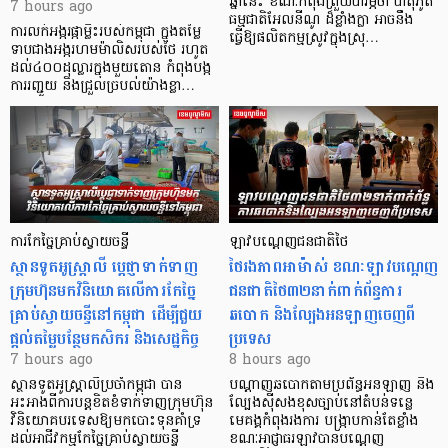
ឆ្នាំនេះ ខណៈកំពុងព្រួយបារម្ភថា បាតុភូត
7 hours ago
ធម្មជាតិអែលនីណូ ដ៏ខ្លាំងក្លា​ អាចនឹង
ការលក់អង្ករផ្កាម្លិះរបស់កម្ពុជា ក្នុងតម្លៃ
ធ្វើឱ្យផលិតកម្មស្រូវក្នុងស្រុ…
ទាបជាងអង្ករហមម៉ាលិសរបស់ថៃ រហូត
ដល់៤០០ដុល្លារក្នុងមួយតោន កំពុងបង្ក
ការរញ្ជួយ និងជ្រួលច្របល់យ៉ាងខ្លា…
ការកែច្នៃគ្រាប់ស្វាយចន្ទី
ឡាវបណ្តេញជនជាតិថៃ
ស្ថានទូតអូស្ត្រាលី ប្តេជ្ញាទាក់ទាញ
ថៃរងភាពអាម៉ាស់ ខណៈឡាវបណ្តេញ
ក្រុមហ៊ុនមក​វិនិយោគលើការកែច្នៃ
ជនជាតិថៃ៣២នាក់ពាក់ព័ន្ធការ
គ្រាប់ស្វាយចន្ទីនៅកម្ពុជា ដើម្បីជួយ
ឆបោក និងល្បែងអនឡាញចេញពី
ផ្តល់តម្លៃបន្ថែមកសិករ និងសេដ្ឋកិច្ច
ប្រទេស
7 hours ago
8 hours ago
ស្ថានទូតអូស្ត្រាលីប្រចាំកម្ពុជា បាន
បណ្តាញឆបោកតាមប្រព័ន្ធអនឡាញ និង
អះអាងពីការបន្តខិតខំទាក់ទាញក្រុមហ៊ុន
ល្បែងស៊ីសងខុសច្បាប់នៅតំបន់ទន្លេ
វិនិយោគបរទេសឱ្យមកបោះទុនគាំទ្រ
មេគង្គកំពុងរងការ បង្ក្រាប​កាន់តែខ្លាំង
ដល់អាជីវកម្មកែច្នៃគ្រាប់ស្វាយចន្ទី
ខណៈអាជ្ញាធរឡាវបានបណ្តេញ