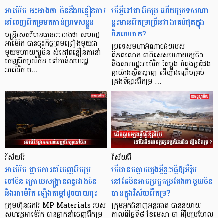
អាម៉េរិក អះអាងថា ចិននឹងពន្លឿនការ
តើអ្វីទៅជារ៉ែកម្រ ហើយប្រទេសណា
នាំចេញរ៉ែកម្រមកកាន់ប្រទេសខ្លួន
ខ្លះមានរ៉ែកម្រច្រើនជាងគេបំផុតក្នុង
ពិភពលោក?
មន្ត្រីសេតវិមានបានអះអាងថា សហរដ្ឋ
អាម៉េរិក បានចុះកិច្ចព្រមព្រៀងមួយជា
ប្រទេសមហាអំណាចធំៗរបស់
មួយមហាយក្សចិន សំដៅពន្លឿនការនាំ
ពិភពលោក ជាពិសេសមហាយក្សចិន
ចេញរ៉ែកម្រពីចិន ទៅកាន់សហរដ្ឋ
និងសហរដ្ឋអាម៉េរិក តែម្តង កំពុងប្រជែង
អាម៉េរិក ច…
គ្នាយ៉ាងស្វិតស្វាញ ដើម្បីដណ្ដើមគ្រប់
គ្រងទីផ្សាររ៉ែកម្រ …
វិស័យរ៉ែ
វិស័យរ៉ែ
អាម៉េរិក ផ្អាកការនាំចេញរ៉ែកម្រ
តើមានកត្តាចម្បងអ្វីខ្លះធ្វើឱ្យអឺរ៉ុប
ទៅចិន ក្រោយសង្គ្រានពន្ធរវាងចិន
នៅតែមិនអាចប្រកួតប្រជែងជាមួយចិន
និងអាម៉េរិក ឡើងកម្តៅដូចបាយពុះ
បានក្នុងវិស័យរ៉ែកម្រ?
ក្រុមហ៊ុនជីករ៉ែ MP Materials របស់
ក្រុមអ្នកជំនាញអន្តរជាតិ បាននិយាយ
សហរដ្ឋអាម៉េរិក បានផ្អាកនាំចេញរ៉ែកម្រ
កាលពីថ្ងៃទី៨ ខែមេសា ថា អឺរ៉ុបប្រហែល