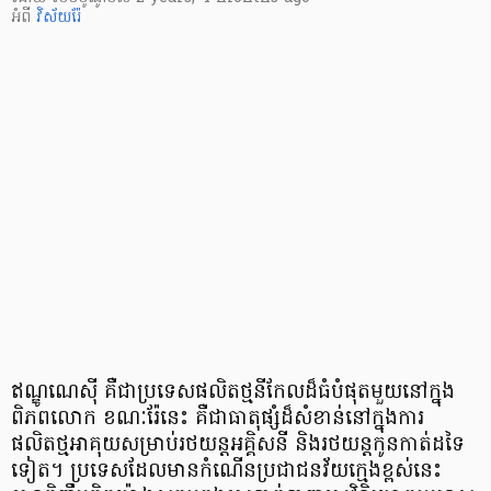
អំពី
វិស័យរ៉ែ
ឥណ្ឌូណេស៊ី គឺជាប្រទេសផលិតថ្មនីកែលដ៏ធំបំផុតមួយនៅក្នុង
ពិភពលោក ខណៈរ៉ែនេះ គឺជាធាតុផ្សំដ៏សំខាន់នៅក្នុងការ
ផលិតថ្មអាគុយសម្រាប់រថយន្តអគ្គិសនី និងរថយន្តកូនកាត់ដទៃ
ទៀត។ ប្រទេសដែលមានកំណើនប្រជាជនវ័យក្មេងខ្ពស់នេះ