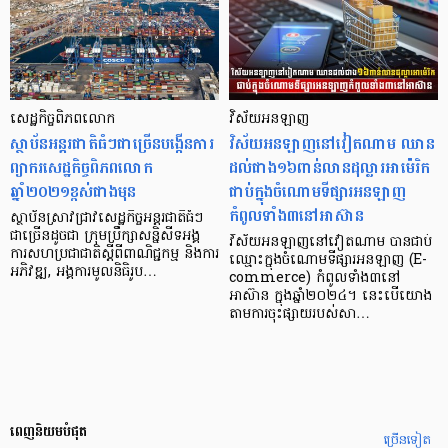
សេដ្ឋកិច្ចពិភពលោក
វិស័យអនឡាញ
ស្ថាប័នអន្តរជាតិធំៗជាច្រើនបង្កើនការ
វិស័យអនឡាញនៅវៀតណាម ឈាន
ព្យាករសេដ្ឋកិច្ចពិភពលោក
ដល់ជាង១៦ពាន់លានដុល្លារអាម៉េរិក
ឆ្នាំ២០២១ខ្ពស់ជាងមុន
ជាប់ក្នុងចំណោមទីផ្សារអនឡាញ
កំពូលទាំង៣នៅអាស៊ាន
ស្ថាប័នស្រាវជ្រាវសេដ្ឋកិច្ចអន្តរជាតិធំៗ
ជាច្រើនដូចជា ក្រុមប្រឹក្សាសន្និសីទអង្គ
វិស័យអនឡាញនៅវៀតណាម បានជាប់
ការសហប្រជាជាតិស្តីពីពាណិជ្ជកម្ម និងការ
ឈ្មោះក្នុងចំណោមទីផ្សារអនឡាញ (E-
អភិវឌ្ឍ, អង្គការមូលនិធិរូប…
commerce) កំពូលទាំង៣នៅ
អាស៊ាន ក្នុងឆ្នាំ២០២៤។ នេះបើយោង
តាមការចុះផ្សាយរបស់សា…
ពេញនិយមបំផុត
ច្រើនទៀត