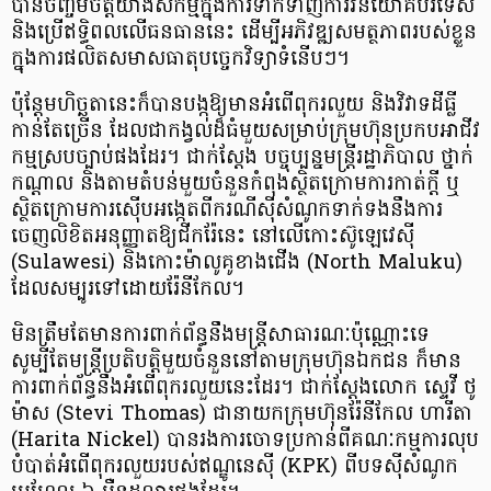
បានចិញ្ចឹមចិត្តយ៉ាងសកម្មក្នុងការទាក់ទាញការវិនិយោគ​បរទេស
និងប្រើឥទ្ធិពលលើធនធាននេះ ដើម្បីអភិវឌ្ឍសមត្ថភាពរបស់ខ្លួន
ក្នុងការផលិតសមាសធាតុបច្ចេកវិទ្យាទំនើបៗ។
ប៉ុន្តែមហិច្ឆតានេះក៏បានបង្កឱ្យមានអំពើពុករលួយ និងវិវាទដីធ្លី
កាន់តែច្រើន ដែលជាកង្វល់ដ៏ធំមួយសម្រាប់ក្រុមហ៊ុនប្រកបអាជីវ
កម្មស្របច្បាប់ផងដែរ។ ជាក់ស្ដែង បច្ចុប្បន្នមន្ត្រីរដ្ឋាភិបាល ថ្នាក់
កណ្តាល និងតាមតំបន់មួយចំនួនកំពុងស្ថិតក្រោមការកាត់ក្តី ឬ
ស្ថិតក្រោមការស៊ើបអង្កេតពីករណីស៊ីសំណូកទាក់ទងនឹងការ
ចេញលិខិតអនុញ្ញាតឱ្យជីករ៉ែនេះ នៅលើកោះស៊ូឡេវេស៊ី
(Sulawesi) និងកោះម៉ាលូគូខាងជើង (North Maluku)
ដែលសម្បូរទៅដោយរ៉ែនីកែល។
មិនត្រឹមតែមានការពាក់ព័ន្ធនឹងមន្ត្រីសាធារណៈប៉ុណ្ណោះទេ
សូម្បីតែមន្ត្រីប្រតិបត្តិមួយចំនួននៅតាមក្រុមហ៊ុនឯកជន ក៏មាន
ការពាក់ព័ន្ធនឹងអំពើពុករលួយនេះដែរ។ ជាក់ស្ដែងលោក ស្ទេវី ថូ
ម៉ាស (Stevi Thomas) ជានាយកក្រុមហ៊ុនរ៉ែនីកែល ហារីតា
(Harita Nickel) បានរងការចោទប្រកាន់ពីគណៈកម្មការលុប
បំបាត់អំពើពុករលួយរបស់ឥណ្ឌូនេស៊ី (KPK) ពីបទស៊ីសំណូក