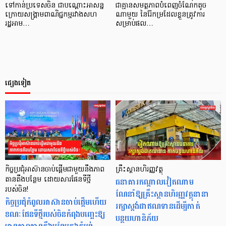
ទៅកាន់ប្រទេសចិន ជាបណ្តោះអាសន្ន
ជាគ្មានសមត្ថភាពបំពេញចំណែកតូច
ក្រោយសង្គ្រាមពាណិជ្ជកម្មរវាងសហ
ណាមួយ នៃរ៉ែកម្រដែលខ្លួនត្រូវការ
រដ្ឋអាម…
សម្រាប់ផល…
ផ្សេងទៀត
កិច្ចប្រជុំអាស៊ានចាប់ផ្តើមជាមួយនឹងភាព
គ្រឹះស្ថានហិរញ្ញវត្ថុ
តានតឹងបន្ថែម ដោយសារផែនទីថ្មី
ធនាគារកណ្ដាលវៀតណាម
របស់ចិន!
ណែនាំឱ្យគ្រឹះស្ថានហិរញ្ញវត្ថុនានា
កិច្ចប្រជុំកំពូលអាស៊ានចាប់ផ្តើមហើយ
រក្សាស្ដង់ដាឥណទានដើម្បីកាត់
ខណៈផែនទីថ្មីរបស់ចិនកំពុងបញ្ឆេះឱ្យ
បន្ថយហានិភ័យ