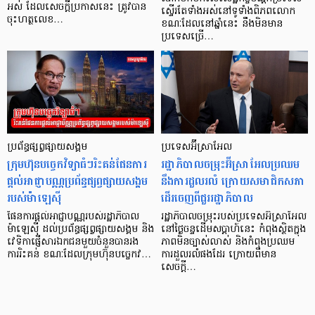
អស់ ដែលសេចក្តីប្រកាសនេះ ត្រូវបាន
ស្ទើរតែទាំងអស់នៅទូទាំងពិភពលោក
ចុះហត្ថលេខ…
ខណៈដែលនៅឆ្នាំនេះ នឹងមិនមាន
ប្រទេសច្រើ…
ប្រព័ន្ធផ្សព្វផ្សាយសង្គម
ប្រទេសអ៊ីស្រាអែល
ក្រុមហ៊ុនបច្ចេកវិទ្យាធំៗរិះគន់ផែនការ
រដ្ឋាភិបាលចម្រុះអ៊ីស្រាអែលប្រឈម
ផ្តល់អាជ្ញាបណ្ណប្រព័ន្ធផ្សព្វផ្សាយសង្គម
នឹងការដួលរលំ ក្រោយសមាជិកសភា
របស់ម៉ាឡេស៊ី
ដើរចេញពីជួររដ្ឋាភិបាល
ផែនការផ្ដល់អាជ្ញាបណ្ណរបស់រដ្ឋាភិបាល
រដ្ឋាភិបាលចម្រុះរបស់ប្រទេសអ៊ីស្រាអែល
ម៉ាឡេស៊ី ដល់ប្រព័ន្ធផ្សព្វផ្សាយសង្គម និង
នៅថ្ងៃចន្ទដើមសប្តាហ៍នេះ កំពុងស្ថិតក្នុង
វេទិកាផ្ញើសារឯកជនមួយចំនួនបានរង
ភាពមិនច្បាស់លាស់ និងកំពុងប្រឈម
ការរិះគន់ ខណៈដែលក្រុមហ៊ុនបច្ចេកវ…
ការដួលរលំផងដែរ ក្រោយពីមាន
សេចក្តី…