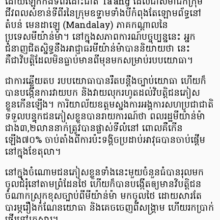
ដោយឡែកកងទ័ពរំដោះជាតិ Ta'ang ដែលជាសមាជិកក្រុម
ជីវពលសំខាន់ទីពីរនៃក្រុមឧទ្ទាមទាំងបីកំពុងតែឡោមព័ទ្ធនៅ
តំបន់ មេនដាឡេ (Mandalay) ភាគកណ្តាលនៃ
ប្រទេសមីយ៉ាន់ម៉ា។ នៅក្នុងសភាពការណ៍បច្ចុប្បន្ននេះ អ្នក
ជំនាញជិតស្និទ្ធនឹងអាជ្ញាធរមីយ៉ាន់ម៉ាបាននិយាយថា នេះ
គឺជាវិបត្តិដែលមិនធ្លាប់មានពីមុនមកសម្រាប់របបយោធា។
ជាការឆ្លើយតប របបយោធាបានរឹតបន្តឹងច្បាប់យោធា ហើយក៏
បានបង្កើនការវាយបក និងវាយលុករហូតដល់វិបត្តិជនភៀស
ខ្លួនកើនឡើង។ ការិយាល័យឧត្តមស្នងការអង្គការសហប្រជាជាតិ
ទទួលបន្ទុកជនភៀសខ្លួនបានរាយការណ៍ថា ពលរដ្ឋមីយ៉ាន់ម៉ា
ជាង៣,២លាននាក់ត្រូវបានផ្លាស់ទីលំនៅ ពោលគឺកើន
ឡើង៧០% ចាប់តាំងពីការប៉ះទង្គិចប្រដាប់អាវុធបានចាប់ផ្តើម
នៅក្នុងខែតុលា។
នៅក្នុងចំណោមជនភៀសខ្លួនទាំងនេះមួយចំនួនធំបានរុលមក
ចូលជំរុំនៅតាមព្រំដែនថៃ ហើយក៏បានបង្កើតឲ្យមានវិបត្តិជន
ចំណាកស្រុកខុសច្បាប់ពីមីយ៉ាន់ម៉ា មកចូលថៃ ដោយសារតែ
បារម្ភរឿងកំណែនយោធា និងគេចចេញពីសង្រ្គាម ហើយរកប្រាក់