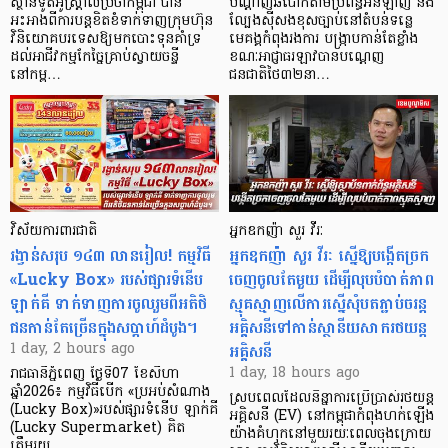
ស្ថានទូតអូស្ត្រាលីប្រចាំកម្ពុជា បាន
បណ្តាញឆបោកតាមប្រព័ន្ធអនឡាញ និង
អះអាងពីការបន្តខិតខំទាក់ទាញក្រុមហ៊ុន
ល្បែងស៊ីសងខុសច្បាប់នៅតំបន់ទន្លេ
វិនិយោគបរទេសឱ្យមកបោះទុនគាំទ្រ
មេគង្គកំពុងរងការ បង្ក្រាប​កាន់តែខ្លាំង
ដល់អាជីវកម្មកែច្នៃគ្រាប់ស្វាយចន្ទី
ខណៈអាជ្ញាធរឡាវបានបណ្តេញ
នៅកម្ព…
ជនជាតិថៃ៣២នា…
វិស័យការពារជាតិ
អ្នកឧកញ៉ា សួរ វីរៈ
រង្វាន់សរុប ១៤៣ លានរៀល! កម្មវិធី
អ្នកឧកញ៉ា សួរ វីរៈ ស្នើឱ្យបង្កើតច្រក
«Lucky Box» របស់ផ្សារទំនើប
ចេញចូលតែមួយ ដើម្បីលុបបំបាត់ភាព
ឡាក់គី ទាក់ទាញការចូលរួមពីអតិថិ
ស្មុគស្មាញលើការស្នើសុំបតភ្ជាប់ចរន្ត
ជនកាន់តែច្រើនក្នុងសប្តាហ៍ដំបូង។
អគ្គិសនីទៅកាន់ស្ថានីយសាករថយន្ត
អគ្គិសនី
1 day, 2 hours ago
1 day, 18 hours ago
រាជធានីភ្នំពេញ ថ្ងៃទី07 ខែសីហា
ឆ្នាំ2026៖ កម្មវិធីបើក «ប្រអប់សំណាង
ស្របពេលដែលនិន្នាការប្រើប្រាស់រថយន្ត
(Lucky Box)»របស់ផ្សារទំនើប ឡាក់គី
អគ្គិសនី (EV) នៅកម្ពុជាកំពុងហក់ឡើង
(Lucky Supermarket) គិត
យ៉ាងគំហុកនៅមួយរយៈពេលចុងក្រោយ
ត្រឹមរយ…