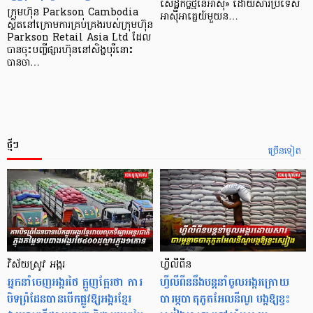
សេដ្ឋកិច្ច​ថ្មី​នៃ​អាស៊ី» ដោយសារ​ប្រទេស​
ក្រុមហ៊ុន Parkson Cambodia
អាស៊ី​អាគ្នេយ៍​មួយ​ន…
ស្ថិតនៅក្រោមការគ្រប់គ្រងរបស់ក្រុមហ៊ុន
Parkson Retail Asia Ltd ដែល
បានចុះបញ្ចីផ្សារហ៊ុននៅសិង្ហបុរីនោះ
បានចា…
ថ្មីៗ
ច្រើនទៀត
វិស័យស្រូវ អង្ករ
ហ្វីលីពីន
អ្នកនាំចេញអង្ករថៃ ត្អូញត្អែរថា ការ
ហ្វីលីពីននឹងបន្តនាំចូលអង្ករក្រោយ
បិទព្រំដែនបានបើកផ្លូវឱ្យអង្ករខ្មែរ
បារម្ភបាតុភូតអែលនីណូ បង្កឱ្យខ្វះ