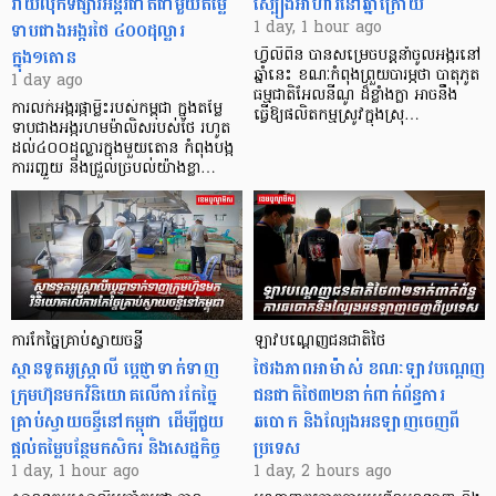
វាយលុកទីផ្សារអន្តរជាតិជាមួយតម្លៃ
ស្បៀងអាហារនៅឆ្នាំក្រោយ
ទាបជាងអង្ករថៃ ៤០០ដុល្លារ
1 day, 1 hour ago
ក្នុង១តោន
ហ្វីលីពីន បាន​សម្រេចបន្តនាំចូលអង្ករនៅ
ឆ្នាំនេះ ខណៈកំពុងព្រួយបារម្ភថា បាតុភូត
1 day ago
ធម្មជាតិអែលនីណូ ដ៏ខ្លាំងក្លា​ អាចនឹង
ការលក់អង្ករផ្កាម្លិះរបស់កម្ពុជា ក្នុងតម្លៃ
ធ្វើឱ្យផលិតកម្មស្រូវក្នុងស្រុ…
ទាបជាងអង្ករហមម៉ាលិសរបស់ថៃ រហូត
ដល់៤០០ដុល្លារក្នុងមួយតោន កំពុងបង្ក
ការរញ្ជួយ និងជ្រួលច្របល់យ៉ាងខ្លា…
ការកែច្នៃគ្រាប់ស្វាយចន្ទី
ឡាវបណ្តេញជនជាតិថៃ
ស្ថានទូតអូស្ត្រាលី ប្តេជ្ញាទាក់ទាញ
ថៃរងភាពអាម៉ាស់ ខណៈឡាវបណ្តេញ
ក្រុមហ៊ុនមក​វិនិយោគលើការកែច្នៃ
ជនជាតិថៃ៣២នាក់ពាក់ព័ន្ធការ
គ្រាប់ស្វាយចន្ទីនៅកម្ពុជា ដើម្បីជួយ
ឆបោក និងល្បែងអនឡាញចេញពី
ផ្តល់តម្លៃបន្ថែមកសិករ និងសេដ្ឋកិច្ច
ប្រទេស
1 day, 1 hour ago
1 day, 2 hours ago