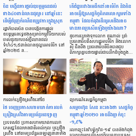
ចិន បង្កើនការផ្ដល់ឧបត្ថម្ភធនដល់
តើជំនួបរវាងមេដឹកនាំអាម៉េរិក និងចិន
ជាង៤០ពាន់លានដុល្លារ នៅឆ្នាំនេះ
អាចធ្វើឱ្យសេដ្ឋកិច្ចពិភពលោករួមទាំង
ដើម្បីជំរុញកំណើនតម្រូវការក្នុងស្រុក
កម្ពុជា ដែលកំពុងដើរអូសជើងអាច
មានភាពប្រសើរឡើងឬយ៉ាងណា?
រដ្ឋាភិបាលចិន បានបង្កើនការផ្ដល់
ឧបត្ថម្ភធនទ្វេដងសម្រាប់កម្មវិធីយករបស់
ដូចការគ្រោងទុកលោក ដូណាល់ ត្រាំ
ចាស់ដូរយករបស់ថ្មីឈានដល់
ប្រធានាធិបតីសហរដ្ឋអាម៉េរិក និងលោក
ទំហំ៤១,៥ពាន់លានដុល្លារអាម៉េរិក នៅ
ស៊ី ជីនពីង ប្រធានាធិបតីចិនបានជួប
ឆ្នាំ២០២៥ ន…
ពិភាក្សាគ្នាដោយផ្ទាល់ជាលើកដំបូងក្នុង…
ការលក់​គ្រឿងស្រវឹង​នៅថៃ
ព្យាករណ៍សេដ្ឋកិច្ច​កម្ពុជា
ថៃ ចេញប្រកាសហាមឃាត់ការលក់
សម្តេចហ៊ុន សែន អះអាងថា សេដ្ឋកិច្ច
គ្រឿងស្រវឹងតាមប្រព័ន្ធអនឡាញ
កម្ពុជាឆ្នាំ២០២០ អាចនឹងធ្លាក់ចុះ
-១,៩%
ប្រទេសថៃ ប្រកាសហាមឃាត់ការលក់
ភេសជ្ជៈដែលមានជាតិអាល់កុល ឬគ្រឿង
រលកព្យុះនៃវិបត្តិកូវីដ-១៩ បាននិងកំពុង
ស្រវឹង នៅតាមប្រព័ន្ធអនឡាញនានាទាំង
បោកបក់មកលើសេដ្ឋកិច្ចបណ្ដាប្រទេស