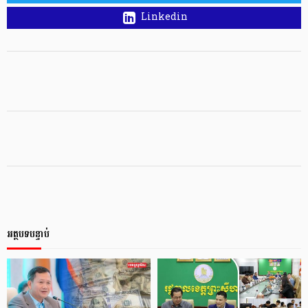
Linkedin
អត្ថបទបន្ទាប់