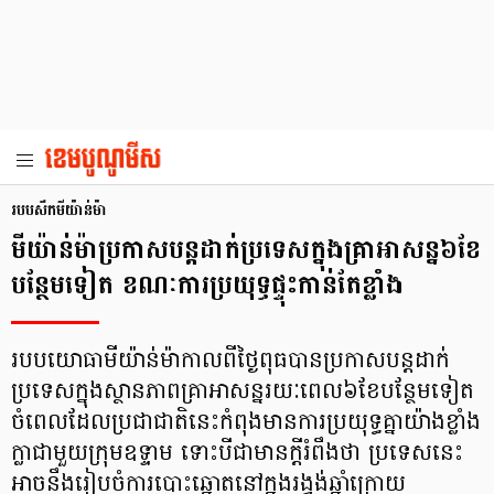
របបសឹកមីយ៉ាន់ម៉ា
មីយ៉ាន់ម៉ាប្រកាសបន្តដាក់ប្រទេសក្នុងគ្រាអាសន្ន៦ខែ
បន្ថែមទៀត ខណៈការប្រយុទ្ធផ្ទុះកាន់តែខ្លាំង
របបយោធាមីយ៉ាន់ម៉ាកាលពីថ្ងៃពុធបានប្រកាសបន្តដាក់
ប្រទេសក្នុងស្ថានភាពគ្រាអាសន្នរយៈពេល៦ខែបន្ថែមទៀត
ចំពេលដែលប្រជាជាតិនេះកំពុងមានការប្រយុទ្ធគ្នាយ៉ាងខ្លាំង
ក្លាជាមួយក្រុមឧទ្ទាម ទោះបីជាមានក្តីរំពឹងថា ប្រទេសនេះ
អាចនឹងរៀបចំការបោះឆ្នោតនៅក្នុងរង្វង់ឆ្នាំក្រោយ