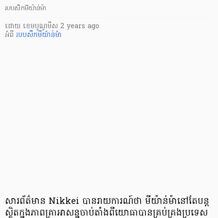
របបសឹកមីយ៉ាន់ម៉ា
ដោយ
​ ខេមបូណូមីស
2 years ago
អំពី
របបសឹកមីយ៉ាន់ម៉ា
សារព័ត៌មាន Nikkei បានរាយការណ៍ថា មីយ៉ាន់ម៉ានៅតែបន្ត
ស្ថិតក្នុងភាពគ្រាអាសន្នចាប់តាំងពីយោធាបានគ្រប់គ្រងប្រទេស