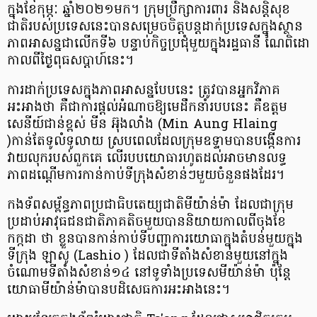
ក្នុងខែកុម្ភៈ ឆ្នាំ២០២១មក។ ក្រុមប្រឹក្សាការពារ និងសន្តិសុខ
ជាតិរបស់ប្រទេសនេះបានសម្រេចចិត្តបន្តដាក់ប្រទេសក្នុងស្ថាន
ភាពអាសន្នជាលើកទី៦ បន្ទាប់កិច្ចប្រជុំមួយក្នុងរដ្ឋធានី ណៃពិដោ
កាលពីថ្ងៃពុធសប្តាហ៍នេះ។
ការដាក់ប្រទេសក្នុងភាពអាសន្នបែបនេះ ត្រូវបានអ្នកវិភាគ
អះអាងថា គឺជាការផ្តល់អំណាចឱ្យមេដឹកនាំរបបនេះ គឺឧត្តម
សេនីយ៍ជាន់ខ្ពស់ មីន អ៊ុងលាំង (Min Aung Hlaing
)កាន់តែទូលំទូលាយ ស្របពេលដែលក្រុមឧទ្ទាមបានបង្កើនការ
វាយលុករបស់ពួកគេ លើរបបយោធារហូតដល់អាចមានលទ្ធ
ភាពដណ្តើមការកាន់កាប់ទីក្រុងសំខាន់ៗមួយចំនួនផងដែរ។
កងទ័ពសម្ព័ន្ធភាពប្រជាធិបតេយ្យជាតិមីយ៉ាន់ម៉ា ដែលជាក្រុម
ប្រដាប់អាវុធជនជាតិភាគតិចមួយបាននិយាយកាលពីចុងខែ
កក្កដា ថា ខ្លួនបានកាន់កាប់ទីបញ្ជាការយោធាក្នុងតំបន់មួយក្នុង
ទីក្រុង ឡាសូ (Lashio ) ដែលជាទីតាំងសំខាន់មួយនៅក្នុង
ចំណោមទីតាំងសំខាន់១៤ នៅទូទាំងប្រទេសមីយ៉ាន់ម៉ា ប៉ុន្តែ
យោធាមីយ៉ាន់ម៉ាបានបដិសេធការអះអាងនេះ។