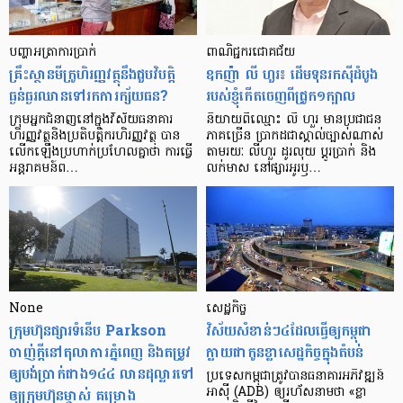
បញ្ហា​អត្រា​ការប្រាក់
ពាណិជ្ជករជោគជ័យ
គ្រឹះស្ថាន​មីក្រូ​ហិរញ្ញវត្ថុ​នឹង​ជួប​វិបត្តិ​
ឧកញ៉ា លី ហួរ៖ ដើមទុនរកស៊ីដំបូង
ធ្ងន់ធ្ងរ​ឈាន​ទៅ​រក​ការ​ក្ស័យធន?
របស់ខ្ញុំកើតចេញពីជ្រូក១ក្បាល
ក្រុម​អ្នក​ជំនាញ​នៅ​ក្នុង​វិស័យ​ធនាគារ
និយាយ​ពី​ឈ្មោះ លី ហួរ មាន​ប្រជាជន​
ហិរញ្ញវត្ថុ​និង​ប្រតិបត្តិករ​ហិរញ្ញ​វត្ថុ បាន​​
ភាគ​ច្រើន ប្រាកដ​ជា​ស្គាល់​ច្បាស់​ណាស់
លើក​ឡើង​ប្រហាក់​ប្រហែល​គ្នា​ថា ការ​ធ្វើ​
តាមរយៈ លីហួរ ដូរ​លុយ ប្តូរ​បា្រក់ និង​
អន្តរាគមន៍​ព…
លក់​មាស នៅ​ផ្សារ​អូរ​ឫ…
None
សេដ្ឋកិច្ច​
ក្រុមហ៊ុនផ្សារទំនើប Parkson
វិស័យ​សំខាន់ៗ​៤​ដែល​ធ្វើ​ឲ្យ​កម្ពុជា​
ចាញ់ក្ដីនៅតុលាការភ្នំពេញ និងតម្រូវ
ក្លាយ​ជា​កូន​ខ្លា​សេដ្ឋកិច្ច​ក្នុង​តំបន់
ឲ្យបង់ប្រាក់ជាង១៤៤ លានដុល្លារទៅ
ប្រទេស​កម្ពុជា​ត្រូវ​បាន​ធនាគារ​អភិវឌ្ឍន៍​
ឲ្យក្រុមហ៊ុនម្ចាស់ គម្រោង
អាស៊ី (ADB) ឲ្យ​រហ័ស​នាមថា «ខ្លា​