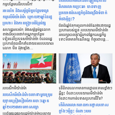
តើរបបសឹកមីយ៉ាន់ម៉ាឆ្លៀតឱកាស
កម្មបន្ថែមលើរបបសឹក!
ពិភពលោកប្រេះឆា បានទាញ
អាមេរិក និងសម្ព័ន្ធមិត្តបន្ថែមទណ្ឌ
ប្រយោជន៍សេដ្ឋកិច្ចនិងពង្រឹងទំនាក់
កម្មលើមីយ៉ាន់ម៉ា ក្រោយ២ឆ្នាំនៃរដ្ឋ
ទំនងអ្វីខ្លះ?
ប្រហារ និងការបង្ក្រាបដ៏ព្រៃផ្សៃ
ជិតពីរឆ្នាំនៃការចូលកាន់តំណែងដោយរដ្ឋ
សហរដ្ឋអាមេរិក និងសម្ព័ន្ធមិត្តលោក
ប្រហាររបស់ខ្លួន របបយោធាមីយ៉ាន់ម៉ា
ខាងលិចបានដាក់ទណ្ឌកម្មបន្ថែម
អាចរក្សាបាននូវស្ថិរភាពផ្នែកសេដ្ឋកិច្ច
ទៀតលើប្រទេសមីយ៉ាន់ម៉ា ចំពេលរដ្ឋ
ទោះមិនមានកំណើនល្អ ក៏ដូចជាបន្ត…
ប្រហារដែលដឹកនាំដោយមេរបបយោធា
លោក មីន អ៊ុងឡាំង…
របបសឹកមីយ៉ាន់ម៉ា
តើពិភពលោកមានការថ្កោលទោសខ្លាំងៗ
របបសឹកមីយ៉ាន់ម៉ាចរចាជាមួយក្រុម
អ្វីខ្លះ ចំពោះរបបយោធាមីយ៉ាន់ម៉ា
ចំពោះការកាត់ទោសប្រហារជីវិត?
ឧទ្ទាមត្រៀមរៀបចំការបោះឆ្នោត
តើពិភពលោកមានការថ្កោលទោស
ឆ្នាំ២០២៣តាមការសន្យា
ខ្លាំងៗអ្វីខ្លះ ចំពោះរបប
ប្រព័ន្ធផ្សព្វផ្សាយរដ្ឋមីយ៉ាន់ម៉ាបានរាយ