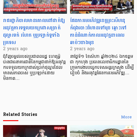
រាជរដ្ឋាភិបាលមានគោលដៅដាក់ឱ្យ
ផែនការមេអភិវឌ្ឍខេត្តព្រះសីហនុ
អនុវត្តការទទួលយកក្រដាសប្រាក់
កំពុងបោះជំហានទៅមុខ ឆ្ពោះទៅ
ដុល្លារទក់ រហែក ឬប្រឡាក់ទូទាំង
កាន់ដំណាក់កាលអនុវត្តនាពេល
ប្រទេស
ឆាប់ៗខាងមុខ
2 years ago
2 years ago
ជុំវិញចម្ងល់របស់ប្រជាពលរដ្ឋ ហេតុអ្វី
នាថ្ងៃទី១ ខែសីហា ឆ្នាំ២០២៤ ឯកឧត្តម
បានជាធនាគារជាតិនៃកម្ពុជាដាក់ឱ្យអនុវត្ត
ជា កុកហុង ប្រធានលេខាធិការដ្ឋាននៃ
ការទទួលយកក្រដាស់ប្រាក់ដុល្លារដែល
ក្រុមការងារបចេ្ចកទេសអន្តរក្រសួង ដើម្បី
មានសភាពចាស់ ឬប្រឡាក់ដោយ
រៀបចំ និងអនុវត្តផែនការមេអភិវឌ្ឍ…
មិនកាត…
Related Stories
More