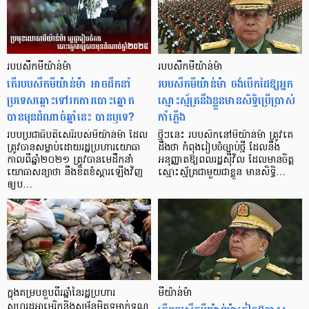
របបសឹកមីយ៉ាន់ម៉ា
របបសឹកមីយ៉ាន់ម៉ា
តើរបបសឹកមីយ៉ាន់ម៉ា អាចដឹកនាំ
របបសឹកមីយ៉ាន់ម៉ា ចង់បើកដៃឱ្យអ្នក
ប្រទេសឆ្ពោះទៅរកការបោះឆ្នោត
ស្មោះស្ម័គ្រនឹងខ្លួនមានសិទ្ធិប្រើប្រាស់
បានមុនដំណាច់ឆ្នាំនេះ បានឫទេ?
កាំភ្លើង
របបប្រជាធិបតីសេរីរបស់មីយ៉ាន់ម៉ា ដែល
ថ្មីៗនេះ របបសឹកនៅមីយ៉ាន់ម៉ា ត្រូវគេ
ត្រូវបានសម្លាប់ដោយរដ្ឋប្រហារយោធា
ដឹងថា កំពុងរៀបចំច្បាប់ថ្មី ដែលនឹង
កាលពីឆ្នាំ២០២១ ត្រូវបានមេដឹកនាំ
អនុញ្ញាតឱ្យពលរដ្ឋស៊ីវិល ដែលមានចិត្ត
យោធាសន្យាថា នឹងខិតខំស្តារឡើងវិញ
ស្មោះស្ម័គ្រជាមួយជាខ្លួន មានសិទ្ធិ…
ឲ្យប…
ក្នុងគម្របខួបពីរឆ្នាំនៃរដ្ឋប្រហារ
មីយ៉ាន់ម៉ា
សហរដ្ឋអាមេរិកនិងសម្ព័ន្ធមិត្តទម្លាក់ទណ្ឌ