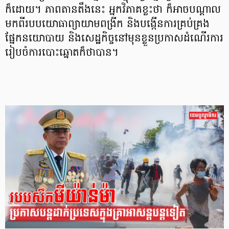
ក៏ដោយ។ ភាពតានតឹងនេះ អ្នកវិភាគខ្លះថា ក៏អាចបណ្តាល
មកពីរបបយោធាព្យាយាមពង្រីក និងបង្កើនការគ្រប់គ្រង
ផ្នែកនយោបាយ និងសេដ្ឋកិច្ចនៅមុនខ្លួនប្រកាសដំណើរការ
រៀបចំការបោះឆ្នោតក៏ថាបាន។