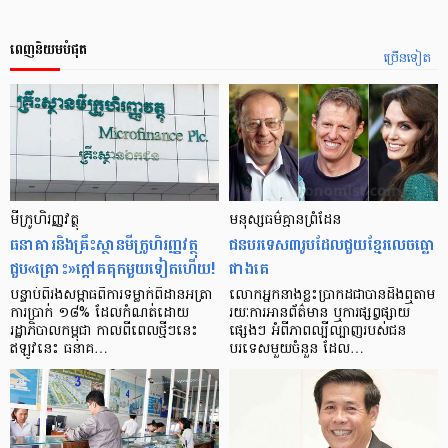
ពេញនិយមបំផុត
ច្រើនទៀត
មីក្រូ​ហិរញ្ញវត្ថុ
មនុស្ស​ធម៌​គ្មាន​ព្រំដែន
ធនាគារ​និង​គ្រឹះស្ថាន​មីក្រូ​ហិរញ្ញវត្ថុ​
ជន​បរទេស​៣​រូប​ដែល​ជួយ​ខ្មែរ​លេច​ធ្លោ​
ជួប«គ្រោះ»ក្តៅ​គគុក​មួយ​ទៀត​ហើយ!
ជាង​គេ
បន្ទាប់​ពី​រង​សម្ពាធ​​ពី​ការ​ទម្លាក់​ពិដាន​អត្រា​
លោកអ្នក​នាង​ខ្លះ​ប្រាកដ​ជា​បាន​​ដឹង​ឮ​តាម​
ការ​ប្រាក់ ១៨​% ដែល​កំណត់​ដោយ​
រយៈ​ការ​អាន​ព័ត៌មាន ឬ​ការ​ផ្សព្វផ្សាយ​
រដ្ឋាភិបាល​កម្ពុជា កាល​ពី​ពេល​ថ្មីៗ​នេះ
ផ្សេងៗ អំពី​ភាព​ល្បីល្បាញ​របស់​ជន​
ឥឡូវ​នេះ ធនាគ…
បរទេស​មួយ​ចំនួន ដែល…