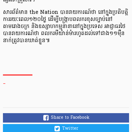
ផ្ញើរទៅគ្រួសារ។
សារព័ត៌មាន the Nation បានរាយការណ៍ថា នៅក្នុងប្រតិបត្តិ
ការរយៈពេល១២០ថ្ងៃ ដើម្បីបង្រ្កាបពលករខុសច្បាប់នៅ
តាមរោងចក្រ និងឧស្សាហកម្មនានានៅក្នុងប្រទេស អាជ្ញាធរថៃ
បានរាយការណ៍ថា ពលករមីយ៉ាន់ម៉ារហូតដល់ទៅជាង១១ម៉ឺន
នាក់ត្រូវបានឃាត់ខ្លួន៕
_
Share to Facebook
Twitter