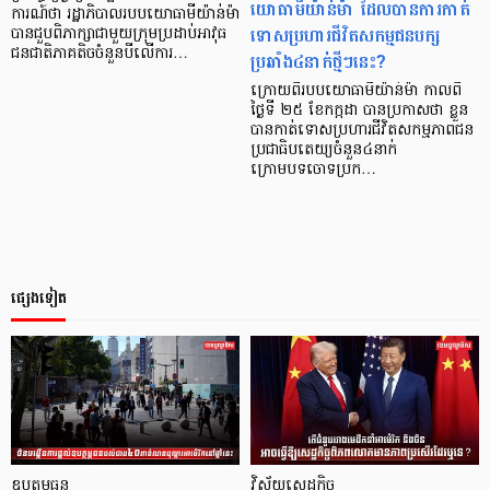
យោធាមីយ៉ាន់ម៉ា ដែលបានការកាត់
ការណ៍ថា រដ្ឋាភិបាលរបបយោធាមីយ៉ាន់ម៉ា
ទោសប្រហារជីវិតសកម្មជនបក្ស
បានជួបពិភាក្សាជាមួយក្រុមប្រដាប់អាវុធ
ជនជាតិភាគតិចចំនួនបីលើការ…
ប្រឆាំង៤នាក់ថ្មីៗនេះ?
ក្រោយពីរបបយោធាមីយ៉ាន់ម៉ា កាលពី
ថ្ងៃទី ២៥ ខែកក្កដា បានប្រកាសថា ខ្លួន
បានកាត់ទោសប្រហារជីវិតសកម្មភាពជន
ប្រជាធិបតេយ្យចំនួន៤នាក់
ក្រោមបទចោទប្រក…
ផ្សេងទៀត
ឧបត្ថម្ភធន
វិស័យសេដ្ឋកិច្ច