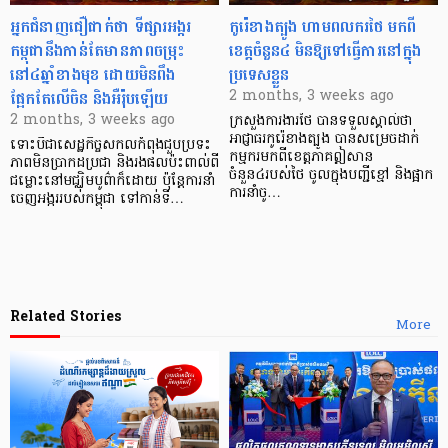
អ្នកជំនាញជឿជាក់ថា ទីផ្សារអង្ករ
កូរ៉េខាងត្បូង ហាមពលករថៃ មកពី
កម្ពុជានឹងកាន់តែមានភាពចម្រុះ
ខេត្តចំនួន៤ មិនឱ្យទៅធ្វើការនៅក្នុង
នៅ៤ឆ្នាំខាងមុខ ដោយមិនពឹង
ប្រទេសខ្លួន
ផ្អែកតែលើចិន និងអឺរ៉ុបឡើយ
2 months, 3 weeks ago
2 months, 3 weeks ago
ក្រសួងការងារថៃ បានទទួលស្គាល់ថា
អាជ្ញាធរកូរ៉េខាងត្បូង បានសម្រេចដាក់
​ទោះបីជាសេដ្ឋកិច្ចសកលកំពុងជួបប្រទះ
កម្មករមកពីខេត្តភាគឦសាន
ភាពមិនប្រាកដប្រជា និងរងផលប៉ះពាល់ពី
ចំនួន៤របស់ថៃ ចូលក្នុងបញ្ជីខ្មៅ និងផ្អាក
ជម្លោះនៅមជ្ឈិមបូព៌ាក៏ដោយ ប៉ុន្តែការនាំ
ការនាំចូ…
ចេញអង្កររបស់កម្ពុជា ទៅកាន់ទី…
Related Stories
More