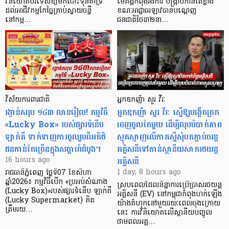
វិនិយោគបរទេសឱ្យមកបោះទុនគាំទ្រ
មេគង្គកំពុងរងការ បង្ក្រាប​កាន់តែខ្លាំង
ដល់អាជីវកម្មកែច្នៃគ្រាប់ស្វាយចន្ទី
ខណៈអាជ្ញាធរឡាវបានបណ្តេញ
នៅកម្ព…
ជនជាតិថៃ៣២នា…
វិស័យការពារជាតិ
អ្នកឧកញ៉ា សួរ វីរៈ
រង្វាន់សរុប ១៤៣ លានរៀល! កម្មវិធី
អ្នកឧកញ៉ា សួរ វីរៈ ស្នើឱ្យបង្កើតច្រក
«Lucky Box» របស់ផ្សារទំនើប
ចេញចូលតែមួយ ដើម្បីលុបបំបាត់ភាព
ឡាក់គី ទាក់ទាញការចូលរួមពីអតិថិ
ស្មុគស្មាញលើការស្នើសុំបតភ្ជាប់ចរន្ត
ជនកាន់តែច្រើនក្នុងសប្តាហ៍ដំបូង។
អគ្គិសនីទៅកាន់ស្ថានីយសាករថយន្ត
អគ្គិសនី
16 hours ago
1 day, 8 hours ago
រាជធានីភ្នំពេញ ថ្ងៃទី07 ខែសីហា
ឆ្នាំ2026៖ កម្មវិធីបើក «ប្រអប់សំណាង
ស្របពេលដែលនិន្នាការប្រើប្រាស់រថយន្ត
(Lucky Box)»របស់ផ្សារទំនើប ឡាក់គី
អគ្គិសនី (EV) នៅកម្ពុជាកំពុងហក់ឡើង
(Lucky Supermarket) គិត
យ៉ាងគំហុកនៅមួយរយៈពេលចុងក្រោយ
ត្រឹមរយ…
នេះ ការវិនិយោគលើស្ថានីយបញ្ចូល
ថាមពលអគ្គ…