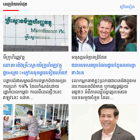
ពេញនិយមបំផុត
ច្រើនទៀត
មីក្រូ​ហិរញ្ញវត្ថុ
មនុស្ស​ធម៌​គ្មាន​ព្រំដែន
ធនាគារ​និង​គ្រឹះស្ថាន​មីក្រូ​ហិរញ្ញវត្ថុ​
ជន​បរទេស​៣​រូប​ដែល​ជួយ​ខ្មែរ​លេច​ធ្លោ​
ជួប«គ្រោះ»ក្តៅ​គគុក​មួយ​ទៀត​ហើយ!
ជាង​គេ
បន្ទាប់​ពី​រង​សម្ពាធ​​ពី​ការ​ទម្លាក់​ពិដាន​អត្រា​
លោកអ្នក​នាង​ខ្លះ​ប្រាកដ​ជា​បាន​​ដឹង​ឮ​តាម​
ការ​ប្រាក់ ១៨​% ដែល​កំណត់​ដោយ​
រយៈ​ការ​អាន​ព័ត៌មាន ឬ​ការ​ផ្សព្វផ្សាយ​
រដ្ឋាភិបាល​កម្ពុជា កាល​ពី​ពេល​ថ្មីៗ​នេះ
ផ្សេងៗ អំពី​ភាព​ល្បីល្បាញ​របស់​ជន​
ឥឡូវ​នេះ ធនាគ…
បរទេស​មួយ​ចំនួន ដែល…