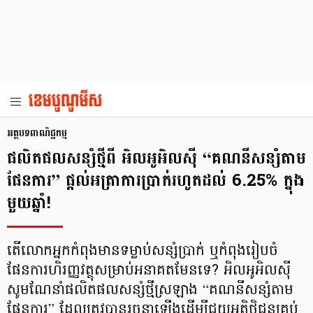
អត្ថបទពាណិជ្ជកម្ម
ផលិតផលសន្សំថ្មីពី អិលអូអិលស៊ី “គណនីសន្សំតាម
ផែនការ” ផ្តល់អត្រាការប្រាក់រហូតដល់ 6.25% ក្នុង
មួយឆ្នាំ!
តើលោកអ្នកកំពុងមានទម្លាប់សន្សំប្រាក់ ឬកំពុងរៀបចំ
ផែនការហិរញ្ញវត្ថុសម្រាប់អនាគតមែនទេ? អិលអូអិលស៊ី
សូមណែនាំផលិតផលសន្សំថ្មីស្រឡាង “គណនីសន្សំតាម
ផែនការ” ដែលត្រូវបានរចនាឡើងដើម្បីជួយអតិថិជនគ្រប់