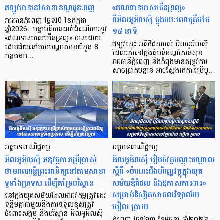
ឥឡូវមាននៅសាខាខណ្ឌដូនពេញ
«ឥណទានមាសកើនទ្រព្យ»
ពីអិលអូអិលស៊ី ក្នុងរយៈពេលត្រឹមតែ
រាជធានីភ្នំពេញ ថ្ងៃទី10 ខែកក្កដា
១៥ នាទី
ឆ្នាំ2026៖ បន្ទាប់ពីបានដាក់ដំណើរការនូវ
«ឥណទានមាសកើនទ្រព្យ» បានដោយ
ឥឡូវនេះ អតិថិជនរបស់ អិលអូអិលស៊ី
ជោគជ័យនៅតាមបណ្តាសាខាចំនួន 8
ដែលរស់នៅក្នុងតំបន់ខណ្ឌសែនសុខ
កន្លងមក…
រាជធានីភ្នំពេញ និងកំពុងមានតម្រូវការ
សាច់ប្រាក់បន្ទាន់ អាចស្វែងរកការប្រើប្…
អត្ថបទពាណិជ្ជកម្ម
អត្ថបទពាណិជ្ជកម្ម
អិលអូអិលស៊ី អនុវត្តការប្រើប្រាស់
អិលអូអិលស៊ី រៀបចំវគ្គបណ្តុះបណ្តាល
ថាមពលពន្លឺព្រះអាទិត្យនៅតាមសាខា
ស្តីពី «ចំណេះដឹងហិរញ្ញវត្ថុក្នុងយុគ
ទូទាំងប្រទេស ដើម្បីគាំទ្របរិស្ថាន
សម័យឌីជីថល និងឱកាសការងារ»
សម្រាប់និស្សិតសាកលវិទ្យាល័យ
នៅក្នុងយុគសម័យដែលអាជីវកម្មត្រូវដើរ
បៀល ប្រាយ
ទន្ទឹមគ្នាជាមួយនឹងការទទួលខុសត្រូវ
ចំពោះសង្គម និងបរិស្ថាន អិលអូអិលស៊ី
ភ្នំពេញ ថ្ងៃទី២៣ ខែមិថុនា ឆ្នាំ២០២៦ –