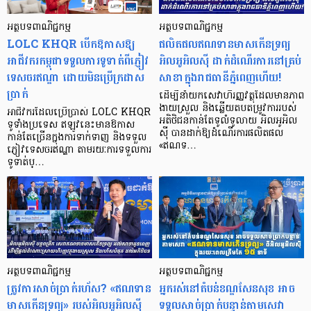
អត្ថបទពាណិជ្ជកម្ម
អត្ថបទពាណិជ្ជកម្ម
LOLC KHQR បើកឱកាសឱ្យ
ផលិតផលឥណទានមាសកើនទ្រព្យ
អាជីវករកម្ពុជាទទួលការទូទាត់ពីភ្ញៀវ
អិលអូអិលស៊ី ដាក់ដំណើរការនៅគ្រប់
ទេសចរឥណ្ឌា ដោយមិនប្រើក្រដាស
សាខាក្នុងរាជធានីភ្នំពេញហើយ!
ប្រាក់
ដើម្បីនាំយកសេវាហិរញ្ញវត្ថុដែលមានភាព
ងាយស្រួល និងឆ្លើយតបតម្រូវការរបស់
អាជីវករដែលប្រើប្រាស់ LOLC KHQR
អតិថិជនកាន់តែទូលំទូលាយ អិលអូអិល
ទូទាំងប្រទេស ឥឡូវនេះមានឱកាស
ស៊ី បានដាក់ឱ្យដំណើរការផលិតផល
កាន់តែច្រើនក្នុងការទាក់ទាញ និងទទួល
«ឥណទ…
ភ្ញៀវទេសចរឥណ្ឌា តាមរយៈការទទួលការ
ទូទាត់ប្…
អត្ថបទពាណិជ្ជកម្ម
អត្ថបទពាណិជ្ជកម្ម
ត្រូវការសាច់ប្រាក់រហ័ស? «ឥណទាន
អ្នករស់នៅតំបន់ខណ្ឌសែនសុខ អាច
មាសកើនទ្រព្យ» របស់អិលអូអិលស៊ី
ទទួលសាច់ប្រាក់បន្ទាន់តាមសេវា