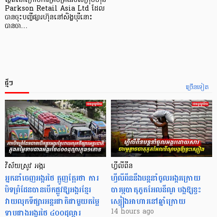
ស្ថិតនៅក្រោមការគ្រប់គ្រងរបស់ក្រុមហ៊ុន
Parkson Retail Asia Ltd ដែល
បានចុះបញ្ចីផ្សារហ៊ុននៅសិង្ហបុរីនោះ
បានចា…
ថ្មីៗ
ច្រើនទៀត
វិស័យស្រូវ អង្ករ
ហ្វីលីពីន
អ្នកនាំចេញអង្ករថៃ ត្អូញត្អែរថា ការ
ហ្វីលីពីននឹងបន្តនាំចូលអង្ករក្រោយ
បិទព្រំដែនបានបើកផ្លូវឱ្យអង្ករខ្មែរ
បារម្ភបាតុភូតអែលនីណូ បង្កឱ្យខ្វះ
វាយលុកទីផ្សារអន្តរជាតិជាមួយតម្លៃ
ស្បៀងអាហារនៅឆ្នាំក្រោយ
ទាបជាងអង្ករថៃ ៤០០ដុល្លារ
14 hours ago