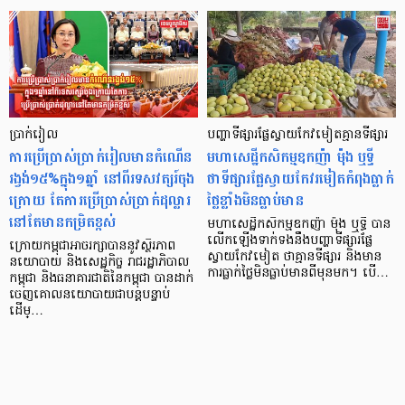
ប្រាក់រៀល
បញ្ហាទីផ្សារផ្លែស្វាយកែវមៀតគ្មានទីផ្សារ
ការប្រើប្រាស់ប្រាក់រៀលមានកំណើន
មហាសេដ្ឋីកសិកម្មឧកញ៉ា ម៉ុង ឬទ្ធី
រង្វង់១៥%ក្នុង១ឆ្នាំ នៅពីរទសវត្សរ៍ចុង
ថាទីផ្សារផ្លែស្វាយកែវរមៀតកំពុងធ្លាក់
ក្រោយ តែការប្រើប្រាស់ប្រាក់ដុល្លារ
ថ្លៃខ្លាំងមិនធ្លាប់មាន
នៅតែមានកម្រិតខ្ពស់
មហាសេដ្ឋីកសិកម្មឧកញ៉ា ម៉ុង ឬទ្ធី បាន
លើកឡើងទាក់ទងនឹងបញ្ហាទីផ្សារផ្លែ
ក្រោយកម្ពុជាអាចរក្សាបាននូវស្ថិរភាព
ស្វាយកែវមៀត ថាគ្មានទីផ្សារ និងមាន
នយោបាយ និងសេដ្ឋកិច្ច រាជរដ្ឋាភិបាល
ការធ្លាក់ថ្លៃមិនធ្លាប់មានពីមុនមក។ បើ…
កម្ពុជា និងធនាគារជាតិនៃកម្ពុជា បានដាក់
ចេញគោលនយោបាយជាបន្តបន្ទាប់
ដើម្…