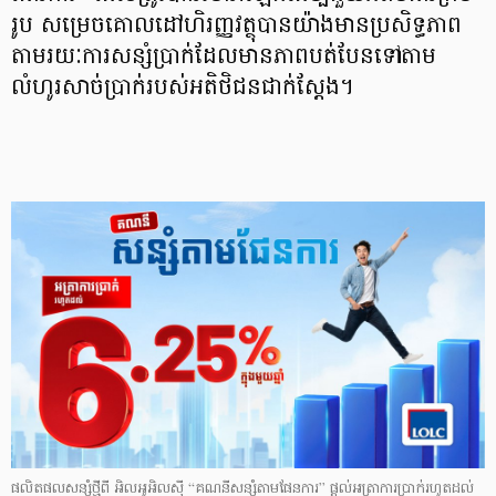
រូប សម្រេចគោលដៅហិរញ្ញវត្ថុបានយ៉ាងមានប្រសិទ្ធភាព
តាមរយៈការសន្សំប្រាក់ដែលមានភាពបត់បែនទៅតាម
លំហូរសាច់ប្រាក់របស់អតិថិជនជាក់ស្តែង។
ផលិតផលសន្សំថ្មីពី អិលអូអិលស៊ី “គណនីសន្សំតាមផែនការ” ផ្តល់អត្រាការប្រាក់រហូតដល់