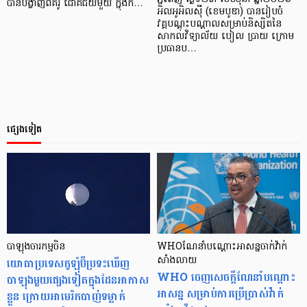
បានបង្ហាញពីគំរូ ជោគជ័យមួយ ក្នុងក…
អិលអូអិលស៊ី (ខេមបូឌា) បានរៀបចំ
វគ្គបណ្តុះបណ្តាលសម្រាប់និស្សិតនៃ
សាកលវិទ្យាល័យ បៀល ប្រាយ ក្រោម
ប្រធានប…
ផ្សេងទៀត
បាឡុងចារកម្មចិន
WHOណែនាំបណ្តោះអាសន្នចាក់វ៉ាក់
យោធាប្រទេសកូឡុំប៊ីប្រទះឃើញ
សាំងលាយ
WHO ចេញសេចក្តីណែនាំបណ្តោះ
បាឡុងមួយផ្សេងទៀតក្នុងដែនអាកាស
អាសន្ន សម្រាប់ការប្រើប្រាស់វ៉ាក់
ខ្លួន ក្រោយអាមេរិកបាញ់ទម្លាក់