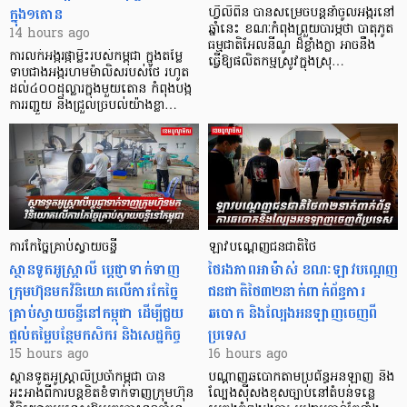
ក្នុង១តោន
ហ្វីលីពីន បាន​សម្រេចបន្តនាំចូលអង្ករនៅ
ឆ្នាំនេះ ខណៈកំពុងព្រួយបារម្ភថា បាតុភូត
14 hours ago
ធម្មជាតិអែលនីណូ ដ៏ខ្លាំងក្លា​ អាចនឹង
ការលក់អង្ករផ្កាម្លិះរបស់កម្ពុជា ក្នុងតម្លៃ
ធ្វើឱ្យផលិតកម្មស្រូវក្នុងស្រុ…
ទាបជាងអង្ករហមម៉ាលិសរបស់ថៃ រហូត
ដល់៤០០ដុល្លារក្នុងមួយតោន កំពុងបង្ក
ការរញ្ជួយ និងជ្រួលច្របល់យ៉ាងខ្លា…
ការកែច្នៃគ្រាប់ស្វាយចន្ទី
ឡាវបណ្តេញជនជាតិថៃ
ស្ថានទូតអូស្ត្រាលី ប្តេជ្ញាទាក់ទាញ
ថៃរងភាពអាម៉ាស់ ខណៈឡាវបណ្តេញ
ក្រុមហ៊ុនមក​វិនិយោគលើការកែច្នៃ
ជនជាតិថៃ៣២នាក់ពាក់ព័ន្ធការ
គ្រាប់ស្វាយចន្ទីនៅកម្ពុជា ដើម្បីជួយ
ឆបោក និងល្បែងអនឡាញចេញពី
ផ្តល់តម្លៃបន្ថែមកសិករ និងសេដ្ឋកិច្ច
ប្រទេស
15 hours ago
16 hours ago
ស្ថានទូតអូស្ត្រាលីប្រចាំកម្ពុជា បាន
បណ្តាញឆបោកតាមប្រព័ន្ធអនឡាញ និង
អះអាងពីការបន្តខិតខំទាក់ទាញក្រុមហ៊ុន
ល្បែងស៊ីសងខុសច្បាប់នៅតំបន់ទន្លេ