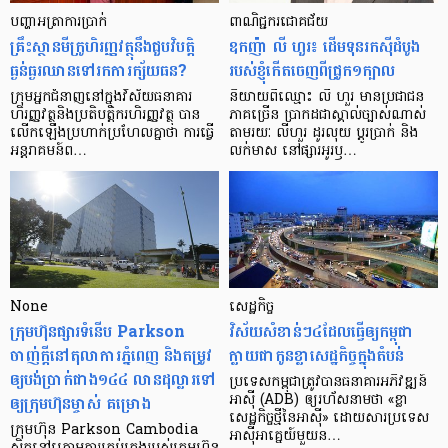
បញ្ហា​អត្រា​ការប្រាក់
ពាណិជ្ជករជោគជ័យ
គ្រឹះស្ថាន​មីក្រូ​ហិរញ្ញវត្ថុ​នឹង​ជួប​វិបត្តិ​
ឧកញ៉ា លី ហួរ៖ ដើមទុនរកស៊ីដំបូង
ធ្ងន់ធ្ងរ​ឈាន​ទៅ​រក​ការ​ក្ស័យធន?
របស់ខ្ញុំកើតចេញពីជ្រូក១ក្បាល
ក្រុម​អ្នក​ជំនាញ​នៅ​ក្នុង​វិស័យ​ធនាគារ
និយាយ​ពី​ឈ្មោះ លី ហួរ មាន​ប្រជាជន​
ហិរញ្ញវត្ថុ​និង​ប្រតិបត្តិករ​ហិរញ្ញ​វត្ថុ បាន​​
ភាគ​ច្រើន ប្រាកដ​ជា​ស្គាល់​ច្បាស់​ណាស់
លើក​ឡើង​ប្រហាក់​ប្រហែល​គ្នា​ថា ការ​ធ្វើ​
តាមរយៈ លីហួរ ដូរ​លុយ ប្តូរ​បា្រក់ និង​
អន្តរាគមន៍​ព…
លក់​មាស នៅ​ផ្សារ​អូរ​ឫ…
None
សេដ្ឋកិច្ច​
ក្រុមហ៊ុនផ្សារទំនើប Parkson
វិស័យ​សំខាន់ៗ​៤​ដែល​ធ្វើ​ឲ្យ​កម្ពុជា​
ចាញ់ក្ដីនៅតុលាការភ្នំពេញ និងតម្រូវ
ក្លាយ​ជា​កូន​ខ្លា​សេដ្ឋកិច្ច​ក្នុង​តំបន់
ឲ្យបង់ប្រាក់ជាង១៤៤ លានដុល្លារទៅ
ប្រទេស​កម្ពុជា​ត្រូវ​បាន​ធនាគារ​អភិវឌ្ឍន៍​
ឲ្យក្រុមហ៊ុនម្ចាស់ គម្រោង
អាស៊ី (ADB) ឲ្យ​រហ័ស​នាមថា «ខ្លា​
សេដ្ឋកិច្ច​ថ្មី​នៃ​អាស៊ី» ដោយសារ​ប្រទេស​
ក្រុមហ៊ុន Parkson Cambodia
អាស៊ី​អាគ្នេយ៍​មួយ​ន…