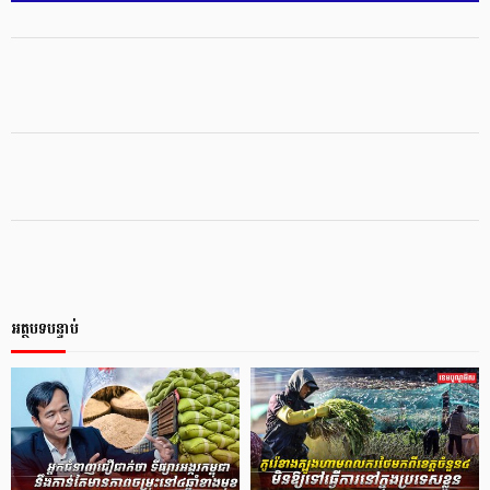
អត្ថបទបន្ទាប់