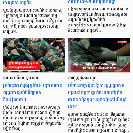
សាំងកូវីដ១៩លាយប្រភេទគ្នា
បាឡុងចារកម្មចិន
អង្គការសុខភាពពិភពលោក ទើបតែបាន
មួយថ្ងៃមុនយន្តហោះចម្បាំងអាមរិកបាញ់
ចេញសេចក្តីណែនាំបណ្តោះអាសន្នមួយ
ទម្លាក់បាឡុង ដែលចោទថាជាចារកម្ម
សម្រាប់ការប្រើប្រាស់វ៉ាក់
របស់ចិន យោធាកូឡុំប៊ីឯណោះវិញ បាន
សាំងកូវីដ១៩លាយលំប្រភេទផ្សេងគ្នា
បញ្ជាក់ឱ្យដឹងថា ខ្លួនបានប្រទះឃើញ
ចំពោះការចាក់ដូសទី…
បាឡុងម…
សហគមន៍ពាមក្រសោប
ការជួញដូរភាគហ៊ុន
គ្រំចំពុះទាកំពុងត្រូវប៉ាន់ ក្រោយមាន
តើមានកត្តាអ្វីនាំឱ្យការជួញដូរភាគ
តម្រូវការខ្ពស់ពីទីផ្សារថៃ
ហ៊ុននៅកម្ពុជាធ្លាក់ចុះមកនៅត្រឹម
និងវៀតណាម
ជាង១០ម៉ឺនដុល្លារក្នុង១ថ្ងៃនៅដើមឆ្នាំ
នេះ?
គ្រំចំពុះទា ដែលជាផលនេសាទសមុទ្រ
របស់សហគមន៍ពាមក្រសោប ស្ថិតក្នុង
ចូលមកដល់ឆ្នាំ២០២៤នេះ ទីផ្សារភាគ
ឃុំពាមក្រសោប ស្រុកមណ្ឌលសីមា ខេត្ត
ហ៊ុននៅកម្ពុជា ហាក់បង្ហាញទំនោរធ្លាក់ចុះ
កោះកុង កំពុងមានតម្រូវការទីផ្សារកើន
គួរឱ្យកត់សម្គាល់ បើធៀបនឹងការជួញដូរ
ឡើងទាំងក្…
កាលពីឆ្នាំ២០២៣ កន្លងទៅ។ ជាក់ស្ត…