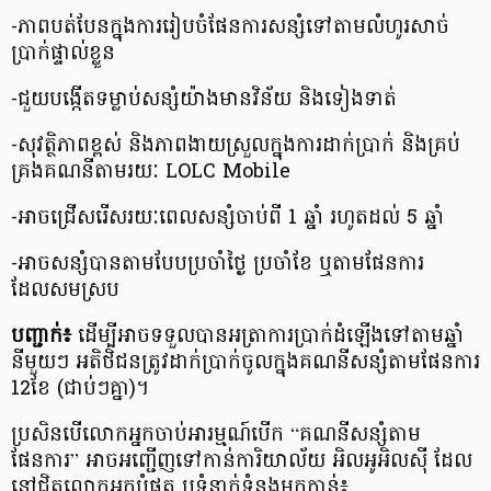
-ភាពបត់បែនក្នុងការរៀបចំផែនការសន្សំទៅតាមលំហូរសាច់
ប្រាក់ផ្ទាល់ខ្លួន
-ជួយបង្កើតទម្លាប់សន្សំយ៉ាងមានវិន័យ និងទៀងទាត់
-សុវត្ថិភាពខ្ពស់ និងភាពងាយស្រួលក្នុងការដាក់ប្រាក់ និងគ្រប់
គ្រងគណនីតាមរយៈ LOLC Mobile
-អាចជ្រើសរើសរយៈពេលសន្សំចាប់ពី 1 ឆ្នាំ រហូតដល់ 5 ឆ្នាំ
-អាចសន្សំបានតាមបែបប្រចាំថ្ងៃ ប្រចាំខែ ឬតាមផែនការ
ដែលសមស្រប
បញ្ជាក់៖
ដើម្បីអាចទទួលបានអត្រាការប្រាក់ដំឡើងទៅតាមឆ្នាំ
នីមួយៗ អតិថិជនត្រូវដាក់ប្រាក់ចូលក្នុងគណនីសន្សំតាមផែនការ
12ខែ (ជាប់ៗគ្នា)។
ប្រសិនបើលោកអ្នកចាប់អារម្មណ៍បើក “គណនីសន្សំតាម
ផែនការ” អាចអញ្ជើញទៅកាន់ការិយាល័យ អិលអូអិលស៊ី ដែល
នៅជិតលោកអ្នកបំផុត ឬទំនាក់ទំនងមកកាន់៖