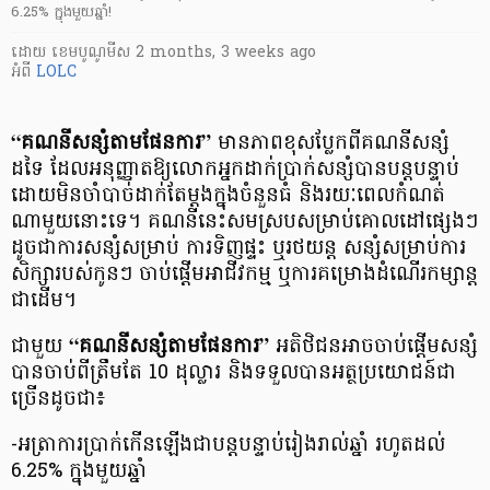
6.25% ក្នុងមួយឆ្នាំ!
ដោយ
​ ខេមបូណូមីស
2 months, 3 weeks ago
អំពី
LOLC
“គណនីសន្សំតាមផែនការ”
មានភាពខុសប្លែកពីគណនីសន្សំ
ដទៃ ដែលអនុញ្ញាតឱ្យលោកអ្នកដាក់ប្រាក់សន្សំបានបន្តបន្ទាប់
ដោយមិនចាំបាច់ដាក់តែម្តងក្នុងចំនួនធំ និងរយៈពេលកំណត់
ណាមួយនោះទេ។ គណនីនេះសមស្របសម្រាប់គោលដៅផ្សេងៗ
ដូចជាការសន្សំសម្រាប់ ការទិញផ្ទះ ឬរថយន្ត សន្សំសម្រាប់ការ
សិក្សារបស់កូនៗ ចាប់ផ្តើមអាជីវកម្ម ឬការគម្រោងដំណើរកម្សាន្ត
ជាដើម។
ជាមួយ
“គណនីសន្សំតាមផែនការ”
អតិថិជនអាចចាប់ផ្តើមសន្សំ
បានចាប់ពីត្រឹមតែ 10 ដុល្លារ និងទទួលបានអត្ថប្រយោជន៍ជា
ច្រើនដូចជា៖
-អត្រាការប្រាក់កើនឡើងជាបន្តបន្ទាប់រៀងរាល់ឆ្នាំ រហូតដល់
6.25% ក្នុងមួយឆ្នាំ