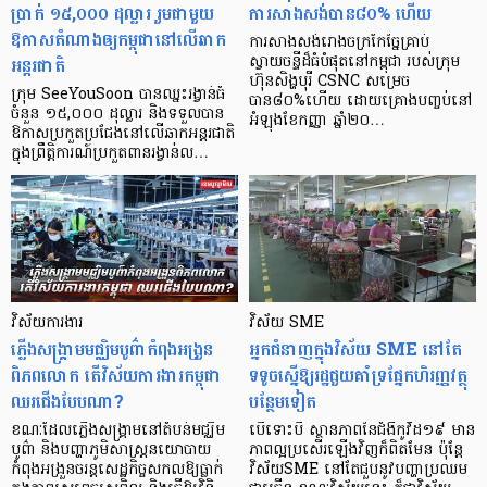
ប្រាក់ ១៥,០០០ ដុល្លារ រួមជាមួយ
ការសាងសង់បាន៨០% ហើយ
ឱកាសតំណាងឲ្យកម្ពុជានៅលើឆាក
ការសាងសង់រោងចក្រកែច្នៃគ្រាប់
អន្តរជាតិ
ស្វាយចន្ទីដ៏ធំបំផុតនៅកម្ពុជា របស់ក្រុម
ហ៊ុនសិង្ហបុរី CSNC សម្រេច
ក្រុម SeeYouSoon បានឈ្នះរង្វាន់ធំ
បាន៨០%ហើយ ដោយគ្រោងបញ្ចប់នៅ
ចំនួន ១៥,០០០ ដុល្លារ និងទទួលបាន
អំឡុងខែកញ្ញា ឆ្នាំ២០…
ឱកាសប្រកួតប្រជែងនៅលើឆាកអន្តរជាតិ
ក្នុងព្រឹត្តិការណ៍ប្រកួតពានរង្វាន់ល…
វិស័យការងារ
វិស័យ SME
ភ្លើងសង្គ្រាមមជ្ឈិមបូព៌ាកំពុងអង្រួន
អ្នកជំនាញក្នុងវិស័យ SME នៅតែ
ពិភពលោក តើវិស័យការងារកម្ពុជា
ទទូចស្នើឱ្យរដ្ឋជួយគាំទ្រផ្នែកហិរញ្ញវត្ថុ
ឈរជើងបែបណា?
បន្ថែមទៀត
ខណៈដែលភ្លើងសង្គ្រាមនៅតំបន់មជ្ឈិម
បើទោះបី ស្ថានភាពនៃជំងឺកូវីដ១៩ មាន
បូព៌ា និងបញ្ហាភូមិសាស្ត្រនយោបាយ
ភាពល្អប្រសើរឡើងវិញក៏ពិតមែន ប៉ុន្តែ
កំពុងអង្រួនចរន្តសេដ្ឋកិច្ចសកលឱ្យធ្លាក់
វិស័យSME នៅតែជួបនូវបញ្ហាប្រឈម