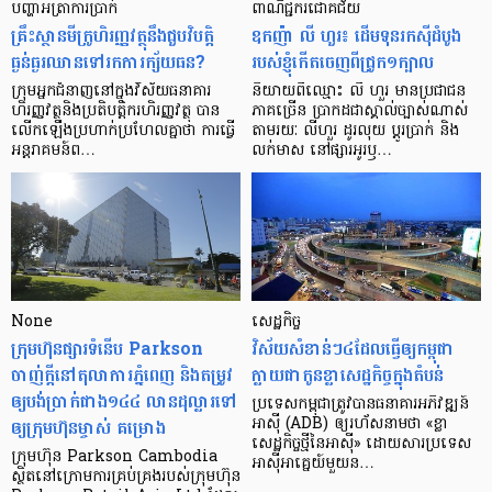
បញ្ហា​អត្រា​ការប្រាក់
ពាណិជ្ជករជោគជ័យ
គ្រឹះស្ថាន​មីក្រូ​ហិរញ្ញវត្ថុ​នឹង​ជួប​វិបត្តិ​
ឧកញ៉ា លី ហួរ៖ ដើមទុនរកស៊ីដំបូង
ធ្ងន់ធ្ងរ​ឈាន​ទៅ​រក​ការ​ក្ស័យធន?
របស់ខ្ញុំកើតចេញពីជ្រូក១ក្បាល
ក្រុម​អ្នក​ជំនាញ​នៅ​ក្នុង​វិស័យ​ធនាគារ
និយាយ​ពី​ឈ្មោះ លី ហួរ មាន​ប្រជាជន​
ហិរញ្ញវត្ថុ​និង​ប្រតិបត្តិករ​ហិរញ្ញ​វត្ថុ បាន​​
ភាគ​ច្រើន ប្រាកដ​ជា​ស្គាល់​ច្បាស់​ណាស់
លើក​ឡើង​ប្រហាក់​ប្រហែល​គ្នា​ថា ការ​ធ្វើ​
តាមរយៈ លីហួរ ដូរ​លុយ ប្តូរ​បា្រក់ និង​
អន្តរាគមន៍​ព…
លក់​មាស នៅ​ផ្សារ​អូរ​ឫ…
None
សេដ្ឋកិច្ច​
ក្រុមហ៊ុនផ្សារទំនើប Parkson
វិស័យ​សំខាន់ៗ​៤​ដែល​ធ្វើ​ឲ្យ​កម្ពុជា​
ចាញ់ក្ដីនៅតុលាការភ្នំពេញ និងតម្រូវ
ក្លាយ​ជា​កូន​ខ្លា​សេដ្ឋកិច្ច​ក្នុង​តំបន់
ឲ្យបង់ប្រាក់ជាង១៤៤ លានដុល្លារទៅ
ប្រទេស​កម្ពុជា​ត្រូវ​បាន​ធនាគារ​អភិវឌ្ឍន៍​
ឲ្យក្រុមហ៊ុនម្ចាស់ គម្រោង
អាស៊ី (ADB) ឲ្យ​រហ័ស​នាមថា «ខ្លា​
សេដ្ឋកិច្ច​ថ្មី​នៃ​អាស៊ី» ដោយសារ​ប្រទេស​
ក្រុមហ៊ុន Parkson Cambodia
អាស៊ី​អាគ្នេយ៍​មួយ​ន…
ស្ថិតនៅក្រោមការគ្រប់គ្រងរបស់ក្រុមហ៊ុន