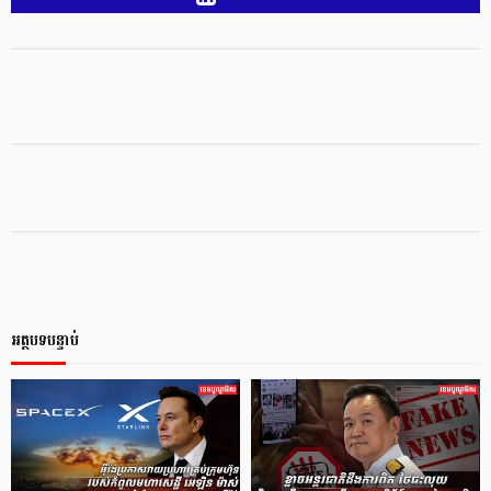
អត្ថបទបន្ទាប់