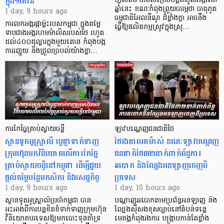
ក្នុង១តោន
ហ្វីលីពីន បាន​សម្រេចបន្តនាំចូលអង្ករនៅ
ឆ្នាំនេះ ខណៈកំពុងព្រួយបារម្ភថា បាតុភូត
1 day, 9 hours ago
ធម្មជាតិអែលនីណូ ដ៏ខ្លាំងក្លា​ អាចនឹង
ការលក់អង្ករផ្កាម្លិះរបស់កម្ពុជា ក្នុងតម្លៃ
ធ្វើឱ្យផលិតកម្មស្រូវក្នុងស្រុ…
ទាបជាងអង្ករហមម៉ាលិសរបស់ថៃ រហូត
ដល់៤០០ដុល្លារក្នុងមួយតោន កំពុងបង្ក
ការរញ្ជួយ និងជ្រួលច្របល់យ៉ាងខ្លា…
ការកែច្នៃគ្រាប់ស្វាយចន្ទី
ឡាវបណ្តេញជនជាតិថៃ
ស្ថានទូតអូស្ត្រាលី ប្តេជ្ញាទាក់ទាញ
ថៃរងភាពអាម៉ាស់ ខណៈឡាវបណ្តេញ
ក្រុមហ៊ុនមក​វិនិយោគលើការកែច្នៃ
ជនជាតិថៃ៣២នាក់ពាក់ព័ន្ធការ
គ្រាប់ស្វាយចន្ទីនៅកម្ពុជា ដើម្បីជួយ
ឆបោក និងល្បែងអនឡាញចេញពី
ផ្តល់តម្លៃបន្ថែមកសិករ និងសេដ្ឋកិច្ច
ប្រទេស
1 day, 9 hours ago
1 day, 10 hours ago
ស្ថានទូតអូស្ត្រាលីប្រចាំកម្ពុជា បាន
បណ្តាញឆបោកតាមប្រព័ន្ធអនឡាញ និង
អះអាងពីការបន្តខិតខំទាក់ទាញក្រុមហ៊ុន
ល្បែងស៊ីសងខុសច្បាប់នៅតំបន់ទន្លេ
វិនិយោគបរទេសឱ្យមកបោះទុនគាំទ្រ
មេគង្គកំពុងរងការ បង្ក្រាប​កាន់តែខ្លាំង