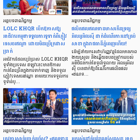
អត្ថបទពាណិជ្ជកម្ម
អត្ថបទពាណិជ្ជកម្ម
LOLC KHQR បើកឱកាសឱ្យ
ផលិតផលឥណទានមាសកើនទ្រព្យ
អាជីវករកម្ពុជាទទួលការទូទាត់ពីភ្ញៀវ
អិលអូអិលស៊ី ដាក់ដំណើរការនៅគ្រប់
ទេសចរឥណ្ឌា ដោយមិនប្រើក្រដាស
សាខាក្នុងរាជធានីភ្នំពេញហើយ!
ប្រាក់
ដើម្បីនាំយកសេវាហិរញ្ញវត្ថុដែលមានភាព
ងាយស្រួល និងឆ្លើយតបតម្រូវការរបស់
អាជីវករដែលប្រើប្រាស់ LOLC KHQR
អតិថិជនកាន់តែទូលំទូលាយ អិលអូអិល
ទូទាំងប្រទេស ឥឡូវនេះមានឱកាស
ស៊ី បានដាក់ឱ្យដំណើរការផលិតផល
កាន់តែច្រើនក្នុងការទាក់ទាញ និងទទួល
«ឥណទ…
ភ្ញៀវទេសចរឥណ្ឌា តាមរយៈការទទួលការ
ទូទាត់ប្…
អត្ថបទពាណិជ្ជកម្ម
អត្ថបទពាណិជ្ជកម្ម
ត្រូវការសាច់ប្រាក់រហ័ស? «ឥណទាន
អ្នករស់នៅតំបន់ខណ្ឌសែនសុខ អាច