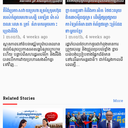
អ៊ីរ៉ង់ប្រកាសវាយប្រហារគ្រប់ក្រុមហ៊ុន
ខ្លាចអន្តរជាតិដឹងការពិត ថៃជះលុយ
របស់កំពូលមហាសេដ្ឋី អេឡិន ម៉ាស់
ជិត៣០ម៉ឺនដុល្លារ ដើម្បីផ្សព្វផ្សាយ
ខណៈលោក ត្រាំ គំរាមកម្ទេចកោះ
កាឡៃព័ត៌មានពាក់ព័ន្ធជម្លោះព្រំដែន
ប្រេងអ៊ីរ៉ង់
ជាមួយខ្មែរ
1 month, 4 weeks ago
1 month, 4 weeks ago
ស្ថានភាពនៅតំបន់មជ្ឈិមបូព៌ាបានឈាន
រដ្ឋាភិបាលថៃហាក់ដូចជាកំពុងមានការ
ដល់ចំណុចប្រកាសអាសន្នចំណុចក្រហម
ព្រួយបារម្ភ និងជ្រួលច្របល់ខ្លាំង ខ្លាច
ហើយ បន្ទាប់ពីសហរដ្ឋអាម៉េរិក និងអ៊ីរ៉ង់
បាត់បង់ប្រៀបខាងផ្នែកព័ត៌មាន
បានបើកការវាយប្រហារសងសឹកគ្នា
នៅលើឆាកអន្តរជាតិ។ ជាក់ស្តែងកាលពី
ទៅវិញ…
ពេលថ្មី…
Related Stories
More