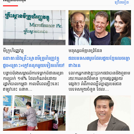
ច្រើនទៀត
មីក្រូ​ហិរញ្ញវត្ថុ
មនុស្ស​ធម៌​គ្មាន​ព្រំដែន
ធនាគារ​និង​គ្រឹះស្ថាន​មីក្រូ​ហិរញ្ញវត្ថុ​
ជន​បរទេស​៣​រូប​ដែល​ជួយ​ខ្មែរ​លេច​ធ្លោ​
ជួប«គ្រោះ»ក្តៅ​គគុក​មួយ​ទៀត​ហើយ!
ជាង​គេ
បន្ទាប់​ពី​រង​សម្ពាធ​​ពី​ការ​ទម្លាក់​ពិដាន​អត្រា​
លោកអ្នក​នាង​ខ្លះ​ប្រាកដ​ជា​បាន​​ដឹង​ឮ​តាម​
ការ​ប្រាក់ ១៨​% ដែល​កំណត់​ដោយ​
រយៈ​ការ​អាន​ព័ត៌មាន ឬ​ការ​ផ្សព្វផ្សាយ​
រដ្ឋាភិបាល​កម្ពុជា កាល​ពី​ពេល​ថ្មីៗ​នេះ
ផ្សេងៗ អំពី​ភាព​ល្បីល្បាញ​របស់​ជន​
ឥឡូវ​នេះ ធនាគ…
បរទេស​មួយ​ចំនួន ដែល…