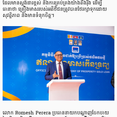
ដែលមានស្តង់ដារខ្ពស់ និងការគ្រប់គ្រងយ៉ាងតឹងរ៉ឹង ដើម្បី
ធានាថា គ្រឿងមាសរបស់អតិថិជនត្រូវបានថែរក្សាទុកដោយ
សុវត្ថិភាព និងមានទំនុកចិត្ត។
លោក Romesh Perera​ ប្រធាននាយកបណ្ដាញចែកចាយ