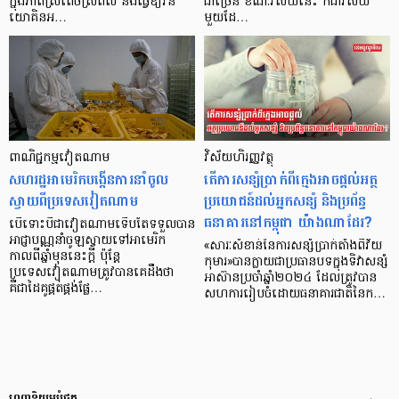
ក្នុងភាពស្រពេចស្រពិល និងធ្វើឱ្យវិនិ
ជាច្រើន ខណៈវិស័យនេះ ក៏ជាវិស័យ
យោគិនអ…
មួយដែ…
ពាណិជ្ជកម្មវៀតណាម
វិស័យហិរញ្ញវត្ថុ
សហរដ្ឋអាមេរិកបង្កើនការនាំចូល
តើការសន្សំប្រាក់ពីក្មេងអាចផ្តល់អត្ថ
ស្វាយពីប្រទេសវៀតណាម
ប្រយោជន៍ដល់អ្នកសន្សំ និងប្រព័ន្ធ
ធនាគារនៅកម្ពុជា យ៉ាងណាដែរ?
បើទោះបីជាវៀតណាមទើបតែទទួលបាន
អាជ្ញាបណ្ណនាំចូឡស្វាយទៅអាមេរិក
«សារៈសំខាន់នៃការសន្សំប្រាក់តាំងពីវ័យ
កាលពីឆ្នាំមុននេះក្ដី ប៉ុន្ដែ
កុមារ»បានក្លាយជាប្រធានបទក្នុងទិវាសន្សំ
ប្រទេសវៀតណាមត្រូវបានគេដឹងថា
អាស៊ានប្រចាំឆ្នាំ២០២៤ ដែលត្រូវបាន
គឺជាដៃគូផ្គត់ផ្គង់ផ្លែ…
សហការរៀបចំដោយធនាគារជាតិនៃក…
ពេញនិយមបំផុត