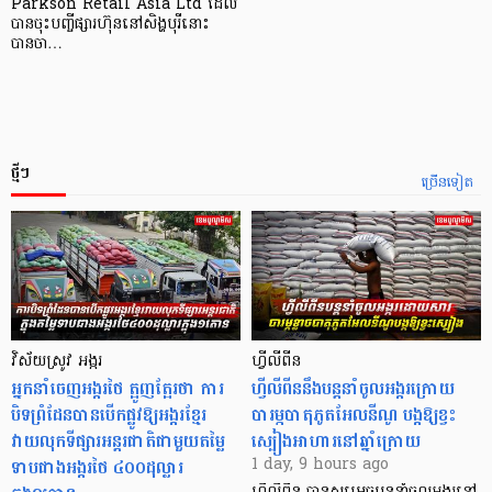
Parkson Retail Asia Ltd ដែល
បានចុះបញ្ចីផ្សារហ៊ុននៅសិង្ហបុរីនោះ
បានចា…
ថ្មីៗ
ច្រើនទៀត
វិស័យស្រូវ អង្ករ
ហ្វីលីពីន
អ្នកនាំចេញអង្ករថៃ ត្អូញត្អែរថា ការ
ហ្វីលីពីននឹងបន្តនាំចូលអង្ករក្រោយ
បិទព្រំដែនបានបើកផ្លូវឱ្យអង្ករខ្មែរ
បារម្ភបាតុភូតអែលនីណូ បង្កឱ្យខ្វះ
វាយលុកទីផ្សារអន្តរជាតិជាមួយតម្លៃ
ស្បៀងអាហារនៅឆ្នាំក្រោយ
ទាបជាងអង្ករថៃ ៤០០ដុល្លារ
1 day, 9 hours ago