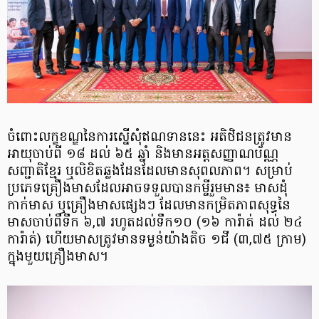
ចំពោះលក្ខខណ្ឌនៃការស្នើសុំឥណទាននេះ អតិថិជនត្រូវមាន
អាយុចាប់ពី ១៨ ដល់ ៦៥ ឆ្នាំ និងមានអត្តសញ្ញាណប័ណ្ណ
សញ្ជាតិខ្មែរ ឬលិខិតឆ្លងដែនដែលមានសុពលភាព។ សម្រាប់
ប្រភេទគ្រឿងមាសដែលអាចទទួលបានកម្ចីរួមមាន៖ មាសដុំ
កាក់មាស ឬគ្រឿងមាសផ្សេងៗ ដែលមានកម្រិតភាពសុទ្ធនៃ
មាសចាប់ពីទឹក ៦,៧ រហូតដល់ទឹក១០ (១៦ ការ៉ាត់ ដល់ ២៤
ការ៉ាត់) ហើយមាសត្រូវមានទម្ងន់យ៉ាងតិច ១ជី (៣,៧៥ ក្រាម)
ក្នុងមួយគ្រឿងមាស។