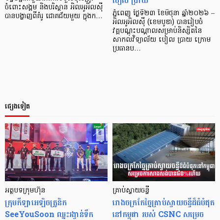
បៀល ប្រាយ
ចំពោះសង្គម និងបរិស្ថាន អិលអូអិលស៊ី
ភ្នំពេញ ថ្ងៃទី២៣ ខែមិថុនា ឆ្នាំ២០២៦ –
បានបង្ហាញពីគំរូ ជោគជ័យមួយ ក្នុងក…
អិលអូអិលស៊ី (ខេមបូឌា) បានរៀបចំ
វគ្គបណ្តុះបណ្តាលសម្រាប់និស្សិតនៃ
សាកលវិទ្យាល័យ បៀល ប្រាយ ក្រោម
ប្រធានប…
ផ្សេងទៀត
អត្ថបទក្រុមហ៊ុន
គ្រាប់ស្វាយចន្ទី
ក្រុមកីឡាអេឡិចត្រូនិក
រោងចក្រកែច្នៃគ្រាប់ស្វាយចន្ទីដ៏ធំបំផុត
SeeYouSoon ឈ្នះរង្វាន់ទឹក
នៅកម្ពុជា របស់ CSNC សម្រេច