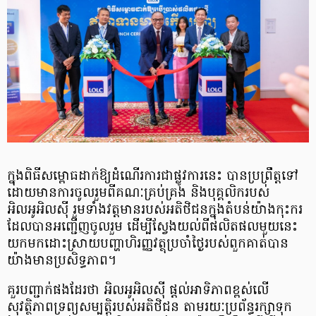
ក្នុងពិធីសម្ពោធដាក់ឱ្យដំណើរការជាផ្លូវការនេះ បានប្រព្រឹត្តទៅ
ដោយមានការចូលរួមពីគណៈគ្រប់គ្រង និងបុគ្គលិករបស់
អិលអូអិលស៊ី រួមទាំងវត្តមានរបស់អតិថិជនក្នុងតំបន់យ៉ាងកុះករ
ដែលបានអញ្ជើញចូលរួម ដើម្បីស្វែងយល់ពីផលិតផលមួយនេះ
យកមកដោះស្រាយបញ្ហាហិរញ្ញវត្ថុប្រចាំថ្ងៃរបស់ពួកគាត់បាន
យ៉ាងមានប្រសិទ្ធភាព។
គួរបញ្ជាក់ផងដែរថា អិលអូអិលស៊ី ផ្តល់អាទិភាពខ្ពស់លើ
សុវត្ថិភាពទ្រព្យសម្បត្តិរបស់អតិថិជន តាមរយៈប្រព័ន្ធរក្សាទុក