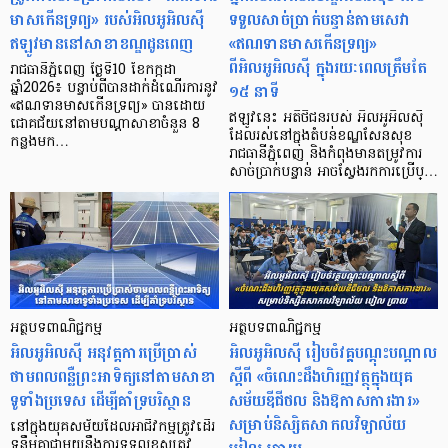
មាសកើនទ្រព្យ» របស់អិលអូអិលស៊ី
ទទួលសាច់ប្រាក់បន្ទាន់តាមសេវា
ឥឡូវមាននៅសាខាខណ្ឌដូនពេញ
«ឥណទានមាសកើនទ្រព្យ»
ពីអិលអូអិលស៊ី ក្នុងរយៈពេលត្រឹមតែ
រាជធានីភ្នំពេញ ថ្ងៃទី10 ខែកក្កដា
១៥ នាទី
ឆ្នាំ2026៖ បន្ទាប់ពីបានដាក់ដំណើរការនូវ
«ឥណទានមាសកើនទ្រព្យ» បានដោយ
ឥឡូវនេះ អតិថិជនរបស់ អិលអូអិលស៊ី
ជោគជ័យនៅតាមបណ្តាសាខាចំនួន 8
ដែលរស់នៅក្នុងតំបន់ខណ្ឌសែនសុខ
កន្លងមក…
រាជធានីភ្នំពេញ និងកំពុងមានតម្រូវការ
សាច់ប្រាក់បន្ទាន់ អាចស្វែងរកការប្រើប្…
អត្ថបទពាណិជ្ជកម្ម
អត្ថបទពាណិជ្ជកម្ម
អិលអូអិលស៊ី អនុវត្តការប្រើប្រាស់
អិលអូអិលស៊ី រៀបចំវគ្គបណ្តុះបណ្តាល
ថាមពលពន្លឺព្រះអាទិត្យនៅតាមសាខា
ស្តីពី «ចំណេះដឹងហិរញ្ញវត្ថុក្នុងយុគ
ទូទាំងប្រទេស ដើម្បីគាំទ្របរិស្ថាន
សម័យឌីជីថល និងឱកាសការងារ»
សម្រាប់និស្សិតសាកលវិទ្យាល័យ
នៅក្នុងយុគសម័យដែលអាជីវកម្មត្រូវដើរ
ទន្ទឹមគ្នាជាមួយនឹងការទទួលខុសត្រូវ