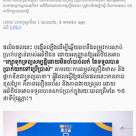
រហ័ស និងសុវត្ថិភាពខ្ពស់! ឥណទានមាសកើនទ្រព្យ ពង្រីកវិសាលភាពដល់ អិលអូអិលស៊ី
សាខាខេត្តកណ្តាលហើយ! អតិថិជនអាចយកគ្រឿងមាស ឬផ្លាកទីនស្នើកម្ចី ចំណាយពេល ១៥
នាទីទទួលបានកម្ចី
ដោយ
​ ខេមបូណូមីស
1 month, 4 weeks ago
អំពី
LOLC
ផលិតផលនេះ បង្កើតឡើងដើម្បីឆ្លើយតបនឹងតម្រូវការសាច់
ប្រាក់បន្ទាន់របស់អតិថិជន ដោយអនុញ្ញាតឱ្យអតិថិជនអាច
“រក្សាទុកទ្រព្យសម្បត្តិដោយមិនចាំបាច់លក់ តែទទួលបាន
ប្រាក់យកទៅប្រើប្រាស់”
តាមរយៈការតម្កល់គ្រឿងមាស និង
ផ្លាកទីនជាទ្រព្យធានា។ អ្វីដែលធ្វើឱ្យផលិតផលនេះមានភាព
ខុសប្លែក គឺភាពលឿនរហ័ស និងភាពងាយស្រួល ដោយ
អតិថិជនអាចទទួលបានសាច់ប្រាក់ក្នុងរយៈពេលត្រឹមតែ ១៥
នាទីប៉ុណ្ណោះ។