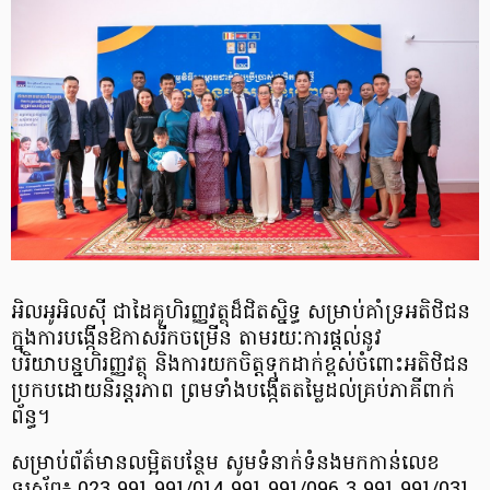
អិលអូអិលស៊ី ជាដៃគូហិរញ្ញវត្ថុដ៏ជិតស្និទ្ធ សម្រាប់គាំទ្រអតិថិជន
ក្នុងការបង្កើនឱកាសរីកចម្រើន តាមរយៈការផ្តល់នូវ
បរិយាបន្នហិរញ្ញវត្ថុ និងការយកចិត្តទុកដាក់ខ្ពស់ចំពោះអតិថិជន
ប្រកបដោយនិរន្តរភាព ព្រមទាំងបង្កើតតម្លៃដល់គ្រប់ភាគីពាក់
ព័ន្ធ។
សម្រាប់ព័ត៌មានលម្អិតបន្ថែម សូមទំនាក់ទំនងមកកាន់លេខ