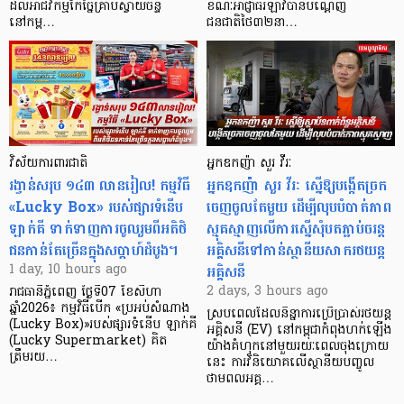
ដល់អាជីវកម្មកែច្នៃគ្រាប់ស្វាយចន្ទី
ខណៈអាជ្ញាធរឡាវបានបណ្តេញ
នៅកម្ព…
ជនជាតិថៃ៣២នា…
វិស័យការពារជាតិ
អ្នកឧកញ៉ា សួរ វីរៈ
រង្វាន់សរុប ១៤៣ លានរៀល! កម្មវិធី
អ្នកឧកញ៉ា សួរ វីរៈ ស្នើឱ្យបង្កើតច្រក
«Lucky Box» របស់ផ្សារទំនើប
ចេញចូលតែមួយ ដើម្បីលុបបំបាត់ភាព
ឡាក់គី ទាក់ទាញការចូលរួមពីអតិថិ
ស្មុគស្មាញលើការស្នើសុំបតភ្ជាប់ចរន្ត
ជនកាន់តែច្រើនក្នុងសប្តាហ៍ដំបូង។
អគ្គិសនីទៅកាន់ស្ថានីយសាករថយន្ត
អគ្គិសនី
1 day, 10 hours ago
2 days, 3 hours ago
រាជធានីភ្នំពេញ ថ្ងៃទី07 ខែសីហា
ឆ្នាំ2026៖ កម្មវិធីបើក «ប្រអប់សំណាង
ស្របពេលដែលនិន្នាការប្រើប្រាស់រថយន្ត
(Lucky Box)»របស់ផ្សារទំនើប ឡាក់គី
អគ្គិសនី (EV) នៅកម្ពុជាកំពុងហក់ឡើង
(Lucky Supermarket) គិត
យ៉ាងគំហុកនៅមួយរយៈពេលចុងក្រោយ
ត្រឹមរយ…
នេះ ការវិនិយោគលើស្ថានីយបញ្ចូល
ថាមពលអគ្គ…