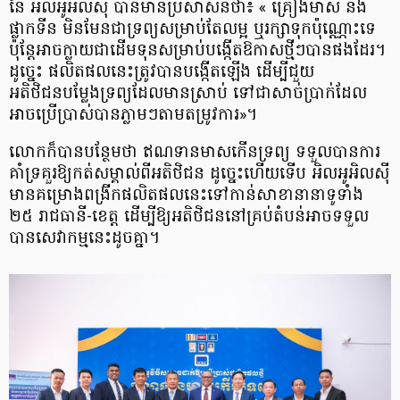
នៃ អិលអូអិលស៊ី បានមានប្រសាសន៍ថា៖ « គ្រឿងមាស និង
ផ្លាកទីន មិនមែនជាទ្រព្យសម្រាប់តែលម្អ ឬរក្សាទុកប៉ុណ្ណោះទេ
ប៉ុន្តែអាចក្លាយជាដើមទុនសម្រាប់បង្កើតឱកាសថ្មីៗបានផងដែរ។
ដូច្នេះ ផលិតផលនេះត្រូវបានបង្កើតឡើង ដើម្បីជួយ
អតិថិជនបម្លែងទ្រព្យដែលមានស្រាប់ ទៅជាសាច់ប្រាក់ដែល
អាចប្រើប្រាស់បានភ្លាមៗតាមតម្រូវការ»។
លោកក៏បានបន្ថែមថា​ ឥណទានមាសកើនទ្រព្យ ទទួលបានការ
គាំទ្រគួរឱ្យកត់សម្គាល់ពីអតិថិជន ដូច្នេះហើយទើប អិលអូអិលស៊ី
មានគម្រោងពង្រីកផលិតផលនេះទៅកាន់សាខានានាទូទាំង
២៥ រាជធានី-ខេត្ត ដើម្បីឱ្យអតិថិជននៅគ្រប់តំបន់អាចទទួល
បានសេវាកម្មនេះដូចគ្នា។