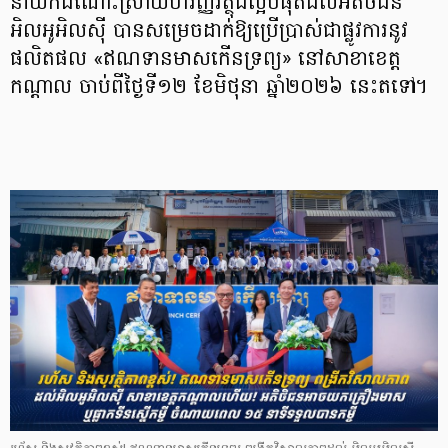
នាំយកដំណោះស្រាយហិរញ្ញវត្ថុដ៏ល្អបំផុតដល់អតិថិជន
អិលអូអិលស៊ី បានសម្រេចដាក់ឱ្យប្រើប្រាស់ជាផ្លូវការនូវ
ផលិតផល «ឥណទានមាសកើនទ្រព្យ» នៅសាខាខេត្ត
កណ្ដាល ចាប់ពីថ្ងៃទី១២ ខែមិថុនា ឆ្នាំ២០២៦ នេះតទៅ។