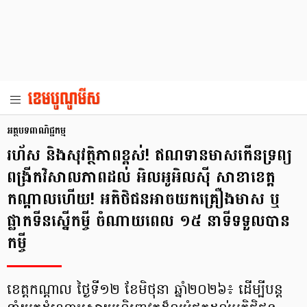
អត្ថបទពាណិជ្ជកម្ម
រហ័ស និងសុវត្ថិភាពខ្ពស់! ឥណទានមាសកើនទ្រព្យ
ពង្រីកវិសាលភាពដល់ អិលអូអិលស៊ី សាខាខេត្ត
កណ្តាលហើយ! អតិថិជនអាចយកគ្រឿងមាស ឬ
ផ្លាកទីនស្នើកម្ចី ចំណាយពេល ១៥ នាទីទទួលបាន
កម្ចី
ខេត្តកណ្ដាល ថ្ងៃទី១២ ខែមិថុនា ឆ្នាំ២០២៦៖ ដើម្បីបន្ត