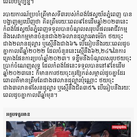
ពេលបច្ចុប្បន្ន។​
របាយការណ៍ប្រចាំត្រីមាសទី៣របស់កំពង់ផែស្វយ័តភ្នំពេញ បាន
បង្ហាញឲ្យឃើញថា គិតត្រឹមរយៈពេល៩ខែដើមឆ្នាំ២០២៣នេះ
កំពង់ផែស្វយ័តភ្នំពេញទទួលបានចំណូលសរុបពីផលអាជីវកម្ម
និងសេវាកម្មមានចំនួនជាង២៦លានដុល្លារអាម៉េរិក ថយចុះ
ជាង២លានដុល្លារ ឬស្មើនឹងជាង៦% បើធៀបនឹងរយៈពេលដូច
គ្នាកាលពីឆ្នាំ២០២២ ដែលចំនួននេះស្មើនឹង៦២,២៤%នៃការ
គ្រោងផែនការប្រចាំឆ្នាំ២០២៣។ ទន្ទឹមនឹងចំណូលសរុបថយចុះ
ប្រាក់ចំណេញសុទ្ធ ដែលកំពង់ផែនេះទទួលបាននៅ៩ខែដើម
ឆ្នាំ២០២៣នេះ ក៏មានការថយចុះគួរឱ្យកត់សម្កាល់ដូចគ្នាដែរ
ពោលគឺមានត្រឹមតែជាង៧លានដុល្លារប៉ុណ្ណោះ ថយចុះ
ជាង៣លាន៨សែនដុល្លារ ឬស្មើនឹងជិត៣៥% បើធៀបនឹងរយៈ
ពេលដូចគ្នាកាលពីឆ្នាំមុន។
អត្ថបទគួរអាន​