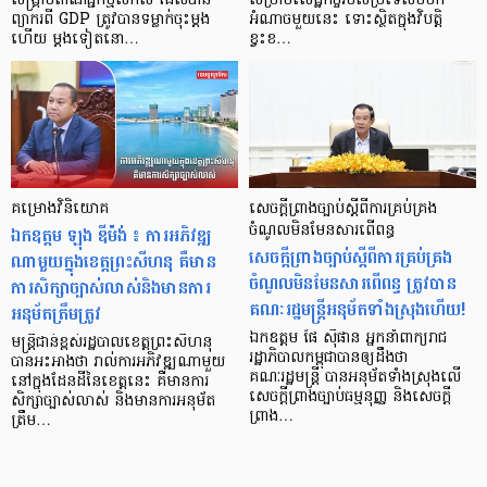
សង្គ្រាមពាណិជ្ជកម្មសកល ដែលបាន
សម្រាប់សេដ្ឋកិច្ចរបស់ប្រទេសមហា
ព្យាករពី GDP ត្រូវបានទម្លាក់ចុះម្តង
អំណាចមួយនេះ ទោះស្ថិតក្នុងវិបត្តិ
ហើយ ម្តងទៀតនោ…
ខ្វះខ…
គម្រោងវិនិយោគ
សេចក្ដីព្រាងច្បាប់ស្ដីពីការគ្រប់គ្រង
ឯកឧត្តម ឡុង ឌីម៉ង់ ៖ ការអភិវឌ្ឍ
ចំណូលមិនមែនសារពើពន្ធ
សេចក្ដីព្រាងច្បាប់ស្ដីពីការគ្រប់គ្រង
ណាមួយក្នុងខេត្តព្រះសីហនុ គឺមាន
ចំណូលមិនមែនសារពើពន្ធ ត្រូវបាន
ការសិក្សាច្បាស់លាស់និងមានការ
គណៈរដ្ឋមន្រ្តីអនុម័តទាំងស្រុងហើយ!
អនុម័តត្រឹមត្រូវ
ឯកឧត្តម ផៃ ស៊ីផាន អ្នកនាំពាក្យរាជ
មន្រ្តីជាន់ខ្ពស់រដ្ឋបាលខេត្តព្រះសីហនុ
រដ្ឋាភិបាលកម្ពុជាបានឲ្យដឹងថា
បានអះអាងថា រាល់ការអភិវឌ្ឍណាមួយ
គណៈរដ្ឋមន្រ្តី បានអនុម័តទាំងស្រុងលើ
នៅក្នុងដែនដីនៃខេត្តនេះ គឺមានការ
សេចក្តីព្រាងច្បាប់ធម្មនុញ្ញ និងសេចក្ដី
សិក្សាច្បាស់លាស់ និងមានការអនុម័ត
ព្រាង…
ត្រឹម…