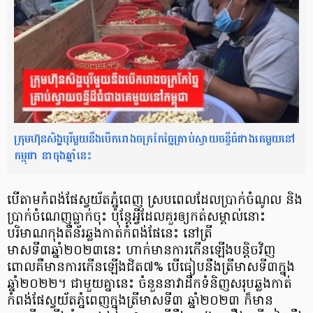
ក្រុមហ៊ុនសិង្ហបុរីមួយនឹងបើករោងចក្រកែច្នៃគ្រាប់ស្វាយចន្ទីធំជាងគេមួយនៅ
កម្ពុជា នាចុងឆ្នាំនេះ
បើតាមកំពង់ផែស្វយ័តភ្នំពេញ ស្របពេលដែលប្រាក់ចំណូល និង
ប្រាក់ចំណេញធ្លាក់ចុះ ប៉ុន្ដែអ្វីដែលគួរឲ្យកត់សម្គាល់នោះ
បរិមាណកុងតឺន័រឆ្លងកាត់កំពង់ផែនេះ នៅត្រី
មាសទី៣ឆ្នាំ២០២៣នេះ ហាក់មានការកើនឡើងបន្តិចវិញ
ពោលគឺមានការកើនឡើងជិត៧% បើធៀបនឹងត្រីមាសទី៣ក្នុង
ឆ្នាំ២០២២។ ជាមួយគ្នានេះ ចំនួននាវាដឹកទំនិញសរុបឆ្លងកាត់
កំពង់ផែស្វយ័តភ្នំពេញក្នុងត្រីមាសទី៣ ឆ្នាំ២០២៣ ក៏មាន