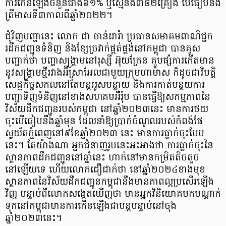
ការកើនឡើងចំនួនជាង៦១% ឬស្មើនឹង៣៨២គ្រឿង បើធៀបនឹង
ត្រីមាសទី៣កាលពីឆ្នាំ២០២២។
ជុំវិញបញ្ហានេះ លោក ជា ចាន់ដារ៉ា ប្រធានសមាគមពាណិជ្ជក
រដឹកជញ្ជូនទំនិញ និងខ្សែច្រវាក់ផ្គត់ផ្គង់នៅកម្ពុជា បានគូស
បញ្ជាក់ថា បញ្ហាសង្គ្រាមនៅរុស្សី អ៊ុយក្រែន គួបផ្សំការកើតមាន
នូវសង្គ្រាមថ្មីរវាងអ៊ីស្រាអែលជាមួយក្រុមហាម៉ាស ក៏ដូចជាវិបត្តិ
សេដ្ឋកិច្ចសកលនៅតែបន្តអូសបន្លាយ និងការកាត់បន្ថយការ
បញ្ជាទិញទំនិញនៅខាងសហគមអឺរ៉ុប បានធ្វើឱ្យសកម្មភាពនៃ
វិស័យដឹកជញ្ជូនរបស់កម្ពុជា នៅឆ្នាំ២០២៣នេះ មានការថយ
ចុះបើធៀបនឹងឆ្នាំមុន ដែលនាំឱ្យប្រាក់ចំណូលរបស់កំពង់ផែ
ស្វយ័តភ្នំពេញនៅ៩ខែឆ្នាំ២០២៣ នេះ មានការធ្លាក់ចុះបែប
នេះ។ តែយ៉ាងណា អ្នកជំនាញរូបនេះអះអាងថា ការធ្លាក់ចុះនៃ
ស្ថានភាពដឹកជញ្ជូននៅឆ្នាំនេះ ហាក់នៅមានកម្រិតតិចតួច
នៅឡើយទេ ហើយលោកជឿជាក់ថា នៅឆ្នាំ២០២៤ខាងមុខ
ស្ថានភាពនៃវិស័យដឹកជញ្ចូនកម្ពុជានឹងមានភាពល្អប្រសើរឡើង
វិញ បន្ទាប់ពីលោកសង្កេតឃើញថា មានអ្នកវិនិយោគមកបណ្តាក់
ទុកនៅកម្ពុជាមានការកើនឡើងជាបន្តបន្ទាប់នៅចុង
ឆ្នាំ២០២៣នេះ។