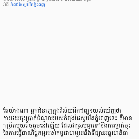
អំពី
កំពង់ផែស្វយ័តភ្នំពេញ
តែយ៉ាងណា អ្នកជំនាញក្នុងវិស័យដឹកជញ្ជូនយល់ឃើញថា
ការថយចុះប្រាក់ចំណូលរបស់កំពុងផែស្វយ័តភ្នំពេញនេះ គឺមាន
កម្រិតមួយតិចតួចនៅឡើយ ដែលវាស្របគ្នាទៅនឹងការធ្លាក់ចុះ
នៃការធ្វើពាណិជ្ជកម្មរបស់កម្ពុជាជាមួយនឹងទីផ្សារអន្តរជាតិនា