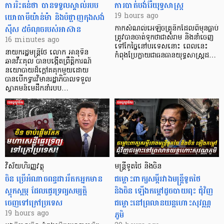
ការរិះគន់ថា បានទទួលស្គាល់របប
ការបាត់បង់រ៉ែយុទ្ធសាស្ត្រ
យោធាមីយ៉ាន់ម៉ា និងបំផ្លាញកុងសង់
19 hours ago
ស៊ីស ៥ចំណុចរបស់អាស៊ាន
កាក​សំណល់​អេឡិច​ត្រូនិកដែល​ពីមុនធ្លាប់​
ត្រូវបានចាត់ទុកថាជាសំរាម និងនាំចេញ
16 minutes ago
ទៅកែច្នៃនៅបរទេស​នោះ ពេលនេះ
នាយករដ្ឋមន្ត្រីថៃ លោក អានុទីន
កំពុងប្រែក្លាយជាធនធានយុទ្ធសាស្ត្រដ…
ឆានវីរៈគុល បានបង្កើតព្រឹត្តិការណ៍
នយោបាយដ៏ក្តៅគគុកមួយដោយ
បានបើកទ្វារវិមានរដ្ឋាភិបាលទទួល
ស្វាគមន៍មេដឹកនាំរបប…
វិស័យហិរញ្ញវត្ថុ
មន្ត្រីទូតថៃ និងចិន
ចិន ប្រើ​អំណាចពន្ធដាររឹតកអ្នកមាន
ជម្លោះពាក្យសម្តីរវាងមន្ត្រីទូតថៃ
ស្ដុកស្ដម្ភ ដែលផ្ទេរទ្រព្យសម្បត្តិ
និងចិន ឡើងកម្ដៅដូចបាយពុះ ជុំវិញ
ចេញទៅក្រៅប្រទេស
ជម្លោះនៅព្រលានយន្តហោះសុវណ្ណ
ភូមិ
19 hours ago