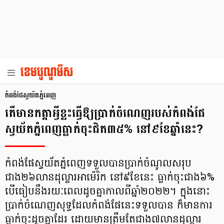
កំពង់ផែស្វយ័តភ្នំពេញ
តើមានកត្តាអ្វីខ្លះធ្វើឱ្យប្រាក់ចំណេញរបស់កំពង់ផែ
ស្វយ័តភ្នំពេញធ្លាក់ចុះជិត៣៥% នៅ៩ខែឆ្នាំនេះ?
កំពង់ផែស្វយ័តភ្នំពេញទទួលបានប្រាក់ចំណូលសរុប
ជាង២៦លានដុល្លារអាម៉េរិក នៅ៩ខែនេះ ធ្លាក់ចុះជាង៦%
បើធៀបនឹងរយៈពេលដូចគ្នាកាលពីឆ្នាំ២០២២។ ក្នុងនោះ
ប្រាក់ចំណេញសុទ្ធដែលកំពង់ផែនេះទទួលបាន ក៏មានការ
ធ្លាក់ចុះដូចគ្នាដែរ ដោយមានត្រឹមតែជាង៧លានដុល្លារ