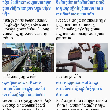
ជប៉ុន នឹងបើកឱកាសឲ្យពលករកម្ពុជា
ចិននិងកូរ៉េខាងជើងនឹងបើកការរកស៊ី
ចូលទៅធ្វើការនៅប្រទេសខ្លួន បន្ថែម
ជាមួយគ្នាឡើងវិញចំពេលមានភាព
ទៀត
តានតឹងខ្លាំងជាមួយអាមេរិក
កម្ពុជា រួមទាំងប្រទេសក្នុងតំបន់អាស៊ី
ប្រទេសចិន និងកូរ៉េខាងជើងបានត្រៀម
៧ផ្សេងទៀត កំពុងស្ថិតក្នុងគោលដៅ
ខ្លួនរួចរាល់ហើយ សម្រាប់ការភ្ជាប់
របស់ជប៉ុន ក្នុងការបើកចំហរឱកាសឲ្យ
ពាណិជ្ជកម្មនឹងគ្នាឡើងវិញ ក្នុងពាក់
ពលករពីបណ្ដា​ប្រទេស​ទាំងនោះ ចូល
កណ្តាលខែមេសាខាងមុខនេះ ក្រោយ
ទៅបម្រ…
ផ្អាកដោះដូរ…
ការវិនិយោគក្នុងប្រទេសថៃ
ការនាំចេញរបស់ចិន
ក្រុមហ៊ុនអាមេរិក នៅតែចាប់
ការនាំចេញរបស់ចិននៅតែរក្សា
អារម្មណ៍វិនិយោគក្នុងប្រទេសថៃ
ភាពធន់ទោះ ស្ថិតក្នុងវិបត្តិខ្វះខាត
ទោះបីសេដ្ឋកិច្ចថៃ កំពុងថមថយ
ថាមពល
បើទោះបីជា សេដ្ឋកិច្ចប្រទេសថៃ កំពុង
ការនាំចេញរបស់ចិន នៅបន្តរក្សាបានភាព
ថមថយចុះ ដោយសាររងឥទ្ធិពលពី
ខ្លាំងក្លា ដែលបង្ហាញពីសញ្ញាវិជ្ជមានមួយ