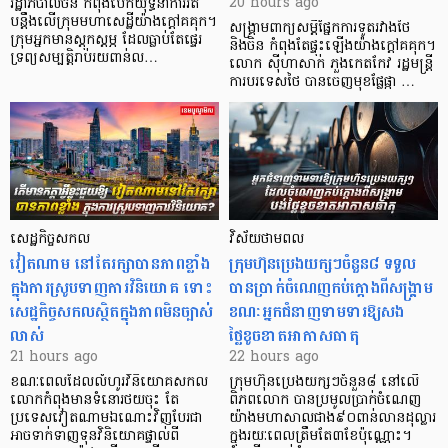
20 hours ago
រដ្ឋាភិបាលចិន កំពុងបើកយុទ្ធនាការរឹត
បន្តឹងលើក្រុមមហាសេដ្ឋី​យ៉ាង​ក្ដៅគគុក។
សង្គ្រាមពាក្យសម្តីផ្នែកការទូតរវាងថៃ
​ក្រុមអ្នកមានស្ដុកស្ដម្ភ ដែល​ធ្លាប់​តែផ្ទេរ
និងចិន កំពុងតែផ្ទុះឡើងយ៉ាងក្តៅគគុក។
ទ្រព្យសម្បត្តិរាប់រយពាន់ល…
លោក ស៊ីហាសាក់ ភួងកេតកែវ រដ្ឋមន្ត្រី
ការបរទេសថៃ បានចេញមុខផ្លែផ្កា …
សេដ្ឋកិច្ចសកល
វិស័យថាមពល
វៀតណាម នៅតែរក្សាបានភាពខ្លាំង
ក្រុមហ៊ុនប្រេងយក្សៗចំនួន៨ ទទួល
ក្នុងការស្រូបទាញការវិនិយោគ​ ទោះ
បានប្រាក់ចំណេញកប់ក្តោងពីសង្គ្រាម
សេដ្ឋកិច្ចសកលស្ថិតក្នុងភាពមិនច្បាស់
ខណៈអ្នកជំនាញទាមទារឱ្យសង
លាស់
ថ្លៃខូចខាតអាកាសធាតុ
21 hours ago
22 hours ago
ខណៈពេលដែលលំហូរវិនិយោគសកល
ក្រុមហ៊ុនប្រេងយក្សៗចំនួន៨ នៅលើ
លោកកំពុងមានទំនោរថយចុះ តែ
ពិភពលោក បានប្រមូលប្រាក់ចំណេញ
ប្រទេសវៀតណាមឯណោះវិញបែរជា
យ៉ាងមហាសាលជាង៩០ពាន់លានដុល្លារ
អាចទាក់ទាញទុនវិនិយោគផ្ទាល់ពី
ក្នុងរយៈពេលត្រឹមតែ៣ខែប៉ុណ្ណោះ។