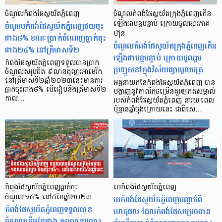
ចំណូលកំពង់ផែស្វយ័តភ្នំពេញ
ចំណូលកំពង់ផែស្វយ័តក្រុងភ្នំពេញកើន
ចំណូលកំពង់ផែស្វយ័តភ្នំពេញថយចុះ
ឡើងជាបន្ដបន្ទាប់ ក្រោយចូលផ្សារភាគ
ហ៊ុន
ជាង៨% ខណៈប្រាក់ចំណេញធ្លាក់ចុះ
ចំណូលកំពង់ផែស្វយ័តក្រុងភ្នំពេញកើន
ជាង២៤% នៅត្រីមាសទី២
ឡើងជាបន្តបន្ទាប់ ក្រោយចូលរួម
កំពង់ផែស្វយ័តភ្នំពេញទទួលបានប្រាក់
ប្រឡូកនៅក្នុងវិស័យផ្សារមូលបត្រ
ចំណូលសរុបជិត ៩លានដុល្លារអាមេរិក
នៅត្រីមាសទី២ឆ្នាំ២០២៣នេះមានការ
អគ្គនាយកនៃកំពង់ផែស្វយ័តភ្នំពេញ បាន
ធ្លាក់ចុះជាង៨% បើធៀបនឹងត្រីមាសទី២
បង្ហាញនូវភាពរីកចម្រើនគួរឲ្យកត់សម្គាល់
កាល…
របស់កំពង់ផែស្វយ័តភ្នំពេញ នារយៈពេល
ប៉ុន្មានឆ្នាំចុងក្រោយនេះ ជាពិសេ…
កំពុងផែស្វយ័តភ្នំពេញធ្លាក់ចុះ
មេកំពង់ផែស្វយ័តភ្នំពេញ
ចំណូល១៤% នៅ៤ខែឆ្នាំ២០២៣
មេកំពង់ផែស្វយ័តភ្នំពេញបញ្ជាក់ពី
កំពង់ផែស្វយ័តភ្នំពេញទទួលបាន
ហេតុផល ដែលកំពង់ផែសម្រេចបាន
ចំណូលត្រឹមតែជាង ១០លានដុល្លារ