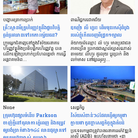
បញ្ហា​អត្រា​ការប្រាក់
ពាណិជ្ជករជោគជ័យ
គ្រឹះស្ថាន​មីក្រូ​ហិរញ្ញវត្ថុ​នឹង​ជួប​វិបត្តិ​
ឧកញ៉ា លី ហួរ៖ ដើមទុនរកស៊ីដំបូង
ធ្ងន់ធ្ងរ​ឈាន​ទៅ​រក​ការ​ក្ស័យធន?
របស់ខ្ញុំកើតចេញពីជ្រូក១ក្បាល
ក្រុម​អ្នក​ជំនាញ​នៅ​ក្នុង​វិស័យ​ធនាគារ
និយាយ​ពី​ឈ្មោះ លី ហួរ មាន​ប្រជាជន​
ហិរញ្ញវត្ថុ​និង​ប្រតិបត្តិករ​ហិរញ្ញ​វត្ថុ បាន​​
ភាគ​ច្រើន ប្រាកដ​ជា​ស្គាល់​ច្បាស់​ណាស់
លើក​ឡើង​ប្រហាក់​ប្រហែល​គ្នា​ថា ការ​ធ្វើ​
តាមរយៈ លីហួរ ដូរ​លុយ ប្តូរ​បា្រក់ និង​
អន្តរាគមន៍​ព…
លក់​មាស នៅ​ផ្សារ​អូរ​ឫ…
None
សេដ្ឋកិច្ច​
ក្រុមហ៊ុនផ្សារទំនើប Parkson
វិស័យ​សំខាន់ៗ​៤​ដែល​ធ្វើ​ឲ្យ​កម្ពុជា​
ចាញ់ក្ដីនៅតុលាការភ្នំពេញ និងតម្រូវ
ក្លាយ​ជា​កូន​ខ្លា​សេដ្ឋកិច្ច​ក្នុង​តំបន់
ឲ្យបង់ប្រាក់ជាង១៤៤ លានដុល្លារទៅ
ប្រទេស​កម្ពុជា​ត្រូវ​បាន​ធនាគារ​អភិវឌ្ឍន៍​
ឲ្យក្រុមហ៊ុនម្ចាស់ គម្រោង
អាស៊ី (ADB) ឲ្យ​រហ័ស​នាមថា «ខ្លា​