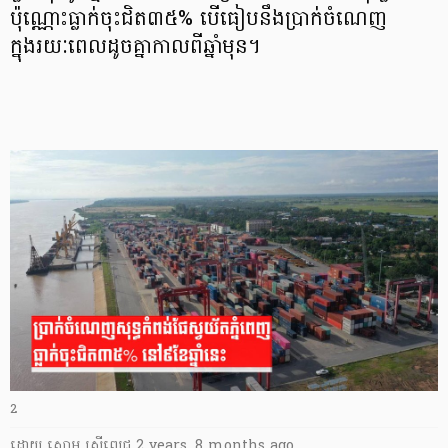
ប៉ុណ្ណោះធ្លាក់ចុះជិត៣៥% បើធៀបនឹងប្រាក់ចំណេញ
ក្នុងរយៈពេលដូចគ្នាកាលពីឆ្នាំមុន។
2
ដោយ
សោម ស្រីពេជ្រ
2 years, 8 months ago