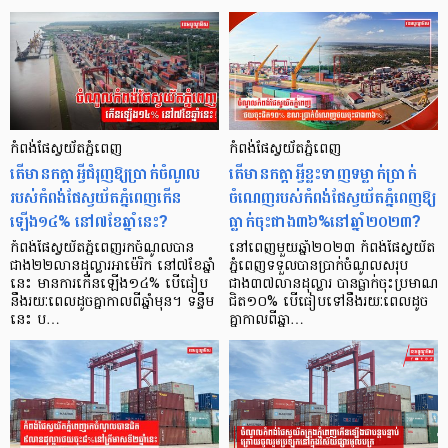
កំពង់ផែស្វយ័តភ្នំពេញ
កំពង់ផែស្វយ័តភ្នំពេញ
តើមានកត្តាអ្វីជំរុញឱ្យប្រាក់ចំណូល
តើមានកត្តាអ្វីខ្លះទាញទម្លាក់ប្រាក់
របស់កំពង់ផែស្វយ័តភ្នំពេញកើន
ចំណេញរបស់កំពង់ផែស្វយ័តភ្នំពេញឱ្យ
ឡើង១៤% នៅ៧ខែឆ្នាំនេះ?
ធ្លាក់ចុះជាង៣៦%នៅឆ្នាំ២០២៣?
កំពង់ផែស្វយ័តភ្នំពេញរកចំណូលបាន
នៅពេញមួយឆ្នាំ២០២៣ កំពង់ផែស្វយ័ត
ជាង២២លានដុល្លារអាម៉េរិក នៅ៧ខែឆ្នាំ
ភ្នំពេញទទួលបានប្រាក់ចំណូលសរុប
នេះ មានការកើនឡើង១៤% បើធៀប
ជាង៣៧លានដុល្លារ បានធ្លាក់ចុះប្រមាណ
នឹងរយៈពេលដូចគ្នាកាលពីឆ្នាំមុន។ ទន្ទឹម
ជិត១០% បើធៀបទៅនឹងរយៈពេលដូច
នេះ ប…
គ្នាកាលពីឆ្នា…