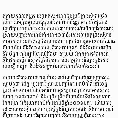
ក្រោយគណៈកម្មការអន្តរក្រសួងបានជួបប្រជុំគ្នាអស់ជាច្រើន
លើក ដើម្បីប្រមូលធាតុចូលពីភាគីពាក់ព័ន្ធរួចមក ទីបំផុតរាជ
រដ្ឋាភិបាលកម្ពុជាបានឯកភាពជាគោលការណ៍ហើយក្នុងការដោះ
ស្រាយបញ្ហាអគារជាប់គាំងជាង១ពាន់អគារនៅខេត្តព្រះសីហនុ
តាមរយៈការដាក់ចេញវិធានការជាកញ្ចប់ ដែលរួមមានការកំណត់
និយមន័យ និងវិសាលភាព, វិធានការទូទៅ និងវិធានការលើក
ទឹកចិត្ត។ រាជរដ្ឋាភិបាលរំពឹងថា តាមរយៈវិធានការទាំងនេះវា
នឹងជួយបង្កើតទំនុកចិត្តវិនិយោគ និងតម្រូវការទីផ្សារក្នុងរយៈ
ពេលខ្លី មធ្យម​ និងវែងសម្រាប់អគារជាប់គាំងទាំងនេះ។
តាមរយៈវិធានការជាកញ្ចប់នេះ រាជរដ្ឋាភិបាលជំរុញឲ្យក្រសួង
ស្ថាប័នពាក់ព័ន្ធ ត្រូវដោះស្រាយបញ្ហាអគារជាប់គាំងនៅខេត្ត
ព្រះសីហនុ​តាមលំដាប់អាទិភាពមុនក្រោយ ស្របតាមផែនការ
សកម្មភាពជាក់លាក់ និងកម្រិតត្រឹមនិយមន័យនិងវិសាលភាព​
នៃគម្រោងវិនិយោគជាប់គាំងចាប់ពីឆ្នាំ២០១៦មក។ ហើយការ
ដោះស្រាយទៀតសោតត្រូវធ្វើក្នុងទិដ្ឋភាពរួមផង និងតាមករណី
នីមួយៗផង ដោយផ្អែកតាមច្បាប់ និងបទប្បញ្ញត្តិជាធរមាន