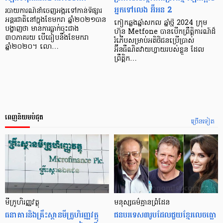
អ្នកទៅលេង អ៊ីអន 2
របាយការណ៍នាំចេញអង្ករទៅកាន់ទីផ្សារ
អន្តរជាតិនៅក្នុងខែមករា ឆ្នាំ២០២១បាន
កៀកឆ្លងឆ្នាំសកល ឆ្នាំថ្មី 2024 ក្រុម
បង្ហាញថា មានការធ្លាក់ចុះជាង
ហ៊ុន Metfone បានបើកព្រឹត្តិការណ៍ដ៏
៣០ភាគរយ បើធៀបនឹងខែមករា
រំភើបសម្រាប់អតិថិជនប្រើប្រាស់
ឆ្នាំ២០២០។ លោ…
អ៊ីនធឺណិតវាយហ្វាយរបស់ខ្លួន ដែល
ព្រឹត្តិក…
ពេញនិយមបំផុត
ច្រើនទៀត
មីក្រូ​ហិរញ្ញវត្ថុ
មនុស្ស​ធម៌​គ្មាន​ព្រំដែន
ធនាគារ​និង​គ្រឹះស្ថាន​មីក្រូ​ហិរញ្ញវត្ថុ​
ជន​បរទេស​៣​រូប​ដែល​ជួយ​ខ្មែរ​លេច​ធ្លោ​