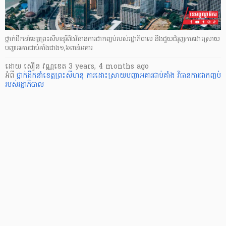
ថ្នាក់ដឹកនាំខេត្តព្រះសីហនុរំពឹងវិធានការជាកញ្ចប់របស់រដ្ឋាភិបាល នឹងជួយជំរុញការដោះសា្រយ
បញ្ហាអគារជាប់គាំងជាង១,៦ពាន់អគារ
ដោយ
សឿន វណ្ណឌេត
3 years, 4 months ago
អំពី
ថ្នាក់ដឹកនាំខេត្តព្រះសីហនុ
ការដោះសា្រយបញ្ហាអគារជាប់គាំង
វិធានការជាកញ្ចប់
របស់រដ្ឋាភិបាល