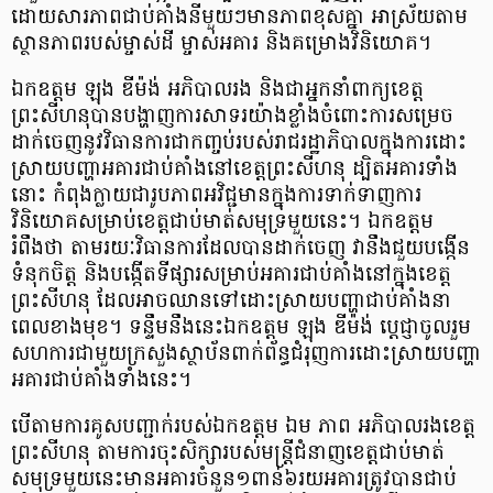
ដោយសារភាពជាប់គាំងនីមួយៗមានភាពខុសគ្នា អាស្រ័យតាម
ស្ថានភាពរបស់ម្ចាស់ដី ម្ចាស់អគារ និងគម្រោងវិនិយោគ។
ឯកឧត្តម ឡុង ឌីម៉ង់ អភិបាលរង និងជាអ្នកនាំពាក្យខេត្ត
ព្រះសីហនុបានបង្ហាញការសាទរយ៉ាងខ្លាំងចំពោះការសម្រេច
ដាក់ចេញនូវវិធានការជាកញ្ចប់របស់រាជរដ្ឋាភិបាលក្នុងការដោះ
ស្រាយបញ្ហាអគារជាប់គាំងនៅខេត្តព្រះសីហនុ ដ្បិតអគារទាំង
នោះ កំពុងក្លាយជារូបភាពអវិជ្ជមានក្នុងការទាក់ទាញការ
វិនិយោគសម្រាប់ខេត្តជាប់មាត់សមុទ្រមួយនេះ។ ឯកឧត្តម
រំពឹងថា តាមរយៈវិធានការដែលបានដាក់ចេញ វានឹងជួយបង្កើន
ទំនុកចិត្ត និងបង្កើតទីផ្សារសម្រាប់អគារជាប់គាំងនៅក្នុង​ខេត្ត
ព្រះសីហនុ ដែលអាចឈានទៅដោះស្រាយបញ្ហាជាប់គាំងនា
ពេលខាងមុខ។ ទន្ទឹមនឹងនេះឯកឧត្តម ឡុង ឌីម៉ង់ ប្តេជ្ញាចូលរួម
សហការជាមួយក្រសួងស្ថាប័នពាក់ព័ន្ធជំរុញការដោះស្រាយបញ្ហា
អគារជាប់គាំងទាំងនេះ។
បើតាមការគូសបញ្ជាក់របស់ឯកឧត្តម ឯម ភាព អភិបាលរងខេត្ត
ព្រះសីហនុ តាមការចុះសិក្សារបស់មន្ត្រីជំនាញខេត្តជាប់មាត់
សមុទ្រមួយនេះមានអគារចំនួន១ពាន់៦រយអគារត្រូវបានជាប់