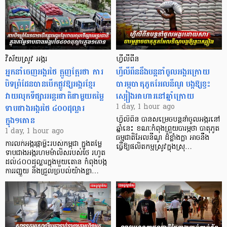
វិស័យស្រូវ អង្ករ
ហ្វីលីពីន
អ្នកនាំចេញអង្ករថៃ ត្អូញត្អែរថា ការ
ហ្វីលីពីននឹងបន្តនាំចូលអង្ករក្រោយ
បិទព្រំដែនបានបើកផ្លូវឱ្យអង្ករខ្មែរ
បារម្ភបាតុភូតអែលនីណូ បង្កឱ្យខ្វះ
វាយលុកទីផ្សារអន្តរជាតិជាមួយតម្លៃ
ស្បៀងអាហារនៅឆ្នាំក្រោយ
ទាបជាងអង្ករថៃ ៤០០ដុល្លារ
1 day, 1 hour ago
ក្នុង១តោន
ហ្វីលីពីន បាន​សម្រេចបន្តនាំចូលអង្ករនៅ
ឆ្នាំនេះ ខណៈកំពុងព្រួយបារម្ភថា បាតុភូត
1 day, 1 hour ago
ធម្មជាតិអែលនីណូ ដ៏ខ្លាំងក្លា​ អាចនឹង
ការលក់អង្ករផ្កាម្លិះរបស់កម្ពុជា ក្នុងតម្លៃ
ធ្វើឱ្យផលិតកម្មស្រូវក្នុងស្រុ…
ទាបជាងអង្ករហមម៉ាលិសរបស់ថៃ រហូត
ដល់៤០០ដុល្លារក្នុងមួយតោន កំពុងបង្ក
ការរញ្ជួយ និងជ្រួលច្របល់យ៉ាងខ្លា…