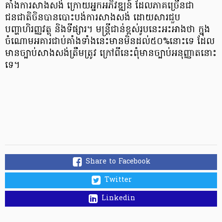
គាំងការសាងសង់ ក្រោយអ្នកអភិវឌ្ឍន៍ ដែលភាគច្រើនជា
ជនជាតិចិនបានបោះបង់ការសាងសង់ ដោយសារជួប
បញ្ហាហិរញ្ញវត្ថុ និងទីផ្សារ។ មន្ត្រីជាន់ខ្ពស់រូបនេះអះអាងថា ក្នុង
ចំណោមអគារជាប់គាំងទាំងនេះមានមិនដល់៥០%នោះទេ ដែល
មានច្បាប់សាងសង់ត្រឹមត្រូវ ក្រៅពីនេះពុំ​មានច្បាប់អនុញ្ញាតនោះ
ទេ។
Share to Facebook
Twitter
Linkedin