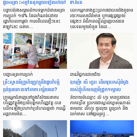
ជួប«គ្រោះ»ក្តៅ​គគុក​មួយ​ទៀត​ហើយ!
ជាង​គេ
បន្ទាប់​ពី​រង​សម្ពាធ​​ពី​ការ​ទម្លាក់​ពិដាន​អត្រា​
លោកអ្នក​នាង​ខ្លះ​ប្រាកដ​ជា​បាន​​ដឹង​ឮ​តាម​
ការ​ប្រាក់ ១៨​% ដែល​កំណត់​ដោយ​
រយៈ​ការ​អាន​ព័ត៌មាន ឬ​ការ​ផ្សព្វផ្សាយ​
រដ្ឋាភិបាល​កម្ពុជា កាល​ពី​ពេល​ថ្មីៗ​នេះ
ផ្សេងៗ អំពី​ភាព​ល្បីល្បាញ​របស់​ជន​
ឥឡូវ​នេះ ធនាគ…
បរទេស​មួយ​ចំនួន ដែល…
បញ្ហា​អត្រា​ការប្រាក់
ពាណិជ្ជករជោគជ័យ
គ្រឹះស្ថាន​មីក្រូ​ហិរញ្ញវត្ថុ​នឹង​ជួប​វិបត្តិ​
ឧកញ៉ា លី ហួរ៖ ដើមទុនរកស៊ីដំបូង
ធ្ងន់ធ្ងរ​ឈាន​ទៅ​រក​ការ​ក្ស័យធន?
របស់ខ្ញុំកើតចេញពីជ្រូក១ក្បាល
ក្រុម​អ្នក​ជំនាញ​នៅ​ក្នុង​វិស័យ​ធនាគារ
និយាយ​ពី​ឈ្មោះ លី ហួរ មាន​ប្រជាជន​
ហិរញ្ញវត្ថុ​និង​ប្រតិបត្តិករ​ហិរញ្ញ​វត្ថុ បាន​​
ភាគ​ច្រើន ប្រាកដ​ជា​ស្គាល់​ច្បាស់​ណាស់
លើក​ឡើង​ប្រហាក់​ប្រហែល​គ្នា​ថា ការ​ធ្វើ​
តាមរយៈ លីហួរ ដូរ​លុយ ប្តូរ​បា្រក់ និង​
អន្តរាគមន៍​ព…
លក់​មាស នៅ​ផ្សារ​អូរ​ឫ…