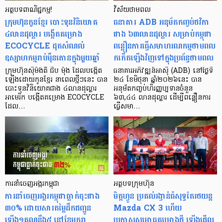
អត្ថបទពាណិជ្ជកម្ម!
វិស័យថាមពល
ក្រុមហ៊ុនកូនខ្មែរ បោះទុនវិនិយោគ
ធនាគារ ADB អនុម័តកញ្ចប់ថវិកា
៤លានដុល្លារ បង្កើតគម្រោង
ជាង ៦៣លានដុល្លារ សម្រាប់កម្ពុជា
ECOCYCLE ដុតសំណល់
ពន្លឿនការធ្វើ​សមាហរណកម្មថាមពល​
ឧស្សាហកម្មរាប់ម៉ឺនតោនក្នុងមួយឆ្នាំ
កកើតឡើងវិញទៅក្នុងប្រព័ន្ធថាមពល
ក្រុមហ៊ុនស៊ីម៉ង់តិ៍ ជីប ម៉ុង ដែលបង្កើត
ធនាគារអភិវឌ្ឍន៍អាស៊ី (ADB) នៅថ្ងៃទី
ឡើងដោយកូនខ្មែរ នាពេលថ្មីៗនេះ បាន
២៤ ខែមិថុនា ឆ្នាំ២០២៦នេះ បាន
បោះទុនវិនិយោគជាង ៤លានដុល្លារ
អនុម័តកញ្ចប់​ហិរញ្ញប្បទានចំនួន
អាមេរិក បង្កើតគម្រោង ECOCYCLE
៦៣,៤៤ លានដុល្លារ ដើម្បីពន្លឿនការ
ដែល…
ធ្វើសមា…
ការនាំចេញអង្ករកម្ពុជា
អត្ថបទក្រុមហ៊ុន
ការនាំចេញអង្ករកម្ពុជាធ្លាក់ចុះជាង
មិត្តហ្វូន ប្រគល់រង្វាន់ធំសុទ្ធតែរថយន្ត
៣០% ដោយសារតម្លៃដឹកជញ្ជូន
Mazda CX 3 ហើយ
ឡើង១គុណនឹង៥ នៅខែមករា
ប្រកាសសម្ពោធគម្រោងថ្មី ឡើងផ្អើល