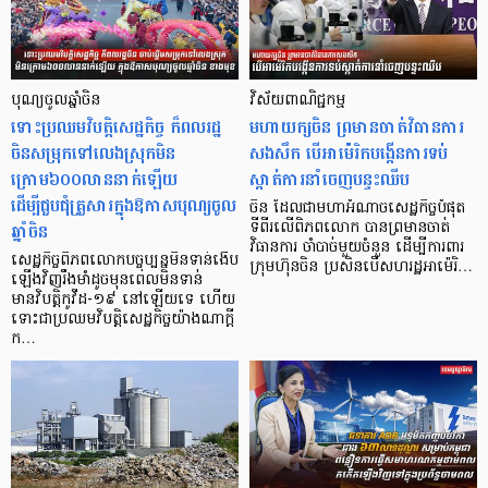
បុណ្យចូលឆ្នាំចិន
វិស័យពាណិជ្ជកម្ម
ទោះប្រឈមវិបត្តិសេដ្ឋកិច្ច ក៏ពលរដ្ឋ
មហាយក្សចិន ព្រមានចាត់វិធានការ
ចិនសម្រុកទៅលេងស្រុកមិន
សងសឹក បើអាម៉េរិកបង្កើនការទប់
ក្រោម៦០០លាននាក់ឡើយ
ស្កាត់ការនាំចេញបន្ទះឈីប
ដើម្បីជួបជុំគ្រួសារក្នុងឱកាសបុណ្យចូល
ចិន ដែលជាមហាអំណាចសេដ្ឋកិច្ចបំផុត
ឆ្នាំចិន
ទីពីរលើពិភពលោក បានព្រមានចាត់
វិធានការ ចាំបាច់មួយចំនួន ដើម្បីការពារ
សេដ្ឋកិច្ចពិភពលោកបច្ចុប្បន្នមិនទាន់ងើប
ក្រុមហ៊ុនចិន ប្រសិនបើសហរដ្ឋអាម៉េរិ…
ឡើងវិញរឹងមាំដូចមុនពេលមិនទាន់
មានវិបត្តិកូវីដ-១៩ នៅឡើយទេ ហើយ
ទោះជាប្រឈមវិបត្តិសេដ្ឋកិច្ចយ៉ាងណាក្ដី
ក…