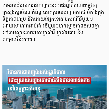
តាមរយៈវិធានការជាកញ្ចប់នេះ រាជរដ្ឋាភិបាលតម្រូវឲ្យ
ក្រសួងស្ថាប័នពាក់ព័ន្ធ ដោះស្រាយបញ្ហាអគារជាប់គាំងក្នុង
ទិដ្ឋភាពជារួម និងដោយឡែកទៅតាមករណីនីមួយៗ
ដោយសារភាពជាប់គាំងនីមួយៗមានស្ថានភាពខុសៗគ្នា
ទៅតាមស្ថានភាពរបស់ម្ចាស់ដី ម្ចាស់អគារ និង
គម្រោងវិនិយោគ។