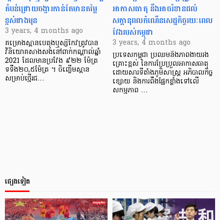
តំបន់ជ្រោយចង្វារកាន់តែមានតម្លៃ
អាកាសធាតុ នឹងអាចរំខានដល់
ខ្ពស់ជាងមុន
សក្តានុពលកំណើនសេដ្ឋកិច្ចរយៈពេល
វែងរបស់កម្ពុជា
3 years, 4 months ago
3 years, 4 months ago
គម្រោងស្ពានបេតុងឬស្សីកែវត្រូវបាន
វិនិយោគសាងសង់នៅពាក់កណ្ដាល់ឆ្នាំ
ប្រទេសកម្ពុជា ប្រឈមនឹងភាពងាយរង
2021 ដែលមានប្រវែង ៩២២ ម៉ែត្រ
គ្រោះខ្ពស់ នៃការប្រែប្រួលអាកាសធាតុ
ទទឹង២០,៥ម៉ែត្រ ។ ចិញ្ចើមស្ពាន
ដោយសារទីតាំងភូមិសាស្ត្រ អភិបាលកិច្ច
សម្រាប់ថ្មើរជ…
ខ្សោយ និងការពឹងផ្អែកខ្លាំងទៅលើ
សកម្មភាព …
ផ្សេងទៀត