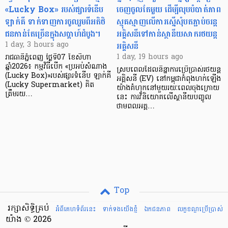
«Lucky Box» របស់ផ្សារទំនើប
ចេញចូលតែមួយ ដើម្បីលុបបំបាត់ភាព
ឡាក់គី ទាក់ទាញការចូលរួមពីអតិថិ
ស្មុគស្មាញលើការស្នើសុំបតភ្ជាប់ចរន្ត
ជនកាន់តែច្រើនក្នុងសប្តាហ៍ដំបូង។
អគ្គិសនីទៅកាន់ស្ថានីយសាករថយន្ត
អគ្គិសនី
1 day, 3 hours ago
1 day, 19 hours ago
រាជធានីភ្នំពេញ ថ្ងៃទី07 ខែសីហា
ឆ្នាំ2026៖ កម្មវិធីបើក «ប្រអប់សំណាង
ស្របពេលដែលនិន្នាការប្រើប្រាស់រថយន្ត
(Lucky Box)»របស់ផ្សារទំនើប ឡាក់គី
អគ្គិសនី (EV) នៅកម្ពុជាកំពុងហក់ឡើង
(Lucky Supermarket) គិត
យ៉ាងគំហុកនៅមួយរយៈពេលចុងក្រោយ
ត្រឹមរយ…
នេះ ការវិនិយោគលើស្ថានីយបញ្ចូល
ថាមពលអគ្គ…
Top
រក្សាសិទ្ធិគ្រប់
អំពីគេហទំព័រនេះ
ទាក់ទងយើងខ្ញំ
ឯកជនភាព
លក្ខខណ្ឌ​ប្រើ​ប្រាស់
យ៉ាង © 2026