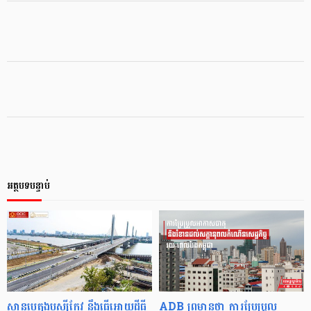
អត្ថបទបន្ទាប់
ស្ពានបេតុងឬស្សីកែវ នឹងធ្វើអោយដីធ្លី
ADB ព្រមានថា ការប្រែប្រួល