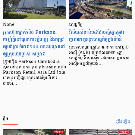
None
សេដ្ឋកិច្ច​
ក្រុមហ៊ុនផ្សារទំនើប Parkson
វិស័យ​សំខាន់ៗ​៤​ដែល​ធ្វើ​ឲ្យ​កម្ពុជា​
ចាញ់ក្ដីនៅតុលាការភ្នំពេញ និងតម្រូវ
ក្លាយ​ជា​កូន​ខ្លា​សេដ្ឋកិច្ច​ក្នុង​តំបន់
ឲ្យបង់ប្រាក់ជាង១៤៤ លានដុល្លារទៅ
ប្រទេស​កម្ពុជា​ត្រូវ​បាន​ធនាគារ​អភិវឌ្ឍន៍​
ឲ្យក្រុមហ៊ុនម្ចាស់ គម្រោង
អាស៊ី (ADB) ឲ្យ​រហ័ស​នាមថា «ខ្លា​
សេដ្ឋកិច្ច​ថ្មី​នៃ​អាស៊ី» ដោយសារ​ប្រទេស​
ក្រុមហ៊ុន Parkson Cambodia
អាស៊ី​អាគ្នេយ៍​មួយ​ន…
ស្ថិតនៅក្រោមការគ្រប់គ្រងរបស់ក្រុមហ៊ុន
Parkson Retail Asia Ltd ដែល
បានចុះបញ្ចីផ្សារហ៊ុននៅសិង្ហបុរីនោះ
បានចា…
ថ្មីៗ
ច្រើនទៀត