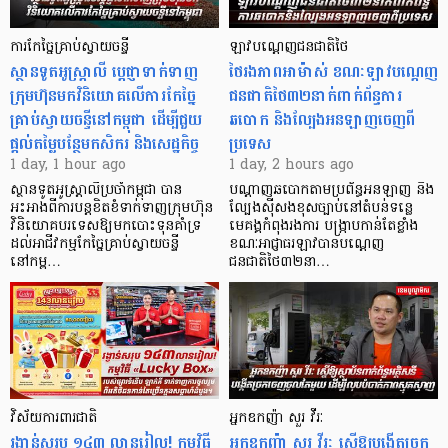
ការកែច្នៃគ្រាប់ស្វាយចន្ទី
ឡាវបណ្តេញជនជាតិថៃ
ស្ថានទូតអូស្ត្រាលី ប្តេជ្ញាទាក់ទាញ
ថៃរងភាពអាម៉ាស់ ខណៈឡាវបណ្តេញ
ក្រុមហ៊ុនមក​វិនិយោគលើការកែច្នៃ
ជនជាតិថៃ៣២នាក់ពាក់ព័ន្ធការ
គ្រាប់ស្វាយចន្ទីនៅកម្ពុជា ដើម្បីជួយ
ឆបោក និងល្បែងអនឡាញចេញពី
ផ្តល់តម្លៃបន្ថែមកសិករ និងសេដ្ឋកិច្ច
ប្រទេស
1 day, 1 hour ago
1 day, 2 hours ago
ស្ថានទូតអូស្ត្រាលីប្រចាំកម្ពុជា បាន
បណ្តាញឆបោកតាមប្រព័ន្ធអនឡាញ និង
អះអាងពីការបន្តខិតខំទាក់ទាញក្រុមហ៊ុន
ល្បែងស៊ីសងខុសច្បាប់នៅតំបន់ទន្លេ
វិនិយោគបរទេសឱ្យមកបោះទុនគាំទ្រ
មេគង្គកំពុងរងការ បង្ក្រាប​កាន់តែខ្លាំង
ដល់អាជីវកម្មកែច្នៃគ្រាប់ស្វាយចន្ទី
ខណៈអាជ្ញាធរឡាវបានបណ្តេញ
នៅកម្ព…
ជនជាតិថៃ៣២នា…
វិស័យការពារជាតិ
អ្នកឧកញ៉ា សួរ វីរៈ
រង្វាន់សរុប ១៤៣ លានរៀល! កម្មវិធី
អ្នកឧកញ៉ា សួរ វីរៈ ស្នើឱ្យបង្កើតច្រក