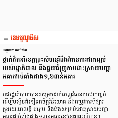
បញ្ហាអគារជាប់គាំង
ថ្នាក់ដឹកនាំខេត្តព្រះសីហនុរំពឹងវិធានការជាកញ្ចប់
របស់រដ្ឋាភិបាល នឹងជួយជំរុញការដោះសា្រយបញ្ហា
អគារជាប់គាំងជាង១,៦ពាន់អគារ
រាជរដ្ឋាភិបាលបានសម្រេចដាក់ចេញវិធានការជាកញ្ចប់
ដើម្បីបង្កើនជំនឿទុកចិត្តវិនិយោគ និងតម្រូវការទីផ្សារ
ក្នុងរយៈពេលខ្លី មធ្យម និងវែងសម្រាប់ដោះស្រាយបញ្ហា
អគារជាប់គាំងជាង១ពាន់អគារនៅខេត្តព្រះសីហនុ។