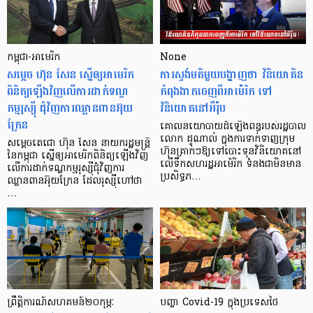
កម្ពុជា-អាមេរិក
None
សម្តេច ហ៊ុន សែន ស្នើឲ្យអាមេរិក
ការស្ទង់មតិមួយបង្ហាញថា វិនិយោគិន
ពិនិត្យឡើងវិញលើការដាក់ទណ្ឌ
កំពុងងាកចេញពីអាម៉េរិក ទៅ
កម្មរុស្ស៊ី ជុំវិញការឈ្លានពានអ៊ុយ
វិនិយោគនៅអឺរ៉ុប
ក្រែន
គោលនយោបាយដំឡើងពន្ធរបស់រដ្ឋបាល
លោក ដូណាល់ ក្នុងការទាក់ទាញក្រុម
សម្តេចតេជោ ហ៊ុន សែន នាយករដ្ឋមន្ត្រី
ហ៊ុនគ្រាក់ៗឱ្យទៅបោះទុនវិនិយោគនៅ
នៃកម្ពុជា ស្នើឲ្យអាមេរិកពិនិត្យឡើងវិញ
លើទឹកសហរដ្ឋអាម៉េរិក ទំនងជាមិនមាន
លើការដាក់ទណ្ឌកម្មរុស្ស៊ីជុំវិញការ
ប្រសិទ្ធភ…
ឈ្លានពានអ៊ុយក្រែន ដែលរុស្ស៊ីហៅថា
…
ព្រឹត្តិការណ៍សហគមន៍២០កុម្ភៈ
បញ្ហា​ Covid-19 ក្នុងប្រទេសថៃ