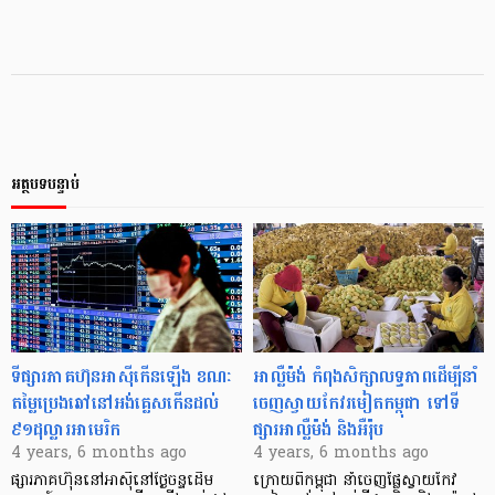
អត្ថបទបន្ទាប់
ទីផ្សារភាគហ៊ុនអាស៊ីកើនឡើង ខណៈ
អាល្លឺម៉ង់ កំពុងសិក្សាលទ្ធភាពដើម្បីនាំ
តម្លៃប្រេងឆៅនៅអង់គ្លេសកើនដល់
ចេញស្វាយកែវរមៀតកម្ពុជា ទៅទី
៩១ដុល្លារអាមេរិក
ផ្សារអាល្លឺម៉ង់ និងអឺរ៉ុប
4 years, 6 months ago
4 years, 6 months ago
ផ្សារភាគហ៊ុននៅអាស៊ីនៅថ្ងៃចន្ទដើម
ក្រោយពីកម្ពុជា នាំចេញផ្លែស្វាយកែវ