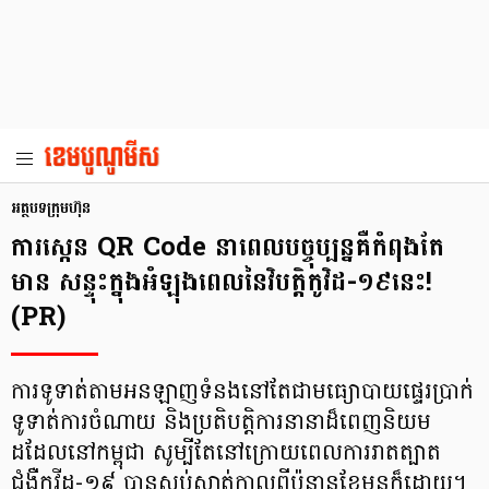
អត្ថបទក្រុមហ៊ុន
ការស្កេន QR Code នាពេលបច្ចុប្បន្នគឺកំពុងតែ
មាន សន្ទុះក្នុងអំឡុងពេលនៃវិបត្តិកូវិដ-១៩នេះ!
(PR)
ការទូទាត់តាមអនឡាញទំនងនៅតែជាមធ្យោបាយផ្ទេរប្រាក់
ទូទាត់ការចំណាយ និងប្រតិបត្តិការនានាដ៏ពេញនិយម
ដដែលនៅកម្ពុជា សូម្បីតែនៅក្រោយពេលការរាតត្បាត
ជំងឺកូវីដ-១៩ បានស្ងប់ស្ងាត់កាលពីប៉ុន្មានខែមុនក៏ដោយ។