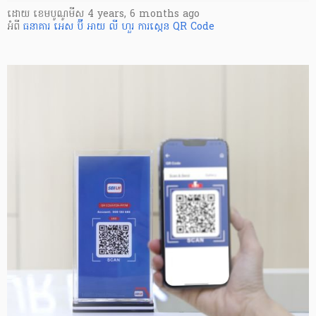
ដោយ
​ ខេមបូណូមីស
4 years, 6 months ago
អំពី
ធនាគារ អេស ប៊ី អាយ លី ហួរ
ការស្កេន QR Code