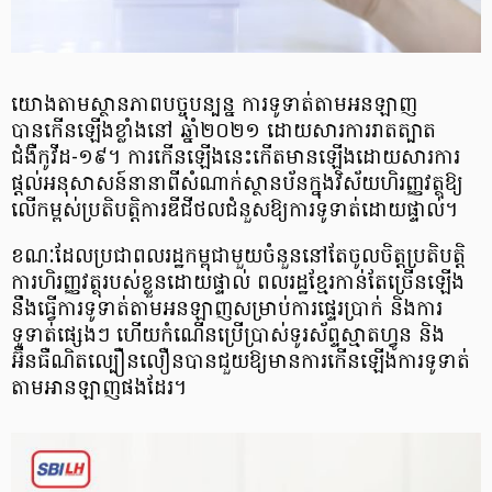
យោងតាមស្ថានភាពបច្ចុបន្បន្ន ការទូទាត់តាមអនឡាញ
បានកើនឡើងខ្លាំងនៅ ឆ្នាំ២០២១ ដោយសារការរាតត្បាត
ជំងឺកូវីដ-១៩។ ការកើនឡើងនេះកើតមានឡើងដោយសារការ
ផ្តល់អនុសាសន៍នានាពីសំណាក់ស្ថានប័នក្នុងវិស័យហិរញ្ញវត្ថុឱ្យ
លើកម្ពស់ប្រតិបត្តិការឌីជីថលជំនួសឱ្យការទូទាត់ដោយផ្ទាល់។
ខណៈដែលប្រជាពលរដ្ឋកម្ពុជាមួយចំនួននៅតែចូលចិត្តប្រតិបត្តិ
ការហិរញ្ញវត្ថុរបស់ខ្លួនដោយផ្ទាល់ ពលរដ្ឋខ្មែរកាន់តែច្រើនឡើង
នឹងធ្វើការទូទាត់តាមអនឡាញសម្រាប់ការផ្ទេរប្រាក់ និងការ
ទូទាត់ផ្សេងៗ ហើយកំណើនប្រើប្រាស់ទូរស័ព្ទស្មាតហ្វូន និង
អ៊ីនធឺណិតល្បឿនលឿនបានជួយឱ្យមានការកើនឡើងការទូទាត់
តាមអានឡាញផងដែរ។