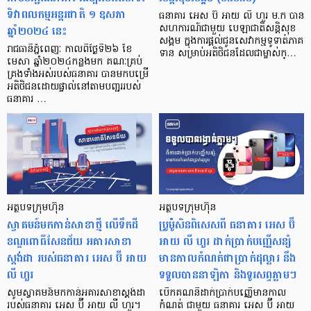
ទិវាពលកម្មអន្តរជាតិ ១ ឧសភា
ធនាគារ អេស ប៊ី អាយ លី ហួរ ម.ក បាន
ឆ្នាំ២០២៤ នេះ
សហការណ៍ជាមួយ បេឡាជាតិសន្តិសុខ
សង្គម ក្នុងការផ្តល់ជូនសេវាកម្មទូទាត់ភាគ
រាជធានីភ្នំពេញៈ កាលពីថ្ងៃទី២៦ ខែ
ទាន សម្រាប់អតិថិជនដែលជាម្ចាស់ក្…
មេសា ឆ្នាំ២០២៤កន្លងមក គណៈគ្រប់
គ្រងទាំងអស់របស់ធនាគារ បានមកបម្រើ
អតិថិជនដោយផ្ទាល់នៅតាមបញ្ជររបស់
ធនាគារ …
អត្ថបទក្រុមហ៊ុន
អត្ថបទក្រុមហ៊ុន
ស្វាគមន៍មកកាន់សាខាថ្មី លើទឹកដី
ប្រូម៉ូសិនពិសេសពី ធនាគារ អេស ប៊ី
ខណ្ឌពោធិ៍សែនជ័យ អគារសាខា
អាយ លី ហួរ ដាក់ប្រាក់បញ្ញើសន្សំ
ស្តង់ដា របស់ធនាគារ អេស ប៊ី អាយ
មានកាលកំណត់ជាប្រាក់ដុល្លារ នឹង
លី ហួរ
ទទួលបាននាឡិកា និងទូរសព្ទភ្លាមៗ
សូមស្វាគមន៍មកកាន់អគារសាខាស្តង់ដា
បើកគណនីដាក់ប្រាក់បញ្ញើមានកាល
របស់ធនាគារ អេស ប៊ី អាយ លី ហួរ។
កំណត់ ជាមួយ ធនាគារ អេស ប៊ី អាយ