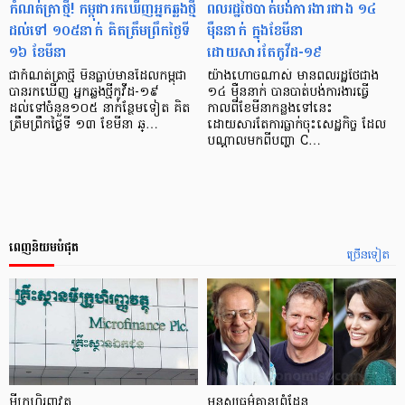
កំណត់ត្រាថ្មី! កម្ពុជារកឃើញអ្នកឆ្លងថ្មី
ពលរដ្ឋថៃបាត់បង់ការងារជាង ១៤
ដល់ទៅ ១០៥នាក់ គិតត្រឹមព្រឹកថ្ងៃទី
ម៉ឺននាក់ ក្នុងខែមីនា
១៦ ខែមីនា
ដោយសារតែកូវីដ-១៩
ជាកំណត់​ត្រាថ្មី មិនធ្លាប់មាន​​ដែល​កម្ពុជា​
យ៉ាងហោចណាស់ មានពលរដ្ឋថៃជាង
បាន​រកឃើញ​ អ្នកឆ្លង​ថ្មី​កូវីដ-១៩
១៤ ម៉ឺននាក់ បានបាត់បង់ការងារធ្វើ
ដល់ទៅចំនួន១០៥ នាក់ន្ថែមទៀត គិត
កាលពីខែមីនាកន្លងទៅនេះ
ត្រឹមព្រឹកថ្ងៃទី ១៣ ខែមីនា ឆ្…
ដោយសារតែការធ្លាក់ចុះសេដ្ឋកិច្ច ដែល
បណ្ដាលមកពីបញ្ហា C…
ពេញនិយមបំផុត
ច្រើនទៀត
មីក្រូ​ហិរញ្ញវត្ថុ
មនុស្ស​ធម៌​គ្មាន​ព្រំដែន