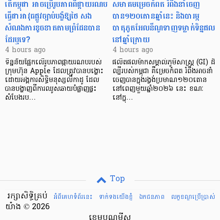
តើកម្ពុជា អាចប្រើរូបភាពពីផ្កាយរណប
សមាគមម្រេចកំពត រំពឹងនាំចេញ
ធ្វើជាអាវុធផ្លូវច្បាប់បង្ខំឱ្យថៃ សង
បាន១២០តោនឆ្នាំនេះ និងបារម្ភ
សំណងការខូចខាតតាមព្រំដែនបាន
បាតុភូតអែលនីណូទាញទម្លាក់ទិន្នផល
ដែរឬទេ?​
នៅឆ្នាំក្រោយ
4 hours ago
4 hours ago
ទិន្នន័យផ្អែកលើរូបភាពផ្កាយរណបរបស់
ផលិតផលម៉ាកសម្គាល់ភូមិសាស្ត្រ (GI) ដ៏
ក្រុមហ៊ុន Apple ដែលត្រូវបានបង្ហោះ
ល្បីរបស់កម្ពុជា គឺម្រេចកំពត រំពឹងអាចនាំ
ដោយអង្គការសិទ្ធិមនុស្សលីកាដូ ដែល
ចេញបានក្នុងរង្វង់ប្រមាណ១២០តោន
បានបង្ហាញពីការឈូសឆាយបំផ្លាញផ្ទះ
នៅពេញមួយឆ្នាំ២០២៦ នេះ ខណៈ
សំបែងរប…
នៅក្នុ…
Top
រក្សាសិទ្ធិគ្រប់
អំពីគេហទំព័រនេះ
ទាក់ទងយើងខ្ញំ
ឯកជនភាព
លក្ខខណ្ឌ​ប្រើ​ប្រាស់
យ៉ាង © 2026
ខេមបូណូមីស