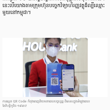
នេះបើយោងតាមក្រុមហ៊ុនបច្ចេកវិទ្យាហិរញ្ញវត្ថុដ៏ល្បីឈ្មោះ
មួយនៅកម្ពុជា។
ការស្កេន QR Code កំពុងពេញនិយមនាពេលបច្ចប្បន្ន ពិសេសក្នុងអំឡុងពេល
នៃវិបត្តិកូវិដ-១៩នេះ!