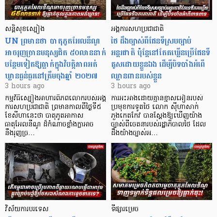
សន្តិសុខស្បៀង
អង្គការសហប្រជាជាតិ
UN ព្រមានថា បាតុភូតអែលនីណូ
ថៃ ដឹងច្បាស់ពីផែនទីស្របច្បាប់
អាចរុញច្រានមនុស្សជិត ៥០លាននាក់
អន្តរជាតិ ប៉ុន្តែនៅតែគឃ្លើនប្រើផែនទី
បន្ថែមទៀតឱ្យធ្លាក់ក្នុងវិបត្តិ​ភាពអត់
គូសដោយខ្លួនឯង ដើម្បីបិទបាំងអំពើ
ឃ្លានធ្ងន់ធ្ងរនៅត្រឹមចុងឆ្នាំ ២០២៧
ឈ្លានពានរបស់ខ្លួន
3 hours ago
3 hours ago
កម្មវិធីស្បៀងអាហារពិភពលោករបស់អង្គ
ការអះអាងដោយគ្មានខ្មាសអៀនរបស់
ការសហប្រជាជាតិ ព្រមាន​កាលពីថ្ងៃទី៥
ប្រមុខការទូតថៃ លោក ស៊ីហាសាក់
ខែសីហានេះថា បាតុភូតអាកាស
ភួងកេតកែវ បានស្តែងឱ្យឃើញយ៉ាង
ធាតុអែលនីណូ ដ៏កំណាចខ្លាំងក្លាអាច
ច្បាស់ពីចេតនារបស់រដ្ឋាភិបាលថៃ ដែល
នឹងរុញច្រ…
ដឹងយ៉ាងច្បាស់អ…
វិស័យការបរទេស
ទីផ្សារម្រេច