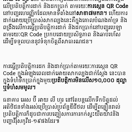
លើប្រតិបត្តិការដាក់ និងដកប្រាក់ តាមរយៈ
ការស្កេន
QR Code
នៅបញ្ជរហេរញ្ញិកដែលមានទីតាំងនៅ
សាខា៧មករា។
ហើយការ
ដាក់អោយប្រើប្រាស់សាកល្បងនេះគឺក្នុងគោលបំណងគាំទ្រ និង
ពង្រឹងលើការធ្វើប្រតិបត្តិការដាក់ និងដកប្រាក់នៅបញ្ជរបេឡា
តាមរយៈQR Code ប្រកបដោយប្រសិទ្ធភាព និងឆាប់រហ័ស
ដើម្បីទទួលបាននូវទំនុកចិត្តពីសាធារណជន។
ការធ្វើប្រតិបត្តិការដក និងដាក់ប្រាក់តាមរយៈការស្កេន QR
Code ក្នុងអំឡុងពេលដាក់អោយសាកល្បងជាក់ស្តែង នេះបាន
ក្នុងទំហំទឹកប្រាក់ក្នុងមួយ
ប្រតិបត្តិការមិនលើស១០,០០០ ដុល្លា
ឬទំហំសមមូល។
ធនាគារ អេស ប៊ី អាយ លី ហួរ នៅតែបន្តលើកទឹកចិត្តដល់
អតិថិជនទាំងអស់ប្រើប្រាស់ប្រព័ន្ធឌីជីថល ដើម្បីពន្លឿនរាល់
ប្រតិបត្តិការក៏ដូចជាការបញ្ចៀសការការកក់ស្ទះយឺតយ៉ាវ​ និង
បញ្ហាវីរ៉ុសកូវីដ-១៩ផងដែរ៕