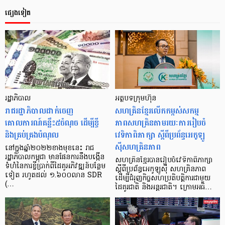
ផ្សេងទៀត
រដ្ឋាភិបាល
អត្ថបទក្រុមហ៊ុន
រាជរដ្ឋាភិបាលដាក់ចេញ
សហគ្រិនខ្មែរលើកកម្ពស់សកម្ម
គោលការណ៍គន្លឹះ៥ចំណុច ដើម្បីខ្ចី
ភាពសហគ្រិនតាមរយៈការរៀបចំ
និងគ្រប់គ្រងបំណុល
វេទិកាពិភាក្សា ស្តីពីប្រព័ន្ធអេកូឡូ
ស៊ីសហគ្រិនភាព
នៅក្នុងឆ្នាំ២០២២ខាងមុខនេះ រាជ
រដ្ឋាភិបាល​កម្ពុជា មានផែនការនឹងបង្កើន
សហគ្រិនខ្មែរបានរៀបចំវេទិកាពិភាក្សា
ទំហំនៃការខ្ចីប្រាក់ពីដៃគូអភិវឌ្ឍន៍បន្ថែម
ស្តីពីប្រព័ន្ធអេកូឡូស៊ី សហគ្រិនភាព
ទៀត រហូតដល់ ១.៦០០លាន SDR
ដើម្បីជំរុញកិច្ចសហប្រតិបត្តិការជាមួយ
(…
ដៃគូរជាតិ និងអន្តរជាតិ។ ក្រោមអធិ…