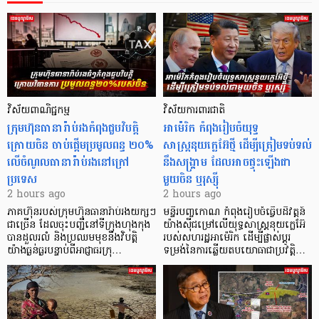
វិស័យពាណិជ្ជកម្ម
វិស័យការពារជាតិ
ក្រុមហ៊ុនធានារ៉ាប់រងកំពុងជួបវិបត្តិ
អាម៉េរិក កំពុងរៀបចំយុទ្ធ
ក្រោយចិន ចាប់ផ្តើមប្រមូលពន្ធ ២០%
សាស្ត្រនុយក្លេអ៊ែថ្មី ដើម្បីត្រៀមទប់ទល់
លើចំណូលធានារ៉ាប់រងនៅក្រៅ
នឹងសង្គ្រាម ដែលអាចផ្ទុះឡើងជា
ប្រទេស
មួយចិន ឬរុស្ស៊ី
2 hours ago
2 hours ago
ភាគហ៊ុនរបស់ក្រុមហ៊ុនធានារ៉ាប់រងយក្សៗ
មន្ទីរបញ្ចកោណ កំពុងរៀបចំធ្វើបដិវត្តន៍
ជាច្រើន ដែលចុះបញ្ជីនៅទីក្រុងហុងកុង
យ៉ាងស៊ីជម្រៅលើយុទ្ធសាស្ត្រនុយក្លេអ៊ែ
បានដួលរលំ និងប្រឈមមុខនឹងវិបត្តិ
របស់សហរដ្ឋអាម៉េរិក ដើម្បីផ្លាស់ប្តូរ
យ៉ាងធ្ងន់ធ្ងរបន្ទាប់ពីអាជ្ញាធរក្រុ…
ទម្រង់នៃការឆ្លើយតបយោធាជាប្រវត្តិ…