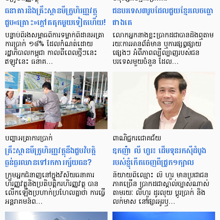
ធនាគារ​និង​គ្រឹះស្ថាន​មីក្រូ​ហិរញ្ញវត្ថុ​
ជន​បរទេស​៣​រូប​ដែល​ជួយ​ខ្មែរ​លេច​ធ្លោ​
ជួប«គ្រោះ»ក្តៅ​គគុក​មួយ​ទៀត​ហើយ!
ជាង​គេ
បន្ទាប់​ពី​រង​សម្ពាធ​​ពី​ការ​ទម្លាក់​ពិដាន​អត្រា​
លោកអ្នក​នាង​ខ្លះ​ប្រាកដ​ជា​បាន​​ដឹង​ឮ​តាម​
ការ​ប្រាក់ ១៨​% ដែល​កំណត់​ដោយ​
រយៈ​ការ​អាន​ព័ត៌មាន ឬ​ការ​ផ្សព្វផ្សាយ​
រដ្ឋាភិបាល​កម្ពុជា កាល​ពី​ពេល​ថ្មីៗ​នេះ
ផ្សេងៗ អំពី​ភាព​ល្បីល្បាញ​របស់​ជន​
ឥឡូវ​នេះ ធនាគ…
បរទេស​មួយ​ចំនួន ដែល…
បញ្ហា​អត្រា​ការប្រាក់
ពាណិជ្ជករជោគជ័យ
គ្រឹះស្ថាន​មីក្រូ​ហិរញ្ញវត្ថុ​នឹង​ជួប​វិបត្តិ​
ឧកញ៉ា លី ហួរ៖ ដើមទុនរកស៊ីដំបូង
ធ្ងន់ធ្ងរ​ឈាន​ទៅ​រក​ការ​ក្ស័យធន?
របស់ខ្ញុំកើតចេញពីជ្រូក១ក្បាល
ក្រុម​អ្នក​ជំនាញ​នៅ​ក្នុង​វិស័យ​ធនាគារ
និយាយ​ពី​ឈ្មោះ លី ហួរ មាន​ប្រជាជន​
ហិរញ្ញវត្ថុ​និង​ប្រតិបត្តិករ​ហិរញ្ញ​វត្ថុ បាន​​
ភាគ​ច្រើន ប្រាកដ​ជា​ស្គាល់​ច្បាស់​ណាស់
លើក​ឡើង​ប្រហាក់​ប្រហែល​គ្នា​ថា ការ​ធ្វើ​
តាមរយៈ លីហួរ ដូរ​លុយ ប្តូរ​បា្រក់ និង​
អន្តរាគមន៍​ព…
លក់​មាស នៅ​ផ្សារ​អូរ​ឫ…