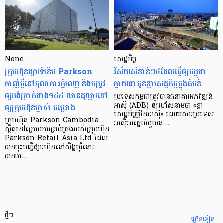
None
សេដ្ឋកិច្ច​
ក្រុមហ៊ុនផ្សារទំនើប Parkson
វិស័យ​សំខាន់ៗ​៤​ដែល​ធ្វើ​ឲ្យ​កម្ពុជា​
ចាញ់ក្ដីនៅតុលាការភ្នំពេញ និងតម្រូវ
ក្លាយ​ជា​កូន​ខ្លា​សេដ្ឋកិច្ច​ក្នុង​តំបន់
ឲ្យបង់ប្រាក់ជាង១៤៤ លានដុល្លារទៅ
ប្រទេស​កម្ពុជា​ត្រូវ​បាន​ធនាគារ​អភិវឌ្ឍន៍​
ឲ្យក្រុមហ៊ុនម្ចាស់ គម្រោង
អាស៊ី (ADB) ឲ្យ​រហ័ស​នាមថា «ខ្លា​
សេដ្ឋកិច្ច​ថ្មី​នៃ​អាស៊ី» ដោយសារ​ប្រទេស​
ក្រុមហ៊ុន Parkson Cambodia
អាស៊ី​អាគ្នេយ៍​មួយ​ន…
ស្ថិតនៅក្រោមការគ្រប់គ្រងរបស់ក្រុមហ៊ុន
Parkson Retail Asia Ltd ដែល
បានចុះបញ្ចីផ្សារហ៊ុននៅសិង្ហបុរីនោះ
បានចា…
ថ្មីៗ
ច្រើនទៀត