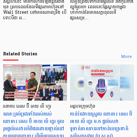
សប្ដាហ៍នេះ មានការកើនឡើងខ្ពស់ជាង
រមៀតត្រង់ទៅកាន់ទីផ្សារចិន និងកូរ៉េខាង
មុន ស្របពេលដែលទីផ្សារភាគហ៊ុននៅ
ត្បូងរួចមក ពេលនេះផ្លែស្វាយកម្ពុជា
Wall Street នៅមានសភាពទ្រឹង បើ
ហាក់កាន់តែមានសក្ដានុពលទី
ទោះបីជា អ…
ផ្សារសម្រ…
Related Stories
More
ធនាគារ អេស ប៊ី អាយ លី ហួរ
អត្ថបទក្រុមហ៊ុន
គណៈគ្រប់គ្រងទាំងអស់របស់
កាន់តែងាយស្រួល ធនាគារ អេស ប៊ី
ធនាគារ អេស ប៊ី អាយ លី ហួរ ចូល
អាយ លី ហួរ ម.ក ផ្តល់សេវា
រួមផ្តល់សេវាអតិថិជនដោយផ្ទាល់នៅ
ទូទាត់ភាគទានទៅកាន់បេឡាជាតិ
តាមបញ្ជរធនាគារ ដើម្បីអបអរសាទរ
សន្តិសុខសង្គម (ប.ស.ស)