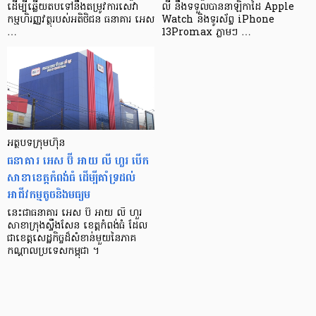
ដើម្បីឆ្លើយតបទៅនឹងតម្រូវការសេវា
លី នឹងទទួលបាននាឡិកាដៃ Apple
កម្មហិរញ្ញវត្ថុរបស់អតិថិជន ធនាគារ អេស
Watch និងទូរស័ព្ទ iPhone
…
13Promax ភ្លាមៗ …
អត្ថបទក្រុមហ៊ុន
ធនាគារ អេស ប៊ី អាយ លី ហួរ បើក
សាខាខេត្តកំពង់ធំ ដើម្បីគាំទ្រដល់
អាជីវកម្មតូចនិងមធ្យម
នេះជាធនាគារ អេស ប៊ី អាយ លី ហួរ
សាខាក្រុងស្ទឹងសែន ខេត្តកំពង់ធំ ដែល
ជាខេត្តសេដ្ឋកិច្ចដ៏សំខាន់មួយនៃភាគ
កណ្ដាលប្រទេសកម្ពុជា ។