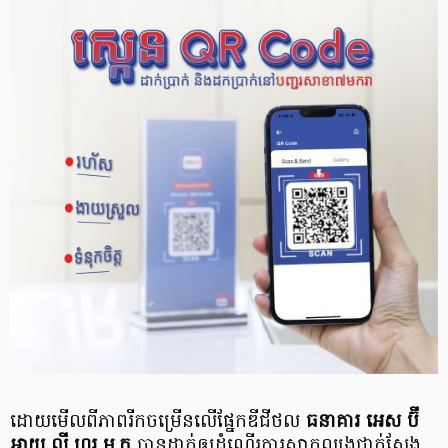
ដោយមើលពីភាពរីកចម្រើនលើផ្នែកឌីជីថល
ធនាគារ អេស ប៊ី
អាយ លី​ ហួរ​ ម.​ក
បាន​ដាក់ឲ្យដំណើរការសាកល្បងជាក់ស្តែង