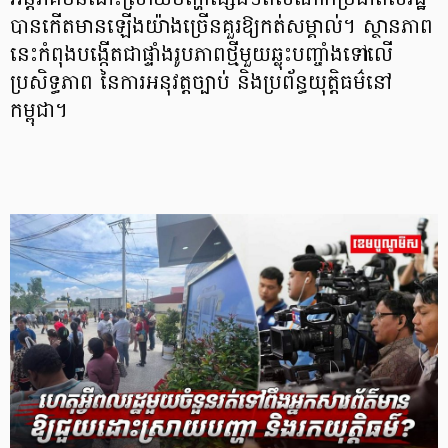
អន្តរាគមន៍ដោះស្រាយបញ្ហាផ្សេងៗពីសំណាក់ប្រជាពលរដ្ឋ
បានកើតមានឡើងយ៉ាងច្រើនគួរឱ្យកត់សម្គាល់។ ស្ថានភាព
នេះកំពុងបង្កើតជាផ្ទាំងរូបភាពថ្មីមួយឆ្លុះបញ្ចាំងទៅលើ
ប្រសិទ្ធភាព នៃការអនុវត្តច្បាប់ និងប្រព័ន្ធយុត្តិធម៌នៅ
កម្ពុជា។