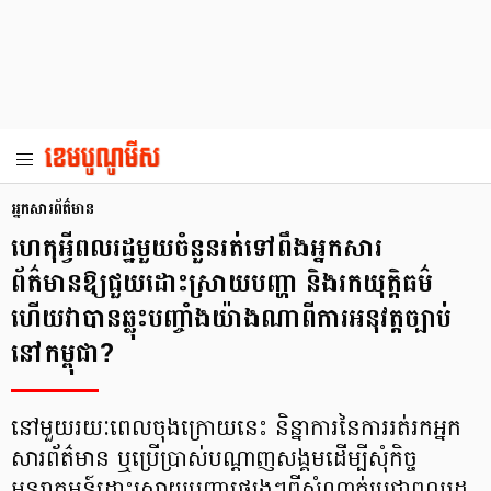
អ្នកសារព័ត៌មាន
ហេតុអ្វីពលរដ្ឋមួយចំនួនរត់ទៅពឹងអ្នកសារ
ព័ត៌មានឱ្យជួយដោះស្រាយបញ្ហា និងរកយុត្តិធម៌
ហើយវាបានឆ្លុះបញ្ចាំងយ៉ាងណាពីការអនុវត្តច្បាប់
នៅកម្ពុជា?
នៅមួយរយៈពេលចុងក្រោយនេះ និន្នាការនៃការរត់រកអ្នក
សារព័ត៌មាន ឬប្រើប្រាស់បណ្តាញសង្គមដើម្បីសុំកិច្ច