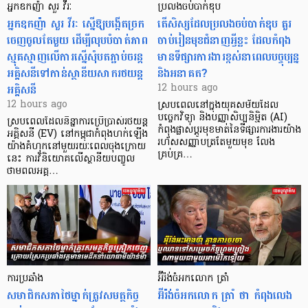
អ្នកឧកញ៉ា សួរ វីរៈ
ប្រលងចប់បាក់ឌុប
អ្នកឧកញ៉ា សួរ វីរៈ ស្នើឱ្យបង្កើតច្រក
តើសិស្សដែលប្រលងចប់បាក់ឌុប គួរ
ចេញចូលតែមួយ ដើម្បីលុបបំបាត់ភាព
ចាប់រៀនមុខជំនាញអ្វីខ្លះ ដែលកំពុង
ស្មុគស្មាញលើការស្នើសុំបតភ្ជាប់ចរន្ត
មានទីផ្សារការងារខ្ពស់នាពេលបច្ចុប្បន្ន
អគ្គិសនីទៅកាន់ស្ថានីយសាករថយន្ត
និងអនាគត?
អគ្គិសនី
12 hours ago
12 hours ago
ស្របពេលនៅក្នុងយុគសម័យដែល
បច្ចេកវិទ្យា និងបញ្ញាសិប្បនិម្មិត (AI)
ស្របពេលដែលនិន្នាការប្រើប្រាស់រថយន្ត
កំពុងផ្លាស់ប្តូរមុខមាត់នៃទីផ្សារការងារយ៉ាង
អគ្គិសនី (EV) នៅកម្ពុជាកំពុងហក់ឡើង
រហ័សសញ្ញាបត្រតែមួយមុខ លែង
យ៉ាងគំហុកនៅមួយរយៈពេលចុងក្រោយ
គ្រប់គ្រ…
នេះ ការវិនិយោគលើស្ថានីយបញ្ចូល
ថាមពលអគ្គ…
ការប្រឆាំង
អ៊ីរ៉ង់ចំអកលោក ត្រាំ
សមាជិកសភាថៃម្នាក់ត្រូវសមត្ថកិច្ច
អ៊ីរ៉ង់ចំអកលោក ត្រាំ ថា កំពុងលេង