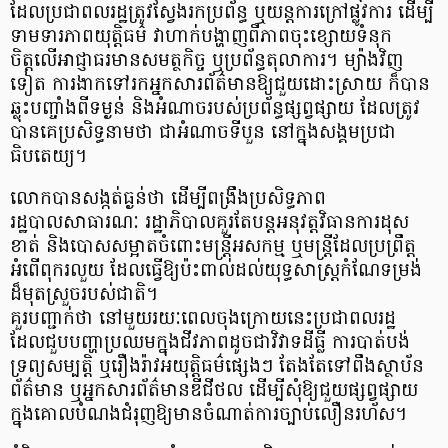
ដែលប្រជាពលរដ្ឋត្រូវស្វែងរកប្រព័ន្ធ ឬយន្តការក្រៅផ្លូវការ ដើម្បី
ទាមទារភាពយុត្តិធម៌ វាហាក់បង្ហាញពីភាពចុះខ្សោយទំនុក
ចិត្តលើអាជ្ញាធរមានសមត្ថកិច្ច ឬប្រព័ន្ធតុលាការ។ ម្យ៉ាងវិញ
ទៀត ការងាកទៅរកអ្នកសារព័ត៌មានឱ្យជួយដោះស្រាយ ក៏បាន
ឆ្លុះបញ្ចាំងពីទម្ងន់ និងអំណាចរបស់ប្រព័ន្ធផ្សព្វផ្សាយ ដែលត្រូវ
បានគេប្រសិទ្ធនាមថា ជាអំណាចទីបួន នៅក្នុងសង្គមប្រជា
ធិបតេយ្យ។
លោកបានសង្កត់ធ្ងន់ថា ដើម្បីពង្រឹងប្រសិទ្ធភាព
រដ្ឋបាលសាធារណៈ រដ្ឋាភិបាលគួរតែបន្តអនុវត្តវិធានការដុស
ខាត់ និងបោសសម្អាតចំពោះមន្ត្រីអសកម្ម ឬមន្ត្រីដែលប្រព្រឹត្ត
អំពើពុករលួយ ដែលធ្វើឱ្យប៉ះពាល់ដល់យុទ្ធសាស្ត្រកំណែទម្រង់
ដ៏មុតស្រួចរបស់ជាតិ។
គួរបញ្ជាក់ថា នៅមួយរយៈពេលចុងក្រោយនេះប្រជាពលរដ្ឋ
ដែលជួបបញ្ហាប្រឈមក្នុងជីវភាពដូចជាវិវាទដីធ្លី ការបាត់បង់
ទ្រព្យសម្បត្តិ ឬរឿងរ៉ាវអយុត្តិធម៌ផ្សេងៗ តែងតែទៅពឹងស្ថាប័ន
ព័ត៌មាន ឬអ្នកសារព័ត៌មានឌីជីថល ដើម្បីសុំឱ្យជួយផ្សព្វផ្សាយ
ក្នុងគោលបំណងជំរុញឱ្យមានចំណាត់ការច្បាប់លឿនរហ័ស។