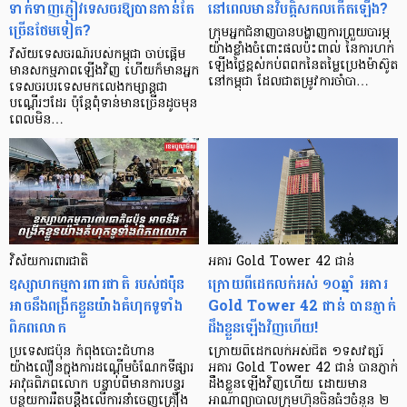
ទាក់ទាញភ្ញៀវទេសចរឱ្យបានកាន់តែ
នៅពេលមានវិបត្តិសកលកើតឡើង?
ច្រើនថែមទៀត?
ក្រុមអ្នកជំនាញបានបង្ហាញការព្រួយបារម្ភ
យ៉ាងខ្លាំងចំពោះផលប៉ះពាល់ នៃការហក់
វិស័យទេសចរណ៍របស់កម្ពុជា ចាប់ផ្ដើម
ឡើងថ្លៃខ្ពស់កប់ពពកនៃតម្លៃប្រេងម៉ាស៊ូត
មានសកម្មភាពឡើងវិញ ហើយក៏មានអ្នក
នៅកម្ពុជា ដែលជាតម្រូវការចាំបា…
ទេសចរបរទេសមកលេងកម្សាន្តជា
បណ្ដើរៗដែរ ប៉ុន្តែពុំទាន់មានច្រើនដូចមុន
ពេលមិន…
វិស័យការពារជាតិ
អគារ Gold Tower 42 ជាន់
ឧស្សាហកម្មការពារជាតិ របស់ជប៉ុន
ក្រោយពីដេកលក់អស់ ១០ឆ្នាំ អគារ
អាចនឹងពង្រីកខ្លួនយ៉ាងគំហុកទូទាំង
Gold Tower 42 ជាន់ បានភ្ញាក់
ពិភពលោក
ដឹងខ្លួនឡើងវិញហើយ!
ប្រទេសជប៉ុន កំពុងបោះជំហាន
ក្រោយពីដេកលក់អស់ជិត ១ទសវត្សរ៍
យ៉ាងលឿនក្នុងការដណ្តើមចំណែកទីផ្សារ
អគារ Gold Tower 42 ជាន់ បានភ្ញាក់
អាវុធពិភពលោក បន្ទាប់ពីមានការបន្ធូរ
ដឹងខ្លួនឡើងវិញហើយ ដោយមាន
បន្ថយការរឹតបន្តឹងលើការនាំចេញគ្រឿង
អាណាព្យាបាលក្រុមហ៊ុនចិនធំៗចំនួន ២