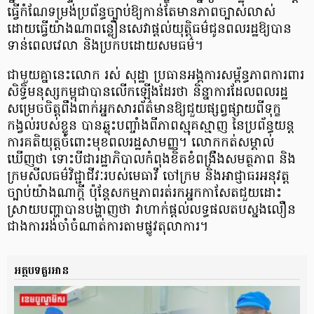
ធ្វើកំណែទម្រង់ប្រព័ន្ធច្បាប់ឱ្យកាន់តែមានភាពច្បាស់លាស់
ដោយធ្វើយ៉ាងណាពន្លឿនសេវាផ្តល់យុត្តិធម៌ជូនពលរដ្ឋឱ្យបាន
ទាន់ពេលវេលា និងប្រកបដោយសមធម៌។
ជាមួយគ្នានេះលោក រស់ សុដ្ឋា ប្រធានអង្គការសម្ព័ន្ធភាពការពារ
សិទ្ធិមនុស្សកម្ពុជាបានលើកឡើងដែរថា និន្នាការដែលពលរដ្ឋ
សម្រេចចិត្តពឹងពាក់អ្នកសារព័ត៌មានឱ្យជួយផ្សព្វផ្សាយពីទុក្ខ
កង្វល់របស់ខ្លួន បានឆ្លុះបញ្ចាំងពីភាពស្មុគស្មាញ នៃប្រព័ន្ធយន្ត
ការគតិយុត្តចំពោះមុខពលរដ្ឋសាមញ្ញ។ លោកកត់សម្គាល់
ឃើញថា ទោះបីជារដ្ឋាភិបាលកំពុងខិតខំពង្រឹងសមត្ថភាព និង
ក្រមសីលធម៌វិជ្ជាជីវៈរបស់មេធាវី ចៅក្រម និងអាជ្ញាធរអនុវត្ត
ច្បាប់យ៉ាងណាក្តី ប៉ុន្តែសកម្មភាពរត់រកអ្នកកាសែតជួយដោះ
ស្រាយបញ្ហាបានបង្ហាញថា វាហាក់ផ្ដល់លទ្ធផលតបស្នងលឿន
ជាងការរង់ចាំចំណាត់ការតាមផ្លូវតុលាការ។
អត្ថបទគួរអាន