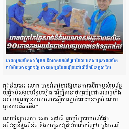
រោងចក្រផលិតសាច់ក្រក និងហតដកដ៏ធំមួយដែលមានសមត្ថភាពផលិត
រាប់សិបតោនក្នុង១ថ្ងៃ បានផុសត្រដែតឡើងនៅលើទឹកដីខេត្តតាកែវ
ក្នុងន័យនេះ លោក បានអំពាវនាវឱ្យមានការលើកកម្ពស់ប្រព័ន្ធ
យុត្តិធម៌សង្គមបន្ថែមទៀត ដើម្បីធានាថាគ្រប់ប្រជាពលរដ្ឋទាំង
អស់ ទទួលបានការការពារស្មើភាពគ្នាចំពោះមុខច្បាប់ ដោយ
គ្មានការរើសអើង។
ដោយឡែកលោក សេក សុជាតិ អ្នកប្រឹក្សាយោបល់ផ្នែក
អភិវឌ្ឍន៍ផ្នត់គំនិត និងការស្រាវជ្រាវយល់ឃើញថា ក្នុងករណី