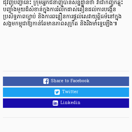
ជុំវិញបញ្ហានេះ ក្រុមអ្នកជំនាញបានសន្និដ្ឋានថា វាជាកញ្ចក់ឆ្លុះ
បញ្ចាំងមួយដ៏សំខាន់ក្នុងការរំលឹកដាស់តឿនដល់ការបង្កើន
ប្រសិទ្ធភាពច្បាប់ និងការពន្លឿនការផ្តល់សេវាយុត្តិធម៌នៅក្នុង
សង្គមកម្ពុជាឱ្យកាន់តែមានភាពសុក្រឹត និងរឹងមាំទ្វេឡើង៕
Share to Facebook
Twitter
Linkedin