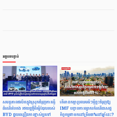
អត្ថបទបន្ទាប់
សមត្ថភាពផលិតក្នុងស្រុកជំរុញការធ្វើ
តើមានកត្តាប្រឈមធំៗអ្វីខ្លះជំរុញឱ្យ
ដំណើរបៃតង រថយន្តថ្មីពីរម៉ូឌែលរបស់
IMF បន្ទាបការព្យាករកំណើនសេដ្ឋ
BYD ជួយពន្លឿនការផ្លាស់ប្តូរទៅ
កិច្ចកម្ពុជាមកនៅត្រឹម៣%នៅឆ្នាំនេះ?