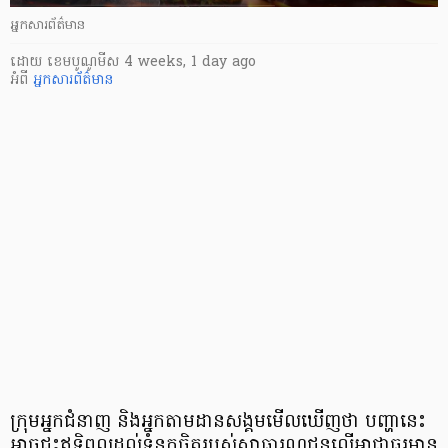
អ្នកសារព័ត៌មាន
ដោយ
​ ខេមបូណូមីស
4 weeks, 1 day ago
អំពី
អ្នកសារព័ត៌មាន
ក្រុមអ្នកជំនាញ និងអ្នកតាមដានសង្គមមើលឃើញថា បញ្ហានេះ
អាចជះឥទ្ធិពលដល់ទំនុកចិត្តរបស់សាធារណជនលើអាជ្ញាធរមាន