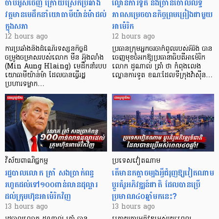
ចាប់អូសចេញ ក្រោយស្រែកប្រឆាំង
ល្ខោនការទូត និងច្រានចោលលទ្ធ
វត្តមានមេដឹកនាំយោធាមីយ៉ាន់ម៉ាដល់
ភាពសម្រេចបានកិច្ចព្រមព្រៀងជាមួយ
ក្នុងសភា
អាម៉េរិក
12 hours ago
12 hours ago
ការប្រឆាំងនឹងដំណើរទស្សនកិច្ចដ៏
ប្រធានក្រុមអ្នកចរចាកំពូលរបស់អ៊ីរ៉ង់ បាន
ចម្រូងចម្រាសរបស់លោក មីន អ៊ុងលាំង
ចេញមុខចំអកឱ្យប្រធានាធិបតីអាម៉េរិក
(Min Aung Hlaing) មេដឹកនាំរបប
លោក ដូណាល់ ត្រាំ ថា កំពុងលេង
យោធាមីយ៉ាន់ម៉ា ដែលបានធ្វើរដ្ឋ
ល្ខោនការទូត ខណៈដែលទីក្រុងវ៉ាស៊ីន…
ប្រហារទម្លាក…
វិស័យ​ពាណិជ្ជកម្ម
ប្រទេសវៀតណាម
រដ្ឋបាលលោក ត្រាំ សងប្រាក់ពន្ធ
តើមានកត្តាចម្បងអ្វីជំរុញឱ្យវៀតណាម
រហូតដល់ទៅ១០០ពាន់លានដុល្លារ
ប្តូរគំរូអភិវឌ្ឍន៍ជាតិ ដែលបានប្រើ
ដល់ក្រុមហ៊ុនអាម៉េរិកវិញ
ប្រមាណ៤០ឆ្នាំមកនេះ?
13 hours ago
13 hours ago