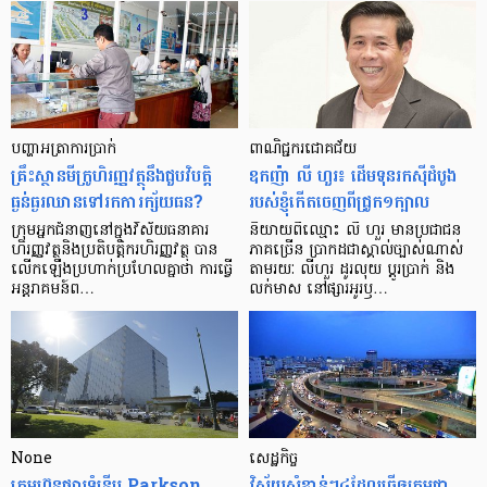
បញ្ហា​អត្រា​ការប្រាក់
ពាណិជ្ជករជោគជ័យ
គ្រឹះស្ថាន​មីក្រូ​ហិរញ្ញវត្ថុ​នឹង​ជួប​វិបត្តិ​
ឧកញ៉ា លី ហួរ៖ ដើមទុនរកស៊ីដំបូង
ធ្ងន់ធ្ងរ​ឈាន​ទៅ​រក​ការ​ក្ស័យធន?
របស់ខ្ញុំកើតចេញពីជ្រូក១ក្បាល
ក្រុម​អ្នក​ជំនាញ​នៅ​ក្នុង​វិស័យ​ធនាគារ
និយាយ​ពី​ឈ្មោះ លី ហួរ មាន​ប្រជាជន​
ហិរញ្ញវត្ថុ​និង​ប្រតិបត្តិករ​ហិរញ្ញ​វត្ថុ បាន​​
ភាគ​ច្រើន ប្រាកដ​ជា​ស្គាល់​ច្បាស់​ណាស់
លើក​ឡើង​ប្រហាក់​ប្រហែល​គ្នា​ថា ការ​ធ្វើ​
តាមរយៈ លីហួរ ដូរ​លុយ ប្តូរ​បា្រក់ និង​
អន្តរាគមន៍​ព…
លក់​មាស នៅ​ផ្សារ​អូរ​ឫ…
None
សេដ្ឋកិច្ច​
ក្រុមហ៊ុនផ្សារទំនើប Parkson
វិស័យ​សំខាន់ៗ​៤​ដែល​ធ្វើ​ឲ្យ​កម្ពុជា​