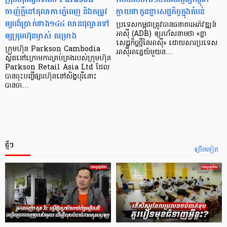
ចាញ់ក្ដីនៅតុលាការភ្នំពេញ និងតម្រូវ
ក្លាយ​ជា​កូន​ខ្លា​សេដ្ឋកិច្ច​ក្នុង​តំបន់
ឲ្យបង់ប្រាក់ជាង១៤៤ លានដុល្លារទៅ
ប្រទេស​កម្ពុជា​ត្រូវ​បាន​ធនាគារ​អភិវឌ្ឍន៍​
ឲ្យក្រុមហ៊ុនម្ចាស់ គម្រោង
អាស៊ី (ADB) ឲ្យ​រហ័ស​នាមថា «ខ្លា​
សេដ្ឋកិច្ច​ថ្មី​នៃ​អាស៊ី» ដោយសារ​ប្រទេស​
ក្រុមហ៊ុន Parkson Cambodia
អាស៊ី​អាគ្នេយ៍​មួយ​ន…
ស្ថិតនៅក្រោមការគ្រប់គ្រងរបស់ក្រុមហ៊ុន
Parkson Retail Asia Ltd ដែល
បានចុះបញ្ចីផ្សារហ៊ុននៅសិង្ហបុរីនោះ
បានចា…
ថ្មីៗ
ច្រើនទៀត