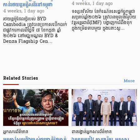
កាន់រថយន្តអគ្គិសនីនៅកម្ពុជា
4 weeks, 1 day ago
4 weeks, 1 day ago
ទស្សនវិស័យ នៃកំណើនសេដ្ឋកិច្ចកម្ពុជា
សម្រាប់ឆ្នាំ២០២៦ ត្រូវបានមូលនិធិរូបិយ
រថយន្តម៉ូដែលថ្មីរបស់ BYD
វត្ថុអន្តរជាតិ(IMF) បង្ហាញការរំពឹងទុក
Cambodia ត្រូវបានប្រកាសបើកលក់
ក្នុងកម្រិតទាបមួយ ក្នុងនោះស្ថ…
ជាផ្លូវការកាលពីថ្ងៃទី ៧ ខែកក្កដា ឆ្នាំ
២០២៦ នៅមជ្ឈមណ្ឌល BYD &
Denza Flagship Cen…
Related Stories
More
អ្នកសារព័ត៌មាន
ពានរង្វាន់អ្នកសារព័ត៌មាន
អ្នកកាសែតជើងចាស់ជនជាតិថៃម្នាក់
ឯកឧត្តមខៀវ កាញារីទ្ធ៖ អ្នកសារ