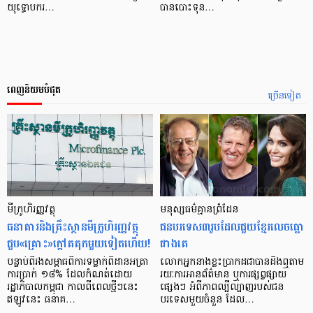
យុទ្ធោបករ…
បានបោះទុន…
ពេញនិយមបំផុត
ច្រើនទៀត
មីក្រូ​ហិរញ្ញវត្ថុ
មនុស្ស​ធម៌​គ្មាន​ព្រំដែន
ធនាគារ​និង​គ្រឹះស្ថាន​មីក្រូ​ហិរញ្ញវត្ថុ​
ជន​បរទេស​៣​រូប​ដែល​ជួយ​ខ្មែរ​លេច​ធ្លោ​
ជួប«គ្រោះ»ក្តៅ​គគុក​មួយ​ទៀត​ហើយ!
ជាង​គេ
បន្ទាប់​ពី​រង​សម្ពាធ​​ពី​ការ​ទម្លាក់​ពិដាន​អត្រា​
លោកអ្នក​នាង​ខ្លះ​ប្រាកដ​ជា​បាន​​ដឹង​ឮ​តាម​
ការ​ប្រាក់ ១៨​% ដែល​កំណត់​ដោយ​
រយៈ​ការ​អាន​ព័ត៌មាន ឬ​ការ​ផ្សព្វផ្សាយ​
រដ្ឋាភិបាល​កម្ពុជា កាល​ពី​ពេល​ថ្មីៗ​នេះ
ផ្សេងៗ អំពី​ភាព​ល្បីល្បាញ​របស់​ជន​
ឥឡូវ​នេះ ធនាគ…
បរទេស​មួយ​ចំនួន ដែល…