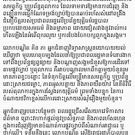
សមត្ថកិច្ច ឬប្រព័ន្ធតុលាការ ដែលទាមទារឱ្យមានការជំរុញ និង
ពន្លឿនការធ្វើកំណែទម្រង់ច្បាប់ឱ្យបានឆាប់រហ័សសំដៅពង្រឹង
ជំនឿចិត្តរបស់ប្រជាពលរដ្ឋលើប្រព័ន្ធយុត្តិធម៌រដ្ឋបាល
ប្រកបដោយសមធម៌ និងតម្លាភាព ដោយជៀសវាងនូវរាល់ការ
កើតឡើងនៃអំពើពុករលួយ ឬការបែងចែកបក្សពួកក្នុងសង្គម។
លោកបណ្ឌិត គិន ភា អ្នកជំនាញវិទ្យាសាស្រ្តនយោបាយយល់
ឃើញថា មូលហេតុចម្បងដែលនាំឱ្យប្រជាពលរដ្ឋមានទំនោរងាក
ទៅពឹងប្រព័ន្ធផ្សព្វផ្សាយ និងបណ្ដាញសង្គមជំនួសឱ្យការដើរទៅ
តាមផ្លូវច្បាប់ ឬតុលាការ គឺអាចបណ្តាលមកពីកត្តាមួយចំនួនរួម
មានភាពខ្វះចន្លោះ នៃទំនុកចិត្តលើមន្ត្រីមានសមត្ថកិច្ច ឬប្រព័ន្ធ
ដោះស្រាយជម្លោះ, ភាពអូសបន្លាយ និងភាពយឺតយ៉ាវ នៃនីតិវិធី
របស់តុលាការក្នុងការស្វែងរកយុត្តិធម៌ ព្រមទាំងបន្ទុក នៃការ
ចំណាយថវិកាខ្ពស់លើការដោះស្រាយសំណុំរឿងមួយចំនួន។
អ្នកជំនាញរូបនេះបន្ថែមថា ពលរដ្ឋជ្រើសរើសយកវេទិកាសារ
ព័ត៌មាន ព្រោះវាហាក់ផ្ដល់នូវប្រសិទ្ធភាព និងភាពរហ័សរហួន
ក្នុងការជំរុញឱ្យមានចំណាត់ការផ្លូវច្បាប់ពីសំណាក់អាជ្ញាធរ ឬ
ថ្នាក់លើ។ ទន្ទឹមនឹងនេះ លោកបណ្ឌិត ស្នើឱ្យរាជរដ្ឋាភិបាលបន្ត