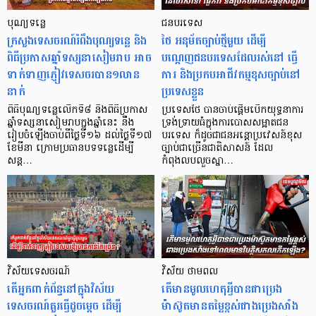
បុណ្យទន្លេ
ជនបរទេស
ក្រសួងទេសចរណ៍រំពឹងបុណ្យទន្លេ និង
ថៃ អនុម័តច្បាប់ថ្មីមួយ ដើម្បី
ពិធីប្រកាសឆ្នាំទស្សនាសៀមរាប អាច
បណ្តេញជនបរទេសដែលរស់នៅ ធ្វើ
ទាក់ទាញភ្ញៀវទេសចរបាន១លាន
ការ និងប្រកបអាជីវកម្មខុសច្បាប់នៅ
នាក់
ប្រទេសខ្លួន
ពិធីបុណ្យទន្លេលើកទី៨ និងពិធីប្រកាស
ប្រទេសថៃ បានចាប់ផ្ដើមបើកយុទ្ធនាការ
ឆ្នាំទស្សនាសៀមរាបក្នុងឆ្នាំនេះ នឹង
ទ្រង់ទ្រាយធំក្នុងការបោសសម្អាតជន
រៀបចំឡើងចាប់ពីថ្ងៃទី១៦ ដល់ថ្ងៃទី១៧
បរទេស ក៏ដូចជាជនអន្តោប្រវេសន៍ខុស
ខែមីនា ក្រោមប្រធានបទទន្លេដើម្បី
ច្បាប់ជាច្រើនជាតិសាសន៍ ដែល
សន្ត…
កំពុងលបលួចស្នា…
វិស័យទេសចរណ៍
វិស័យ ថាមពល
តើអ្នកពាក់ព័ន្ធនៅក្នុងវិស័យ
តើមានមូលហេតុអ្វីបានជាប្រេង
ទេសចរណ៍គួរធ្វើដូចម្ដេច ដើម្បី
ម៉ាស៊ូតមានតម្លៃខ្ពស់ជាងប្រេងសាំង