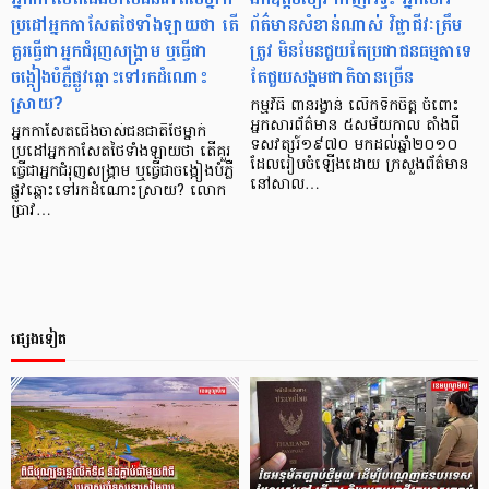
ប្រដៅអ្នកកាសែតថៃទាំងឡាយថា តើ
ព័ត៌មានសំខាន់ណាស់ វិជ្ជាជីវៈត្រឹម
គួរធ្វើជាអ្នកជំរុញសង្គ្រាម ឬធ្វើជា
ត្រូវ មិនមែនជួយតែប្រជាជនធម្មតាទេ
ចង្កៀងបំភ្លឺផ្លូវឆ្ពោះទៅរកដំណោះ
តែជួយសង្គមជាតិបានច្រើន
ស្រាយ?
កម្មវិធី ពានរង្វាន់ លើកទឹកចិត្ត ចំពោះ
អ្នកសារព័ត៌មាន ៥សម័យកាល តាំងពី
អ្នកកាសែតជើងចាស់ជនជាតិថៃម្នាក់
ទសវត្សរ៍១៩៧០ មកដល់ឆ្នាំ២០១០
ប្រដៅអ្នកកាសែតថៃទាំងឡាយថា តើគួរ
ដែលរៀបចំឡើងដោយ ក្រសួងព័ត៌មាន
ធ្វើជាអ្នកជំរុញសង្គ្រាម ឬធ្វើជាចង្កៀងបំភ្លឺ
នៅសាល…
ផ្លូវឆ្ពោះទៅរកដំណោះស្រាយ? លោក
ប្រាវ…
ផ្សេងទៀត