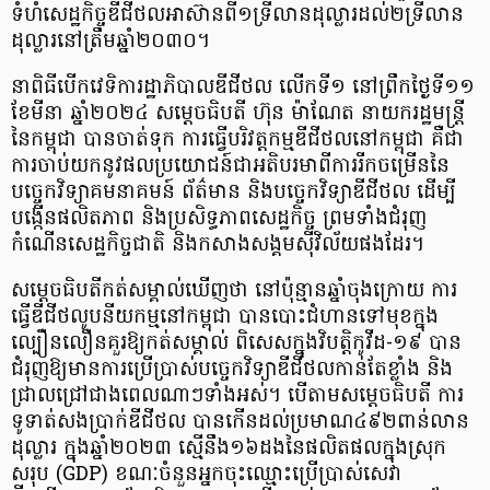
ទំហំសេដ្ឋកិច្ចឌីជីថលអាស៊ានពី១ទ្រីលានដុល្លារដល់២ទ្រីលាន
ដុល្លារនៅត្រឹមឆ្នាំ២០៣០។
នាពិធីបើកវេទិការដ្ឋាភិបាលឌីជីថល លើកទី១ នៅព្រឹកថ្ងៃទី១១
ខែមីនា ឆ្នាំ២០២៤ សម្ដេចធិបតី ហ៊ុន ម៉ាណែត នាយករដ្ឋមន្ត្រី
នៃកម្ពុជា បានចាត់ទុក ការធ្វើបរិវត្តកម្មឌីជីថលនៅកម្ពុជា គឺជា
ការចាប់យកនូវផលប្រយោជន៍ជាអតិបរមាពីការរីកចម្រើននៃ
បច្ចេកវិទ្យាគមនាគមន៍ ព័ត៌មាន និងបច្ចេកវិទ្យាឌីជីថល ដើម្បី
បង្កើនផលិតភាព និងប្រសិទ្ធភាពសេដ្ឋកិច្ច ព្រមទាំងជំរុញ
កំណើនសេដ្ឋកិច្ចជាតិ និងកសាងសង្គមស៊ីវិល័យផងដែរ។
សម្តេចធិបតីកត់សម្គាល់ឃើញថា នៅប៉ុន្មានឆ្នាំចុងក្រោយ ការ
ធ្វើឌីជីថលូបនីយកម្មនៅកម្ពុជា បានបោះជំហានទៅមុខក្នុង
ល្បឿនលឿនគួរឱ្យកត់សម្គាល់ ពិសេសក្នុងវិបត្តិកូវីដ-១៩ បាន
ជំរុញឱ្យមានការប្រើប្រាស់បច្ចេកវិទ្យាឌីជីថលកាន់តែខ្លាំង និង
ជ្រាលជ្រៅជាងពេលណាៗទាំងអស់។ បើតាមសម្តេចធិបតី ការ
ទូទាត់សងប្រាក់ឌីជីថល បានកើនដល់ប្រមាណ៤៩២ពាន់លាន
ដុល្លារ ក្នុងឆ្នាំ២០២៣ ស្មើនឹង១៦ដងនៃផលិតផលក្នុងស្រុក
សរុប (GDP) ខណៈចំនួនអ្នកចុះឈ្មោះប្រើប្រាស់សេវា