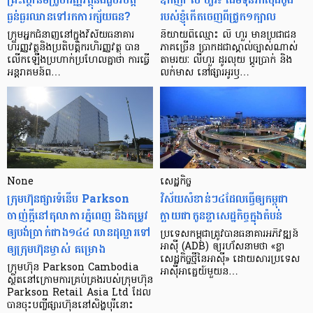
ធ្ងន់ធ្ងរ​ឈាន​ទៅ​រក​ការ​ក្ស័យធន?
របស់ខ្ញុំកើតចេញពីជ្រូក១ក្បាល
ក្រុម​អ្នក​ជំនាញ​នៅ​ក្នុង​វិស័យ​ធនាគារ
និយាយ​ពី​ឈ្មោះ លី ហួរ មាន​ប្រជាជន​
ហិរញ្ញវត្ថុ​និង​ប្រតិបត្តិករ​ហិរញ្ញ​វត្ថុ បាន​​
ភាគ​ច្រើន ប្រាកដ​ជា​ស្គាល់​ច្បាស់​ណាស់
លើក​ឡើង​ប្រហាក់​ប្រហែល​គ្នា​ថា ការ​ធ្វើ​
តាមរយៈ លីហួរ ដូរ​លុយ ប្តូរ​បា្រក់ និង​
អន្តរាគមន៍​ព…
លក់​មាស នៅ​ផ្សារ​អូរ​ឫ…
None
សេដ្ឋកិច្ច​
ក្រុមហ៊ុនផ្សារទំនើប Parkson
វិស័យ​សំខាន់ៗ​៤​ដែល​ធ្វើ​ឲ្យ​កម្ពុជា​
ចាញ់ក្ដីនៅតុលាការភ្នំពេញ និងតម្រូវ
ក្លាយ​ជា​កូន​ខ្លា​សេដ្ឋកិច្ច​ក្នុង​តំបន់
ឲ្យបង់ប្រាក់ជាង១៤៤ លានដុល្លារទៅ
ប្រទេស​កម្ពុជា​ត្រូវ​បាន​ធនាគារ​អភិវឌ្ឍន៍​
ឲ្យក្រុមហ៊ុនម្ចាស់ គម្រោង
អាស៊ី (ADB) ឲ្យ​រហ័ស​នាមថា «ខ្លា​
សេដ្ឋកិច្ច​ថ្មី​នៃ​អាស៊ី» ដោយសារ​ប្រទេស​
ក្រុមហ៊ុន Parkson Cambodia
អាស៊ី​អាគ្នេយ៍​មួយ​ន…
ស្ថិតនៅក្រោមការគ្រប់គ្រងរបស់ក្រុមហ៊ុន
Parkson Retail Asia Ltd ដែល
បានចុះបញ្ចីផ្សារហ៊ុននៅសិង្ហបុរីនោះ