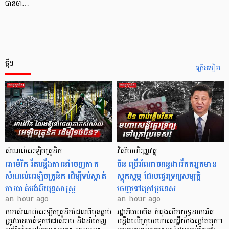
បានចា…
ថ្មីៗ
ច្រើនទៀត
សំណល់អេឡិចត្រូនិក
វិស័យហិរញ្ញវត្ថុ
អាម៉េរិក រឹតបន្តឹងការនាំចេញកាក
ចិន ប្រើ​អំណាចពន្ធដាររឹតកអ្នកមាន
សំណល់អេឡិចត្រូនិក ដើម្បីទប់ស្កាត់
ស្ដុកស្ដម្ភ ដែលផ្ទេរទ្រព្យសម្បត្តិ
ការបាត់បង់រ៉ែយុទ្ធសាស្ត្រ
ចេញទៅក្រៅប្រទេស
an hour ago
an hour ago
កាក​សំណល់​អេឡិច​ត្រូនិកដែល​ពីមុនធ្លាប់​
រដ្ឋាភិបាលចិន កំពុងបើកយុទ្ធនាការរឹត
ត្រូវបានចាត់ទុកថាជាសំរាម និងនាំចេញ
បន្តឹងលើក្រុមមហាសេដ្ឋី​យ៉ាង​ក្ដៅគគុក។