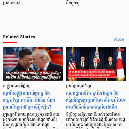
ប្រកាសជាផ្…
នឹងជួយធ្…
Related Stories
More
សង្គ្រាមពាណិជ្ជកម្ម
ប្រព័ន្ធបច្ចេកវិទ្យា
ក្រៅពីសង្គ្រាមពាណិជ្ជកម្ម និង
សហរដ្ឋអាម៉េរិក កូរ៉េខាងត្បូង និង
បច្ចេកវិទ្យា អាម៉េរិក និងចិន កំពុង
ជប៉ុននឹងរួមគ្នាប្រឆាំងការគំរាមកំហែង
ប្រណាំងប្រជែងគ្នាលើអ្វីទៀត?
តាមអ៊ីនធឺណិតរបស់កូរ៉េខាងជើង
ក្រុមអ្នកវិភាគយុទ្ធសាស្ត្រអន្តរជាតិ បាន
ទីប្រឹក្សាសន្តិសុខជាតិរបស់សេតវិមាន
អះអាងថា មហាអំណាចកំពូលទាំងពីរ
លោកចេកស៊ូលីវ៉ាន់បានឱ្យដឹងថាសហរដ្ឋ
គឺសហរដ្ឋអាម៉េរិក និងចិន កំពុង
អាម៉េរិកកូរ៉េខាងត្បូងនិងជប៉ុនបានយល់