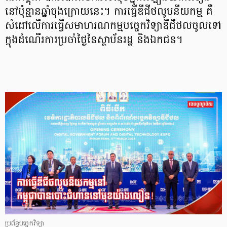
នៅប៉ុន្មានឆ្នាំចុងក្រោយនេះ។ ការធ្វើឌីជីថលូបនីយកម្ម គឺ
សំដៅលើការធ្វើសមាហរណកម្មបច្ចេកវិទ្យាឌីជីថលចូលទៅ
ក្នុងដំណើរការប្រចាំថ្ងៃនៃស្ថាប័នរដ្ឋ និងឯកជន។
ប្រព័ន្ធបច្ចេកវិទ្យា