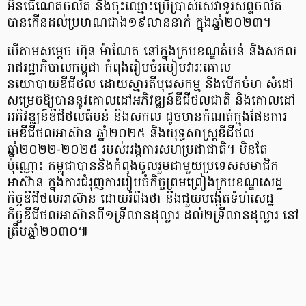
អ៊ីនធើណេតចល័ត និងចុះឈ្មោះប្រើប្រាស់សេវាទូរសព្ទចល័ត
បានកើនដល់ប្រមាណជាង១៩លាននាក់ ក្នុងឆ្នាំ២០២៣។
​​បើតាមសម្តេច ហ៊ុន ម៉ាណែត នៅក្នុងក្របខណ្ឌតំបន់ និងសកល
រាជរដ្ឋាភិបាលកម្ពុជា ​កំពុងរៀបចំរបៀបវារៈគោល
នយោបាយឌីជីថល ដោយស្មារតីបុរេសកម្ម និងបើកចំហ សំដៅ
សម្រេចឱ្យបាននូវគោលដៅអភិវឌ្ឍន៍ឌីជីថលជាតិ និងគោលដៅ
អភិវឌ្ឍន៍ឌីជីថលតំបន់ និងសកល ដូចមានកំណត់ក្នុងផែនការ
មេឌីជីថលអាស៊ាន ឆ្នាំ២០២៥ និងយុទ្ធសាស្រ្តឌីជីថល
ឆ្នាំ២០២២-២០២៥ របស់អង្គការសហប្រជាជាតិ។ មិនតែ
ប៉ុណ្ណោះ កម្ពុជាបាននិងកំពុងចូលរួមជាមួយប្រទេសសមាជិក
អាស៊ាន ក្នុងការជំរុញការរៀបចំកិច្ចព្រមព្រៀងក្របខណ្ឌសេដ្ឋ
កិច្ចឌីជីថលអាស៊ាន ដោយរំពឹងថា នឹងជួយបង្កើតទំហំសេដ្ឋ
កិច្ចឌីជីថលអាស៊ានពី១ទ្រីលានដុល្លារ ដល់២ទ្រីលានដុល្លារ នៅ
ត្រឹមឆ្នាំ២០៣០៕