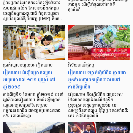
ក្តីបារម្ភកាន់តែមានការកើនឡើងចំពោះ
ខាងមុខ ដើម្បីនាំចូលទៅកាន់ទី
សហរដ្ឋអាម៉េរិក ដែលអាចនឹងដកខ្លួន
ផ្សារតៃវ៉…
ចេញពីអង្គការអន្តរជាតិ កំពូលៗដូចជា
ស្ថាប័នមូលនិធិរូបិយវត្ថុ (IMF) និងធ…
ប្រាក់ឈ្នួល​អប្បបរមា-វៀតណាម
វិស័យពាណិជ្ជកម្ម
វៀតណាម ដំឡើងប្រាក់ឈ្នួល
វៀតណាម ទម្លាក់ហ្វីលីពីន ក្លាយជា
អប្បបរមាដល់ ១៧៩ ដុល្លារ នៅ
អ្នកនំាចេញចេកច្រើនជាងគេទៅ
ឆ្នាំ២០១៩
កាន់ទីផ្សារចិន
ចាប់ពីថ្ងៃទី១ ខែមករា ឆ្នាំ២០១៩ តទៅ
វៀតណាម និងហ្វីលីពីន ជាប្រទេស
រដ្ឋាភិបាលវៀតណាម នឹងដំឡើងប្រាក់
ដែលមានបញ្ហាទំនាស់ដែនទឹក
ឈ្នួលអប្បរមាប្រចាំខែសម្រាប់
ស្រួចស្រាល់ដូចគ្នាជាមួយចិន នៅ
កម្មករនយោជិត ជាមធ្យមប្រមាណជាង
សមុទ្រចិនខាងត្បូង ប៉ុន្តែប្រទេសទាំងពីរ
៥% ពោលគឺចន្លោ…
នេះ ក៏ជាដៃគូពាណិ…