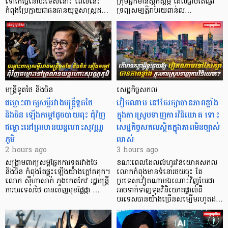
ទៅកែច្នៃនៅបរទេស​នោះ ពេលនេះ
​ក្រុមអ្នកមានស្ដុកស្ដម្ភ ដែល​ធ្លាប់​តែផ្ទេរ
កំពុងប្រែក្លាយជាធនធានយុទ្ធសាស្ត្រដ…
ទ្រព្យសម្បត្តិរាប់រយពាន់ល…
មន្ត្រីទូតថៃ និងចិន
សេដ្ឋកិច្ចសកល
ជម្លោះពាក្យសម្តីរវាងមន្ត្រីទូតថៃ
វៀតណាម នៅតែរក្សាបានភាពខ្លាំង
និងចិន ឡើងកម្ដៅដូចបាយពុះ ជុំវិញ
ក្នុងការស្រូបទាញការវិនិយោគ​ ទោះ
ជម្លោះនៅព្រលានយន្តហោះសុវណ្ណ
សេដ្ឋកិច្ចសកលស្ថិតក្នុងភាពមិនច្បាស់
ភូមិ
លាស់
2 hours ago
3 hours ago
សង្គ្រាមពាក្យសម្តីផ្នែកការទូតរវាងថៃ
ខណៈពេលដែលលំហូរវិនិយោគសកល
និងចិន កំពុងតែផ្ទុះឡើងយ៉ាងក្តៅគគុក។
លោកកំពុងមានទំនោរថយចុះ តែ
លោក ស៊ីហាសាក់ ភួងកេតកែវ រដ្ឋមន្ត្រី
ប្រទេសវៀតណាមឯណោះវិញបែរជា
ការបរទេសថៃ បានចេញមុខផ្លែផ្កា …
អាចទាក់ទាញទុនវិនិយោគផ្ទាល់ពី
បរទេសបានយ៉ាងច្រើនសម្បើមរហូតដ…