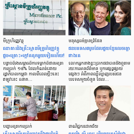
មីក្រូ​ហិរញ្ញវត្ថុ
មនុស្ស​ធម៌​គ្មាន​ព្រំដែន
ធនាគារ​និង​គ្រឹះស្ថាន​មីក្រូ​ហិរញ្ញវត្ថុ​
ជន​បរទេស​៣​រូប​ដែល​ជួយ​ខ្មែរ​លេច​ធ្លោ​
ជួប«គ្រោះ»ក្តៅ​គគុក​មួយ​ទៀត​ហើយ!
ជាង​គេ
បន្ទាប់​ពី​រង​សម្ពាធ​​ពី​ការ​ទម្លាក់​ពិដាន​អត្រា​
លោកអ្នក​នាង​ខ្លះ​ប្រាកដ​ជា​បាន​​ដឹង​ឮ​តាម​
ការ​ប្រាក់ ១៨​% ដែល​កំណត់​ដោយ​
រយៈ​ការ​អាន​ព័ត៌មាន ឬ​ការ​ផ្សព្វផ្សាយ​
រដ្ឋាភិបាល​កម្ពុជា កាល​ពី​ពេល​ថ្មីៗ​នេះ
ផ្សេងៗ អំពី​ភាព​ល្បីល្បាញ​របស់​ជន​
ឥឡូវ​នេះ ធនាគ…
បរទេស​មួយ​ចំនួន ដែល…
បញ្ហា​អត្រា​ការប្រាក់
ពាណិជ្ជករជោគជ័យ
គ្រឹះស្ថាន​មីក្រូ​ហិរញ្ញវត្ថុ​នឹង​ជួប​វិបត្តិ​
ឧកញ៉ា លី ហួរ៖ ដើមទុនរកស៊ីដំបូង