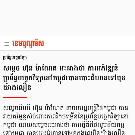
ប្រព័ន្ធបច្ចេកវិទ្យា
សម្តេច ហ៊ុន ម៉ាណែត អះអាងថា ការអភិវឌ្ឍន៍
ប្រព័ន្ធបច្ចេកវិទ្យានៅកម្ពុជាបានបោះជំហានទៅមុខ
យ៉ាងលឿន
សម្ដេចធិបតី ហ៊ុន ម៉ាណែត នាយករដ្ឋមន្ត្រីនៃកម្ពុជា បាន
វាយតម្លៃខ្ពស់ចំពោះភាពរីកចម្រើននៃប្រព័ន្ធបច្ចេកវិទ្យានៅ
កម្ពុជា ដោយសម្តេចអះអាងថា ការធ្វើឌីជីថលូបនីយកម្ម
នៅកម្ពុជា បានបោះជំហានទៅមុខក្នុងល្បឿនយ៉ាងលឿន