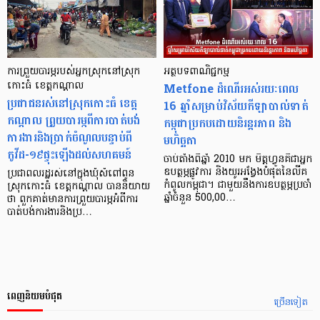
ការព្រួយបារម្ភរបស់អ្នកស្រុក​នៅ​ស្រុក​
អត្ថបទពាណិជ្ជកម្ម
កោះធំ ខេត្ត​កណ្ដាល
Metfone ដំណើរអស់រយៈពេល
ប្រជាជន​រស់នៅ​ស្រុក​កោះធំ ខេត្ត​
16 ឆ្នាំសម្រាប់វិស័យកីឡាបាល់ទាត់
កណ្តាល ព្រួយ​បារម្ភ​ពី​ការបាត់បង់​
កម្ពុជាប្រកបដោយនិរន្តរភាព និង
ការងារ​និង​ប្រាក់​ចំណូល​បន្ទាប់​ពី​
មហិច្ឆតា
កូវីដ-១៩​ផ្ទុះ​ឡើង​ដល់​សហគមន៍
ចាប់តាំងពីឆ្នាំ 2010 មក មិត្តហ្វូនគឺជាអ្នក
ឧបត្ថម្ភផ្លូវការ និងយូរអង្វែងបំផុតនៃលីគ
ប្រជាពលរដ្ឋ​រស់នៅ​ក្នុង​ឃុំ​សំពៅពូន
កំពូលកម្ពុជា។ ជាមួយនឹងការឧបត្ថម្ភប្រចាំ
ស្រុក​កោះធំ ខេត្ត​កណ្តាល បាន​និយាយ​
ឆ្នាំចំនួន 500,00…
ថា ពួកគាត់​មាន​ការព្រួយ​បារម្ភ​អំពី​ការ​
បាត់បង់​ការងារ​និង​ប្រ…
ពេញនិយមបំផុត
ច្រើនទៀត