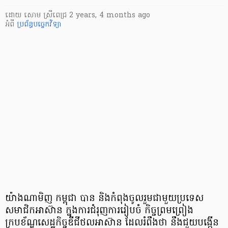
ដោយ
សោម ស្រីពេជ្រ
2 years, 4 months ago
អំពី
ប្រព័ន្ធបច្ចេកវិទ្យា
យ៉ាងណាមិញ កម្ពុជា បាន និងកំពុងចូលរួមជាមួយប្រទេស
សមាជិកអាស៊ាន ក្នុងការជំរុញការរៀបចំ កិច្ចព្រមព្រៀង
ក្របខ័ណ្ឌសេដ្ឋកិច្ចឌីជីថលអាស៊ាន ដែលរំពឹងថា នឹងជួយបង្កើន