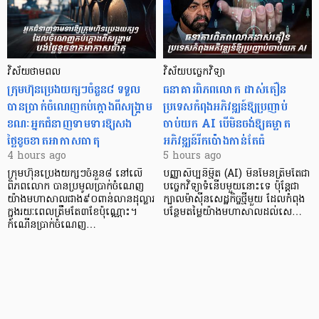
វិស័យថាមពល
វិស័យបច្ចេកវិទ្យា
ក្រុមហ៊ុនប្រេងយក្សៗចំនួន៨ ទទួល
ធនាគារពិភពលោក ដាស់តឿន
បានប្រាក់ចំណេញកប់ក្តោងពីសង្គ្រាម
ប្រទេសកំពុងអភិវឌ្ឍន៍ឱ្យប្រញាប់
ខណៈអ្នកជំនាញទាមទារឱ្យសង
ចាប់យក AI បើមិនចង់ឱ្យគម្លាត
ថ្លៃខូចខាតអាកាសធាតុ
អភិវឌ្ឍន៍រីកប៉ោងកាន់តែធំ
4 hours ago
5 hours ago
ក្រុមហ៊ុនប្រេងយក្សៗចំនួន៨ នៅលើ
បញ្ញាសិប្បនិម្មិត (AI) មិនមែនត្រឹមតែជា
ពិភពលោក បានប្រមូលប្រាក់ចំណេញ
បច្ចេកវិទ្យាទំនើបមួយនោះទេ ប៉ុន្តែជា
យ៉ាងមហាសាលជាង៩០ពាន់លានដុល្លារ
ក្បាលម៉ាស៊ីនសេដ្ឋកិច្ចថ្មីមួយ ដែលកំពុង
ក្នុងរយៈពេលត្រឹមតែ៣ខែប៉ុណ្ណោះ។
បន្ថែមតម្លៃយ៉ាងមហាសាលដល់សេ…
កំណើនប្រាក់ចំណេញ…