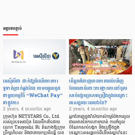
អត្ថបទបន្ទាប់
អេស៊ីលីដា ដាក់ឱ្យដំណើរការការ
តើអ្នកជំនាញមានការយល់ឃើញ
ទូទាត់ប្រាក់ឆ្លងដែន តាមឃ្យូអរកូដ
បែបណាចំពោះការផ្អាកការនាំចូល
ជាមួយកម្មវិធី “WeChat Pay”
សាច់បង្កកប្រភេទគ្រឿងក្នុងបណ្តោះ
ជាផ្លូវការ
អាសន្នរយៈពេល៦ខែ?
2 years, 4 months ago
2 years, 4 months ago
ក្រុមហ៊ុន NETSTARS Co., Ltd.
អ្នកជំនាញក្នុងវិស័យកសិកម្មរំពឹងការចូល
របស់ប្រទេសជប៉ុន ដែលដឹកនាំដោយ
ជាធរមាននៃការហាមឃាត់ ការនាំចូល
លោក Tsuyoshi Ri តំណាងឱ្យក្រុម
បំណែកសាច់បង្កក និងគ្រឿងក្នុង
ប្រឹក្សាភិបាល និងជានាយកប្រតិបត្តិ បាន
បណ្តោះអាសន្នចាប់ពីដើមសប្តាហ៍នេះ