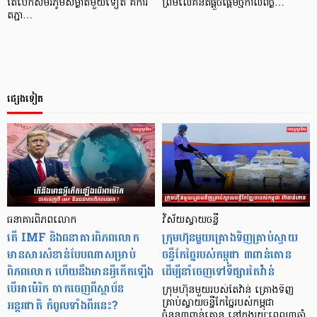
តែបើកសមរភូមិសម្ងាត់មួយទៀត គឺការ
ព្រមលើគំនិតផ្តួចផ្តើមថ្មីកាលពីថ្ង…
តភ្ជា…
ផ្សេងទៀត
ធនាគារពិភពលោក
វិស័យស្វាយចន្ទី
តើ IMF និងធនាគារពិភពលោក
ក្រុមហ៊ុនមួយគ្រោងទិញគ្រាប់ស្វាយ
មានសារសំខាន់បែបណាសម្រាប់
ចន្ទីកែច្នៃរបស់កម្ពុជា ៣ពាន់តោន
ពិភពលោក ហើយនឹងមានអ្វីកើតឡើង
ដើម្បីនាំចេញទៅទីផ្សារតៃវ៉ាន់
បើអាម៉េរិក ចាកចេញពីស្ថាប័ន
ក្រុមហ៊ុនមួយរបស់តៃវ៉ាន់ គ្រោងទិញ
អន្តរជាតិ កំពូលទាំងពីរនេះ?
គ្រាប់ស្វាយចន្ទីកែច្នៃរបស់កម្ពុជា
ចំនួន៣ពាន់តោន នៅក្នុងរយៈពេល៣ឆ្នាំ