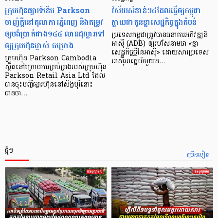
ក្រុមហ៊ុនផ្សារទំនើប Parkson
វិស័យ​សំខាន់ៗ​៤​ដែល​ធ្វើ​ឲ្យ​កម្ពុជា​
ចាញ់ក្ដីនៅតុលាការភ្នំពេញ និងតម្រូវ
ក្លាយ​ជា​កូន​ខ្លា​សេដ្ឋកិច្ច​ក្នុង​តំបន់
ឲ្យបង់ប្រាក់ជាង១៤៤ លានដុល្លារទៅ
ប្រទេស​កម្ពុជា​ត្រូវ​បាន​ធនាគារ​អភិវឌ្ឍន៍​
ឲ្យក្រុមហ៊ុនម្ចាស់ គម្រោង
អាស៊ី (ADB) ឲ្យ​រហ័ស​នាមថា «ខ្លា​
សេដ្ឋកិច្ច​ថ្មី​នៃ​អាស៊ី» ដោយសារ​ប្រទេស​
ក្រុមហ៊ុន Parkson Cambodia
អាស៊ី​អាគ្នេយ៍​មួយ​ន…
ស្ថិតនៅក្រោមការគ្រប់គ្រងរបស់ក្រុមហ៊ុន
Parkson Retail Asia Ltd ដែល
បានចុះបញ្ចីផ្សារហ៊ុននៅសិង្ហបុរីនោះ
បានចា…
ថ្មីៗ
ច្រើនទៀត