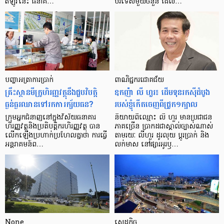
ឥឡូវ​នេះ ធនាគ…
បរទេស​មួយ​ចំនួន ដែល…
បញ្ហា​អត្រា​ការប្រាក់
ពាណិជ្ជករជោគជ័យ
គ្រឹះស្ថាន​មីក្រូ​ហិរញ្ញវត្ថុ​នឹង​ជួប​វិបត្តិ​
ឧកញ៉ា លី ហួរ៖ ដើមទុនរកស៊ីដំបូង
ធ្ងន់ធ្ងរ​ឈាន​ទៅ​រក​ការ​ក្ស័យធន?
របស់ខ្ញុំកើតចេញពីជ្រូក១ក្បាល
ក្រុម​អ្នក​ជំនាញ​នៅ​ក្នុង​វិស័យ​ធនាគារ
និយាយ​ពី​ឈ្មោះ លី ហួរ មាន​ប្រជាជន​
ហិរញ្ញវត្ថុ​និង​ប្រតិបត្តិករ​ហិរញ្ញ​វត្ថុ បាន​​
ភាគ​ច្រើន ប្រាកដ​ជា​ស្គាល់​ច្បាស់​ណាស់
លើក​ឡើង​ប្រហាក់​ប្រហែល​គ្នា​ថា ការ​ធ្វើ​
តាមរយៈ លីហួរ ដូរ​លុយ ប្តូរ​បា្រក់ និង​
អន្តរាគមន៍​ព…
លក់​មាស នៅ​ផ្សារ​អូរ​ឫ…
None
សេដ្ឋកិច្ច​