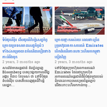
ទីបំផុតអឺរ៉ុប ងើបផុតពីវិបត្តិសេដ្ឋកិច្ច
ក្រោយផ្អាកអស់រយៈពេលជាច្រើន
ក្រោយប្រទេសមានសេដ្ឋកិច្ចធំៗ
ក្រុមហ៊ុនអាកាសចរណ៍ Emirates
ទាំង៤សម្រេចបានកំណើនលឿនជាង
បើកដំណើរការហោះហើរមកកម្ពុជា
ការរំពឹងទុក
ឡើងវិញ
2 years, 3 months ago
2 years, 3 months ago
សារព័ត៌មានអន្តរជាតិ ដ៏ល្បីល្បាញ
នៅទីបំផុតក្រុមហ៊ុនអាកាសចរណ៍
Bloomberg បានចុះផ្សាយកាលពីថ្ងៃ
Emirates ដែលជាក្រុមហ៊ុន
អង្គារ ទី៣០ ខែមេសា ថា នៅទីបំផុត
អាកាសចរណ៍អន្តរជាតិដ៏ធំបំផុតមួយរបស់
តំបន់អឺរ៉ុប បានងើបចេញផុតពីវិបត្តិ
ពិភពលោកបានសម្រេចចិត្តតភ្ជាប់
សេដ្ឋក…
ជើងហោះហើរមកកាន់កម្…