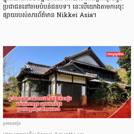
ប្រជាជននៅតាមបំបន់ជនបទ។ នេះបើយោងតាមការចុះ
ផ្សាយរបស់សារព័ត៌មាន Nikkei Asia។
ប្រទេសជប៉ុន