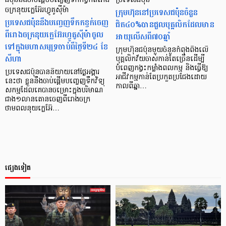
ជប៉ុននឹងចាប់ផ្ដើមបញ្ចេញទឹកកខ្វក់ពីរោង
ប្រទេសជប៉ុន
ចក្រនុយក្លេអ៊ែរហ្វូគូស៊ីម៉ា
ក្រុមហ៊ុននៅប្រទេសជប៉ុនចំនួន
ប្រទេសជប៉ុននឹងបញ្ចេញទឹកកខ្វក់ចេញ
ជិត៤០%បានជួលបុគ្គលិកដែលមាន
ពីរោងចក្រនុយក្លេអ៊ែរហ្វូគូស៊ីម៉ាចូល
អាយុលើសពី៧០ឆ្នាំ
ទៅក្នុងមហាសមុទ្រចាប់ពីថ្ងៃទី២៤ ខែ
ក្រុមហ៊ុនជប៉ុនមួយចំនួនកំពុងពឹងលើ
សីហា
បុគ្គលិកវ័យចាស់កាន់តែច្រើនដើម្បី
បំពេញកង្វះកម្លាំងពលកម្ម និងធ្វើឱ្យ
ប្រទេសជប៉ុនបាននិយាយនៅថ្ងៃអង្គារ
អាជីវកម្មកាន់តែប្រកួតប្រជែងដោយ
នេះថា ខ្លួននឹងចាប់ផ្តើមបញ្ចេញទឹកវិទ្យុ
កាលពីឆ្នា…
សកម្មដែលគេបានចម្រោះក្នុងបរិមាណ
ជាង១លានតោនចេញពីរោងចក្រ
ថាមពលនុយក្លេអ៊ែ…
ផ្សេងទៀត