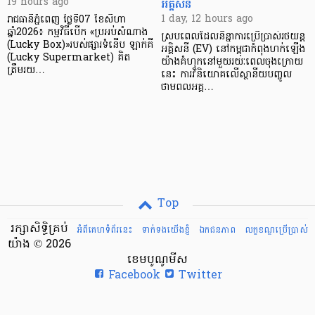
អគ្គិសនី
19 hours ago
1 day, 12 hours ago
រាជធានីភ្នំពេញ ថ្ងៃទី07 ខែសីហា
ឆ្នាំ2026៖ កម្មវិធីបើក «ប្រអប់សំណាង
ស្របពេលដែលនិន្នាការប្រើប្រាស់រថយន្ត
(Lucky Box)»របស់ផ្សារទំនើប ឡាក់គី
អគ្គិសនី (EV) នៅកម្ពុជាកំពុងហក់ឡើង
(Lucky Supermarket) គិត
យ៉ាងគំហុកនៅមួយរយៈពេលចុងក្រោយ
ត្រឹមរយ…
នេះ ការវិនិយោគលើស្ថានីយបញ្ចូល
ថាមពលអគ្គ…
Top
រក្សាសិទ្ធិគ្រប់
អំពីគេហទំព័រនេះ
ទាក់ទងយើងខ្ញំ
ឯកជនភាព
លក្ខខណ្ឌ​ប្រើ​ប្រាស់
យ៉ាង © 2026
ខេមបូណូមីស
Facebook
Twitter