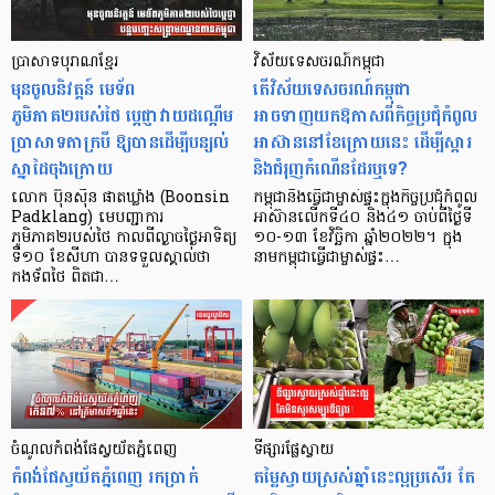
ប្រាសាទបុរាណខ្មែរ
វិស័យទេសចរណ៍កម្ពុជា
មុនចូលនិវត្តន៍ មេទ័ព
តើវិស័យទេសចរណ៍កម្ពុជា
ភូមិភាគ២របស់ថៃ ប្ដេជ្ញាវាយដណ្តើម
អាចទាញយកឱកាសពីកិច្ចប្រជុំកំពូល
ប្រាសាទតាក្របី ឱ្យបានដើម្បីបន្សល់
អាស៊ាននៅខែក្រោយនេះ ដើម្បីស្ដារ
ស្នាដៃចុងក្រោយ
និងជំរុញកំណើនដែរឬទេ?
លោក ប៊ុនស៊ីន ផាតឃ្លាំង (Boonsin
កម្ពុជានឹងធ្វើជាម្ចាស់ផ្ទះក្នុងកិច្ចប្រជុំកំពូល
Padklang) មេបញ្ជាការ
អាស៊ានលើកទី៤០ និង៤១ ចាប់ពីថ្ងៃទី
ភូមិភាគ២របស់ថៃ កាលពីល្ងាចថ្ងៃអាទិត្យ
១០-១៣ ខែវិច្ឆិកា ឆ្នាំ២០២២។ ក្នុង
ទី១០ ខែសីហា បានទទួលស្គាល់ថា
នាមកម្ពុជាធ្វើជាម្ចាស់ផ្ទះ…
កងទ័ពថៃ ពិតជា…
ចំណូលកំពង់ផែស្វយ័តភ្នំពេញ
ទីផ្សារផ្លែស្វាយ
កំពង់ផែស្វយ័តភ្នំពេញ រកប្រាក់
តម្លៃស្វាយស្រស់ឆ្នាំនេះល្អប្រសើរ តែ