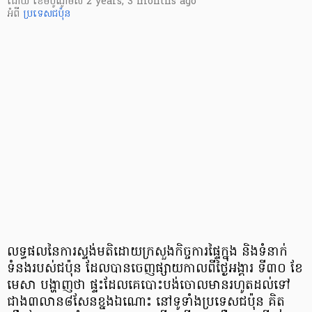
ដោយ
​ ខេមបូណូមីស
2 years, 3 months ago
អំពី
ប្រទេសជប៉ុន
លទ្ធផលនៃការស្ទង់មតិដោយក្រសួងកិច្ចការផ្ទៃក្នុង និងទំនាក់
ទំនងរបស់ជប៉ុន ដែលបានចេញផ្សាយកាលពីថ្ងៃអង្គារ ទី៣០ ខែ
មេសា បង្ហាញថា ផ្ទះដែលគេបោះបង់ចោលមានរហូតដល់ទៅ
ជាង៣លាន៨សែនខ្នងឯណោះ នៅទូទាំងប្រទេសជប៉ុន គិត