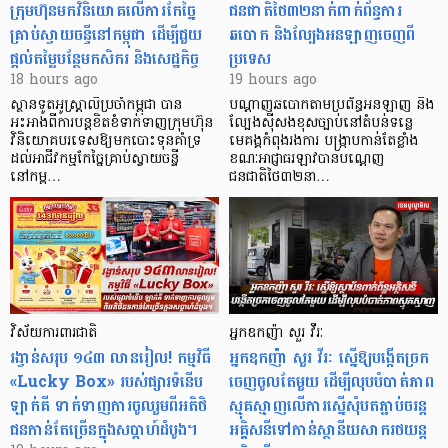
ក្រុមហ៊ុនមក​វិនិយោគលើការកែច្នៃ
ជនជាតិថៃ៣២នាក់ពាក់ព័ន្ធការ
គ្រាប់ស្វាយចន្ទីនៅកម្ពុជា ដើម្បីជួយ
ឆបោក និងល្បែងអនឡាញចេញពី
ផ្តល់តម្លៃបន្ថែមកសិករ និងសេដ្ឋកិច្ច
ប្រទេស
18 hours ago
19 hours ago
ស្ថានទូតអូស្ត្រាលីប្រចាំកម្ពុជា បាន
បណ្តាញឆបោកតាមប្រព័ន្ធអនឡាញ និង
អះអាងពីការបន្តខិតខំទាក់ទាញក្រុមហ៊ុន
ល្បែងស៊ីសងខុសច្បាប់នៅតំបន់ទន្លេ
វិនិយោគបរទេសឱ្យមកបោះទុនគាំទ្រ
មេគង្គកំពុងរងការ បង្ក្រាប​កាន់តែខ្លាំង
ដល់អាជីវកម្មកែច្នៃគ្រាប់ស្វាយចន្ទី
ខណៈអាជ្ញាធរឡាវបានបណ្តេញ
នៅកម្ព…
ជនជាតិថៃ៣២នា…
វិស័យការពារជាតិ
អ្នកឧកញ៉ា សួរ វីរៈ
រង្វាន់សរុប ១៤៣ លានរៀល! កម្មវិធី
អ្នកឧកញ៉ា សួរ វីរៈ ស្នើឱ្យបង្កើតច្រក
«Lucky Box» របស់ផ្សារទំនើប
ចេញចូលតែមួយ ដើម្បីលុបបំបាត់ភាព
ឡាក់គី ទាក់ទាញការចូលរួមពីអតិថិ
ស្មុគស្មាញលើការស្នើសុំបតភ្ជាប់ចរន្ត
ជនកាន់តែច្រើនក្នុងសប្តាហ៍ដំបូង។
អគ្គិសនីទៅកាន់ស្ថានីយសាករថយន្ត