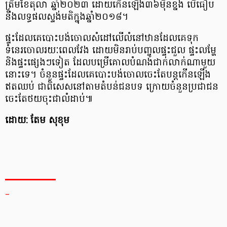
ត្រឹមខែតុលា ឆ្នាំ២០២៣ ដោយកើនឡើង៣៦ម៉ឺនខ្នង បើធៀប
នឹងលទ្ធផលស្ទង់មតិក្នុងឆ្នាំ២០១៨។
ផ្ទះដែលគេបោះបង់ចោលសំដៅលើលំនៅឋានដែលគេទុក
ទំនេរចោលរយៈពេលវែង ដោយមិនរាប់បញ្ចូលផ្ទះជួល ផ្ទះលម្ហែ
និងផ្ទះផ្សេងៗទៀត ដែលបម្រើគោលបំណងជាក់លាក់ណាមួយ
នោះទេ។ ចំនួនផ្ទះដែលគេបោះបង់ចោលចេះតែបន្តកើនឡើង
ឥតឈប់ ជាពិសេសនៅតាមតំបន់ជនបទ ក្រោយចំនួនប្រជាជន
ចេះតែថយចុះជាលំដាប់៕
ដោយ: តែម សុខុម
_