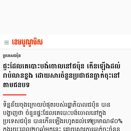
ប្រទេសជប៉ុន
ផ្ទះដែលគេបោះបង់ចោលនៅជប៉ុន កើនឡើងដល់
រាប់លានខ្នង ដោយសារចំនួនប្រជាជនធ្លាក់ចុះនៅ
តាមជនបទ
ទិន្នន័យចុងក្រោយបំផុតរបស់រដ្ឋាភិបាលជប៉ុន បាន
បង្ហាញថា ចំនួនផ្ទះដែលគេបោះបង់ចោលនៅក្នុង
ប្រទេសជប៉ុន បានកើនឡើងរហូតដល់ទៅប្រមាណ៨០%
ក្នុងរយៈពេល២០ឆ្នាំមកនេះ ដោយសារការធ្លាក់ចុះចំនួន