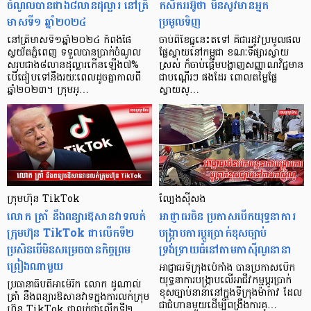
ចំណូលបានជាង៨លានដុល្លារ នៅត្រី
កសិកររអ៊ូថា មិនសូវមានអ្នក
មាសទី១ ឆ្នាំ២០២៤
ប្រមូលទិញ
នៅត្រីមាសទី១ឆ្នាំ២០២៤ កំពង់ផែ
ចាប់ពីខែធ្នូនេះតទៅ គឺជារដូវប្រមូលផល
ស្វយ័តភ្នំពេញ ទទួលបានប្រាក់ចំណូល
ផ្លែស្វាយនៅកម្ពុជា ខណៈទីផ្សារស្វាយ
សរុបជាង៨លានដុល្លារកើនឡើង៧%
ស្រស់ ក៏ចាប់ផ្ដើមបង្ហាញសញ្ញាណវិជ្ជមាន
បើធៀបទៅនឹងរយៈពេលដូចគ្នាកាលពី
ជាបណ្ដើរៗ ផងដែរ ពោលតម្លៃផ្លែ
ឆ្នាំ២០២៣។ ក្រុមអ្…
ស្វាយស្…
ក្រុមហ៊ុន TikTok
ល្បែងស៊ីសង
លោក ត្រាំ នឹងពន្យារឱសានវាទលក់
អាជ្ញាធរចិន ប្រកាសបើកយុទ្ធនាការ
ក្រុមហ៊ុន TikTok ជាលើកទី២
បង្រ្កាបការប្តូរប្រាក់ខុសច្បាប់
ប្រសិនបើមិនសម្រេចបានកិច្ចព្រម
ទ្រង់ទ្រាយធំនៅតាមកាស៊ីណូនានា
ព្រៀងណាមួយ
អាជ្ញាធរទីក្រុងប៉េកាំង បានប្រកាសបើក
យុទ្ធនាការបង្រ្កាបលើអាជីវកម្មប្តូរប្រាក់
ប្រធានាធិបតីអាម៉េរិក លោក ដូណាល់
ខុសច្បាប់នានានៅក្នុងទីក្រុងម៉ាកាវ ដែល
ត្រាំ នឹងពន្យារឱសានវាទក្នុងការលក់ក្រុម
ជាជំហានមួយដើម្បីពង្រឹងការគ្…
ហ៊ុន TikTok ជាលក់ជាលើកទី២