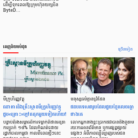
ដើម្បីទុកពេលឱ្យក្រុមហ៊ុនយក្សចិន
ByteD…
ពេញនិយមបំផុត
ច្រើនទៀត
មីក្រូ​ហិរញ្ញវត្ថុ
មនុស្ស​ធម៌​គ្មាន​ព្រំដែន
ធនាគារ​និង​គ្រឹះស្ថាន​មីក្រូ​ហិរញ្ញវត្ថុ​
ជន​បរទេស​៣​រូប​ដែល​ជួយ​ខ្មែរ​លេច​ធ្លោ​
ជួប«គ្រោះ»ក្តៅ​គគុក​មួយ​ទៀត​ហើយ!
ជាង​គេ
បន្ទាប់​ពី​រង​សម្ពាធ​​ពី​ការ​ទម្លាក់​ពិដាន​អត្រា​
លោកអ្នក​នាង​ខ្លះ​ប្រាកដ​ជា​បាន​​ដឹង​ឮ​តាម​
ការ​ប្រាក់ ១៨​% ដែល​កំណត់​ដោយ​
រយៈ​ការ​អាន​ព័ត៌មាន ឬ​ការ​ផ្សព្វផ្សាយ​
រដ្ឋាភិបាល​កម្ពុជា កាល​ពី​ពេល​ថ្មីៗ​នេះ
ផ្សេងៗ អំពី​ភាព​ល្បីល្បាញ​របស់​ជន​