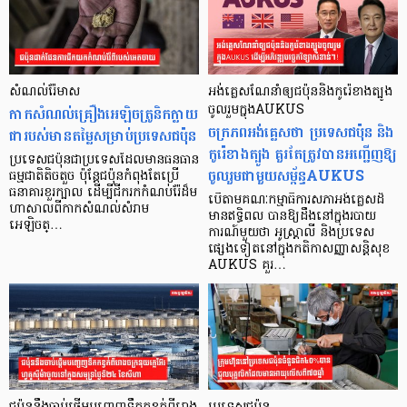
សំណល់រ៉ែមាស
អង់គ្លេសណែនាំឲ្យជប៉ុននិងកូរ៉េខាងត្បូង
កាកសំណល់គ្រឿងអេឡិចត្រូនិកក្លាយ
ចូលរួមក្នុងAUKUS
ចក្រភពអង់គ្លេសថា ប្រទេសជប៉ុន និង
ជារបស់មានតម្លៃសម្រាប់ប្រទេសជប៉ុន
កូរ៉េខាងត្បូង គួរតែត្រូវបានអញ្ជើញឱ្យ
ប្រទេសជប៉ុនជាប្រទេសដែលមានធនធាន
ចូលរួមជាមួយសម្ព័ន្ធAUKUS
ធម្មជាតិតិចតួច ប៉ុន្តែជប៉ុនកំពុងតែប្រើ
ធនាគារខួរក្បាល ដើម្បីជីករកកំណប់រ៉ែដ៏ម
បើតាមគណៈកម្មាធិការសភាអង់គ្លេសដ៏
ហាសាលពីកាកសំណល់សំរាម
មានឥទ្ធិពល បានឱ្យដឹងនៅក្នុងរបាយ
អេឡិចត្…
ការណ៍មួយថា អូស្ត្រាលី និងប្រទេស
ផ្សេងទៀតនៅក្នុងកតិកាសញ្ញាសន្តិសុខ
AUKUS គួរ…