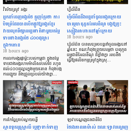
វិស័យស្រូវ អង្ករ
ហ្វីលីពីន
អ្នកនាំចេញអង្ករថៃ ត្អូញត្អែរថា ការ
ហ្វីលីពីននឹងបន្តនាំចូលអង្ករក្រោយ
បិទព្រំដែនបានបើកផ្លូវឱ្យអង្ករខ្មែរ
បារម្ភបាតុភូតអែលនីណូ បង្កឱ្យខ្វះ
វាយលុកទីផ្សារអន្តរជាតិជាមួយតម្លៃ
ស្បៀងអាហារនៅឆ្នាំក្រោយ
ទាបជាងអង្ករថៃ ៤០០ដុល្លារ
18 hours ago
ក្នុង១តោន
ហ្វីលីពីន បាន​សម្រេចបន្តនាំចូលអង្ករនៅ
ឆ្នាំនេះ ខណៈកំពុងព្រួយបារម្ភថា បាតុភូត
18 hours ago
ធម្មជាតិអែលនីណូ ដ៏ខ្លាំងក្លា​ អាចនឹង
ការលក់អង្ករផ្កាម្លិះរបស់កម្ពុជា ក្នុងតម្លៃ
ធ្វើឱ្យផលិតកម្មស្រូវក្នុងស្រុ…
ទាបជាងអង្ករហមម៉ាលិសរបស់ថៃ រហូត
ដល់៤០០ដុល្លារក្នុងមួយតោន កំពុងបង្ក
ការរញ្ជួយ និងជ្រួលច្របល់យ៉ាងខ្លា…
ការកែច្នៃគ្រាប់ស្វាយចន្ទី
ឡាវបណ្តេញជនជាតិថៃ
ស្ថានទូតអូស្ត្រាលី ប្តេជ្ញាទាក់ទាញ
ថៃរងភាពអាម៉ាស់ ខណៈឡាវបណ្តេញ