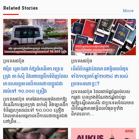
Related Stories
More
ប្រទេសជប៉ុន
ប្រទេសជប៉ុន
ជប៉ុន គ្រោងដាក់ឱ្យដំណើរការឡាន
តើលិខិតឆ្លងដែនមានឥទ្ធិពលបំផុត
ក្រុង តាក់ស៊ី និងរថយន្តដឹកទំនិញដែល
ទាំង១០ប្រចាំឆ្នាំ២០២៤ ជារបស់
មានសមត្ថភាពបើកបរដោយខ្លួនឯង
ប្រទេសណាខ្លះ?
ដល់ទៅ ១០.០០០ គ្រឿង
ប្រទេសជប៉ុន ដែលជាមិត្តចិត្តធម៌របស់
កម្ពុជា បានគ្រងតំណែង៥ឆ្នាំជាប់គ្នា
ប្រទេសជប៉ុន មានផែនការអនុម័តដាក់ឱ្យ
គួរឱ្យស្ញើចសរសើរ ជាប្រទេសដែលមាន
ដំណើរការឡានក្រុង តាក់ស៊ី និងឡានដឹក
លិខិតឆ្លងមានឥទ្ធិពលបំផុតទូទាំង
ទំនិញរហូតដល់ទៅ ១០.០០០ គ្រឿង
ពិភពលោក…
ដែលមានសមត្ថភាពបើកបរដោយខ្លួនឯង
នៅត្រឹម…