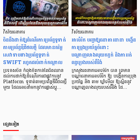
វិស័យធនាគារ
វិស័យធនាគារ
ចិននឹងដាក់ឱ្យដំណើរការប្រព័ន្ធទូទាត់
អាម៉េរិក បញ្ជាឱ្យធនាគារនានា បង្កើន
តាមប្រព័ន្ធឌីជីថលថ្មី ដែលមានតម្លៃ
ការប្រុងប្រយ័ត្នចំពោះ
សេវាទាបជាងប្រព័ន្ធទូទាត់
បណ្តាញលាងលុយកខ្វក់ និងការរត់
SWIFT រហូតដល់ពាក់កណ្តាល
ពន្ធប្រេងរបស់អ៊ីរ៉ង់
ប្រទេសចិន កំពុងខិតកាន់តែជិតឈាន
​ក្រសួងរតនាគារអាម៉េរិក បាន ព្រមាន
ដល់ការដាក់ឱ្យដំណើរការជាផ្លូវការនូវ
បណ្ដាធនាគារអាម៉េរិក ឱ្យ បង្កើនការប្រុង
Platform ទូទាត់តាមប្រព័ន្ធឌីជីថលថ្មី
ប្រយ័ត្ន និង តាម ឃ្លាំមើល ឱ្យស្អិតនូវ
មួយ ដែលអាចនាំមកនូវការផ្លាស់ប្តូ…
បណ្តាញលាងលុយរបស់អ៊ីរ៉ង់ ដែ…
ផ្សេងទៀត