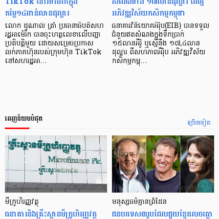
TikTok នៅអាម៉េរិកក្នុង
សំណងជាង ១៧លានដុល្លារ ដើម្បី
តម្លៃ១៤ពាន់លានដុល្លារ
អភិវឌ្ឍវិស័យកសិកម្មកម្ពុជា
លោក ដូណាល់ ត្រាំ ប្រធានាធិបតីសហ
ធនាគារវិនិយោគអឺរ៉ុប(EIB) បានទទួល
រដ្ឋអាម៉េរិក បានចុះហត្ថលេខាលើបញ្ជា
ជំនួយឥតសំណងក្នុងទឹកប្រាក់
ប្រតិបត្តិមួយ ដោយសម្រេចប្រកាស
១៥លានអឺរ៉ូ ឬស្មើនឹង ១៧,៤លាន
លក់ភាគហ៊ុនរបស់ក្រុមហ៊ុន TikTok
ដុល្លារ ពីសហភាពអឺរ៉ុប អភិវឌ្ឍវិស័យ
នៅសហរដ្ឋអា…
កសិកម្មកម្ពុ…
ពេញនិយមបំផុត
ច្រើនទៀត
មីក្រូ​ហិរញ្ញវត្ថុ
មនុស្ស​ធម៌​គ្មាន​ព្រំដែន
ធនាគារ​និង​គ្រឹះស្ថាន​មីក្រូ​ហិរញ្ញវត្ថុ​
ជន​បរទេស​៣​រូប​ដែល​ជួយ​ខ្មែរ​លេច​ធ្លោ​