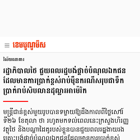
វិស័យធនាគារ
រដ្ឋាភិបាលថៃ ជួយពលរដ្ឋបង់ផ្ដាច់បំណុលឯកជន
ដែលមានការប្រាក់ខ្ពស់រាប់ម៉ឺនករណីសរុបជាទឹក
ប្រាក់រាប់សិបលានដុល្លារអាម៉េរិក
មន្ត្រីជាន់ខ្ពស់មួយរូបបានទម្លាយឱ្យដឹងកាលពីថ្ងៃសៅរ៍
ទី២៦ ខែតុលា ថា រហូតមកទល់ពេលនេះក្រសួងហិរញ្ញ
វត្ថុថៃ និងបណ្ដាដៃគូរបស់ខ្លួនបានជួយពលរដ្ឋងាយរង
គ្រោះបង់ផ្ដាច់បំណុលឯកជនដែលមានការប្រាក់ខ្ពស់