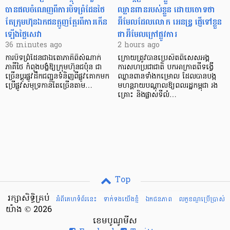
បាន​ផលចំណេញពីការបិទព្រំដែនថៃ
ឈ្លានពានរបស់ខ្លួន ដោយចោទថា
តែក្រុមហ៊ុនឯកជនត្អូញត្អែរពីការកើន
អ៊ីមែលដែលលោក អេនឌ្រូ ផ្ញើទៅខ្លួន
ឡើងថ្លៃសេវា
ជាអ៊ីមែលក្រៅផ្លូវការ
36 minutes ago
2 hours ago
ការបិទព្រំដែនជាឯតោភាគីពីសំណាក់
ក្រោយត្រូវបានប្រេសិតពិសេសអង្គ
ភាគីថៃ កំពុងបង្ខំឱ្យក្រុមហ៊ុនជប៉ុន ជា
ការសហប្រជាជាតិ បកអាក្រាតពីទង្វើ
ច្រើនប្តូរផ្លូវដឹកជញ្ជូនទំនិញពីផ្លូវគោកមក
ឈ្លានពានទាំងកម្រោល ដែលបានបង្ក
ប្រើផ្លូវសមុទ្រកាន់តែច្រើនតាម…
មហន្តរាយបណ្តាលឱ្យពលរដ្ឋកម្ពុជា រង
គ្រោះ និងផ្លាស់ទីលំ…
Top
រក្សាសិទ្ធិគ្រប់
អំពីគេហទំព័រនេះ
ទាក់ទងយើងខ្ញំ
ឯកជនភាព
លក្ខខណ្ឌ​ប្រើ​ប្រាស់
យ៉ាង © 2026
ខេមបូណូមីស