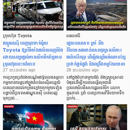
ក្រុមហ៊ុន Toyota
ធនធានរ៉ែ
ឥណ្ឌូនេស៊ី ចេញមុខទាក់ម៉ូយ
​រដ្ឋបាលលោក ត្រាំ នឹង​
Toyota ឱ្យរើទីតាំងផលិតចេញពីថៃ
វិនិយោគ៣ពាន់លានដុល្លារលើការ
ដោយសន្យាផ្តល់ការលើកទឹកចិត្តតាម
ផលិតរ៉ែកម្រ ដើម្បីដណ្តើមអំណាចខ្សែ
ក្រុមហ៊ុននេះចង់បាន
ច្រវាក់ផ្គត់ផ្គង់ និងពង្រឹងកម្លាំងយោធា
27 minutes ago
28 minutes ago
ការប្រកួតប្រជែងដណ្តើមឥទ្ធិពលឧស្សាហ
នៅក្នុងជំហានមួយដ៏ធំ និងស្រួចស្រាល់
កម្មយានយន្តនៅក្នុងតំបន់អាស៊ីអាគ្នេយ៍
បំផុតដើម្បីការពារសន្តិសុខជាតិ
បានឈានដល់កម្រិតក្ដៅគគុកមួយទៀត
ប្រធានាធិបតីសហរដ្ឋអាម៉េរិក លោក
បន្ទាប់ពីប្រទេសឥណ្ឌូនេស៊ី បានចេញ
ដូណាល់ ត្រាំ បានប្រកាសវិនិយោគទឹក
មុខប្រជ…
ប្រាក់រ…