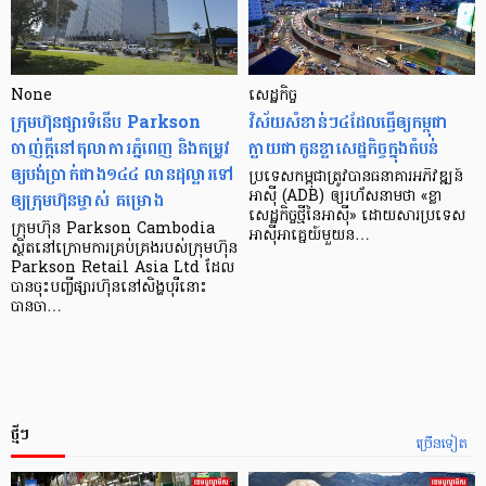
None
សេដ្ឋកិច្ច​
ក្រុមហ៊ុនផ្សារទំនើប Parkson
វិស័យ​សំខាន់ៗ​៤​ដែល​ធ្វើ​ឲ្យ​កម្ពុជា​
ចាញ់ក្ដីនៅតុលាការភ្នំពេញ និងតម្រូវ
ក្លាយ​ជា​កូន​ខ្លា​សេដ្ឋកិច្ច​ក្នុង​តំបន់
ឲ្យបង់ប្រាក់ជាង១៤៤ លានដុល្លារទៅ
ប្រទេស​កម្ពុជា​ត្រូវ​បាន​ធនាគារ​អភិវឌ្ឍន៍​
ឲ្យក្រុមហ៊ុនម្ចាស់ គម្រោង
អាស៊ី (ADB) ឲ្យ​រហ័ស​នាមថា «ខ្លា​
សេដ្ឋកិច្ច​ថ្មី​នៃ​អាស៊ី» ដោយសារ​ប្រទេស​
ក្រុមហ៊ុន Parkson Cambodia
អាស៊ី​អាគ្នេយ៍​មួយ​ន…
ស្ថិតនៅក្រោមការគ្រប់គ្រងរបស់ក្រុមហ៊ុន
Parkson Retail Asia Ltd ដែល
បានចុះបញ្ចីផ្សារហ៊ុននៅសិង្ហបុរីនោះ
បានចា…
ថ្មីៗ
ច្រើនទៀត