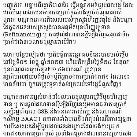
បញ្ជាក់ថា បន្ទាប់ពីរដ្ឋាភិបាលថៃ ធ្វើអន្តរាគមន៍ជួយពលរដ្ឋ ដែល
ជាប់បំណុលឯកជនមានការប្រាក់ខ្ពស់បង់ផ្ដាច់បំណុលរបស់
ពួកគេ បណ្ដាធនាគារពិសេសរបស់ក្រសួងហិរញ្ញវត្ថុថៃ និងបណ្ដា
ដៃគូឯកជនរបស់ក្រសួងបានអនុម័តបុនហិរញ្ញប្បទាន
(Refinancing) ឬ ការផ្តល់ឥណទានថ្មីឡើងវិញសរុបជាទឹក
ប្រាក់ជាង៣០លានដុល្លារអាម៉េរិក។
លោកបន្ថែមទៀតថា ប្រតិបត្តិការអន្តរាគមន៍នេះបានចាប់ផ្តើម
នៅថ្ងៃទី០១ ខែធ្នូ ឆ្នាំ២០២៣ ហើយគិតត្រឹមថ្ងៃទី២៤ ខែតុលា
កូនបំណុលសរុបចំនួន២១.៤៦៣ករណី ត្រូវបាន
រដ្ឋាភិបាលជួយបង់ផ្ដាច់កម្ចីពីអ្នកចងការប្រាក់ឯកជន ដែលនេះ
មានន័យថា ពួកគេត្រូវទូទាត់សងត្រលប់ទៅរដ្ឋជំនួសវិញ។
បណ្ដាធនាគាររដ្ឋសំខាន់ៗដែលបានចូលរួមកម្មវិធីបុនហិរញ្ញប្ប
ទាន ឬ ការផ្តល់ឥណទានថ្មីឡើងវិញនេះរួមមានធនាគារប្រាក់
សន្សំរដ្ឋាភិបាល GSB និងធនាគារកសិកម្ម និងសហករណ៍
កសិកម្ម BAAC។ ធនាគារទាំងបាននិងកំពុងដំណើរការយុទ្ធនា
ការពិសេសៗដើម្បីជួយដល់ជនរងគ្រោះដែលចង់ការប្រាក់
ឯកជនយកការប្រាក់ខ្ពស់ រួមទាំងគម្រោងឥណទានសម្រាប់សង