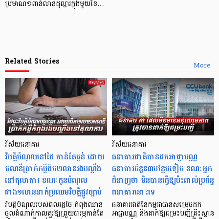
ប្រមាណ១ពាន់លានដុល្លារក្នុងមួយខែ…
Related Stories
More
វិស័យធនាគារ
វិស័យធនាគារ
វិបត្តិបំណុល​នៅថៃ កាន់តែធ្ងន់ ដោយ
ធនាគារជាតិបានដកអាជ្ញាបណ្ណ
គណនីប្រាក់កម្ចីជិត២លានរងបណ្តឹង
ធនាគារចំនួន៣បន្ថែមទៀត ខណៈអ្នក
នៅតុលាការ ខណៈកូនបំណុល
ជំនាញថា មិនបានធ្វើឱ្យប៉ះពាល់ប្រព័ន្ធ
ជាង១លាននាក់ប្រឈមវិបត្តិផ្លូវច្បាប់
ធនាគារនោះទេ
វិបត្តិបំណុលរបស់ពលរដ្ឋថៃ កំពុងឈាន
ធនាគារជាតិនៃកម្ពុជាបានសម្រេចដក
ចូលដំណាក់កាលគួរឱ្យព្រួយបារម្ភកាន់តែ
អាជ្ញាបណ្ណ និងដាក់ឱ្យជម្រះបញ្ជីគ្រឹះស្ថាន