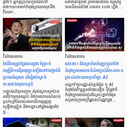
ខ្លាំង។ អ្នកខ្ចីប្រាក់​រហូតដល់​ទៅ
ធនាគារចំនួន៣ រួមមានធនាគារ ស៊ីស៊ីយូ
ជាង១លាននាក់កំពុងប្រឈមមុខនឹង
ខមមើសលប៊ែង ធនាគារ ហេង ហ្វឹង …
វិធានក…
វិស័យធនាគារ
វិស័យធនាគារ
ថៃនឹងតម្រូវឱ្យពលរដ្ឋដាក់ប្រាក់
ធនាគារ និងស្ថាប័នហិរញ្ញវត្ថុនៅថៃ
បញ្ញើពី១៥ម៉ឺនដុល្លារឡើងទៅបញ្ជាក់ពី
កំពុងប្រឈមហានិភ័យខ្ពស់ពីការបោក
ប្រភពចំណូល ដើម្បីទប់ស្កាត់
ប្រាស់ដោយបច្ចេកវិទ្យា AI
ការលាងលុយកខ្វក់
បច្ចេកវិទ្យាបញ្ញាសិប្បនិម្មិត ឬ AI
កំពុងតែវិវត្តខ្លួនយ៉ាងលឿន ប៉ុន្តែវាក៏
បញ្ហាអំពើពុករលួយ ស៊ីសំណូកសូកប៉ាន់
កំពុងក្លាយជាអាវុធដ៏គ្រោះថ្នាក់បំផុត
អាជីវកម្មខុសច្បាប់ និងការចរាចរណ៍សាច់
សម្រាប់ក្រុមឧក្រិដ្ឋជនហិរញ្ញវត្ថុផ…
ប្រាក់ខ្មៅដែលបានមកពីការជួញដូរ
គ្រឿងញៀន និងកញ្ឆានៅក្នុងសង្គមថៃ
ក្ន…