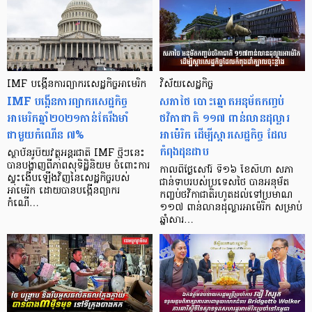
IMF បង្កើនការព្យាករសេដ្ឋកិច្ចអាមេរិក
វិស័យសេដ្ឋកិច្ច
IMF បង្កើនការព្យាករសេដ្ឋកិច្ច
សភាថៃ បោះឆ្នោតអនុម័តកញ្ចប់
អាមេរិកឆ្នាំ២០២១កាន់តែរឹងមាំ
ថវិកាជាតិ ១១៧ ពាន់លានដុល្លារ
ជាមួយកំណើន ៧%
អាម៉េរិក ដើម្បីស្ដារសេដ្ឋកិច្ច ដែល
កំពុងដុនដាប
ស្ថាប័នរូបិយវត្ថុអន្តរជាតិ IMF ថ្មីៗនេះ
បានបង្ហាញពីភាពសុទិដ្ឋិនិយម ចំពោះការ
កាលពីថ្ងៃសៅរ៍ ទី១៦ ខែសីហា សភា
ស្ទុះងើបឡើងវិញនៃសេដ្ឋកិច្ចរបស់
ជាន់ទាបរបស់ប្រទេសថៃ បានអនុម័ត
អាមេរិក ដោយបានបង្កើនព្យាករ
កញ្ចប់ថវិកាជាតិរហូតដល់ទៅប្រមាណ
កំណើ…
១១៧ ពាន់លានដុល្លារអាម៉េរិក សម្រាប់
ឆ្នាំសារ…