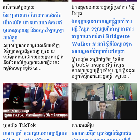
ផលិតផលក្លែងក្លាយ
ឯកឧត្តមឧបនាយករដ្ឋមន្ត្រីប្រចាំការ វង្សី
ចិន ព្រមានចាត់វិធានការសងសឹក
វិស្សុត
ឯកឧត្តមឧបនាយករដ្ឋមន្ត្រីប្រចាំការ
បើអាម៉េរិក ហ៊ានហាមឃាត់ការនាំ
វង្សី វិស្សុត ទទួលជួបពិភាក្សាការងារ
ចូលមនុស្សយន្ត និងបច្ចេកវិទ្យាសូឡា
ជាមួយលោកជំទាវ Bridgette
របស់ខ្លួន
Walker ភារធារីស្តីទីនៃស្ថានទូត
សម្រាប់ប្រជាពលរដ្ឋ​ដែលនិយមទិញ
សហរដ្ឋអាម៉េរិកប្រចាំនៅកម្ពុជា
ទំនិញតាមប្រព័ន្ធអនឡាញដោយ
ឃើញតែតម្លៃថោកៗប្រយ័ត្នគ្រោះថ្នាក់
(ភ្នំពេញ)៖ នាព្រឹកថ្ងៃទី៣ ខែមីនា
និងប៉ះរបស់ក្លែងក្លាយដោយថ្មីៗនេះ
ឆ្នាំ២០២៦ ឯកឧត្តម វង្សី វិស្សុត
កម្លាំងសមត្ថកិច្ចថៃ បា…
ឧបនាយករដ្ឋមន្ត្រីប្រចាំការ រដ្ឋមន្ត្រីទទួល
បន្ទុកទីស្ដីការគណៈរដ្ឋមន្ត្រី ទទួលជួ…
ក្រុមហ៊ុន TikTok
សហភាពអឺរ៉ុប
លោក ត្រាំ ចុះហត្ថលេខាបញ្ជាឱ្យលក់
សហភាពអឺរ៉ុប គ្រោងផ្ដល់ជំនួយឥត