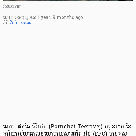
វិស័យធនាគារ
ដោយ
​ ខេមបូណូមីស
1 year, 9 months ago
អំពី
វិស័យធនាគារ
លោក ផនឆៃ ធីរ៉ាវេច (Pornchai Teeravej) អគ្គនាយកនៃ
ការិយាល័យគោលនយោបាយសារពើពន្ធថៃ (FPO) បានគូស