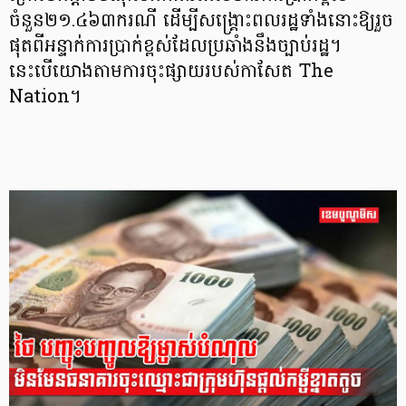
ចំនួន២១.៤៦៣ករណី ដើម្បីសង្គ្រោះពលរដ្ឋទាំងនោះឱ្យរួច
ផុតពីអន្ទាក់ការប្រាក់ខ្ពស់ដែលប្រឆាំងនឹងច្បាប់រដ្ឋ។
នេះបើយោងតាមការចុះផ្សាយរបស់កាសែត The
Nation។