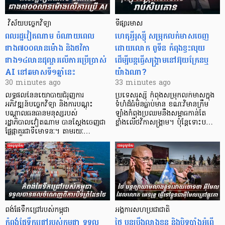
​​​​​​​​​​​​​​​​​​​​​​​​​​​​​ វិស័យបច្ចេកវិទ្យា
ទីផ្សារមាស
ពលរដ្ឋវៀតណាម ​ចំណាយពេល
ហេតុអ្វីរុស្ស៊ី សម្រុកលក់មាសចេញ
ជាង៧០០លានម៉ោង និងថវិកា
ដោយលោក ពូទីន កំពុងខ្វះ​លុយ
ជាង១៤លានដុល្លារលើការប្រើប្រាស់
ដើម្បីបន្តធ្វើសង្គ្រាមនៅអ៊ុយក្រែនឬ
AI នៅឆមាសទី១ឆ្នាំនេះ
យ៉ាងណា?
30 minutes ago
33 minutes ago
លទ្ធផលនៃនយោបាយជំរុញការ
ប្រទេសរុស្ស៊ី កំពុងសម្រុក​លក់មាសក្នុង
អភិវឌ្ឍន៍បច្ចេកវិទ្យា និងការបណ្តុះ
ទំហំដ៏ធំមិនធ្លាប់​មាន ខណៈវិមានក្រឹម
បណ្តាលធនធានមនុស្សរបស់
ឡាំងកំពុងប្រឈមនឹង​សម្ពាធកាន់តែ
រដ្ឋាភិបាលវៀតណាម បានស្តែងចេញជា
ខ្លាំងលើថវិកាសង្គ្រាម។ ប៉ុន្តែទោះប…
ផ្លែផ្កាគួរជាទីមោទនៈ។ តាមរយៈ…
ពង់ផែទឹកជ្រៅរបស់កម្ពុជា
អង្គការសហប្រជាជាតិ
កំពង់ផែទឹកជ្រៅរបស់​កម្ពុជា ទទួល​
ថៃ បន្តប្រឹងលាងខ្លួន និងបិទបាំងអំពើ