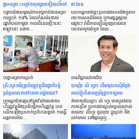
ជួប«គ្រោះ»ក្តៅ​គគុក​មួយ​ទៀត​ហើយ!
ជាង​គេ
បន្ទាប់​ពី​រង​សម្ពាធ​​ពី​ការ​ទម្លាក់​ពិដាន​អត្រា​
លោកអ្នក​នាង​ខ្លះ​ប្រាកដ​ជា​បាន​​ដឹង​ឮ​តាម​
ការ​ប្រាក់ ១៨​% ដែល​កំណត់​ដោយ​
រយៈ​ការ​អាន​ព័ត៌មាន ឬ​ការ​ផ្សព្វផ្សាយ​
រដ្ឋាភិបាល​កម្ពុជា កាល​ពី​ពេល​ថ្មីៗ​នេះ
ផ្សេងៗ អំពី​ភាព​ល្បីល្បាញ​របស់​ជន​
ឥឡូវ​នេះ ធនាគ…
បរទេស​មួយ​ចំនួន ដែល…
បញ្ហា​អត្រា​ការប្រាក់
ពាណិជ្ជករជោគជ័យ
គ្រឹះស្ថាន​មីក្រូ​ហិរញ្ញវត្ថុ​នឹង​ជួប​វិបត្តិ​
ឧកញ៉ា លី ហួរ៖ ដើមទុនរកស៊ីដំបូង
ធ្ងន់ធ្ងរ​ឈាន​ទៅ​រក​ការ​ក្ស័យធន?
របស់ខ្ញុំកើតចេញពីជ្រូក១ក្បាល
ក្រុម​អ្នក​ជំនាញ​នៅ​ក្នុង​វិស័យ​ធនាគារ
និយាយ​ពី​ឈ្មោះ លី ហួរ មាន​ប្រជាជន​
ហិរញ្ញវត្ថុ​និង​ប្រតិបត្តិករ​ហិរញ្ញ​វត្ថុ បាន​​
ភាគ​ច្រើន ប្រាកដ​ជា​ស្គាល់​ច្បាស់​ណាស់
លើក​ឡើង​ប្រហាក់​ប្រហែល​គ្នា​ថា ការ​ធ្វើ​
តាមរយៈ លីហួរ ដូរ​លុយ ប្តូរ​បា្រក់ និង​
អន្តរាគមន៍​ព…
លក់​មាស នៅ​ផ្សារ​អូរ​ឫ…