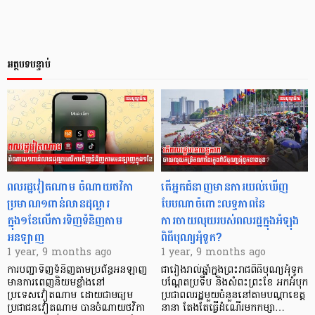
អត្ថបទបន្ទាប់
ពលរដ្ឋវៀតណាម ចំណាយថវិកា
តើអ្នកជំនាញមានការយល់ឃើញ
ប្រមាណ១ពាន់លានដុល្លារ
បែបណាចំពោះលទ្ធភាពនៃ
ក្នុង១ខែលើការទិញទំនិញតាម
ការចាយលុយរបស់ពលរដ្ឋក្នុងអំឡុង
អនឡាញ
ពិធីបុណ្យអុំទូក?
1 year, 9 months ago
1 year, 9 months ago
ការបញ្ជាទិញទំនិញតាមប្រព័ន្ធអនឡាញ
ជារៀងរាល់ឆ្នាំក្នុងព្រះរាជពិធីបុណ្យអុំទូក
មានការពេញនិយមខ្លាំងនៅ
បណ្ដែតប្រទីប និងសំពះព្រះខែ អកអំបុក
ប្រទេសវៀតណាម ដោយជាមធ្យម
ប្រជាពលរដ្ឋមួយចំនួននៅតាមបណ្ដាខេត្ត
ប្រជាជនវៀតណាម បានចំណាយថវិកា
នានា តែងតែធ្វើដំណើរមកកម្សា…