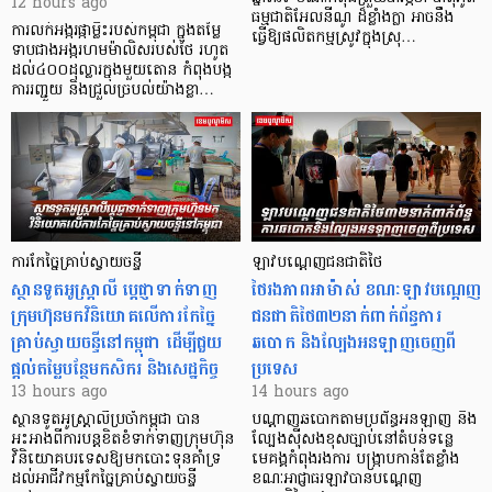
12 hours ago
ធម្មជាតិអែលនីណូ ដ៏ខ្លាំងក្លា​ អាចនឹង
ការលក់អង្ករផ្កាម្លិះរបស់កម្ពុជា ក្នុងតម្លៃ
ធ្វើឱ្យផលិតកម្មស្រូវក្នុងស្រុ…
ទាបជាងអង្ករហមម៉ាលិសរបស់ថៃ រហូត
ដល់៤០០ដុល្លារក្នុងមួយតោន កំពុងបង្ក
ការរញ្ជួយ និងជ្រួលច្របល់យ៉ាងខ្លា…
ការកែច្នៃគ្រាប់ស្វាយចន្ទី
ឡាវបណ្តេញជនជាតិថៃ
ស្ថានទូតអូស្ត្រាលី ប្តេជ្ញាទាក់ទាញ
ថៃរងភាពអាម៉ាស់ ខណៈឡាវបណ្តេញ
ក្រុមហ៊ុនមក​វិនិយោគលើការកែច្នៃ
ជនជាតិថៃ៣២នាក់ពាក់ព័ន្ធការ
គ្រាប់ស្វាយចន្ទីនៅកម្ពុជា ដើម្បីជួយ
ឆបោក និងល្បែងអនឡាញចេញពី
ផ្តល់តម្លៃបន្ថែមកសិករ និងសេដ្ឋកិច្ច
ប្រទេស
13 hours ago
14 hours ago
ស្ថានទូតអូស្ត្រាលីប្រចាំកម្ពុជា បាន
បណ្តាញឆបោកតាមប្រព័ន្ធអនឡាញ និង
អះអាងពីការបន្តខិតខំទាក់ទាញក្រុមហ៊ុន
ល្បែងស៊ីសងខុសច្បាប់នៅតំបន់ទន្លេ
វិនិយោគបរទេសឱ្យមកបោះទុនគាំទ្រ
មេគង្គកំពុងរងការ បង្ក្រាប​កាន់តែខ្លាំង
ដល់អាជីវកម្មកែច្នៃគ្រាប់ស្វាយចន្ទី
ខណៈអាជ្ញាធរឡាវបានបណ្តេញ