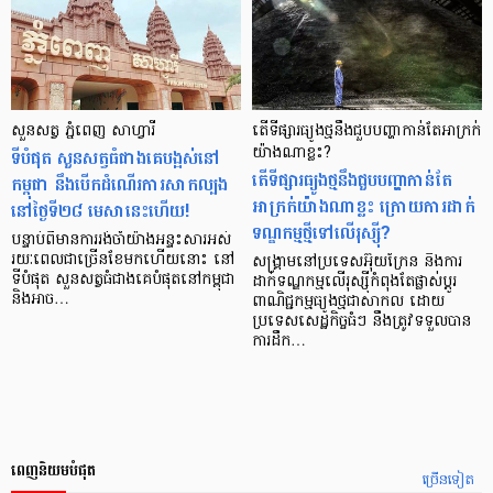
សួនសត្វ​ ភ្នំពេញ សាហ្វារី
តើទីផ្សារធ្យូងថ្មនឹងជួបបញ្ហាកាន់តែអាក្រក់
ទីបំផុត សួន​សត្វ​​ធំ​ជាង​គេបង្អស់​នៅ​
យ៉ាងណាខ្លះ?
តើទីផ្សារធ្យូងថ្មនឹងជួបបញ្ហាកាន់តែ
កម្ពុជា នឹង​បើក​ដំណើរការ​សាកល្បង
អាក្រក់យ៉ាងណាខ្លះ ក្រោយការដាក់
នៅ​ថ្ងៃ​ទី​២៨ មេសា​នេះ​ហើយ!
ទណ្ឌកម្មថ្មីទៅលើរុស្ស៊ី?
បន្ទាប់​ពី​មាន​ការ​រង់ចាំ​យ៉ាង​អន្ទះសារ​អស់​
រយៈពេល​ជា​ច្រើន​ខែ​មក​ហើយ​នោះ នៅ​
សង្រ្គាមនៅប្រទេសអ៊ុយក្រែន និងការ
ទី​បំផុត សួន​សត្វ​ធំ​ជាង​គេ​បំផុត​នៅ​កម្ពុជា
ដាក់ទណ្ឌកម្មលើរុស្ស៊ីកំពុងតែផ្លាស់ប្តូរ
និង​អាច…
ពាណិជ្ជកម្មធ្យូងថ្មជាសាកល ដោយ
ប្រទេសសេដ្ឋកិច្ចធំៗ នឹងត្រូវទទួលបាន
ការដឹក…
ពេញនិយមបំផុត
ច្រើនទៀត