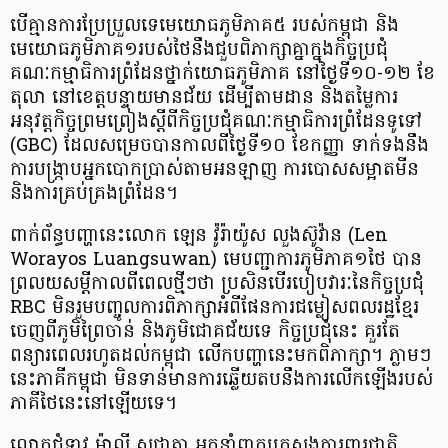
បើគ្មានការប្រែប្រួលទេមេយោធភូមិភាគ៥ របស់កម្ពុជា និង
មេយោធភូមិភាគ១របស់ថៃនឹងជួបពិភាក្សាគ្នាក្នុងកិច្ចប្រជុំ
គណៈកម្មាធិការព្រំដែនថ្នាក់យោធភូមិភាគ នៅថ្ងៃទី១០-១២ ខែ
តុលា នៅខេត្តបន្ទាយមានជ័យ ដើម្បីតាមដាន និងតម្លៃការ
អនុវត្តកិច្ចព្រមព្រៀងស្ដីពីកិច្ចប្រជុំគណៈកម្មាធិការព្រំដែនទូទៅ
(GBC) ដែលសម្រេចបានកាលពីថ្ងៃទី១០ ខែកញ្ញា ទាក់ទងនឹង
ការបង្ក្រាបអ្នកបោកប្រាស់តាមអនឡាញ ការបោសសម្អាតមីន
និងការគ្រប់គ្រងព្រំដែន។
ពាក់ព័ន្ធបញ្ហានេះលោក ឡេន វ៉ូរ៉ាយ៉ូស លួងស៊ូវ៉ាន (Len
Worayos Luangsuwan) មេបញ្ជាការភូមិភាគ១ថៃ បាន
ព្រលយសម្តីកាលពីពេលថ្មីៗថា ប្រសិនបើរបៀបវារៈនៃកិច្ចប្រជុំ
RBC ​មិនរួមបញ្ចូលការពិភាក្សាអំពីផែនការជម្លៀសពលរដ្ឋខ្មែរ
ចេញពីភូមិព្រៃចាន់ និងភូមិជោគជ័យទេ កិច្ចប្រជុំនេះ គួរតែ
ពន្យារពេលរហូតដល់កម្ពុជា លើកបញ្ហានេះមកពិភាក្សា។ ភ្លាមៗ
នេះភាគីកម្ពុជា មិនទាន់មានការឆ្លើយតបនឹងការលើកឡើងរបស់
ភាគីថៃនេះនៅឡើយទេ។
លោកជំទាវ ម៉ាលី សុជាតា អ្នកនាំពាក្យក្រសួងការពារជាតិ