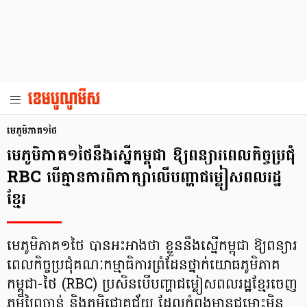
មេភូមិភាគ១ថៃ
មេភូមិភាគ១ថៃនឹងស្នើកម្ពុជា ឱ្យពន្យារពេលកិច្ចប្រជុំ
RBC បើគ្មានការពិភាក្សាលើបញ្ហាជម្លៀសពលរដ្ឋ
ខ្មែរ
មេភូមិភាគ១ថៃ បានអះអាងថា ខ្លួននឹងស្នើកម្ពុជា ឱ្យពន្យារ
ពេលកិច្ចប្រជុំគណៈកម្មាធិការព្រំដែនថ្នាក់យោធភូមិភាគ
កម្ពុជា-ថៃ (RBC) ប្រសិនបើបញ្ហាជម្លៀសពលរដ្ឋខ្មែរចេញ
ភូមិព្រៃចាន់ និងភូមិជោគជ័យ ដែលកំពុងមានជម្លោះមិន