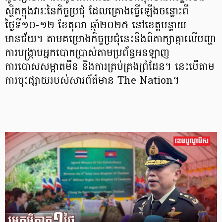
ស្ថិតក្នុងវារៈនៃកិច្ចប្រជុំ ដែលគ្រោងធ្វើឡើងចន្លោះពី
ថ្ងៃទី១០-១២ ខែតុលា ឆ្នាំ២០២៥ នៅខេត្តបន្ទាយ
មានជ័យ។ តាមគម្រោងកិច្ចប្រជុំនេះនឹងពិភាក្សាគ្នាលើបញ្ហា
ការបង្ក្រាបអ្នកបោកប្រាស់តាមប្រព័ន្ធអនឡាញ
ការបោសសម្អាតមីន និងការគ្រប់គ្រងព្រំដែន។ នេះបើតាម
ការចុះផ្សាយរបស់សារព័ត៌មាន The Nation។