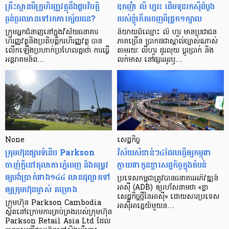
គ្រឹះស្ថាន​មីក្រូ​ហិរញ្ញវត្ថុ​នឹង​ជួប​វិបត្តិ​
ឧកញ៉ា លី ហួរ៖ ដើមទុនរកស៊ីដំបូង
ធ្ងន់ធ្ងរ​ឈាន​ទៅ​រក​ការ​ក្ស័យធន?
របស់ខ្ញុំកើតចេញពីជ្រូក១ក្បាល
ក្រុម​អ្នក​ជំនាញ​នៅ​ក្នុង​វិស័យ​ធនាគារ
និយាយ​ពី​ឈ្មោះ លី ហួរ មាន​ប្រជាជន​
ហិរញ្ញវត្ថុ​និង​ប្រតិបត្តិករ​ហិរញ្ញ​វត្ថុ បាន​​
ភាគ​ច្រើន ប្រាកដ​ជា​ស្គាល់​ច្បាស់​ណាស់
លើក​ឡើង​ប្រហាក់​ប្រហែល​គ្នា​ថា ការ​ធ្វើ​
តាមរយៈ លីហួរ ដូរ​លុយ ប្តូរ​បា្រក់ និង​
អន្តរាគមន៍​ព…
លក់​មាស នៅ​ផ្សារ​អូរ​ឫ…
None
សេដ្ឋកិច្ច​
ក្រុមហ៊ុនផ្សារទំនើប Parkson
វិស័យ​សំខាន់ៗ​៤​ដែល​ធ្វើ​ឲ្យ​កម្ពុជា​
ចាញ់ក្ដីនៅតុលាការភ្នំពេញ និងតម្រូវ
ក្លាយ​ជា​កូន​ខ្លា​សេដ្ឋកិច្ច​ក្នុង​តំបន់
ឲ្យបង់ប្រាក់ជាង១៤៤ លានដុល្លារទៅ
ប្រទេស​កម្ពុជា​ត្រូវ​បាន​ធនាគារ​អភិវឌ្ឍន៍​
ឲ្យក្រុមហ៊ុនម្ចាស់ គម្រោង
អាស៊ី (ADB) ឲ្យ​រហ័ស​នាមថា «ខ្លា​
សេដ្ឋកិច្ច​ថ្មី​នៃ​អាស៊ី» ដោយសារ​ប្រទេស​
ក្រុមហ៊ុន Parkson Cambodia
អាស៊ី​អាគ្នេយ៍​មួយ​ន…
ស្ថិតនៅក្រោមការគ្រប់គ្រងរបស់ក្រុមហ៊ុន
Parkson Retail Asia Ltd ដែល