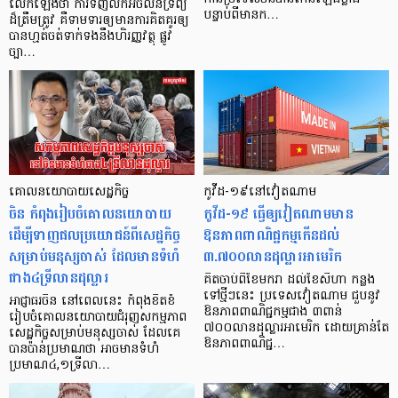
លើកឡើងថា ការទិញលក់អចលនទ្រព្យ
បន្ទាប់​ពី​មាន​ក…
ដ៏ត្រឹមត្រូវ គឺទាមទារឲ្យមានការគិតគូរឲ្យ
បានហ្មត់ចត់ទាក់ទងនឹងហិរញ្ញវត្ថុ ផ្លូវ
ច្បា…
គោលនយោបាយសេដ្ឋកិច្ច
កូវីដ-១៩នៅវៀតណាម
ចិន កំពុងរៀបចំគោលនយោបាយ
កូវីដ-១៩ ធ្វើឲ្យវៀតណាមមាន
ដើម្បីទាញផលប្រយោជន៍ពីសេដ្ឋកិច្ច
ឱនភាពពាណិជ្ជកម្មកើនដល់
សម្រាប់មនុស្សចាស់ ដែលមានទំហំ
៣.៧០០លានដុល្លារអាមេរិក
ជាង៤ទ្រីលានដុល្លារ
គិតចាប់ពីខែមករា ដល់ខែសីហា កន្លង
ទៅថ្មីៗនេះ ប្រទេសវៀតណាម ជួបនូវ
អាជ្ញាធរចិន នៅពេលនេះ កំពុងខិតខំ
ឱនភាពពាណិជ្ជកម្មជាង ៣ពាន់
រៀបចំគោលនយោបាយជំរុញសកម្មភាព
៧០០លានដុល្លារអាមេរិក ដោយគ្រាន់តែ
សេដ្ឋកិច្ចសម្រាប់មនុស្សចាស់ ដែលគេ
ឱនភាពពាណិជ្ជ…
បានប៉ាន់ប្រមាណថា អាចមានទំហំ
ប្រមាណ៤,១ទ្រីលា…