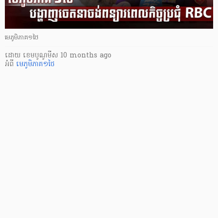
មេភូមិភាគ១ថៃ
ដោយ
​ ខេមបូណូមីស
10 months ago
អំពី
មេភូមិភាគ១ថៃ