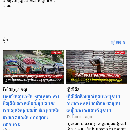
បានចុះបញ្ចីផ្សារហ៊ុននៅសិង្ហបុរីនោះ
បានចា…
ថ្មីៗ
ច្រើនទៀត
វិស័យស្រូវ អង្ករ
ហ្វីលីពីន
អ្នកនាំចេញអង្ករថៃ ត្អូញត្អែរថា ការ
ហ្វីលីពីននឹងបន្តនាំចូលអង្ករក្រោយ
បិទព្រំដែនបានបើកផ្លូវឱ្យអង្ករខ្មែរ
បារម្ភបាតុភូតអែលនីណូ បង្កឱ្យខ្វះ
វាយលុកទីផ្សារអន្តរជាតិជាមួយតម្លៃ
ស្បៀងអាហារនៅឆ្នាំក្រោយ
ទាបជាងអង្ករថៃ ៤០០ដុល្លារ
12 hours ago
ក្នុង១តោន
ហ្វីលីពីន បាន​សម្រេចបន្តនាំចូលអង្ករនៅ
ឆ្នាំនេះ ខណៈកំពុងព្រួយបារម្ភថា បាតុភូត