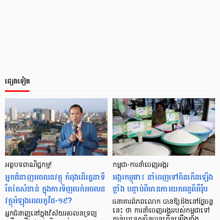
ផ្សេងទៀត
អត្ថបទពាណិជ្ជកម្ម!
កម្ពុជា-ការនាំចេញ​អង្ករ
អ្នកជំនាញអចលនវត្ថុ កំពុងដើរតួនាទី
អង្ករ​កម្ពុជា៖ ​នាំចេញ​ទៅ​ចិន​កើន​ឡើង​
រឹតតែសំខាន់ ក្នុងការទិញលក់អចលន
ខ្លាំង បន្ទាប់​ពី​មាន​ការ​យក​ពន្ធ​ពី​អឺរ៉ុប
វត្ថុអំឡុងពេលកូវីដ-១៩?
ធនាគារ​ពិភពលោក បាន​ឱ្យ​ដឹង​​នៅ​ថ្ងៃ​ចន្ទ​
នេះ ថា ការនាំ​ចេញ​អង្ករ​របស់​កម្ពុជា​ទៅ​
អ្នកជំនាញនៅក្នុងវិស័យអចលនទ្រព្យ
កាន់​ប្រទេស​ចិន​បាន​កើន​ឡើង​ខ្លាំង