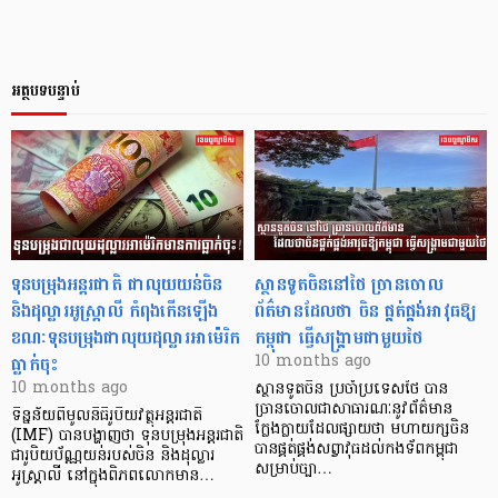
អត្ថបទបន្ទាប់
ទុនបម្រុងអន្តរជាតិ ជាលុយយន់ចិន
ស្ថានទូតចិននៅថៃ ច្រានចោល
និងដុល្លារអូស្ត្រាលី កំពុងកើនឡើង
ព័ត៌មានដែលថា ចិន ផ្គត់ផ្គង់អាវុធឱ្យ
ខណៈទុនបម្រុងជាលុយដុល្លារអាម៉េរិក
កម្ពុជា ធ្វើសង្គ្រាមជាមួយថៃ
ធ្លាក់ចុះ
10 months ago
10 months ago
ស្ថានទូតចិន ប្រចាំប្រទេសថៃ បាន
ច្រានចោលជាសាធារណៈនូវព័ត៌មាន
ទិន្នន័យពីមូលនិធិរូបិយវត្ថុអន្តរជាតិ
ក្លែងក្លាយដែលផ្សាយថា មហាយក្សចិន
(IMF) បានបង្ហាញថា ទុនបម្រុងអន្តរជាតិ
បានផ្គត់ផ្គង់សព្វាវុធដល់កងទ័ពកម្ពុជា
ជារូបិយប័ណ្ណយន់របស់ចិន និងដុល្លារ
សម្រាប់ច្បា…
អូស្ត្រាលី នៅក្នុងពិភពលោកមាន…