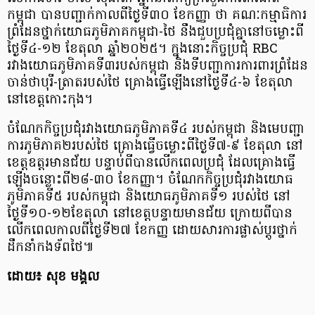
កម្ពុជា បានបញ្ជាក់កាលពីថ្ងៃទី៣០ ខែកញ្ញា ថា គណៈកម្មាធិការ
ព្រំដែនថ្នាក់យោធភូមិភាគកម្ពុជា-ថៃ នឹងជួបប្រជុំគ្នានៅចម្លោះពី
ថ្ងៃទី៤-១២ ខែតុលា ឆ្នាំ២០២៥។ ក្នុងនោះកិច្ចប្រជុំ RBC
រវាងយោធភូមិភាគទី៣របស់កម្ពុជា និងទីបញ្ជាការការពារព្រំដែន
ចាន់ថាបុរី-ត្រាតរបស់ថៃ គ្រោងធ្វើឡើងនៅថ្ងៃទី៤-៦ ខែតុលា
នៅខេត្តកោះកុង។
ចំណែកកិច្ចប្រជុំរវាងយោធភូមិភាគទី៤ របស់កម្ពុជា និងមេបញ្ជា
ការភូមិភាគ២របស់ថៃ គ្រោងធ្វើចម្លោះពីថ្ងៃទី៧-៩ ខែតុលា នៅ
ខេត្តឧត្តរមានជ័យ បន្ទាប់ពីបានលើកពេលប្រជុំ ដែលគ្រោងធ្វើ
ឡើងចន្លោះពី២៨-៣០ ខែកញ្ញា។ ចំណែកកិច្ចប្រជុំរវាងយោធ
ភូមិភាគទី៥ របស់កម្ពុជា និងយោធភូមិភាគទី១ របស់ថៃ នៅ
ថ្ងៃទី១០-១២ខែតុលា នៅខេត្តបន្ទាយមានជ័យ ក្រោយពីបាន
លើកពេលកាលពីថ្ងៃទី២៧ ខែកញ្ញ ដោយសារការផ្លាស់ប្តូរថ្នាក់
ដឹកនាំកងទ័ពថៃ៕
ដោយ៖ សុខ មង្គល