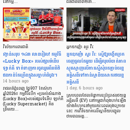
នៅកម្ព…
ជនជាតិថៃ៣២នា…
វិស័យការពារជាតិ
អ្នកឧកញ៉ា សួរ វីរៈ
រង្វាន់សរុប ១៤៣ លានរៀល! កម្មវិធី
អ្នកឧកញ៉ា សួរ វីរៈ ស្នើឱ្យបង្កើតច្រក
«Lucky Box» របស់ផ្សារទំនើប
ចេញចូលតែមួយ ដើម្បីលុបបំបាត់ភាព
ឡាក់គី ទាក់ទាញការចូលរួមពីអតិថិ
ស្មុគស្មាញលើការស្នើសុំបតភ្ជាប់ចរន្ត
ជនកាន់តែច្រើនក្នុងសប្តាហ៍ដំបូង។
អគ្គិសនីទៅកាន់ស្ថានីយសាករថយន្ត
អគ្គិសនី
14 hours ago
1 day, 6 hours ago
រាជធានីភ្នំពេញ ថ្ងៃទី07 ខែសីហា
ឆ្នាំ2026៖ កម្មវិធីបើក «ប្រអប់សំណាង
ស្របពេលដែលនិន្នាការប្រើប្រាស់រថយន្ត
(Lucky Box)»របស់ផ្សារទំនើប ឡាក់គី
អគ្គិសនី (EV) នៅកម្ពុជាកំពុងហក់ឡើង
(Lucky Supermarket) គិត
យ៉ាងគំហុកនៅមួយរយៈពេលចុងក្រោយ
ត្រឹមរយ…
នេះ ការវិនិយោគលើស្ថានីយបញ្ចូល
ថាមពលអគ្គ…