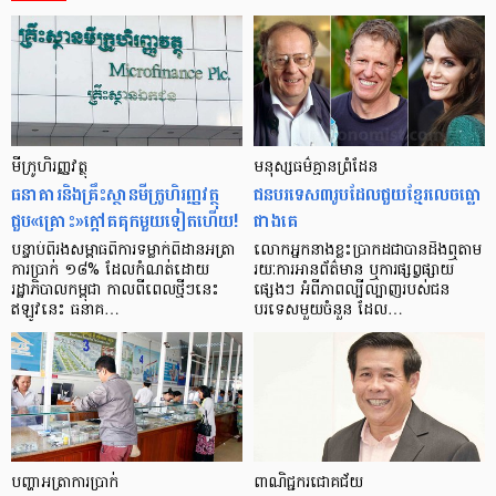
មីក្រូ​ហិរញ្ញវត្ថុ
មនុស្ស​ធម៌​គ្មាន​ព្រំដែន
ធនាគារ​និង​គ្រឹះស្ថាន​មីក្រូ​ហិរញ្ញវត្ថុ​
ជន​បរទេស​៣​រូប​ដែល​ជួយ​ខ្មែរ​លេច​ធ្លោ​
ជួប«គ្រោះ»ក្តៅ​គគុក​មួយ​ទៀត​ហើយ!
ជាង​គេ
បន្ទាប់​ពី​រង​សម្ពាធ​​ពី​ការ​ទម្លាក់​ពិដាន​អត្រា​
លោកអ្នក​នាង​ខ្លះ​ប្រាកដ​ជា​បាន​​ដឹង​ឮ​តាម​
ការ​ប្រាក់ ១៨​% ដែល​កំណត់​ដោយ​
រយៈ​ការ​អាន​ព័ត៌មាន ឬ​ការ​ផ្សព្វផ្សាយ​
រដ្ឋាភិបាល​កម្ពុជា កាល​ពី​ពេល​ថ្មីៗ​នេះ
ផ្សេងៗ អំពី​ភាព​ល្បីល្បាញ​របស់​ជន​
ឥឡូវ​នេះ ធនាគ…
បរទេស​មួយ​ចំនួន ដែល…
បញ្ហា​អត្រា​ការប្រាក់
ពាណិជ្ជករជោគជ័យ