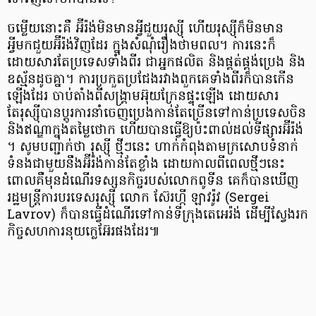
ចម្លើយនោះគឺ អ៊ីរ៉ង់មិនមានអ្វីជួយរុស្ស៊ី ហើយរុស្ស៊ីក៏មិនមាន
អ្វីមកជួយអ៊ីរ៉ង់វិញដែរ ក្នុងសំណុំរឿងថាមពល។ ការនេះក៏
ដោយសារតែប្រទេសទាំងពីរ ជាអ្នកផលិត និងផ្គត់ផ្គង់ប្រេង និង
ឧស្ម័នដូចគ្នា។ ការប្រកួតប្រជែង​​រវាង​ពួកគេទាំងពីរក៏​បាន​កើន
ឡើងដែរ ​ចាប់តាំងពី​សង្គ្រាម​អ៊ុយ​ក្រែ​ន​ផ្ទុះឡើង ដោយសារ​
តែរុស្ស៊ី​បាន​ប្តូរ​ការនាំចេញ​​ប្រេង​កាន់តែច្រើន​​ទៅកាន់ប្រទេស​ចិន
និង​ឥណ្ឌា​ក្នុងតម្លៃ​ថោក ហើយបានធ្វើឱ្យប៉ះពាល់ដល់ទីផ្សារអ៊ីរ៉ង់​
។ សូមបញ្ជាក់ថា រុស្ស៊ី ថ្មីៗនេះ ហាក់កំពុង​តាមក្រសោបទំនាក់
ទំនងជាមួយនឹងអ៊ីរ៉ង់កាន់តែខ្លាំង ដោយកាលពីពេលថ្មីៗនេះ
ពោលគឺមុនដំណើរទស្សនកិច្ចរបស់​លោកពូទីន គេក៏បានឃើញ
រដ្ឋមន្ត្រីការបរទេសរុស្ស៊ី លោក ស៊ែរហ្កី ឡាវរ៉ូវ (Sergei
Lavrov) ក៏បានធ្វើដំណើរទៅកាន់ទីក្រុងតេអេរ៉ង់ ដើម្បីស្វែងរក
កិច្ចសហការ​នុយក្លេអ៊ែរផងដែរ៕