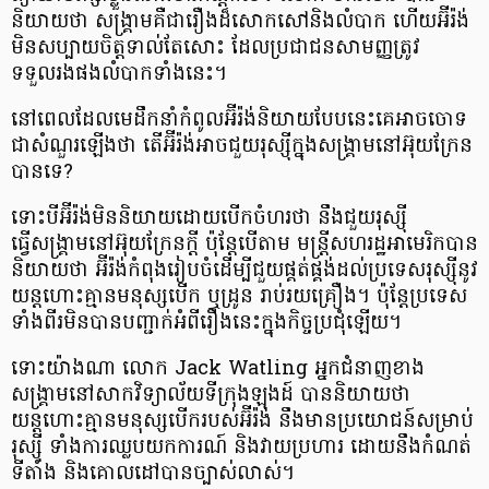
និយាយថា សង្រ្គាមគឺជារឿងដ៏សោកសៅនិងលំបាក ហើយអ៊ីរ៉ង់​
មិនសប្បាយចិត្តទាល់តែសោះ ដែលប្រជាជនសាមញ្ញត្រូវ
ទទួលរងផងលំបាកទាំងនេះ។
នៅពេលដែលមេដឹកនាំកំពូលអ៊ីរ៉ង់និយាយបែបនេះគេអាចចោទ
ជាសំណួរឡើងថា តើ​អ៊ីរ៉ង់​អាច​ជួយ​រុស្ស៊ី​ក្នុង​សង្រ្គាម​​នៅអ៊ុយក្រែន​
បាន​ទេ?
ទោះបីអ៊ីរ៉ង់មិននិយាយដោយបើកចំហរថា នឹងជួយរុស្ស៊ី
ធ្វើសង្គ្រាមនៅអ៊ុយក្រែនក្តី ប៉ុន្តែបើតាម មន្ត្រីសហរដ្ឋអាមេរិក​បាន
និយាយថា អ៊ីរ៉ង់កំពុងរៀបចំ​ដើម្បីជួយ​ផ្គត់ផ្គង់ដល់ប្រទេសរុស្ស៊ីនូវ
យន្តហោះគ្មានមនុស្ស​បើក ឬដ្រូន រាប់រយគ្រឿង។ ប៉ុន្តែប្រទេស
ទាំងពីរមិនបានបញ្ជាក់អំពីរឿងនេះក្នុងកិច្ចប្រជុំឡើយ។
ទោះយ៉ាងណា លោក Jack Watling អ្នកជំនាញខាង
សង្រ្គាមនៅ​សាកវិទ្យាល័យ​ទីក្រុងឡុងដ៍ បាននិយាយថា
យន្តហោះគ្មានមនុស្សបើក​របស់អ៊ីរ៉ង់ នឹងមានប្រយោជន៍​សម្រាប់​
រុស្ស៊ី ទាំងការឈ្លបយកការណ៍ និងវាយប្រហារ ដោយនឹងកំណត់​
ទីតាំង និងគោលដៅ​បាន​ច្បាស់លាស់។