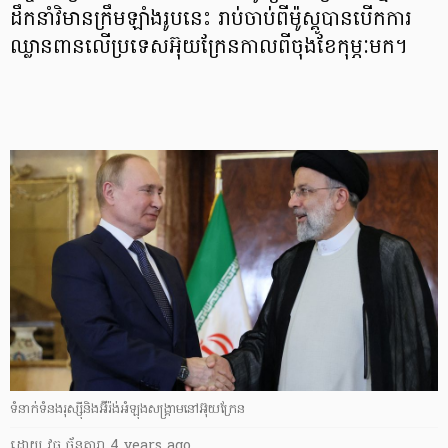
ដឹកនាំវិមានក្រឹមឡាំងរូបនេះ រាប់ចាប់ពីម៉ូស្គូបានបើកការ
ឈ្លានពានលើប្រទេសអ៊ុយក្រែនកាលពីចុងខែកុម្ភៈមក។
ទំនាក់ទំនងរុស្ស៊ីនិងអ៊ីរ៉ង់អំឡុងសង្គ្រាមនៅអ៊ុយក្រែន
ដោយ
វុធ ច័ន្ទតារា
4 years ago