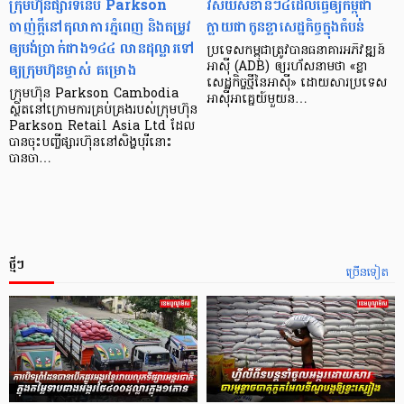
ក្រុមហ៊ុនផ្សារទំនើប Parkson
វិស័យ​សំខាន់ៗ​៤​ដែល​ធ្វើ​ឲ្យ​កម្ពុជា​
ចាញ់ក្ដីនៅតុលាការភ្នំពេញ និងតម្រូវ
ក្លាយ​ជា​កូន​ខ្លា​សេដ្ឋកិច្ច​ក្នុង​តំបន់
ឲ្យបង់ប្រាក់ជាង១៤៤ លានដុល្លារទៅ
ប្រទេស​កម្ពុជា​ត្រូវ​បាន​ធនាគារ​អភិវឌ្ឍន៍​
ឲ្យក្រុមហ៊ុនម្ចាស់ គម្រោង
អាស៊ី (ADB) ឲ្យ​រហ័ស​នាមថា «ខ្លា​
សេដ្ឋកិច្ច​ថ្មី​នៃ​អាស៊ី» ដោយសារ​ប្រទេស​
ក្រុមហ៊ុន Parkson Cambodia
អាស៊ី​អាគ្នេយ៍​មួយ​ន…
ស្ថិតនៅក្រោមការគ្រប់គ្រងរបស់ក្រុមហ៊ុន
Parkson Retail Asia Ltd ដែល
បានចុះបញ្ចីផ្សារហ៊ុននៅសិង្ហបុរីនោះ
បានចា…
ថ្មីៗ
ច្រើនទៀត