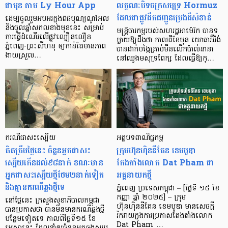
ជាមុន តាម Ly Hour App
លក្ខណៈបិទចក្រសមុទ្រ Hormuz
ដែលជាផ្លូវដឹកជញ្ជូនប្រេងដ៏សំខាន់
ដើម្បីចូលរួមអបអរក្នុងពិធីបុណ្យណូអែល
និងចូលឆ្នាំសកលខាងមុខនេះ សម្រាប់
មន្ត្រីចារកម្មរបស់សហរដ្ឋអាម៉េរិក បានទ
ការធ្វើដំណើរលើផ្លូវល្បឿនលឿន
ម្លាយឱ្យដឹងថា កាលពីខែមុន យោធាអ៊ីរ៉ង់
ភ្នំពេញ-ព្រះសីហនុ ឲ្យកាន់តែមានភាព
បានដាក់បង្កៃគ្រាប់មីនលើកប៉ាល់នានា
ងាយស្រួល…
នៅឈូងមសុទ្រពែក្ស ដែលធ្វើឱ្យក្…
ករណីជាសះស្បើយ
អត្ថបទពាណិជ្ជកម្ម
គិតត្រឹមថ្ងៃនេះ ចំនួនអ្នកជាសះ
ក្រុមហ៊ុនហ៊ិននីគែន ខេមបូឌា
ស្បើយកើនដល់៩៨នាក់ ខណៈមាន
តែងតាំងលោក Dat Pham ជា
អ្នកជាសះស្បើយថ្មីថែម២នាក់ទៀត
អគ្គនាយកថ្មី
និងគ្មានករណីឆ្លងថ្មីទេ
ភ្នំពេញ ប្រទេសកម្ពុជា – [ថ្ងៃទី ១៥ ខែ
កញ្ញា ឆ្នាំ ២០២៥] – ក្រុម
នៅថ្ងៃនេះ ក្រសួងសុខាភិបាលកម្ពុជា
ហ៊ុនហ៊ិននីគែន ខេមបូឌា មានសេចក្ដី
បានប្រកាសថា បានមិនមានករណីឆ្លងថ្មី
រីករាយក្នុងការប្រកាសតែងតាំងលោក
បន្ថែមទៀតទេ កាលពីថ្ងៃទី១៥ ខែ
Dat Pham …