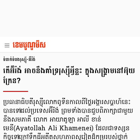
ទំនាក់ទំនងរុស្ស៊ី-អ៊ីរ៉ង់
តើអ៊ីរ៉ង់ អាចនឹងគាំទ្ររុស្ស៊ីអ្វីខ្លះ ក្នុងសង្គ្រាមនៅអ៊ុយ
ក្រែន?
ប្រធានាធិបតីរុស្ស៊ីលោកពូទីនកាលពីថ្ងៃអង្គារសប្តាហ៍នេះ
បានទៅដល់ប្រទេសអ៊ីរ៉ង់ ព្រមទាំងបានជួបពិភាក្សាជាមួយ
នឹងសមភាគី លោក អាយាតូឡា អាលី ខាន់
មេនី(Ayatollah Ali Khamenei) ដែលជាទស្សន
កិច្ចទៅក្រៅទឹកដីអតីតសហភាពសូវៀតដ៏កម្ររបស់ថ្នាក់