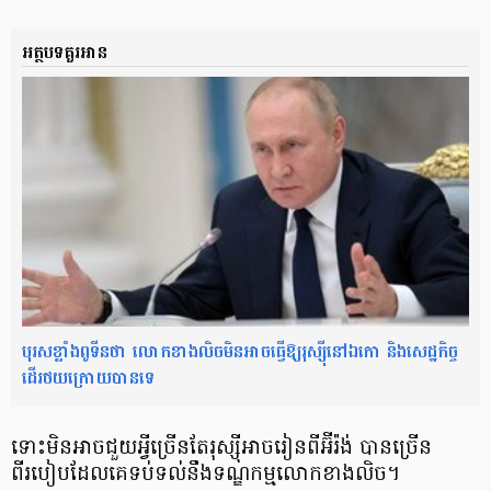
អត្ថបទគួរអាន
បុរសខ្លាំងពូទីនថា លោកខាងលិចមិនអាចធ្វើឱ្យរុស្ស៊ីនៅឯកោ និងសេដ្ឋកិច្ច
ដើរថយក្រោយបានទេ
ទោះមិនអាចជួយអ្វីច្រើនតែរុស្ស៊ីអាចរៀនពីអ៊ីរ៉ង់ បានច្រើន
ពីរបៀប​ដែលគេទប់ទល់នឹងទណ្ឌកម្មលោកខាងលិច។