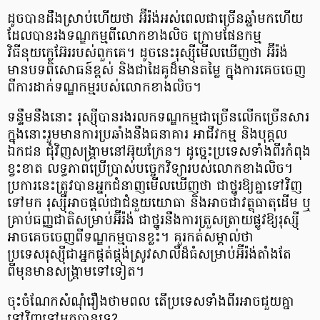
ដូចបានដឹងស្រាប់ហើយថា អ៊ីរ៉ង់អស់ពេលជាច្រើនឆ្នាំមកហើយ
ដែលបានរងទណ្ឌកម្មពីលោកខាងលិច ក្រោមផែនកម្ម
វិធីនុយក្លេអ៊ែររបស់ពួកគេ។ ដូចនេះរុស្ស៊ីមើលឃើញថា អ៊ីរ៉ង់
មានបទពិសោធន៍ខ្ពស់ និងជាដៃគូដ៏មានតម្លៃ ក្នុងការគេចចេញ​
ពីការដាក់ទណ្ឌកម្មរបស់លោកខាងលិច។
ទន្ទឹមនឹងនោះ រុស្ស៊ីបានរង​រលកទណ្ឌកម្មជាច្រើនលើកច្រើនសារ
ក្នុងនោះរួមមានការប្រឆាំងនឹងធនាគារ អាជីវកម្ម និងបុគ្គល
ឯកជន ជុំវិញសង្គ្រាមនៅអ៊ុយក្រែន។ ដូច្នេះប្រទេសទាំងពីរកំពុង
ខ្វះខាត លទ្ធភាពប្រើប្រាស់បច្ចេកវិទ្យា​របស់​លោកខាងលិច។
ប្រការនេះត្រូវបានអ្នកជំនាញមើលឃើញថា ជាថ្នូរឱ្យគ្នាទៅវិញ
ទៅមក រុស្ស៊ីអាចផ្តល់ជាជំនួយយោធា និងអាចជាវត្ថុធាតុដើម ឬ
គ្រាប់ធញ្ញជាតិសម្រាប់អ៊ីរ៉ង់ ជាថ្នូរនឹងការត្រួសត្រាយ​ផ្លូវឱ្យរុស្ស៊ី
អាចគេចចេញពីទណ្ឌកម្មបានខ្លះ។ គួរកត់សម្គាល់ថា
ប្រទេសរុស្ស៊ីជា​អ្នកផ្គត់ផ្គង់ស្រូវសាលីដ៏ធំសម្រាប់អ៊ីរ៉ង់តាំងតែ
ពីមុនមានសង្គ្រាមទៅទៀត។
ចុះចំណែកសំណុំរឿងថាមពល តើប្រទេសទាំងពីរអាចជួយគ្នា
ទៅវិញទៅមកបានទេ?