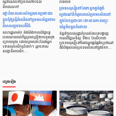
ធ្វើដំណើរទៅប្រទេស២០លើ
របស់ចិន
ពិភពលោក!
ប្រទេសរុស្ស៊ីនៅតែជាអ្នកផ្គត់ផ្គង់
រដ្ឋាភិបាលអាមេរិកព្រមានប្រជាជន
ប្រេងឆៅដ៏កំពូលរបស់ប្រទេសចិននៅ
ខ្លួនកុំឱ្យធ្វើដំណើរទៅប្រទេសចំនួន២០
ក្នុងខែកក្កដាទោះជាមានការបញ្ចុះ
ពិសេសប្រទេសអ៊ីរ៉ង់
តម្លៃតិចតួចក៏ដោយ
សហរដ្ឋអាមរិក និងអ៊ីរ៉ង់កាលពីថ្ងៃចន្ទ
ទិន្នន័យរបស់រដ្ឋាភិបាលចិនបានបង្ហាញ
បានឈានដល់កិច្ចព្រមព្រៀងការទូតចុង
កាលពីថ្ងៃអាទិត្យ ទី២០ ខែសីហាថា
ក្រោយមួយ ដោយព្រមដោះលែងអ្នក
ប្រទេសរុស្ស៊ីនៅតែជាអ្នកផ្គត់ផ្គង់ប្រេងឆៅ
ទោសអាមេរិកប្រាំនាក់។ អ្នកទោស
ដ៏ធំបំផុតរបស់ប្រទេសចិននៅក្នុងខែក…
សញ្ជាតិអាមេរិក…
ផ្សេងទៀត