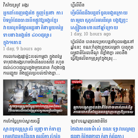
វិស័យស្រូវ អង្ករ
ហ្វីលីពីន
អ្នកនាំចេញអង្ករថៃ ត្អូញត្អែរថា ការ
ហ្វីលីពីននឹងបន្តនាំចូលអង្ករក្រោយ
បិទព្រំដែនបានបើកផ្លូវឱ្យអង្ករខ្មែរ
បារម្ភបាតុភូតអែលនីណូ បង្កឱ្យខ្វះ
វាយលុកទីផ្សារអន្តរជាតិជាមួយតម្លៃ
ស្បៀងអាហារនៅឆ្នាំក្រោយ
ទាបជាងអង្ករថៃ ៤០០ដុល្លារ
1 day, 10 hours ago
ក្នុង១តោន
ហ្វីលីពីន បាន​សម្រេចបន្តនាំចូលអង្ករនៅ
ឆ្នាំនេះ ខណៈកំពុងព្រួយបារម្ភថា បាតុភូត
1 day, 9 hours ago
ធម្មជាតិអែលនីណូ ដ៏ខ្លាំងក្លា​ អាចនឹង
ការលក់អង្ករផ្កាម្លិះរបស់កម្ពុជា ក្នុងតម្លៃ
ធ្វើឱ្យផលិតកម្មស្រូវក្នុងស្រុ…
ទាបជាងអង្ករហមម៉ាលិសរបស់ថៃ រហូត
ដល់៤០០ដុល្លារក្នុងមួយតោន កំពុងបង្ក
ការរញ្ជួយ និងជ្រួលច្របល់យ៉ាងខ្លា…
ការកែច្នៃគ្រាប់ស្វាយចន្ទី
ឡាវបណ្តេញជនជាតិថៃ
ស្ថានទូតអូស្ត្រាលី ប្តេជ្ញាទាក់ទាញ
ថៃរងភាពអាម៉ាស់ ខណៈឡាវបណ្តេញ
ក្រុមហ៊ុនមក​វិនិយោគលើការកែច្នៃ
ជនជាតិថៃ៣២នាក់ពាក់ព័ន្ធការ