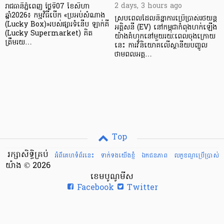
2 days, 3 hours ago
រាជធានីភ្នំពេញ ថ្ងៃទី07 ខែសីហា
ឆ្នាំ2026៖ កម្មវិធីបើក «ប្រអប់សំណាង
ស្របពេលដែលនិន្នាការប្រើប្រាស់រថយន្ត
(Lucky Box)»របស់ផ្សារទំនើប ឡាក់គី
អគ្គិសនី (EV) នៅកម្ពុជាកំពុងហក់ឡើង
(Lucky Supermarket) គិត
យ៉ាងគំហុកនៅមួយរយៈពេលចុងក្រោយ
ត្រឹមរយ…
នេះ ការវិនិយោគលើស្ថានីយបញ្ចូល
ថាមពលអគ្គ…
Top
រក្សាសិទ្ធិគ្រប់
អំពីគេហទំព័រនេះ
ទាក់ទងយើងខ្ញំ
ឯកជនភាព
លក្ខខណ្ឌ​ប្រើ​ប្រាស់
យ៉ាង © 2026
ខេមបូណូមីស
Facebook
Twitter