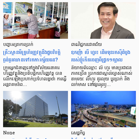
បញ្ហា​អត្រា​ការប្រាក់
ពាណិជ្ជករជោគជ័យ
គ្រឹះស្ថាន​មីក្រូ​ហិរញ្ញវត្ថុ​នឹង​ជួប​វិបត្តិ​
ឧកញ៉ា លី ហួរ៖ ដើមទុនរកស៊ីដំបូង
ធ្ងន់ធ្ងរ​ឈាន​ទៅ​រក​ការ​ក្ស័យធន?
របស់ខ្ញុំកើតចេញពីជ្រូក១ក្បាល
ក្រុម​អ្នក​ជំនាញ​នៅ​ក្នុង​វិស័យ​ធនាគារ
និយាយ​ពី​ឈ្មោះ លី ហួរ មាន​ប្រជាជន​
ហិរញ្ញវត្ថុ​និង​ប្រតិបត្តិករ​ហិរញ្ញ​វត្ថុ បាន​​
ភាគ​ច្រើន ប្រាកដ​ជា​ស្គាល់​ច្បាស់​ណាស់
លើក​ឡើង​ប្រហាក់​ប្រហែល​គ្នា​ថា ការ​ធ្វើ​
តាមរយៈ លីហួរ ដូរ​លុយ ប្តូរ​បា្រក់ និង​
អន្តរាគមន៍​ព…
លក់​មាស នៅ​ផ្សារ​អូរ​ឫ…
None
សេដ្ឋកិច្ច​