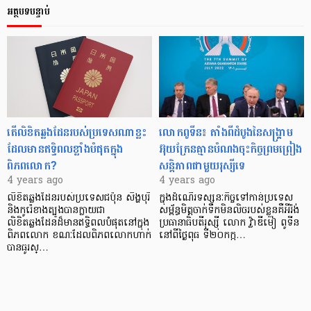
អត្ថបទបន្ទាប់
តើលិខិតឆ្លងដែនរបស់ប្រទេសណាខ្លះ
លោកពូទីន៖ តាំងពីដំបូងនៃសង្គ្រាម
ដែលមានឥទ្ធិពលខ្លាំងបំផុតក្នុង
អ៊ុយក្រែនគ្មានបំណងចុះកិច្ចព្រមព្រៀង
ពិភពលោក?
សន្តិភាពជាមួយរុស្សីទេ
4 years ago
4 years ago
លិខិតឆ្លងដែនរបស់ប្រទេសជប៉ុន សិង្ហបុរី
ក្នុងដំណើរទស្សនៈកិច្ចទៅកាន់ប្រទេស
និងកូរ៉េខាងត្បូងបានក្លាយជា
សម្ព័ន្ធមិត្តចាក់ទឹកមិនលិចរបស់ខ្លួនគឺអីរ៉ង់
លិខិតឆ្លងដែនដ៏មានឥទ្ធិពលបំផុតនៅក្នុង
ប្រធានាធិបតីរុស្ស៊ី លោក វ្ល៉ាឌីមៀ ពូទីន
ពិភពលោក ខណៈដែលពិភពលោកហាក់
នៅពីថ្ងៃពុធ ទី២០កក្ក…
បានធូរស្…