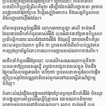
ច្រកសមុទ្រខ្មៅរបស់អ៊ុយក្រែន។ ក្រៅពីនោះ ភាគីទាំងបីក៏
បានបើកកិច្ចប្រជុំត្រីភាគីមួយ ដើម្បីជជែកអំពីបញ្ហានានា រួមមាន
សង្គ្រាមនៅអ៊ុយក្រែន វិបត្តិស្បៀងអាហារ និងសេដ្ឋកិច្ចសកល
និងបញ្ហានៅស៊ីរីផងដែរ។
បើតាមទូរទស្សន៍រដ្ឋអ៊ីរ៉ង់ លោកអាយាតូឡា អាលី ខាន់មេនី
ដែលជាមេដឹកនាំកំពូលរ​បស់អ៊ីរ៉ង់ បានអំពាវនាវឱ្យមានកិច្ចសហ
ប្រតិបត្តិការរយៈពេលវែងរវាងអ៊ីរ៉ង់ និងរុស្ស៊ី ដោយមេដឹកនាំរូប
នេះបានប្រាប់លោក ពូទីន ថា ប្រទេសទាំងពីរចាំបាច់​ត្រូវមាន​
ការប្រុងប្រយ័ត្នចំពោះការបោកបញ្ឆោត​របស់លោកខាងលិច។
មេដឹកនាំកំពូលអ៊ីរ៉ង់រូបនេះ បានលើកសរសេរលោកពូទីនថា
បានធានាឱ្យប្រទេស​រុស្ស៊ី រក្សាឯករាជ្យភាព​របស់ខ្លួន មិនពឹង
ផ្អែកលើ​សហរដ្ឋអាមេរិក ហើយថា ប្រទេសនានាគួរតែចាប់ផ្តើម
ប្រើប្រាស់​រូបិយបណ្ណជាតិ​របស់ពួកគេនៅ​ពេលធ្វើ​ពាណិជ្ជកម្ម
ទំនិញ។
ចំពោះសំណុំរឿងសង្គ្រាមនៅអ៊ុយក្រែនប្រមុខដឹកនាំអ៊ីរ៉ង់ មិនសូវ
ជាបង្ហាញការគាំទ្រលើរុស្ស៊ីប៉ុន្មានទេ ដោយលោកនិយាយ
ព្យាយាមរក្សាខ្លួននៅជំហរកណ្តាល។ លោក ខាន់មេនី បាន