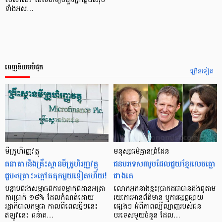
មេសានេះ ដែលនាំឲ្យចំនួនអ្នកឆ្លងសរុប
ទាំងអស…
ពេញនិយមបំផុត
ច្រើនទៀត
មីក្រូ​ហិរញ្ញវត្ថុ
មនុស្ស​ធម៌​គ្មាន​ព្រំដែន
ធនាគារ​និង​គ្រឹះស្ថាន​មីក្រូ​ហិរញ្ញវត្ថុ​
ជន​បរទេស​៣​រូប​ដែល​ជួយ​ខ្មែរ​លេច​ធ្លោ​
ជួប«គ្រោះ»ក្តៅ​គគុក​មួយ​ទៀត​ហើយ!
ជាង​គេ
បន្ទាប់​ពី​រង​សម្ពាធ​​ពី​ការ​ទម្លាក់​ពិដាន​អត្រា​
លោកអ្នក​នាង​ខ្លះ​ប្រាកដ​ជា​បាន​​ដឹង​ឮ​តាម​
ការ​ប្រាក់ ១៨​% ដែល​កំណត់​ដោយ​
រយៈ​ការ​អាន​ព័ត៌មាន ឬ​ការ​ផ្សព្វផ្សាយ​
រដ្ឋាភិបាល​កម្ពុជា កាល​ពី​ពេល​ថ្មីៗ​នេះ
ផ្សេងៗ អំពី​ភាព​ល្បីល្បាញ​របស់​ជន​
ឥឡូវ​នេះ ធនាគ…
បរទេស​មួយ​ចំនួន ដែល…