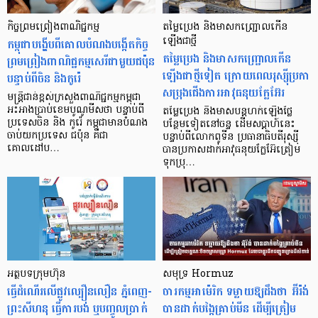
កិច្ចព្រមព្រៀងពាណិជ្ជកម្ម
តម្លៃប្រេង និងមាសកញ្ជ្រោលកើន
កម្ពុជាបង្ហើបពីគោលបំណងបង្កើតកិច្ច
ឡើងជាថ្មី
តម្លៃប្រេង និងមាសកញ្ជ្រោលកើន
ព្រមព្រៀងពាណិជ្ជកម្មសេរីជាមួយជប៉ុន
ឡើងជាថ្មីទៀត ក្រោយពេលរុស្ស៊ីប្រកា
បន្ទាប់ពីចិន និងកូរ៉េ
សប្រុងជើងការអាវុធនុយក្លែអ៊ែរ
មន្ត្រីជាន់ខ្ពស់ក្រសួងពាណិជ្ជកម្មកម្ពុជា
អះអាងប្រាប់ខេមបូណូមីសថា បន្ទាប់ពី
តម្លៃប្រេង និងមាសបន្ដហក់ឡើងថ្លៃ
ប្រទេសចិន និង កូរ៉េ កម្ពុជាមានបំណង
បន្ថែមទៀតនៅចន្ទ ដើមសប្ដាហ៍នេះ
ចាប់យកប្រទេស ជប៉ុន គឺជា
បន្ទាប់ពីលោកពូទីន ប្រធានាធិបតីរុស្ស៊ី
គោលដៅប…
បានប្រកាសដាក់អាវុធនុយក្លែអ៊ែត្រៀម
ទុកប្រុ…
អត្ថបទក្រុមហ៊ុន
សមុទ្រ Hormuz
ធ្វើដំណើរលើផ្លូវល្បឿនលឿន ភ្នំពេញ-
ចារកម្មអាម៉េរិក ទម្លាយឱ្យដឹងថា អ៊ីរ៉ង់
ព្រះសីហនុ ធ្វើការបង់ ឬបញ្ចូលប្រាក់
បានដាក់បង្កៃគ្រាប់មីន ដើម្បីត្រៀម