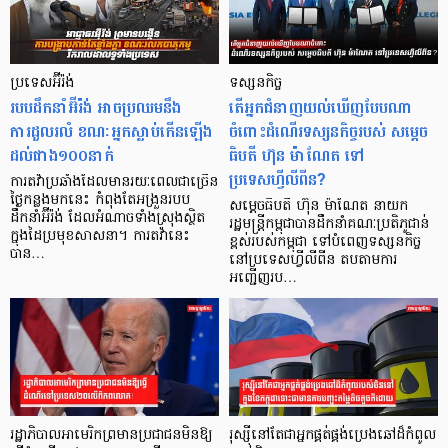
ប្រទេសអ៊ីរ៉ង់
ទស្សនកិច្ច
របបដឹកនាំអ៊ីរ៉ង់ អាចប្រឈមនឹង
តើអ្នកជំនាញយល់ឃើញបែបណា
ការដួលរលំ ខណៈអ្នកស្លាប់កើនឡើង
ចំពោះដំណើរទស្សនកិច្ចរបស់ សម្តេច
ដល់ជាង១០០នាក់
ធិបតី ហ៊ុន ម៉ាណែត ទៅ
ប្រទេសហ្វីលីពីន?
ការតវ៉ាប្រឆាំងដែលមានរយៈពេលជាច្រើន
ថ្ងៃកន្លងមកនេះ កំពុងតែអង្រួនរបប
សម្ដេចធិបតី ហ៊ុន ម៉ាណែត នាយក
ដឹកនាំអ៊ីរ៉ង់ ដែលអំណាចទាំងស្រុងស្ថិត
រដ្ឋមន្រ្តីកម្ពុជាបានដឹកនាំគណៈប្រតិភូជាន់
ក្នុងដៃប្រមុខសាសនា។ ការតវ៉ានេះ
ខ្ពស់របស់កម្ពុជា ទៅបំពេញទស្សនកិច្ច
បាន…
នៅប្រទេសហ្វីលីពីន តបតាមការ
អញ្ជើញរប…
រដ្ឋាភិបាលអាមេរិកព្រមានប្រជាជនមិនឱ្យ
រុស្ស៊ីនៅតែជាអ្នកផ្គត់ផ្គង់ប្រេងឆៅដ៏កំពូល