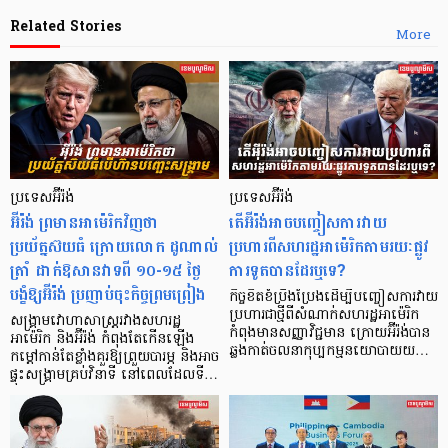
Related Stories
More
ប្រទេសអ៊ីរ៉ង់
ប្រទេសអ៊ីរ៉ង់
អ៊ីរ៉ង់ ព្រមានអាម៉េរិកវិញថា
តើអ៊ីរ៉ង់អាចបញ្ចៀសការវាយ
ប្រយ័ត្នស៊យធំ ក្រោយលោក ដូណាល់
ប្រហារពីសហរដ្ឋអាម៉េរិកតាមរយៈផ្លូវ
ត្រាំ ដាក់ឱសានវាទពី ១០-១៥ ថ្ងៃ
ការទូតបានដែរឬទេ?
បង្ខំឱ្យអ៊ីរ៉ង់ ប្រញាប់ចុះកិច្ចព្រមព្រៀង
កិច្ចខិតខំប្រឹងប្រែងដើម្បីបញ្ចៀសការវាយ
ប្រហារជាថ្មីពីសំណាក់សហរដ្ឋអាម៉េរិក
សង្គ្រាមវោហាសាស្ត្ររវាងសហរដ្ឋ
កំពុងមានសញ្ញាវិជ្ជមាន ក្រោយអ៊ីរ៉ង់បាន
អាម៉េរិក និងអ៊ីរ៉ង់ កំពុងតែកើនឡើង
ឆ្លងកាត់ចលនាកុប្បកម្មនយោបាយយ…
កម្ដៅកាន់តែខ្លាំងគួរឱ្យព្រួយបារម្ភ និងអាច
ផ្ទុះសង្គ្រាមគ្រប់វិនាទី នៅពេលដែលទី…