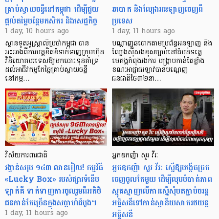
គ្រាប់ស្វាយចន្ទីនៅកម្ពុជា ដើម្បីជួយ
ឆបោក និងល្បែងអនឡាញចេញពី
ផ្តល់តម្លៃបន្ថែមកសិករ និងសេដ្ឋកិច្ច
ប្រទេស
1 day, 10 hours ago
1 day, 11 hours ago
ស្ថានទូតអូស្ត្រាលីប្រចាំកម្ពុជា បាន
បណ្តាញឆបោកតាមប្រព័ន្ធអនឡាញ និង
អះអាងពីការបន្តខិតខំទាក់ទាញក្រុមហ៊ុន
ល្បែងស៊ីសងខុសច្បាប់នៅតំបន់ទន្លេ
វិនិយោគបរទេសឱ្យមកបោះទុនគាំទ្រ
មេគង្គកំពុងរងការ បង្ក្រាប​កាន់តែខ្លាំង
ដល់អាជីវកម្មកែច្នៃគ្រាប់ស្វាយចន្ទី
ខណៈអាជ្ញាធរឡាវបានបណ្តេញ
នៅកម្ព…
ជនជាតិថៃ៣២នា…
វិស័យការពារជាតិ
អ្នកឧកញ៉ា សួរ វីរៈ
រង្វាន់សរុប ១៤៣ លានរៀល! កម្មវិធី
អ្នកឧកញ៉ា សួរ វីរៈ ស្នើឱ្យបង្កើតច្រក
«Lucky Box» របស់ផ្សារទំនើប
ចេញចូលតែមួយ ដើម្បីលុបបំបាត់ភាព
ឡាក់គី ទាក់ទាញការចូលរួមពីអតិថិ
ស្មុគស្មាញលើការស្នើសុំបតភ្ជាប់ចរន្ត
ជនកាន់តែច្រើនក្នុងសប្តាហ៍ដំបូង។
អគ្គិសនីទៅកាន់ស្ថានីយសាករថយន្ត
អគ្គិសនី
1 day, 11 hours ago