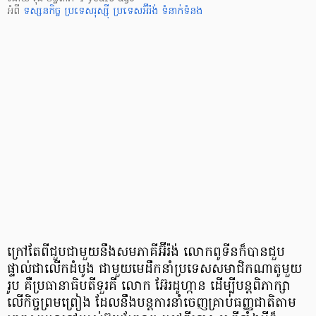
អំពី
ទស្សនកិច្ច
ប្រទេសរុស្ស៊ី
ប្រទេសអ៊ីរ៉ង់
ទំនាក់ទំនង
ក្រៅតែពីជួបជាមួយនឹងសមភាគីអ៊ីរ៉ង់ លោកពូទីនក៏បានជួប
ផ្ទាល់ជាលើកដំបូង ជាមួយមេដឹកនាំ​ប្រទេសសមាជិកណាតូមួយ
រូប គឺប្រធានាធិបតីទួរគី លោក អ៊ែរដូហ្កាន ដើម្បី​បន្តពិភាក្សា
លើកិច្ចព្រមព្រៀង ដែលនឹងបន្តការនាំចេញគ្រាប់ធញ្ញជាតិ​តាម