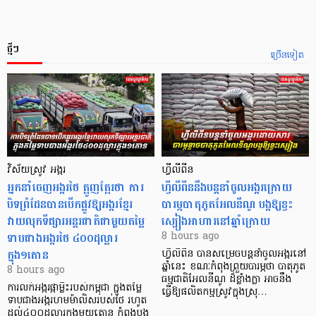
ថ្មីៗ
ច្រើនទៀត
វិស័យស្រូវ អង្ករ
ហ្វីលីពីន
អ្នកនាំចេញអង្ករថៃ ត្អូញត្អែរថា ការ
ហ្វីលីពីននឹងបន្តនាំចូលអង្ករក្រោយ
បិទព្រំដែនបានបើកផ្លូវឱ្យអង្ករខ្មែរ
បារម្ភបាតុភូតអែលនីណូ បង្កឱ្យខ្វះ
វាយលុកទីផ្សារអន្តរជាតិជាមួយតម្លៃ
ស្បៀងអាហារនៅឆ្នាំក្រោយ
ទាបជាងអង្ករថៃ ៤០០ដុល្លារ
8 hours ago
ក្នុង១តោន
ហ្វីលីពីន បាន​សម្រេចបន្តនាំចូលអង្ករនៅ
ឆ្នាំនេះ ខណៈកំពុងព្រួយបារម្ភថា បាតុភូត
8 hours ago
ធម្មជាតិអែលនីណូ ដ៏ខ្លាំងក្លា​ អាចនឹង
ការលក់អង្ករផ្កាម្លិះរបស់កម្ពុជា ក្នុងតម្លៃ
ធ្វើឱ្យផលិតកម្មស្រូវក្នុងស្រុ…
ទាបជាងអង្ករហមម៉ាលិសរបស់ថៃ រហូត
ដល់៤០០ដុល្លារក្នុងមួយតោន កំពុងបង្ក