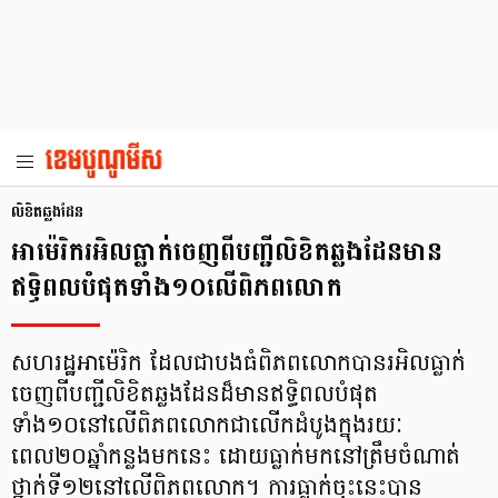
លិខិតឆ្លងដែន
អាម៉េរិករអិលធ្លាក់ចេញពីបញ្ជីលិខិតឆ្លងដែនមាន
ឥទ្ធិពលបំផុតទាំង១០លើពិភពលោក
សហរដ្ឋអាម៉េរិក ដែលជាបងធំពិភពលោកបានរអិលធ្លាក់
ចេញពីបញ្ជីលិខិតឆ្លងដែនដ៏មានឥទ្ធិពលបំផុត
ទាំង១០នៅលើពិភពលោកជាលើកដំបូងក្នុងរយៈ
ពេល២០ឆ្នាំកន្លងមកនេះ ដោយធ្លាក់មកនៅត្រឹមចំណាត់
ថ្នាក់ទី១២នៅលើពិភពលោក។ ការធ្លាក់ចុះនេះបាន