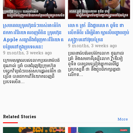
ស្របពេលក្រុមហ៊ុនធំៗរបស់អាម៉េរិក
លោក ត្រាំ នឹងជួបលោក ពូទីន ជា
ដកការវិនិយោគចេញពីចិន ក្រុមហ៊ុន
លើកទីពីរ ដើម្បីពិភាក្សាលើបញ្ហាបញ្ចប់
Apple សន្យានឹងជំរុញការវិនិយោគ
សង្គ្រាមនៅអ៊ុយក្រែន
បន្ថែមនៅក្នុងប្រទេសនេះ
9 months, 3 weeks ago
9 months, 3 weeks ago
ប្រធានាធិបតីអាម៉េរិកលោក ដូណាល់
ត្រាំ និងសមភាគីរុស្ស៊ីលោក វ្ល៉ាឌីមៀ
ក្រោមសម្ពាធរបស់លោកប្រធានាធិបតី
ពូទីន បានព្រមព្រៀងគ្នាកាលពីថ្ងៃ
ដូណាល់ ត្រាំ បានជំរុញឱ្យក្រុមហ៊ុន
ព្រហស្បតិ៍ ថា នឹងជួបពិភាក្សាគ្នាជា
បច្ចេកវិទ្យាធំៗរបស់សហរដ្ឋអាម៉េរិក ជា
លើកទ…
ច្រើន បានដកការវិនិយោគចេញពី
ប្រទេសចិន…
Related Stories
More