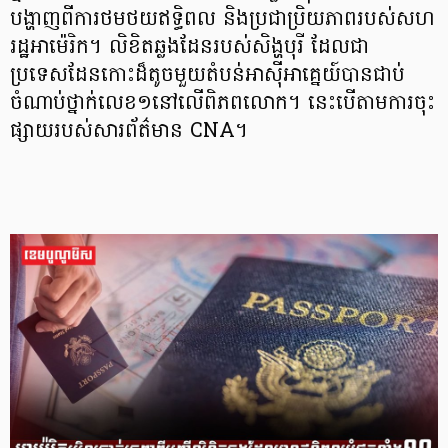
បង្ហាញពីការថមថយឥទ្ធិពល និងប្រជាប្រិយភាពរបស់សហ
រដ្ឋអាម៉េរិក។ លិខិតឆ្លងដែនរបស់សិង្ហបុរី ដែលជា
ប្រទេសដែនកោះដ៏តូចមួយតំបន់អាស៊ីអាគ្នេយ៍បានជាប់
ចំណាប់ថ្នាក់លេខ១នៅលើពិភពលោក។ នេះបើតាមការចុះ
ផ្សាយរបស់សារព័ត៌មាន CNA។