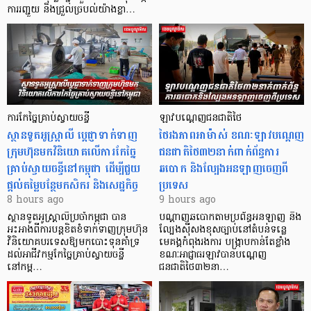
ការរញ្ជួយ និងជ្រួលច្របល់យ៉ាងខ្លា…
ការកែច្នៃគ្រាប់ស្វាយចន្ទី
ឡាវបណ្តេញជនជាតិថៃ
ស្ថានទូតអូស្ត្រាលី ប្តេជ្ញាទាក់ទាញ
ថៃរងភាពអាម៉ាស់ ខណៈឡាវបណ្តេញ
ក្រុមហ៊ុនមក​វិនិយោគលើការកែច្នៃ
ជនជាតិថៃ៣២នាក់ពាក់ព័ន្ធការ
គ្រាប់ស្វាយចន្ទីនៅកម្ពុជា ដើម្បីជួយ
ឆបោក និងល្បែងអនឡាញចេញពី
ផ្តល់តម្លៃបន្ថែមកសិករ និងសេដ្ឋកិច្ច
ប្រទេស
8 hours ago
9 hours ago
ស្ថានទូតអូស្ត្រាលីប្រចាំកម្ពុជា បាន
បណ្តាញឆបោកតាមប្រព័ន្ធអនឡាញ និង
អះអាងពីការបន្តខិតខំទាក់ទាញក្រុមហ៊ុន
ល្បែងស៊ីសងខុសច្បាប់នៅតំបន់ទន្លេ
វិនិយោគបរទេសឱ្យមកបោះទុនគាំទ្រ
មេគង្គកំពុងរងការ បង្ក្រាប​កាន់តែខ្លាំង
ដល់អាជីវកម្មកែច្នៃគ្រាប់ស្វាយចន្ទី
ខណៈអាជ្ញាធរឡាវបានបណ្តេញ
នៅកម្ព…
ជនជាតិថៃ៣២នា…