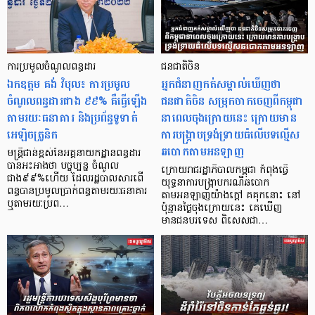
ការប្រមូលចំណូលពន្ធដារ
ជនជាតិចិន
ឯកឧត្តម គង់ វិបុល៖ ការប្រមូល
អ្នកជំនាញកត់សម្គាល់ឃើញថា
ចំណូលពន្ធដារជាង ៩៩% គឺធ្វើឡើង
ជនជាតិចិន សម្រុកចាកចេញពីកម្ពុជា
តាមរយៈធនាគារ និងប្រព័ន្ធទូទាត់
នាពេលចុងក្រោយនេះ ក្រោយមាន
អេឡិចត្រូនិក
ការបង្ក្រាបទ្រង់ទ្រាយធំលើបទល្មើស
ឆបោកតាមអនឡាញ
មន្រ្តីជាន់ខ្ពស់នៃអគ្គនាយកដ្ឋានពន្ធដារ
បានអះអាងថា បច្ចុប្បន្ន ចំណូល
ក្រោយរាជរដ្ឋាភិបាលកម្ពុជា កំពុងធ្វើ
ជាង៩៩%ហើយ ដែលរដ្ឋបាលសារពើ
យុទ្ធនាការបង្ក្រាបករណីឆបោក
ពន្ធបានប្រមូលប្រាក់ពន្ធតាមរយៈធនាគារ
តាមអនឡាញយ៉ាងក្ដៅ គគុកនោះ នៅ
ឬតាមរយៈប្រព…
ប៉ុន្មានថ្ងៃចុងក្រោយនេះ គេឃើញ
មានជនបរទេស ពិសេសជា…