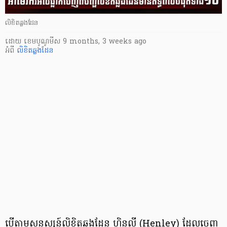
លិខិតឆ្លងដែន
ដោយ
​ ខេមបូណូមីស
9 months, 3 weeks ago
អំពី
លិខិតឆ្លងដែន
បើតាមសន្ទស្សន៍លិខិតឆ្លងដែន ហិនលី (Henley) ដែលចេញ