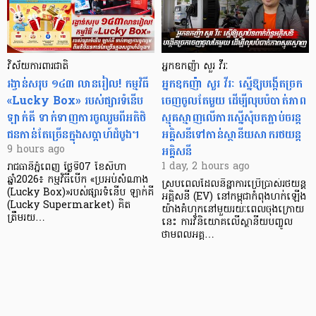
វិស័យការពារជាតិ
អ្នកឧកញ៉ា សួរ វីរៈ
រង្វាន់សរុប ១៤៣ លានរៀល! កម្មវិធី
អ្នកឧកញ៉ា សួរ វីរៈ ស្នើឱ្យបង្កើតច្រក
«Lucky Box» របស់ផ្សារទំនើប
ចេញចូលតែមួយ ដើម្បីលុបបំបាត់ភាព
ឡាក់គី ទាក់ទាញការចូលរួមពីអតិថិ
ស្មុគស្មាញលើការស្នើសុំបតភ្ជាប់ចរន្ត
ជនកាន់តែច្រើនក្នុងសប្តាហ៍ដំបូង។
អគ្គិសនីទៅកាន់ស្ថានីយសាករថយន្ត
អគ្គិសនី
9 hours ago
1 day, 2 hours ago
រាជធានីភ្នំពេញ ថ្ងៃទី07 ខែសីហា
ឆ្នាំ2026៖ កម្មវិធីបើក «ប្រអប់សំណាង
ស្របពេលដែលនិន្នាការប្រើប្រាស់រថយន្ត
(Lucky Box)»របស់ផ្សារទំនើប ឡាក់គី
អគ្គិសនី (EV) នៅកម្ពុជាកំពុងហក់ឡើង
(Lucky Supermarket) គិត
យ៉ាងគំហុកនៅមួយរយៈពេលចុងក្រោយ
ត្រឹមរយ…
នេះ ការវិនិយោគលើស្ថានីយបញ្ចូល
ថាមពលអគ្គ…