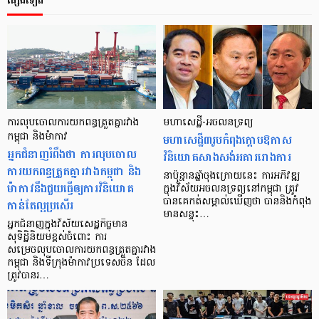
ផ្សេងទៀត
ការលុបចោលការយកពន្ធត្រួតគ្នារវាង
មហាសេដ្ឋី-​អចលនទ្រព្យ
កម្ពុជា និងម៉ាកាវ
មហា​សេដ្ឋី​៣​រូប​កំពុង​ក្ដោប​ឱកាស​
អ្នកជំនាញរំពឹងថា ការលុបចោល
វិនិយោគ​សាងសង់​អគារ​រោងការ
ការយកពន្ធត្រួតគ្នារវាងកម្ពុជា និង
នា​ប៉ុន្មាន​ឆ្នាំ​ចុង​ក្រោយ​នេះ ការ​អភិវឌ្ឍ​
ម៉ាកាវនឹងជួយធ្វើឲ្យការវិនិយោគ
ក្នុង​វិស័យ​អចលន​ទ្រព្យ​នៅ​កម្ពុជា ត្រូវ​
បាន​គេ​កត់​សម្គាល់​ឃើញ​ថា បាន​និង​កំពុង​
កាន់តែល្អប្រសើរ
មាន​សន្ទុះ…
អ្នកជំនាញក្នុងវិស័យសេដ្ឋកិច្ចមាន
សុទិដ្ឋិនិយមខ្ពស់ចំពោះ ការ
សម្រេចលុបចោលការយកពន្ធត្រួតគ្នារវាង
កម្ពុជា និងទីក្រុងម៉ាកាវប្រទេសចិន ដែល
ត្រូវបានរ…