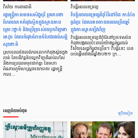
វិស័យ ការពារជាតិ
វិបត្តិអចលនទ្រព្យ
រដ្ឋមន្ត្រីការបរទេសសិង្ហបុរី ព្រមានថា
វិបត្តិអចលនទ្រព្យ​ដ៏រ៉ាំរ៉ៃនៅចិន កាន់​​តែ
ពិភពលោកកំពុងស្ថិតក្នុងស្ថានភាព
ធ្ងន់ធ្ងរ ដែលអាចចាយពេលច្រើនឆ្នាំ
គ្រោះថ្នាក់ និងប្រើប្រាស់បច្ចេកវិទ្យាជា
ក្នុងការស្តារឡើងវិញ
អាវុធ ដែលកំពុងគំរាមកំហែងដល់សន្តិ
វិបត្តិអចលនទ្រព្យដ៏រ៉ាំរ៉ៃនៅប្រទេសចិន
សុខជាតិ
កំពុងបង្កផលប៉ះពាល់យ៉ាងធ្ងន់ធ្ងរដល់
វិស័យសេដ្ឋកិច្ចជាច្រើន។ វិបត្តិនេះ បាន
ស្របពេលដែលពិភពលោកកំពុងស្ថិតក្នុង
ចាប់ផ្តើមតាំងពីឆ្នាំ២០២១ ក្រ…
របត់ នៃបដិវត្តន៍បច្ចេកវិទ្យាដ៏ឆាប់រហ័ស
និងការប្រឈមមុខដាក់គ្នា នៃមហា
អំណាចភូមិសាស្ត្រនយោបាយ រដ្ឋមន្ត្រី
ការប…
ពេញនិយមបំផុត
ច្រើនទៀត