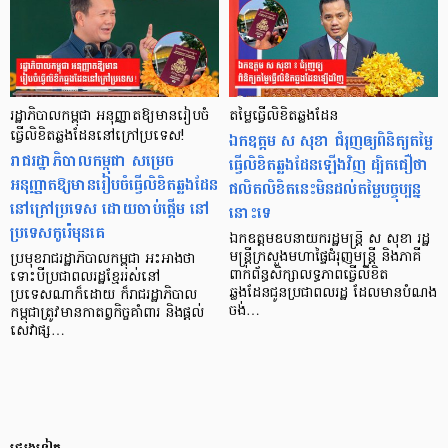
រដ្ឋាភិបាលកម្ពុជា អនុញ្ញាតឱ្យមានរៀបចំ
តម្លៃធ្វើលិខិតឆ្លងដែន
ធ្វើលិខិតឆ្លងដែននៅក្រៅប្រទេស!
ឯកឧត្តម ស សុខា ជំរុញឲ្យពិនិត្យតម្លៃ
រាជរដ្ឋាភិបាលកម្ពុជា សម្រេច
ធ្វើលិខិតឆ្លងដែនឡើងវិញ ដ្បិតជឿថា
អនុញ្ញាតឱ្យមានរៀបចំធ្វើលិខិតឆ្លងដែន
ផលិតលិខិតនេះមិនដល់តម្លៃបច្ចុប្បន្ន
នៅក្រៅប្រទេស ដោយចាប់ផ្តើម នៅ
នោះទេ
ប្រទេសកូរ៉េមុនគេ
ឯកឧត្តមឧបនាយករដ្ឋមន្ត្រី ស សុខា រដ្ឋ
មន្ត្រីក្រសួងមហាផ្ទៃជំរុញមន្ត្រី និងភាគី
ប្រមុខរាជរដ្ឋាភិបាលកម្ពុជា អះអាងថា
ពាក់ព័ន្ធសិក្សាលទ្ធភាពធ្វើលិខិត
ទោះបីប្រជាពលរដ្ឋខ្មែររស់នៅ
ឆ្លងដែនជូនប្រជាពលរដ្ឋ ដែលមានបំណង
ប្រទេសណាក៏ដោយ ក៏រាជរដ្ឋាភិបាល
ចង់…
កម្ពុជាត្រូវមានកាតព្វកិច្ចគាំពារ និងផ្តល់
សេវាផ្ស…