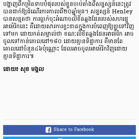
បង្ហាញពីកម្រិតទាបបំផុតរបស់ខ្លួនចាប់តាំងពីសន្ទស្សន៍នេះត្រូវ
បានដាក់ឱ្យដំណើរការកាលពី២០ឆ្នាំមុន។ សន្ទស្សន៍ Henley
បានសន្មតថា ការធ្លាក់ចុះអំណាចលិខិតឆ្លងដែនរបស់សហរដ្ឋ
អាម៉េរិកនេះ គឺដោយសារការខ្វះខាតក្នុងការបំពេញឱ្យគ្នាទៅវិញ
ទៅមក ដោយកត់សម្គាល់ថា ខណៈលិខិតឆ្លងដែនអាម៉េរិក អាច
ចូលទៅកាន់គោលដៅ១៨០ ដោយគ្មានទិដ្ឋាការ គឺមានតែ
គោលដៅចំនួន៤៦ប៉ុណ្ណោះ ដែលអាចចូលអាម៉េរិកវិញដោយ
គ្មានទិដ្ឋាការ​៕
ដោយ៖ សុខ មង្គល
Share to Facebook