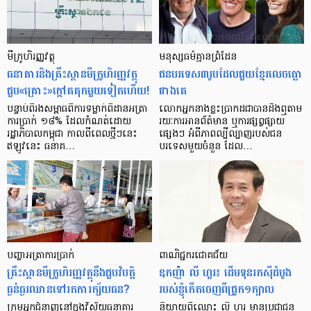
មីក្រូ​ហិរញ្ញវត្ថុ
មនុស្ស​ធម៌​គ្មាន​ព្រំដែន
ធនាគារ​និង​គ្រឹះស្ថាន​មីក្រូ​ហិរញ្ញវត្ថុ​
ជន​បរទេស​៣​រូប​ដែល​ជួយ​ខ្មែរ​លេច​ធ្លោ​
ជួប«គ្រោះ»ក្តៅ​គគុក​មួយ​ទៀត​ហើយ!
ជាង​គេ
បន្ទាប់​ពី​រង​សម្ពាធ​​ពី​ការ​ទម្លាក់​ពិដាន​អត្រា​
លោកអ្នក​នាង​ខ្លះ​ប្រាកដ​ជា​បាន​​ដឹង​ឮ​តាម​
ការ​ប្រាក់ ១៨​% ដែល​កំណត់​ដោយ​
រយៈ​ការ​អាន​ព័ត៌មាន ឬ​ការ​ផ្សព្វផ្សាយ​
រដ្ឋាភិបាល​កម្ពុជា កាល​ពី​ពេល​ថ្មីៗ​នេះ
ផ្សេងៗ អំពី​ភាព​ល្បីល្បាញ​របស់​ជន​
ឥឡូវ​នេះ ធនាគ…
បរទេស​មួយ​ចំនួន ដែល…
បញ្ហា​អត្រា​ការប្រាក់
ពាណិជ្ជករជោគជ័យ
គ្រឹះស្ថាន​មីក្រូ​ហិរញ្ញវត្ថុ​នឹង​ជួប​វិបត្តិ​
ឧកញ៉ា លី ហួរ៖ ដើមទុនរកស៊ីដំបូង
ធ្ងន់ធ្ងរ​ឈាន​ទៅ​រក​ការ​ក្ស័យធន?
របស់ខ្ញុំកើតចេញពីជ្រូក១ក្បាល
ក្រុម​អ្នក​ជំនាញ​នៅ​ក្នុង​វិស័យ​ធនាគារ
និយាយ​ពី​ឈ្មោះ លី ហួរ មាន​ប្រជាជន​