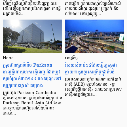
ហិរញ្ញវត្ថុ​និង​ប្រតិបត្តិករ​ហិរញ្ញ​វត្ថុ បាន​​
ភាគ​ច្រើន ប្រាកដ​ជា​ស្គាល់​ច្បាស់​ណាស់
លើក​ឡើង​ប្រហាក់​ប្រហែល​គ្នា​ថា ការ​ធ្វើ​
តាមរយៈ លីហួរ ដូរ​លុយ ប្តូរ​បា្រក់ និង​
អន្តរាគមន៍​ព…
លក់​មាស នៅ​ផ្សារ​អូរ​ឫ…
None
សេដ្ឋកិច្ច​
ក្រុមហ៊ុនផ្សារទំនើប Parkson
វិស័យ​សំខាន់ៗ​៤​ដែល​ធ្វើ​ឲ្យ​កម្ពុជា​
ចាញ់ក្ដីនៅតុលាការភ្នំពេញ និងតម្រូវ
ក្លាយ​ជា​កូន​ខ្លា​សេដ្ឋកិច្ច​ក្នុង​តំបន់
ឲ្យបង់ប្រាក់ជាង១៤៤ លានដុល្លារទៅ
ប្រទេស​កម្ពុជា​ត្រូវ​បាន​ធនាគារ​អភិវឌ្ឍន៍​
ឲ្យក្រុមហ៊ុនម្ចាស់ គម្រោង
អាស៊ី (ADB) ឲ្យ​រហ័ស​នាមថា «ខ្លា​
សេដ្ឋកិច្ច​ថ្មី​នៃ​អាស៊ី» ដោយសារ​ប្រទេស​
ក្រុមហ៊ុន Parkson Cambodia
អាស៊ី​អាគ្នេយ៍​មួយ​ន…
ស្ថិតនៅក្រោមការគ្រប់គ្រងរបស់ក្រុមហ៊ុន
Parkson Retail Asia Ltd ដែល
បានចុះបញ្ចីផ្សារហ៊ុននៅសិង្ហបុរីនោះ
បានចា…