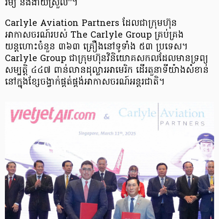
រម្យ និងងាយស្រួល”។
Carlyle Aviation Partners ដែលជាក្រុមហ៊ុន
អាកាសចរណ៍របស់ The Carlyle Group គ្រប់គ្រង
យន្តហោះចំនួន ៣៦៣ គ្រឿងនៅទូទាំង ៥៣ ប្រទេស។
Carlyle Group ជាក្រុមហ៊ុនវិនិយោគសកលដែលមានទ្រព្យ
សម្បត្តិ ៤៤៧ ពាន់លានដុល្លារអាមេរិក ដើរតួនាទីយ៉ាងសំខាន់
នៅក្នុងខ្សែចង្វាក់ផ្គត់ផ្គង់អាកាសចរណ៍អន្តរជាតិ។