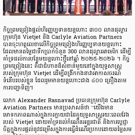
កិច្ចព្រមព្រៀងផ្តល់ហិរញ្ញប្បទានយន្តហោះ ៣០០ លានដុល្លារ
ក្រុមហ៊ុន Vietjet និង Carlyle Aviation Partners
បានចុះហត្ថលេខាលើកិច្ចព្រមព្រៀងហិរញ្ញប្បទានយន្តហោះ
ដែលមានតម្លៃជាទឹកប្រាក់ចំនួន 300 លានដុល្លារអាមេរិក ដើម្បី
គាំទ្រដល់ការបន្ថែមយន្តហោះថ្មីនៅឆ្នាំ ២០២៥-២០២៦ ។ កិច្ច
ព្រមព្រៀងនេះ គឺជាជំហានដ៏សំខាន់មួយនៅក្នុងយុទ្ធសាស្ត្រ
របស់ក្រុមហ៊ុន Vietjet ដើម្បីពង្រីកកងនាវាអាកាសចរណ៍
ទំនើបរបស់ខ្លួន ដែលរួមមានយន្តហោះជាង ៤០០ គ្រឿងតាម
ការបញ្ជាទិញ។
លោក Alexander Rasnavad ប្រធានក្រុមហ៊ុន Carlyle
Aviation Partners មានប្រសាសន៍ថា “យើងមាន
មោទកភាពណាស់ក្នុងការក្លាយជាដៃគូយុទ្ធសាស្ត្ររយៈពេលវែង
របស់ Vietjet ដោយគាំទ្រដល់កំណើនអន្តរជាតិ និងការប្តេជ្ញា
ចិត្តក្នុងការផ្តល់នូវជម្រើសក្នុងការធ្វើដំណើរប្រកបដោយតម្លៃសម