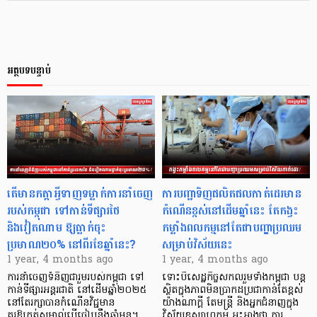
អត្ថបទបន្ទាប់
តើមានកត្តាអ្វីទាញទម្លាក់ការនាំចេញ
ការបញ្ជាទិញផលិតផលកាត់ដេរមាន
របស់កម្ពុជា ទៅកាន់ទីផ្សារថៃ
កំណើនខ្ពស់នៅដើមឆ្នាំនេះ តែកង្វះ
និងវៀតណាម ឱ្យធ្លាក់ចុះ
កម្លាំងពលកម្មនៅតែជាបញ្ហាប្រឈម
ប្រមាណ២០% នៅពីរខែឆ្នាំនេះ?
សម្រាប់វិស័យនេះ
1 year, 4 months ago
1 year, 4 months ago
ការនាំចេញទំនិញជារួមរបស់កម្ពុជា ទៅ
ទោះបីសេដ្ឋកិច្ចសកលរួមទាំងកម្ពុជា បន្ត
កាន់ទីផ្សារអន្តរជាតិ នៅដើមឆ្នាំ២០២៥
ស្ថិតក្នុងភាពមិនប្រាកដប្រជាកាន់តែខ្ពស់
នៅតែរក្សាបានកំណើនវិជ្ជមាន
យ៉ាងណាក្តី តែមន្ត្រី និងអ្នកជំនាញក្នុង
គួរឱ្យកត់សម្គាល់បើធៀបនឹងឆ្នាំមុន។
វិស័យឧស្សាហកម្ម អះអាងថា ការ…