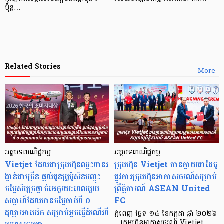
ប៉ុន្ត…
Related Stories
More
អត្ថបទពាណិជ្ជកម្ម
អត្ថបទពាណិជ្ជកម្ម
Vietjet ដែលជាក្រុមហ៊ុនឈ្នះពានរ
ក្រុមហ៊ុន Vietjet បានក្លាយជាដៃគូ
ង្វាន់ជាច្រើន ផ្តល់ជូនប្រូម៉ូសិនបញ្ចុះ
ផ្លូវការក្រុមហ៊ុនអាកាសចរណ៍សម្រាប់
តម្លៃសំបុត្រថ្នាក់អេកូរយៈពេលមួយ
ព្រឹត្តិការណ៍ ASEAN United
សប្តាហ៍ដែលមានតម្លៃចាប់ពី ០
FC
ដុល្លារអាមេរិក​ សម្រាប់អ្នកធ្វើដំណើរពី
ភ្នំពេញ ថ្ងៃទី ១៤ ខែកក្កដា ឆ្នាំ ២០២៦
– ក្រុមហ៊ុនអាកាសចរណ៍ Vietjet