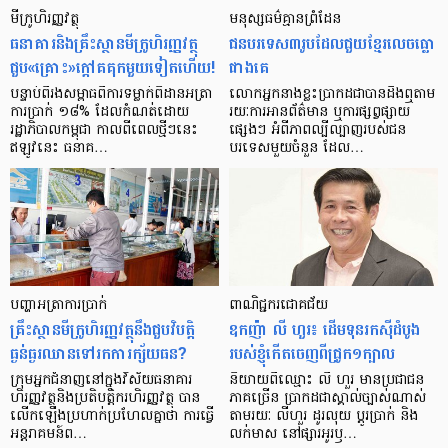
មីក្រូ​ហិរញ្ញវត្ថុ
មនុស្ស​ធម៌​គ្មាន​ព្រំដែន
ធនាគារ​និង​គ្រឹះស្ថាន​មីក្រូ​ហិរញ្ញវត្ថុ​
ជន​បរទេស​៣​រូប​ដែល​ជួយ​ខ្មែរ​លេច​ធ្លោ​
ជួប«គ្រោះ»ក្តៅ​គគុក​មួយ​ទៀត​ហើយ!
ជាង​គេ
បន្ទាប់​ពី​រង​សម្ពាធ​​ពី​ការ​ទម្លាក់​ពិដាន​អត្រា​
លោកអ្នក​នាង​ខ្លះ​ប្រាកដ​ជា​បាន​​ដឹង​ឮ​តាម​
ការ​ប្រាក់ ១៨​% ដែល​កំណត់​ដោយ​
រយៈ​ការ​អាន​ព័ត៌មាន ឬ​ការ​ផ្សព្វផ្សាយ​
រដ្ឋាភិបាល​កម្ពុជា កាល​ពី​ពេល​ថ្មីៗ​នេះ
ផ្សេងៗ អំពី​ភាព​ល្បីល្បាញ​របស់​ជន​
ឥឡូវ​នេះ ធនាគ…
បរទេស​មួយ​ចំនួន ដែល…
បញ្ហា​អត្រា​ការប្រាក់
ពាណិជ្ជករជោគជ័យ
គ្រឹះស្ថាន​មីក្រូ​ហិរញ្ញវត្ថុ​នឹង​ជួប​វិបត្តិ​
ឧកញ៉ា លី ហួរ៖ ដើមទុនរកស៊ីដំបូង
ធ្ងន់ធ្ងរ​ឈាន​ទៅ​រក​ការ​ក្ស័យធន?
របស់ខ្ញុំកើតចេញពីជ្រូក១ក្បាល
ក្រុម​អ្នក​ជំនាញ​នៅ​ក្នុង​វិស័យ​ធនាគារ
និយាយ​ពី​ឈ្មោះ លី ហួរ មាន​ប្រជាជន​
ហិរញ្ញវត្ថុ​និង​ប្រតិបត្តិករ​ហិរញ្ញ​វត្ថុ បាន​​
ភាគ​ច្រើន ប្រាកដ​ជា​ស្គាល់​ច្បាស់​ណាស់
លើក​ឡើង​ប្រហាក់​ប្រហែល​គ្នា​ថា ការ​ធ្វើ​
តាមរយៈ លីហួរ ដូរ​លុយ ប្តូរ​បា្រក់ និង​
អន្តរាគមន៍​ព…
លក់​មាស នៅ​ផ្សារ​អូរ​ឫ…