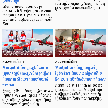
ប្រទេសកម្ពុជា
ដែលឈ្នះពានរង្វាន់ ត្រូវបានក្លាយជាដៃគូ
ដើម្បីអបអរសាទរដែលក្រុមហ៊ុន
ផ្លូវការក្រុមហ៊ុនអាកាសចរណ៍សម្រាប…
អាកាសចរណ៍ Vietjet ថ្មីៗនេះទើឈ្នះ
ពានរង្វាន់ Best Hybrid Airline
ល្អបំផុតលើកដំបូងរបស់ខ្លួននៅក្នុងកម្មវិធី
Kor…
អត្ថបទពាណិជ្ជកម្ម
អត្ថបទពាណិជ្ជកម្ម
Vietjet ជាប់ឈ្មោះក្នុងចំណោម
Vietjet លក់សំបុត្របញ្ចុះតម្លៃ
ក្រុមហ៊ុនល្អបំផុតសម្រាប់កន្លែងធ្វើការ
ថ្ងៃទី៧ខែ៧ ដែលមានតម្លៃចាប់ពី 0
ដ៏ល្អនៅអាស៊ី រយៈពេលប្រាំមួយឆ្នាំ
និង 20% លើតម្លៃសំបុត្រថ្នាក់ពិសេស
ជាប់ៗគ្នា
ភ្នំពេញ ថ្ងៃទី ៧ ខែកក្កដា ឆ្នាំ ២០២៦ –
ក្រុមហ៊ុនអាកាសចរណ៍ Vietjet សូម
ភ្នំពេញ ថ្ងៃទី១៣ ខែកក្កដា ឆ្នាំ២០២៦ –
អញ្ជើញអ្នកដំណើរពីប្រទេសកម្ពុជាឱ្យ
ក្រុមហ៊ុន Vietjet ត្រូវបានដាក់ឈ្មោះ
រៀបចំផែនការវិស្សមកាល ការជួបជុំគ្រួ…
ជាក្រុមហ៊ុនមួយក្នុងចំណោមក្រុមហ៊ុនល្អ
បំផុតសម្រាប់កន្លែងធ្វើការដ៏ល្អ…