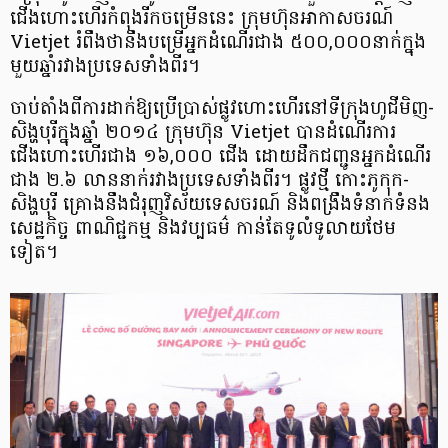
ជើងហោះហើរកំពុងរីកចម្រើននេះ ក្រុមហ៊ុនអាកាសចរណ៍
Vietjet រំពឹងថានឹងបម្រើអ្នកដំណើរជាង ៥០០,០០០នាក់ក្នុង
មួយឆ្នាំរវាងប្រទេសទាំងពីរ។
ចាប់តាំងពីការដាក់ឱ្យប្រើប្រាស់ផ្លូវហោះហើរនៅទីក្រុងហូជីមិញ-
សិង្ហបុរីក្នុងឆ្នាំ ២០១៤ ក្រុមហ៊ុន Vietjet បានដំណើរការ
ជើងហោះហើរជាង ១៦,០០០ ជើង ដោយដឹកជញ្ជូនអ្នកដំណើរ
ជាង ២.៦ លាននាក់រវាងប្រទេសទាំងពីរ។ ផ្លូវថ្មី កោះភូកុក-
សិង្ហបុរី គ្រោងនឹងជំរុញវិស័យទេសចរណ៍ និងពង្រឹងទំនាក់ទំនង
សេដ្ឋកិច្ច ពាណិជ្ជកម្ម និងវប្បធម៌ កាន់តែទូលំទូលាយថែម
ទៀត។