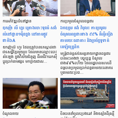
ការអភិវឌ្ឍ​លំនៅដ្ឋាន​
ការប្រមូលចំណូលពន្ធដារ
ឧកញ៉ា លី ហួរ គ្រោងបោះទុនធំ សង់​
ឯកឧត្តម គង់ វិបុល៖ ការប្រមូល
លំនៅដ្ឋាន​១ម៉ឺន​ខ្នង នៅតាម​ផ្លូវ​
ចំណូលពន្ធដារជាង ៩៩% គឺធ្វើឡើង
ជាតិ៦A
តាមរយៈធនាគារ និងប្រព័ន្ធទូទាត់
អេឡិចត្រូនិក
ឧកញ៉ាលី ហួរ ដែលត្រូវបានគេស្គាល់ថា
ជាសេដ្ឋីខ្មែរមួយរូប ដែលមានឈ្មោះបោះ
មន្រ្តីជាន់ខ្ពស់នៃអគ្គនាយកដ្ឋានពន្ធដារ
សំឡេង ក្នុងវិស័យជំនួញ ពីអាជីវកររកស៊ី
បានអះអាងថា បច្ចុប្បន្ន ចំណូល
ប្តូរប្រាក់តាមផ្សារ មកក្លាយជាស…
ជាង៩៩%ហើយ ដែលរដ្ឋបាលសារពើ
ពន្ធបានប្រមូលប្រាក់ពន្ធតាមរយៈធនាគារ
ឬតាមរយៈប្រព…
ចំណូលគយ
ចិនបាននាំចូលប្រេងឆៅ និងឧស្ម័នពីរុស្ស៊ី