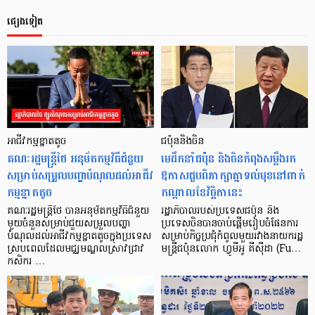
ផ្សេងទៀត
អាជីវកម្មខ្នាតតូច
ជប៉ុននិងចិន
គណៈរដ្ឋមន្ត្រីថៃ អនុម័តកម្មវិធីជំនួយ
មេដឹកនាំជប៉ុន និងចិនកំពុងសម្លឹងរក
សម្រាប់សម្រួលបញ្ហាបំណុលដល់អាជីវ
ឱកាសជួបពិភាក្សាគ្នាទល់មុខនៅពាក់
កម្មខ្នាតតូច
កណ្ដាលខែវិច្ឆិកានេះ
គណៈរដ្ឋមន្រ្តីថៃ បានអនុម័តកម្មវិធីជំនួយ
រដ្ឋាភិបាលរបស់ប្រទេសជប៉ុន និង
មួយចំនួនសម្រាប់ជួយសម្រួលបញ្ហា
ប្រទេសចិនបានចាប់ផ្តើមរៀបចំផែនការ
បំណុលដល់អាជីវកម្មខ្នាតតូចក្នុងប្រទេស
សម្រាប់កិច្ចប្រជុំកំពូលមួយរវាងនាយករដ្ឋ
ស្របពេលដែលមជ្ឈមណ្ឌលសា្រវជ្រាវ
មន្ត្រីជប៉ុនលោក ហ្វូមីអូ គីស៊ីដា (Fu…
កសិករ …