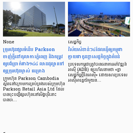
None
សេដ្ឋកិច្ច​
ក្រុមហ៊ុនផ្សារទំនើប Parkson
វិស័យ​សំខាន់ៗ​៤​ដែល​ធ្វើ​ឲ្យ​កម្ពុជា​
ចាញ់ក្ដីនៅតុលាការភ្នំពេញ និងតម្រូវ
ក្លាយ​ជា​កូន​ខ្លា​សេដ្ឋកិច្ច​ក្នុង​តំបន់
ឲ្យបង់ប្រាក់ជាង១៤៤ លានដុល្លារទៅ
ប្រទេស​កម្ពុជា​ត្រូវ​បាន​ធនាគារ​អភិវឌ្ឍន៍​
ឲ្យក្រុមហ៊ុនម្ចាស់ គម្រោង
អាស៊ី (ADB) ឲ្យ​រហ័ស​នាមថា «ខ្លា​
សេដ្ឋកិច្ច​ថ្មី​នៃ​អាស៊ី» ដោយសារ​ប្រទេស​
ក្រុមហ៊ុន Parkson Cambodia
អាស៊ី​អាគ្នេយ៍​មួយ​ន…
ស្ថិតនៅក្រោមការគ្រប់គ្រងរបស់ក្រុមហ៊ុន
Parkson Retail Asia Ltd ដែល
បានចុះបញ្ចីផ្សារហ៊ុននៅសិង្ហបុរីនោះ
បានចា…