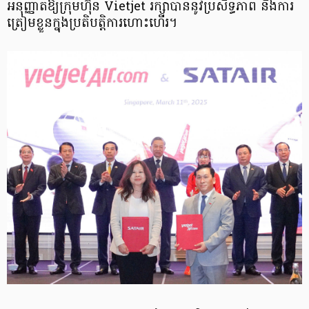
អនុញ្ញាតឱ្យក្រុមហ៊ុន Vietjet រក្សាបាននូវប្រសិទ្ធភាព និងការ
ត្រៀមខ្លួនក្នុងប្រតិបត្តិការហោះហើរ។