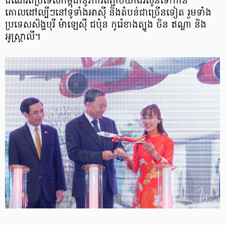
ដំណើរពីប្រទេសកម្ពុជានូវការតភ្ជាប់យ៉ាងរលូនទៅកាន់
គោលដៅល្បីៗនៅទូទាំងអាស៊ី និងតំបន់ជាច្រើនទៀត រួមទាំង
ប្រទេសសិង្ហបុរី ម៉ាឡេស៊ី ជប៉ុន កូរ៉េខាងត្បូង ចិន ឥណ្ឌា និង
អូស្ត្រាលី។