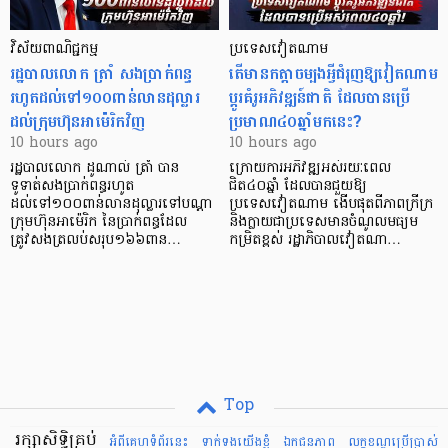
វិស័យ​ពាណិជ្ជកម្ម
ប្រទេសវៀតណាម
រដ្ឋបាលលោក ត្រាំ សងប្រាក់ពន្ធ
តើមានកត្តាចម្បងអ្វីជំរុញឱ្យវៀតណាម
រហូតដល់ទៅ១០០ពាន់លានដុល្លារ
ប្តូរគំរូអភិវឌ្ឍន៍ជាតិ ដែលបានប្រើ
ដល់ក្រុមហ៊ុនអាម៉េរិកវិញ
ប្រមាណ៤០ឆ្នាំមកនេះ?
10 hours ago
10 hours ago
រដ្ឋបាលលោក ដូណាល់ ត្រាំ បាន​
ក្រោយការអភិវឌ្ឍអស់រយៈពេល
ទូទាត់សងប្រាក់ពន្ធរហូត
ជិត៤០ឆ្នាំ ដែលបានជួយឱ្យ​
ដល់ទៅ១០០ពាន់លានដុល្លារទៅបណ្ដា
ប្រទេសវៀតណាម ងើប​ផុតពីភាពក្រីក្រ
ក្រុមហ៊ុនអាម៉េរិក នៃប្រាក់ពន្ធដែល
និងក្លាយជាប្រទេសមានចំណូលមធ្យម
ត្រូវសងត្រលប់សរុប១៦៦ពាន…
កម្រិតខ្ពស់ រដ្ឋាភិបាលវៀតណា…
Top
រក្សាសិទ្ធិគ្រប់
អំពីគេហទំព័រនេះ
ទាក់ទងយើងខ្ញំ
ឯកជនភាព
លក្ខខណ្ឌ​ប្រើ​ប្រាស់