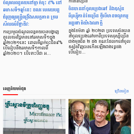
ចំណូលពន្ធគយនៅធ្លាក់ចុះ ៩% នៅ
កាន់តែច្រើន
ចិនបាននាំចូលប្រេងឆៅ និងឧស្ម័ន
ឆមាសទី១ឆ្នាំនេះ ខណៈមេគយបន្ត
ពីរុស្ស៊ីកាន់តែច្រើន ថ្វីបើមានទណ្ឌកម្ម
ជំរុញឲ្យមន្ត្រីពង្រឹងសមត្ថភាព ក្រម
អន្តរជាតិយ៉ាងណាក្ដី
សីលធម៌វិជ្ជាជីវៈ
ក្នុងខែមីនា ឆ្នាំ ២០២៣ ប្រទេសចិនបាន
ការប្រមូលចំណូលពន្ធគយបានបង្ហាញ
នាំចូលប្រេងឆៅមកពីប្រទេសរុស្ស៊ីច្រើន
តួលេខអវិជ្ជមាននៅឆមាសទី១ក្នុង
ជាងមុនជិត ២ ដង ខណៈដែលការនាំចូល
ឆ្នាំ២០២១នេះ ពោលគឺធ្លាក់ចុះជិត៩%
ឧស្ម័នវិញបានកើនឡើងជាងទ្វេដង
បើធៀបនឹងឆមាសទី១កាលពី
បើធៀប…
ឆ្នាំ២០២០។ បើទោះបីជា អ…
ពេញនិយមបំផុត
ច្រើនទៀត