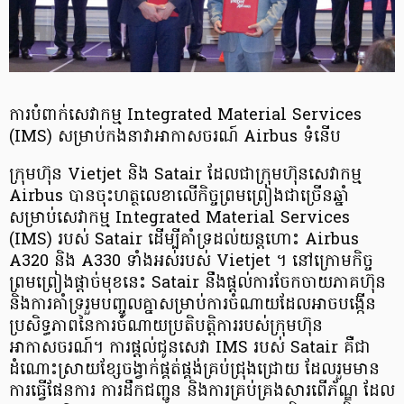
ការបំពាក់សេវាកម្ម Integrated Material Services
(IMS) សម្រាប់កងនាវាអាកាសចរណ៍ Airbus ទំនើប
ក្រុមហ៊ុន Vietjet និង Satair ដែលជាក្រុមហ៊ុនសេវាកម្ម
Airbus បានចុះហត្ថលេខាលើកិច្ចព្រមព្រៀងជាច្រើនឆ្នាំ
សម្រាប់សេវាកម្ម Integrated Material Services
(IMS) របស់ Satair ដើម្បីគាំទ្រដល់យន្តហោះ Airbus
A320 និង A330 ទាំងអស់របស់ Vietjet ។ នៅក្រោមកិច្ច
ព្រមព្រៀងផ្តាច់មុខនេះ Satair នឹងផ្តល់ការចែកចាយភាគហ៊ុន
និងការគាំទ្ររួមបញ្ចូលគ្នាសម្រាប់ការចំណាយដែលអាចបង្កើន
ប្រសិទ្ធភាពនៃការចំណាយប្រតិបត្តិការរបស់ក្រុមហ៊ុន
អាកាសចរណ៍។ ការផ្តល់ជូនសេវា IMS របស់ Satair គឺជា
ដំណោះស្រាយខ្សែចង្វាក់ផ្គត់ផ្គង់គ្រប់ជ្រុងជ្រោយ ដែលរួមមាន
ការធ្វើផែនការ ការដឹកជញ្ជូន និងការគ្រប់គ្រងសារពើភ័ណ្ឌ ដែល