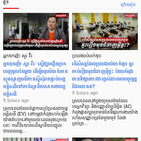
ថ្មីៗ
ច្រើនទៀត
អ្នកឧកញ៉ា សួរ វីរៈ
ប្រលងចប់បាក់ឌុប
អ្នកឧកញ៉ា សួរ វីរៈ ស្នើឱ្យបង្កើតច្រក
តើសិស្សដែលប្រលងចប់បាក់ឌុប គួរ
ចេញចូលតែមួយ ដើម្បីលុបបំបាត់ភាព
ចាប់រៀនមុខជំនាញអ្វីខ្លះ ដែលកំពុង
ស្មុគស្មាញលើការស្នើសុំបតភ្ជាប់ចរន្ត
មានទីផ្សារការងារខ្ពស់នាពេលបច្ចុប្បន្ន
អគ្គិសនីទៅកាន់ស្ថានីយសាករថយន្ត
និងអនាគត?
អគ្គិសនី
9 hours ago
9 hours ago
ស្របពេលនៅក្នុងយុគសម័យដែល
បច្ចេកវិទ្យា និងបញ្ញាសិប្បនិម្មិត (AI)
ស្របពេលដែលនិន្នាការប្រើប្រាស់រថយន្ត
កំពុងផ្លាស់ប្តូរមុខមាត់នៃទីផ្សារការងារយ៉ាង
អគ្គិសនី (EV) នៅកម្ពុជាកំពុងហក់ឡើង
រហ័សសញ្ញាបត្រតែមួយមុខ លែង
យ៉ាងគំហុកនៅមួយរយៈពេលចុងក្រោយ
គ្រប់គ្រ…
នេះ ការវិនិយោគលើស្ថានីយបញ្ចូល
ថាមពលអគ្គ…