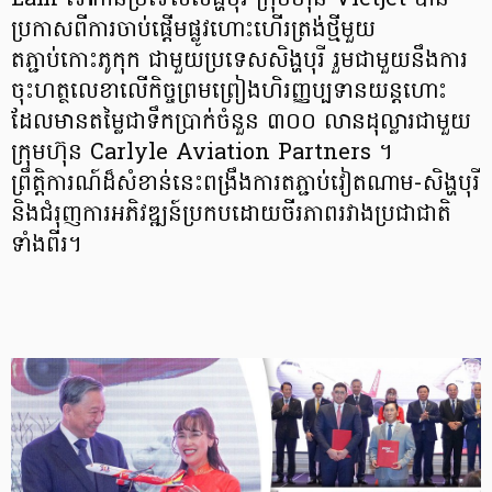
Lam ទៅកាន់ប្រទេសសិង្ហបុរី ក្រុមហ៊ុន Vietjet បាន
ប្រកាសពីការចាប់ផ្តើមផ្លូវហោះហើរត្រង់ថ្មីមួយ
តភ្ជាប់កោះភូកុក ជាមួយប្រទេសសិង្ហបុរី រួមជាមួយនឹងការ
ចុះហត្ថលេខាលើកិច្ចព្រមព្រៀងហិរញ្ញប្បទានយន្តហោះ
ដែលមានតម្លៃជាទឹកប្រាក់ចំនួន ៣០០ លានដុល្លារជាមួយ
ក្រុមហ៊ុន Carlyle Aviation Partners ។
ព្រឹត្តិការណ៍ដ៏សំខាន់នេះពង្រឹងការតភ្ជាប់វៀតណាម-សិង្ហបុរី
និងជំរុញការអភិវឌ្ឍន៍ប្រកបដោយចីរភាពរវាងប្រជាជាតិ
ទាំងពីរ។