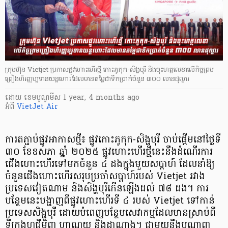
ក្រុមហ៊ុន Vietjet ប្រកាសផ្លូវហោះហើរថ្មី កោះភូកុក-សិង្ហបុរី និងចុះហត្ថលេខាលើកិច្ចព្រម
ព្រៀងហិរញ្ញប្បទានយន្តហោះដែលមានតម្លៃជាទឹកប្រាក់ចំនួន ៣០០ លានដុល្លារ
ដោយ
​ ខេមបូណូមីស
1 year, 4 months ago
អំពី
VietJet Air
ការតភ្ជាប់ផ្លូវអាកាសថ្មី៖ ផ្លូវកោះភូកុក-សិង្ហបុរី ចាប់ផ្តើមនៅថ្ងៃទី
៣០ ខែឧសភា ឆ្នាំ ២០២៥ ផ្លូវហោះហើរថ្មីនេះនឹងដំណើរការ
ជើងហោះហើរទៅមកចំនួន ៤ ដងក្នុងមួយសប្តាហ៍ ដែលនាំឱ្យ
ចំនួនជើងហោះហើរសរុបប្រចាំសប្តាហ៍របស់ Vietjet រវាង
ប្រទេសវៀតណាម និងសិង្ហបុរីកើនឡើងដល់ ៧៨ ដង។ ការ
បន្ថែមនេះបង្ហាញពីផ្លូវហោះហើរទី ៤ របស់ Vietjet ទៅកាន់
ប្រទេសសិង្ហបុរី ដោយបំពេញបន្ថែមសេវាកម្មដែលមានស្រាប់ពី
ទីក្រុងហូជីមិញ ហាណូយ និងដាណាង។ ជាមួយនឹងបណ្តាញ