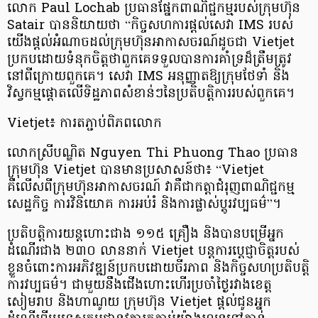
លោក Paul Lochab ប្រធានផ្នែកពាណិជ្ជកម្មរបស់ក្រុមហ៊ុន
Satair បាននិយាយថា “កិច្ចសហការផ្តល់សេវា IMS របស់
យើងផ្តល់អំណាចដល់ក្រុមហ៊ុនអាកាសចរណ៍ដូចជា Vietjet
ប្រកបដោយទំនុកចិត្តថាពួកគេទទួលបានការគាំទ្រដ៏ត្រឹមត្រូវ
នៅពីក្រោយពួកគេ។ សេវា IMS អនុញ្ញាតឱ្យក្រុមថែទាំ និង
វិស្វកម្មផ្តោតលើទិដ្ឋភាពសំខាន់ៗនៃប្រតិបត្តិការរបស់ពួកគេ។
Vietjet៖ ការតភ្ជាប់ពិភពលោក
លោកស្រីបណ្ឌិត Nguyen Thi Phuong Thao ប្រធាន
ក្រុមហ៊ុន Vietjet បានមានប្រសាសន៍ថា៖ “Vietjet
គឺលើសពីក្រុមហ៊ុនអាកាសចរណ៍ វាគឺជាកត្តាជំរុញពាណិជ្ជកម្ម
សេដ្ឋកិច្ច ការវិនិយោគ ការអប់រំ និងការផ្លាស់ប្តូរវប្បធម៌”។
ប្រតិបត្តិការយន្តហោះជាង ១១៥ គ្រឿង និងបានបម្រើអ្នក
ដំណើរជាង ២៣០ លាននាក់ Vietjet បន្តការប្តេជ្ញាចិត្តរបស់
ខ្លួនចំពោះការអភិវឌ្ឍន៍ប្រកបដោយចីរភាព និងកិច្ចសហប្រតិបត្តិ
ការវប្បធម៌។ ជាមួយនឹងជើងហោះហើរប្រចាំថ្ងៃរវាងខេត្ត
សៀមរាប និងហាណូយ ក្រុមហ៊ុន Vietjet ផ្តល់ជូនអ្នក