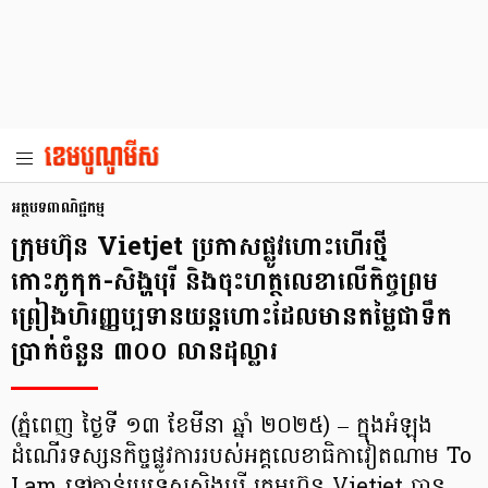
អត្ថបទពាណិជ្ជកម្ម
ក្រុមហ៊ុន Vietjet ប្រកាសផ្លូវហោះហើរថ្មី
កោះភូកុក-សិង្ហបុរី និងចុះហត្ថលេខាលើកិច្ចព្រម
ព្រៀងហិរញ្ញប្បទានយន្តហោះដែលមានតម្លៃជាទឹក
ប្រាក់ចំនួន ៣០០ លានដុល្លារ
(ភ្នំពេញ ថ្ងៃទី ១៣ ខែមីនា ឆ្នាំ ២០២៥) – ក្នុងអំឡុង
ដំណើរទស្សនកិច្ចផ្លូវការរបស់អគ្គលេខាធិកាវៀតណាម To