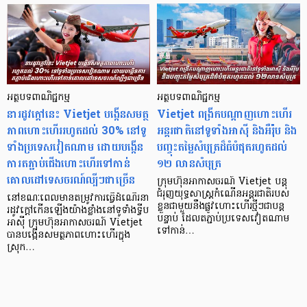
អត្ថបទពាណិជ្ជកម្ម
អត្ថបទពាណិជ្ជកម្ម
នារដូវក្តៅនេះ Vietjet បង្កើនសមត្ថ
Vietjet ពង្រីកបណ្តាញហោះហើរ
ភាពហោះហើររហូតដល់ 30% នៅទូ
អន្តរជាតិនៅទូទាំងអាស៊ី និងអឺរ៉ុប និង
ទាំងប្រទេសវៀតណាម ដោយបង្កើន
បញ្ចុះតម្លៃសំបុត្រដ៏ធំបំផុតរហូតដល់
ការតភ្ជាប់ជើងហោះហើរទៅកាន់
១២ លានសំបុត្រ
គោលដៅទេសចរណ៍ល្បីៗជាច្រើន
ក្រុមហ៊ុនអាកាសចរណ៍ Vietjet បន្ត
ជំរុញយុទ្ធសាស្ត្រកំណើនអន្តរជាតិរបស់
នៅខណៈពេលមានតម្រូវការធ្វើដំណើរនា
ខ្លួនជាមួយនឹងផ្លូវហោះហើរថ្មីៗជាបន្ត
រដូវក្តៅកើនឡើងយ៉ាងខ្លាំងនៅទូទាំងទ្វីប
បន្ទាប់ ដែលតភ្ជាប់ប្រទេសវៀតណាម
អាស៊ី ក្រុមហ៊ុនអាកាសចរណ៍ Vietjet
ទៅកាន់…
បានបង្កើនសមត្ថភាពហោះហើរក្នុង
ស្រុក…