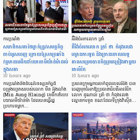
ការប្រឆាំង
អ៊ីរ៉ង់ចំអកលោក ត្រាំ
សមាជិកសភាថៃម្នាក់ត្រូវសមត្ថកិច្ច
អ៊ីរ៉ង់ចំអកលោក ត្រាំ ថា កំពុងលេង
ចាប់អូសចេញ ក្រោយស្រែកប្រឆាំង
ល្ខោនការទូត និងច្រានចោលលទ្ធ
វត្តមានមេដឹកនាំយោធាមីយ៉ាន់ម៉ាដល់
ភាពសម្រេចបានកិច្ចព្រមព្រៀងជាមួយ
ក្នុងសភា
អាម៉េរិក
10 hours ago
10 hours ago
ការប្រឆាំងនឹងដំណើរទស្សនកិច្ចដ៏
ប្រធានក្រុមអ្នកចរចាកំពូលរបស់អ៊ីរ៉ង់ បាន
ចម្រូងចម្រាសរបស់លោក មីន អ៊ុងលាំង
ចេញមុខចំអកឱ្យប្រធានាធិបតីអាម៉េរិក
(Min Aung Hlaing) មេដឹកនាំរបប
លោក ដូណាល់ ត្រាំ ថា កំពុងលេង
យោធាមីយ៉ាន់ម៉ា ដែលបានធ្វើរដ្ឋ
ល្ខោនការទូត ខណៈដែលទីក្រុងវ៉ាស៊ីន…
ប្រហារទម្លាក…