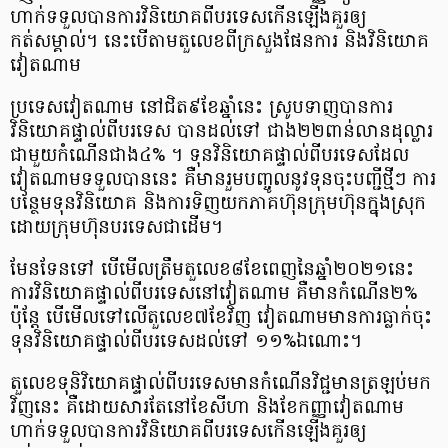
ហាក់​ទទួល​បានការ​វិនិយោគ​ពី​បរទេស​កើនឡើង​គួរ​ឲ្យ​
កត់សម្គាល់​។ នេះ​បើ​តាម​តួលេខ​ពី​ក្រសួងផែនការ និង​វិនិយោគ​
វៀតណាម​
ប្រទេស​វៀតណាម នៅ​ជិត​៩​ខែ​ឆ្នាំ​នេះ ស្រូប​ទាញ​បានការ​
វិនិយោគ​ផ្ទាល់​ពី​បរទេស បាន​ដល់​ទៅ ជាង​២២​ពាន់​លាន​ដុល្លារ
ជាមួយ​កំណើន​ជាង​៤% ។ ទុន​វិនិយោគ​ផ្ទាល់​ពី​បរទេស​ដែល​
វៀតណាម​ទទួល​បាន​នេះ គឺ​មាន​រួម​បញ្ចូល​នូវ​ទុន​ចុះបញ្ជី​ថ្មី​ៗ ការ​
បន្ថែម​ទុន​វិនិយោគ និង​ការ​ទិញ​យក​ភាគហ៊ុន​ក្រុមហ៊ុន​ក្នុងស្រុក​
ដោយ​ក្រុមហ៊ុន​បរទេស​ជាដើម​។
មែនទែន​ទៅ បើ​មើល​ត្រឹម​តួលេខ​៨​ខែ​ពេញ​នៃ​ឆ្នាំ​២០២១​នេះ
ការ​វិនិយោគ​ផ្ទាល់​ពី​បរទេស​នៅ​វៀតណាម គឺ​មាន​កំណើន​២%
ប៉ុន្ដែ បើ​មើលទៅ​លើ​តួលេខ​៧​ខែ​វិញ វៀតណាម​មានការ​ធ្លាក់​ចុះ​
ទុន​វិនិយោគ​ផ្ទាល់​ពី​បរទេស​ដល់​ទៅ ១១%​ឯណោះ​។
តួលេខ​ទុ​និ​វិយោគ​ផ្ទាល់​ពី​បរទេស​មាន​កំណើន​វិជ្ជមាន​ត្រឡប់​មក​
វិញ​នេះ គឺ​ដោយសារ​តែ​នៅ​ខែសីហា និង​ខែកញ្ញា​វៀតណាម​
ហាក់​ទទួល​បានការ​វិនិយោគ​ពី​បរទេស​កើនឡើង​គួរ​ឲ្យ​