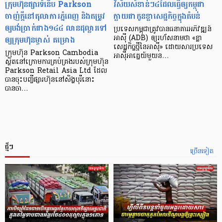
ក្រុមហ៊ុនផ្សារទំនើប Parkson
វិស័យ​សំខាន់ៗ​៤​ដែល​ធ្វើ​ឲ្យ​កម្ពុជា​
ចាញ់ក្ដីនៅតុលាការភ្នំពេញ និងតម្រូវ
ក្លាយ​ជា​កូន​ខ្លា​សេដ្ឋកិច្ច​ក្នុង​តំបន់
ឲ្យបង់ប្រាក់ជាង១៤៤ លានដុល្លារទៅ
ប្រទេស​កម្ពុជា​ត្រូវ​បាន​ធនាគារ​អភិវឌ្ឍន៍​
ឲ្យក្រុមហ៊ុនម្ចាស់ គម្រោង
អាស៊ី (ADB) ឲ្យ​រហ័ស​នាមថា «ខ្លា​
សេដ្ឋកិច្ច​ថ្មី​នៃ​អាស៊ី» ដោយសារ​ប្រទេស​
ក្រុមហ៊ុន Parkson Cambodia
អាស៊ី​អាគ្នេយ៍​មួយ​ន…
ស្ថិតនៅក្រោមការគ្រប់គ្រងរបស់ក្រុមហ៊ុន
Parkson Retail Asia Ltd ដែល
បានចុះបញ្ចីផ្សារហ៊ុននៅសិង្ហបុរីនោះ
បានចា…
ថ្មីៗ
ច្រើនទៀត