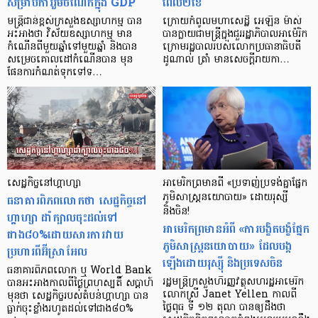
សម្រាប់ការរួមចំណែកក្នុង GDP
ពេល២ខែ
មន្ត្រីជាន់ខ្ពស់ក្រសួងឧស្សាហកម្ម បាន
ក្រោយកំពូលមហាសេដ្ឋី អេឡិន ម៉ាស់
អះអាងថា វិស័យឧស្សាហកម្ម មាន
បានក្លាយជាមន្រ្តីក្នុងជួររដ្ឋាភិបាលអាម៉េរិក
កំណើនពីមួយឆ្នាំទៅមួយឆ្នាំ និងបាន
ក្រោមរដ្ឋបាលរបស់លោកប្រធានាធិបតី
សម្រេចគោលដៅកំណើនបាន មុន
ដូណាល់ ត្រាំ មានសេចក្តីរាយកា…
ផែនការកំណត់ទុកទៅទ…
សេដ្ឋកិច្ចនៅហ្គាហ្សា
អាមេរិកព្រមានពី «ប្រទាញ់ប្រទង់គ្នាផ្នែក
ធនាគារពិភពលោកថា សេដ្ឋកិច្ចនៅ
ភូមិសាស្ត្រនយោបាយ» ដោយរុស្សី
និងចិន!
ហ្គាហ្សា ដាំក្បាលចុះដល់ទៅ
អាមេរិកព្រមានអំពី «ការបង្ខិតបង្ខំផ្នែក
ជាង៨០%ដោយសារការវាយ
ភូមិសាស្ត្រនយោបាយ» ដែលបង្ក
ប្រហារពីអ៊ីស្រាអែល
ឡើងដោយរុស្ស៊ី និងប្រទេសចិន
ធនាគារពិភពលោក ឬ World Bank
រដ្ឋមន្ត្រីក្រសួងហិរញ្ញវត្ថុសហរដ្ឋអាមេរិក
បានអះអាងកាលពីថ្ងៃព្រហស្បតិ៍ សប្ដាហ៍
លោកស្រី Janet Yellen កាលពី
មុនថា សេដ្ឋកិច្ចរបស់តំបន់ហ្គាហ្សា បាន
ថ្ងៃពុធ ទី ១២ តុលា បានឲ្យដឹងថា
ធ្លាក់ចុះខ្លាំងរហូតដល់ទៅជាង៨០%