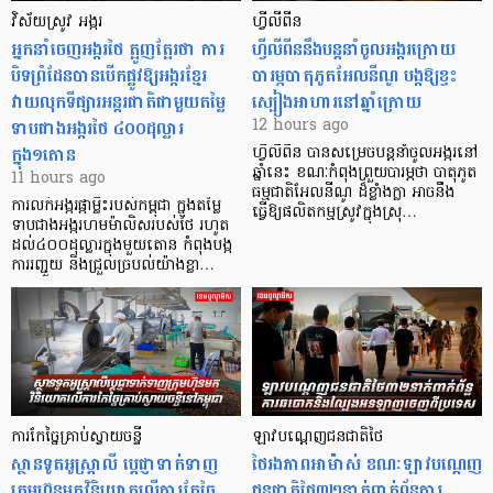
វិស័យស្រូវ អង្ករ
ហ្វីលីពីន
អ្នកនាំចេញអង្ករថៃ ត្អូញត្អែរថា ការ
ហ្វីលីពីននឹងបន្តនាំចូលអង្ករក្រោយ
បិទព្រំដែនបានបើកផ្លូវឱ្យអង្ករខ្មែរ
បារម្ភបាតុភូតអែលនីណូ បង្កឱ្យខ្វះ
វាយលុកទីផ្សារអន្តរជាតិជាមួយតម្លៃ
ស្បៀងអាហារនៅឆ្នាំក្រោយ
ទាបជាងអង្ករថៃ ៤០០ដុល្លារ
12 hours ago
ក្នុង១តោន
ហ្វីលីពីន បាន​សម្រេចបន្តនាំចូលអង្ករនៅ
ឆ្នាំនេះ ខណៈកំពុងព្រួយបារម្ភថា បាតុភូត
11 hours ago
ធម្មជាតិអែលនីណូ ដ៏ខ្លាំងក្លា​ អាចនឹង
ការលក់អង្ករផ្កាម្លិះរបស់កម្ពុជា ក្នុងតម្លៃ
ធ្វើឱ្យផលិតកម្មស្រូវក្នុងស្រុ…
ទាបជាងអង្ករហមម៉ាលិសរបស់ថៃ រហូត
ដល់៤០០ដុល្លារក្នុងមួយតោន កំពុងបង្ក
ការរញ្ជួយ និងជ្រួលច្របល់យ៉ាងខ្លា…
ការកែច្នៃគ្រាប់ស្វាយចន្ទី
ឡាវបណ្តេញជនជាតិថៃ
ស្ថានទូតអូស្ត្រាលី ប្តេជ្ញាទាក់ទាញ
ថៃរងភាពអាម៉ាស់ ខណៈឡាវបណ្តេញ
ក្រុមហ៊ុនមក​វិនិយោគលើការកែច្នៃ
ជនជាតិថៃ៣២នាក់ពាក់ព័ន្ធការ