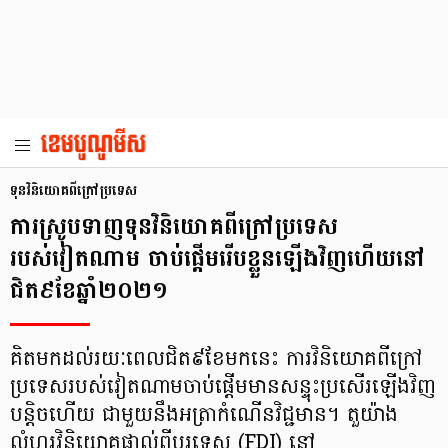
ទុនវិនិយោគពីក្រៅប្រទេស
ការស្រូបទាញទុនវិនិយោគពីក្រៅប្រទេស
របស់វៀតណាម ចាប់ផ្ដើមរើបខ្លួនឡើងវិញហើយនៅ
ជិត៩ខែឆ្នាំ២០២១
គិតមកដល់រយៈពេលជិត៩ខែមកនេះ ការវិនិយោគពីក្រៅ
ប្រទេសរបស់វៀតណាមចាប់ផ្ដើមមានសន្ទុះប្រសើរឡើងវិញ
បន្តិចហើយ ជាមួយនឹងអត្រាកំណើនវិជ្ជមាន។ តួយ៉ាង
លំហូរវិនិយោគផ្ទាល់ពីបរទេស (FDI) នៅ