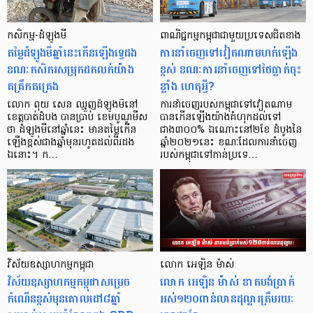
កសិកម្ម-ដំឡូងមី
ពាណិជ្ជកម្មកម្ពុជាជាមួយប្រទេសជិតខាង
តម្លៃដំឡូងមីឆ្នាំនេះកើនឡើងទ្វេដង
ការនាំចេញទៅវៀតណាមហក់ឡើង
ខណៈកសិករសម្រុក​ដក​លក់យ៉ាង
ខ្ពស់ ខណៈការនាំចេញទៅថៃធ្លាក់ចុះ
គគ្រឹកគគ្រេង
ខ្លាំង ហេតុអ្វី?
លោក ពុយ សេន ឈ្មួញដំឡូងមីនៅ
ការនាំចេញរបស់កម្ពុជាទៅវៀតណាម
ខេត្តបាត់ដំបង បានប្រាប់ ខេមបូណូមីស
បានកើនឡើងយ៉ាងគំហុកដល់ទៅ
ថា ដំឡូងមីនៅឆ្នាំនេះ មានតម្លៃកើន
ជាង៣០០% ឯណោះនៅ២ខែ ដំបូងនៃ
ឡើងខ្ពស់ជាងឆ្នាំមុនរហូតដល់ពីរដង
ឆ្នាំ២០២១នេះ ខណៈដែលការនាំចេញ
ឯនោះ។ ក…
របស់កម្ពុជាទៅកាន់ប្រទេ…
វិស័យឧស្សាហកម្មកម្ពុជា
លោក អេឡិន ម៉ាស់
វិស័យឧស្សាហកម្មកម្ពុជាសម្រេច
លោក អេឡិន ម៉ាស់ ខាតបង់ប្រាក់
កំណើនខ្ពស់មុនគោលដៅ៨ឆ្នាំ
អស់១២០ពាន់លានដុល្លារត្រឹមរយៈ