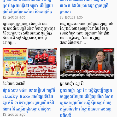
គ្រាប់ស្វាយចន្ទីនៅកម្ពុជា ដើម្បីជួយ
ឆបោក និងល្បែងអនឡាញចេញពី
ផ្តល់តម្លៃបន្ថែមកសិករ និងសេដ្ឋកិច្ច
ប្រទេស
12 hours ago
13 hours ago
ស្ថានទូតអូស្ត្រាលីប្រចាំកម្ពុជា បាន
បណ្តាញឆបោកតាមប្រព័ន្ធអនឡាញ និង
អះអាងពីការបន្តខិតខំទាក់ទាញក្រុមហ៊ុន
ល្បែងស៊ីសងខុសច្បាប់នៅតំបន់ទន្លេ
វិនិយោគបរទេសឱ្យមកបោះទុនគាំទ្រ
មេគង្គកំពុងរងការ បង្ក្រាប​កាន់តែខ្លាំង
ដល់អាជីវកម្មកែច្នៃគ្រាប់ស្វាយចន្ទី
ខណៈអាជ្ញាធរឡាវបានបណ្តេញ
នៅកម្ព…
ជនជាតិថៃ៣២នា…
វិស័យការពារជាតិ
អ្នកឧកញ៉ា សួរ វីរៈ
រង្វាន់សរុប ១៤៣ លានរៀល! កម្មវិធី
អ្នកឧកញ៉ា សួរ វីរៈ ស្នើឱ្យបង្កើតច្រក
«Lucky Box» របស់ផ្សារទំនើប
ចេញចូលតែមួយ ដើម្បីលុបបំបាត់ភាព
ឡាក់គី ទាក់ទាញការចូលរួមពីអតិថិ
ស្មុគស្មាញលើការស្នើសុំបតភ្ជាប់ចរន្ត
ជនកាន់តែច្រើនក្នុងសប្តាហ៍ដំបូង។
អគ្គិសនីទៅកាន់ស្ថានីយសាករថយន្ត
អគ្គិសនី
13 hours ago