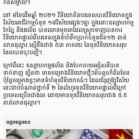
កត់សម្គាល់​។
នៅ ៨​ខែ​ដើមឆ្នាំ ២០២១ វិនិយោគិន​បរទេស​បាន​វិនិយោគ​ក្នុង​
វិស័យ​អាជីវកម្ម​ចំនួន ១៨​វិស័យ​ផ្សេង​ៗ​គ្នា ក្នុង​នោះ​ឧស្សាហកម្ម​
កែ​ច្នៃ និង​ផលិត បាន​ឈានមុខ​គេ​ដែល​ស្រូប​ទាញ​បានការ​
វិនិយោគ​ផ្ទាល់​ពី​បរទេស​ក្នុង​ទំហំ​ទឹកប្រាក់​ចំនួន​ជិត​១២ ពាន់​
លាន​ដុល្លារ ស្មើនឹង​ជាង ៥៣ ភាគរយ នៃ​ទុន​វិនិយោគ​សរុប​
ដែល​បាន​ចុះបញ្ជី​។
ក្រៅពី​នេះ ឧស្សាហកម្ម​ផលិត និង​ចែកចាយ​អគ្គិសនី​បាន​
ទាក់ទាញ ដ្បិតថា មាន​គម្រោង​វិនិយោគ​ថ្មី​ៗ​តិច​តូច​ក៏​ពិតមែន
ប៉ុន្តែ​គម្រោង​ខ្លះ​មាន​ទំហំ​ទុន​វិនិយោគ​ធំ​ៗ ដែល​ជំរុញ​ឱ្យ​វិស័យ​
នេះ​ជាប់​ចំណាត់ថ្នាក់​ទី ២ នៃ​លំហូរ​ទុន​វិនិយោគ​ផ្ទាល់​ពី​ក្រៅ
ប្រទេស​ច្រើន​ជាងគេ ដោយ​មាន​ទុន​វិនិយោគ​សរុប​ជាង ៥.៥
ពាន់​លាន​ដុល្លារ​។
អត្ថបទគួរអាន