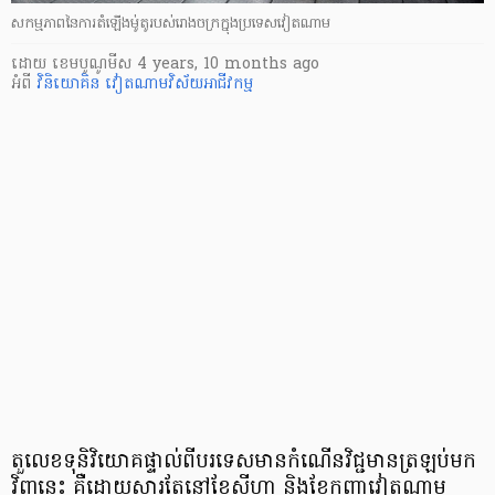
សកម្មភាពនៃការតំឡើងម់ូតូរបស់រោងចក្រក្នុងប្រទេសវៀតណាម
ដោយ
​ ខេមបូណូមីស
4 years, 10 months ago
អំពី
វិនិយោគិន
វៀតណាម
​វិស័យ​អាជីវកម្ម​
តួលេខ​ទុ​និ​វិយោគ​ផ្ទាល់​ពី​បរទេស​មាន​កំណើន​វិជ្ជមាន​ត្រឡប់​មក​
វិញ​នេះ គឺ​ដោយសារ​តែ​នៅ​ខែសីហា និង​ខែកញ្ញា​វៀតណាម​