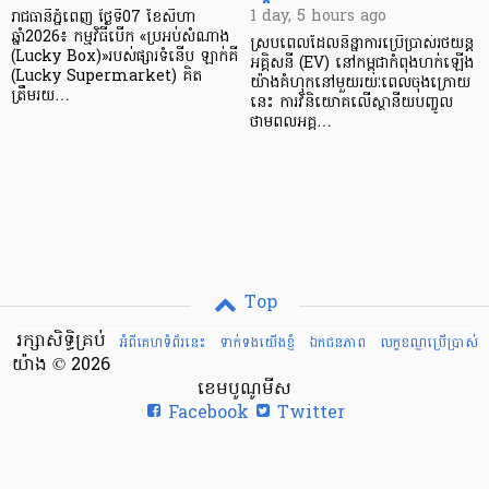
1 day, 5 hours ago
រាជធានីភ្នំពេញ ថ្ងៃទី07 ខែសីហា
ឆ្នាំ2026៖ កម្មវិធីបើក «ប្រអប់សំណាង
ស្របពេលដែលនិន្នាការប្រើប្រាស់រថយន្ត
(Lucky Box)»របស់ផ្សារទំនើប ឡាក់គី
អគ្គិសនី (EV) នៅកម្ពុជាកំពុងហក់ឡើង
(Lucky Supermarket) គិត
យ៉ាងគំហុកនៅមួយរយៈពេលចុងក្រោយ
ត្រឹមរយ…
នេះ ការវិនិយោគលើស្ថានីយបញ្ចូល
ថាមពលអគ្គ…
Top
រក្សាសិទ្ធិគ្រប់
អំពីគេហទំព័រនេះ
ទាក់ទងយើងខ្ញំ
ឯកជនភាព
លក្ខខណ្ឌ​ប្រើ​ប្រាស់
យ៉ាង © 2026
ខេមបូណូមីស
Facebook
Twitter