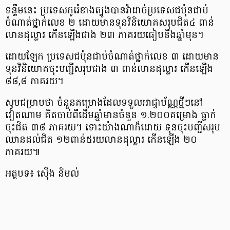
ទន្ទឹម​នេះ ប្រទេស​កូរ៉េ​ខាងត្បូង​បាន​វ៉ា​ដាច់​ប្រទេស​ជប៉ុន​ជាប់​
ចំណាត់ថ្នាក់​លេខ ២ ដោយ​មាន​ទុន​វិនិយោគ​សរុប​ជិត​៤ ពាន់​
លាន​ដុល្លារ កើនឡើង​ជាង ២៣ ភាគរយ​ធៀប​នឹង​ឆ្នាំ​មុន​។
ដោយឡែក ប្រទេស​ជប៉ុន​ជាប់​ចំណាត់ថ្នាក់​លេខ ៣ ដោយ​មាន​
ទុន​វិនិយោគ​ចុះបញ្ជី​សរុប​ជាង ៣ ពាន់​លាន​ដុល្លារ កើនឡើង
៨៨,៨ ភាគរយ​។
សូម​ជម្រាប​ថា ចំនួន​គម្រោង​ដែល​ទទួល​អាជ្ញាប័ណ្ណ​ថ្មី​ៗ​នៅ​
វៀតណាម គិត​ចាប់ពី​ដើមឆ្នាំ​មាន​ចំនួន ១.២០០​គម្រោង ធ្លាក់​
ចុះ​ជិត ៣៨ ភាគរយ​។ ទោះ​យ៉ាងណា​ក៏​ដោយ ទុន​ចុះបញ្ជី​សរុប​
ឈាន​ដល់​ជិត ១២​ពាន់​៥​រយ​លាន​ដុល្លារ កើនឡើង ២០
ភាគរយ​៕
អត្ថបទ៖ ស៊ើង និមល់