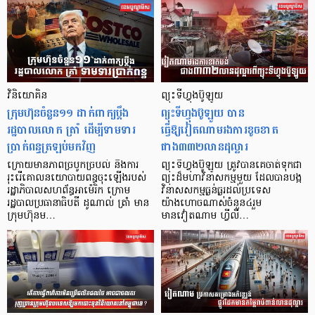
វិនិយោគិន
ព្យុះទីហ្វុងប៊ូឡូយ
ក្រុមហ៊ុនចំនួន១១ ដាក់ពាក្យប្តឹង
ព្យុះទីហ្វុងប៊ូឡូយ បាន
រដ្ឋបាលលោក ត្រាំ ដើម្បីទាមទារ
ធ្វើឱ្យវៀតណាមរងការខូចខាត
ប្រាក់ពន្ធត្រឡប់មកវិញ
ជាង៣៣២លានដុល្លារ
ក្រោយមានភាពច្របូកច្របល់ និងការ
ព្យុះទីហ្វុងប៊ូឡូយ ត្រូវបានគេចាត់ទុកជា
រុះរើគោលនយោបាយពន្ធចុះឡើងរបស់
ព្យុះដ៏មហាវិនាសកម្មមួយ ដែលបានបង្ក
រដ្ឋាភិបាលសហព័ន្ធអាម៉េរិក ក្រោម
វិនាសសកម្មធ្ងន់ធ្ងរដល់ប្រទេស
រដ្ឋបាលប្រធានាធិបតី ដូណាល់ ត្រាំ មាន
យ៉ាងហោចណាស់ចំនួន៤រួម
ក្រុមហ៊ុនម…
មានវៀតណាម ហ្វីលី…