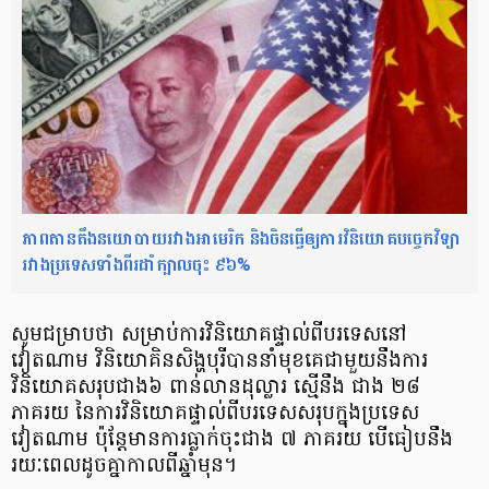
ភាពតានតឹងនយោបាយរវាងអាមេរិក និងចិនធ្វើឲ្យការវិនិយោគបច្ចេកវិទ្យា
រវាងប្រទេសទាំងពីរដាំក្បាលចុះ ៩៦%
សូម​ជម្រាប​ថា សម្រាប់​ការ​វិនិយោគ​ផ្ទាល់​ពី​បរទេស​នៅ​
វៀតណាម វិនិយោគិន​សិង្ហ​បុរី​បាន​នាំមុខ​គេ​ជាមួយនឹង​ការ​
វិនិយោគ​សរុប​ជាង​៦ ពាន់​លាន​ដុល្លារ ស្មើនឹង ជាង ២៨
ភាគរយ នៃ​ការ​វិនិយោគ​ផ្ទាល់​ពី​បរទេស​សរុប​ក្នុង​ប្រទេស​
វៀតណាម ប៉ុន្តែ​មានការ​ធ្លាក់​ចុះ​ជាង ៧ ភាគរយ បើ​ធៀប​នឹង​
រយៈពេល​ដូច​គ្នា​កាលពី​ឆ្នាំ​មុន​។