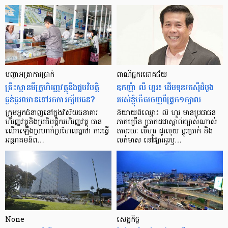
បញ្ហា​អត្រា​ការប្រាក់
ពាណិជ្ជករជោគជ័យ
គ្រឹះស្ថាន​មីក្រូ​ហិរញ្ញវត្ថុ​នឹង​ជួប​វិបត្តិ​
ឧកញ៉ា លី ហួរ៖ ដើមទុនរកស៊ីដំបូង
ធ្ងន់ធ្ងរ​ឈាន​ទៅ​រក​ការ​ក្ស័យធន?
របស់ខ្ញុំកើតចេញពីជ្រូក១ក្បាល
ក្រុម​អ្នក​ជំនាញ​នៅ​ក្នុង​វិស័យ​ធនាគារ
និយាយ​ពី​ឈ្មោះ លី ហួរ មាន​ប្រជាជន​
ហិរញ្ញវត្ថុ​និង​ប្រតិបត្តិករ​ហិរញ្ញ​វត្ថុ បាន​​
ភាគ​ច្រើន ប្រាកដ​ជា​ស្គាល់​ច្បាស់​ណាស់
លើក​ឡើង​ប្រហាក់​ប្រហែល​គ្នា​ថា ការ​ធ្វើ​
តាមរយៈ លីហួរ ដូរ​លុយ ប្តូរ​បា្រក់ និង​
អន្តរាគមន៍​ព…
លក់​មាស នៅ​ផ្សារ​អូរ​ឫ…
None
សេដ្ឋកិច្ច​