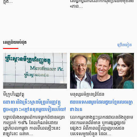
សេដ្ឋកិច្ចពិភពលោកកំពុងប្រឈមមុខនឹង
ក្នុង…
«ភាព…
ពេញនិយមបំផុត
ច្រើនទៀត
មីក្រូ​ហិរញ្ញវត្ថុ
មនុស្ស​ធម៌​គ្មាន​ព្រំដែន
ធនាគារ​និង​គ្រឹះស្ថាន​មីក្រូ​ហិរញ្ញវត្ថុ​
ជន​បរទេស​៣​រូប​ដែល​ជួយ​ខ្មែរ​លេច​ធ្លោ​
ជួប«គ្រោះ»ក្តៅ​គគុក​មួយ​ទៀត​ហើយ!
ជាង​គេ
បន្ទាប់​ពី​រង​សម្ពាធ​​ពី​ការ​ទម្លាក់​ពិដាន​អត្រា​
លោកអ្នក​នាង​ខ្លះ​ប្រាកដ​ជា​បាន​​ដឹង​ឮ​តាម​
ការ​ប្រាក់ ១៨​% ដែល​កំណត់​ដោយ​
រយៈ​ការ​អាន​ព័ត៌មាន ឬ​ការ​ផ្សព្វផ្សាយ​
រដ្ឋាភិបាល​កម្ពុជា កាល​ពី​ពេល​ថ្មីៗ​នេះ
ផ្សេងៗ អំពី​ភាព​ល្បីល្បាញ​របស់​ជន​
ឥឡូវ​នេះ ធនាគ…
បរទេស​មួយ​ចំនួន ដែល…