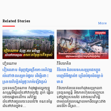
Related Stories
More
វៀតណាម
វិនិយោគិន
វៀតណាម ជំរុញឱ្យពង្រីកការអភិវឌ្ឍ
វិនិយោគិនបរទេសសម្រុកដកខ្លួន
លំនៅឋានសម្រាប់ជួល ដើម្បីដោះ
ចេញពីទីផ្សារថៃ ច្រើនបំផុតមិនធ្លាប់
ស្រាយវិបត្តិតម្លៃផ្ទះហក់ឡើងខ្ពស់
មាន
ប្រទេសវៀតណាម កំពុងផ្លាស់ប្តូរយុទ្ធ
វិនិយោគិនបរទេសកំពុងសម្រុកលក់
សាស្ត្រទីផ្សារលំនៅឋានគួរឱ្យ ភ្ញាក់ ផ្អើល
ទ្រព្យសម្បត្តិ និងភាគហ៊ុនរបស់ពួកគេ
ដោយផ្តោតលើការ អភិវឌ្ឍ
នៅក្នុងប្រទេសថៃ ដោយសារវិបត្តិ
លំនៅឋានជួលរយៈពេលវែង ខណៈតម្លៃ
ថាមពលដែលបណ្ដាលមកពីជម្លោះរវាង
លំនៅឋានក្នុងទ…
អាម៉េរិក-អ៊ីស្រា…