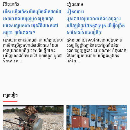
វិនិយោគិន
វៀតណាម
តើការធ្វើពហិការមិនប្រើផលិតផលថៃ
វៀតណាម
អាចជាចលកររុញច្រានក្រុមហ៊ុន
គ្រោងជះលុយ៦០ពាន់លានដុល្លារ
បរទេសឱ្យមកបោះទុនវិនិយោគនៅ
អភិវឌ្ឍន៍ផ្លូវដែកក្នុងស្រុក ដើម្បីពង្រីក
កម្ពុជា ឬយ៉ាងណា?
សរសៃឈាមសេដ្ឋកិច្ច
ក្រោយពីប្រជាជនកម្ពុជា បាននាំគ្នាធ្វើពហិ
ក្នុងនាមជាប្រទេសដែលមានឧត្តមភាព
ការមិនប្រើប្រាស់រាល់ផលិតផល ដែល
សេដ្ឋកិច្ចខ្លាំងក្លាបំផុតនៅក្នុងតំបន់នា
មានប្រភពមកពីប្រទេសថៃ ថ្មីៗនេះ
ពេលបច្ចុប្បន្ននេះ វៀតណាម កំពុងដាក់
ឃើញមានផលិតផលថៃ មួយចំនួន ដូចជា
ផែនការប្រកបដោយមហិច្ឆតាក្នុងការ
ទឹកដោះគ…
អភិវឌ្…
ផ្សេងទៀត