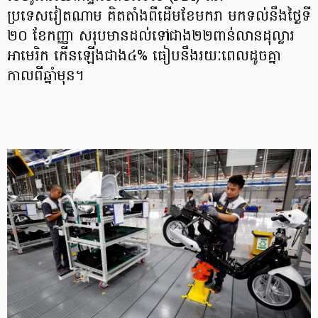
ប្រទេសវៀតណាម គិតតាំងពីដើមខែមករា មកទល់នឹងថ្ងៃទី
២០ ខែកញ្ញា សរុបមានដល់ទៅជាង២២ពាន់លានដុល្លារ
អាមេរិក កើនឡើងជាង៤% ធៀបនឹងរយៈពេលដូចគ្នា
កាលពីឆ្នាំមុន។