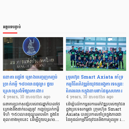
អត្ថបទបន្ទាប់
ធនាគាររដ្ឋថៃ គ្រោងបញ្ចេញកញ្ចប់
ក្រុមហ៊ុន Smart Axiata គាំទ្រ
ប្រាក់កម្ចី ១៥០លានដុល្លារ ជួយ
កម្មវិធីអភិវឌ្ឍន៍យុវជនអង្គការទស្សនៈ
ស្រោចស្រង់ទីផ្សារការងារ
ពិភពលោកក្នុងនាមជាដៃគូសហការ
4 years, 10 months ago
4 years, 10 months ago
ធនាគារប្រាក់សន្សំរបស់រាជរដ្ឋាភិបាលថៃ
ដើម្បីលើកកម្ពស់ការអភិវឌ្ឍរបស់យុវជន
គ្រោងនឹងដាក់ចេញនូវ កញ្ចប់ប្រាក់កម្ចី
ក្នុងប្រទេសកម្ពុជា ក្រុមហ៊ុន Smart
ទំហំ ១៥០លានដុល្លារអាមេរិក ក្នុងខែ
Axiata បានប្រកាសគាំទ្រក្នុងភាពជា
តុលាខាងមុខនេះ ដើម្បីជួយស្រោច…
ដៃគូដល់កម្មវិធីយុវជននិងការចូលរួម រ…