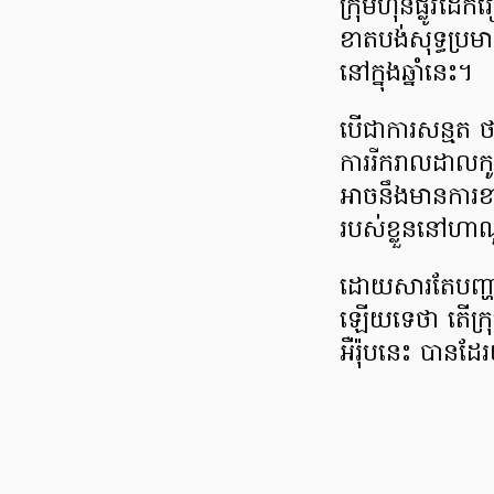
ក្រុមហ៊ុន​ផ្លូវដែ
ខាតបង់​​សុទ្ធ​ប្
នៅក្នុងឆ្នាំនេះ។
បើ​ជាការសន្មត ថ
ការរីករាលដាល​កូ
អាចនឹង​មានការខា
របស់ខ្លួន​នៅ​ហ
ដោយសារតែបញ្ហា​កូ
ឡើយទេថា តើ​ក្រុម
អឺរ៉ុបនេះ បាន