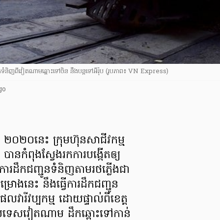
ដឹកទំនិញពីវៀតណាមឆ្ពោះទៅចិន នឹងបន្ដទៅអឺរ៉ុប (រូបភាព៖ VN Express)
go
នាំ ២០២០នេះ ក្រុមហ៊ុន​សាជីវកម្ម​
ាន​កំពុងស្វែងរក​ការបង្កើត​ឲ្យ
​ការដឹកជញ្ជូន​ទំនិញ​តាមរថភ្លើង​ជា
រោងនេះ នឹង​ធ្វើការដឹកជញ្ជូន​
​វារីវប្បកម្ម ដោយផ្ទាល់​ពីខេត្ត​
ប្រទេសវៀតណាម ដឹកឆ្ពោះទៅកាន់​