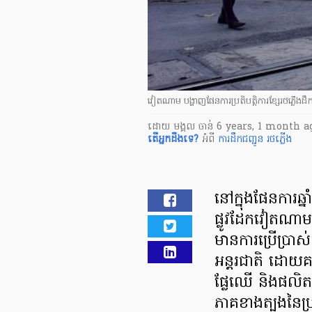
វៀតណាម បង្ហាញផែនការប្រតិបត្តិការខ្សែរថភ្លើង
ដោយ
មង្គល ចាន់
6 years, 1 month a
តើ​អ្នក​ដឹងទេ?
អំពី
ការដឹកជញ្ជូន
រថភ្លើង
នៅក្នុង​ផែនការ​ឆ្
ផ្លូវដែកវៀតណាម ប
មាន​ការប្រើប្រាស់
អន្តរជាតិ ដោយគម្
ផ្លែឈើ​ និងផលិតផល
ភាគខាងត្បូង​នៃ