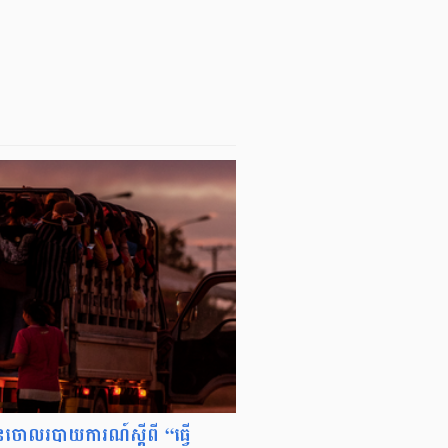
នចោលរបាយការណ៍ស្ដីពី “ធ្វើ