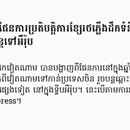
នការប្រតិបត្តិការខ្សែរថភ្លើងដឹ
ដទៅអឺរ៉ុប
វដែកវៀតណាម បានបង្ហាញពីផែនការនៅក្នុងឆ្នាំនេ
ឹកពីវៀតណាមទៅកាន់ប្រទេសចិន រួចបន្ដឆ្ព
េសផ្សេងទៀត នៅក្នុងទ្វីបអឺរ៉ុប។ នេះបើតា
press។