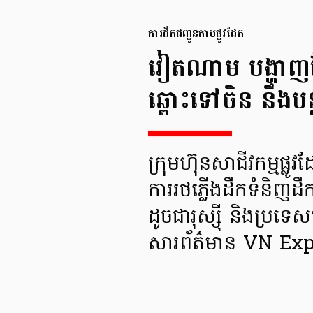
ការដឹកជញ្ជូន​តាមផ្លូវដែក
វៀតណាម បង្ហាញផែ
ឆ្ពោះទៅចិន នឹងបន្
ក្រុមហ៊ុនសាជីវកម្មផ្លូ
ការរថភ្លើងដឹកទំនិញដ
ដូចជារុស្ស៊ី និងប្រទ
សារព័ត៌មាន VN Ex