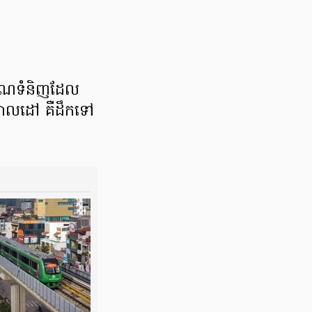
មាណ​ទំនិញ​​ដែល​
ា​គោលដៅ គឺដឹកទៅ