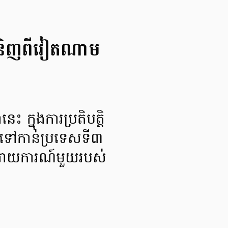
កទំនិញពីវៀតណាម
ះ ក្នុងការប្រតិបត្តិ
ោះទៅកាន់ប្រទេសទី៣
មការរាយការណ៍មួយរបស់