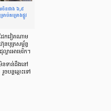
លចិនជាង ៦,៥
្រាប់គម្រោងផ្លូវ
្លូវដែកវៀតណាម
ុត្រសម្ព័ន្ធ​
ុល្លារអាមេរិក។
េមិនទាន់ដឹង​នៅ
 រួចបន្ដឆ្ពោះទៅ