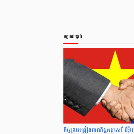
អត្ថបទបន្ទាប់
កិច្ចព្រមព្រៀងពាណិជ្ជកម្មសេរី អ