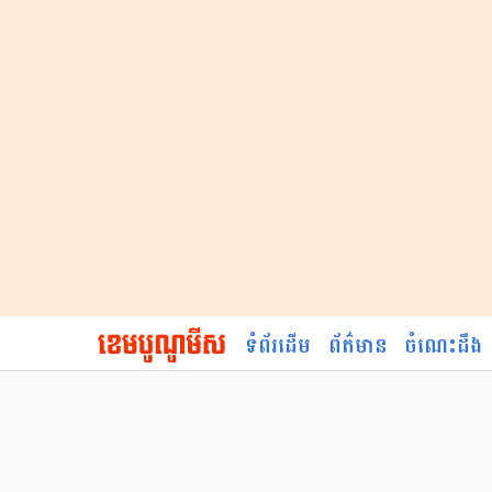
ទំព័រដើម
ព័ត៌មាន
ចំណេះដឹង