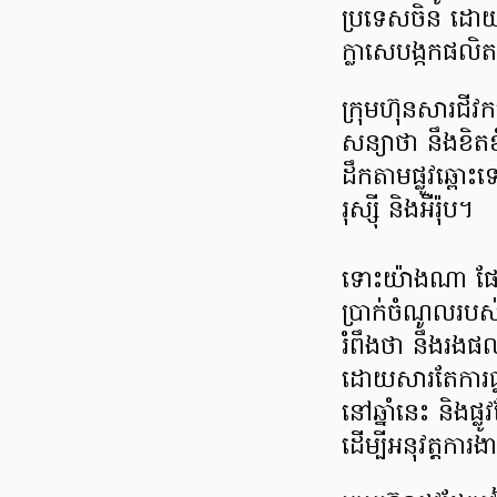
ប្រទេសចិន ដោយប្
ក្លាសេ​បង្កក​ផល
ក្រុមហ៊ុន​សារជីវ
សន្យាថា នឹងខិតខំ​
ដឹកតាម​ផ្លូវ​ឆ្
រុស្ស៊ី និងអឺរ៉ុប។
ទោះយ៉ាងណា ផែនការ
ប្រាក់ចំណូល​របស់​
រំពឹងថា នឹងរងផលប
ដោយសារតែការធ្លាក
នៅឆ្នាំនេះ និងផ្លូ
ដើម្បីអនុវត្ត​ការង