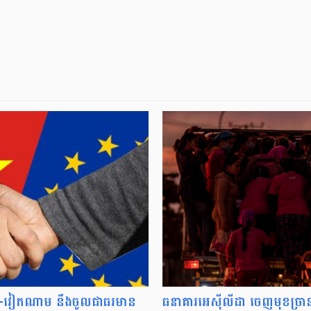
ឺរ៉ុប-វៀតណាម នឹងចូលជាធរមាន​
ធនាគារអេស៊ីលីដា ចេញមុខច្រា