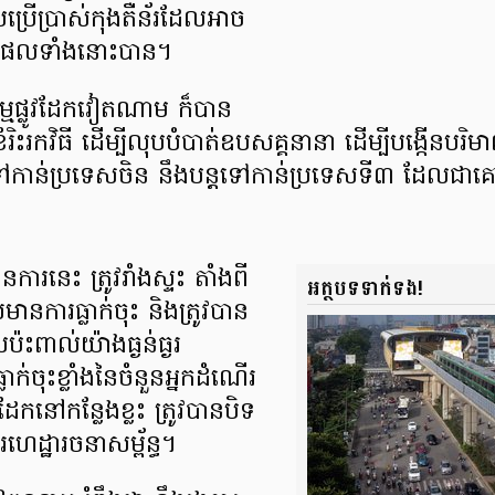
រើប្រាស់​កុងតឺន័រ​ដែលអាច​
ិតផល​ទាំងនោះបាន​។
កម្ម​ផ្លូវដែកវៀតណាម ក៏បាន
រិះរកវិធី ដើម្បី​លុបបំបាត់​ឧបសគ្គ​នានា ដើម្បី​បង្កើន​បរិ
ពោះទៅកាន់​ប្រទេសចិន នឹងបន្ដ​ទៅកាន់​ប្រទេសទី៣ ដែលជ
​នេះ ត្រូវ​រាំងស្ទះ តាំងពី​
អត្ថបទទាក់ទង!
មានការធ្លាក់ចុះ និងត្រូវបាន​
៉ះពាល់​យ៉ាងធ្ងន់ធ្ងរ
់ចុះ​ខ្លាំងនៃចំនួន​អ្នកដំណើរ
វដែក​នៅកន្លែងខ្លះ ត្រូវបាន​បិទ
ារ​ហេដ្ឋារចនាសម្ព័ន្ធ។