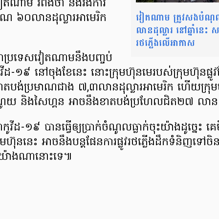
កវៀតណាម រំពឹង​ថា នឹង​រង​ការ​
វៀតណាម ត្រូវសងបំណុ
រមាណ ៦០លាន​ដុល្លារអាមេរិក
លានដុល្លារ នៅឆ្នាំនេះ សម
រថភ្លើងលើអាកាស
ាប្រទេសវៀតណាម ​នឹងបញ្ចប់​
វីដ-១៩ នៅចុងខែនេះ នោះ​ក្រុមហ៊ុន​មេ​របស់​ក្រុមហ៊ុន​ផ
តបង់​ប្រមាណជាង ៧,៣លាន​ដុល្លារអាមេរិក ហើយ​ក្រុមហ៊ុន​ប
ាណូយ និងសៃហ្គន អាចនឹង​ខាតបង់​ប្រហែល​ជិត​២៧ លាន​ដ
វីដ-១៩ បានធ្វើ​ឲ្យប្រាក់ចំណូល​ធ្លាក់ចុះយ៉ាងដូច្នេះ គ
ហ៊ុននេះ អាចនឹង​បន្ដ​ផែនការ​ផ្លូវរថភ្លើង​ដឹកទំនិញ​ទៅចិន
ដែរយ៉ាងណានោះទេ៕