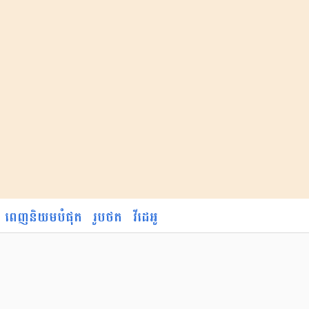
ពេញនិយមបំផុត
រូបថត
វីដេអូ