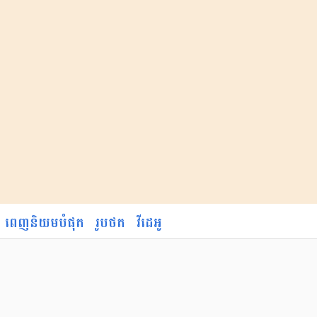
ពេញនិយមបំផុត
រូបថត
វីដេអូ