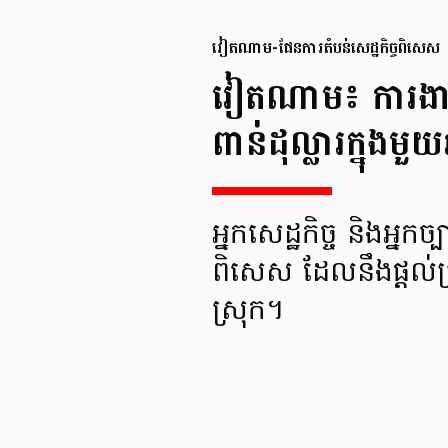
វៀតណាម-​ផែនការ​តំបន់​សេដ្ឋកិច្ច​ពិសេស
វៀតណាម៖ ការងារ​ក្នុ
ពាន់​ដុល្លារ​ក្នុង​មួយឆ
អ្នក​សេដ្ឋកិច្ច និង​អ្នក
ពិសេស ដែល​នឹង​ផ្ដល់​ប
ស្រុក។