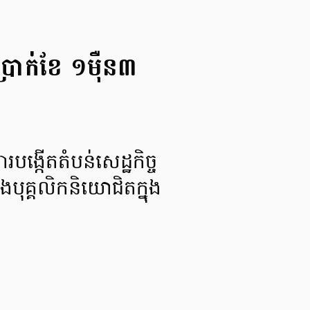
រាក់​ខែ​ ១ម៉ឺន​៣​
បង្កើត​តំបន់​សេដ្ឋកិច្ច​
ុគ្គលិក​និយោជិត​ក្នុង​