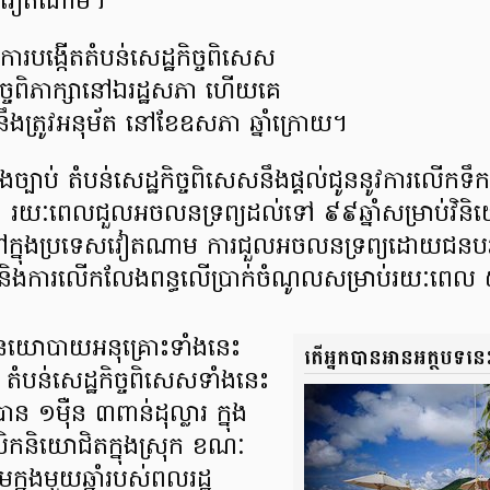
េស​វៀតណាម។
ីពី​ការ​បង្កើត​តំបន់​សេដ្ឋកិច្ច​ពិសេស
ិច្ច​ពិភាក្សា​នៅ​ឯ​រដ្ឋសភា ហើយ​គេ​
ះ​នឹងត្រូវ​អនុម័ត​ នៅ​ខែ​ឧសភា ឆ្នាំ​ក្រោយ។
ាងច្បាប់ តំបន់​សេដ្ឋកិច្ច​ពិសេស​នឹង​ផ្ដល់​ជូន​នូវ​ការលើក​ទឹកច
 រយៈពេល​ជួល​អចលនទ្រព្យ​ដល់​ទៅ ៩៩ឆ្នាំ​សម្រាប់​វិ
ៅ​ក្នុង​ប្រទេស​វៀតណាម ការជួល​អចលនទ្រព្យ​ដោយ​ជនបរ
ំ និង​ការ​លើក​លែង​ពន្ធ​លើ​ប្រាក់​ចំណូល​សម្រាប់​រយៈពេល 
ោបាយអនុគ្រោះ​ទាំង​នេះ
តើ​អ្នក​បាន​អាន​អត្ថបទ​នេ
តំបន់​សេដ្ឋកិច្ច​ពិសេស​ទាំង​នេះ
​បាន ១ម៉ឺន ៣ពាន់​ដុល្លារ​ ក្នុង
គលិក​និយោជិត​ក្នុង​ស្រុក ខណៈ​
នុង​មួយឆ្នាំ​របស់​ពលរដ្ឋ​