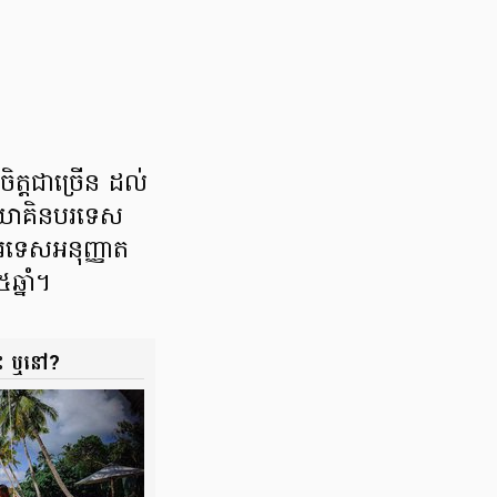
ិត្ត​ជា​ច្រើន ដល់​
និយោគិន​បរទេស
ទេស​អនុញ្ញាត​
៥ឆ្នាំ។
ះ​ ឬ​នៅ?