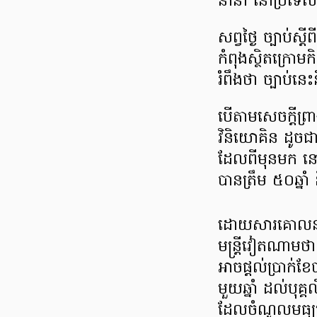
នានា នៅ​ប្រទ
សព្វ​ថ្ងៃ ច្បាប់​ស្ដ
កំពុងស្ថិត​ក្រោម​ក
រំពឹង​ថា ច្បាប់​នេ
បើ​តាម​សេចក្ដី​ព្រ
វិនិយោគិន ដូចជា
ដែល​ពី​មុន​មក ន
បាន​ត្រឹម ៥០ឆ្នា
ដោយសារ​គោល​នយ
មន្ត្រី​វៀតណាមថា 
អាច​ផ្ដល់​ប្រាក់​ខែ
មួយ​ឆ្នាំ ដល់​បុគ្
ដែល​ចំណូល​មធ្យម​ក្