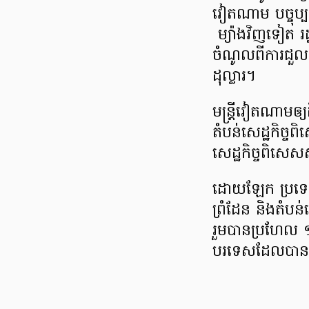
វៀតណាម​ បច្ចុប្ប
ម្យ៉ាងវិញទៀត រ
ចំណូល​ពី​ការ​ជ
ដុល្លារ។
មន្ត្រី​វៀតណាម​ឲ្យ
តំបន់​សេដ្ឋ​កិច
សេដ្ឋកិច្ច​ពិសេ
ដោយ​ឡែក ប្រទេស​
ព្រំដែន និង​តំបន
រួមបាន​ប្រហែល ១
បរទេស​ដែល​បាន