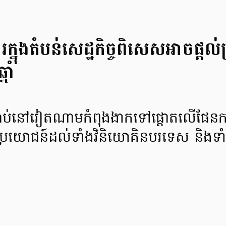
ង​តំបន់​សេដ្ឋកិច្ច​ពិសេស​អាច​ផ្ដល់​​ប្
្នាំ
ច្បាប់​នៅ​វៀតណាម​កំពុង​ងាក​ទៅ​ផ្ដោត​លើ​ផែនការ​
្រយោជន៍​ដល់​ទាំងវិនិយោគិន​បរទេស និង​ទាំង​ប