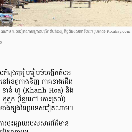
ៀតណាម ដែល​វៀតណាម​គ្រោង​បង្កើត​តំបន់​សេដ្ឋកិច្ច​ពិសេស​នៅ​ទីនេះ។ រូបភាព៖ Pixabay.com
o
​កំពុង​ត្រៀម​រៀបចំ​បង្កើត​តំបន់​
ស នៅ​ខេត្ត​កាងនិញ ភាគខាង​ជើង
ល ខាន់ ហូ (Khanh Hoa) និង​
ូគួក (ខ្មែរ​ហៅ កោះត្រល់)
​ខាង​ត្បូង​នៃ​ប្រទេស​វៀតណាម។
ារចុះ​ផ្សាយ​របស់​សារព័ត៌មាន