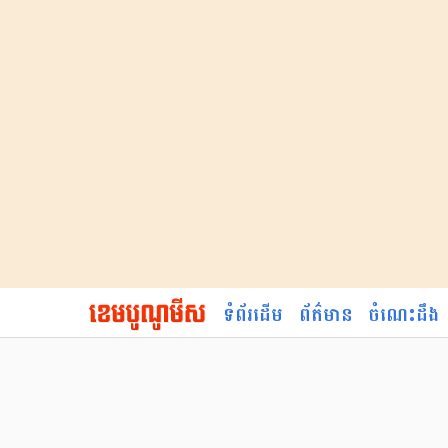
ទំព័រដើម
ព័ត៌មាន
ចំណេះដឹង