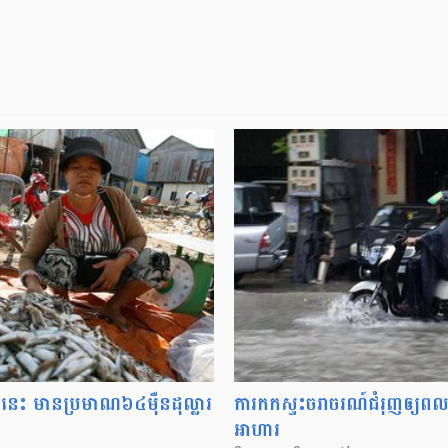
ំ​នេះ មាន​ប្រមាណ​៦៤​ម៉ឺន​ដុល្លារ
ការ​កក​ស្ទះ​ចរាចរណ៍​ជំរុញ​ឲ្យ​ពលរដ្
អាហារ