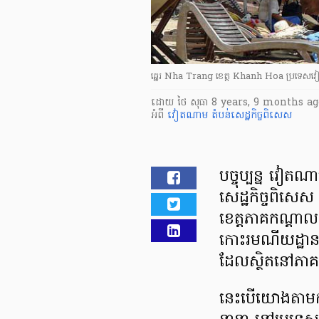
ឆ្នេរ​ Nha Trang ខេត្ត​​ Khanh Hoa ប្រទេស​វ
ដោយ
ថៃ សុធា
8 years, 9 months ag
អំពី
វៀតណាម
តំបន់សេដ្ឋកិច្ចពិសេស
បច្ចុប្បន្ន វៀតណាម
សេដ្ឋកិច្ច​ពិសេ
ខេត្ត​ភាគកណ្ដា
កោះរមណីយដ្ឋាន ភ
ដែល​ស្ថិត​នៅភាគ
នេះ​បើ​យោង​តាម​ក