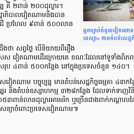
ន្ន គឺ​ ២ពាន់ ២០០ដុល្លារ។
ដ្ឋាភិបាលវៀតណាម​នឹង​បាន​
ួល​ដី ប្រហែល ៩ពាន់ ៥០០​លាន​
អ្នក​ច្បាប់​កំពូល​វៀតណាម​ស
ពេស្យា» តាម​តំបន់​សេដ្ឋក
​ដឹងថា សព្វ​ថ្ងៃ បើ​និយាយ​ពី​រឿង​
្ច​ពិសេស វៀតណាម​ដើរ​ក្រោយ​គេ ខណៈ​ដែល​នៅ​ទូទាំងពិភព
ស​សរុប ៤ពាន់ ៥០០​កន្លែង នៅ​ក្នុង​ប្រទេស​ចំនួន ១៤០។
វៀតណាម បច្ចុប្បន្ន មាន​តំបន់​សេដ្ឋកិច្ចធម្មតា ៤៣កន្
់​ឆ្នេរ និង​តំបន់​ឧស្សាហកម្ម ៣២៨​កន្លែង ដែល​ទាក់ទាញ​
៥៣​ពាន់​លានដុល្លារ​អាមេរិក ឬ​ច្រើន​ជាង​ពាក់កណ្ដាល​ន
​សន្យា​ចំពោះ​ប្រទេស​វៀតណាម៕