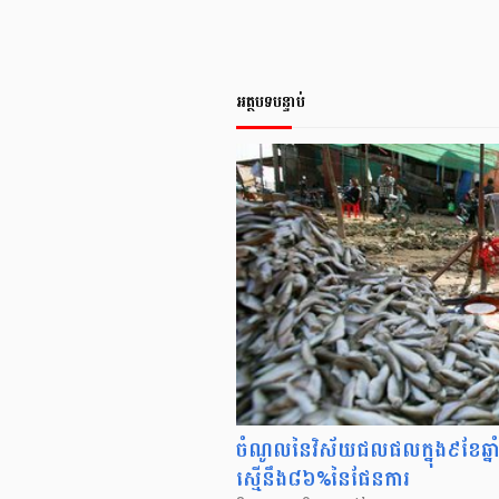
អត្ថបទបន្ទាប់
ចំណូល​នៃ​វិស័យ​ជលផល​ក្នុង​៩​ខែ​ឆ្នា
ស្មើនឹង​៨៦%​នៃ​ផែនការ