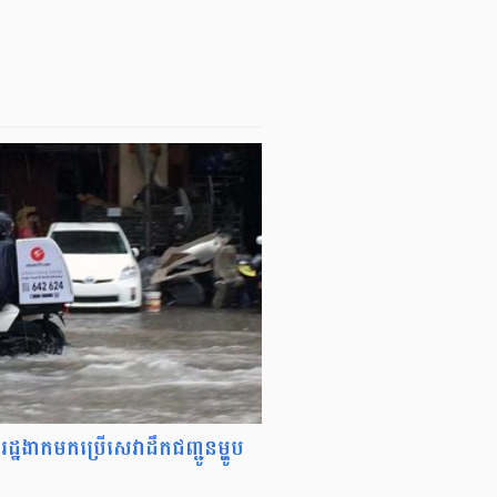
ឋ​​​ងាក​មក​ប្រើ​សេវា​ដឹក​ជញ្ជូន​ម្ហូប​