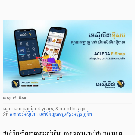
អេស៊ីលីដា អ៊ីសប
ដោយ
​ ខេមបូណូមីស
4 years, 8 months ago
អំពី
ធនាគារអេស៊ីលីដា
លក់ទំនិញតាមប្រព័ន្ធអេឡិចត្រូនិក
ថ្នាក់ដឹកនាំ​ធនាគារ​អេ​ស៊ី​លី​ដា បាន​គូសបញ្ជាក់​ថា មូលហេតុ​