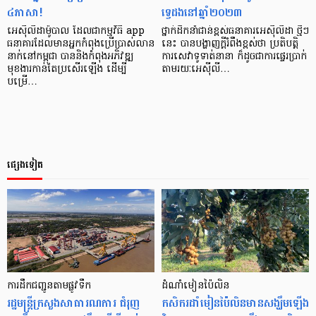
៤ភាសា!
ទ្វេដងនៅឆ្នាំ២០២៣
អេស៊ីលីដាម៉ូបាល ដែលជាកម្មវិធី app
ថ្នាក់ដឹកនាំជាន់ខ្ពស់ធនាគារអេស៊ីលីដា ថ្មីៗ
ធនាគារដែលមានអ្នកកំពុងប្រើប្រាស់លាន
នេះ បានបង្ហាញក្ដីរំពឹងខ្ពស់ថា ប្រតិបត្តិ
នាក់នៅកម្ពុជា បាននិងកំពុងអភិវឌ្ឍ
ការសេវាទូទាត់នានា ក៏ដូចជាការផ្ទេរប្រាក់
មុខងារកាន់តែប្រសើរឡើង ដើម្បី
តាមរយៈអេស៊ីលី…
បម្រើ…
ផ្សេងទៀត
ការដឹកជញ្ជូនតាមផ្លូវទឹក
ដំណាំមៀនប៉ៃលិន
រដ្ឋមន្ត្រីក្រសួងសាធារណការ ជំរុញ
កសិករដាំមៀនប៉ៃលិនមានសង្ឃឹមឡើង