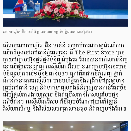
លោកបណ្ឌិត អ៊ិន ចាន់នី ប្រធាននាយកប្រតិបត្តិធនាគារអេស៊ីលីដា
បើ​តាម​លោក​បណ្ឌិត អ៊ិ​ន ចាន់​នី សម្រាប់​ការ​ដាក់​ឲ្យ​ដំណើរការ​
លើក​ដំបូង​នៅ​រាជធានី​ភ្នំពេញ​នេះ គឺ The First Store បាន​
ក្លាយជា​ក្រុមហ៊ុន​ផ្គត់ផ្គង់​ទំនិញ​ដំបូង​គេ ដែល​បាន​ដាក់​លក់ទំនិញ​
នៅ​លើ​ផ្សារ​អន​ឡាញ អេ​ស៊ី​លី​ដា អ៊ី​សប ខណៈ​ក្រុមហ៊ុន​នេះ​មាន​
ទំនិញ​រហូត​ដល់​១​ម៉ឺន​២​ពាន់​មុខ​។ ក្រៅពី​រាជធានី​ភ្នំពេញ ថ្នាក់
ដឹកនាំ​ធនាគារ​អេ​ស៊ី​លី​ដា មាន​ម​ហិ​ច្ឆិ​តា​នឹង​ពង្រីក​ទីផ្សារ​ឲ្យ​មាន​
គ្រប់​រាជធានី​-​ខេត្ត និង​ទាក់ទាញ​ហាង​ទំនិញ​ឲ្យ​បាន​កាន់តែ​ច្រើន
ដើម្បី​ផ្តល់​ភាព​ងាយស្រួល និង​ជម្រើស​កាន់តែ​សម្បូរ​បែប​ជូន​
អតិថិជន​។ អេ​ស៊ី​លី​ដា​អ៊ី​សប ក៏​នឹង​រួមចំណែក​ជួយ​អភិវឌ្ឍន៍​
វិស័យ​កសិកម្ម និង​វិស័យ​សហគ្រាស​ធុន​តូច និង​ធ​ម្យ​ម​ផង​ដែរ​៕