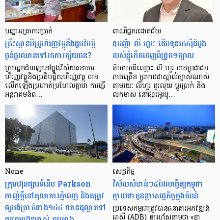
បញ្ហា​អត្រា​ការប្រាក់
ពាណិជ្ជករជោគជ័យ
គ្រឹះស្ថាន​មីក្រូ​ហិរញ្ញវត្ថុ​នឹង​ជួប​វិបត្តិ​
ឧកញ៉ា លី ហួរ៖ ដើមទុនរកស៊ីដំបូង
ធ្ងន់ធ្ងរ​ឈាន​ទៅ​រក​ការ​ក្ស័យធន?
របស់ខ្ញុំកើតចេញពីជ្រូក១ក្បាល
ក្រុម​អ្នក​ជំនាញ​នៅ​ក្នុង​វិស័យ​ធនាគារ
និយាយ​ពី​ឈ្មោះ លី ហួរ មាន​ប្រជាជន​
ហិរញ្ញវត្ថុ​និង​ប្រតិបត្តិករ​ហិរញ្ញ​វត្ថុ បាន​​
ភាគ​ច្រើន ប្រាកដ​ជា​ស្គាល់​ច្បាស់​ណាស់
លើក​ឡើង​ប្រហាក់​ប្រហែល​គ្នា​ថា ការ​ធ្វើ​
តាមរយៈ លីហួរ ដូរ​លុយ ប្តូរ​បា្រក់ និង​
អន្តរាគមន៍​ព…
លក់​មាស នៅ​ផ្សារ​អូរ​ឫ…
None
សេដ្ឋកិច្ច​
ក្រុមហ៊ុនផ្សារទំនើប Parkson
វិស័យ​សំខាន់ៗ​៤​ដែល​ធ្វើ​ឲ្យ​កម្ពុជា​
ចាញ់ក្ដីនៅតុលាការភ្នំពេញ និងតម្រូវ
ក្លាយ​ជា​កូន​ខ្លា​សេដ្ឋកិច្ច​ក្នុង​តំបន់
ឲ្យបង់ប្រាក់ជាង១៤៤ លានដុល្លារទៅ
ប្រទេស​កម្ពុជា​ត្រូវ​បាន​ធនាគារ​អភិវឌ្ឍន៍​
ឲ្យក្រុមហ៊ុនម្ចាស់ គម្រោង
អាស៊ី (ADB) ឲ្យ​រហ័ស​នាមថា «ខ្លា​