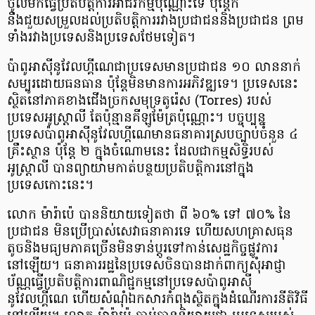
ចូលមកធ្វើប្រតិបត្តិការអាជីវកម្មប៉ុណ្ណោះទេ ប៉ុន្តែក៏
នឹងជួយសម្រួលដល់ប្រតិបត្តិការរវាងប្រជាជននិងប្រជាជន ព្រម
ទាំងរវាងប្រទេសនិងប្រទេសថែមទៀត។
ប៉ាពូអាស៊ីនូវែលហ្គីណេជា​ប្រទេសមានប្រជាជន ១០ លាននាក់
សម្បូរដោយ​ធនធាន ប៉ុន្តែ​មិន​មានការ​អភិវឌ្ឍទេ។ ប្រទេសនេះ
ស្ថិត​នៅ​ភាគ​ខាងជើង​ច្រក​សមុទ្រតូរ៉េស (Torres) របស់
ប្រទេស​អូស្ត្រាលី តែប៉ុន្មាន​គីឡូម៉ែត្រប៉ុណ្ណោះ​។ បច្ចុប្បន្ន
ប្រទេសប៉ាពូអាស៊ីនូវែលហ្គីណេមានធនាគារស្របច្បាប់ចំនួន ៤
គ្រឹះស្ថាន ប៉ុន្តែ ២ ក្នុងចំណោមនេះ ដែលជាកម្មសិទ្ធិរបស់
អូស្ត្រាលី បានព្យាយាមកាត់បន្ថយប្រតិបត្តិការនៅក្នុង
ប្រទេសកោះនេះ។
លោក ម៉ារ៉ាប៉េ បាននិយាយទៀតថា ពី ៦០% ទៅ ៧០% នៃ
ប្រជាជន មិនប្រើប្រាស់សេវាធនាគារទេ ហើយសហគ្រាសធុន
តូចនិងមធ្យមភាគច្រើនមិនទាន់ប្ដូរទៅកាន់សេដ្ឋកិច្ចផ្លូវការ
នៅឡើយ។ ធនាគាររដ្ឋនៃប្រទេសចិនបានដាក់ពាក្យសុំអាជ្ញា
ប័ណ្ណធ្វើប្រតិបត្តិការពាណិជ្ជកម្មនៅប្រទេសប៉ាពូអាស៊ី
នូវែលហ្គីណេ ហើយសំណុំឯកសារកំពុងស្ថិតក្នុងដំណើរការនីតិវិធី