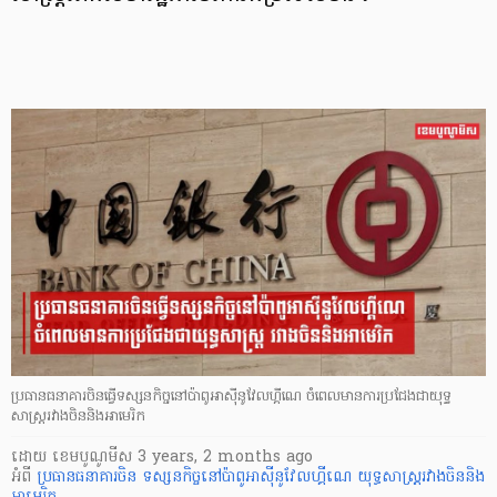
ប្រធានធនាគារចិនធ្វើទស្សនកិច្ចនៅប៉ាពូអាស៊ីនូវែលហ្គីណេ ចំពេលមានការប្រជែងជាយុទ្ធ
សាស្ត្ររវាងចិននិងអាមេរិក
ដោយ
​ ខេមបូណូមីស
3 years, 2 months ago
អំពី
ប្រធានធនាគារចិន
ទស្សនកិច្ចនៅប៉ាពូអាស៊ីនូវែលហ្គីណេ
យុទ្ធសាស្ត្ររវាងចិននិង