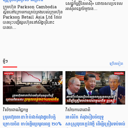
សេដ្ឋកិច្ច​ថ្មី​នៃ​អាស៊ី» ដោយសារ​ប្រទេស​
ក្រុមហ៊ុន Parkson Cambodia
អាស៊ី​អាគ្នេយ៍​មួយ​ន…
ស្ថិតនៅក្រោមការគ្រប់គ្រងរបស់ក្រុមហ៊ុន
Parkson Retail Asia Ltd ដែល
បានចុះបញ្ចីផ្សារហ៊ុននៅសិង្ហបុរីនោះ
បានចា…
ថ្មីៗ
ច្រើនទៀត
វិស័យពាណិជ្ជកម្ម
វិស័យការពារជាតិ
ក្រុមហ៊ុនធានារ៉ាប់រងកំពុងជួបវិបត្តិ
អាម៉េរិក កំពុងរៀបចំយុទ្ធ
ក្រោយចិន ចាប់ផ្តើមប្រមូលពន្ធ ២០%
សាស្ត្រនុយក្លេអ៊ែថ្មី ដើម្បីត្រៀមទប់ទល់