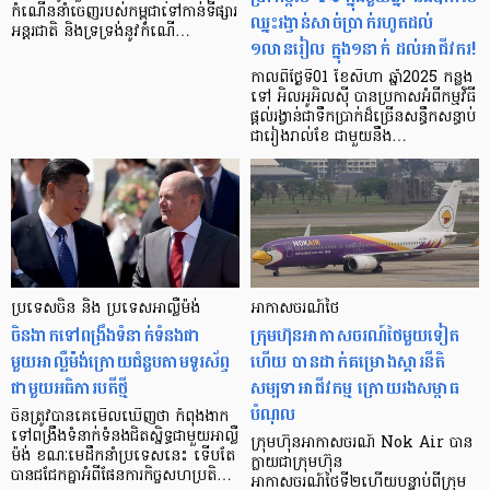
កំណើននាំចេញរបស់កម្ពុជាទៅកាន់ទីផ្សារ
ឈ្នះរង្វាន់សាច់ប្រាក់រហូតដល់
អន្តរជាតិ និងទ្រទ្រង់នូវកំណើ…
១លានរៀល ក្នុង១នាក់ ដល់អាជីវករ!
កាលពីថ្ងៃទី01 ខែសីហា ឆ្នាំ2025 កន្លង
ទៅ អិលអូអិលស៊ី បានប្រកាសអំពីកម្មវិធី
ផ្ដល់រង្វាន់ជាទឹកប្រាក់ដ៏ច្រើនសន្ធឹកសន្ធាប់
ជារៀងរាល់ខែ ជាមួយនឹង…
ប្រទេសចិន និង ប្រទេសអាល្លឺម៉ង់
អាកាសចរណ៍ថៃ
ចិនងាកទៅពង្រឹងទំនាក់ទំនងជា
ក្រុមហ៊ុនអាកាសចរណ៍ថៃមួយទៀត
មួយអាល្លឺម៉ង់ក្រោយជំនួបតាមទូរស័ព្ទ
ហើយ បានដាក់គម្រោងស្ដារនីតិ
ជាមួយអធិការបតីថ្មី
សម្បទាអាជីវកម្ម ក្រោយរងសម្ពាធ
បំណុល
ចិនត្រូវបានគេមើលឃើញថា កំពុងងាក
ទៅពង្រឹងទំនាក់ទំនងជិតស្និទ្ធជាមួយអាល្លឺ
ក្រុមហ៊ុនអាកាសចរណ៍ Nok Air បាន
ម៉ង់ ខណៈមេដឹកនាំប្រទេសនេះ ទើបតែ
ក្លាយជាក្រុមហ៊ុន
បានជជែកគ្នាអំពីផែនការកិច្ចសហប្រតិ…
អាកាសចរណ៍ថៃទី២ហើយបន្ទាប់ពីក្រុម