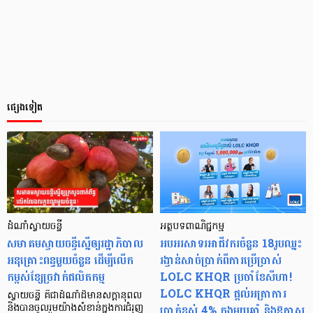
ផ្សេងទៀត
ដំណាំស្វាយចន្ទី
អត្ថបទពាណិជ្ជកម្ម
សមាគមស្វាយចន្ទីស្នើឲ្យរដ្ឋាភិបាល
អបអរសាទរអាជីវករចំនួន 18រូបឈ្នះ
អនុគ្រោះពន្ធមួយចំនួន ដើម្បីលើក
រង្វាន់សាច់ប្រាក់ពីការប្រើប្រាស់
កម្ពស់ខ្សែច្រវាក់ផលិតកម្ម
LOLC KHQR ប្រចាំខែសីហា!
LOLC KHQR ផ្តល់អត្រាការ
ស្វាយចន្ទី គឺជាដំណាំដ៏មានសក្ដានុពល
ប្រាក់ខ្ពស់ 4% ក្នុងមួយឆ្នាំ និងឱកាស
និងបានចូលរួមយ៉ាងសំខាន់ក្នុងការជំរុញ