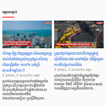
អត្ថបទបន្ទាប់
តើកត្តាអ្វីខ្លះជំរុញឲ្យប្រាក់ចំណេញសុទ្ធ
ក្រុមហ៊ុនកំពូលខាងអាជីវកម្មធ្យូងថ្ម
របស់កំពង់ផែស្វយ័តក្រុងព្រះសីហនុ
ហ្វីលីពីនបានងាកទៅជប៉ុន ដើម្បីបន្ថយ
កើនឡើងជិត ១០០% នៅត្រី
ការពឹងផ្អែកតែលើចិន
មាសទី១ឆ្នាំនេះ?
3 years, 2 months ago
3 years, 2 months ago
ក្រុមហ៊ុនអាជីវកម្មជីករ៉ែធ្យូងថ្មដ៏ធំបំផុត
របស់ប្រទេសហ្វីលីពីន គឺក្រុមហ៊ុន
ប្រាក់ចំណេញសុទ្ធរបស់កំពង់ផែស្វយ័ត
ថាមពល និងរ៉ែ សឺមីរ៉ារ៉ា (Semirara)
ក្រុងព្រះសីហនុបានហក់ឡើងយ៉ាង
កាលពីថ្ងៃព្រហស្បតិ៍បាននិយាយ…
គំហុកនៅត្រីមាសទី១ឆ្នាំ២០២៣នេះ
ពោលគឺមានដល់ទៅជិត
៦៦ពាន់លានរៀល ឬស្មើនឹងប្រមា…