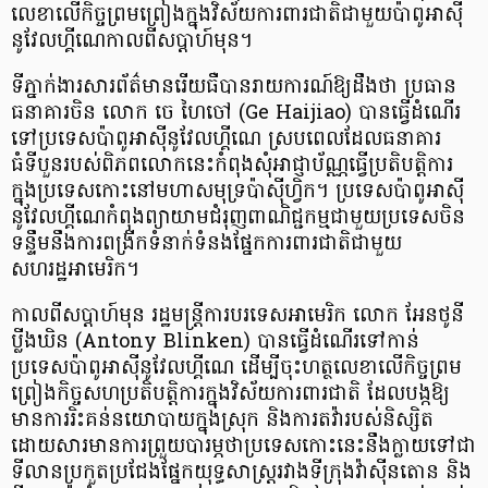
លេខាលើកិច្ចព្រមព្រៀងក្នុងវិស័យការពារជាតិជាមួយប៉ាពូអាស៊ី
នូវែលហ្គីណេកាលពីសប្ដាហ៍មុន។
ទីភ្នាក់ងារសារព័ត៌មានរើយធឺបានរាយការណ៍ឱ្យដឹងថា ប្រធាន
ធនាគារចិន លោក ចេ ហៃចៅ (Ge Haijiao) បានធ្វើដំណើរ
ទៅប្រទេសប៉ាពូអាស៊ីនូវែលហ្គីណេ ស្របពេលដែលធនាគារ
ធំទីបួនរបស់ពិភពលោកនេះកំពុងសុំអាជ្ញាប័ណ្ណធ្វើប្រតិបត្តិការ
ក្នុងប្រទេសកោះនៅមហាសមុទ្រប៉ាស៊ីហ្វិក។ ប្រទេសប៉ាពូអាស៊ី
នូវែលហ្គីណេកំពុងព្យាយាមជំរុញពាណិជ្ជកម្មជាមួយប្រទេសចិន
ទន្ទឹមនឹងការពង្រីកទំនាក់ទំនងផ្នែកការពារជាតិជាមួយ
សហរដ្ឋអាមេរិក។
កាលពីសប្តាហ៍មុន រដ្ឋមន្ត្រីការបរទេសអាមេរិក លោក អែនថូនី
ប្លីងឃិន (Antony Blinken) បានធ្វើដំណើរទៅកាន់
ប្រទេសប៉ាពូអាស៊ីនូវែលហ្គីណេ ដើម្បីចុះហត្ថលេខាលើកិច្ចព្រម
ព្រៀងកិច្ចសហប្រតិបត្តិការក្នុងវិស័យការពារជាតិ ដែលបង្កឱ្យ
មានការរិះគន់នយោបាយក្នុងស្រុក និងការតវ៉ារបស់និស្សិត
ដោយសារមានការព្រួយបារម្ភថាប្រទេសកោះនេះនឹងក្លាយទៅជា
ទីលានប្រកួតប្រជែងផ្នែកយុទ្ធសាស្ត្ររវាងទីក្រុងវ៉ាស៊ីនតោន និង