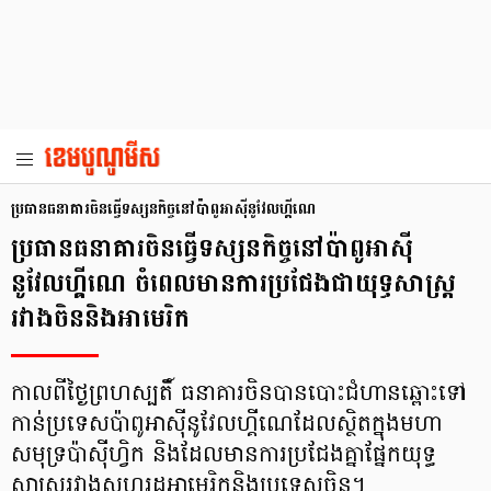
ប្រធានធនាគារចិនធ្វើទស្សនកិច្ចនៅប៉ាពូអាស៊ីនូវែលហ្គីណេ
ប្រធានធនាគារចិនធ្វើទស្សនកិច្ចនៅប៉ាពូអាស៊ី
នូវែលហ្គីណេ ចំពេលមានការប្រជែងជាយុទ្ធសាស្ត្រ
រវាងចិននិងអាមេរិក
កាលពីថ្ងៃព្រហស្បតិ៍ ធនាគារចិនបានបោះជំហានឆ្ពោះទៅ
កាន់ប្រទេសប៉ាពូអាស៊ីនូវែលហ្គីណេដែលស្ថិតក្នុងមហា
សមុទ្រប៉ាស៊ីហ្វិក និងដែលមានការប្រជែងគ្នាផ្នែកយុទ្ធ
សាស្ត្ររវាងសហរដ្ឋអាមេរិកនិងប្រទេសចិន។