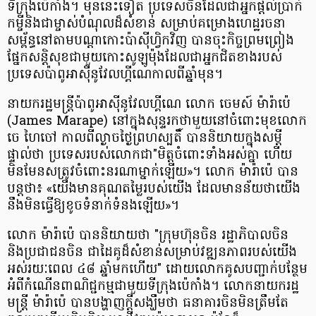
ទីក្រុងប៉េកាំង។ មុននេះទៀត ប្រទេសចិនដែលជាអ្នកផ្តល់ប្រាក់
កម្ចីនិងជាម្ចាស់បំណុលដ៏សំខាន់ សម្រាប់គម្រោងហេដ្ឋរចនា
សម្ព័ន្ធនៅតាមបណ្ដាកោះប៉ាស៊ីហ្វិកវិញ បានចុះកិច្ចព្រមព្រៀង
ផ្នែកសន្តិសុខជាមួយកោះសូឡូម៉ុងដែលជាអ្នកជិតខាងរបស់
ប្រទេសប៉ាពូអាស៊ីនូវែលហ្គីណេកាលពីឆ្នាំមុន។
នាយករដ្ឋមន្ត្រីប៉ាពូអាស៊ីនូវែលហ្គីណេ លោក ចេមស៍ ម៉ារ៉ាប៉េ
(James Marape) នៅក្នុងសុន្ទរកថាមួយនៅចំពោះមុខលោក
ចេ ហៃចៅ កាលពីល្ងាចថ្ងៃព្រហស្បតិ៍ បាននិយាយក្នុងសម្ដី
ផ្ទាល់ថា ប្រទេសរបស់លោកជា"មិត្តចំពោះទាំងអស់គ្នា ហើយ
មិនមែនសត្រូវចំពោះនរណាម្នាក់ឡើយ»។ លោក ម៉ារ៉ាប៉េ បាន
បន្តថា៖ «យើងមានគុណតម្លៃរបស់យើង ដែលមានន័យថាយើង
នឹងមិនធ្វើឱ្យខូចទំនាក់ទំនងឡើយ»។
លោក ម៉ារ៉ាប៉េ បាននិយាយថា "ក្រុមហ៊ុនចិន រដ្ឋាភិបាលចិន
និងប្រជាជនចិន ជាដៃគូដ៏សំខាន់សម្រាប់វឌ្ឍនភាពរបស់យើង
អស់រយៈពេល ៤៨ ឆ្នាំមកហើយ" ដោយលោកគូសបញ្ជាក់បន្ថែម
អំពីកំណើនពាណិជ្ជកម្មជាមួយទីក្រុងប៉េកាំង។ លោកនាយករដ្ឋ
មន្ត្រី ម៉ារ៉ាប៉េ បានបង្ហាញក្ដីសង្ឃឹមថា ធនាគារចិនមិនត្រឹមតែ