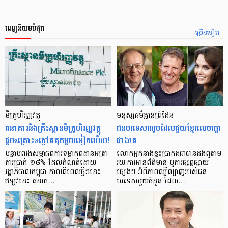
ពេញនិយមបំផុត
ច្រើនទៀត
មីក្រូ​ហិរញ្ញវត្ថុ
មនុស្ស​ធម៌​គ្មាន​ព្រំដែន
ធនាគារ​និង​គ្រឹះស្ថាន​មីក្រូ​ហិរញ្ញវត្ថុ​
ជន​បរទេស​៣​រូប​ដែល​ជួយ​ខ្មែរ​លេច​ធ្លោ​
ជួប«គ្រោះ»ក្តៅ​គគុក​មួយ​ទៀត​ហើយ!
ជាង​គេ
បន្ទាប់​ពី​រង​សម្ពាធ​​ពី​ការ​ទម្លាក់​ពិដាន​អត្រា​
លោកអ្នក​នាង​ខ្លះ​ប្រាកដ​ជា​បាន​​ដឹង​ឮ​តាម​
ការ​ប្រាក់ ១៨​% ដែល​កំណត់​ដោយ​
រយៈ​ការ​អាន​ព័ត៌មាន ឬ​ការ​ផ្សព្វផ្សាយ​
រដ្ឋាភិបាល​កម្ពុជា កាល​ពី​ពេល​ថ្មីៗ​នេះ
ផ្សេងៗ អំពី​ភាព​ល្បីល្បាញ​របស់​ជន​
ឥឡូវ​នេះ ធនាគ…
បរទេស​មួយ​ចំនួន ដែល…