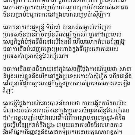
នៅឡើយ។ លោក ម៉ារ៉ាប៉េ ធ្លាប់បាននិយាយថា ប្រទេសរបស់
លោកអាចក្លាយជាទីស្នាក់ការកណ្តាលប្រចាំតំបន់របស់ធនាគារ
ចិនសម្រាប់បណ្ដាកោះនៅក្នុងមហាសមុទ្រប៉ាស៊ីហ្វិក។
លោកនាយករដ្ឋមន្ត្រី ម៉ារ៉ាប៉េ បានកត់សម្គាល់ឃើញថា
ប្រទេសចិនបានរីកចម្រើនពីសេដ្ឋកិច្ចកសិកម្មទៅជាប្រទេស
សេដ្ឋកិច្ចធំបំផុតទីពីរនៅលើផែនដី ហើយលោកក៏បានជំរុញឱ្យ
ធនាគារចិនបំពេញចន្លោះប្រហោងក្នុងទីផ្សារធនាគាររបស់
ប្រទេសប៉ាពូអាស៊ីនូវែលហ្គីណេ។
ធនាគារចិនបាននិយាយនៅក្នុងសេចក្តីថ្លែងការណ៍មួយថា សាខា
ដំបូងរបស់ខ្លួននឹងបើកនៅក្នុងប្រទេសកោះប៉ាស៊ីហ្វិក ហើយវានឹង
ដើរតួនាទីជួយស្តារសេដ្ឋកិច្ចក្នុងស្រុករបស់ប្រទេសកោះនេះឡើង
វិញ។
សេចក្ដីថ្លែងការណ៍នោះបាននិយាយថា ការបង្កើតការិយាល័យ
តំណាងរបស់ធនាគារចិននៅក្នុងប្រទេសប៉ាពូអាស៊ីនូវែលហ្គីណេ
ជា"ការឆ្លុះបញ្ចាំងយ៉ាងរស់រវើកអំពីការស្ថាបនារួមគ្នានូវ«គំនិត
ផ្តួចផ្តើមខ្សែក្រវាត់និងផ្លូវ» ជាមួយធនាគារចិនដែលមានភាព
រឹងមាំផ្នែកហិរញ្ញវត្ថុនិងសេវាកម្មប្រកបដោយគុណភាពខ្ពស់។