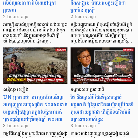
លើចំណូលធានារ៉ាប់រងនៅក្រៅ
នឹងសង្គ្រាម ដែលអាចផ្ទុះឡើងជា
ប្រទេស
មួយចិន ឬរុស្ស៊ី
2 hours ago
2 hours ago
ភាគហ៊ុនរបស់ក្រុមហ៊ុនធានារ៉ាប់រងយក្សៗ
មន្ទីរបញ្ចកោណ កំពុងរៀបចំធ្វើបដិវត្តន៍
ជាច្រើន ដែលចុះបញ្ជីនៅទីក្រុងហុងកុង
យ៉ាងស៊ីជម្រៅលើយុទ្ធសាស្ត្រនុយក្លេអ៊ែ
បានដួលរលំ និងប្រឈមមុខនឹងវិបត្តិ
របស់សហរដ្ឋអាម៉េរិក ដើម្បីផ្លាស់ប្តូរ
យ៉ាងធ្ងន់ធ្ងរបន្ទាប់ពីអាជ្ញាធរក្រុ…
ទម្រង់នៃការឆ្លើយតបយោធាជាប្រវត្តិ…
សន្តិសុខស្បៀង
អង្គការសហប្រជាជាតិ
UN ព្រមានថា បាតុភូតអែលនីណូ
ថៃ ដឹងច្បាស់ពីផែនទីស្របច្បាប់
អាចរុញច្រានមនុស្សជិត ៥០លាននាក់
អន្តរជាតិ ប៉ុន្តែនៅតែគឃ្លើនប្រើផែនទី
បន្ថែមទៀតឱ្យធ្លាក់ក្នុងវិបត្តិ​ភាពអត់
គូសដោយខ្លួនឯង ដើម្បីបិទបាំងអំពើ
ឃ្លានធ្ងន់ធ្ងរនៅត្រឹមចុងឆ្នាំ ២០២៧
ឈ្លានពានរបស់ខ្លួន
3 hours ago
3 hours ago
កម្មវិធីស្បៀងអាហារពិភពលោករបស់អង្គ
ការអះអាងដោយគ្មានខ្មាសអៀនរបស់