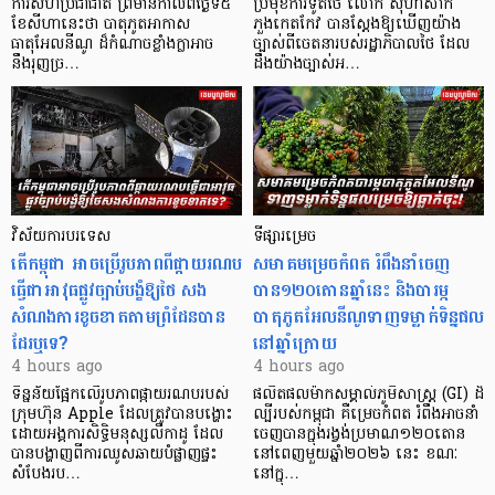
ការសហប្រជាជាតិ ព្រមាន​កាលពីថ្ងៃទី៥
ប្រមុខការទូតថៃ លោក ស៊ីហាសាក់
ខែសីហានេះថា បាតុភូតអាកាស
ភួងកេតកែវ បានស្តែងឱ្យឃើញយ៉ាង
ធាតុអែលនីណូ ដ៏កំណាចខ្លាំងក្លាអាច
ច្បាស់ពីចេតនារបស់រដ្ឋាភិបាលថៃ ដែល
នឹងរុញច្រ…
ដឹងយ៉ាងច្បាស់អ…
វិស័យការបរទេស
ទីផ្សារម្រេច
តើកម្ពុជា អាចប្រើរូបភាពពីផ្កាយរណប
សមាគមម្រេចកំពត រំពឹងនាំចេញ
ធ្វើជាអាវុធផ្លូវច្បាប់បង្ខំឱ្យថៃ សង
បាន១២០តោនឆ្នាំនេះ និងបារម្ភ
សំណងការខូចខាតតាមព្រំដែនបាន
បាតុភូតអែលនីណូទាញទម្លាក់ទិន្នផល
ដែរឬទេ?​
នៅឆ្នាំក្រោយ
4 hours ago
4 hours ago
ទិន្នន័យផ្អែកលើរូបភាពផ្កាយរណបរបស់
ផលិតផលម៉ាកសម្គាល់ភូមិសាស្ត្រ (GI) ដ៏
ក្រុមហ៊ុន Apple ដែលត្រូវបានបង្ហោះ
ល្បីរបស់កម្ពុជា គឺម្រេចកំពត រំពឹងអាចនាំ
ដោយអង្គការសិទ្ធិមនុស្សលីកាដូ ដែល
ចេញបានក្នុងរង្វង់ប្រមាណ១២០តោន
បានបង្ហាញពីការឈូសឆាយបំផ្លាញផ្ទះ
នៅពេញមួយឆ្នាំ២០២៦ នេះ ខណៈ
សំបែងរប…
នៅក្នុ…