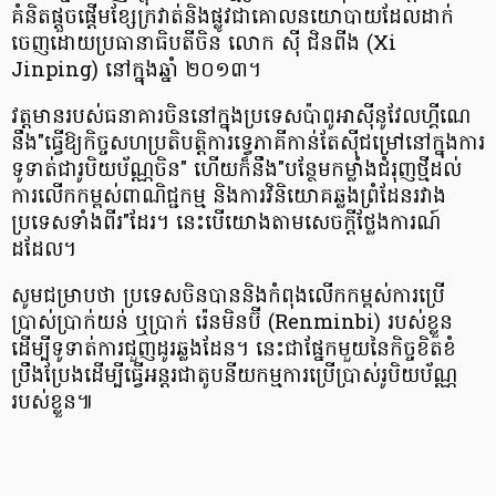
គំនិតផ្ដួចផ្ដើមខ្សែក្រវាត់និងផ្លូវជាគោលនយោបាយដែលដាក់
ចេញដោយប្រធានាធិបតីចិន លោក ស៊ី ជិនពីង (Xi
Jinping) នៅក្នុងឆ្នាំ ២០១៣។
វត្តមានរបស់ធនាគារចិននៅក្នុងប្រទេសប៉ាពូអាស៊ីនូវែលហ្គីណេ
នឹង"ធ្វើឱ្យកិច្ចសហប្រតិបត្តិការទ្វេភាគីកាន់តែស៊ីជម្រៅនៅក្នុងការ
ទូទាត់ជារូបិយប័ណ្ណចិន" ហើយក៏នឹង"បន្ថែមកម្លាំងជំរុញថ្មីដល់
ការលើកកម្ពស់ពាណិជ្ជកម្ម និងការវិនិយោគឆ្លងព្រំដែនរវាង
ប្រទេសទាំងពីរ"ដែរ។ នេះបើយោងតាមសេចក្ដីថ្លែងការណ៍
ដដែល។
សូមជម្រាបថា ប្រទេសចិនបាននិងកំពុងលើកកម្ពស់ការប្រើ
ប្រាស់ប្រាក់យន់ ឬប្រាក់ រ៉េនមិនប៊ី (Renminbi) របស់ខ្លួន
ដើម្បីទូទាត់ការជួញដូរឆ្លងដែន។ នេះជាផ្នែកមួយនៃកិច្ចខិតខំ
ប្រឹងប្រែងដើម្បីធ្វើអន្តរជាតូបនីយកម្មការប្រើប្រាស់រូបិយប័ណ្ណ
របស់ខ្លួន៕