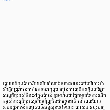
អាមេរិក
វត្តមានដំបូងនៃការិយាល័យតំណាងធនាគារនេះនៅលើកោះប៉ា
ស៊ីហ្វីកត្រូវបានចាត់ទុកថាជាបុព្វហេតុនៃការពង្រីកឥទ្ធិពលផ្នែក
សេដ្ឋកិច្ចរបស់ចិននៅក្នុងតំបន់ ព្រមទាំងជាផ្នែកមួយនៃការលើក
កម្ពស់ការប្រើប្រាស់រូបិយប័ណ្ណចិនជាអន្តរជាតិ នៅពេលដែល
សហរដ្ឋអាមេរិកផ្តោតលើសន្តិសុខនៅទីនោះ ដោយបានចុះហត្ថ