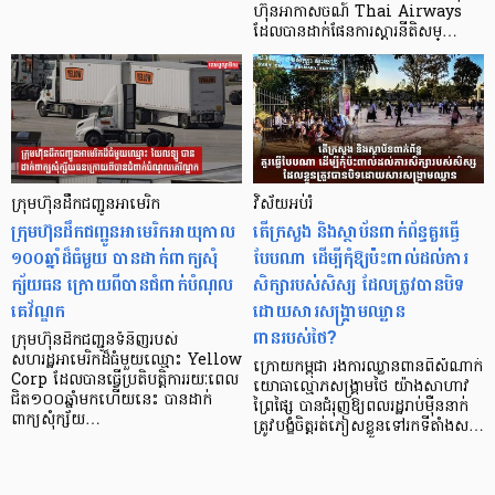
ហ៊ុនអាកាសចណ៍ Thai Airways
ដែលបានដាក់ផែនការស្ដារនីតិសម្…
ក្រុមហ៊ុនដឹកជញ្ជូនអាមេរិក
វិស័យអប់រំ
ក្រុមហ៊ុនដឹកជញ្ជូនអាមេរិកអាយុកាល
តើក្រសួង និងស្ថាប័នពាក់ព័ន្ធគួរធ្វើ
១០០ឆ្នាំដ៏ធំមួយ បានដាក់ពាក្យសុំ
បែបណា ដើម្បីកុំឱ្យប៉ះពាល់ដល់ការ
ក្ស័យធន ក្រោយពីបានជំពាក់បំណុល
សិក្សារបស់សិស្ស ដែលត្រូវបានបិទ
គេវ័ណ្ឌក
ដោយសារសង្គ្រាមឈ្លាន
ពានរបស់ថៃ?
ក្រុមហ៊ុនដឹកជញ្ជូនទំនិញរបស់
សហរដ្ឋអាមេរិកដ៏ធំមួយឈ្មោះ Yellow
ក្រោយកម្ពុជា រងការឈ្លានពានពីសំណាក់
Corp ដែលបានធ្វើប្រតិបត្តិការរយៈពេល
យោធាល្មោភសង្រ្គាមថៃ យ៉ាងសាហាវ
ជិត១០០ឆ្នាំមកហើយនេះ បានដាក់
ព្រៃផ្សៃ បានជំរុញឱ្យពលរដ្ឋរាប់ម៉ឺននាក់
ពាក្យសុំក្ស័យ…
ត្រូវបង្ខំចិត្តរត់ភៀសខ្លួនទៅរកទីតាំងស…