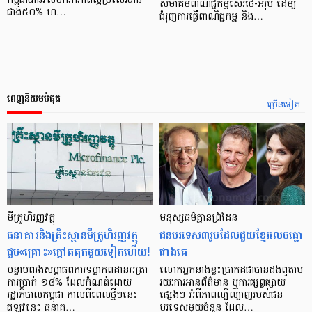
កម្ពុជាបានវិលមករកភាពល្អប្រសើរបាន
សមាគមពាណិជ្ជកម្មសេរីថៃ-អឺរ៉ុប ដើម្បី
ជាង៥០% ហ…
ជំរុញការធ្វើពាណិជ្ជកម្ម និង…
ពេញនិយមបំផុត
ច្រើនទៀត
មីក្រូ​ហិរញ្ញវត្ថុ
មនុស្ស​ធម៌​គ្មាន​ព្រំដែន
ធនាគារ​និង​គ្រឹះស្ថាន​មីក្រូ​ហិរញ្ញវត្ថុ​
ជន​បរទេស​៣​រូប​ដែល​ជួយ​ខ្មែរ​លេច​ធ្លោ​
ជួប«គ្រោះ»ក្តៅ​គគុក​មួយ​ទៀត​ហើយ!
ជាង​គេ
បន្ទាប់​ពី​រង​សម្ពាធ​​ពី​ការ​ទម្លាក់​ពិដាន​អត្រា​
លោកអ្នក​នាង​ខ្លះ​ប្រាកដ​ជា​បាន​​ដឹង​ឮ​តាម​
ការ​ប្រាក់ ១៨​% ដែល​កំណត់​ដោយ​
រយៈ​ការ​អាន​ព័ត៌មាន ឬ​ការ​ផ្សព្វផ្សាយ​
រដ្ឋាភិបាល​កម្ពុជា កាល​ពី​ពេល​ថ្មីៗ​នេះ
ផ្សេងៗ អំពី​ភាព​ល្បីល្បាញ​របស់​ជន​
ឥឡូវ​នេះ ធនាគ…
បរទេស​មួយ​ចំនួន ដែល…