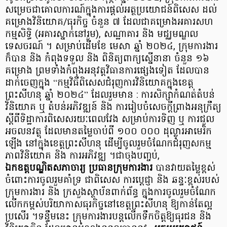
សម្រេចជាគោលការណ៍ក្នុងការផ្តល់អត្ថប្រយោជន៍ពិសេស ដល់
គម្រោងវិនិយោគ/ធុរកិច្ច ចំនួន ៧ ដែលជាគម្រោងអគារសហ
កម្មសិទ្ធិ (អគារស្នាក់នៅរួម), សណ្ឋាគារ និង មជ្ឈមណ្ឌល
ទេសចរណ៍ ។ សម្រាប់ដើមខែ មេសា ឆ្នាំ ២០២៤, ក្រុមការងារ
ក៏បាន និង កំពុងទទួល និង ពិនិត្យពាក្យស្នើនានា ចំនួន ១៦
គម្រោង ព្រមទាំងកំពុងអនុវត្តវិធានការផ្សេងទៀត ដែលបាន
ដាក់ចេញក្នុង “កម្មវិធីពិសេសជំរុញការវិនិយោគក្នុងខេត្ត
ព្រះសីហនុ ឆ្នាំ ២០២៤” ដែលរួមមាន : ការសិក្សាកំណត់តំបន់
វិនិយោគ ឬ តំបន់អភិវឌ្ឍន៍ និង ការរៀបចំសេចក្តីព្រាងអនុក្រឹត្យ
ស្តីពីទិដ្ឋាការពិសេសរយៈពេលវែង សម្រាប់ការទិញ ឬ ការជួល
អចលនវត្ថុ ដែលមានតម្លៃចាប់ពី ១០០ ០០០ ដុល្លារអាមេរិក
ឡើង នៅក្នុងខេត្តព្រះសីហនុ ដើម្បីចូលរួមចំណែកជំរុញសកម្ម
ភាពវិនិយោគ និង ការអភិវឌ្ឍ ។ជាចុងបញ្ចប់,
ឯកឧត្តបណ្ឌិតសភាចារ្យ ប្រធានក្រុមការងារ
បានវាយតម្លៃខ្ពស់
ចំពោះការចូលរួមគាំទ្រ ជាពិសេស ការប្តេជ្ញា និង ឆន្ទៈខ្ពស់របស់
ក្រុមការងារ និង ក្រសួងស្ថាប័នពាក់ព័ន្ធ ក្នុងការចូលរួមចំណែក
លើកកម្ពស់បរិយាកាសធុរកិច្ចនៅខេត្តព្រះសីហនុ ឱ្យកាន់តែល្អ
ប្រសើរ ។ទន្ទឹមនេះ ក្រុមការងារបន្តលើកទឹកចិត្តឱ្យធុរជន និង