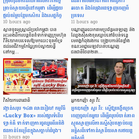
ក្រុមហ៊ុនមក​វិនិយោគលើការកែច្នៃ
ជនជាតិថៃ៣២នាក់ពាក់ព័ន្ធការ
គ្រាប់ស្វាយចន្ទីនៅកម្ពុជា ដើម្បីជួយ
ឆបោក និងល្បែងអនឡាញចេញពី
ផ្តល់តម្លៃបន្ថែមកសិករ និងសេដ្ឋកិច្ច
ប្រទេស
10 hours ago
11 hours ago
ស្ថានទូតអូស្ត្រាលីប្រចាំកម្ពុជា បាន
បណ្តាញឆបោកតាមប្រព័ន្ធអនឡាញ និង
អះអាងពីការបន្តខិតខំទាក់ទាញក្រុមហ៊ុន
ល្បែងស៊ីសងខុសច្បាប់នៅតំបន់ទន្លេ
វិនិយោគបរទេសឱ្យមកបោះទុនគាំទ្រ
មេគង្គកំពុងរងការ បង្ក្រាប​កាន់តែខ្លាំង
ដល់អាជីវកម្មកែច្នៃគ្រាប់ស្វាយចន្ទី
ខណៈអាជ្ញាធរឡាវបានបណ្តេញ
នៅកម្ព…
ជនជាតិថៃ៣២នា…
វិស័យការពារជាតិ
អ្នកឧកញ៉ា សួរ វីរៈ
រង្វាន់សរុប ១៤៣ លានរៀល! កម្មវិធី
អ្នកឧកញ៉ា សួរ វីរៈ ស្នើឱ្យបង្កើតច្រក
«Lucky Box» របស់ផ្សារទំនើប
ចេញចូលតែមួយ ដើម្បីលុបបំបាត់ភាព
ឡាក់គី ទាក់ទាញការចូលរួមពីអតិថិ
ស្មុគស្មាញលើការស្នើសុំបតភ្ជាប់ចរន្ត
ជនកាន់តែច្រើនក្នុងសប្តាហ៍ដំបូង។
អគ្គិសនីទៅកាន់ស្ថានីយសាករថយន្ត
អគ្គិសនី
11 hours ago