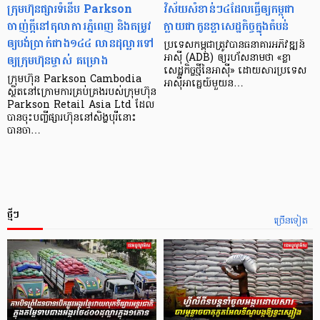
ក្រុមហ៊ុនផ្សារទំនើប Parkson
វិស័យ​សំខាន់ៗ​៤​ដែល​ធ្វើ​ឲ្យ​កម្ពុជា​
ចាញ់ក្ដីនៅតុលាការភ្នំពេញ និងតម្រូវ
ក្លាយ​ជា​កូន​ខ្លា​សេដ្ឋកិច្ច​ក្នុង​តំបន់
ឲ្យបង់ប្រាក់ជាង១៤៤ លានដុល្លារទៅ
ប្រទេស​កម្ពុជា​ត្រូវ​បាន​ធនាគារ​អភិវឌ្ឍន៍​
ឲ្យក្រុមហ៊ុនម្ចាស់ គម្រោង
អាស៊ី (ADB) ឲ្យ​រហ័ស​នាមថា «ខ្លា​
សេដ្ឋកិច្ច​ថ្មី​នៃ​អាស៊ី» ដោយសារ​ប្រទេស​
ក្រុមហ៊ុន Parkson Cambodia
អាស៊ី​អាគ្នេយ៍​មួយ​ន…
ស្ថិតនៅក្រោមការគ្រប់គ្រងរបស់ក្រុមហ៊ុន
Parkson Retail Asia Ltd ដែល
បានចុះបញ្ចីផ្សារហ៊ុននៅសិង្ហបុរីនោះ
បានចា…
ថ្មីៗ
ច្រើនទៀត