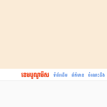
ទំព័រដើម
ព័ត៌មាន
ចំណេះដឹង