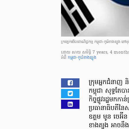
ក្រឡេក​មើល​ពាណិជ្ជកម្ម​ កម្ពុជា-កូរ៉េខាងត្បូង នៅមុន
ដោយ
សាយ សមិទ្ធិ
7 years, 4 month
អំពី
កម្ពុជា-កូរ៉េខាងត្បូង
ក្រុម​អ្នក​ជំនាញ ន
កម្ពុជា សុទ្ធតែ​
កិច្ច​ផ្លូវ​រដ្ឋ​មក​
ប្រធានាធិបតី​នៃ​
ឧត្តម មូន ចេអ៊ីន ន
ខាង​ត្បួង អាច​នឹង