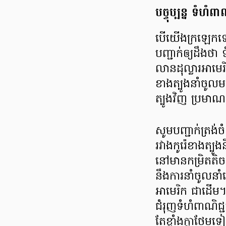
បច្ចុប្បន្ន ទំហំ​
បើ​យើង​ក្រឡេក​ទៅ
បញ្ជាក់​ឲ្យ​ដឹង​ថា
លាន​ដុល្លារ​អាមេរ
ខាង​ត្បូង​នាំចូល​
ត្បូង​វិញ ប្រមា
សូម​បញ្ជាក់​ត្រង់
រវាង​កូរ៉េខាងត្បូង​ន
នៅ​មាន​កម្រិត​ត
នឹង​ការ​នាំ​ចូល​នាំ​
អាមេរិក ជាដើម។ ដូ
ជំរុញ​ទំហំ​ពាណិជ្ជក
តែ​ខ្លាំង​ក្លា​ថែម​ទ