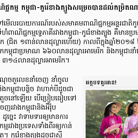
ពាណិជ្ជកម្ម​ កម្ពុជា-​កូរ៉េ​ខាង​ត្បូង​សម្រេច​បាន​ដល់​កម្រ
​មើល​របាយការណ៍​របស់​សមាគម​ពាណិជ្ជកម្ម​អន្តរជាតិ​កូរ៉េ
 ទំហំ​ពាណិជ្ជកម្ម​ទ្វេ​ភាគី​រវាង​កម្ពុជា​-កូរ៉េខាងត្បូង គឺ​ម
ិក (ជិត ១​ពាន់​លាន​ដុល្លារ​ហើយ) កាលពី​ក្នុង​ឆ្នាំ​២០១៨ ដែ
មក​កម្ពុជា​ប្រមាណ ៦៦០​លាន​ដុល្លារ​អាមេរិក និង​កម្ពុជា​នាំ​
ណ ៣១៤​លាន​ដុល្លារ​អាមេរិក។
​ចំណុច​តួលេខ​នាំ​ចេញ នាំចូល
អត្ថបទគួរអាន!
ិង​កម្ពុជា​បន្តិច វា​ហាក់​បី​ដូចជា​
ិចតួច​នៅ​ឡើយ បើ​ប្រៀបធៀប​ទៅ​
ចេញ​រវាង​កម្ពុជា​និង​អឺរ៉ុប
ច្នេះ វា​ទាមទារ​ឲ្យ​មាន​ការ​
ម្ម​រវាង​ប្រទេស​ទាំង​ពីរ​ឲ្យ​កាន់​
ៀត។ កូរ៉េ​ខាង​ត្បូង​ដូចជា​ស៊ី​