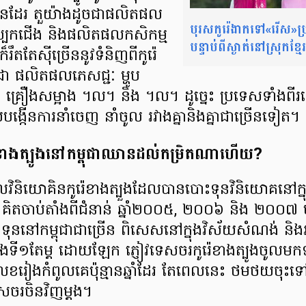
​ច្រើន​ដែរ តួយ៉ាង​ដូចជា​ផលិតផល​
បុរស​កូរ៉េ​ងាក​ទៅ«រើស»
្បែក​ជើង និង​ផលិតផល​កសិកម្ម
បន្ទាប់​ពីស្ងាត់​នៅ​ស្រុក​ខ្មែរ
ឹត​តែ​ស៊ី​ច្រើន​នូវទំនិញ​ពី​កូរ៉េ
ចជា ផលិតផល​ភេសជ្ជៈ ម្ហូប​
្រឿង​សម្អាង ។ល។ និង ។ល។ ដូច្នេះ ប្រទេស​ទាំងពីរ​នៅ
​បង្កើន​ការ​នាំ​ចេញ នាំ​ចូល រវាង​គ្នា​និង​គ្នា​ជា​ច្រើន​ទៀត។
េ​ខាង​ត្បូង​នៅ​ក​ម្ពុជា​ឈាន​ដល់​កម្រិត​ណា​ហើយ?
វិនិយោគិន​កូរ៉េ​ខាង​ត្បួង​ដែល​បាន​បោះទុន​វិនិយោគ​នៅ​ក្នុង
គិត​ចាប់​តាំង​ពី​ជំនាន់ ឆ្នាំ​២០០៥, ២០០៦ និង ២០០៧ មក
ុន​នៅ​កម្ពុជា​ជាច្រើន ពិសេស​នៅ​ក្នុង​វិស័យ​សំណង់ និង​អ
ទី១​តែ​ម្ត ដោយ​ឡែក​ ភ្ញៀវ​ទេសចរ​កូរ៉េ​ខាង​ត្បូង​ចូល​មក
លេខ​រៀង​កំពូល​គេ​ប៉ុន្មាន​ឆ្នាំ​ដែរ តែ​ពេលនេះ ថមថយ​ចុះ​ទ
េសចរ​ចិន​វិញម្តង។