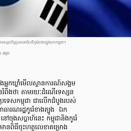
​ទស្សនកិច្ច​ប្រធានាធិបតី​កូរ៉េខាងត្បូង​មក​កម្ពុជា។
s ago
ិង​អ្នក​ឃ្លាំ​មើល​ស្ថានការណ៍​សង្គម​
បាន​រំពឹង​ថា តាមរយៈ​ដំណើរ​ទស្សន
កាន់​ប្រទេស​កម្ពុជា ជា​លើក​ដំបូង​របស់​
សាធារណរដ្ឋ​កូរ៉េ​ខាងត្បូង ឯក
ៅ​ចុង​សប្តាហ៍​នេះ កម្ពុជា​និង​កូរ៉េ​
​មាន​ពិធី​ចុះហត្ថលេខា​គម្រោង​