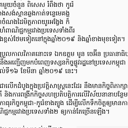
​មួយ​ចំនួន ពិសេស រំពឹង​ថា កូរ៉េ​
សង់​ស្ពាន​ឆ្លង​កាត់​ទន្លេ​មេគង្គ​
​ជា​ចំណងដៃ​មិត្តភាព​យូរ​អង្វែង ក៏
ំហំ​ពាណិជ្ជកម្ម​រវាង​ប្រទេស​ទាំង​ពីរ​
ង​ខ្ពស់​ថែម​ទៀត​នៅ​ក្នុង​ឆ្នាំ​២០១៩ និង​ឆ្នាំ​ខាង​មុខ​ទៀត។
រែប្រួល​កាល​វិភាគ​នោះ​ទេ ឯកឧត្តម មូន ចេអ៊ីន ប្រធានាធិបត
 នឹង​អញ្ជើញ​មក​បំពេញ​ទស្សនកិច្ច​ផ្លូវ​រដ្ឋ​នៅ​ប្រទេស​កម្ពុ
 ដល់​ទី​១៦ ខែ​មីនា ឆ្នាំ​២០១៩ នេះ។
ើក​ដំបូង​ក្នុង​ប្រវត្តិ​សាស្ត្រ​នេះ​ដែរ នឹង​មាន​កិច្ច​ពិភាក្សា​អ
ាគី និង​ការ​ពង្រីក​កិច្ច​សហប្រតិបត្តិការ​លើ​វិស័យ​នានា​បន្
ធុរកិច្ច​កម្ពុជា​-កូរ៉េ​ខាង​ត្បូង ដើម្បី​លើក​ទឹក​ចិត្ត​ឲ្យ​មាន​ការ
ិជ្ជកម្ម​រវាង​ប្រទេស​ទាំង​២ ឲ្យ​កាន់​តែ​ច្រើន​ឡើង។