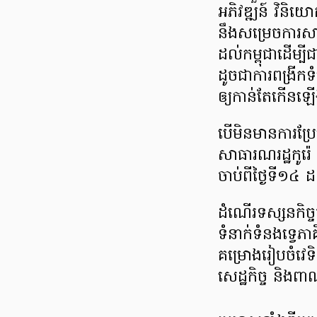
អភិវឌ្ឍន៍ វិនិយោគ
នឹង​សម្រេច​ការ​សាង
ដល់​កម្ពុជា​ដើម្បី
ដូច​ជា​ការ​ពង្រីក​ទ
ឲ្យ​កាន់តែ​កើន​ឡើ
បើ​មិន​មាន​ការ​ប្
សាធារណរដ្ឋ​កូរ៉េ​
ចាប់​ពី​ថ្ងៃទី​១៤
ដំណើរទស្សនកិច្ច​ជា​ល
ទំនាក់​ទំនង​ទ្វេ​ភ
គម្រោង​រៀបចំ​វេទិកា​
សេដ្ឋកិច្ច និង​ពាណ