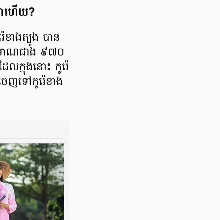
ិត​ណា​ហើយ?
​ខាង​ត្បូង បាន​
ាន​ប្រមាណ​ជាង ៩៧០​
ល​ក្នុង​នោះ កូរ៉េ​
ចេញ​ទៅ​កូរ៉េ​ខាង​