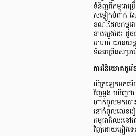
ទំនិញ​ពី​កម្ពុជា​
សម្លៀក​បំពាក់ ស
ខណៈ​ដែល​កម្ពុជា​ក៏​រ
ខាង​ត្បូង​ដែរ ដូ
អាហារ យានយន្ត គ
ទំនេរ​ច្រើន​សម្រាប់
ការ​វិនិយោគ​កូរ៉
បើ​ក្រឡេក​មក​មើល​
វិញ​ម្តង ឃើញ​ថា 
ហាក់​ចូល​មក​បោះទ
នៅ​កំពូល​លេខ​រៀង​
កម្ពុជា​ក៏​ឈរ​នៅ​
វិញ​ដោយ​ភ្ញៀវ​ទ