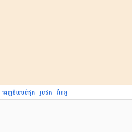
ពេញនិយមបំផុត
រូបថត
វីដេអូ