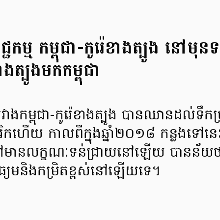
កម្ម​ កម្ពុជា-កូរ៉េខាងត្បូង នៅមុន​ទស
ាងត្បូង​មក​កម្ពុជា
ី​រវាង​កម្ពុជា​-​កូរ៉េ​ខាង​ត្បូង បាន​ឈាន​ដល់​ទឹ
ក​ហើយ កាលពី​ក្នុង​ឆ្នាំ​២០១៨ កន្លង​ទៅ​នេះ
ៅ​មាន​លក្ខណៈ​ទន់​ជ្រាយ​នៅ​ឡើយ បាន​ន័យ​ថា ម
្យម​និង​កម្រិត​ខ្ពស់​នៅ​ឡើយ​ទេ។