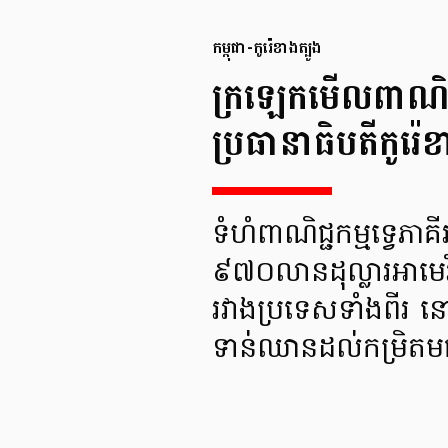
កម្ពុជា-កូរ៉េខាងត្បូង
ក្រឡេក​មើល​ពាណិជ្ជ
ប្រធានាធិបតី​កូរ៉េខ
ទំហំ​ពាណិជ្ជកម្ម​ទ្វេ​ភាគ
៩៧០​លាន​ដុល្លារ​អាមេរិ
រវាង​ប្រទេស​ទាំងពីរ ន
ទាន់​ឈាន​ដល់​កម្រិត​មធ