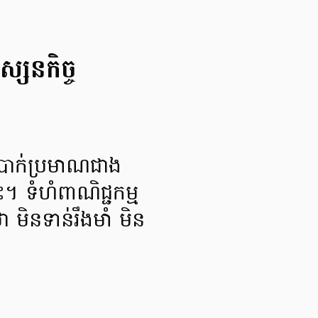
្សនកិច្ច​
ក​ប្រាក់​ប្រមាណ​ជាង
។ ទំហំ​ពាណិជ្ជកម្ម​
ិន​ទាន់​រឹងមាំ មិន​