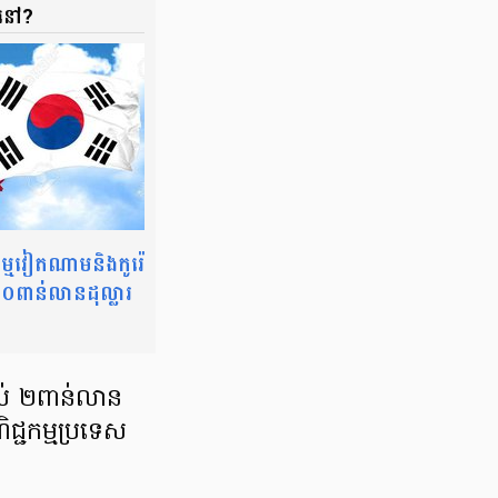
ឬនៅ?
្ម​វៀតណាម​និង​កូរ៉េ​
​ពាន់​លាន​ដុល្លារ​
ដល់ ២​ពាន់​លាន​
ជ្ជកម្ម​ប្រទេស​