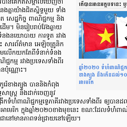
រូវ​បាន​គេ​កត់​សម្គាល់​ឃើញ​ថា
តើ​បាន​អាន​អត្ថបទ​នេះ 
ំនង​គ្នា​យ៉ាង​ជិត​ស្និទ្ធ​មួយ ទាំង​
េដ្ឋកិច្ច ពាណិជ្ជកម្ម និង​
ដើម។ មិន​រៀបរាប់​វែង​ឆ្ងាយ​
ក់​ទំនង​នយោបាយ​ ការទូត រវាង​
នេះ សារព័ត៌មាន អេឡិចត្រូនិក
លើក​យក​តែ​ពី​ទំនាក់​ទំនង​
ាណិជ្ជកម្ម រវាង​ប្រទេស​ទាំង​ពីរ​
ឆ្នាំ២០២០ ទំហំ​ពាណិជ្ជកម
អាន​ប៉ុណ្ណោះ។
ខាង​ត្បូង នឹង​កើន​ដល់​១០០
អាមេរិក
កូរ៉េ​ខាង​ត្បូង បាន​និង​កំពុង​
ធសាស្ត្រ និង​ដាក់​ចេញ​នូវ​
ក​ទំហំ​ពាណិជ្ជកម្ម​ទ្វេ​ភាគី​រវាង​ប្រទេស​ទាំង​ពីរ ឲ្យ​បាន​
​អាមេរិក ក្នុង​ឆ្នាំ​២០២០​ខាង​មុខ​នេះ ខណៈ​ដែល​ទំហំ​ពាណិ
​ដូច​ជា​នៅ​មាន​ភាព​ទន់ជ្រាយ​នៅ​ឡើយ។