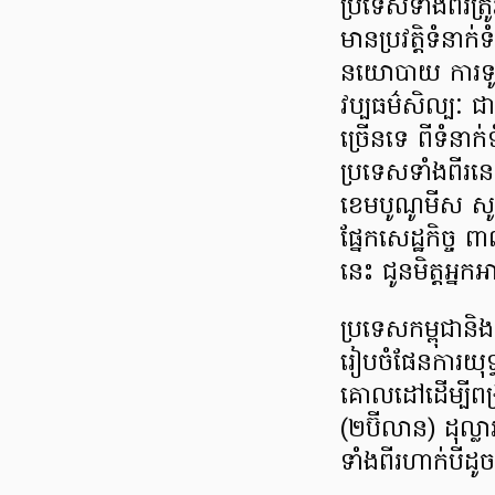
ប្រទេស​ទាំងពីរ​ត្
មាន​ប្រវត្តិ​ទំនាក់​ទ
នយោបាយ ការទូត ស
វប្បធម៌​សិល្បៈ ជា
ច្រើន​ទេ ពី​ទំនា
ប្រទេស​ទាំង​ពីរ​
ខេមបូណូមីស សូម​
ផ្នែក​សេដ្ឋកិច្ច​ ព
នេះ ជូន​មិត្ត​អ្នក​
ប្រទេស​កម្ពុជា​និង​
រៀបចំ​ផែនការ​យុទ្
គោលដៅ​ដើម្បី​ពង្រី
(២ប៊ីលាន) ដុល្លារ
ទាំង​ពីរ​ហាក់​បី