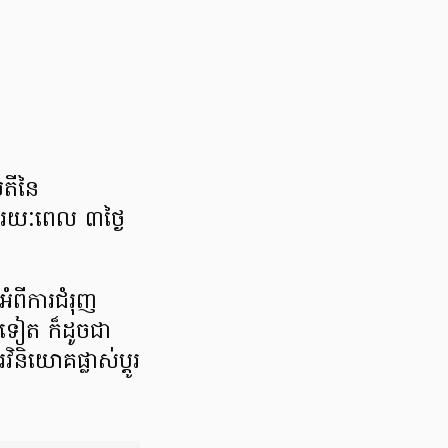
ី​នៃ​
ជា រយៈពេល ៣​ថ្ងៃ
ំពី​ការ​ជំរុញ​
ថែម​ទៀត ក៏ដូចជា
​វិនិយោគ​ផ្លាស់ប្តូរ​