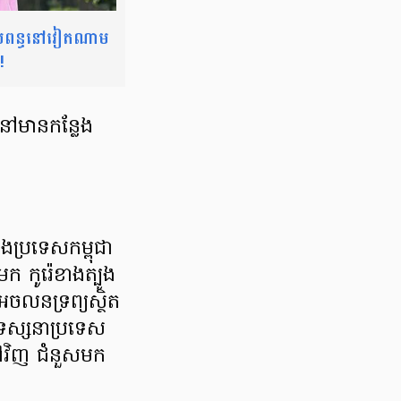
​ប្រពន្ធ​នៅវៀតណាម
!
​មាន​កន្លែង​
​ប្រទេស​កម្ពុជា​
 កូរ៉េ​ខាងត្បូង​
ចលនទ្រព្យ​ស្ថិត​
​ទស្សនា​ប្រទេស​
ៅ​វិញ ជំនួស​មក​