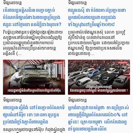
ទីផ្សាររថយន្ត
ទីផ្សាររថយន្ត
តើរថយន្តអគ្គិសនីអាចក្តោបក្តាប់
ឥណ្ឌូនេស៊ី ដាក់ផែនការប្រែក្លាយជា
ចំណែកទីផ្សារធំជាងរថយន្តប្រើប្រេង
អ្នកផលិតរថយន្តដោយខ្លួនឯង
ឥន្ធនៈនៅថ្ងៃអនាគតដ៏ខ្លីខាងមុខទេ?
ទាំងស្រុងនៅត្រឹមឆ្នាំ២០២៨
វិបត្តិប្រេងឥន្ធនៈឡើងថ្លៃបង្កឡើងដោយ
ប្រធានាធិបតីឥណ្ឌូនេស៊ី លោក ប្រាបូវ៉ូ
សង្គ្រាមនៅតំបន់មជ្ឈិមបូព៌ាបានជំរុញឱ្យ
ស៊ូប៊ីយ៉ាន់តូ បានដាក់គោលដៅ
ប្រជាពលរដ្ឋមួយចំនួនងាកមកចាប់
ប្រកបដោយមហិច្ឆតា ដោយចង់ប្រែក្លាយ
អារម្មណ៍លើការប្រើប្រាស់យានយន្ត
ឥណ្ឌូនេស៊ី ឱ្យក្លាយជាប្រទេសផលិត
អគ្គិសនី (…
រថយន្តដោយខ្…
ទីផ្សាររថយន្ត
ទីផ្សាររថយន្ត
រថយន្តអាល្លឺម៉ង់ នៅតែក្តោបចំណែកទី
អ្នកជំនាញវាយតម្លៃថា ការប្រើប្រាស់
ផ្សារធំនៅអឺរ៉ុប ទោះមានការប្រកួត
រថយន្តថ្មីនឹងរួមចំណែកដល់៦០% នៅ
ប្រជែងដ៏ខ្លាំងក្លាពីរថយន្តចិន
ឆ្នាំនេះ ក្រោយកម្ពុជា លើកលែងពន្ធ
នាំចូលរថយន្តពីអាម៉េរិក
ឧស្សាហកម្មរថយន្តនៅអឺរ៉ុប កំពុងស្ថិតក្នុង