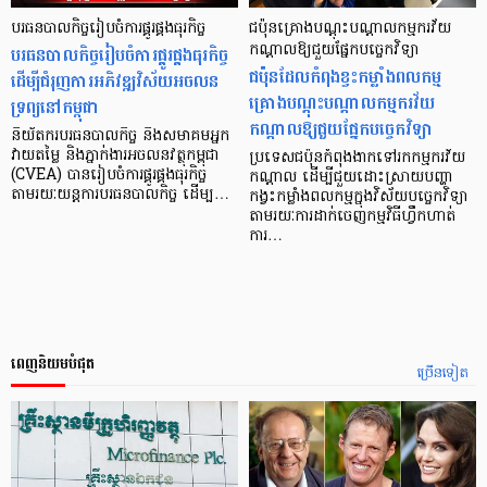
បរធនបាលកិច្ចរៀបចំការផ្គូរផ្គងធុរកិច្ច
ជប៉ុនគ្រោងបណ្ដុះបណ្ដាលកម្មករវ័យ
បរធនបាលកិច្ចរៀបចំការផ្គូរផ្គងធុរកិច្ច
កណ្ដាលឱ្យជួយផ្នែកបច្ចេកវិទ្យា
ជប៉ុនដែលកំពុងខ្វះកម្លាំងពលកម្ម
ដើម្បីជំរុញការអភិវឌ្ឍវិស័យអចលន
គ្រោងបណ្តុះបណ្តាលកម្មករវ័យ
ទ្រព្យនៅកម្ពុជា
កណ្ដាលឱ្យជួយផ្នែកបច្ចេកវិទ្យា
និយ័តករបរធនបាលកិច្ច និងសមាគមអ្នក
វាយតម្លៃ និងភ្នាក់ងារអចលនវត្ថុកម្ពុជា
ប្រទេសជប៉ុនកំពុងងាកទៅរកកម្មករវ័យ
(CVEA) បានរៀបចំការផ្គូរផ្គងធុរកិច្ច
កណ្តាល ដើម្បីជួយដោះស្រាយបញ្ហា
តាមរយៈយន្តការបរធនបាលកិច្ច ដើម្ប…
កង្វះកម្លាំងពលកម្មក្នុងវិស័យបច្ចេកវិទ្យា
តាមរយៈការដាក់ចេញកម្មវិធីហ្វឹកហាត់
ការ…
ពេញនិយមបំផុត
ច្រើនទៀត