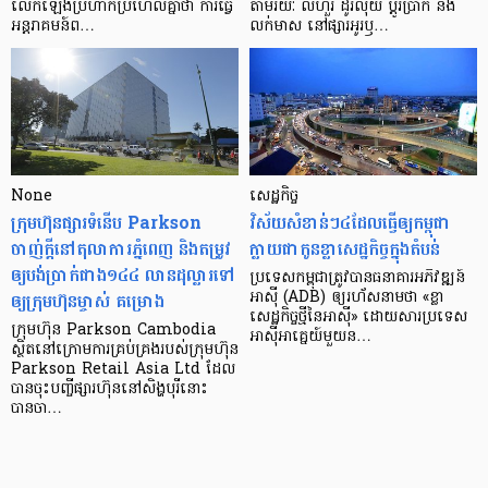
លើក​ឡើង​ប្រហាក់​ប្រហែល​គ្នា​ថា ការ​ធ្វើ​
តាមរយៈ លីហួរ ដូរ​លុយ ប្តូរ​បា្រក់ និង​
អន្តរាគមន៍​ព…
លក់​មាស នៅ​ផ្សារ​អូរ​ឫ…
None
សេដ្ឋកិច្ច​
ក្រុមហ៊ុនផ្សារទំនើប Parkson
វិស័យ​សំខាន់ៗ​៤​ដែល​ធ្វើ​ឲ្យ​កម្ពុជា​
ចាញ់ក្ដីនៅតុលាការភ្នំពេញ និងតម្រូវ
ក្លាយ​ជា​កូន​ខ្លា​សេដ្ឋកិច្ច​ក្នុង​តំបន់
ឲ្យបង់ប្រាក់ជាង១៤៤ លានដុល្លារទៅ
ប្រទេស​កម្ពុជា​ត្រូវ​បាន​ធនាគារ​អភិវឌ្ឍន៍​
ឲ្យក្រុមហ៊ុនម្ចាស់ គម្រោង
អាស៊ី (ADB) ឲ្យ​រហ័ស​នាមថា «ខ្លា​
សេដ្ឋកិច្ច​ថ្មី​នៃ​អាស៊ី» ដោយសារ​ប្រទេស​
ក្រុមហ៊ុន Parkson Cambodia
អាស៊ី​អាគ្នេយ៍​មួយ​ន…
ស្ថិតនៅក្រោមការគ្រប់គ្រងរបស់ក្រុមហ៊ុន
Parkson Retail Asia Ltd ដែល
បានចុះបញ្ចីផ្សារហ៊ុននៅសិង្ហបុរីនោះ
បានចា…