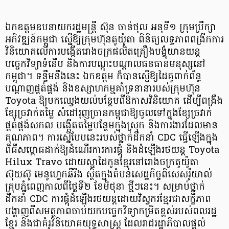
ឯកឧត្តមឧបនាយករដ្ឋមន្ត្រី ស៊ុន ចាន់ថុល អនុទី១ ក្រុមប្រឹក្សា
អភិវឌ្ឍន៍កម្ពុជា ស្នើឱ្យក្រុមហ៊ុនតូយ៉ូតា ពិនិត្យលទ្ធភាពពង្រីកការ
វិនិយោគលើការបង្កើតរោងចក្រផលិតគ្រឿងបង្គុំយានយន្ត
បច្ចេកវិទ្យាទំនើប និងការបណ្តុះបណ្តាលធនធានមនុស្សនៅ
កម្ពុជា។ ទន្ទឹមនឹងនេះ ឯកឧត្តម ក៏បានស្នើឱ្យដៃគូពាក់ព័ន្ធ
បណ្តាញផ្គត់ផ្គង់ និងឧស្សាហកម្មគាំទ្រនានារបស់ក្រុមហ៊ុន
Toyota ឱ្យមកឈ្វេងយល់បន្ថែមពីឱកាសវិនិយោគ ដើម្បីពង្រឹង
ខ្សែច្រវាក់តម្លៃ សំដៅរុញច្រានកម្ពុជាឱ្យចូលទៅក្នុងខ្សែច្រវាក់
ផ្គត់ផ្គង់សកល បង្កើតតម្លៃបន្ថែមក្នុងស្រុក និងការងារដែលមាន
គុណភាព។ ការស្នើបែបនេះរបស់ថ្នាក់ដឹកនាំ CDC ធ្វើឡើងក្នុង
ពិធីសម្ពោធដាក់ឱ្យដំណើរការការផ្គុំ និងដំឡើងរថយន្ត Toyota
Hilux Travo ដោយស្នាដៃកូនខ្មែរនៅរោងចក្រតូយ៉ូតា
ស៊ុយស៊ូ មេនូហ្វេកឆឺរីង ស្ថិតក្នុងតំបន់សេដ្ឋកិច្ចពិសេសរ៉ូយាល់
គ្រុបភ្នំពេញកាលពីថ្ងៃទី២ ខែមិថុនា ថ្មីៗនេះ។ សម្រាប់ថ្នាក់
ដឹកនាំ CDC ការផ្គុំដំឡើងរថយន្តដោយវិស្វករខ្មែរជាសក្ខីភាព
បង្ហាញពីសមត្ថភាពចាប់យកបច្ចេកវិទ្យាកម្រិតខ្ពស់របស់ពលរដ្ឋ
ខ្មែរ និងជាគំរូវិនិយោគយុទ្ធសាស្ត្រ ដែលរាជរដ្ឋាភិបាលផ្តល់