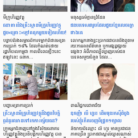
មីក្រូ​ហិរញ្ញវត្ថុ
មនុស្ស​ធម៌​គ្មាន​ព្រំដែន
ធនាគារ​និង​គ្រឹះស្ថាន​មីក្រូ​ហិរញ្ញវត្ថុ​
ជន​បរទេស​៣​រូប​ដែល​ជួយ​ខ្មែរ​លេច​ធ្លោ​
ជួប«គ្រោះ»ក្តៅ​គគុក​មួយ​ទៀត​ហើយ!
ជាង​គេ
បន្ទាប់​ពី​រង​សម្ពាធ​​ពី​ការ​ទម្លាក់​ពិដាន​អត្រា​
លោកអ្នក​នាង​ខ្លះ​ប្រាកដ​ជា​បាន​​ដឹង​ឮ​តាម​
ការ​ប្រាក់ ១៨​% ដែល​កំណត់​ដោយ​
រយៈ​ការ​អាន​ព័ត៌មាន ឬ​ការ​ផ្សព្វផ្សាយ​
រដ្ឋាភិបាល​កម្ពុជា កាល​ពី​ពេល​ថ្មីៗ​នេះ
ផ្សេងៗ អំពី​ភាព​ល្បីល្បាញ​របស់​ជន​
ឥឡូវ​នេះ ធនាគ…
បរទេស​មួយ​ចំនួន ដែល…
បញ្ហា​អត្រា​ការប្រាក់
ពាណិជ្ជករជោគជ័យ
គ្រឹះស្ថាន​មីក្រូ​ហិរញ្ញវត្ថុ​នឹង​ជួប​វិបត្តិ​
ឧកញ៉ា លី ហួរ៖ ដើមទុនរកស៊ីដំបូង
ធ្ងន់ធ្ងរ​ឈាន​ទៅ​រក​ការ​ក្ស័យធន?
របស់ខ្ញុំកើតចេញពីជ្រូក១ក្បាល
ក្រុម​អ្នក​ជំនាញ​នៅ​ក្នុង​វិស័យ​ធនាគារ
និយាយ​ពី​ឈ្មោះ លី ហួរ មាន​ប្រជាជន​
ហិរញ្ញវត្ថុ​និង​ប្រតិបត្តិករ​ហិរញ្ញ​វត្ថុ បាន​​
ភាគ​ច្រើន ប្រាកដ​ជា​ស្គាល់​ច្បាស់​ណាស់