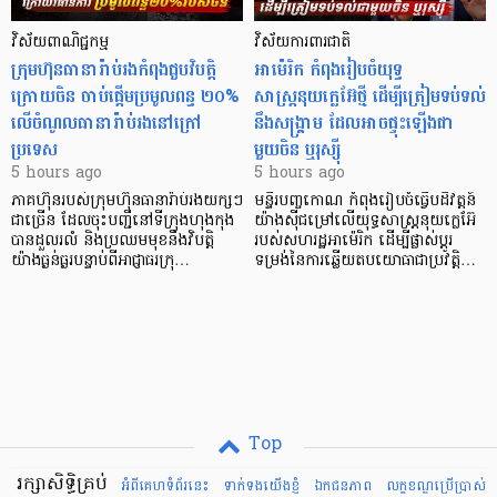
វិស័យពាណិជ្ជកម្ម
វិស័យការពារជាតិ
ក្រុមហ៊ុនធានារ៉ាប់រងកំពុងជួបវិបត្តិ
អាម៉េរិក កំពុងរៀបចំយុទ្ធ
ក្រោយចិន ចាប់ផ្តើមប្រមូលពន្ធ ២០%
សាស្ត្រនុយក្លេអ៊ែថ្មី ដើម្បីត្រៀមទប់ទល់
លើចំណូលធានារ៉ាប់រងនៅក្រៅ
នឹងសង្គ្រាម ដែលអាចផ្ទុះឡើងជា
ប្រទេស
មួយចិន ឬរុស្ស៊ី
5 hours ago
5 hours ago
ភាគហ៊ុនរបស់ក្រុមហ៊ុនធានារ៉ាប់រងយក្សៗ
មន្ទីរបញ្ចកោណ កំពុងរៀបចំធ្វើបដិវត្តន៍
ជាច្រើន ដែលចុះបញ្ជីនៅទីក្រុងហុងកុង
យ៉ាងស៊ីជម្រៅលើយុទ្ធសាស្ត្រនុយក្លេអ៊ែ
បានដួលរលំ និងប្រឈមមុខនឹងវិបត្តិ
របស់សហរដ្ឋអាម៉េរិក ដើម្បីផ្លាស់ប្តូរ
យ៉ាងធ្ងន់ធ្ងរបន្ទាប់ពីអាជ្ញាធរក្រុ…
ទម្រង់នៃការឆ្លើយតបយោធាជាប្រវត្តិ…
Top
រក្សាសិទ្ធិគ្រប់
អំពីគេហទំព័រនេះ
ទាក់ទងយើងខ្ញំ
ឯកជនភាព
លក្ខខណ្ឌ​ប្រើ​ប្រាស់