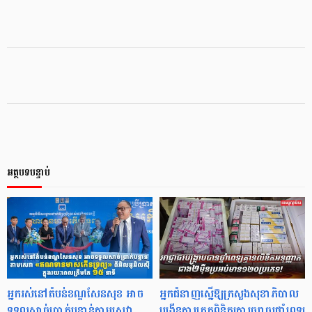
អត្ថបទបន្ទាប់
អ្នករស់នៅតំបន់ខណ្ឌសែនសុខ អាច
អ្នកជំនាញស្នើឱ្យក្រសួងសុខាភិបាល
ទទួលសាច់ប្រាក់បន្ទាន់តាមសេវា
បង្កើនការត្រួតពិនិត្យការចរាចរថ្នាំពេទ្យ