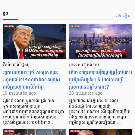
ថ្មីៗ
ច្រើនទៀត
វិស័យ​ពាណិជ្ជកម្ម
ប្រទេសវៀតណាម
រដ្ឋបាលលោក ត្រាំ សងប្រាក់ពន្ធ
តើមានកត្តាចម្បងអ្វីជំរុញឱ្យវៀតណាម
រហូតដល់ទៅ១០០ពាន់លានដុល្លារ
ប្តូរគំរូអភិវឌ្ឍន៍ជាតិ ដែលបានប្រើ
ដល់ក្រុមហ៊ុនអាម៉េរិកវិញ
ប្រមាណ៤០ឆ្នាំមកនេះ?
10 minutes ago
20 minutes ago
រដ្ឋបាលលោក ដូណាល់ ត្រាំ បាន​
ក្រោយការអភិវឌ្ឍអស់រយៈពេល
ទូទាត់សងប្រាក់ពន្ធរហូត
ជិត៤០ឆ្នាំ ដែលបានជួយឱ្យ​
ដល់ទៅ១០០ពាន់លានដុល្លារទៅបណ្ដា
ប្រទេសវៀតណាម ងើប​ផុតពីភាពក្រីក្រ
ក្រុមហ៊ុនអាម៉េរិក នៃប្រាក់ពន្ធដែល
និងក្លាយជាប្រទេសមានចំណូលមធ្យម
ត្រូវសងត្រលប់សរុប១៦៦ពាន…
កម្រិតខ្ពស់ រដ្ឋាភិបាលវៀតណា…