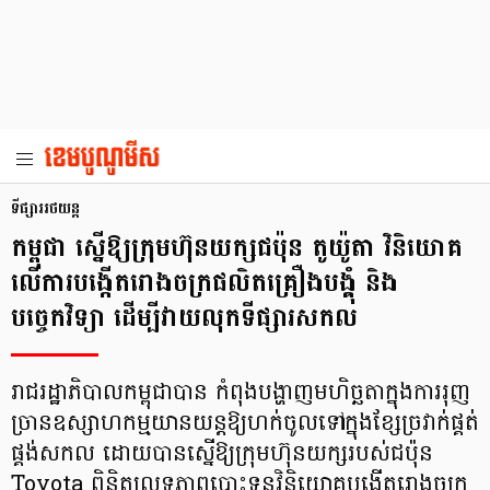
ទីផ្សាររថយន្ត
កម្ពុជា ស្នើឱ្យក្រុមហ៊ុនយក្សជប៉ុន តូយ៉ូតា វិនិយោគ
លើការបង្កើតរោងចក្រផលិតគ្រឿងបង្គុំ និង
បច្ចេកវិទ្យា ដើម្បីវាយលុកទីផ្សារសកល
រាជរដ្ឋាភិបាលកម្ពុជាបាន ​​កំពុងបង្ហាញមហិច្ឆតាក្នុងការរុញ
ច្រានឧស្សាហកម្មយានយន្តឱ្យហក់ចូលទៅក្នុងខ្សែច្រវាក់ផ្គត់
ផ្គង់សកល ដោយបានស្នើឱ្យក្រុមហ៊ុនយក្សរបស់ជប៉ុន
Toyota ពិនិត្យលទ្ធភាពបោះទុនវិនិយោគបង្កើតរោងចក្រ