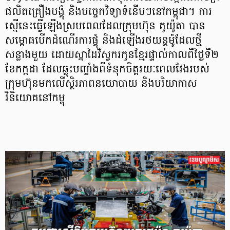
ផលិតគ្រឿងបង្គុំ និងបច្ចេកវិទ្យាទំនើបៗនៅកម្ពុជា។ ការ
ស្នើនេះធ្វើឡើងស្របពេលដែលក្រុមហ៊ុន តូយ៉ូតា បាន
សម្ពោធបើកដំណើរការផ្គុំ និងដំឡើងរថយន្តម៉ូដែលថ្មី
សន្លាងមួយ ដោយស្នាដៃវិស្វករកូនខ្មែរផ្ទាល់កាលពីថ្ងៃទី២
ខែកក្កដា ដែលឆ្លុះបញ្ចាំងពីទំនុកចិត្តរយៈពេលវែងរបស់
ក្រុមហ៊ុនមកលើស្ថិរភាពនយោបាយ និងបរិយាកាស
វិនិយោគនៅកម្ពុ