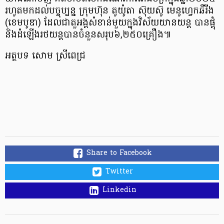
រហូតមកដល់បច្ចុប្បន្ន ក្រុមហ៊ុន តូយ៉ូតា ស៊ុយស៊ូ មេនូហ្វេកឆឺរីង
(ខេមបូឌា) ដែលជាតួអង្គសំខាន់មួយក្នុងវិស័យយានយន្ត បានផ្គុំ
និងដំឡើងរថយន្តបានចំនួនសរុប៦,២៥០គ្រឿង៕
អត្ថបទ សោម ស្រីពេជ្រ
Share to Facebook
Twitter
Linkedin