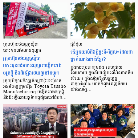
ក្រុមហ៊ុនរថយន្ដតូយ៉ូតា
ផ្កា​រំដួល
បោះទុន៣៦លានដុល្លារ
តើ​អ្នក​យល់​ដឹង​អ្វី​ខ្លះ​ពី​«រំដួល»​ដែល​ជា​
ក្រុមហ៊ុនរថយន្ដតូយ៉ូតា
ផ្កា​តំណាង​ជាតិ​ខ្មែរ?
បោះទុន៣៦លានដុល្លារបង្កើតរោង
ក្នុងការ​ប្រើពាក្យឌឺដង ពេបជ្រាយ
ចក្រផ្គុំ និងដំឡើងរថយន្ដនៅកម្ពុជា
លែបខាយ ក្នុងន័យធៀបលើអំណាននិង​
សំណេរ ក្នុង​សង្គមខ្មែរបច្ចុប្បន្ន
ក្រុមប្រឹក្សាអភិវឌ្ឍន៍កម្ពុជា(CDC)បាន
ពាក្យ«រំដួល» ហាក់​កំពុង​ពេញ​និយម​
អនុម័តឲ្យក្រុមហ៊ុន Toyota Tsusho
យ៉ាង​សម្ប…
Manufacturing បង្កើតរោងចក្រផ្គុំ
និងដំឡើងរថយន្តម៉ាកតូយ៉ូតានៅតំបន់…