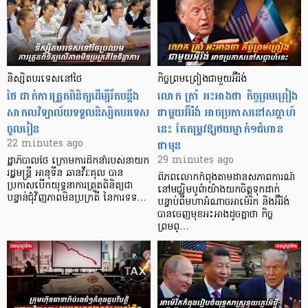
និស្សិតបរទេសនៅថៃ
កិច្ចព្រមព្រៀងជាមួយអ៊ីរ៉ង់
ថៃ ដាក់ការត្រួតពិនិត្យ​ដើម្បីរឹតបន្ដឹង
លោក ត្រាំ អះអាងថា កិច្ចព្រមព្រៀង
សាកលវិទ្យាល័យទទួលនិស្សិតបរទេស
ជាមួយអ៊ីរ៉ង់ អាចប្រកាសនៅសប្តាហ៍
ចូលរៀន
នេះ តែតម្រូវឱ្យថយម្នាក់១ជំហាន
ជាមុន
22 minutes ago
29 minutes ago
ដ្ឋាភិបាលថៃ ក្រោមការដឹកនាំរបស់នាយក
រដ្ឋមន្ត្រី អានុទីន ឆានវីរៈគុល បាន
ពិភពលោកកំពុងតាមដានសភាពការណ៍
ប្រកាសបើកយុទ្ធនាការត្រួតពិនិត្យជា
នៅមជ្ឈិមបូព៌ាយ៉ាងយកចិត្តទុកដាក់
បន្ទាន់ជុំវិញភាពមិនប្រក្រតី នៃការទទ…
បន្ទាប់ពីមហាអំណាចអាម៉េរិក និងអ៊ីរ៉ង់
បានចេញមុខអះអាងដូចគ្នាថា កិច្ច
ព្រមព្…