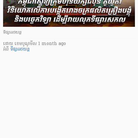
ទីផ្សាររថយន្ត
ដោយ
​ ខេមបូណូមីស
1 month ago
អំពី
ទីផ្សាររថយន្ត