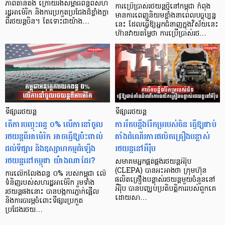
ភាពតានតឹង ក្រោយរងសម្ពាធពន្ធពីសហ
ការប្រើប្រាស់រថយន្តថ្មីនៅកម្ពុជា កំពុង
រដ្ឋអាម៉េរិក និងការប្រកួតប្រជែងដ៏ខ្លាំងក្លា
មានការពេញនិយមខ្លាំងនាពេលបច្ចុប្បន្ន
ពីរថយន្តចិន។ តែទោះជាយ៉ាង…
នេះ ដែលធ្វើឱ្យអ្នកជំនាញក្នុងវិស័យនេះ
ហ៊ានវាយតម្លៃថា ការប្រើប្រាស់រថ…
ទីផ្សាររថយន្ត
ទីផ្សាររថយន្ត
តើការបញ្ចុះពន្ធ ០% លើការនាំចូល
ការរឹតបន្តឹងរ៉ែកម្ររបស់ចិន ធ្វើឱ្យជាប់
រថយន្តពីអាម៉េរិក អាចធ្វើឱ្យប៉ះពាល់
គាំងដំណើរការផលិតគ្រឿងបន្លាស់
ដល់ទីផ្សារ និងឧស្សាហកម្មដំឡើង
រថយន្តនៅអឺរ៉ុប
រថយន្តនៅកម្ពុជា យ៉ាងណាដែរ?
សមាគមអ្នកផ្គត់ផ្គង់រថយន្តអឺរ៉ុប
(CLEPA) បានអះអាងថា ក្រុមហ៊ុន
ការលើកលែងពន្ធ ០% របស់កម្ពុជា លើ
ផលិតគ្រឿងបន្លាស់រថយន្តមួយចំនួននៅ
ទំនិញរបស់សហរដ្ឋអាម៉េរិក រួមទាំង
អឺរ៉ុប បានបញ្ឈប់ប្រតិបត្តិការរបស់ពួកគេ
រថយន្តផងនោះ បានបង្កការភ្ញាក់ផ្អើល
ដោយសា…
និងការបារម្ភចំពោះទីផ្សារប្រកួត
ប្រជែងរថយ…