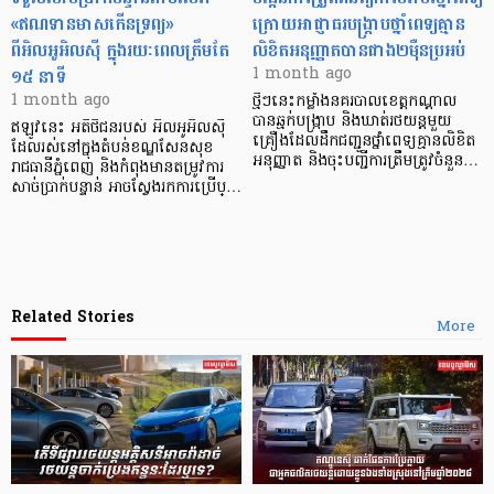
«ឥណទានមាសកើនទ្រព្យ»
ក្រោយអាជ្ញាធរបង្រ្កាបថ្នាំពេទ្យគ្មាន
ពីអិលអូអិលស៊ី ក្នុងរយៈពេលត្រឹមតែ
លិខិតអនុញ្ញាតបានជាង២ម៉ឺនប្រអប់
១៥ នាទី
1 month ago
1 month ago
ថ្មីៗនេះកម្លាំងនគរបាលខេត្តកណ្ដាល
បានឆ្មក់បង្ក្រាប និងឃាត់រថយន្តមួយ
ឥឡូវនេះ អតិថិជនរបស់ អិលអូអិលស៊ី
គ្រឿងដែលដឹកជញ្ជូនថ្នាំពេទ្យគ្មានលិខិត
ដែលរស់នៅក្នុងតំបន់ខណ្ឌសែនសុខ
អនុញ្ញាត និងចុះបញ្ជីការត្រឹមត្រូវចំនួន…
រាជធានីភ្នំពេញ និងកំពុងមានតម្រូវការ
សាច់ប្រាក់បន្ទាន់ អាចស្វែងរកការប្រើប្…
Related Stories
More