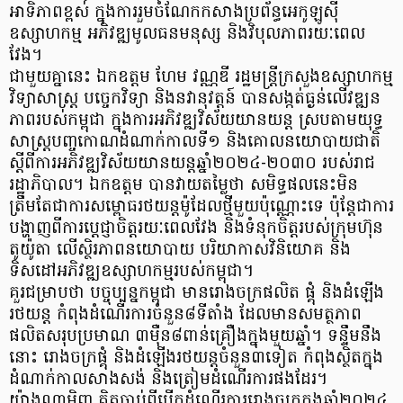
អាទិភាពខ្ពស់ ក្នុងការរួមចំណែកកសាងប្រព័ន្ធអេកូឡូស៊ី
ឧស្សាហកម្ម អភិវឌ្ឍមូលធនមនុស្ស និងវិបុលភាពរយៈពេល
វែង។
ជាមួយគ្នានេះ ឯកឧត្តម ហែម វណ្ណឌី រដ្ឋមន្ត្រីក្រសួងឧស្សាហកម្ម
វិទ្យាសាស្ត្រ បច្ចេកវិទ្យា និងនវានុវត្តន៍ បានសង្កត់ធ្ងន់លើវឌ្ឍន
ភាពរបស់កម្ពុជា ក្នុងការអភិវឌ្ឍវិស័យយានយន្ត ស្របតាមយុទ្ធ
សាស្ត្របញ្ចកោណដំណាក់កាលទី១ និងគោលនយោបាយជាតិ
ស្តីពីការអភិវឌ្ឍវិស័យយានយន្តឆ្នាំ២០២៤-២០៣០ របស់រាជ
រដ្ឋាភិបាល។ ឯកឧត្តម បានវាយតម្លៃថា សមិទ្ធផលនេះមិន
ត្រឹមតែជាការសម្ពោធរថយន្តម៉ូដែលថ្មីមួយប៉ុណ្ណោះទេ ប៉ុន្តែជាការ
បង្ហាញពីការប្តេជ្ញាចិត្តរយៈពេលវែង និងទំនុកចិត្តរបស់ក្រុមហ៊ុន
តូយ៉ូតា លើស្ថិរភាពនយោបាយ បរិយាកាសវិនិយោគ និង
ទិសដៅអភិវឌ្ឍឧស្សាហកម្មរបស់កម្ពុជា។
គួរជម្រាបថា បច្ចុប្បន្នកម្ពុជា មានរោងចក្រផលិត ផ្គុំ និងដំឡើង
រថយន្ត កំពុងដំណើរការចំនួន៨ទីតាំង ដែលមានសមត្ថភាព
ផលិតសរុបប្រមាណ ៣ម៉ឺន៨ពាន់គ្រឿងក្នុងមួយឆ្នាំ។ ទន្ទឹមនឹង
នោះ រោងចក្រផ្គុំ និងដំឡើងរថយន្តចំនួន៣ទៀត កំពុងស្ថិតក្នុង
ដំណាក់កាលសាងសង់ និងត្រៀមដំណើរការផងដែរ។
យ៉ាងណាមិញ គិតចាប់ពីបើកដំណើរការរោងចក្រក្នុងឆ្នាំ២០២៤