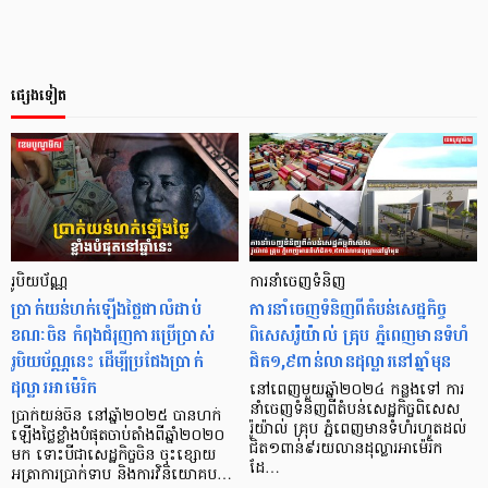
ផ្សេងទៀត
រូបិយប័ណ្ណ
ការនាំចេញទំនិញ
ប្រាក់យន់ហក់ឡើងថ្លៃជាលំដាប់
ការនាំចេញទំនិញពីតំបន់សេដ្ឋកិច្ច
ខណៈចិន កំពុងជំរុញការប្រើប្រាស់
ពិសេសរ៉ូយ៉ាល់ គ្រុប ភ្នំពេញមានទំហំ
រូបិយប័ណ្ណនេះ ដើម្បីប្រជែងប្រាក់
ជិត១,៩ពាន់លានដុល្លារនៅឆ្នាំមុន
ដុល្លារអាម៉េរិក
នៅពេញមួយឆ្នាំ២០២៤ កន្លងទៅ ការ
នាំចេញទំនិញពីតំបន់សេដ្ឋកិច្ចពិសេស
ប្រាក់យន់ចិន នៅឆ្នាំ២០២៥ បានហក់
រ៉ូយ៉ាល់ គ្រុប ភ្នំពេញមានទំហំរហូតដល់
ឡើងថ្លៃខ្លាំងបំផុតចាប់តាំងពីឆ្នាំ២០២០
ជិត១ពាន់៩រយលានដុល្លារអាម៉េរិក
មក ទោះបីជាសេដ្ឋកិច្ចចិន ចុះខ្សោយ
ដែ…
អត្រាការប្រាក់ទាប និងការវិនិយោគប…