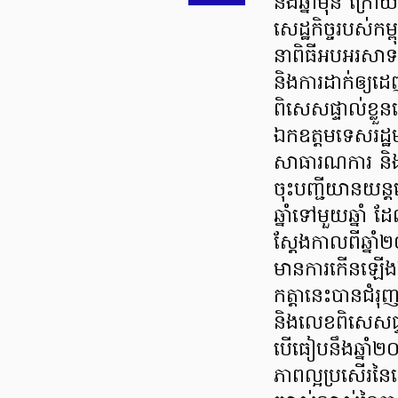
នឹងឆ្នាំមុន ក្
សេដ្ឋកិច្ចរបស់កម្
នាពិធីអបអរសាទរខ
និងការដាក់ឲ្យ
ពិសេសផ្ទាល់ខ្លួន
ឯកឧត្តមទេសរដ្ឋមន្
សាធារណការ និងដ
ចុះបញ្ជីយានយន្
ឆ្នាំទៅមួយឆ្នា
ស្តែងកាលពីឆ្នា
មានការកើនឡើង
កត្តានេះបានជំរុ
និងលេខពិសេសផ្
បើធៀបនឹងឆ្នាំ២
ភាពល្អប្រសើរនៃសេដ