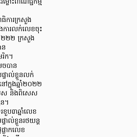
ជម្លោះពាណិជ្ជកម្ម
ាធិការក្រសួង
្រងការលក់លេខចុះ
២០២២២ ក្រសួង
ាន
រិក។
រេចបាន
ាល់ខ្លួនលក់
្នុងឆ្នាំ២០២២
សេស និងពិសេស
ជូន។
ខួប៣ឆ្នាំលេខ
ទាល់ខ្លួនរថយន្ត
លៃផ្លាកលេខ