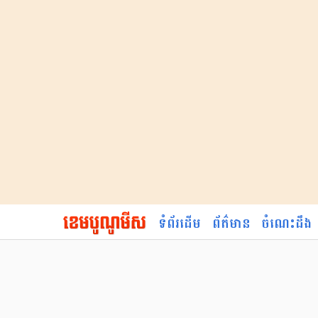
ទំព័រដើម
ព័ត៌មាន
ចំណេះដឹង