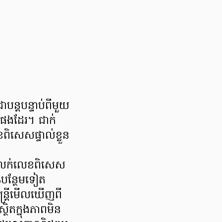
ន្តបន្ទាប់ពីមួយ
ើងផងដែរ។ ជាក់
ិសេសផ្ទាល់ខ្លួន
ីការលក់លេខពិសេស
បន្ថែមទៀត
្ត្រីមើលឃើញពី
ស្ថិតក្នុងភាពមិន