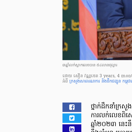
៣ឆ្នាំលក់ស្លាកលេខបាន ៥៤លានដុល្លារ
ដោយ
សឿន វណ្ណឌេត
3 years, 4 mon
អំពី
ក្រសួងសាធារណការ និងដឹកជញ្ជូន
កម្ពុ
ថ្នាក់ដឹកនាំក្រ
ការលក់លេខពិសេ
ឆ្នាំ២០២៣ នេះ