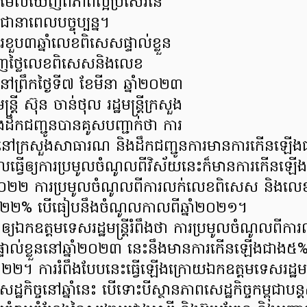
រោយមើលឃើញពីភាពល្អប្រសើរនៃ
ពុជានាពេលបច្ចុប្បន្ន។
ួប៣ឆ្នាំលេខពិសេសផ្ទាល់ខ្លួន
ដេញថ្លៃលេខពិសេសនិងលេខ
នៅព្រឹកថ្ងៃទី៧ ខែមីនា ឆ្នាំ២០២៣
ត្រី ស៊ុន ចាន់ថុល រដ្ឋមន្ត្រីក្រសួង
ឹកជញ្ជូនបានគូសបញ្ជាក់ថា ការ
តនៅក្រសួងសាធារណ និងដឹកជញ្ជូនការមានការកើនឡើងជាប
ំ ដែលធ្វើឲ្យការប្រមូលចំណូលពីវិស័យនេះក៏មានការកើនឡ
ំ២០២២ ការប្រមូលចំណូលពីការលក់លេខពិសេស និងលេខព
២២% បើធៀបនឹងចំណូលកាលពីឆ្នាំ២០២១។
ញឲ្យឯកឧត្តមទេសរដ្ឋមន្ត្រីរំពឹងថា ការប្រមូលចំណូលព
ទាល់ខ្លួននៅឆ្នាំ២០២៣ នេះនឹងមានការកើនឡើងជាង៥%
០២២។ ការរំពឹងបែបនេះធ្វើឡើងក្រោយឯកឧត្តមទេសរដ្ឋមន
្ឋកិច្ចនៅឆ្នាំនេះ បើទោះបីស្ថានភាពសេដ្ឋកិច្ចកម្ពុជាបន្ត