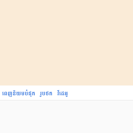
ពេញនិយមបំផុត
រូបថត
វីដេអូ