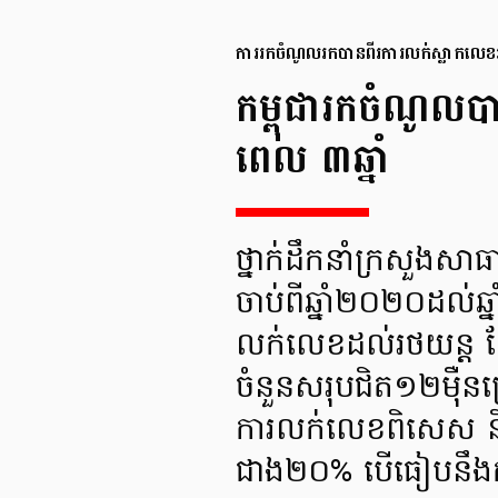
ការរកចំណូលរកបានពីរការលក់ស្លាកលេខ
កម្ពុជារកចំណូលប
ពេល ៣ឆ្នាំ
ថ្នាក់ដឹកនាំក្រសួងសា
ចាប់ពីឆ្នាំ២០២០ដល់ឆ
លក់លេខដល់រថយន្ត ដ
ចំនួនសរុបជិត១២ម៉ឺន
ការលក់លេខពិសេស និ
ជាង២០% បើធៀបនឹងក