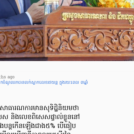
ths ago
ជារកចំណូលរកបានលក់ស្លាកលេខរថយន្ដ ក្នុងរយៈពេល ៣ឆ្នាំ
សួងសាធារណការមានសុទិដ្ឋិនិយមថា
ស និងលេខពិសេសផ្ទាល់ខ្លួននៅ
នឹងបន្តកើនឡើងជាង៥% បើធៀប