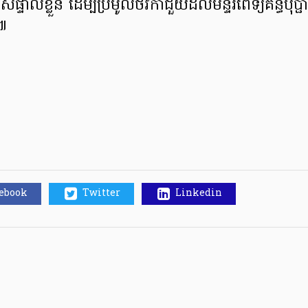
ាល់ខ្លួន ដើម្បីប្រមូលថវិកាជួយដល់មន្ទីរពេទ្យគន្ធបុប្ផា 
រ៕
cebook
Twitter
Linkedin