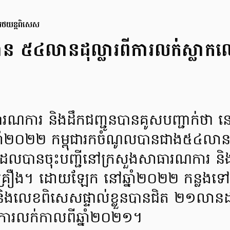
រថយន្ដពិសេស
ាន ៥៤លានដុល្លារពីការលក់ស្លាកលេ
ធារណការ និងដឹកជញ្ជូនបានគូសបញ្ជាក់ថា នៅ
្នាំ២០២២ កម្ពុជារកចំណូលបានជាង៥៤លានដុ
ែលបានចុះបញ្ជីនៅក្រសួងសាធារណការ និ
គ្រឿង។ ដោយឡែក នៅឆ្នាំ២០២២ កន្លងទៅកម
ងលេខពិសេសផ្ទាល់ខ្លួនបានជិត ២១លានដ
ារលក់កាលពីឆ្នាំ២០២១។