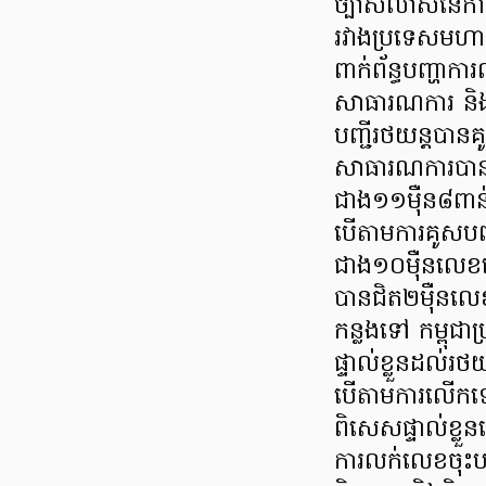
ច្បាស់លាស់នៃការគ
រវាងប្រទេសមហ
ពាក់ព័ន្ធបញ្ហា
សាធារណការ និងដ
បញ្ជីរថយន្តបាន
សាធារណការបានល
ជាង១១ម៉ឺន៨ពា
បើតាមការគូសបញ្
ជាង១០ម៉ឺនលេខដ
បានជិត២ម៉ឺនល
កន្លងទៅ កម្ពុ
ផ្ទាល់ខ្លួនដល់
បើតាមការលើកឡើ
ពិសេសផ្ទាល់ខ្លួ
ការលក់លេខចុះបញ្