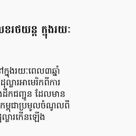
ខរថយន្ដ ក្នុងរយៈ
ក្នុងរយៈពេល៣ឆ្នាំ
ល្លារអាមេរិកពីការ
ងដឹកជញ្ជូន ដែលមាន
្ពុជាប្រមូលចំណូលពី
ុល្លារកើនឡើង