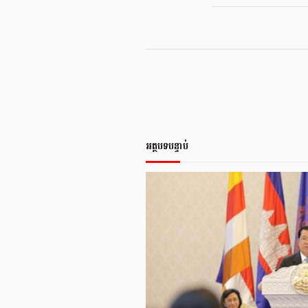
អត្ថបទបន្ទាប់