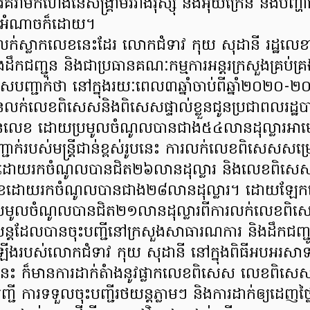
ំរាមកំហែងនៃសង្គ្រាមរវាងរុស្ស៊ី និងអ៊ុយក្រែន និងបញ្ហា
ាអំណាចក៏ដោយ។
ការលក់ស្លាកលេខនេះដែរ លោកជំទាវ កុយ សុដានី រដ្ឋលេខ
ឹកជញ្ជូន និងជាប្រធានគណៈកម្មការអន្តរក្រសួងគ្រប់គ
គូសបញ្ជាក់ថា នៅក្នុងរយៈពេល៣ឆ្នាំចាប់ពីឆ្នាំ២០២០-
ក់លេខពិសេសនិងពិសេសផ្ទាល់ខ្លួនជូនប្រជាពលរដ្ឋប
ន់លេខ ដោយប្រមូលចំណូលបានជាង៥៤លានដុល្លារអាមេ
ជាក់របស់មន្ត្រីជាន់ខ្ពស់រូបនេះ ការលក់លេខពិសេសសម្
ោយរកចំណូលបានជិត២៦លានដុល្លារ និងលេខពិសេសផ្ទ
េខដោយរកចំណូលបានជាង២៨លានដុល្លារ។ ដោយឡែកនៅក
ជាប្រមូលចំណូលបានជិត២១លានដុល្លារពីការលក់លេខពិ
រថយន្តដែលបានចុះបញ្ជីនៅក្រសួងសាធារណការ និងដឹកជញ្
ងរបស់លោកជំទាវ កុយ សុដានី នៅក្នុងពិធីអបអរសាទរ
ននេះ ក៏មានការដាក់តំាងនូវផ្លាកលេខពិសេស លេខពិសេសផ្
ជី ការទទួលចុះបញ្ជីរថយន្តភ្លាមៗ និងការដាក់ឲ្យដេញថ្