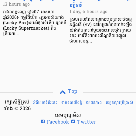
អគ្គិសនី
13 hours ago
1 day, 6 hours ago
រាជធានីភ្នំពេញ ថ្ងៃទី07 ខែសីហា
ឆ្នាំ2026៖ កម្មវិធីបើក «ប្រអប់សំណាង
ស្របពេលដែលនិន្នាការប្រើប្រាស់រថយន្ត
(Lucky Box)»របស់ផ្សារទំនើប ឡាក់គី
អគ្គិសនី (EV) នៅកម្ពុជាកំពុងហក់ឡើង
(Lucky Supermarket) គិត
យ៉ាងគំហុកនៅមួយរយៈពេលចុងក្រោយ
ត្រឹមរយ…
នេះ ការវិនិយោគលើស្ថានីយបញ្ចូល
ថាមពលអគ្គ…
Top
រក្សាសិទ្ធិគ្រប់
អំពីគេហទំព័រនេះ
ទាក់ទងយើងខ្ញំ
ឯកជនភាព
លក្ខខណ្ឌ​ប្រើ​ប្រាស់
យ៉ាង © 2026
ខេមបូណូមីស
Facebook
Twitter