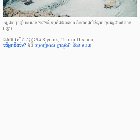
កម្ពុជាចម្រាញ់មាសបាន ២៣២ដុំ ទម្ងន់ជាង៣តោន និងបានផ្តល់ចំណូលចូលរដ្ឋជាង៥លាន
ដុល្លារ
ដោយ
សឿន វណ្ណឌេត
3 years, 11 months ago
តើ​អ្នក​ដឹងទេ?
អំពី
ចម្រាញ់មាស
ក្រសួងរ៉ែ និងថាមពល