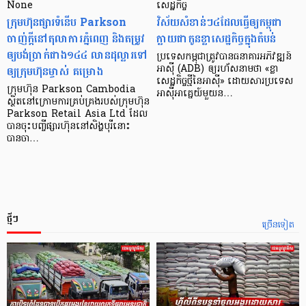
None
សេដ្ឋកិច្ច​
ក្រុមហ៊ុនផ្សារទំនើប Parkson
វិស័យ​សំខាន់ៗ​៤​ដែល​ធ្វើ​ឲ្យ​កម្ពុជា​
ចាញ់ក្ដីនៅតុលាការភ្នំពេញ និងតម្រូវ
ក្លាយ​ជា​កូន​ខ្លា​សេដ្ឋកិច្ច​ក្នុង​តំបន់
ឲ្យបង់ប្រាក់ជាង១៤៤ លានដុល្លារទៅ
ប្រទេស​កម្ពុជា​ត្រូវ​បាន​ធនាគារ​អភិវឌ្ឍន៍​
ឲ្យក្រុមហ៊ុនម្ចាស់ គម្រោង
អាស៊ី (ADB) ឲ្យ​រហ័ស​នាមថា «ខ្លា​
សេដ្ឋកិច្ច​ថ្មី​នៃ​អាស៊ី» ដោយសារ​ប្រទេស​
ក្រុមហ៊ុន Parkson Cambodia
អាស៊ី​អាគ្នេយ៍​មួយ​ន…
ស្ថិតនៅក្រោមការគ្រប់គ្រងរបស់ក្រុមហ៊ុន
Parkson Retail Asia Ltd ដែល
បានចុះបញ្ចីផ្សារហ៊ុននៅសិង្ហបុរីនោះ
បានចា…
ថ្មីៗ
ច្រើនទៀត