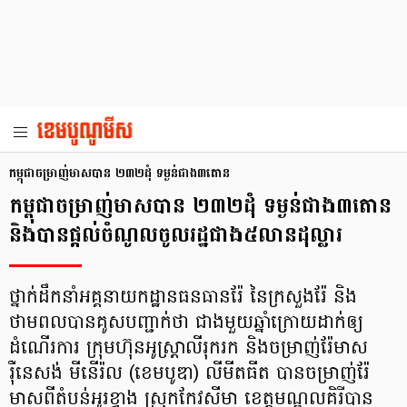
កម្ពុជាចម្រាញ់មាសបាន ២៣២ដុំ ទម្ងន់ជាង៣តោន
កម្ពុជាចម្រាញ់មាសបាន ២៣២ដុំ ទម្ងន់ជាង៣តោន
និងបានផ្តល់ចំណូលចូលរដ្ឋជាង៥លានដុល្លារ
ថ្នាក់ដឹកនាំអគ្គនាយកដ្ឋានធនធានរ៉ែ នៃក្រសួងរ៉ែ និង
ថាមពលបានគូសបញ្ជាក់ថា ជាងមួយឆ្នាំក្រោយដាក់ឲ្យ
ដំណើរការ ក្រុមហ៊ុនអូស្ត្រាលីរុករក និងចម្រាញ់រ៉ែមាស
រ៉ឺនេសង់ មីនើរ៉ល (ខេមបូឌា) លីមីតធីត បានចម្រាញ់រ៉ែ
មាសពីតំបន់អូរខ្វាង ស្រុកកែវសីមា ខេត្តមណ្ឌលគិរីបាន