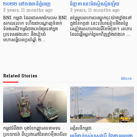
២០២២ នៅរាជធានីភ្នំពេញ
និន្នាការនេះមិនស្ថិតស្ថិរឡើយ
3 years, 11 months ago
3 years, 11 months ago
BNI កម្ពុជា ដែលជាសមាជិករបស់ BNI
តម្លៃម្ហូបអាហារបានធ្លាក់ចុះយ៉ាងខ្លាំងនៅ
សកលលោក ហើយជាបណ្ដាញទំនាក់
ក្នុងខែកក្កដា នេះបើគេធៀបនឹងតម្លៃ
ទំនងអាជីវកម្មធំជាងគេបំផុតនៅក្នុង
ស្បៀងអាហារកាលពីខែមិថុនា។ អាហារ
ប្រទេសផងនោះ នឹងរៀបចំ
ដែលផ្តើមធ្លាក់ថ្លៃមកវិញខ្លាំងជាងគេ …
មហាសន្និបាតប្រចាំឆ្នាំ ២…
Related Stories
More
កម្ពុជារំពឹងថា ចុងខែកញ្ញាអាចទាមទារ
អគ្គិសនីកម្ពុជា
ប្រយោជន៍ ពីប្រេងឆៅជិត៣០ម៉ឺនបារ៉ែល
មន្ត្រីជាន់ខ្ពស់ក្រសួងរ៉ែ និងថាមពលថា