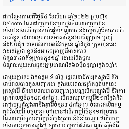
ជាក់ស្តែងកាលពីថ្ងៃទី៤ ខែសីហា ឆ្នាំ២០២២ ក្រុមហ៊ុន
Delcom ដែលជាក្រុមហ៊ុនមួយ​ក្នុងចំណោមក្រុមហ៊ុន
ទាំង៧ខាងលើ បានចាប់ផ្តើមទាញយក និងចម្រាញ់រ៉ែមាសលើក
របស់ខ្លួន ដោយទទួលបានមាសចំនួន២០គីឡូក្រាម ឬស្មើ
នឹង២០ដុំ។ តាមផែនការអាជីវកម្ម​នៅឆ្នាំដំបូង ក្រុមហ៊ុននេះ
វាយតម្លៃថា ខ្លួននឹងអាចចម្រាញ់រ៉ែមាសបាន
ចំនួន៣៤០គីឡូក្រាមក្នុង១ឆ្នាំ ដោយរំពឹងផ្តល់
ចំណូលសួយសារជូនរដ្ឋប្រមាណជិត៦០ម៉ឺនដុល្លារក្នុង១ឆ្នាំ។
ជាមួយគ្នានេះ ឯកឧត្តម ទី នរិន្ទ រដ្ឋលេខាធិការក្រសួងរ៉ែ និង
ថាមពលបានគូសបញ្ជាក់ថា ក្នុងរយៈពេល៥ឆ្នាំកន្លងមកនេះ
ក្រសួងរ៉ែ និងថាមពលបានចេញអាជ្ញាបណ្ណបើកអណ្តូងរ៉ែ និងការ
ដ្ឋានវាយថ្មចំនួន៤៧៨កន្លែង, បើកឧស្សាហកម្មរ៉ែ២១កន្លែងនិង
អាជ្ញាបណ្ណស្វែងរកនិងរុករ៉ែចំនួន៣៤កន្លែង។ ចំពោះផលិតកម្ម
ក្នុងវិស័យរ៉ែ បច្ចុប្បន្នកម្ពុជាមានផលិតកម្មរ៉ែចំនួន១៧ប្រភេទ
ដែលបម្រើឲ្យការប្រើប្រាស់ក្នុងស្រុក និងនាំចេញ។ ផលិតកម្ម
ទាំងនោះរួមមានធ្យូងថ្ម ខ្សាច់សសម្រាប់ផលិតកញ្ចក់ ស៊ីម៉ង់តិ៍