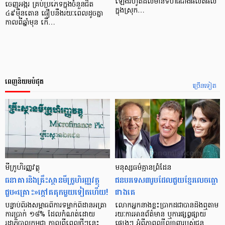
ឡើងរហូតដល់មានទំហំធំជាង​ផលិតផល
ចេញអង្ករ គ្រប់ប្រភេទក្នុងចំនួនជិត
ក្នុងស្រុក…
៤៩ម៉ឺនតោន ធឿបនឹងរយៈពេលដូចគ្នា
កាលពីឆ្នាំមុន កើ…
ពេញនិយមបំផុត
ច្រើនទៀត
មីក្រូ​ហិរញ្ញវត្ថុ
មនុស្ស​ធម៌​គ្មាន​ព្រំដែន
ធនាគារ​និង​គ្រឹះស្ថាន​មីក្រូ​ហិរញ្ញវត្ថុ​
ជន​បរទេស​៣​រូប​ដែល​ជួយ​ខ្មែរ​លេច​ធ្លោ​
ជួប«គ្រោះ»ក្តៅ​គគុក​មួយ​ទៀត​ហើយ!
ជាង​គេ
បន្ទាប់​ពី​រង​សម្ពាធ​​ពី​ការ​ទម្លាក់​ពិដាន​អត្រា​
លោកអ្នក​នាង​ខ្លះ​ប្រាកដ​ជា​បាន​​ដឹង​ឮ​តាម​
ការ​ប្រាក់ ១៨​% ដែល​កំណត់​ដោយ​
រយៈ​ការ​អាន​ព័ត៌មាន ឬ​ការ​ផ្សព្វផ្សាយ​
រដ្ឋាភិបាល​កម្ពុជា កាល​ពី​ពេល​ថ្មីៗ​នេះ
ផ្សេងៗ អំពី​ភាព​ល្បីល្បាញ​របស់​ជន​