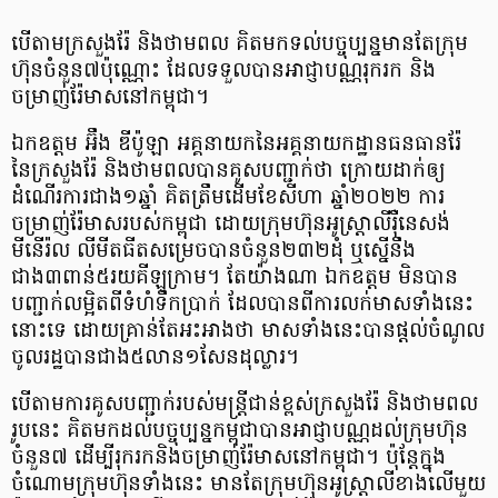
បើតាម​ក្រសួងរ៉ែ និងថាមពល គិតមកទល់បច្ចុប្បន្នមានតែក្រុម
ហ៊ុនចំនួន៧ប៉ុណ្ណោះ ដែលទទួលបានអាជ្ញាបណ្ណរុករក និង
ចម្រាញ់រ៉ែមាសនៅកម្ពុជា។
ឯកឧត្តម អ៊ឹង ឌីប៉ូឡា អគ្គនាយកនៃអគ្គនាយកដ្ឋានធនធានរ៉ែ
នៃក្រសួងរ៉ែ និងថាមពលបានគូសបញ្ជាក់ថា ក្រោយដាក់ឲ្យ
ដំណើរការជាង១ឆ្នាំ គិតត្រឹមដើមខែសីហា ឆ្នាំ២០២២ ការ
ចម្រាញ់រ៉ែមាស​របស់កម្ពុជា ដោយក្រុមហ៊ុនអូស្ត្រាលីរ៉ឺនេសង់
មីនើរ៉ល លីមីតធីតសម្រេចបានចំនួន២៣២ដុំ ឬស្នើនឹង
ជាង៣ពាន់៥រយគីឡូក្រាម។ តែយ៉ាងណា ឯកឧត្តម មិនបាន​
បញ្ជាក់លម្អិតពីទំហំទឹកប្រាក់ ដែលបានពីការលក់មាសទាំងនេះ
នោះទេ ដោយគ្រាន់តែអះអាងថា មាសទាំងនេះ​បានផ្តល់ចំណូល​
ចូលរដ្ឋ​បានជាង​៥លាន១សែនដុល្លារ។
បើតាមការគូសបញ្ជាក់របស់​មន្ត្រីជាន់ខ្ពស់ក្រសួងរ៉ែ និងថាមពល
រូបនេះ គិតមកដល់បច្ចុប្បន្នកម្ពុជាបានអាជ្ញាបណ្ណដល់ក្រុមហ៊ុន
ចំនួន៧ ដើម្បីរុករកនិងចម្រាញ់រ៉ែមាសនៅកម្ពុជា។ ប៉ុន្តែក្នុង
ចំណោមក្រុមហ៊ុនទាំងនេះ មានតែក្រុមហ៊ុនអូស្ត្រាលី​ខាងលើមួយ