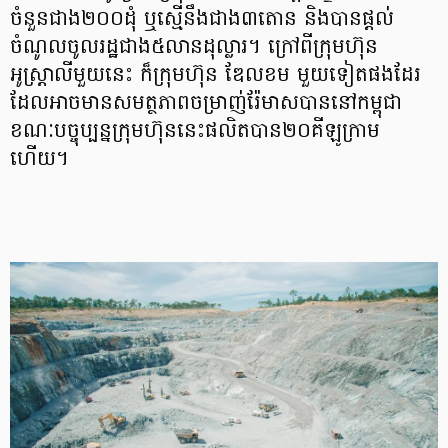
ចំនួនជាង២០០ដុំ ឬស្មើនឹងជាង៣តោន និងបានផ្តល់
ចំណូលចូលរដ្ឋជាង៥លានដុល្លារ។ ក្រៅពីក្រុមហ៊ុន
អូស្ត្រាលីមួយនេះ ក៏ក្រុមហ៊ុន ឌែលខម មួយទៀតផងដែរ
ដែលអាចមានសមត្ថភាពចម្រាញ់រ៉ែមាសបាននៅកម្ពុជា
ខណៈបច្ចុប្បន្នក្រុមហ៊ុននេះផលិតបាន២០គីឡូក្រាម
ហើយ។