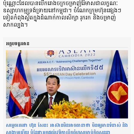
ប៉ុណ្ណោះ​ដែលបានបើករោងចក្រចម្រាញ់រ៉ែមាស​ជាលក្ខណៈ
ឧស្សាហកម្មទ្រង់ទ្រាយ​នៅកម្ពុជា។ ចំណែកក្រុមហ៊ុនផ្សេងៗ
ទៀតកំពុងស្ថិតក្នុងដំណាក់កាលសិក្សា រុករក និងចម្រាញ់
សាកល្បង។
អត្ថបទគួរអាន
សម្តេចតេជោ ហ៊ុន សែន៖ អាស៊ានមិនអាចធានាថា មិនឲ្យមានទំនាស់ និង
សង្គ្រាមឡើយ ប៉ុន្ដែជាអ្នកផ្តល់វេទិកាបើកចំហសម្រាប់កិច្ចសន្ទនា