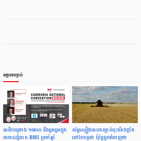
អត្ថបទបន្ទាប់
អាជីវកម្មជាង ១៧០០ នឹងចួលរួមក្នុង
តម្លៃស្បៀងអាហារធ្លាក់ចុះយ៉ាងខ្លាំង
មហាសន្និបាត BNI ប្រចាំឆ្នាំ
នៅខែកក្កដា ប៉ុន្តែអ្នកជំនាញថា