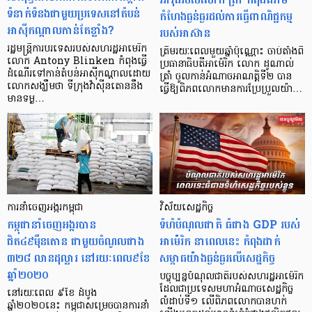
ទំនាក់ទំនងជាមួយប្រទេសនៅតំបន់
កំហែងធ្ងន់ធ្ងរដល់ការធ្វើពាណិជ្ជកម្ម
អាស៊ីកណ្តាលកាន់តែខ្លាំង?
របស់អាស៊ាន
រដ្ឋមន្ត្រីការបរទេសរបស់សហរដ្ឋអាមេរិក
ត្រឹមរយៈពេលមួយឆ្នាំប៉ុណ្ណោះ ចាប់តាំងពី
លោក Antony Blinken កំពុងធ្វើ
ប្រធានាធិបតីអាម៉េរិក លោក ដូណាល់
ដំណើរទៅកាន់តំបន់អាស៊ីកណ្តាលដោយ
ត្រាំ ចូលកាន់អំណាចអាណត្តិទី២ បាន
លោកសង្ឃឹមថា ទីក្រុងវ៉ាស៊ីនតោននឹង
ធ្វើឱ្យពិភពលោកមានការប្រែប្រួលយ៉ា…
មានទម្ង…
ការនាំចេញអង្ករកម្ពុជា
វិស័យសេដ្ឋកិច្ច
កម្ពុជានាំចេញអង្ករបាន
​ទំហំបំណុលជាតិ ធំជាង GDP របស់
ជិត៤៩ម៉ឺនតោន ជាមួយចំណូលជាង
អាម៉េរិក នាពេល​នេះ កំពុងដាក់
៣២៨ លានដុល្លារ នៅរយៈពេល៩ខែ
សម្ពាធយ៉ាងធ្ងន់ធ្ងរលើសេដ្ឋកិច្ច
ឆ្នាំ២០២០
​បច្ចុប្បន្នបំណុលជាតិរបស់សហរដ្ឋអាម៉េរិក
ដែលជាប្រទេសមហាអំណាចសេដ្ឋកិច្ច
នៅរយៈពេល ៩ខែ ដំបូង
លំដាប់ទី១ លើពិភពលោកបានហក់
ឆ្នាំ២០២០នេះ កម្ពុជាសម្រេចបានការនាំ