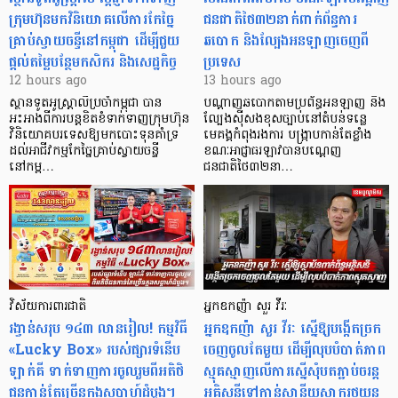
ក្រុមហ៊ុនមក​វិនិយោគលើការកែច្នៃ
ជនជាតិថៃ៣២នាក់ពាក់ព័ន្ធការ
គ្រាប់ស្វាយចន្ទីនៅកម្ពុជា ដើម្បីជួយ
ឆបោក និងល្បែងអនឡាញចេញពី
ផ្តល់តម្លៃបន្ថែមកសិករ និងសេដ្ឋកិច្ច
ប្រទេស
12 hours ago
13 hours ago
ស្ថានទូតអូស្ត្រាលីប្រចាំកម្ពុជា បាន
បណ្តាញឆបោកតាមប្រព័ន្ធអនឡាញ និង
អះអាងពីការបន្តខិតខំទាក់ទាញក្រុមហ៊ុន
ល្បែងស៊ីសងខុសច្បាប់នៅតំបន់ទន្លេ
វិនិយោគបរទេសឱ្យមកបោះទុនគាំទ្រ
មេគង្គកំពុងរងការ បង្ក្រាប​កាន់តែខ្លាំង
ដល់អាជីវកម្មកែច្នៃគ្រាប់ស្វាយចន្ទី
ខណៈអាជ្ញាធរឡាវបានបណ្តេញ
នៅកម្ព…
ជនជាតិថៃ៣២នា…
វិស័យការពារជាតិ
អ្នកឧកញ៉ា សួរ វីរៈ
រង្វាន់សរុប ១៤៣ លានរៀល! កម្មវិធី
អ្នកឧកញ៉ា សួរ វីរៈ ស្នើឱ្យបង្កើតច្រក
«Lucky Box» របស់ផ្សារទំនើប
ចេញចូលតែមួយ ដើម្បីលុបបំបាត់ភាព
ឡាក់គី ទាក់ទាញការចូលរួមពីអតិថិ
ស្មុគស្មាញលើការស្នើសុំបតភ្ជាប់ចរន្ត
ជនកាន់តែច្រើនក្នុងសប្តាហ៍ដំបូង។
អគ្គិសនីទៅកាន់ស្ថានីយសាករថយន្ត