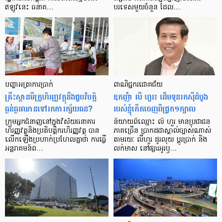
ឥឡូវ​នេះ ធនាគ…
បរទេស​មួយ​ចំនួន ដែល…
បញ្ហា​អត្រា​ការប្រាក់
ពាណិជ្ជករជោគជ័យ
គ្រឹះស្ថាន​មីក្រូ​ហិរញ្ញវត្ថុ​នឹង​ជួប​វិបត្តិ​
ឧកញ៉ា លី ហួរ៖ ដើមទុនរកស៊ីដំបូង
ធ្ងន់ធ្ងរ​ឈាន​ទៅ​រក​ការ​ក្ស័យធន?
របស់ខ្ញុំកើតចេញពីជ្រូក១ក្បាល
ក្រុម​អ្នក​ជំនាញ​នៅ​ក្នុង​វិស័យ​ធនាគារ
និយាយ​ពី​ឈ្មោះ លី ហួរ មាន​ប្រជាជន​
ហិរញ្ញវត្ថុ​និង​ប្រតិបត្តិករ​ហិរញ្ញ​វត្ថុ បាន​​
ភាគ​ច្រើន ប្រាកដ​ជា​ស្គាល់​ច្បាស់​ណាស់
លើក​ឡើង​ប្រហាក់​ប្រហែល​គ្នា​ថា ការ​ធ្វើ​
តាមរយៈ លីហួរ ដូរ​លុយ ប្តូរ​បា្រក់ និង​
អន្តរាគមន៍​ព…
លក់​មាស នៅ​ផ្សារ​អូរ​ឫ…