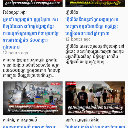
វិស័យស្រូវ អង្ករ
ហ្វីលីពីន
អ្នកនាំចេញអង្ករថៃ ត្អូញត្អែរថា ការ
ហ្វីលីពីននឹងបន្តនាំចូលអង្ករក្រោយ
បិទព្រំដែនបានបើកផ្លូវឱ្យអង្ករខ្មែរ
បារម្ភបាតុភូតអែលនីណូ បង្កឱ្យខ្វះ
វាយលុកទីផ្សារអន្តរជាតិជាមួយតម្លៃ
ស្បៀងអាហារនៅឆ្នាំក្រោយ
ទាបជាងអង្ករថៃ ៤០០ដុល្លារ
12 hours ago
ក្នុង១តោន
ហ្វីលីពីន បាន​សម្រេចបន្តនាំចូលអង្ករនៅ
ឆ្នាំនេះ ខណៈកំពុងព្រួយបារម្ភថា បាតុភូត
12 hours ago
ធម្មជាតិអែលនីណូ ដ៏ខ្លាំងក្លា​ អាចនឹង
ការលក់អង្ករផ្កាម្លិះរបស់កម្ពុជា ក្នុងតម្លៃ
ធ្វើឱ្យផលិតកម្មស្រូវក្នុងស្រុ…
ទាបជាងអង្ករហមម៉ាលិសរបស់ថៃ រហូត
ដល់៤០០ដុល្លារក្នុងមួយតោន កំពុងបង្ក
ការរញ្ជួយ និងជ្រួលច្របល់យ៉ាងខ្លា…
ការកែច្នៃគ្រាប់ស្វាយចន្ទី
ឡាវបណ្តេញជនជាតិថៃ
ស្ថានទូតអូស្ត្រាលី ប្តេជ្ញាទាក់ទាញ
ថៃរងភាពអាម៉ាស់ ខណៈឡាវបណ្តេញ