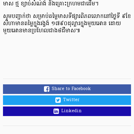
មាស ថ្ម ខ្សាច់សំណង់ និងគ្រោះក្រហមជាដើម។
សូមបញ្ជាក់ថា សម្រាប់តម្លៃមាសទីផ្សារពិភពលោក​នៅ​ថ្ងៃទី ៩ខែ
សីហាមានតម្លៃក្នុងរង្វង់ ១៧៩០ដុល្លារក្នុងមួយអោន ដោយ
មួយអោនមានប្រហែលជាង៨ជីមាស៕
Share to Facebook
Twitter
Linkedin