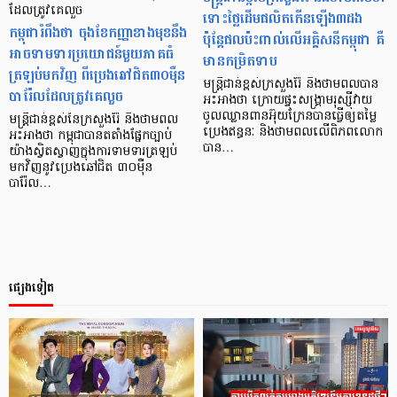
ដែលត្រូវគេលួច
ទោះថ្លៃដើមផលិតកើនឡើង៣ដង
កម្ពុជារំពឹងថា ចុងខែកញ្ញាខាងមុខនឹង
ប៉ុន្ដែផលប៉ះពាល់លើអគ្គិសនីកម្ពុជា គឺ
អាចទាមទារប្រយោជន៍មួយភាគធំ
មានកម្រិតទាប
ត្រឡប់មកវិញ ពីប្រេងឆៅជិត៣០ម៉ឺន
មន្ត្រីជាន់ខ្ពស់ក្រសួងរ៉ែ និងថាមពលបាន
បារ៉ែលដែលត្រូវគេលួច
អះអាងថា ក្រោយផ្ទុះសង្គ្រាមរុស្ស៊ីវាយ
ចូលឈ្លានពានអ៊ុយក្រែនបានធ្វើឲ្យតម្លៃ
មន្រ្តីជាន់ខ្ពស់នៃក្រសួងរ៉ែ និងថាមពល
ប្រេងឥន្ធនៈ និងថាមពលលើពិភពលោក
អះអាងថា កម្ពុជាបានតតាំងផ្នែកច្បាប់
បាន…
យ៉ាងស្វិតស្វាញក្នុងការទាមទារត្រឡប់
មកវិញនូវប្រេងឆៅជិត ៣០ម៉ឺន
បារ៉ែល…
ផ្សេងទៀត