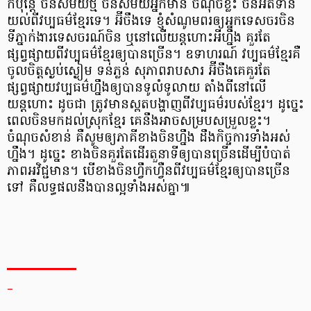
ក៏ប៉ុន្តែ ចិន​សម័យថ្មី ចិន​សម័យ​អ្នកមាន ចំណុចខ្លះ ចិនអត់ទាន់
យល់ពី​វប្បធម៌ខ្មែរទេ។ អ៊ីចឹងទេ ខ្ញុំសំណូមពរ​ឲ្យអ្នកទេសចរ​ចិន
ទីភ្នាក់ងារទេសចរណ៍ចិន ឬនៅលើ​យន្តហោះអីហ្នឹង គួរតែ
ផ្សព្វផ្សាយពីវប្បធម៌ខ្មែរ​ឲ្យបានច្រើន។ ឧទាហរណ៍ វប្បធម៌ខ្មែរ​គឺ
ចូលចិត្ត​ស្ងប់ស្ងៀម ទន់ភ្លន់ សុភាពរាបសារ អ៊ីចឹងគេគួរតែ
ផ្សព្វផ្សាយវប្បធម៌​ហ្នឹង​ឲ្យ​បានទូលំទូលាយ តាំងពីនៅលើ​
យន្តហោះ ដូចជា ត្រូវមានស្ពតបង្ហាញ​ពីវប្បធម៌របស់ខ្មែរ។ ដូច្នេះ
ពេលចិន​មក​ដល់​ស្រុក​ខ្មែរ គេ​នឹង​អាច​សម្របសម្រួលខ្លះ។
ចំណុច​សំខាន់ គឺសូម​ឲ្យ​ភាគី​ខាងចិនហ្នឹង ដឹងកិច្ចការទាំងអស់
ហ្នឹង។ ដូច្នេះ ខាងចិន​គួរតែដើរតួនាទី​ឲ្យ​បានច្រើន​ដើម្បី​បំបាត់​
ភាព​អវិជ្ជមាន។ បើ​ខាងចិន​ហ្វឹកហ្វឺនពីវប្បធម៌ខ្មែរ​ឲ្យ​បានច្រើន
ទៅ គឺ​លទ្ធផល​នឹង​បាន​ល្អ​ទាំងអស់គ្នា៕
_