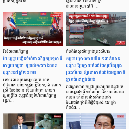
ប្រាក់​កម្ចី​ក្នុង​វិស…
រដ្ឋអាម៉េរិក លើរោងចក្រ
ថាមពលនុយក្លេអ៊ែ …
វិស័យពាណិជ្ជកម្ម
កំពង់ផែស្វយ័តក្រុងព្រះសីហនុ
ថៃ ប្តេជ្ញាបង្កើនទំហំពាណិជ្ជកម្មទ្វេភាគី
កម្ពុជាគ្រោងចាយជិត ១ពាន់លាន
ជាមួយកម្ពុជា ឱ្យដល់១៥ពាន់លាន
ដុល្លារ ប្រែក្លាយកំពង់ផែស្វយ័តក្រុង
ដុល្លារនៅឆ្នាំ២០២៧
ព្រះសីហនុ ឱ្យទៅជាកំពង់ផែអន្តរជាតិ
ខ្នាតធំនៅក្នុងតំបន់
នៅចំពោះមុខសម្តេចធិបតី ហ៊ុន
ម៉ាណែត នាយករដ្ឋមន្រ្តីនៃកម្ពុជា លោក
រាជរដ្ឋាភិបាលកម្ពុជា រួមជាមួយដៃគូជប៉ុន
ស្រី ផែថងថាន ស៊ីណាវ៉ាត្រា នាយក
បានគ្រោងថវិកាចំណាយជិត១ពាន់លាន
រដ្ឋមន្រ្តីថៃ ប្តេជ្ញាជំរុញទំហំពាណិជ្ជកម្ម
ដុល្លារ ដើម្បីសាងសង់គម្រោង
ទ្វេភ…
ចំណតផែកុងតឺន័រថ្មីចំនួន៤ នៅក្នុង
កំពង់ផ…