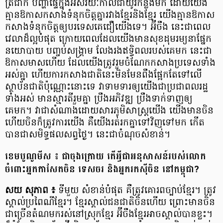
ត្រជាក់ បញ្ហាផ្ទៃក្នុង​អស់រយៈកាល​ជាយូរកន្លងមក ដោយ​យើង​
គ្មាន​ឱកាស​កសាងទំនុកចិត្ត​គ្នារវាង​ខ្មែរ​និង​ខ្មែរ យើង​គ្មាន​ឱកាស​
កសាង​ទំនុកចិត្ត​ឲ្យ​បរទេស​គេ​ជឿយើងទេ។ អ៊ីចឹង នេះ​ជាពេល
វេលា​ដ៏ល្អ​បំផុត ក្រោយពេលដែលយើងមានសុខដុមរម្យនាផ្នែក
នយោបាយ បញ្ចប់សង្គ្រាម លែងរង​ឥទ្ធិពល​របស់​គេ​មក នេះ​ជា​
ឱកាស​មាសហើយ​ ដែលយើងត្រូវរួមចំណែកកសាងប្រទេសទាំង
អស់គ្នា ហើយការកសាងជាតិ​នេះមិនមែនពឹងផ្អែកតែទៅលើ
ស្ថាប័ន​ជាតិ​ប៉ុណ្ណោះ​នោះទេ វាទាមទារ​ឲ្យ​យើង​ជាប្រជាពលរដ្ឋ​
ទាំងអស់ មានស្មារតីរួមគ្នា ប្រឹងអភិវឌ្ឍ ប្រឹងទាក់ទាញ​ឲ្យ​
គេមក។ វាជាសំណាងដោយសារ​ភូមិសាស្ត្រ​យើង យើងមានចិន
ហើយចិន​ក៏ត្រូវការយើង គឺយើងរត់រកគ្នាទៅវិញទៅមក កើត
បាន​ជាសមិទ្ធផលសព្វថ្ងៃ។ នេះ​ជាចំណុច​សំខាន់។
ខេមបូណូមីស ៖ ជាចុងក្រោយ តើអ្វីជាអនុសាសន៍របស់លោក
ចំពោះអ្នកកាសែតចិន ទេសចរ និងអ្នករកស៊ីចិន នៅកម្ពុជា?
សយ សុភាព ៖
ទីមួយ សំខាន់បំផុត គឺត្រូវគោរពច្បាប់ខ្មែរ។ ត្រូវ
ស្គាល់ប្រពៃណីខ្មែរ។ ខ្មែរ​ស្គាល់ជនជាតិចិនហើយ ព្រោះមាន​ចិន​
ជាច្រើនតំណ​មក​រស់នៅស្រុកខ្មែរ អ៊ីចឹងខ្មែរ​អាច​ស្គាល់​បានខ្លះ។