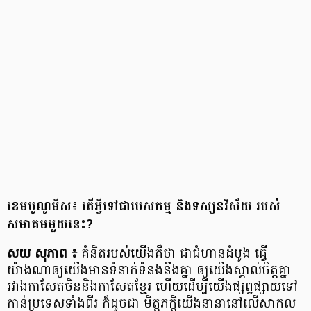
ខេមបូណូមីស៖ តើអ្វីទៅជាបេសកម្ម និងទស្សនវិស័យ របស់
សមាគមមួយនេះ?
សយ សុភាព ៖
គំនិត​របស់​យើង​គឺថា ជាជំហានដំបូង ធ្វើ
យ៉ាងណា​ឲ្យ​យើង​មាន​ទំនាក់​ទំនង​នឹងគ្នា ឲ្យ​យើង​ស្គាល់ចិត្ត​គ្នា
រវាងកាសែត​ចិន​និង​កាសែត​ខ្មែរ ហើយដើម្បីយើង​ផ្សព្វផ្សាយ​ទៅ
កាន់​ប្រទេសទាំង​ពីរ ក៏ដូចជា មិត្តភក្ដិយើង​នានា​នៅ​លើ​សាកល