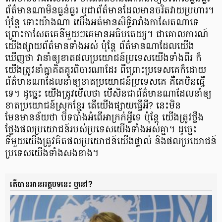
ព័ត៌មាន​ណា​មិនធ្ងន់ធ្ងរ ឬ​ជា​ព័ត៌មានដែលមានចរិត​វាយប្រហារ។
ប៉ុន្តែ ទោះយ៉ាងណា យើងអត់មានសិទ្ធិ​រារាំងកាសែត​ណា​ទេ
ព្រោះកាសែត​គេ​នីមួយៗ​គេមាន​អធិបតេយ្យ។ ជាគោល​ការណ៍
យើងផ្សាយ​ព័ត៌មានទាំងអស់ ប៉ុន្តែ ព័ត៌មានណា​ដែល​យើង​
ឃើញថា វានាំ​ឲ្យ​ខាត​ផល​ប្រយោជន៍​ប្រទេស​យើង​ទាំងពីរ ក៏
យើងត្រូវនាំគ្នា​គិតគូរពិចារណាដែរ ពីព្រោះ​ប្រទេស​គេ​ក៏ដោយ
ព័ត៌មានណា​ដែល​នាំ​ឲ្យ​ខាត​ប្រយោជន៍​ប្រទេស​គេ គឺ​គេមិនធ្វើ
ទេ។ ដូច្នេះ យើងត្រូវមើលថា បើ​សិន​ជាព័ត៌មាន​ណា​ដែលនាំ​ឲ្យ​
ខាត​ប្រយោជន៍ស្រុកខ្មែរ តើ​យើង​ផ្សាយ​ធ្វើអី? នេះ​មិន
មែនមានន័យថា បិទបាំងអំពើ​អាក្រក់​អ្វីទេ ប៉ុន្តែ យើង​ត្រូវ​ថ្លឹង
ថ្លែង​ផល​ប្រយោជន៍របស់​ប្រទេស​យើង​ទាំងអស់គ្នា។ ដូច្នេះ
ទីមួយយើង​ត្រូវ​គិត​ផល​ប្រយោជន៍​យើង​ផ្ទាល់ និង​ផល​ប្រយោជន៍​
ប្រទេស​យើង​ទាំងសងខាង។
តើ​បាន​អានអត្ថបទនេះ ឬនៅ?