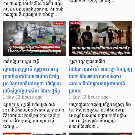
ធ្វើឱ្យផលិតកម្មស្រូវក្នុងស្រុ…
ទាបជាងអង្ករហមម៉ាលិសរបស់ថៃ រហូត
ដល់៤០០ដុល្លារក្នុងមួយតោន កំពុងបង្ក
ការរញ្ជួយ និងជ្រួលច្របល់យ៉ាងខ្លា…
ការកែច្នៃគ្រាប់ស្វាយចន្ទី
ឡាវបណ្តេញជនជាតិថៃ
ស្ថានទូតអូស្ត្រាលី ប្តេជ្ញាទាក់ទាញ
ថៃរងភាពអាម៉ាស់ ខណៈឡាវបណ្តេញ
ក្រុមហ៊ុនមក​វិនិយោគលើការកែច្នៃ
ជនជាតិថៃ៣២នាក់ពាក់ព័ន្ធការ
គ្រាប់ស្វាយចន្ទីនៅកម្ពុជា ដើម្បីជួយ
ឆបោក និងល្បែងអនឡាញចេញពី
ផ្តល់តម្លៃបន្ថែមកសិករ និងសេដ្ឋកិច្ច
ប្រទេស
1 day, 12 hours ago
1 day, 13 hours ago
ស្ថានទូតអូស្ត្រាលីប្រចាំកម្ពុជា បាន
បណ្តាញឆបោកតាមប្រព័ន្ធអនឡាញ និង
អះអាងពីការបន្តខិតខំទាក់ទាញក្រុមហ៊ុន
ល្បែងស៊ីសងខុសច្បាប់នៅតំបន់ទន្លេ
វិនិយោគបរទេសឱ្យមកបោះទុនគាំទ្រ
មេគង្គកំពុងរងការ បង្ក្រាប​កាន់តែខ្លាំង
ដល់អាជីវកម្មកែច្នៃគ្រាប់ស្វាយចន្ទី
ខណៈអាជ្ញាធរឡាវបានបណ្តេញ
នៅកម្ព…
ជនជាតិថៃ៣២នា…