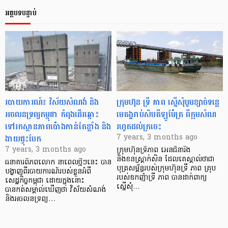
អត្ថបទបន្ទាប់
របាយការណ៍៖ វិស័យសំណង់ និង
ក្រុមហ៊ុន ទ្រី ភាព ស្នើសុំបូមខ្សាច់ទន្លេ
អចលនទ្រព្យកម្ពុជា កំពុងដើរឆ្ពោះ
មេគង្គរាប់សិបគីឡូម៉ែត្រ ពីក្អមសំណ
ទៅរកស្ថានភាពប៉ោងកាន់តែខ្លាំង និង​
រហូតដល់ក្រចេះ
ងាយ​ផ្ទុះបែក
7 years, 3 months ago
7 years, 3 months ago
ក្រុមហ៊ុនទ្រីភាព អេនជីនារីង
និងខនស្ត្រាក់សិន ដែលគេស្គាល់ថាជា
ធនាគារពិភពលោក នាពេលថ្មីៗនេះ បាន
បុត្រសម្ព័ន្ធរបស់ក្រុមហ៊ុនទ្រី ភាព គ្រុប
បង្ហាញពីរបាយការណ៍របស់ខ្លួនអំពី
របស់ឧកញ៉ាទ្រី ភាព បានដាក់ពាក្យ
សេដ្ឋកិច្ចកម្ពុជា ដោយក្នុងនោះ
ស្នើសុំ…
បានកត់សម្គាល់ឃើញថា វិស័យសំណង់
និងអចលនទ្រព្យ…