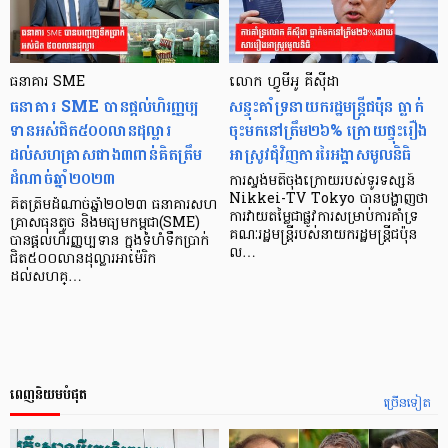
ធនាគារ SME
លោក ហ្វូមីអូ គីស៊ីដា
ធនាគារ SME បានផ្តល់ហិរញ្ញប្ប
សន្ទុះគាំទ្រនាយករដ្ឋមន្ត្រីជប៉ុន ធ្លាក់
ទានអស់ជិត៥០០លានដុល្លារ
ចុះមកនៅត្រឹម២៦% ក្រោយផ្ទុះរឿង
ដល់សហគ្រាសជាង៣ពាន់គិតត្រឹម
អាស្រូវជុំវិញការរៃអង្គាសមូលនិធិ
ដំណាច់ឆ្នាំ២០២៣
ការស្ទង់មតិចុងក្រោយរបស់ទូរទស្សន៍
Nikkei-TV Tokyo បានបង្ហាញថា
គិតត្រឹមដំណាច់ឆ្នាំ២០២៣ ធនាគារសហ
ការវាយតម្លៃជាផ្លូវការសម្រាប់ការគាំទ្រ
គ្រាសធុនតូច និងមធ្យមកម្ពុជា(SME)
គណៈរដ្ឋមន្ត្រីរបស់នាយករដ្ឋមន្ត្រីជប៉ុន
បានផ្តល់ហិរញ្ញប្បទាន ក្នុងទំហំទឹកប្រាក់
ល…
ជិត៥០០លានដុល្លារអាម៉េរិក
ដល់សហគ្…
ពេញនិយមបំផុត
ច្រើនទៀត