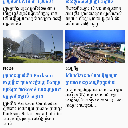
ធ្ងន់ធ្ងរ​ឈាន​ទៅ​រក​ការ​ក្ស័យធន?
របស់ខ្ញុំកើតចេញពីជ្រូក១ក្បាល
ក្រុម​អ្នក​ជំនាញ​នៅ​ក្នុង​វិស័យ​ធនាគារ
និយាយ​ពី​ឈ្មោះ លី ហួរ មាន​ប្រជាជន​
ហិរញ្ញវត្ថុ​និង​ប្រតិបត្តិករ​ហិរញ្ញ​វត្ថុ បាន​​
ភាគ​ច្រើន ប្រាកដ​ជា​ស្គាល់​ច្បាស់​ណាស់
លើក​ឡើង​ប្រហាក់​ប្រហែល​គ្នា​ថា ការ​ធ្វើ​
តាមរយៈ លីហួរ ដូរ​លុយ ប្តូរ​បា្រក់ និង​
អន្តរាគមន៍​ព…
លក់​មាស នៅ​ផ្សារ​អូរ​ឫ…
None
សេដ្ឋកិច្ច​
ក្រុមហ៊ុនផ្សារទំនើប Parkson
វិស័យ​សំខាន់ៗ​៤​ដែល​ធ្វើ​ឲ្យ​កម្ពុជា​
ចាញ់ក្ដីនៅតុលាការភ្នំពេញ និងតម្រូវ
ក្លាយ​ជា​កូន​ខ្លា​សេដ្ឋកិច្ច​ក្នុង​តំបន់
ឲ្យបង់ប្រាក់ជាង១៤៤ លានដុល្លារទៅ
ប្រទេស​កម្ពុជា​ត្រូវ​បាន​ធនាគារ​អភិវឌ្ឍន៍​
ឲ្យក្រុមហ៊ុនម្ចាស់ គម្រោង
អាស៊ី (ADB) ឲ្យ​រហ័ស​នាមថា «ខ្លា​
សេដ្ឋកិច្ច​ថ្មី​នៃ​អាស៊ី» ដោយសារ​ប្រទេស​
ក្រុមហ៊ុន Parkson Cambodia
អាស៊ី​អាគ្នេយ៍​មួយ​ន…
ស្ថិតនៅក្រោមការគ្រប់គ្រងរបស់ក្រុមហ៊ុន
Parkson Retail Asia Ltd ដែល
បានចុះបញ្ចីផ្សារហ៊ុននៅសិង្ហបុរីនោះ
បានចា…