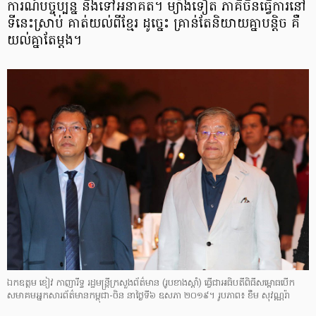
ការណ៍​បច្ចុប្បន្ន និង​ទៅអនាគត។ ម្យ៉ាងទៀត ភាគីចិន​ធ្វើការនៅ
ទីនេះ​ស្រាប់ គាត់យល់ពីខ្មែរ ដូច្នេះ គ្រាន់តែនិយាយគ្នា​បន្តិច គឺ​
យល់​គ្នា​តែម្ដង។
ឯកឧត្ដម ខៀវ កាញារីទ្ធ រដ្ឋមន្ត្រីក្រសួងព័ត៌មាន (រូបខាងស្ដាំ) ធ្វើ​ជាអធិបតី​ពិធី​សម្ពោធ​បើក​
សមាគម​អ្នក​សារព័ត៌មាន​កម្ពុជា-ចិន នាថ្ងៃទី៦ ឧសភា ២០១៩។ រូបភាព៖ ខឹម សុវណ្ណរ៉ា