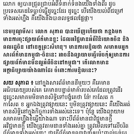
លោក ឲ្យបានជ្រួតជ្រាប​អំពីទំនាក់ទំនង​យើងទាំងពីរ ដូច
ប្រទេស​គេដទៃធ្លាប់ធ្វើ​ដូច្នេះ​ដែរ ដូច្នេះ បើ​យើងយល់​ពីជម្រៅ​
ទាំងអស់ហ្នឹង គឺ​យើង​នឹង​បាន​លទ្ធផល​ផ្លែផ្កា។
ខេមបូណូមីស៖ លោក សុភាព បានឃើញហើយថា កន្លងមក
មានការចុះផ្សាយព័ត៌មានខ្លះ ដែលអវិជ្ជមានអំពី​វិនិយោគចិន និង
ពលរដ្ឋចិន នៅខេត្តព្រះសីហនុ។ មានការមន្ទិលថា សមាគមអ្នក
សារព័ត៌មានកម្ពុជា-ចិននេះ អាចនឹងព្យាយាមធ្វើម៉េចកុំឲ្យមានការ
ផ្សាយព័ត៌មានមិនល្អអំពីចិននៅកម្ពុជា។ តើលោកមាន
អត្ថាធិប្បាយយ៉ាងណាដែរ ចំពោះការមន្ទិលនេះ?
សយ សុភាព ៖
នៅក្នុងសារព័ត៌មាន​នីមួយៗ គឺគេមាន​
អធិបតេយ្យរបស់គេ គេមានបន្ទាត់​មាគ៌ារបស់គេដែលត្រូវដើរ
ដូច្នេះ​សមាគម​មិន​មាន​សិទ្ធិ​ទៅបង្ខំ​គេថា នែ៎! កាសែត ក
កាសែត ខ អ្នកឯងត្រូវផ្សាយនេះ ឬ​មិន​ត្រូវ​ផ្សាយ​នេះ គឺ​យើង​អត់
មាន​សិទ្ធិ​នៅ​ក្នុង​កិច្ចការទាំងអស់​នេះ​ទេ។ ប៉ុន្តែ យើងព្យាយាម​
សមាគម​ហ្នឹងខំធ្វើយ៉ាងណា ទោះបីព័ត៌មាន​ជា​វិជ្ជមានក្ដី
អវិជ្ជមាន​ក្ដី យើងត្រូវតាមដាន​ទាំងអស់គ្នា ត្រូវមើលទៅលើចរិត​
ព័ត៌មាន​ទាំងអស់​នោះ ថា​តើ​ព័ត៌មានណា​វា​នាំ​ឲ្យ​ប៉ះពាល់ធ្ងន់ធ្ងរ