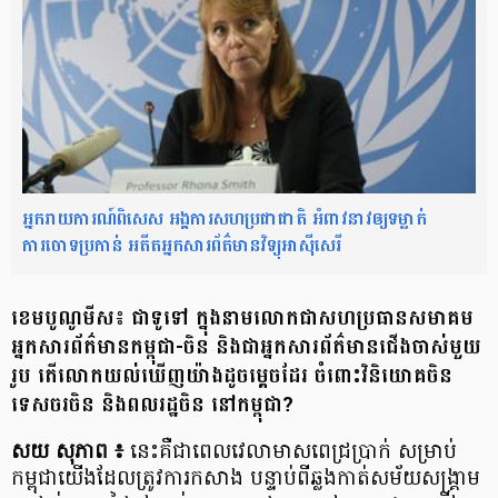
អ្នករាយការណ៍ពិសេស អង្គការសហប្រជាជាតិ អំពាវនាវឲ្យទម្លាក់
ការចោទប្រកាន់ អតីតអ្នកសារព័ត៌មានវិទ្យុអាស៊ីសេរី
ខេមបូណូមីស៖ ជាទូទៅ ក្នុងនាមលោកជាសហប្រធានសមាគម
អ្នកសារព័ត៌មានកម្ពុជា-ចិន និងជាអ្នកសារព័ត៌មានជើងចាស់មួយ
រូប តើលោកយល់ឃើញយ៉ាងដូចម្ដេចដែរ ចំពោះវិនិយោគចិន
ទេសចរចិន និងពលរដ្ឋចិន នៅកម្ពុជា?
សយ សុភាព ៖
នេះ​គឺជាពេលវេលា​មាសពេជ្រប្រាក់ សម្រាប់
កម្ពុជាយើង​ដែលត្រូវការកសាង បន្ទាប់ពីឆ្លងកាត់​សម័យ​សង្គ្រាម