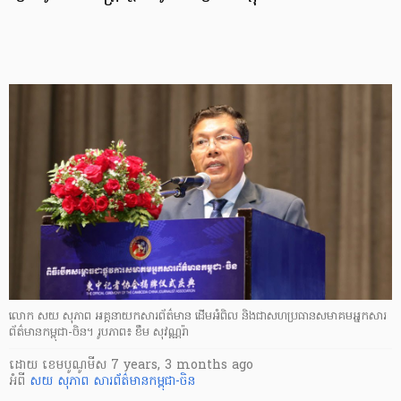
លោក សយ សុភាព អគ្គនាយក​សារព័ត៌មាន ដើមអំពិល និង​ជា​សហប្រធាន​សមាគម​អ្នក​សារ
ព័ត៌មាន​កម្ពុជា-ចិន។ រូបភាព៖ ខឹម សុវណ្ណរ៉ា
ដោយ
​ ខេមបូណូមីស
7 years, 3 months ago
អំពី
សយ សុភាព
សារព័ត៌មាន​កម្ពុជា-ចិន