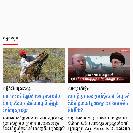
ផ្សេងទៀត
កម្ចី​​វិស័យ​ស្រូវ​អង្ករ
សមុទ្រហ័រម៉ូស
ធនាគារ​អភិវឌ្ឍន៍​ជនបទ ព្រមាន​ជន​
ហេតុអ្វីច្រកសមុទ្រហ័រម៉ូស ជាចំណុចដ៏
ខិលខូច​ដែល​កេង​ចំណេញ​ពី​​កម្ចី​ក្នុង​
រំជើបរំជួលនៅក្នុងជម្លោះរវាងអាម៉េរិក
វិស័យ​ស្រូវ​អង្ករ
និងអ៊ីរ៉ង់?
ធនាគារ​អភិវឌ្ឍន៍​ជនបទ​បាន​ចេញ​សេចក្តី​
បន្ទាប់ពីការវាយប្រហារដោយយន្តហោះ
ប្រកាស​ភ្លាមៗ ព្រមាន​ដល់​ជន​ខិលខូច​
បំបាំងកាយដែលជាស្ដេចបក្សីស្លាបដែកដ៏
ដែល​កំពុង​តែ​កេង​ចំណេញ​ពី​គម្រោង​ផ្តល់​
គ្រោះថ្នាក់ Air Force B-2 របស់សហ