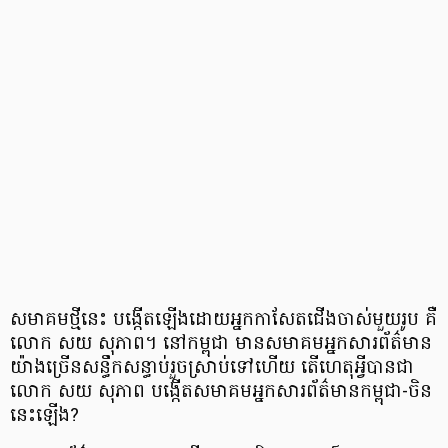
សមាគម​ថ្មីនេះ បង្កើត​ឡើង​ដោយ​អ្នកកាសែត​ជើង​ចាស់​មួយរូប គឺ
លោក សយ សុភាព។ នៅកម្ពុជា មាន​សមាគម​អ្នកសារព័ត៌មាន​
យ៉ាងច្រើន​សន្ធឹក​សន្ធាប់​រួច​ស្រាប់​ទៅ​ហើយ តើ​ហេតុ​អ្វី​បាន​ជា​
លោក សយ សុភាព បង្កើត​សមាគម​អ្នក​សារព័ត៌មាន​កម្ពុជា-ចិន​
នេះឡើង?