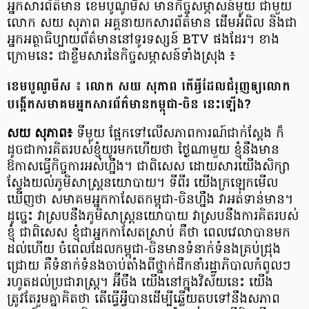
អ្នកសារព័ត៌មាន ខេមបូណូមីស មានកិច្ចសម្ភាសន៍​មួយ ជាមួយ
លោក សយ សុភាព អគ្គនាយក​​សារព័ត៌មាន ដើមអំពិល និងជា​
អ្នក​អត្ថាធិប្បាយ​ព័ត៌មាន​នៅ​ទូរទស្សន៍ BTV ផងដែរ។ ខាង
ក្រោម​នេះ ជាខ្លឹមសារ​នៃ​កិច្ច​សម្ភាសន៍ទាំងស្រុង ៖
ខេមបូណូមីស ៖ លោក សយ សុភាព តើ​អ្វី​ដែល​ជំរុញ​ឲ្យ​លោក​
បង្កើត​សមាគម​អ្នកសារព័ត៌មានកម្ពុជា-ចិន នេះឡើង?
សយ សុភាព៖
ទីមួយ ផ្អែក​ទៅលើ​សភាពការណ៍​ជាក់ស្ដែង ក៏
ដូចជា​ការគិតរបស់ខ្ញុំ​យូរមកហើយថា ថ្ងៃណាមួយ​ ខ្ញុំនឹងមាន​
ឱកាស​ធ្វើកិច្ចការអស់ហ្នឹង។ ជាពិសេស ដោយសារយើង​សិក្សា​
ស្វែងយល់​ភូមិសាស្ត្រ​នយោបាយ។ ទីពីរ យើង​ក្រឡេក​មើល
ឃើញថា សមាគម​អ្នកកាសែត​កម្ពុជា-ចិន​ហ្នឹង វា​អត់ទាន់មាន។
ដូច្នេះ វា​ស្រប​នឹង​ភូមិសាស្ត្រ​នយោបាយ វាស្រប​នឹង​ការគិត​របស់​
ខ្ញុំ ជាពិសេស ខ្ញុំ​ជា​អ្នក​កាសែត​ស្រាប់ គឺថា ពេលវេលា​បាន​មក​
ដល់​ហើយ ចំពេល​ដែល​កម្ពុជា-ចិន​មាន​ទំនាក់ទំនង​គ្រប់​ជ្រុង​
ជ្រោយ គឺទំនាក់ទំនង​ចាប់តាំងពីថ្នាក់ដឹកនាំ​រដ្ឋាភិបាលកំពូលៗ
រហូតដល់​ប្រជារាស្ត្រ។ អ៊ីចឹង យើង​នៅក្នុង​វិស័យនេះ យើង
ត្រូវតែរួមគ្នាគិតថា តើ​ធ្វើ​អ្វី​បានដើម្បី​ឆ្លើយតប​ទៅ​នឹង​សភាព​