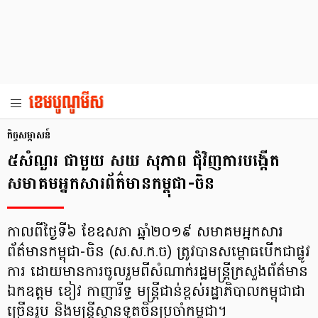
កិច្ច​សម្ភាសន៍
៥សំណួរ ជាមួយ សយ សុភាព ជុំវិញការ​បង្កើត​
សមាគម​អ្នក​សារព័ត៌មាន​កម្ពុជា-ចិន
កាលពីថ្ងៃទី៦ ខែឧសភា ឆ្នាំ​២០១៩ សមាគម​អ្នក​សារ
ព័ត៌មាន​កម្ពុជា-ចិន (ស.ស.ក.ច) ត្រូវ​បាន​សម្ពោធ​បើក​ជាផ្លូវ
ការ ដោយ​មាន​ការចូលរួម​ពី​សំណាក់​រដ្ឋមន្ត្រី​ក្រសួង​ព័ត៌មាន
ឯកឧត្ដម ខៀវ កាញារីទ្ធ មន្ត្រីជាន់ខ្ពស់រដ្ឋាភិបាល​កម្ពុជាជា
ច្រើន​រូប និង​មន្ត្រី​ស្ថានទូត​ចិន​ប្រចាំ​កម្ពុជា។