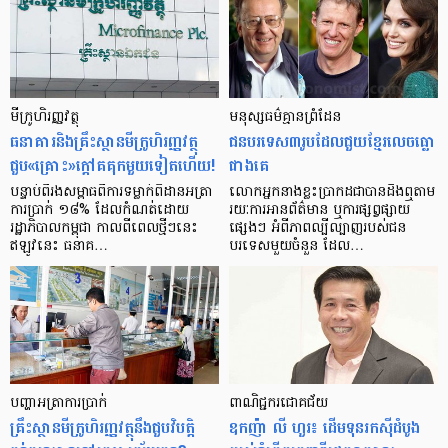
មីក្រូ​ហិរញ្ញវត្ថុ
មនុស្ស​ធម៌​គ្មាន​ព្រំដែន
ធនាគារ​និង​គ្រឹះស្ថាន​មីក្រូ​ហិរញ្ញវត្ថុ​
ជន​បរទេស​៣​រូប​ដែល​ជួយ​ខ្មែរ​លេច​ធ្លោ​
ជួប«គ្រោះ»ក្តៅ​គគុក​មួយ​ទៀត​ហើយ!
ជាង​គេ
បន្ទាប់​ពី​រង​សម្ពាធ​​ពី​ការ​ទម្លាក់​ពិដាន​អត្រា​
លោកអ្នក​នាង​ខ្លះ​ប្រាកដ​ជា​បាន​​ដឹង​ឮ​តាម​
ការ​ប្រាក់ ១៨​% ដែល​កំណត់​ដោយ​
រយៈ​ការ​អាន​ព័ត៌មាន ឬ​ការ​ផ្សព្វផ្សាយ​
រដ្ឋាភិបាល​កម្ពុជា កាល​ពី​ពេល​ថ្មីៗ​នេះ
ផ្សេងៗ អំពី​ភាព​ល្បីល្បាញ​របស់​ជន​
ឥឡូវ​នេះ ធនាគ…
បរទេស​មួយ​ចំនួន ដែល…
បញ្ហា​អត្រា​ការប្រាក់
ពាណិជ្ជករជោគជ័យ
គ្រឹះស្ថាន​មីក្រូ​ហិរញ្ញវត្ថុ​នឹង​ជួប​វិបត្តិ​
ឧកញ៉ា លី ហួរ៖ ដើមទុនរកស៊ីដំបូង