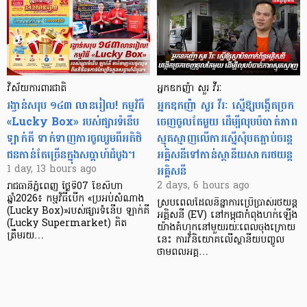
វិស័យការពារជាតិ
អ្នកឧកញ៉ា សួរ វីរៈ
រង្វាន់សរុប ១៤៣ លានរៀល! កម្មវិធី
អ្នកឧកញ៉ា សួរ វីរៈ ស្នើឱ្យបង្កើតច្រក
«Lucky Box» របស់ផ្សារទំនើប
ចេញចូលតែមួយ ដើម្បីលុបបំបាត់ភាព
ឡាក់គី ទាក់ទាញការចូលរួមពីអតិថិ
ស្មុគស្មាញលើការស្នើសុំបតភ្ជាប់ចរន្ត
ជនកាន់តែច្រើនក្នុងសប្តាហ៍ដំបូង។
អគ្គិសនីទៅកាន់ស្ថានីយសាករថយន្ត
អគ្គិសនី
1 day, 13 hours ago
2 days, 6 hours ago
រាជធានីភ្នំពេញ ថ្ងៃទី07 ខែសីហា
ឆ្នាំ2026៖ កម្មវិធីបើក «ប្រអប់សំណាង
ស្របពេលដែលនិន្នាការប្រើប្រាស់រថយន្ត
(Lucky Box)»របស់ផ្សារទំនើប ឡាក់គី
អគ្គិសនី (EV) នៅកម្ពុជាកំពុងហក់ឡើង
(Lucky Supermarket) គិត
យ៉ាងគំហុកនៅមួយរយៈពេលចុងក្រោយ
ត្រឹមរយ…
នេះ ការវិនិយោគលើស្ថានីយបញ្ចូល
ថាមពលអគ្គ…