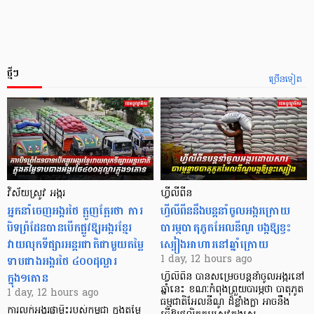
ថ្មីៗ
ច្រើនទៀត
វិស័យស្រូវ អង្ករ
ហ្វីលីពីន
អ្នកនាំចេញអង្ករថៃ ត្អូញត្អែរថា ការ
ហ្វីលីពីននឹងបន្តនាំចូលអង្ករក្រោយ
បិទព្រំដែនបានបើកផ្លូវឱ្យអង្ករខ្មែរ
បារម្ភបាតុភូតអែលនីណូ បង្កឱ្យខ្វះ
វាយលុកទីផ្សារអន្តរជាតិជាមួយតម្លៃ
ស្បៀងអាហារនៅឆ្នាំក្រោយ
ទាបជាងអង្ករថៃ ៤០០ដុល្លារ
1 day, 12 hours ago
ក្នុង១តោន
ហ្វីលីពីន បាន​សម្រេចបន្តនាំចូលអង្ករនៅ
ឆ្នាំនេះ ខណៈកំពុងព្រួយបារម្ភថា បាតុភូត
1 day, 12 hours ago
ធម្មជាតិអែលនីណូ ដ៏ខ្លាំងក្លា​ អាចនឹង
ការលក់អង្ករផ្កាម្លិះរបស់កម្ពុជា ក្នុងតម្លៃ