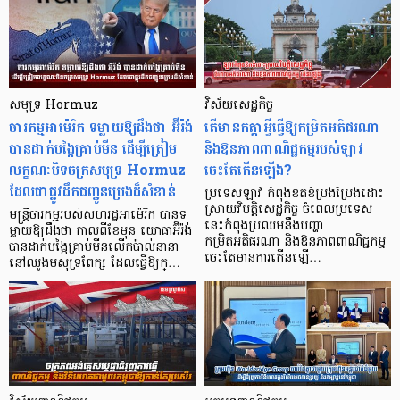
សមុទ្រ Hormuz
វិស័យសេដ្ឋកិច្ច
ចារកម្មអាម៉េរិក ទម្លាយឱ្យដឹងថា អ៊ីរ៉ង់
តើមានកត្តាអ្វីធ្វើឱ្យកម្រិតអតិផរណា
បានដាក់បង្កៃគ្រាប់មីន ដើម្បីត្រៀម
និងឱនភាពពាណិជ្ជកម្មរបស់ឡាវ
លក្ខណៈបិទចក្រសមុទ្រ Hormuz
ចេះតែកើនឡើង?
ដែលជាផ្លូវដឹកជញ្ជូនប្រេងដ៏សំខាន់
ប្រទេសឡាវ កំពុងខិតខំប្រឹងប្រែងដោះ
ស្រាយវិបត្តិសេដ្ឋកិច្ច ចំពេលប្រទេស
មន្ត្រីចារកម្មរបស់សហរដ្ឋអាម៉េរិក បានទ
នេះកំពុងប្រឈមនឹងបញ្ហា
ម្លាយឱ្យដឹងថា កាលពីខែមុន យោធាអ៊ីរ៉ង់
កម្រិតអតិផរណា និងឱនភាពពាណិជ្ជកម្ម
បានដាក់បង្កៃគ្រាប់មីនលើកប៉ាល់នានា
ចេះតែមានការកើនឡើ…
នៅឈូងមសុទ្រពែក្ស ដែលធ្វើឱ្យក្…