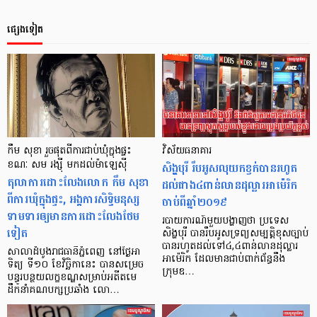
ផ្សេងទៀត
កឹម សុខា រួច​ផុត​ពីការជាប់​ឃុំ​ក្នុង​ផ្ទះ
វិស័យធនាគារ
ខណៈ សម រង្ស៊ី មក​ដល់​ម៉ាឡេស៊ី
សិង្ហបុរី រឹបអូសលុយកខ្វក់បានរហូត
តុលាការ​ដោះលែង​លោក កឹម សុខា
ដល់ជាង៤ពាន់លានដុល្លារអាម៉េរិក
ពី​ការឃុំ​ក្នុង​ផ្ទះ, អង្គការ​សិទ្ធិ​មនុស្ស​
ចាប់ពីឆ្នាំ២០១៩
ទាមទារ​ឲ្យមាន​ការ​ដោះលែងថែម
របាយការណ៍មួយបង្ហាញថា ប្រទេស
ទៀត
សិង្ហបុរី បានរឹបអូសទ្រព្យសម្បត្តិខុសច្បាប់
បានរហូតដល់ទៅ៤,៤ពាន់លានដុល្លារ
សាលាដំបូង​រាជ​ធានី​ភ្នំពេញ នៅថ្ងៃ​អា
អាម៉េរិក ដែលមានជាប់ពាក់ព័ន្ធនឹង
ទិត្យ ទី​១០ ខែ​វិច្ឆិកា​នេះ បាន​សម្រេច​
ក្រុមឧ…
បន្ធូរ​បន្ថយ​លក្ខខណ្ឌ​សម្រាប់​អតីត​មេ
ដឹកនាំ​គណបក្ស​ប្រឆាំង លោ…