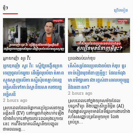
ថ្មីៗ
ច្រើនទៀត
អ្នកឧកញ៉ា សួរ វីរៈ
ប្រលងចប់បាក់ឌុប
អ្នកឧកញ៉ា សួរ វីរៈ ស្នើឱ្យបង្កើតច្រក
តើសិស្សដែលប្រលងចប់បាក់ឌុប គួរ
ចេញចូលតែមួយ ដើម្បីលុបបំបាត់ភាព
ចាប់រៀនមុខជំនាញអ្វីខ្លះ ដែលកំពុង
ស្មុគស្មាញលើការស្នើសុំបតភ្ជាប់ចរន្ត
មានទីផ្សារការងារខ្ពស់នាពេលបច្ចុប្បន្ន
អគ្គិសនីទៅកាន់ស្ថានីយសាករថយន្ត
និងអនាគត?
អគ្គិសនី
2 hours ago
2 hours ago
ស្របពេលនៅក្នុងយុគសម័យដែល
បច្ចេកវិទ្យា និងបញ្ញាសិប្បនិម្មិត (AI)
ស្របពេលដែលនិន្នាការប្រើប្រាស់រថយន្ត
កំពុងផ្លាស់ប្តូរមុខមាត់នៃទីផ្សារការងារយ៉ាង
អគ្គិសនី (EV) នៅកម្ពុជាកំពុងហក់ឡើង
រហ័សសញ្ញាបត្រតែមួយមុខ លែង
យ៉ាងគំហុកនៅមួយរយៈពេលចុងក្រោយ
គ្រប់គ្រ…
នេះ ការវិនិយោគលើស្ថានីយបញ្ចូល
ថាមពលអគ្គ…