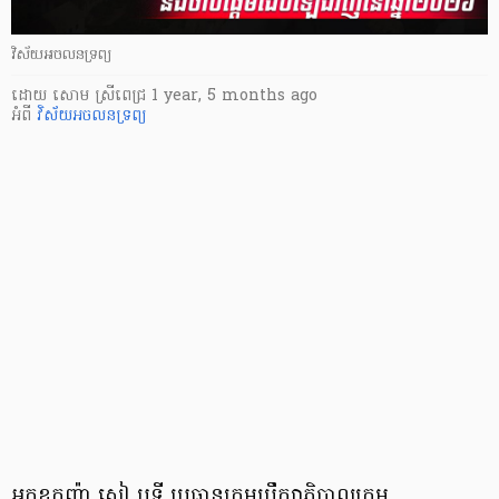
វិស័យអចលនទ្រព្យ
ដោយ
សោម ស្រីពេជ្រ
1 year, 5 months ago
អំពី
វិស័យអចលនទ្រព្យ
អ្នកឧកញ៉ា សៀ ឬទ្ធី ប្រធានក្រុមប្រឹក្សាភិបាលក្រុម