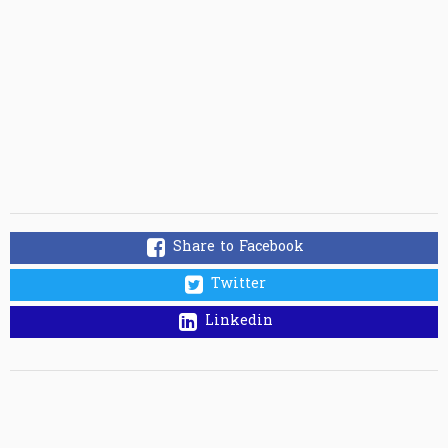
Share to Facebook
Twitter
Linkedin