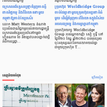
វិស័យពាណិជ្ជកម្ម
អត្ថបទពាណិជ្ជកម្ម
ចក្រភពអង់គ្លេសប្តេជ្ញាជំរុញការធ្វើ
ក្រុមហ៊ុន Worldbridge Group
ពាណិជ្ជកម្ម និងវិនិយោគ​ជាមួយ
ចាប់ដៃគ្នាជាមួយក្រុមហ៊ុនអន្តរជាតិធំ
កម្ពុជាឱ្យកាន់តែប្រសើរ
មួយ ដើម្បីជំរុញការវិនិយោគក្នុងវិស័យ
អចលនទ្រព្យ និងកម្សាន្ដនៅកម្ពុជា
លោក Matt Western តំណាង
ប្រេសិតពាណិជ្ជកម្មរបស់នាយក​រដ្ឋមន្ត្រី
ក្រុមហ៊ុនយក្ស Worldbridge
ចក្រភពអង់គ្លេសប្រចាំនៅកម្ពុជា
Group របស់អ្នកឧកញ៉ា សៀ ឫទ្ធី នៅ
វៀតណាម ថៃ និងឡាវបានបញ្ជាក់ជាថ្មី
ថ្ងៃទី២០ ខែធ្នូ ឆ្នាំ២០២៤ បានសម្រេច
អំពីការប្តេជ្ញា…
ចុះអនុស្សរណៈនៃការយោគយល់គ្នា
ជាមួយក្រុមហ៊ុន T…
ពេញនិយមបំផុត
ច្រើនទៀត