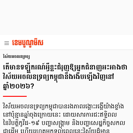
វិស័យអចលនទ្រព្យ
តើមានទឡ្ហីករណ៍អ្វីខ្លះជំរុញឱ្យអ្នកជំនាញអះអាងថា
វិស័យអចលនទ្រព្យកម្ពុជានឹងងើបឡើងវិញនៅ
ឆ្នាំ២០២៦?
វិស័យអចលនទ្រព្យកម្ពុជាបានរងភាពរង្គោះរង្គើយ៉ាងខ្លាំង
នៅប៉ុន្មានឆ្នាំចុងក្រោយនេះ ដោយសារការជះឥទ្ធិពល
នៃវិបត្តិកូវីដ-១៩ បញ្ហាសង្គ្រាម និងបញ្ហាសេដ្ឋកិច្ចសកល
ជាដើម ហើយរហូតមកទល់ពេលនេះវិស័យដ៏មាន