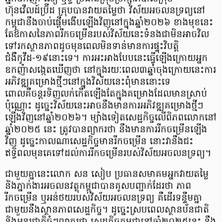
ហ៊ុនវើលដ៍ប៊្រីដ គ្រុបបានវាយតម្លៃថា វិស័យអចលនទ្រព្យនៅ
កម្ពុជានឹងចាប់ផ្តើមងើបឡើងវិញនៅក្នុងឆ្នាំ២០២៦ ខាងមុខនេះ
តែឱកាសនៃភាពរីកចម្រើនរបស់វិស័យនេះទំនងជាមិនអាចវិល
ទៅរកស្ថានភាពដូចមុនពេលមិនទាន់មានការផ្ទុះវិបត្តិ
ជំងឺកូវីដ-១៩នោះទេ។ ការអះអាងបែបនេះធ្វើឡើងក្រោយអ្នក
ឧកញ៉ាសង្កេតឃើញថា នៅក្នុងរយៈពេល៣ឆ្នាំចុងក្រោយនេះការ
អភិវឌ្ឍគម្រោងថ្មីៗនៅក្នុងវិស័យនេះពុំមាននោះទេ
ពោលគឺចន្តរទិញលក់កើតឡើងតែក្នុងគម្រោងដែលមានស្រាប់
ប៉ុណ្ណោះ ដូច្នេះវិស័យនេះអាចនឹងមានការអភិវឌ្ឍគម្រោងថ្មីៗ
ឡើងវិញនៅឆ្នាំ២០២៦។ ម្យ៉ាងទៀតសេដ្ឋកិច្ចលើពិភពលោកនៅ
ឆ្នាំ២០២៥ នេះ ត្រូវបានព្យាករថា នឹងមានការរីកចម្រើនឡើង
វិញ ដូច្នេះកាលណាសេដ្ឋកិច្ចមានរីកចម្រើន នោះវានឹងជះ
ឥទ្ធិពលមុនគេទៅដល់ការរីកចម្រើនរបស់វិស័យអចលនទ្រព្យ។
ជាមួយគ្នានេះលោក សន សៀប ប្រធានសមាគមអ្នកវាយតម្លៃ
និងភ្នាក់ងារអចលនវត្ថុកម្ពុជាបានគូសបញ្ជាក់ដែរថា ភាព
រីកចម្រើន ឬអន់ថយរបស់វិស័យអចលនទ្រព្យ គឺដើរទន្ទឹមគ្នា
ជាមួយនឹងស្ថានភាពសេដ្ឋកិច្ច។ ដូច្នេះស្របពេលស្ថានប័នជាតិ