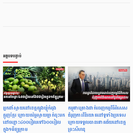
អត្ថបទបន្ទាប់
អ្នកដាំស្វាយនៅខេត្តត្បូងឃ្មុំកំពុង
កម្ពុជាគ្រោងដាក់ចេញកម្មវិធីពិសេស
ត្អូញត្អែរ ក្រោយតម្លៃស្វាយធ្លាក់ចុះមក
ជំរុញការវិនិយោគនៅទូទាំងប្រទេស
នៅចន្លោះ៤០០រៀលទៅ៦០០រៀល
ក្រោយទទួលបានជោគជ័យនៅខេត្ត
ក្នុង១គីឡូក្រាម
ព្រះសីហនុ