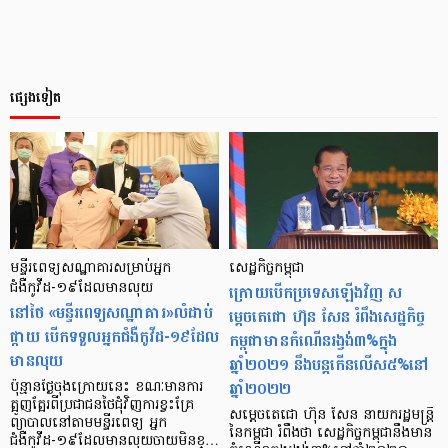
ផ្សេងទៀត
មន្ទីរពេទ្យ​សណ្ឋាគារសម្រាប់អ្នក
សេដ្ឋកិច្ចកម្ពុជា
ជំងឺកូវីដ-១៩​ដែលមានលុយ
ក្រោយបើកប្រទេសឡើងវិញ ស
នៅថៃ «មន្ទីរពេទ្យសណ្ឋាគារ»លំដាប់
ម្តេចតេជោ ហ៊ុន សែន រំពឹងសេដ្ឋកិច្ច
ផ្កាយ បើកទទួល​​អ្នកជំងឺកូវីដ-១៩​​ដែល
កម្ពុជាមានកំណើនរង្វង់៣%ក្នុង
មានលុយ
ឆ្នាំ២០២១ នឹងបន្ដកើនលើស៥%នៅ
ឆ្នាំ២០២២
ប៉ុន្មានថ្ងៃចុងក្រោយនេះ ខណៈ​មាន​ការ
ត្អូញត្អែរ​ពីប្រជាជនថៃជុំវិញ​ការខ្វះ​គ្រែ
សម្តេចតេជោ ហ៊ុន សែន នាយករដ្ឋមន្ត្រី
ព្យាបាល​នៅតាមមន្ទីរពេទ្យ អ្នក
នៃកម្ពុជា រំពឹងថា សេដ្ឋកិច្ចកម្ពុជានឹងមាន
ជំងឺកូវីដ-១៩​ដែលមានលុយ​ចាយ​មិនខ្…