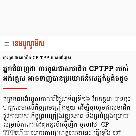
ការចូលជាសមាជិក CP TPP របស់អង់គ្លេស
អ្នកជំនាញថា ការចូលជាសមាជិក CPTPP របស់
អង់គ្លេស អាចទាញបានប្រយោជន៍សេដ្ឋកិច្ចតិចតួច
ចក្រភពអង់គ្លេសកាលពីថ្ងៃអាទិត្យទី១៦ ខែកក្កដា បានចុះ
ហត្ថលេខាលើកិច្ចព្រមព្រៀងមួយ ដើម្បីចូលរួមជាសមាជិក
ផ្លូវការរបស់ កិច្ចព្រមព្រៀងវឌ្ឍនភាព និងគ្រប់ជ្រុងជ្រោយ
សម្រាប់ភាពជាដៃគូអន្តរប៉ាស៊ីហ្វិក ឬហៅថា CP
TPPហើយ ដោយការចុះហត្ថលេខានេះ ធ្វើឡើង នៅ