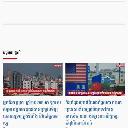
អត្ថបទបន្ទាប់
អ្នកជំនាញថា ឆ្នាំ២០២៣ ជាឱកាស
ចិនកំពុងរបូតតំណែងកំពូលតារាងជា
សម្រាប់អ្នកមានធនធានប្រមូលទិញ
ប្រទេសនាំចេញធំបំផុតទៅកាន់
អចលនទ្រព្យក្នុងទីតាំង និងតម្លៃសម
អាមេរិក ខណៈជម្លោះពាណិជ្ជកម្ម
រម្យ
កំពុងរីកកាន់តែធំ