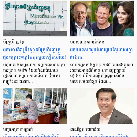
មីក្រូ​ហិរញ្ញវត្ថុ
មនុស្ស​ធម៌​គ្មាន​ព្រំដែន
ធនាគារ​និង​គ្រឹះស្ថាន​មីក្រូ​ហិរញ្ញវត្ថុ​
ជន​បរទេស​៣​រូប​ដែល​ជួយ​ខ្មែរ​លេច​ធ្លោ​
ជួប«គ្រោះ»ក្តៅ​គគុក​មួយ​ទៀត​ហើយ!
ជាង​គេ
បន្ទាប់​ពី​រង​សម្ពាធ​​ពី​ការ​ទម្លាក់​ពិដាន​អត្រា​
លោកអ្នក​នាង​ខ្លះ​ប្រាកដ​ជា​បាន​​ដឹង​ឮ​តាម​
ការ​ប្រាក់ ១៨​% ដែល​កំណត់​ដោយ​
រយៈ​ការ​អាន​ព័ត៌មាន ឬ​ការ​ផ្សព្វផ្សាយ​
រដ្ឋាភិបាល​កម្ពុជា កាល​ពី​ពេល​ថ្មីៗ​នេះ
ផ្សេងៗ អំពី​ភាព​ល្បីល្បាញ​របស់​ជន​
ឥឡូវ​នេះ ធនាគ…
បរទេស​មួយ​ចំនួន ដែល…
បញ្ហា​អត្រា​ការប្រាក់
ពាណិជ្ជករជោគជ័យ