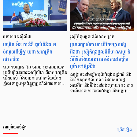
ធនាគារអេស៊ីលីដា
រុស្ស៊ីកំពុងផ្ដល់ព័ត៌មានសម្ងាត់
បណ្ឌិត អ៊ិន ចាន់នី ផ្ដល់គំនិត ២​
ប្រភពច្បាស់ការអាម៉េរិកទម្លាយឱ្យ
ចំណុច​ដើម្បីក្លាយ​ជា​សហគ្រិន​
ដឹងថា រុស្ស៊ីកំពុងផ្ដល់ព័ត៌មានសម្ងាត់
ជោគជ័យ
អំពីទីតាំងយោធាអាម៉េរិកនៅមជ្ឈិម
បូព៌ាទៅឱ្យអ៊ីរ៉ង់
លោកបណ្ឌិត អ៊ិន ចាន់នី ប្រធាននាយក
ប្រតិបត្តិធនាគារអេស៊ីលីដា គឺជាសហគ្រិន
សង្គ្រាមនៅមជ្ឈិមបូព៌ាកំពុងបន្ដរីកធំ និង
ជើងចាស់ និងមានភាពជោគជ័យយ៉ាង
ពិបាកស្មានដល់ ខណៈដែលសហរដ្ឋ
ខ្លាំងនៅក្នុងមុខជំនួញក្នុងវិស័យធនាគា…
អាម៉េរិក និងអ៊ីរ៉ង់នៅចុងក្រោយនេះ បាន
ទាល់ចោលការចរចារវាងគ្នា និងបន្ដប្រ…
ពេញនិយមបំផុត
ច្រើនទៀត