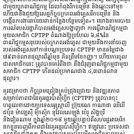
ជាមួយប្លុកពាណិជ្ជកម្ម ដែលកំពុងរីកចម្រើន និងឆ្ពោះទៅមុខ
ហើយវានឹងជួយឱ្យសេដ្ឋកិច្ចចក្រភពអង់គ្លេសរីកចម្រើន និង
បង្កើតការងាររាប់រយពាន់កន្លែងបន្ថែមទៀត»។ យោងតាមរបាយ
ការណ៍របស់រដ្ឋាភិបាលអង់គ្លេសបង្ហាញថា ការធ្វើពាណិជ្ជកម្មជា
មួយសមាជិក CPTPP តំណាងឱ្យប្រហែល ៦,៨%នៃ
ពាណិជ្ជកម្មសរុបរបស់ចក្រភពអង់គ្លេស ជាមួយនឹងការនាំចេញ
របស់អង់គ្លេសទៅកាន់បណ្តាប្រទេស CPTPP មានតម្លៃជាង
៧៩ពាន់លានដុល្លារពីឆ្នាំមុន គិតត្រឹមខែកញ្ញា។ ហើយការចូល
ជាសមាជិកនេះ ត្រូវបានគេរំពឹងថា នឹងជំរុញពាណិជ្ជកម្មជាមួយ
សមាជិក CPTPP កើនដល់ប្រមាណជាង ៤,៣ពាន់លាន
ដុល្លារ។
គួរជមា្របថា កិច្ចព្រមព្រៀងគ្រប់ជ្រុងជ្រោយ និងវឌ្ឍនភាព
សម្រាប់ភាពជាដៃគូអន្តរប៉ាស៊ីហ្វិក (CPTPP) ត្រូវបានចុះ
ហត្ថលេខាដោយប្រទេសអូស្ត្រាលី ប្រ៊ុយណេ កាណាដា ឈីលី
ជប៉ុន ម៉ាឡេស៊ី ម៉ិកស៊ិក នូវែលសេឡង់ ប៉េរូ សិង្ហបុរី
និងវៀតណាម ក្នុងឆ្នាំ២០១៨ មួយឆ្នាំបន្ទាប់ពីសហរដ្ឋអាមេរិក
ដកខ្លួនចេញពីភាពជាដៃគូអន្តរប៉ាស៊ីហ្វិក។ ឥឡូវនេះ ប្រទេសជា