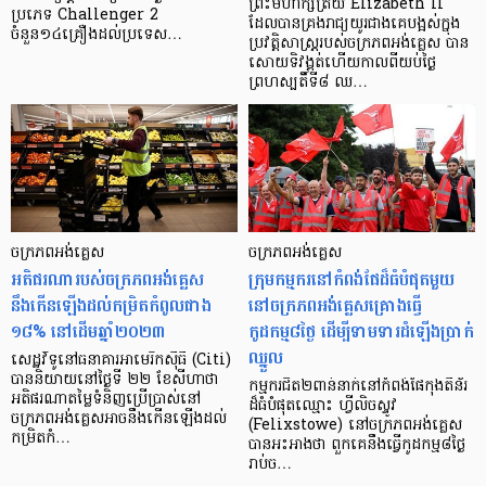
ព្រះមហាក្សត្រិយ Elizabeth II
ប្រភេទ Challenger 2
ដែលបានគ្រងរាជ្យយូរជាងគេបង្អស់ក្នុង
ចំនួន១៤គ្រឿងដល់ប្រទេស…
ប្រវត្តិសាស្ត្ររបស់ចក្រភពអង់គ្លេស បាន
សោយទិវង្គត់ហើយកាលពីយប់ថ្ងៃ
ព្រហស្បតិ៍ទី៨ ឈ…
ចក្រភពអង់គ្លេស
ចក្រភពអង់គ្លេស
អតិផរណារបស់ចក្រភពអង់គ្លេស
ក្រុមកម្មករនៅកំពង់ផែដ៏ធំបំផុតមួយ
នឹងកើនឡើងដល់កម្រិតកំពូលជាង
នៅចក្រភពអង់គ្លេសគ្រោងធ្វើ
១៨% នៅដើមឆ្នាំ២០២៣
កូដកម្ម៨ថ្ងៃ ដើម្បីទាមទារដំឡើងប្រាក់
ឈ្នួល
សេដ្ឋវិទូនៅធនាគារអាមេរិកស៊ីធី (Citi)
បាននិយាយនៅថ្ងៃទី ២២ ខែសីហាថា
កម្មករជិត២ពាន់នាក់នៅកំពង់ផែកុងតឺន័រ
អតិផរណាតម្លៃទំនិញប្រើប្រាស់នៅ
ដ៏ធំបំផុតឈ្មោះ ហ្វីលិចស្ទូវ
ចក្រភពអង់គ្លេសអាចនឹងកើនឡើងដល់
(Felixstowe) នៅចក្រភពអង់គ្លេស
កម្រិតកំ…
បានអះអាងថា ពួកគេនឹងធ្វើកូដកម្ម៨ថ្ងៃ
រាប់ច…