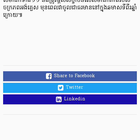
សមាជិកទាំង១១ នឹងត្រូវផ្តល់សច្ចាប័នលើសមាជិកភាពរបស់
ចក្រភពអង់គ្លេស មុនពេលវាចូលជាធរមាននៅក្នុងឆមាសទីពីរឆ្នាំ
ក្រោយ៕
Share to Facebook
Twitter
Linkedin