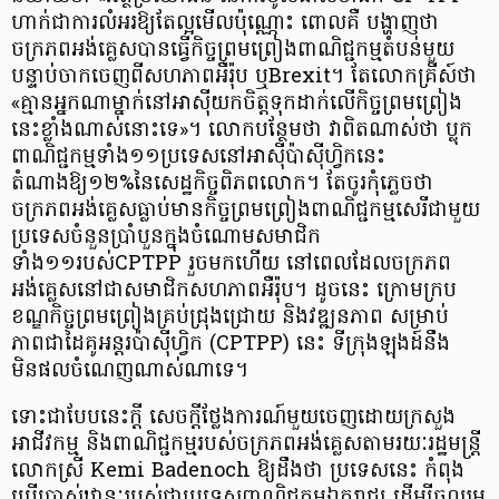
ហាក់ជាការលំអរឱ្យតែល្អមើលប៉ុណ្ណោះ ពោលគឺ បង្ហាញថា
ចក្រភពអង់គ្លេសបានធ្វើកិច្ចព្រមព្រៀងពាណិជ្ជកម្មតំបន់មួយ
បន្ទាប់ចាកចេញពីសហភាពអឺរ៉ុប ឬBrexit។ តែលោកគ្រីស៍ថា
«គ្មានអ្នកណាម្នាក់នៅអាស៊ីយកចិត្តទុកដាក់លើកិច្ចព្រមព្រៀង
នេះខ្លាំងណាស់នោះទេ»។ លោកបន្ថែមថា វាពិតណាស់ថា ប្លុក
ពាណិជ្ជកម្មទាំង១១ប្រទេសនៅអាស៊ីប៉ាស៊ីហ្វិកនេះ
តំណាងឱ្យ១២%នៃសេដ្ឋកិច្ចពិភពលោក។ តែចូរកុំភ្លេចថា
ចក្រភពអង់គ្លេសធ្លាប់មានកិច្ចព្រមព្រៀងពាណិជ្ជកម្មសេរីជាមួយ
ប្រទេសចំនួនប្រាំបួនក្នុងចំណោមសមាជិក
ទាំង១១របស់CPTPP រួចមកហើយ នៅពេលដែលចក្រភព
អង់គ្លេសនៅជាសមាជិកសហភាពអឺរ៉ុប។ ដូចនេះ ក្រោមក្រប
ខណ្ឌកិច្ចព្រមព្រៀងគ្រប់ជ្រុងជ្រោយ និងវឌ្ឍនភាព សម្រាប់
ភាពជាដៃគូអន្តរប៉ាស៊ីហ្វិក (CPTPP) នេះ ទីក្រុងឡុងដ៍នឹង
មិនផលចំណេញណាស់ណាទេ។
ទោះជាបែបនេះក្តី សេចក្តីថ្លែងការណ៍មួយចេញដោយក្រសួង
អាជីវកម្ម និងពាណិជ្ជកម្មរបស់ចក្រភពអង់គ្លេសតាមរយៈរដ្ឋមន្ត្រី
លោកស្រី Kemi Badenoch ឱ្យដឹងថា ប្រទេសនេះ កំពុង
ប្រើប្រាស់ឋានៈរបស់ជាប្រទេសពាណិជ្ជកម្មឯករាជ្យ ដើម្បីចូលរួម