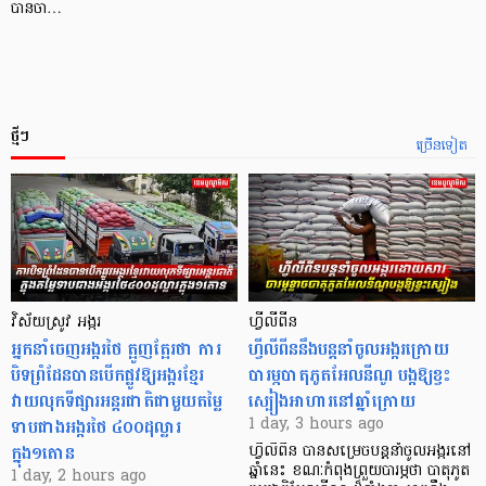
បានចា…
ថ្មីៗ
ច្រើនទៀត
វិស័យស្រូវ អង្ករ
ហ្វីលីពីន
អ្នកនាំចេញអង្ករថៃ ត្អូញត្អែរថា ការ
ហ្វីលីពីននឹងបន្តនាំចូលអង្ករក្រោយ
បិទព្រំដែនបានបើកផ្លូវឱ្យអង្ករខ្មែរ
បារម្ភបាតុភូតអែលនីណូ បង្កឱ្យខ្វះ
វាយលុកទីផ្សារអន្តរជាតិជាមួយតម្លៃ
ស្បៀងអាហារនៅឆ្នាំក្រោយ
ទាបជាងអង្ករថៃ ៤០០ដុល្លារ
1 day, 3 hours ago
ក្នុង១តោន
ហ្វីលីពីន បាន​សម្រេចបន្តនាំចូលអង្ករនៅ
ឆ្នាំនេះ ខណៈកំពុងព្រួយបារម្ភថា បាតុភូត
1 day, 2 hours ago