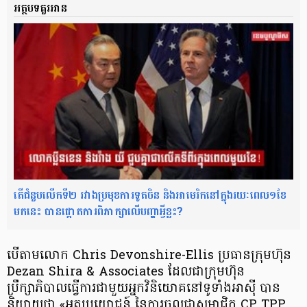
អត្ថបទគួរអាន
តើជំនួបលើកទី២ រវាងប្រមុខការទូតចិន និងអាមេរិកនៅក្នុងរយៈពេល១ខែ
មកនេះ បានផ្ដោតការពិភាក្សាលើបញ្ហាអ្វីខ្លះ?
បើតាមលោក Chris Devonshire-Ellis ប្រធានក្រុមហ៊ុន
Dezan Shira & Associates ដែលជាក្រុមហ៊ុន
ប្រឹក្សាភិបាលធ្វើការជាមួយអ្នកវិនិយោគនៅទូទាំងអាស៊ី បាន
និយាយថា «អត្ថប្រយោជន៍ នៃការចូលជាសមាជិក CP TPP