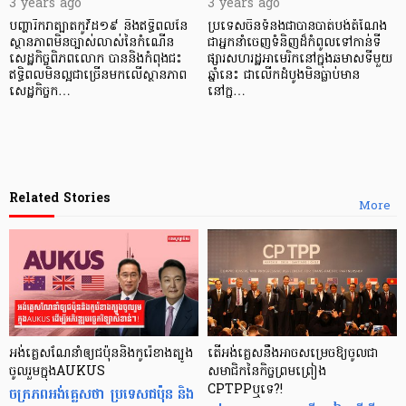
3 years ago
3 years ago
បញ្ហារីករាត្បាតកូវីដ១៩ និងឥទ្ធិពលនៃ
ប្រទេសចិនទំនងជាបានបាត់បង់តំណែង
ស្ថានភាពមិនច្បាស់លាស់នៃកំណើន
ជាអ្នកនាំចេញទំនិញដ៏កំពូលទៅកាន់ទី
សេដ្ឋកិច្ចពិភពលោក បាននិងកំពុងជះ
ផ្សារសហរដ្ឋអាមេរិកនៅក្នុងឆមាសទីមួយ
ឥទ្ធិពលមិនល្អជាច្រើនមកលើស្ថានភាព
ឆ្នាំនេះ ជាលើកដំបូងមិនធ្លាប់មាន
សេដ្ឋកិច្ចក…
នៅក្ន…
Related Stories
More
អង់គ្លេសណែនាំឲ្យជប៉ុននិងកូរ៉េខាងត្បូង
តើអង់គ្លេសនឹងអាចសម្រេចឱ្យចូលជា
ចូលរួមក្នុងAUKUS
សមាជិកនៃកិច្ចព្រមព្រៀង
ចក្រភពអង់គ្លេសថា ប្រទេសជប៉ុន និង
CPTPPឬទេ?!