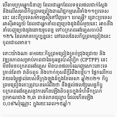
បើតាមក្រុមអ្នកជំនាញ ដែលជាអ្នកដែលទទួលផលជាក់ស្តែង
និងលើសគេ​ពីកិច្ចព្រមព្រៀងពាណិជ្ជកម្មសេរី​ទាំង១១ប្រទេស
នេះ នេះគឺប្រទេសម៉ាឡេស៊ីទៅវិញទេ។ ហេតុអ្វី? ព្រោះប្រទេស
អាស៊ីអាគ្នេយ៍ ដែលជាអ្នកនាំចេញប្រេងដូងដ៏ធំមួយនេះ អាចនឹង
នាំចេញប្រេងដូងដោយរួចពន្ធ ទៅចក្រភពអង់គ្លេសចាប់ពី
១២% ដែលមានបច្ចុប្បន្ននេះ នៅពេលដែលកិច្ចព្រមព្រៀងនេះ
ចូលជាធរមាន។
ទោះយ៉ាងណា តាមរយៈកិច្ចព្រមព្រៀងគ្រប់ជ្រុងជ្រោយ និង
វឌ្ឍនភាពសម្រាប់ភាពជាដៃគូអន្តរប៉ាស៊ីហ្វិក (CPTPP) នេះ
មិនមែនចក្រភពអង់គ្លេស មិនបានផលចំណេញសោះនោះទេ
គ្រាន់តែថា វាតិចតួច និងហាក់ខុសពីក្តីរំពឹងបន្តិច។ ផ្អែកលើការ
វាយតម្លៃផ្ទាល់របស់ទីក្រុងឡុងដ៍ក្នុងខែមេសា ឆ្នាំ២០២១ កិច្ច
ព្រមព្រៀងនេះត្រូវបានគេរំពឹងថា នឹងផ្តល់ផលឱ្យសេដ្ឋកិច្ច
ចក្រភពអង់គ្លេសនូវការកើនឡើងតិចតួចក្នុងទំហំទឹកប្រាក់
ប្រមាណជាង ២,៣ ពាន់លានដុល្លារ ដែលកើនឡើង
០,០៨%ប៉ុណ្ណោះ ក្នុងរយៈពេល១៥ឆ្នាំ។