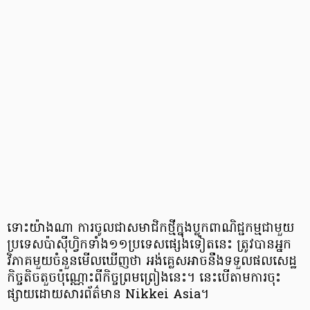
ទោះយ៉ាងណា ការចូលជាសមាជិកថ្មីក្នុងប្លុកពាណិជ្ជកម្មជាមួយ​
ប្រទេសប៉ាស៊ីហ្វិកទាំង​១១ប្រទេស​ផ្សេងទៀតនេះ ត្រូវបានអ្នក
វិភាគមួយចំនួនមើលឃើញថា អង់គ្លេសអាច​នឹងទទួលផលសេដ្ឋ
កិច្ចតិចតួច​ប៉ុណ្ណោះពីកិច្ចព្រមព្រៀងនេះ។ នេះបើតាមការចុះ
ផ្សាយ​​​​​ដោយសារព័ត៌មាន Nikkei Asia។