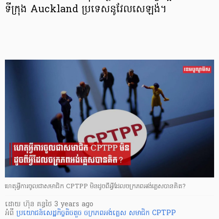
ទីក្រុង Auckland ប្រទេសនូវែលសេឡង់។
ហេតុអ្វីការចូលជាសមាជិក CPTPP មិនដូចពីអ្វីដែលចក្រភពអង់គ្លេសបានគិត?
ដោយ
ហ៊ុន គន្ធថៃ
3 years ago
អំពី
ប្រយោជន៍សេដ្ឋកិច្ចតិចតួច
ចក្រភពអង់គ្លេស
សមាជិក CPTPP