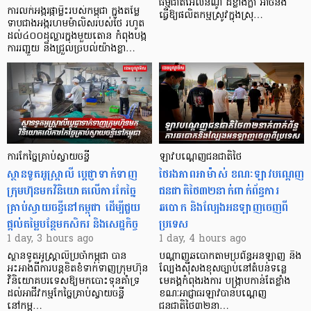
ធម្មជាតិអែលនីណូ ដ៏ខ្លាំងក្លា​ អាចនឹង
ការលក់អង្ករផ្កាម្លិះរបស់កម្ពុជា ក្នុងតម្លៃ
ធ្វើឱ្យផលិតកម្មស្រូវក្នុងស្រុ…
ទាបជាងអង្ករហមម៉ាលិសរបស់ថៃ រហូត
ដល់៤០០ដុល្លារក្នុងមួយតោន កំពុងបង្ក
ការរញ្ជួយ និងជ្រួលច្របល់យ៉ាងខ្លា…
ការកែច្នៃគ្រាប់ស្វាយចន្ទី
ឡាវបណ្តេញជនជាតិថៃ
ស្ថានទូតអូស្ត្រាលី ប្តេជ្ញាទាក់ទាញ
ថៃរងភាពអាម៉ាស់ ខណៈឡាវបណ្តេញ
ក្រុមហ៊ុនមក​វិនិយោគលើការកែច្នៃ
ជនជាតិថៃ៣២នាក់ពាក់ព័ន្ធការ
គ្រាប់ស្វាយចន្ទីនៅកម្ពុជា ដើម្បីជួយ
ឆបោក និងល្បែងអនឡាញចេញពី
ផ្តល់តម្លៃបន្ថែមកសិករ និងសេដ្ឋកិច្ច
ប្រទេស
1 day, 3 hours ago
1 day, 4 hours ago
ស្ថានទូតអូស្ត្រាលីប្រចាំកម្ពុជា បាន
បណ្តាញឆបោកតាមប្រព័ន្ធអនឡាញ និង
អះអាងពីការបន្តខិតខំទាក់ទាញក្រុមហ៊ុន
ល្បែងស៊ីសងខុសច្បាប់នៅតំបន់ទន្លេ
វិនិយោគបរទេសឱ្យមកបោះទុនគាំទ្រ
មេគង្គកំពុងរងការ បង្ក្រាប​កាន់តែខ្លាំង
ដល់អាជីវកម្មកែច្នៃគ្រាប់ស្វាយចន្ទី
ខណៈអាជ្ញាធរឡាវបានបណ្តេញ
នៅកម្ព…
ជនជាតិថៃ៣២នា…