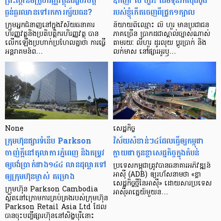
គ្រឹះស្ថាន​មីក្រូ​ហិរញ្ញវត្ថុ​នឹង​ជួប​វិបត្តិ​
ឧកញ៉ា លី ហួរ៖ ដើមទុនរកស៊ីដំបូង
ធ្ងន់ធ្ងរ​ឈាន​ទៅ​រក​ការ​ក្ស័យធន?
របស់ខ្ញុំកើតចេញពីជ្រូក១ក្បាល
ក្រុម​អ្នក​ជំនាញ​នៅ​ក្នុង​វិស័យ​ធនាគារ
និយាយ​ពី​ឈ្មោះ លី ហួរ មាន​ប្រជាជន​
ហិរញ្ញវត្ថុ​និង​ប្រតិបត្តិករ​ហិរញ្ញ​វត្ថុ បាន​​
ភាគ​ច្រើន ប្រាកដ​ជា​ស្គាល់​ច្បាស់​ណាស់
លើក​ឡើង​ប្រហាក់​ប្រហែល​គ្នា​ថា ការ​ធ្វើ​
តាមរយៈ លីហួរ ដូរ​លុយ ប្តូរ​បា្រក់ និង​
អន្តរាគមន៍​ព…
លក់​មាស នៅ​ផ្សារ​អូរ​ឫ…
None
សេដ្ឋកិច្ច​
ក្រុមហ៊ុនផ្សារទំនើប Parkson
វិស័យ​សំខាន់ៗ​៤​ដែល​ធ្វើ​ឲ្យ​កម្ពុជា​
ចាញ់ក្ដីនៅតុលាការភ្នំពេញ និងតម្រូវ
ក្លាយ​ជា​កូន​ខ្លា​សេដ្ឋកិច្ច​ក្នុង​តំបន់
ឲ្យបង់ប្រាក់ជាង១៤៤ លានដុល្លារទៅ
ប្រទេស​កម្ពុជា​ត្រូវ​បាន​ធនាគារ​អភិវឌ្ឍន៍​
ឲ្យក្រុមហ៊ុនម្ចាស់ គម្រោង
អាស៊ី (ADB) ឲ្យ​រហ័ស​នាមថា «ខ្លា​
សេដ្ឋកិច្ច​ថ្មី​នៃ​អាស៊ី» ដោយសារ​ប្រទេស​
ក្រុមហ៊ុន Parkson Cambodia
អាស៊ី​អាគ្នេយ៍​មួយ​ន…
ស្ថិតនៅក្រោមការគ្រប់គ្រងរបស់ក្រុមហ៊ុន
Parkson Retail Asia Ltd ដែល
បានចុះបញ្ចីផ្សារហ៊ុននៅសិង្ហបុរីនោះ