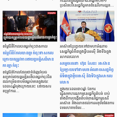
កំណើនក្នុងរង្វង់៣%នៅឆ្នាំ២០២១
ប្រសិនបើសេដ្ឋកិច្ចមានដំណើរការល្អន…
តម្លៃរ៉ែនីកែលបានធ្លាក់ចុះជាសកល
អាស៊ានប្រែក្លាយទៅជាមហាអំណាច
តម្លៃរ៉ែនីកែលបានធ្លាក់ចុះជាសកល
សេដ្ឋកិច្ចធំទី៣ក្នុងទ្វីបអាស៊ី និងទី៦ក្នុង
សាកលលោក
ក្រោយតម្រូវការរថយន្តអគ្គិសនីមាន
សម្ដេចតេជោ ហ៊ុន សែន៖ អាស៊ាន
ការធ្លាក់ចុះ
ប្រែក្លាយទៅជាមហាអំណាចសេដ្ឋកិច្ច
តម្លៃរ៉ែនីកែលដែលជាទំនិញចាំបាច់
ធំទី៣ក្នុងទ្វីបអាស៊ី និងទី៦ក្នុងសាកល
សម្រាប់រថយន្តអគ្គិសនីបានធ្លាក់ចុះជិត
លោក
ដល់កម្រិតទាបមិនធ្លាប់មានក្នុងរយៈ
ពេល៤ឆ្នាំចុងក្រោយនេះ ដោយសារ
ក្នុងរយៈពេល៣០ឆ្នាំ នៃការ
តម្រូវការរ…
ធ្វើសមាហរណកម្មសេដ្ឋកិច្ចតំបន់ ចាប់
តាំងពីការបង្កើតតំបន់ពាណិជ្ជកម្មសេរី
អាស៊ាន និងឈានដល់ការអនុម័តផែនការ
មេសហគមន៍ស…