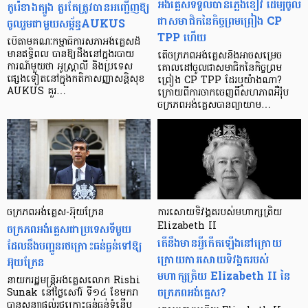
អង់គ្លេសទទួលបានភ្លើងខៀវ ដើម្បីចូល
កូរ៉េខាងត្បូង គួរតែត្រូវបានអញ្ជើញឱ្យ
ជាសមាជិកនៃកិច្ចព្រមព្រៀង CP
ចូលរួមជាមួយសម្ព័ន្ធAUKUS
TPP ហើយ
បើតាមគណៈកម្មាធិការសភាអង់គ្លេសដ៏
មានឥទ្ធិពល បានឱ្យដឹងនៅក្នុងរបាយ
តើចក្រភពអង់គ្លេសនឹងអាចសម្រេច
ការណ៍មួយថា អូស្ត្រាលី និងប្រទេស
គោលដៅចូលជាសមាជិកនៃកិច្ចព្រម
ផ្សេងទៀតនៅក្នុងកតិកាសញ្ញាសន្តិសុខ
ព្រៀង CP TPP ដែរឬយ៉ាងណា?
AUKUS គួរ…
ក្រោយពីការចាកចេញពីសហភាពអឺរ៉ុប
ចក្រភពអង់គ្លេសបានព្យាយាម…
ចក្រភពអង់គ្លេស-អ៊ុយក្រែន
ការសោយទិវង្គតរបស់មហាក្សត្រិយ
ចក្រភពអង់គ្លេសជាប្រទេសទីមួយ
Elizabeth II
តើនឹងមានអ្វីកើតឡើងនៅក្រោយ
ដែលនឹងបញ្ជូនរថក្រោះធន់ធ្ងន់ទៅឱ្យ
ក្រោយការសោយទិវង្គតរបស់
អ៊ុយក្រែន
មហាក្សត្រិយ Elizabeth II នៃ
នាយករដ្ឋមន្ត្រីអង់គ្លេសលោក Rishi
ចក្រភពអង់គ្លេស?
Sunak នៅថ្ងៃសៅរ៍ ទី១៤ ខែមករា
បានសន្យាផ្តល់រថក្រោះធន់ធ្ងន់ទំនើប