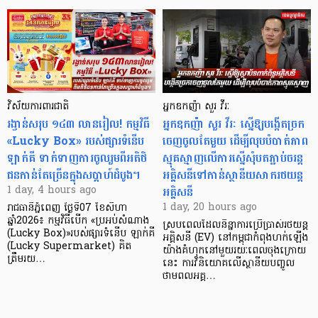
វិស័យការពារជាតិ
អ្នកឧកញ៉ា សួរ វីរៈ
រង្វាន់សរុប ១៤៣ លានរៀល! កម្មវិធី
អ្នកឧកញ៉ា សួរ វីរៈ ស្នើឱ្យបង្កើតច្រក
«Lucky Box» របស់ផ្សារទំនើប
ចេញចូលតែមួយ ដើម្បីលុបបំបាត់ភាព
ឡាក់គី ទាក់ទាញការចូលរួមពីអតិថិ
ស្មុគស្មាញលើការស្នើសុំបតភ្ជាប់ចរន្ត
ជនកាន់តែច្រើនក្នុងសប្តាហ៍ដំបូង។
អគ្គិសនីទៅកាន់ស្ថានីយសាករថយន្ត
អគ្គិសនី
1 day, 4 hours ago
1 day, 20 hours ago
រាជធានីភ្នំពេញ ថ្ងៃទី07 ខែសីហា
ឆ្នាំ2026៖ កម្មវិធីបើក «ប្រអប់សំណាង
ស្របពេលដែលនិន្នាការប្រើប្រាស់រថយន្ត
(Lucky Box)»របស់ផ្សារទំនើប ឡាក់គី
អគ្គិសនី (EV) នៅកម្ពុជាកំពុងហក់ឡើង
(Lucky Supermarket) គិត
យ៉ាងគំហុកនៅមួយរយៈពេលចុងក្រោយ
ត្រឹមរយ…
នេះ ការវិនិយោគលើស្ថានីយបញ្ចូល
ថាមពលអគ្គ…