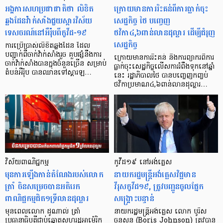
អង្គការសហប្រជាជាតិថា លិខិត
ក្រោយមានការរិះគន់ពីការធ្លាក់ចុះ
ឆ្លងដែនវ៉ាក់សាំងជួយស្តារវិស័យ
សេដ្ឋកិច្ច ថៃ បញ្ចេញ
ទេសចរណ៍នៅអឺរ៉ុបពីកូវីដ-១៩
ថវិកា៤,៦ពាន់លានដុល្លារ ដើម្បីជំរុញ
សេដ្ឋកិច្ច
ការប្រើប្រាស់លិខិតឆ្លងដែន ដែល
បញ្ជាក់ពីចាក់វ៉ាក់សាំងរួច គួបផ្សំនឹងការ
ក្រោយមានការរិះគន់ និងការព្យាករពីការ
ចាក់វ៉ាក់សាំងបានក្នុងចំនួនច្រើន សម្រាប់
ធ្លាក់ចុះសេដ្ឋកិច្ចលើសការរំពឹងទុកនៅឆ្នាំ
តំបន់អឺរ៉ុប បានឈានទៅស្តារឡ…
នេះ រដ្ឋាភិបាលថៃ បានបញ្ចេញកញ្ចប់
ថវិកាប្រមាណ៤,៦ពាន់លានដុល្លារ…
វិស័យពាណិជ្ជកម្ម
កូវីដ១៩ នៅអង់គ្លេស
មុនការឡើងកាន់តំណែងរបស់លោក
នាយករដ្ឋមន្ត្រី​អង់គ្លេសវិជ្ជមាន
ត្រាំ ចិនសម្រេចបានអតិរេក
វីរុសកូវីដ១៩, ត្រូវបញ្ជូន​ចូល​​ផ្នែក​
ពាណិជ្ជកម្មជិត១ទ្រីលានដុល្លារ
សង្គ្រោះ​បន្ទាន់
មុនពេលលោក ដូណាល់ ត្រាំ
នាយករដ្ឋមន្ត្រី​អង់គ្លេស លោក បូរីស
ប្រធានាធិបតីជាប់ឆ្នោតសហរដ្ឋអាម៉េរិក
ចនសុន (Boris Johnson) ត្រូវបាន​