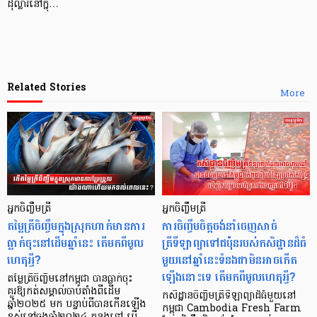
ដុល្លារនៅក្នុ…
Related Stories
More
អ្នកចិញ្ចឹមត្រី
អ្នកចិញ្ចឹមត្រី
តម្លៃត្រីចិញ្ចឹមក្នុងស្រុកហាក់មានការ
ការចិញ្ចឹមចិត្តចង់នាំចេញសាច់
ធ្លាក់ចុះនៅដើមឆ្នាំនេះ តើមកពីមូល
ត្រីទីឡាព្យាទៅជប៉ុនរបស់កសិដ្ឋានដ៏ធំ
ហេតុអ្វី?
មួយនៅឆ្នាំនេះទំនងជាមិនអាចកើត
ឡើងនោះទេ តើមកពីមូលហេតុអ្វី?
តម្លៃត្រីចិញ្ចឹមនៅកម្ពុជា បានធ្លាក់ចុះ
គួរឱ្យកត់សម្គាល់ចាប់តាំងពីដើម
កសិដ្ឋានចិញ្ចឹមត្រីទីឡាព្យាដ៏ធំមួយនៅ
ឆ្នាំ២០២៥ មក បន្ទាប់ពីបានកើនឡើង
កម្ពុជា Cambodia Fresh Farm