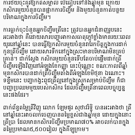
ការថយចុះគួរឱ្យកត់សម្គាល់ បើធៀបទៅនឹងឆ្នាំមុន ក្រោយ
កសិករមួយចំនួនបានផ្អាកការចិញ្ចឹម និងមួយចំនួនកាត់បន្ថយ
បរិមាណក្នុងការចិញ្ចឹម។
ការធ្លាក់ចុះចំនួនអ្នកចិញ្ចឹមត្រីនេះ ត្រូវបានអ្នកជំនាញរូបនេះ
អះអាងថា គឺដោយសារបញ្ហាអាកាសធាតុក្តៅខ្លាំងមានរយៈពេល
យូរនៅឆ្នាំនេះ បានធ្វើឱ្យកសិករមួយចំនួនរារែកចិត្តក្នុងការដាក់
កូនត្រីចិញ្ចឹម ដោយសារទឹកនៅក្នុងស្រះមានបរិមាណមិនគ្រប់
គ្រាន់។ ជាក់ស្តែង កសិករមួយចំនួនទើបតែចាប់ផ្តើមដាក់ត្រី
ចិញ្ចឹមឡើងវិញនៅអំឡុងខែកញ្ញា នេះប៉ុណ្ណោះ ខណៈកាលពីឆ្នាំ
មុនកសិករបានដាក់ត្រីចិញ្ចឹមតាំងពីអំឡុងខែមិថុនា ឯណោះ។
ទន្ទឹមនេះ បញ្ហាកង្វះពូជត្រីល្អនៅក្នុងស្រុកសម្រាប់ចិញ្ចឹម ក៏ជា
បញ្ហាប្រឈមមួយរបស់កសិករ ដែលចិញ្ចឹមត្រីនាពេលបច្ចុប្បន្ន
នេះផងដែរ។
​ពាក់ព័ន្ធតម្លៃត្រីវិញ លោក ឡែមផូរ សុថាវរិទ្ធិ បានអះអាងថា ត្រី
នៅឆ្នាំនេះអាចលក់ចេញបានតម្លៃខ្ពស់ជាងឆ្នាំមុន ដោយក្នុងនោះ
ត្រីប្រា ដែលមានកសិករចិញ្ចឹមប្រមាណ៧០%​ អាចលក់បានក្នុង
តម្លៃប្រមាណ៥,៥០០រៀល ក្នុងគីឡូក្រាម។