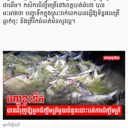
ជាដើម។ កសិករចិញ្ចឹមត្រីនៅខេត្តបាត់ដំបង បាន
អះអាងថា បញ្ហាទឹកក្នុងស្រះរាក់ពេកបានធ្វើឱ្យទិន្នផលត្រី
ធ្លាក់ចុះ និងត្រីរីកធំធាត់មិនសូវល្អ។
អ្នកចិញ្ចឹមត្រី