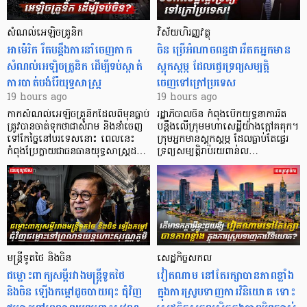
សំណល់អេឡិចត្រូនិក
វិស័យហិរញ្ញវត្ថុ
អាម៉េរិក រឹតបន្តឹងការនាំចេញកាក
ចិន ប្រើ​អំណាចពន្ធដាររឹតកអ្នកមាន
សំណល់អេឡិចត្រូនិក ដើម្បីទប់ស្កាត់
ស្ដុកស្ដម្ភ ដែលផ្ទេរទ្រព្យសម្បត្តិ
ការបាត់បង់រ៉ែយុទ្ធសាស្ត្រ
ចេញទៅក្រៅប្រទេស
19 hours ago
19 hours ago
កាក​សំណល់​អេឡិច​ត្រូនិកដែល​ពីមុនធ្លាប់​
រដ្ឋាភិបាលចិន កំពុងបើកយុទ្ធនាការរឹត
ត្រូវបានចាត់ទុកថាជាសំរាម និងនាំចេញ
បន្តឹងលើក្រុមមហាសេដ្ឋី​យ៉ាង​ក្ដៅគគុក។
ទៅកែច្នៃនៅបរទេស​នោះ ពេលនេះ
​ក្រុមអ្នកមានស្ដុកស្ដម្ភ ដែល​ធ្លាប់​តែផ្ទេរ
កំពុងប្រែក្លាយជាធនធានយុទ្ធសាស្ត្រដ…
ទ្រព្យសម្បត្តិរាប់រយពាន់ល…
មន្ត្រីទូតថៃ និងចិន
សេដ្ឋកិច្ចសកល
ជម្លោះពាក្យសម្តីរវាងមន្ត្រីទូតថៃ
វៀតណាម នៅតែរក្សាបានភាពខ្លាំង
និងចិន ឡើងកម្ដៅដូចបាយពុះ ជុំវិញ
ក្នុងការស្រូបទាញការវិនិយោគ​ ទោះ