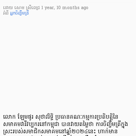
ដោយ
សោម ស្រីពេជ្រ
1 year, 10 months ago
អំពី
អ្នកចិញ្ចឹមត្រី
លោក ឡែមផូរ សុថាវរិទ្ធិ ប្រធានគណៈកម្មការប្រតិបត្តិនៃ
សមាគមវារីវប្បករនៅកម្ពុជា បានវាយតម្លៃថា ការចិញ្ចឹមត្រីក្នុង
ស្រះរបស់សមាជិកសមាគមនៅឆ្នាំ២០២៤នេះ ហាក់មាន