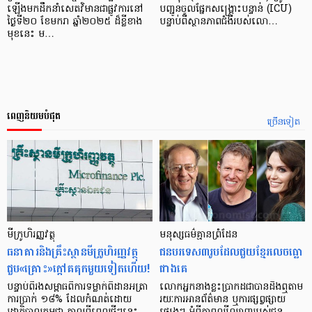
ឡើងមកដឹកនាំសេតវិមានជាផ្លូវការនៅ
បញ្ជូន​ចូល​ផ្នែកសង្គ្រោះ​បន្ទាន់ (ICU)
ថ្ងៃទី២០ ខែមករា ឆ្នាំ២០២៥ ដ៏ខ្លីខាង
បន្ទាប់ពី​ស្ថានភាព​ជំងឺ​របស់​លោ…
មុខនេះ ម…
ពេញនិយមបំផុត
ច្រើនទៀត
មីក្រូ​ហិរញ្ញវត្ថុ
មនុស្ស​ធម៌​គ្មាន​ព្រំដែន
ធនាគារ​និង​គ្រឹះស្ថាន​មីក្រូ​ហិរញ្ញវត្ថុ​
ជន​បរទេស​៣​រូប​ដែល​ជួយ​ខ្មែរ​លេច​ធ្លោ​
ជួប«គ្រោះ»ក្តៅ​គគុក​មួយ​ទៀត​ហើយ!
ជាង​គេ
បន្ទាប់​ពី​រង​សម្ពាធ​​ពី​ការ​ទម្លាក់​ពិដាន​អត្រា​
លោកអ្នក​នាង​ខ្លះ​ប្រាកដ​ជា​បាន​​ដឹង​ឮ​តាម​
ការ​ប្រាក់ ១៨​% ដែល​កំណត់​ដោយ​
រយៈ​ការ​អាន​ព័ត៌មាន ឬ​ការ​ផ្សព្វផ្សាយ​