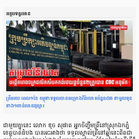
អត្ថបទគួរអាន
ត្រឹមរយៈពេល១ខែ កម្ពុជាទទួលបានគម្រោងវិនិយោគចំនួន៥៣ ជាមួយទុន
ជាង១ពាន់លានដុល្លារ
ជាមួយគ្នានេះ លោក ឌុច សុផាត អ្នកចិញ្ចឹមត្រីនៅស្រុកឯកភ្នំ
ខេត្តបាត់ដំបង បានអះអាងថា ទទួលស្គាល់ត្រីនៅឆ្នាំនេះពិតជា