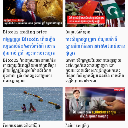
Bitcoin trading price
បំណុលប៉ាគីស្ថាន
តម្លៃជួញដូរ Bitcoin កើនឡើង
ការសិក្សាបង្ហាញថា បំណុលប៉ាគី
រហូតដល់៤០%ចាប់តាំងពី លោក
ស្ថានជំពាក់ចិនមានជាង៦៧ពាន់លាន
ដូណាល់ ត្រាំ ឈ្នះការបោះឆ្នោត
ដុល្លារ
Bitcoin កំពុងក្លាយជាឧបករណ៍នៃ
តាមការសិក្សាមួយដែលបានចេញផ្សាយ
ការជួញដូរដ៏ពេញនិយមនៅក្នុងទីផ្សារ
នៅសប្តាហ៍នេះបានបង្ហាញថា នៅ
រូបិយប័ណ្ណគ្រីបតូចាប់តំាងពីលោក
ក្នុងរយៈពេលពីរទសវត្សរ៍កន្លងមកនេះ
ដូណាល់ ត្រាំ បានឈ្នះនៅក្នុងការ
បំណុលប៉ាគីស្ថានពីប្រទេសចិន បានកើន
បោះឆ្នោតប្រធា…
ឡើងប្រមាណ២១ពា…
វិស័យទេសចរណ៍នៅអឺរ៉ុប
វិស័យ សេដ្ឋកិច្ច