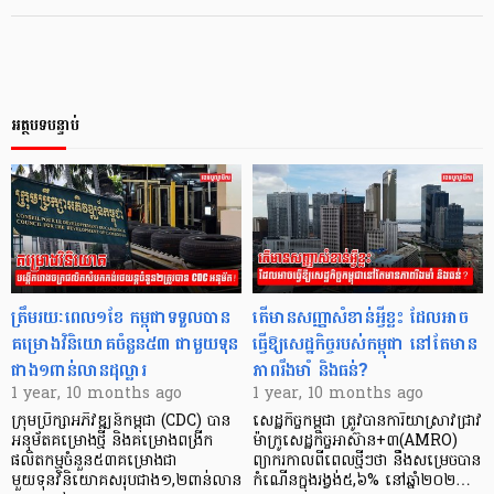
អត្ថបទបន្ទាប់
ត្រឹមរយៈពេល១ខែ កម្ពុជាទទួលបាន
តើមានសញ្ញាសំខាន់អ្វីខ្លះ ដែលអាច
គម្រោងវិនិយោគចំនួន៥៣ ជាមួយទុន
ធ្វើឱ្យសេដ្ឋកិច្ចរបស់កម្ពុជា នៅតែមាន
ជាង១ពាន់លានដុល្លារ
ភាពរឹងមាំ និងធន់?
1 year, 10 months ago
1 year, 10 months ago
ក្រុមប្រឹក្សាអភិវឌ្ឍន៍កម្ពុជា (CDC) បាន
សេដ្ឋកិច្ចកម្ពុជា ត្រូវបានការិយាស្រាវជ្រាវ
អនុម័តគម្រោងថ្មី និងគម្រោងពង្រីក
ម៉ាក្រូសេដ្ឋកិច្ចអាស៊ាន+៣(AMRO)
ផលិតកម្មចំនួន៥៣គម្រោងជា
ព្យាករកាលពីពេលថ្មីៗថា នឹងសម្រេចបាន
មួយទុនវិនិយោគសរុបជាង១,២ពាន់លាន
កំណើនក្នុងរង្វង់៥,៦% នៅឆ្នាំ២០២…