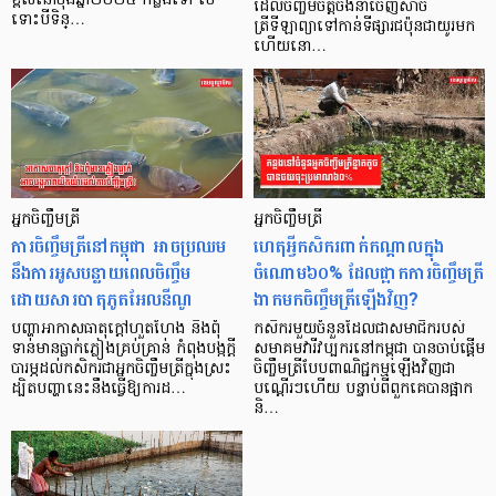
ខ្ពស់នៅចុងឆ្នាំ២០២៤ កន្លងទៅ បើ
ដែលចិញ្ចឹមចិត្តចង់នាំចេញសាច់
ទោះបីទិន្…
ត្រីទីឡាព្យាទៅកាន់ទីផ្សារជប៉ុនជាយូរមក
ហើយនោ…
អ្នកចិញ្ចឹមត្រី
អ្នកចិញ្ចឹមត្រី
ការចិញ្ចឹមត្រីនៅកម្ពុជា អាចប្រឈម
ហេតុអ្វីកសិករពាក់កណ្តាលក្នុង
នឹងការអូសបន្លាយពេលចិញ្ចឹម
ចំណោម៦០% ដែលផ្អាកការចិញ្ចឹមត្រី
ដោយសារបាតុភូតអែលនីណូ
ងាកមកចិញ្ចឹមត្រីឡើងវិញ?
បញ្ហាអាកាសធាតុក្ដៅហួតហែង និងពុំ
កសិករមួយចំនួនដែលជាសមាជិករបស់
ទាន់មានធ្លាក់ភ្លៀងគ្រប់គ្រាន់ កំពុងបង្កក្ដី
សមាគមវារីវប្បករនៅកម្ពុជា បានចាប់ផ្ដើម
បារម្ភដល់កសិករជាអ្នកចិញ្ចឹមត្រីក្នុងស្រះ
ចិញ្ចឹមត្រីបែបពាណិជ្ជកម្មឡើងវិញជា
ដ្បិតបញ្ហានេះនឹងធ្វើឱ្យការដ…
បណ្ដើរៗហើយ បន្ទាប់ពីពួកគេបានផ្អាក
និ…