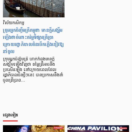
វិស័យកសិកម្ម
ក្រុមអ្នកចិញ្ចឹមត្រីកម្ពុជា មានក្ដីសង្ឃឹម
ឡើងថាចំពោះតម្លៃទីផ្សារត្រីប្រា
ក្រោយរដ្ឋាភិបាលចិនបើកភ្លើងខៀវឱ្យ
នាំចូល
ក្រុមអ្នកចិញ្ចឹមត្រី ហាក់កំពុងមានក្ដី
សង្ឃឹមឡើងវិញថា តម្លៃត្រីអាចនឹង
ប្រសើរឡើង នៅក្រោយពេលដែល
រដ្ឋាភិបាលចិនថ្មីៗនេះ បានប្រកាសនឹងនាំ
ចូលត្រីប្រាព…
ផ្សេងទៀត