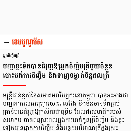
អ្នកចិញ្ចឹមត្រី
បញ្ហាខ្វះទឹកបានជំរុញឱ្យអ្នកចិញ្ចឹមត្រីមួយចំនួន
បោះបង់ការចិញ្ចឹម និងទាញទម្លាក់ទិន្នផលត្រី
មន្ត្រីជាន់ខ្ពស់នៃសមាគមវារីវប្បករនៅកម្ពុជា បានអះអាងថា
បញ្ហាអាកាសធាតុក្តៅរយៈពេលវែង និងមិនមានទឹកគ្រប់
គ្រាន់បានជំរុញឱ្យកសិករជាច្រើន ដែលជាសមាជិករបស់
សមាគម បានពន្យារពេលក្នុងការដាក់កូនត្រីចិញ្ចឹម និងខ្លះ
ទៀតបានផ្អាកការចិញ្ចឹម និងបន្ថយបរិមាណត្រីក្នុងស្រះ