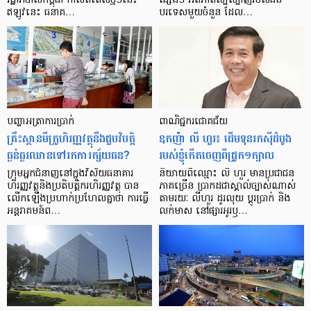
រដ្ឋាភិបាល​កម្ពុជា កាល​ពី​ពេល​ថ្មីៗ​នេះ
ផ្សេងៗ អំពី​ភាព​ល្បីល្បាញ​របស់​ជន​
ឥឡូវ​នេះ ធនាគ…
បរទេស​មួយ​ចំនួន ដែល…
បញ្ហា​អត្រា​ការប្រាក់
ពាណិជ្ជករជោគជ័យ
គ្រឹះស្ថាន​មីក្រូ​ហិរញ្ញវត្ថុ​នឹង​ជួប​វិបត្តិ​
ឧកញ៉ា លី ហួរ៖ ដើមទុនរកស៊ីដំបូង
ធ្ងន់ធ្ងរ​ឈាន​ទៅ​រក​ការ​ក្ស័យធន?
របស់ខ្ញុំកើតចេញពីជ្រូក១ក្បាល
ក្រុម​អ្នក​ជំនាញ​នៅ​ក្នុង​វិស័យ​ធនាគារ
និយាយ​ពី​ឈ្មោះ លី ហួរ មាន​ប្រជាជន​
ហិរញ្ញវត្ថុ​និង​ប្រតិបត្តិករ​ហិរញ្ញ​វត្ថុ បាន​​
ភាគ​ច្រើន ប្រាកដ​ជា​ស្គាល់​ច្បាស់​ណាស់
លើក​ឡើង​ប្រហាក់​ប្រហែល​គ្នា​ថា ការ​ធ្វើ​
តាមរយៈ លីហួរ ដូរ​លុយ ប្តូរ​បា្រក់ និង​
អន្តរាគមន៍​ព…
លក់​មាស នៅ​ផ្សារ​អូរ​ឫ…