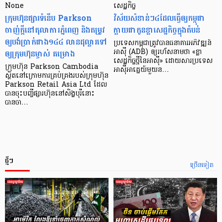
None
សេដ្ឋកិច្ច​
ក្រុមហ៊ុនផ្សារទំនើប Parkson
វិស័យ​សំខាន់ៗ​៤​ដែល​ធ្វើ​ឲ្យ​កម្ពុជា​
ចាញ់ក្ដីនៅតុលាការភ្នំពេញ និងតម្រូវ
ក្លាយ​ជា​កូន​ខ្លា​សេដ្ឋកិច្ច​ក្នុង​តំបន់
ឲ្យបង់ប្រាក់ជាង១៤៤ លានដុល្លារទៅ
ប្រទេស​កម្ពុជា​ត្រូវ​បាន​ធនាគារ​អភិវឌ្ឍន៍​
ឲ្យក្រុមហ៊ុនម្ចាស់ គម្រោង
អាស៊ី (ADB) ឲ្យ​រហ័ស​នាមថា «ខ្លា​
សេដ្ឋកិច្ច​ថ្មី​នៃ​អាស៊ី» ដោយសារ​ប្រទេស​
ក្រុមហ៊ុន Parkson Cambodia
អាស៊ី​អាគ្នេយ៍​មួយ​ន…
ស្ថិតនៅក្រោមការគ្រប់គ្រងរបស់ក្រុមហ៊ុន
Parkson Retail Asia Ltd ដែល
បានចុះបញ្ចីផ្សារហ៊ុននៅសិង្ហបុរីនោះ
បានចា…
ថ្មីៗ
ច្រើនទៀត