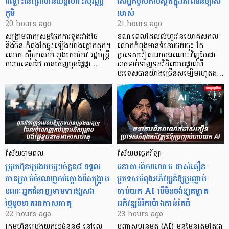
ជម្លោះនៅព្រលានយន្តហោះសុវណ្ណ
សេដ្ឋកិច្ចសកលស្ថិតក្នុងភាពមិនច្បាស់
ភូមិ
លាស់
20 hours ago
21 hours ago
សង្គ្រាមពាក្យសម្តីផ្នែកការទូតរវាងថៃ
ខណៈពេលដែលលំហូរវិនិយោគសកល
និងចិន កំពុងតែផ្ទុះឡើងយ៉ាងក្តៅគគុក។
លោកកំពុងមានទំនោរថយចុះ តែ
លោក ស៊ីហាសាក់ ភួងកេតកែវ រដ្ឋមន្ត្រី
ប្រទេសវៀតណាមឯណោះវិញបែរជា
ការបរទេសថៃ បានចេញមុខផ្លែផ្កា …
អាចទាក់ទាញទុនវិនិយោគផ្ទាល់ពី
បរទេសបានយ៉ាងច្រើនសម្បើមរហូតដ…
វិស័យថាមពល
វិស័យបច្ចេកវិទ្យា
ក្រុមហ៊ុនប្រេងយក្សៗចំនួន៨ ទទួល
ធនាគារពិភពលោក ដាស់តឿន
បានប្រាក់ចំណេញកប់ក្តោងពីសង្គ្រាម
ប្រទេសកំពុងអភិវឌ្ឍន៍ឱ្យប្រញាប់
ខណៈអ្នកជំនាញទាមទារឱ្យសង
ចាប់យក AI បើមិនចង់ឱ្យគម្លាត
ថ្លៃខូចខាតអាកាសធាតុ
អភិវឌ្ឍន៍រីកប៉ោងកាន់តែធំ
22 hours ago
23 hours ago
ក្រុមហ៊ុនប្រេងយក្សៗចំនួន៨ នៅលើ
បញ្ញាសិប្បនិម្មិត (AI) មិនមែនត្រឹមតែជា