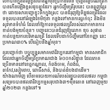
លក់បានក្នុងតម្លៃខ្ពស់ជាងឆ្នាំមុនប្រាកដមែន ប៉ុន្តែតម្លៃចំណើត្រីក៏
បានកើនឡើងខ្ពស់ដូចគ្នាដែរ។ អ្នកចិញ្ចឹមត្រីរូបនេះ បានត្អូញត្អែរ
ថា ដោយសារបញ្ហាខ្វះទឹកក្នុងស្រះ បានជំរុញឱ្យទិន្នផលត្រីដែល
ទទួលបាននៅអំឡុងខែមិថុនា កន្លងទៅមានការធ្លាក់ចុះ និងមិន
សូវមានទំហំធំ ដែលនាំឱ្យការទទួលផលត្រីរបស់លោកមានការ
ខាត់បង់មួយចំនួន។ បញ្ហានេះបានជំរុញឱ្យលោក ឌុច សុផាត
កាត់បន្ថយការបរិមាណត្រី ដែលទើបដាក់ចិញ្ចឹមនៅខែកញ្ញា នេះ
ប្រមាណ៣០% បើធៀបនឹងឆ្នាំមុន។
​គួរបញ្ជាក់ថា បច្ចុប្បន្នសមាគមវារីវប្បករនៅកម្ពុជា មានសមាជិក
ដែលជាអ្នកចិញ្ចឹមត្រីប្រមាណជាង ៦០០កសិដ្ឋាន ដែលភាគ
ច្រើនមាននៅខេត្តកណ្ដាល, កំពង់ចាម, កំពង់ធំ,
តាកែវ,សៀមរាប, ពោធិ៍សាត់, និងបាត់ដំបងជាដើម។
យ៉ាងណាមិញ បើតាមរបាយការណ៍របស់រដ្ឋបាលជលផល កម្ពុជា
សម្រេចបានផលវារីវប្បកម្មសរុបជាង៣១ម៉ឺនតោន នៅពេញមួយ
ឆ្នាំ២០២៣ កន្លងទៅ៕