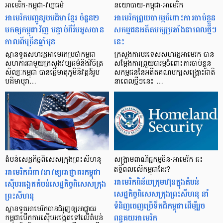
អាមេរិក​-កម្ពុជា-វប្បធម៌
នយោបាយ-កម្ពុជា-អាមេរិក
អាមេរិក​បញ្ជូន​រូបបដិមា​​ខ្មែរ ចំនួន២
អាមេរិក​ព្រួយ​បារម្ភ​ចំពោះ​ការ​ចាប់​ខ្លួន​
មក​ឲ្យ​កម្ពុជាវិញ បន្ទាប់ពីរឹបអូសបាន​
សកម្មជន​អតីត​បក្ស​ប្រឆាំង​នា​ពេល​ថ្មីៗ​
កាលពីច្រើនឆ្នាំមុន
នេះ
ស្ថានទូត​សហរដ្ឋ​​អាមេរិក​ប្រចាំ​កម្ពុជា​
ក្រសួង​ការបរទេស​សហរដ្ឋ​អាមេរិក​ បាន​
សហការជាមួយ​ក្រសួង​វប្បធម៌​និង​វិចិត្រ​
សម្ដែង​ការ​ព្រួយ​បារម្ភ​ចំពោះ​ការ​ចាប់​ខ្លួន​
សិល្បៈ​កម្ពុជា បាន​ធ្វើ​មាតុភូមិ​និវត្តន៍​រូប​
សកម្មជន​នៃ​អតីត​គណបក្ស​សង្គ្រោះ​ជាតិ
បដិមា​បុរា…
នា​ពេល​ថ្មីៗ​នេះ …
តំបន់​សេដ្ឋកិច្ច​ពិសេស​ក្រុង​ព្រះសីហនុ
សង្គ្រាម​ពាណិជ្ជកម្ម​ចិន-អាមេរិក ជះ
អាមេរិក​អំពាវនាវ​ឲ្យ​អាជ្ញាធរ​កម្ពុជា​
ឥទ្ធិពល​លើ​កម្ពុជាដែរ?
អាមេរិក​ពិន័យ​ក្រុមហ៊ុន​ក្នុង​តំបន់​
ស៊ើបអង្កេត​តំបន់​សេដ្ឋកិច្ច​ពិសេស​ក្រុង​
សេដ្ឋកិច្ច​ពិសេស​ក្រុង​ព្រះសីហនុ នាំ​
ព្រះសីហនុ
ទំនិញ​ចេញ​ប្រើ​ទឹកដី​កម្ពុជា​ដើម្បី​រួច​
ស្ថានទូត​អាមេរិក​បាន​ជំរុញ​ឲ្យ​អាជ្ញាធរ​
ពន្ធគយ​អាមេរិក
កម្ពុជា​បើក​ការ​ស៊ើប​អង្កេត​ទៅ​លើ​តំបន់​