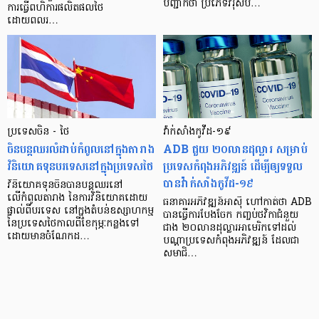
បញ្ជាក់ថា ប្រភេទវីរុសប…
ការធ្វើពហិការផលិតផលថៃ
ដោយពលរ…
ប្រទេសចិន - ថៃ
វា៉ក់សាំងកូវីដ-១៩
ចិនបន្តឈរលំដាប់កំពូលនៅក្នុងតារាង
ADB ជួយ ២០លានដុល្លារ សម្រាប់
វិនិយោគទុនបរទេសនៅក្នុងប្រទេសថៃ
ប្រទេសកំពុងអភិវឌ្ឍន៍ ដើម្បីឲ្យទទួល
បានវ៉ាក់សាំងកូវីដ-១៩
វិនិយោគទុនចិនបានបន្តឈរនៅ
លើកំពូលតារាង នៃការវិនិយោគដោយ
ធនាគារអភិវឌ្ឍន៍អាស៊ី ហៅកាត់ថា ADB
ផ្ទាល់ពីបរទេស នៅក្នុងតំបន់ឧស្សាហកម្ម
បានធ្វើការបែងចែក កញ្ចប់ថវិកាជំនួយ
នៃប្រទេសថៃកាលពីខែកុម្ភៈកន្លងទៅ
ជាង ២០លានដុល្លារអាមេរិកទៅដល់
ដោយមានចំណែកដ…
បណ្តាប្រទេសកំពុងអភិវឌ្ឍន៍ ដែលជា
សមាជិ…