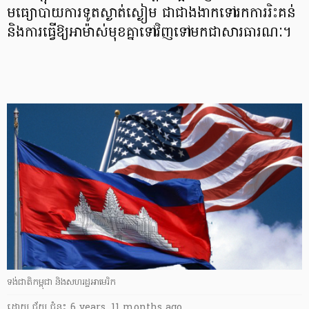
មធ្យោបាយ​ការទូត​ស្ងាត់​ស្ងៀម ជាជាង​ងាក​ទៅរក​ការរិះគន់​
និង​ការ​ធ្វើ​ឱ្យ​អាម៉ាស់​មុខ​គ្នា​ទៅ​វិញ​ទៅ​មក​ជា​សារធារណៈ។
ទង់ជាតិកម្ពុជា និងសហរដ្ឋអាមេរិក
ដោយ
ជ័យ ជំនះ
6 years, 11 months ago