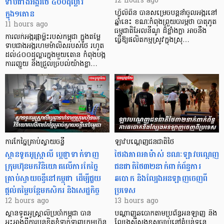
ទាបជាងអង្ករថៃ ៤០០ដុល្លារ
12 hours ago
ក្នុង១តោន
ហ្វីលីពីន បាន​សម្រេចបន្តនាំចូលអង្ករនៅ
ឆ្នាំនេះ ខណៈកំពុងព្រួយបារម្ភថា បាតុភូត
11 hours ago
ធម្មជាតិអែលនីណូ ដ៏ខ្លាំងក្លា​ អាចនឹង
ការលក់អង្ករផ្កាម្លិះរបស់កម្ពុជា ក្នុងតម្លៃ
ធ្វើឱ្យផលិតកម្មស្រូវក្នុងស្រុ…
ទាបជាងអង្ករហមម៉ាលិសរបស់ថៃ រហូត
ដល់៤០០ដុល្លារក្នុងមួយតោន កំពុងបង្ក
ការរញ្ជួយ និងជ្រួលច្របល់យ៉ាងខ្លា…
ការកែច្នៃគ្រាប់ស្វាយចន្ទី
ឡាវបណ្តេញជនជាតិថៃ
ស្ថានទូតអូស្ត្រាលី ប្តេជ្ញាទាក់ទាញ
ថៃរងភាពអាម៉ាស់ ខណៈឡាវបណ្តេញ
ក្រុមហ៊ុនមក​វិនិយោគលើការកែច្នៃ
ជនជាតិថៃ៣២នាក់ពាក់ព័ន្ធការ
គ្រាប់ស្វាយចន្ទីនៅកម្ពុជា ដើម្បីជួយ
ឆបោក និងល្បែងអនឡាញចេញពី
ផ្តល់តម្លៃបន្ថែមកសិករ និងសេដ្ឋកិច្ច
ប្រទេស
12 hours ago
13 hours ago
ស្ថានទូតអូស្ត្រាលីប្រចាំកម្ពុជា បាន
បណ្តាញឆបោកតាមប្រព័ន្ធអនឡាញ និង
អះអាងពីការបន្តខិតខំទាក់ទាញក្រុមហ៊ុន
ល្បែងស៊ីសងខុសច្បាប់នៅតំបន់ទន្លេ