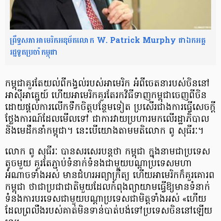
ព្រឹទ្ធ​សភា​អាមេរិក​អនុម័ត​លោក W. Patrick Murphy ជា​ឯកអគ្គ
រដ្ឋទូត​ប្រចាំ​កម្ពុជា
កម្ពុជា​គួរតែ​យល់​ពី​កង្វល់​របស់​អាមេរិក អំពី​ចេតនា​របស់​ចិន​នៅ​
អាស៊ី​អាគ្នេយ៍ ហើយ​អាមេរិក​គួរតែ​រក​វិធី​ទាញ​កម្ពុជា​ចេញ​ពី​ចិន
ដោយ​ផ្តល់​ការ​លើក​ទឹកចិត្ត​បន្ថែម​ទៀត ប្រសើរ​ជាង​ការ​ធ្វើ​សេចក្តី​
ថ្លែងការណ៍​ដែល​មើល​ទៅ​ ជា​ការវាយ​ប្រហារ​មក​លើ​រដ្ឋាភិបាល​
និង​មេដឹកនាំ​កម្ពុជា។ នេះ​បើ​យោង​តាម​មតិ​លោក​ ពូ សុធីរៈ។
លោក ពូ សុធីរៈ បាន​សរសេរ​បន្ត​ថា កម្ពុជា ក្នុង​នាម​ជា​ប្រទេស​
តូច​មួយ គួរតែ​ភ្ជាប់​ទំនាក់​ទំនង​ជាមួយ​បណ្តា​ប្រទេស​មហា​
អំណាច​ទាំង​អស់ មាន​ជំហរ​អព្យាក្រឹត្យ​ ហើយ​អាមេរិក​ក៏​គួរ​គោរព​
កម្ពុជា ថា​ជា​ប្រជាជាតិ​មួយ​ដែល​កំពុង​ព្យាយាម​ធ្វើ​ឱ្យ​មាន​ទំនាក់​
ទំនង​ការ​បរទេស​ជាមួយ​បណ្តា​ប្រទេស​​​ជា​​មិត្ត​ទាំង​អស់ «ហើយ​
ដែល​ព្រលឹង​របស់​គាត់​មិនទាន់​បាត់បង់​ទៅ​ប្រទេស​ចិន​នៅ​ឡើយ​