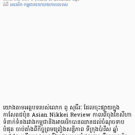
អំពី
អាមេរិក-កម្ពុជា​
នយោបាយ​ការបរទេស
យោងតាម​អត្ថបទ​របស់​លោក ពូ សុធីរៈ ដែល​ចុះ​ផ្សាយ​ក្នុង​
កាសែត​ជប៉ុន Asian Nikkei Review កាល​ពី​ចុង​ខែ​សីហា
ទំនាក់​ទំនង​រវាង​កម្ពុជា​និង​អាមេរិក​​បាន​ឈាន​ដល់​ចំណុច​ទាប​
បំផុត​ ចាប់តាំង​ពី​កិច្ច​ព្រមព្រៀង​សន្តិភាព ទីក្រុង​ប៉ារីស ឆ្នាំ​