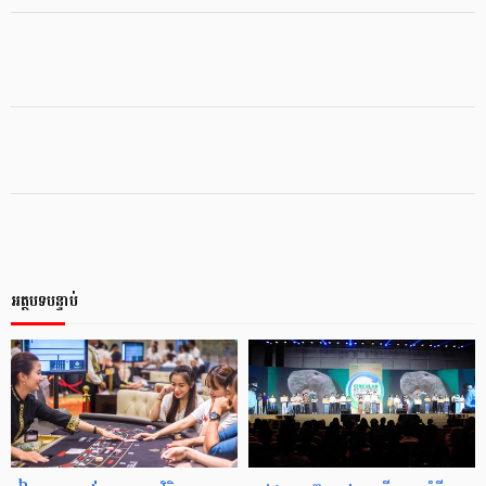
អត្ថបទបន្ទាប់