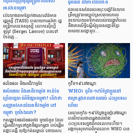
កិច្ចនៃកិច្ចប្រជុំរដ្ឋមន្ត្រីការបរទេស
មូលធន និងការវិនិយោគ
អាស៊ានកម្ពុជា
ជនបរទេសដែលបានចុះបញ្ជីវិនិយោគ
ត្រឹមត្រូវតាមច្បាប់ស្របតាមគោល
បើយោងតាមទីភ្នាក់ងារសារព័ត៌មាន
នយោបាយអាទិភាពរបស់រាជរដ្ឋាភិបាល
រដ្ឋរុស្សី (TASS) បានរាយការណ៍ថា រដ្ឋ
នឹងមានសិទ្ធិស្នើសុំចូលសញ្ជាតិខ្មែរ
មន្ត្រីការបរទេសរុស្ស៊ី លោកស៊ើរហ្គី
តាមរយៈសញ្ជាតូប…
ឡារូវ (Sergei Lavrov) បានទៅ
បំពេញ…
ផលិតផល និងអាជីវកម្មថៃ
កូវីដ១៩នៅឥណ្ឌា
ផលិតផល និងអាជីវកម្មថៃ កាន់តែ
WHO៖ កូវីដ-១៩បំប្លែងខ្លួននៅ
ច្រើនបន្ដបាត់ពីទីផ្សារកម្ពុជា! តើវាជា
ឥណ្ឌាឆ្លងរាលដាលដល់ ៤០ប្រទេស
សញ្ញាអវសាននៃអាជីវកម្មថៃ នៅ
ហើយ
កម្ពុជា ឬយ៉ាងណា?
មេរោគកូវីដ-១៩បំប្លែងខ្លួនថ្មីនៅឥណ្ឌា
បានរីករាលដាលឆ្លងដល់ជាង
កសញ្ញានៃផលិតផលថៃ មួយចំនួន ដែល
៤០ប្រទេសក្នុងពិភពលោកហើយ។
ធ្វើអាជីវកម្មនៅក្នុងទីផ្សារកម្ពុជា ចាប់ផ្ដើម
អង្គការសុខភាពពិភពលោក WHO បាន
រង្គោះរង្គើ គួរឱ្យកត់សម្គាល់ ដោយសារ