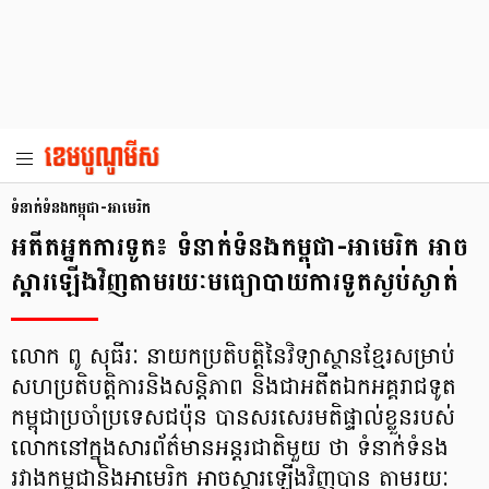
ទំនាក់ទំនង​កម្ពុជា-អាមេរិក
អតីត​អ្នកការទូត៖ ទំនាក់​ទំនង​​កម្ពុជា-​អាមេរិក អាច​
ស្តារ​ឡើង​វិញ​តាមរយៈ​មធ្យោបាយ​ការទូត​ស្ងប់​ស្ងាត់
លោក ពូ សុធីរៈ នាយក​ប្រតិបត្ដិ​នៃ​វិទ្យាស្ថាន​ខ្មែរ​សម្រាប់​
សហប្រតិបត្ដិការ​និងសន្តិភាព និង​ជា​អតីត​ឯកអគ្គរាជ​ទូត​
កម្ពុជា​ប្រចាំ​ប្រទេស​ជប៉ុន បាន​សរសេរ​មតិ​ផ្ទាល់​ខ្លួន​របស់​
លោក​នៅ​ក្នុង​សារព័ត៌មាន​អន្តរជាតិ​មួយ​ ថា ទំនាក់​ទំនង​
រវាង​កម្ពុជា​និង​អាមេរិក អាច​ស្តារ​ឡើង​វិញ​បាន ​តាមរយៈ​