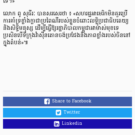
ទេ។»
លោក ពូ សុធីរៈ បាន​សរសេរ​ថា ៖ «សហរដ្ឋ​អាមេរិក​មិនគួរ​ប្រើ​
ការ​គាំទ្រ​ខ្លាំង​ក្លា​ជា​ប្រពៃណី​របស់​ខ្លួន​ចំពោះ​លទ្ធិ​ប្រជាធិបតេយ្យ​
និង​សិទ្ធិ​មនុស្ស ដើម្បី​ធ្វើ​ឱ្យ​រដ្ឋាភិបាល​កម្ពុជា​អាម៉ាស់​មុខ​ទេ
ប្រសិន​បើ​ទីក្រុង​វ៉ាស៊ីនតោន​ចង់​ប្រជែង​នឹង​ភាព​ខ្លាំង​របស់​ចិន​នៅ​
ក្នុង​តំបន់»៕
Share to Facebook
Twitter
Linkedin