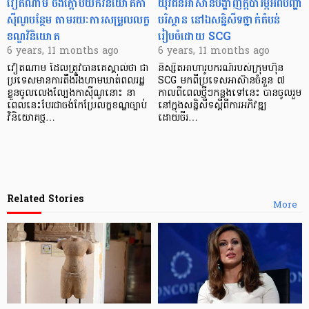
វៀតណាម ចង់ក្ដោបយក​​វិនិយោគ​កា
យុវជនអាស៊ានបង្ហាញក្ដីបារម្ភអំពីបញ្ហា
ស៊ីណូបន្ថែម តាមរយៈ​ការសម្រួល​លក្ខ
បរិស្ថាន នៅឯ​សន្និសីទ​ថ្នាក់តំបន់
ខណ្ឌវិនិយោគ
រៀបចំ​ដោយ SCG
6 years, 11 months ago
6 years, 11 months ago
វៀតណាម ដែលត្រូវបានគេស្គាល់ថា ជា
និស្សិត​អាហារូបករណ៍​របស់​ក្រុមហ៊ុន
ប្រទេសមានការតឹងរឹងហាមឃាត់ពលរដ្ឋ
SCG មកពីប្រទេសអាស៊ានចំនួន ៧
ខ្លួនចូលលេងល្បែងកាស៊ីណូនោះ នា
កាលពីពេលថ្មីៗកន្លងទៅនេះ បានចូលរួម
ពេលនេះបែរជាចង់កែប្រែលក្ខខណ្ឌច្បាប់
នៅក្នុងសន្និសីទស្ដីពីការអភិវឌ្ឍ
វិនិយោគថ្ម…
ដោយចីរ…
Related Stories
More