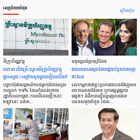
ពេញនិយមបំផុត
ច្រើនទៀត
មីក្រូ​ហិរញ្ញវត្ថុ
មនុស្ស​ធម៌​គ្មាន​ព្រំដែន
ធនាគារ​និង​គ្រឹះស្ថាន​មីក្រូ​ហិរញ្ញវត្ថុ​
ជន​បរទេស​៣​រូប​ដែល​ជួយ​ខ្មែរ​លេច​ធ្លោ​
ជួប«គ្រោះ»ក្តៅ​គគុក​មួយ​ទៀត​ហើយ!
ជាង​គេ
បន្ទាប់​ពី​រង​សម្ពាធ​​ពី​ការ​ទម្លាក់​ពិដាន​អត្រា​
លោកអ្នក​នាង​ខ្លះ​ប្រាកដ​ជា​បាន​​ដឹង​ឮ​តាម​
ការ​ប្រាក់ ១៨​% ដែល​កំណត់​ដោយ​
រយៈ​ការ​អាន​ព័ត៌មាន ឬ​ការ​ផ្សព្វផ្សាយ​
រដ្ឋាភិបាល​កម្ពុជា កាល​ពី​ពេល​ថ្មីៗ​នេះ
ផ្សេងៗ អំពី​ភាព​ល្បីល្បាញ​របស់​ជន​
ឥឡូវ​នេះ ធនាគ…
បរទេស​មួយ​ចំនួន ដែល…