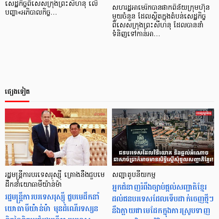
សេដ្ឋកិច្ច​ពិសេស​ក្រុង​ព្រះសីហនុ លើ​
សហរដ្ឋ​អាមេរិក​បាន​ផាក​ពិន័យ​ក្រុមហ៊ុន​
បញ្ហា​«អភិបាល​កិច្ច…
មួយ​ចំនួន ដែល​ស្ថិត​ក្នុង​តំបន់​សេដ្ឋកិច្ច​
ពិសេស​ក្រុង​ព្រះសីហនុ ដែល​បាន​នាំ​
ទំនិញ​ទៅ​កាន់​អា…
ផ្សេងទៀត
រដ្ឋមន្ត្រីការបរទេសរុស្ស៊ី គ្រោងនឹងជួបមេ
សញ្ជាតូបនីយកម្ម
ដឹកនាំយោធាមីយ៉ាន់ម៉ា
អ្នកជំនាញរំពឹងច្បាប់ផ្តល់សញ្ជាតិខ្មែរ
រដ្ឋមន្ត្រីការបរទេសរុស្ស៊ី ជួបមេដឹកនាំ
ដល់ជនបរទេសដែលទើបដាក់ចេញថ្មីៗ
យោធាមីយ៉ាន់ម៉ា មុនដំណើរទស្សន
នឹងក្លាយជាមេដែកក្នុងការស្រូបទាញ