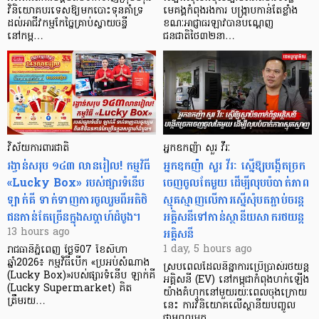
វិនិយោគបរទេសឱ្យមកបោះទុនគាំទ្រ
មេគង្គកំពុងរងការ បង្ក្រាប​កាន់តែខ្លាំង
ដល់អាជីវកម្មកែច្នៃគ្រាប់ស្វាយចន្ទី
ខណៈអាជ្ញាធរឡាវបានបណ្តេញ
នៅកម្ព…
ជនជាតិថៃ៣២នា…
វិស័យការពារជាតិ
អ្នកឧកញ៉ា សួរ វីរៈ
រង្វាន់សរុប ១៤៣ លានរៀល! កម្មវិធី
អ្នកឧកញ៉ា សួរ វីរៈ ស្នើឱ្យបង្កើតច្រក
«Lucky Box» របស់ផ្សារទំនើប
ចេញចូលតែមួយ ដើម្បីលុបបំបាត់ភាព
ឡាក់គី ទាក់ទាញការចូលរួមពីអតិថិ
ស្មុគស្មាញលើការស្នើសុំបតភ្ជាប់ចរន្ត
ជនកាន់តែច្រើនក្នុងសប្តាហ៍ដំបូង។
អគ្គិសនីទៅកាន់ស្ថានីយសាករថយន្ត
អគ្គិសនី
13 hours ago
1 day, 5 hours ago
រាជធានីភ្នំពេញ ថ្ងៃទី07 ខែសីហា
ឆ្នាំ2026៖ កម្មវិធីបើក «ប្រអប់សំណាង
ស្របពេលដែលនិន្នាការប្រើប្រាស់រថយន្ត
(Lucky Box)»របស់ផ្សារទំនើប ឡាក់គី
អគ្គិសនី (EV) នៅកម្ពុជាកំពុងហក់ឡើង
(Lucky Supermarket) គិត
យ៉ាងគំហុកនៅមួយរយៈពេលចុងក្រោយ
ត្រឹមរយ…
នេះ ការវិនិយោគលើស្ថានីយបញ្ចូល
ថាមពលអគ្គ…