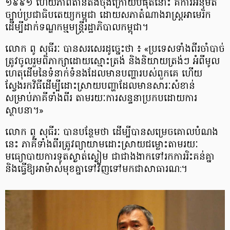
១៩៩១ ហើយ​ភាព​តានតឹង​ចុង​ក្រោយ​បំផុត​នោះ គឺ​ការ​អនុម័ត​
ច្បាប់​ប្រជាធិបតេយ្យ​កម្ពុជា ដោយ​សភា​តំណាងរាស្រ្ត​អាមេរិក
ដើម្បី​ដាក់​ទណ្ឌកម្ម​មន្រ្តី​រដ្ឋាភិបាល​កម្ពុជា។
លោក ពូ សុធីរៈ បាន​សរសេរ​ដូច្នេះ​ថា ៖ «ប្រទេស​ទាំង​ពីរ​ចាំបាច់​
ត្រូវ​ចូលរួម​ពិភាក្សា​ដោយ​ស្មោះត្រង់ និង​និយាយ​ត្រង់ៗ អំពី​មូល
ហេតុ​ដើម​នៃ​ទំនាក់​ទំនង​ដែល​មាន​បញ្ហា​របស់​​ពួកគេ ហើយ​
ស្វែងរក​វិធី​ដើម្បី​ដោះស្រាយ​បញ្ហា​ដែល​មាន​សារៈ​សំខាន់
សម្រាប់​ភាគី​ទាំងពីរ តាមរយៈ​ការ​សន្ទនា​ប្រកប​ដោយ​ការ​
ស្ថាបនា។»
លោក ពូ សុធីរៈ បាន​បន្ថែម​ថា ដើម្បី​បាន​សម្រេច​គោល​បំណង​
នេះ ភាគី​ទាំងពីរ​ត្រូវ​​ព្យាយាម​ដោះស្រាយ​ជម្លោះ​តាមរយៈ​
មធ្យោបាយ​ការទូត​ស្ងាត់​ស្ងៀម ជាជាង​ងាក​ទៅរក​ការ​រិះគន់​គ្នា
និង​ធ្វើ​ឱ្យ​អាម៉ាស់​មុខ​គ្នា​ទៅ​វិញទៅមក​ជា​សាធារណ:។