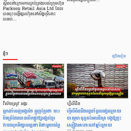
អាស៊ី​អាគ្នេយ៍​មួយ​ន…
ស្ថិតនៅក្រោមការគ្រប់គ្រងរបស់ក្រុមហ៊ុន
Parkson Retail Asia Ltd ដែល
បានចុះបញ្ចីផ្សារហ៊ុននៅសិង្ហបុរីនោះ
បានចា…
ថ្មីៗ
ច្រើនទៀត
វិស័យស្រូវ អង្ករ
ហ្វីលីពីន
អ្នកនាំចេញអង្ករថៃ ត្អូញត្អែរថា ការ
ហ្វីលីពីននឹងបន្តនាំចូលអង្ករក្រោយ
បិទព្រំដែនបានបើកផ្លូវឱ្យអង្ករខ្មែរ
បារម្ភបាតុភូតអែលនីណូ បង្កឱ្យខ្វះ
វាយលុកទីផ្សារអន្តរជាតិជាមួយតម្លៃ
ស្បៀងអាហារនៅឆ្នាំក្រោយ