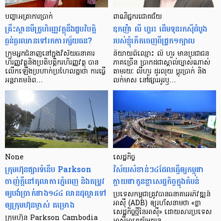
បញ្ហា​អត្រា​ការប្រាក់
ពាណិជ្ជករជោគជ័យ
គ្រឹះស្ថាន​មីក្រូ​ហិរញ្ញវត្ថុ​នឹង​ជួប​វិបត្តិ​
ឧកញ៉ា លី ហួរ៖ ដើមទុនរកស៊ីដំបូង
ធ្ងន់ធ្ងរ​ឈាន​ទៅ​រក​ការ​ក្ស័យធន?
របស់ខ្ញុំកើតចេញពីជ្រូក១ក្បាល
ក្រុម​អ្នក​ជំនាញ​នៅ​ក្នុង​វិស័យ​ធនាគារ
និយាយ​ពី​ឈ្មោះ លី ហួរ មាន​ប្រជាជន​
ហិរញ្ញវត្ថុ​និង​ប្រតិបត្តិករ​ហិរញ្ញ​វត្ថុ បាន​​
ភាគ​ច្រើន ប្រាកដ​ជា​ស្គាល់​ច្បាស់​ណាស់
លើក​ឡើង​ប្រហាក់​ប្រហែល​គ្នា​ថា ការ​ធ្វើ​
តាមរយៈ លីហួរ ដូរ​លុយ ប្តូរ​បា្រក់ និង​
អន្តរាគមន៍​ព…
លក់​មាស នៅ​ផ្សារ​អូរ​ឫ…
None
សេដ្ឋកិច្ច​
ក្រុមហ៊ុនផ្សារទំនើប Parkson
វិស័យ​សំខាន់ៗ​៤​ដែល​ធ្វើ​ឲ្យ​កម្ពុជា​
ចាញ់ក្ដីនៅតុលាការភ្នំពេញ និងតម្រូវ
ក្លាយ​ជា​កូន​ខ្លា​សេដ្ឋកិច្ច​ក្នុង​តំបន់
ឲ្យបង់ប្រាក់ជាង១៤៤ លានដុល្លារទៅ
ប្រទេស​កម្ពុជា​ត្រូវ​បាន​ធនាគារ​អភិវឌ្ឍន៍​
ឲ្យក្រុមហ៊ុនម្ចាស់ គម្រោង
អាស៊ី (ADB) ឲ្យ​រហ័ស​នាមថា «ខ្លា​
សេដ្ឋកិច្ច​ថ្មី​នៃ​អាស៊ី» ដោយសារ​ប្រទេស​
ក្រុមហ៊ុន Parkson Cambodia