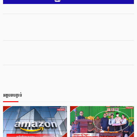
អត្ថបទបន្ទាប់