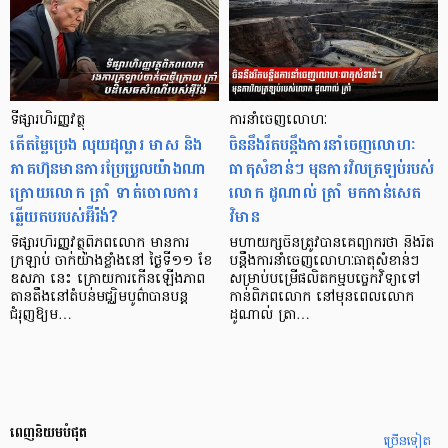
ទីផ្សារហិរញ្ញវត្ថុ
ការ​នាំចេញ​លោហៈ
តើតម្លៃប្រេង លុយដុល្លារ មាស និង
ចិន​នឹង​រឹតបន្តឹង​ការ​នាំចេញ​លោហៈ
ភាគហ៊ុនមានការប្រែប្រួលយ៉ាងណា
ធាតុ​សំខាន់​ៗ មុន​ការ​វិល​ត្រឡប់​របស់​
ក្រោយលោក ត្រាំ ទាត់ចោលការ
លោក ដូណាល់ ត្រាំ មកកាន់សេត
ឆ្លើយតបរបស់អ៊ីរ៉ង់?
វិមាន
ទីផ្សារហិរញ្ញវត្ថុពិភពលោក មានការ
មហាយក្សចិនត្រូវបានគេព្យាករថា នឹងរឹត
ក្រឡាប់ ចាក់យ៉ាងខ្លាំងនៅ ថ្ងៃទី១១ ខែ
បន្តឹងការនាំចេញលោហៈធាតុសំខាន់ៗ
ឧសភា នេះ ក្រោយការកើនឡើងភាព
សម្រាប់បម្រើផលិតកម្មបច្ចេកវិទ្យាទៅ
តានតឹងនៅតំបន់មជ្ឈិមបូព៌ាបានបន្ត
កាន់ពិភពលោក នៅមុនពេលលោក
ជំរុញឱ្យម…
ដូណាល់ ត្រា…
ពេញនិយមបំផុត
ច្រើនទៀត