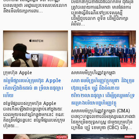
មហាម៉ាត់ នៅ​ថ្ងៃ​អង្គារ ទី៣ ខែ​កញ្ញា
មេដឹកនាំកូរ៉េខាងជើងលោកគីម ជុងអ៊ុន
បាន​សន្យា​ថា អាជ្ញាធរ​ប្រទេស​របស់​លោក​
ត្រូវបានរាយការណ៍មកថា មានផែនការ
នឹង​មើល​ថែ​រក្សា​ការពារ​…
គ្រោងធ្វើដំណើរទៅប្រទេសរុស្ស៊ី
ដើម្បីជួបលោក ពូទីន ដើម្បីពិភាក្សា
អំពីល…
ក្រុមហ៊ុន Apple
សមាគមមីក្រូហិរញ្ញវត្ថុកម្ពុជា
តម្លៃទីផ្សាររបស់ក្រុមហ៊ុន Apple
សមាគមមីក្រូហិរញ្ញវត្ថុកម្ពុជា និងក្រុម
កើនឡើងជិតដល់ ៣ ទ្រីលានដុល្លារ
ហ៊ុនក្រេឌីត ប្យូរ៉ូ នឹងចំណាយ
ហើយ
ថវិកា២លានដុល្លារ ដើម្បីចូលរួមគាំទ្រ
គម្រោងបរិយាបន្នហិរញ្ញវត្ថុ
តម្លៃទីផ្សាររបស់ក្រុមហ៊ុន Apple
បានកើនឡើងជាបន្តបន្ទាប់នៅក្នុងរយៈ
សមាគមមីក្រូហិរញ្ញវត្ថុកម្ពុជា (CMA)
ពេលមួយទសវត្សរ៍កន្លងមកនេះ ខណៈ
បានចុះហត្ថលេខាលើអនុស្សារណៈភាពជា
គិតត្រឹមថ្ងៃចន្ទនេះ តម្លៃទីផ្សាររបស់ក្រុម
ដៃគូកម្រិតយុទ្ធសាស្រ្ត ជាមួយក្រុមហ៊ុន
ហ៊ុនយ…
ក្រេឌីត ប្យួរ៉ូ ខេមបូឌា (CBC) ដើម្…