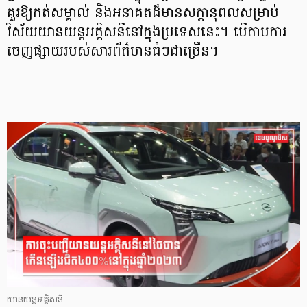
គួរឱ្យកត់សម្គាល់ និងអនាគតដ៏មានសក្តានុពលសម្រាប់
វិស័យយានយន្តអគ្គិសនីនៅក្នុងប្រទេសនេះ។ បើតាមការ
ចេញផ្សាយរបស់សារព័ត៌មានធំៗជាច្រើន។
យានយន្តអគ្គិសនី