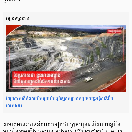
ប្រភេទ។
អត្ថបទគួរអាន
ថៃប្រកាសពីកំណប់រ៉ែសម្រាប់បម្រើឱ្យឧស្សាហកម្មរថយន្តអគ្គិសនីដ៏ម
ហាសាល
សមាគមនេះបាននិយាយទៀតថា ក្រុមហ៊ុនផលិតរថយន្តចិន
មួយចំនួនរួមទាំងក្រុមហ៊ុន ឆាងអាន (Chang'an) ក្រុមហ៊ុន