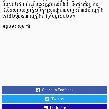
និង២០២៤។ កំណើននេះត្រូវបានរំពឹងថា នឹងជួយជំរុញការ
ផលិតយានយន្តអគ្គិសនីក្នុងស្រុកឱ្យបានចន្លោះពី៣៥ម៉ឺនគ្រឿង
ទៅ៥២ម៉ឺន៥ពាន់គ្រឿងនៅត្រឹមឆ្នាំ២០២៦៕
អត្ថបទ៖ សុខ ជា
_
Share to Facebook
Twitter
Linkedin