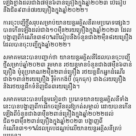
ឡើងខ្លាំងដល់ជាង៧ម៉ឺន៦ពាន់គ្រឿងក្នុងឆ្នាំ២០២៣ បើធៀប
នឹងជិត៩ពាន់៧រយគ្រឿងក្នុងឆ្នាំ២០២២។
ការចុះបញ្ជីថ្មីសរុបសម្រាប់យានយន្តអគ្គិសនីតាមប្រភេទផ្សេងៗ
បានកើនឡើងដល់ជាង១០ម៉ឺន២រយគ្រឿងក្នុងឆ្នាំ២០២៣ ដែល
បង្ហាញពីកំណើន៣៨០%បើធៀបនឹងចំនួនជាង២ម៉ឺន៨រយគ្រឿង
ដែលបានចុះបញ្ជីក្នុងឆ្នាំ២០២២។
សមាគមនេះបានបញ្ជាក់ថា យានយន្តអគ្គិសនីដែលបានចុះបញ្ជី
ថ្មីសម្រាប់ឆ្នាំ២០២៣ រួមមាន រថយន្តមានចំនួនជាង៧ម៉ឺន៦ពាន់
គ្រឿង ម៉ូតូប្រមាណ២ម៉ឺន២ពាន់គ្រឿង រថយន្តដឹកអ្នកដំណើរ
ជាង១ពាន់២រយគ្រឿង រ៉ឺម៉កកង់បី (ធុកធុក) ជាង៤រយគ្រឿង
និងរថយន្តដឹកទំនិញជិត៣រយគ្រឿង។
សមាគមនេះបានបន្ថែមទៀតថា ប្រភេទយានយន្តអគ្គិសនីទាំង
នេះបានបង្ហាញពីការរីកចម្រើនគួរឱ្យកត់សម្គាល់ ដោយបានកើន
ឡើងពីចំនួនជាង៣ម៉ឺន២ពាន់គ្រឿងក្នុងឆ្នាំ២០២២ដល់
ជិត១៣ម៉ឺន២ពាន់គ្រឿងក្នុងឆ្នាំ២០២៣ បង្ហាញពី
កំណើន៣១១%ដែលគ្របដណ្តប់លើយានយន្តអគ្គិសនីគ្រប់