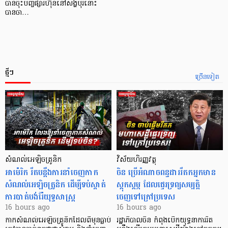
បានចុះបញ្ចីផ្សារហ៊ុននៅសិង្ហបុរីនោះ
បានចា…
ថ្មីៗ
ច្រើនទៀត
សំណល់អេឡិចត្រូនិក
វិស័យហិរញ្ញវត្ថុ
អាម៉េរិក រឹតបន្តឹងការនាំចេញកាក
ចិន ប្រើ​អំណាចពន្ធដាររឹតកអ្នកមាន
សំណល់អេឡិចត្រូនិក ដើម្បីទប់ស្កាត់
ស្ដុកស្ដម្ភ ដែលផ្ទេរទ្រព្យសម្បត្តិ
ការបាត់បង់រ៉ែយុទ្ធសាស្ត្រ
ចេញទៅក្រៅប្រទេស
16 hours ago
16 hours ago
កាក​សំណល់​អេឡិច​ត្រូនិកដែល​ពីមុនធ្លាប់​
រដ្ឋាភិបាលចិន កំពុងបើកយុទ្ធនាការរឹត