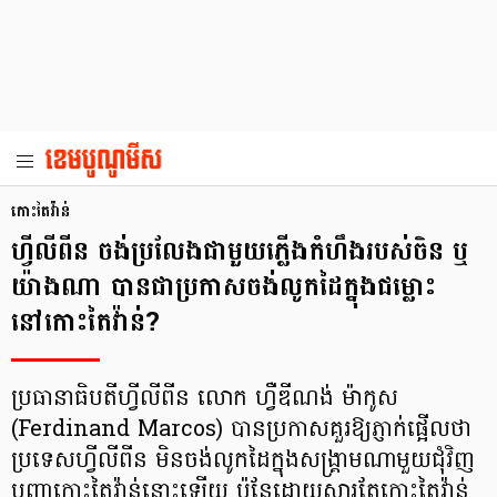
កោះតៃវ៉ាន់
ហ្វីលីពីន ចង់ប្រលែងជាមួយភ្លើងកំហឹងរបស់ចិន ឬ
យ៉ាងណា បានជាប្រកាសចង់លូកដៃក្នុងជម្លោះ
នៅកោះតៃវ៉ាន់?
ប្រធានាធិបតីហ្វីលីពីន លោក ហ្វឺឌីណង់ ម៉ាកូស
(Ferdinand Marcos) បាន​ប្រកាស​​គួរឱ្យ​ភ្ញាក់​ផ្អើល​​ថា
ប្រទេសហ្វីលីពីន មិនចង់លូកដៃក្នុងសង្គ្រាមណាមួយជុំវិញ
បញ្ហា​កោះតៃវ៉ាន់នោះ​ឡើយ ប៉ុន្តែដោយសារតែ​កោះ​តៃវ៉ាន់