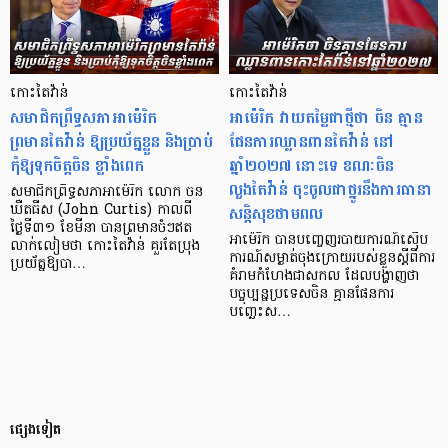
កោះតៃវ៉ាន់
កោះតៃវ៉ាន់
សមាជិកព្រឹទ្ធសភាអាម៉េរិក
អាម៉េរិក វាយតម្លៃជាថ្មីថា ចិន គ្មាន
ព្រមានតៃវ៉ាន់ ឱ្យប្រយ័តុ្នខ្លួន និងប្រាប់
ផែនការឈ្លានពានតៃវ៉ាន់ នៅ
កុំឱ្យទុកចិត្តចិន ខ្លាំងពេក
ឆ្នាំ២០២៧ នោះទេ ខណៈចិន
លួងតៃវ៉ាន់ ចុះចូលជាថ្នូរនឹងការធានា
សមាជិកព្រឹទ្ធសភាអាម៉េរិក លោក ចន
សន្តិសុខថាមពល
ឃឺតធីស (John Curtis) កាលពី
ថ្ងៃទី៣១ ខែមីនា បានព្រមានចំៗឥត
អាម៉េរិក បានបញ្ចេញរបាយការណ៍ស៊ើប
លាក់លៀមថា កោះតៃវ៉ាន់ គួរតែប្រុង
ការណ៍សម្ងាត់ចុងក្រោយរបស់ខ្លួនស្តីពីការ
ប្រយ័ត្នឱ្យបា…
គំរាមកំហែងជាសកល ដែលបង្ហាញថា
បច្ចុប្បន្នប្រទេសចិន គ្មានផែនការ
បញ្ឆេះស…
ផ្សេងទៀត