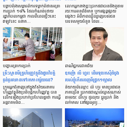
បន្ទាប់​ពី​រង​សម្ពាធ​​ពី​ការ​ទម្លាក់​ពិដាន​អត្រា​
លោកអ្នក​នាង​ខ្លះ​ប្រាកដ​ជា​បាន​​ដឹង​ឮ​តាម​
ការ​ប្រាក់ ១៨​% ដែល​កំណត់​ដោយ​
រយៈ​ការ​អាន​ព័ត៌មាន ឬ​ការ​ផ្សព្វផ្សាយ​
រដ្ឋាភិបាល​កម្ពុជា កាល​ពី​ពេល​ថ្មីៗ​នេះ
ផ្សេងៗ អំពី​ភាព​ល្បីល្បាញ​របស់​ជន​
ឥឡូវ​នេះ ធនាគ…
បរទេស​មួយ​ចំនួន ដែល…
បញ្ហា​អត្រា​ការប្រាក់
ពាណិជ្ជករជោគជ័យ
គ្រឹះស្ថាន​មីក្រូ​ហិរញ្ញវត្ថុ​នឹង​ជួប​វិបត្តិ​
ឧកញ៉ា លី ហួរ៖ ដើមទុនរកស៊ីដំបូង
ធ្ងន់ធ្ងរ​ឈាន​ទៅ​រក​ការ​ក្ស័យធន?
របស់ខ្ញុំកើតចេញពីជ្រូក១ក្បាល
ក្រុម​អ្នក​ជំនាញ​នៅ​ក្នុង​វិស័យ​ធនាគារ
និយាយ​ពី​ឈ្មោះ លី ហួរ មាន​ប្រជាជន​
ហិរញ្ញវត្ថុ​និង​ប្រតិបត្តិករ​ហិរញ្ញ​វត្ថុ បាន​​
ភាគ​ច្រើន ប្រាកដ​ជា​ស្គាល់​ច្បាស់​ណាស់
លើក​ឡើង​ប្រហាក់​ប្រហែល​គ្នា​ថា ការ​ធ្វើ​
តាមរយៈ លីហួរ ដូរ​លុយ ប្តូរ​បា្រក់ និង​
អន្តរាគមន៍​ព…
លក់​មាស នៅ​ផ្សារ​អូរ​ឫ…