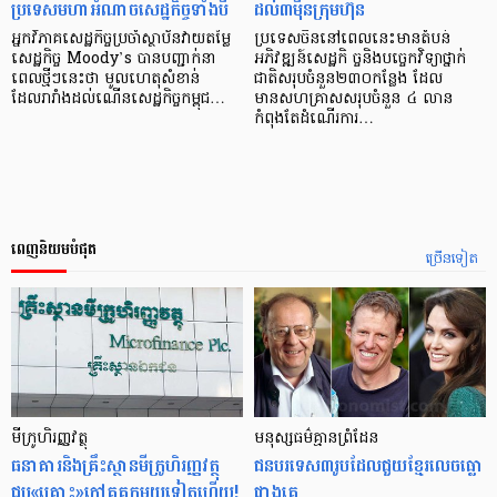
ប្រទេសមហាអំណាចសេដ្ឋកិច្ចទាំងបី
ដល់៣ម៉ឺនក្រុមហ៊ុន
អ្នកវិភាគ​សេដ្ឋកិច្ច​ប្រចាំ​​​ស្ថាប័នវាយតម្លៃ
ប្រទេសចិននៅពេលនេះមានតំបន់
សេដ្ឋកិច្ច Moody’s បានបញ្ជាក់នា​
អភិវឌ្ឍន៍សេដ្ឋកិ ច្ចនិងបច្ចេកវិទ្យាថ្នាក់
ពេលថ្មីៗនេះ​ថា មូលហេតុសំខាន់
ជាតិសរុបចំនួន២៣០កន្លែង ដែល
ដែលរារាំងដល់ណើនសេដ្ឋកិច្ចកម្ពុជ…
មានសហគ្រាសសរុបចំនួន ៤ លាន
កំពុងតែដំណើរការ…
ពេញនិយមបំផុត
ច្រើនទៀត
មីក្រូ​ហិរញ្ញវត្ថុ
មនុស្ស​ធម៌​គ្មាន​ព្រំដែន
ធនាគារ​និង​គ្រឹះស្ថាន​មីក្រូ​ហិរញ្ញវត្ថុ​
ជន​បរទេស​៣​រូប​ដែល​ជួយ​ខ្មែរ​លេច​ធ្លោ​
ជួប«គ្រោះ»ក្តៅ​គគុក​មួយ​ទៀត​ហើយ!
ជាង​គេ