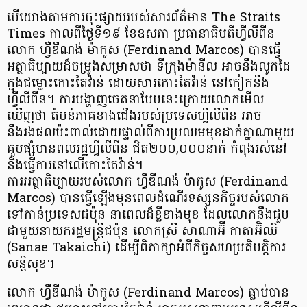
បើយោងតាមការចុះផ្សាយរបស់សារព័ត៌មាន The Straits
Times កាលពីថ្ងៃទី១៩ ខែឧសភា ប្រធានាធិបតីហ្វីលីពីន
លោក ហ្វឺឌីណង់ ម៉ាកូស (Ferdinand Marcos) បានធ្វើ
អត្ថាធិប្បាយដ៏ចម្រូងសម្រាសថា ទីក្រុងម៉ានីល អាចនឹងលូកដៃ
ក្នុងជម្លោះកោះតៃវ៉ាន់ ដោយសារកោះតៃវ៉ាន់ នៅកៀកនឹង
ហ្វីលីពីន។ ការបង្ហាញចេតនាបែបនេះក្រោយលោកមើល
ឃើញថា តំបន់ភាគខាងជើងរបស់ប្រទេសហ្វីលីពីន អាច
នឹងរងផលប៉ះពាល់ដោយផ្ទាល់ពីការប្រឈមមុខដាក់គ្នាណាមួយ
គួបផ្សំមានពលរដ្ឋហ្វីលីពីន ជិត២០០,០០០នាក់ កំពុងរស់នៅ
និងធ្វើការនៅលើកោះតៃវ៉ាន់។
ការអត្ថាធិប្បាយរបស់លោក ហ្វឺឌីណង់ ម៉ាកូស (Ferdinand
Marcos) បានធ្វើឡើងមុនពេលដំណើរទស្សនកិច្ចរបស់លោក
ទៅកាន់ប្រទេសជប៉ុន នាពេលដ៏ខ្លីខាងមុខ ដែលលោកនឹងជួប
ជាមួយនាយករដ្ឋមន្ត្រីជប៉ុន លោកស្រី សាណាអ៊ី កាតាអ៊ិឈិ
(Sanae Takaichi) ដើម្បីពិភាក្សាអំពីកិច្ចសហប្រតិបត្តិការ
សន្តិសុខ។
លោក ហ្វឺឌីណង់ ម៉ាកូស (Ferdinand Marcos) ធ្លាប់បាន