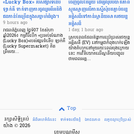
«Lucky Box» របស់ផ្សារទំនើប
ចេញចូលតែមួយ ដើម្បីលុបបំបាត់ភាព
ឡាក់គី ទាក់ទាញការចូលរួមពីអតិថិ
ស្មុគស្មាញលើការស្នើសុំបតភ្ជាប់ចរន្ត
ជនកាន់តែច្រើនក្នុងសប្តាហ៍ដំបូង។
អគ្គិសនីទៅកាន់ស្ថានីយសាករថយន្ត
អគ្គិសនី
9 hours ago
1 day, 1 hour ago
រាជធានីភ្នំពេញ ថ្ងៃទី07 ខែសីហា
ឆ្នាំ2026៖ កម្មវិធីបើក «ប្រអប់សំណាង
ស្របពេលដែលនិន្នាការប្រើប្រាស់រថយន្ត
(Lucky Box)»របស់ផ្សារទំនើប ឡាក់គី
អគ្គិសនី (EV) នៅកម្ពុជាកំពុងហក់ឡើង
(Lucky Supermarket) គិត
យ៉ាងគំហុកនៅមួយរយៈពេលចុងក្រោយ
ត្រឹមរយ…
នេះ ការវិនិយោគលើស្ថានីយបញ្ចូល
ថាមពលអគ្គ…
Top
រក្សាសិទ្ធិគ្រប់
អំពីគេហទំព័រនេះ
ទាក់ទងយើងខ្ញំ
ឯកជនភាព
លក្ខខណ្ឌ​ប្រើ​ប្រាស់
យ៉ាង © 2026
ខេមបូណូមីស