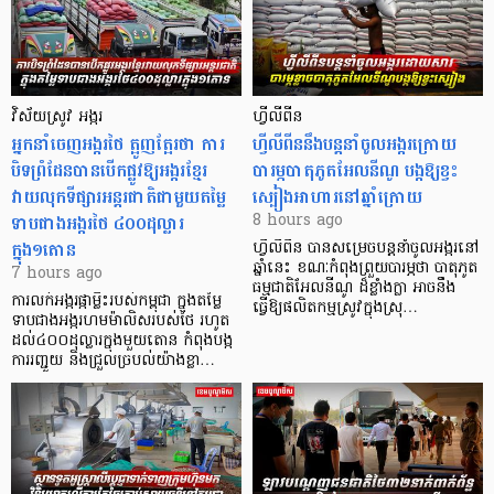
វិស័យស្រូវ អង្ករ
ហ្វីលីពីន
អ្នកនាំចេញអង្ករថៃ ត្អូញត្អែរថា ការ
ហ្វីលីពីននឹងបន្តនាំចូលអង្ករក្រោយ
បិទព្រំដែនបានបើកផ្លូវឱ្យអង្ករខ្មែរ
បារម្ភបាតុភូតអែលនីណូ បង្កឱ្យខ្វះ
វាយលុកទីផ្សារអន្តរជាតិជាមួយតម្លៃ
ស្បៀងអាហារនៅឆ្នាំក្រោយ
ទាបជាងអង្ករថៃ ៤០០ដុល្លារ
8 hours ago
ក្នុង១តោន
ហ្វីលីពីន បាន​សម្រេចបន្តនាំចូលអង្ករនៅ
ឆ្នាំនេះ ខណៈកំពុងព្រួយបារម្ភថា បាតុភូត
7 hours ago
ធម្មជាតិអែលនីណូ ដ៏ខ្លាំងក្លា​ អាចនឹង
ការលក់អង្ករផ្កាម្លិះរបស់កម្ពុជា ក្នុងតម្លៃ
ធ្វើឱ្យផលិតកម្មស្រូវក្នុងស្រុ…
ទាបជាងអង្ករហមម៉ាលិសរបស់ថៃ រហូត
ដល់៤០០ដុល្លារក្នុងមួយតោន កំពុងបង្ក
ការរញ្ជួយ និងជ្រួលច្របល់យ៉ាងខ្លា…