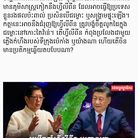
មានភូមិសាស្ត្រ​កៀក​នឹងហ្វីលីពីន ដែលអាចធ្វើឱ្យប្រទេស
ខ្លួនរងផលប៉ះពាល់ ប្រសិនបើជម្លោះ ឬសង្គ្រាម​ផ្ទុះឡើង។
កត្តានេះអាចនឹងជំរុញឱ្យហ្វីលីពីន ត្រូវបង្ខំចិត្តលូកដៃក្នុង
ជម្លោះនៅកោះតៃវ៉ាន់។ តើ​​ហ្វីលីពីន កំពុងប្រលែងជាមួយ
ភ្លើងកំហឹងរបស់ទីក្រុងប៉េកាំង ឬយ៉ាងណា ហើយ​តើចិន ​
មានប្រតិកម្ម​ឆ្លើយ​តបបែបណា?