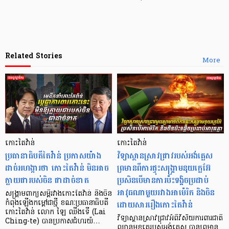
Related Stories
More
កោះតៃវ៉ាន់
កោះតៃវ៉ាន់
ប្រធានាធិបតីតៃវ៉ាន់ ប្រកាស​យ៉ាង
វិទ្យាស្ថានស្រាវជ្រាវរបស់​អង់គ្លេស
ដាច់អហង្ការថា ​កោះតៃវ៉ាន់ ​មិន​អាច
ព្រមាន​ពីការផ្ទុះសង្គ្រាមនុយក្លេអ៊ែ
ក្លាយជារបស់​ចិន ជាដាច់ខាត
ប្រសិនបើមានការប៉ះទង្គិចប្រដាប់
អាវុធណាមួយរវាងអាម៉េរិក និងចិន
សង្គ្រាមពាក្យសម្តីរវាង​កោះតៃវ៉ាន់ និងចិន
ដោយសាររឿងកោះតៃវ៉ាន់
កំពុងឡើងកម្តៅជាថ្មី ខណៈប្រធានាធិបតី​
កោះតៃវ៉ាន់ លោក ឡៃ ឈីងទើ (Lai
វិទ្យាស្ថានស្រាវជ្រាវអំពីវិស័យការពារជាតិ
Ching-te)​ បានប្រកាសជំហរយ៉…
ឈានមុខគេ​របស់​អង់គ្លេស បានព្រមាន​