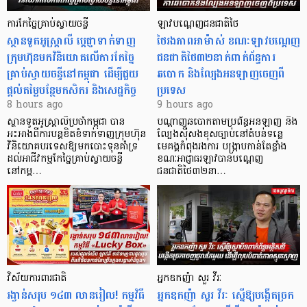
ការកែច្នៃគ្រាប់ស្វាយចន្ទី
ឡាវបណ្តេញជនជាតិថៃ
ស្ថានទូតអូស្ត្រាលី ប្តេជ្ញាទាក់ទាញ
ថៃរងភាពអាម៉ាស់ ខណៈឡាវបណ្តេញ
ក្រុមហ៊ុនមក​វិនិយោគលើការកែច្នៃ
ជនជាតិថៃ៣២នាក់ពាក់ព័ន្ធការ
គ្រាប់ស្វាយចន្ទីនៅកម្ពុជា ដើម្បីជួយ
ឆបោក និងល្បែងអនឡាញចេញពី
ផ្តល់តម្លៃបន្ថែមកសិករ និងសេដ្ឋកិច្ច
ប្រទេស
8 hours ago
9 hours ago
ស្ថានទូតអូស្ត្រាលីប្រចាំកម្ពុជា បាន
បណ្តាញឆបោកតាមប្រព័ន្ធអនឡាញ និង
អះអាងពីការបន្តខិតខំទាក់ទាញក្រុមហ៊ុន
ល្បែងស៊ីសងខុសច្បាប់នៅតំបន់ទន្លេ
វិនិយោគបរទេសឱ្យមកបោះទុនគាំទ្រ
មេគង្គកំពុងរងការ បង្ក្រាប​កាន់តែខ្លាំង
ដល់អាជីវកម្មកែច្នៃគ្រាប់ស្វាយចន្ទី
ខណៈអាជ្ញាធរឡាវបានបណ្តេញ
នៅកម្ព…
ជនជាតិថៃ៣២នា…
វិស័យការពារជាតិ
អ្នកឧកញ៉ា សួរ វីរៈ
រង្វាន់សរុប ១៤៣ លានរៀល! កម្មវិធី
អ្នកឧកញ៉ា សួរ វីរៈ ស្នើឱ្យបង្កើតច្រក