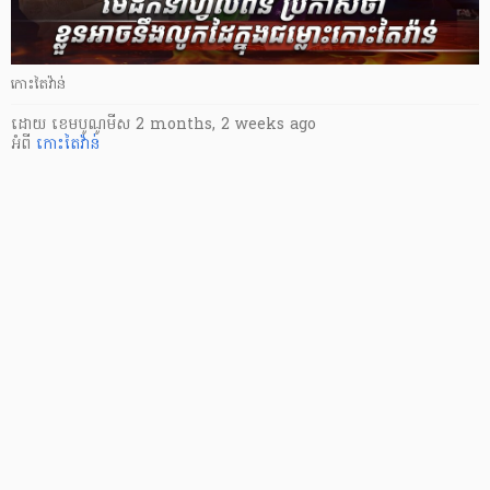
កោះតៃវ៉ាន់
ដោយ
​ ខេមបូណូមីស
2 months, 2 weeks ago
អំពី
កោះតៃវ៉ាន់