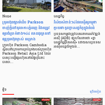
None
សេដ្ឋកិច្ច​
ក្រុមហ៊ុនផ្សារទំនើប Parkson
វិស័យ​សំខាន់ៗ​៤​ដែល​ធ្វើ​ឲ្យ​កម្ពុជា​
ចាញ់ក្ដីនៅតុលាការភ្នំពេញ និងតម្រូវ
ក្លាយ​ជា​កូន​ខ្លា​សេដ្ឋកិច្ច​ក្នុង​តំបន់
ឲ្យបង់ប្រាក់ជាង១៤៤ លានដុល្លារទៅ
ប្រទេស​កម្ពុជា​ត្រូវ​បាន​ធនាគារ​អភិវឌ្ឍន៍​
ឲ្យក្រុមហ៊ុនម្ចាស់ គម្រោង
អាស៊ី (ADB) ឲ្យ​រហ័ស​នាមថា «ខ្លា​
សេដ្ឋកិច្ច​ថ្មី​នៃ​អាស៊ី» ដោយសារ​ប្រទេស​
ក្រុមហ៊ុន Parkson Cambodia
អាស៊ី​អាគ្នេយ៍​មួយ​ន…
ស្ថិតនៅក្រោមការគ្រប់គ្រងរបស់ក្រុមហ៊ុន
Parkson Retail Asia Ltd ដែល
បានចុះបញ្ចីផ្សារហ៊ុននៅសិង្ហបុរីនោះ
បានចា…
ថ្មីៗ
ច្រើនទៀត