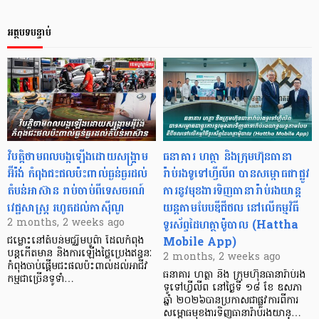
អត្ថបទបន្ទាប់
វិបត្តិថាមពលបង្កឡើងដោយសង្គ្រាម
ធនាគារ ហត្ថា និងក្រុមហ៊ុនធានា
អ៊ីរ៉ង់ កំពុងជះផលប៉ះពាល់ធ្ងន់ធ្ងរដល់
រ៉ាប់រងទូទៅហ្វីលីព បានសម្ពោធជាផ្លូវ
តំបន់អាស៊ាន រាប់ចាប់ពីទេសចរណ៍
ការនូវមុខងារទិញធានារ៉ាប់រងយាន្ត
វេជ្ជសាស្រ្ត រហូតដល់កាស៊ីណូ
យន្តតាមបែបឌីជីថល នៅលើកម្មវិធី
ទូរស័ព្ទដៃហត្ថាម៉ូបាល (Hattha
2 months, 2 weeks ago
Mobile App)
ជម្លោះនៅតំបន់​មជ្ឈិមបូព៌ា ​ដែល​កំពុង​
បន្ត​កើតមាន និង​ការឡើងថ្លៃប្រេង​​ឥន្ធនៈ
2 months, 2 weeks ago
កំពុង​ចាប់ផ្តើមជះ​ផល​​ប៉ះពាល់​ដល់​អាជីវ
ធនាគារ ហត្ថា និង ក្រុមហ៊ុនធានារ៉ាប់រង
កម្ម​ជាច្រើន​ទូទាំ…
ទូទៅហ្វីលីព នៅថ្ងៃទី ១៨ ខែ ឧសភា
ឆ្នាំ ២០២៦បានប្រកាសជាផ្លូវការពីការ
សម្ពោធមុខងារទិញធានារ៉ាប់រងយាន្…