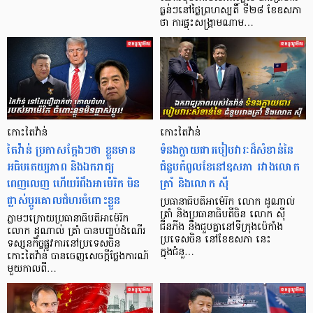
ធ្ងន់ៗ​នៅ​ថ្ងៃព្រហស្បតិ៍ ទី២៨ ខែឧសភា ​​
ថា ការផ្ទុះ​សង្គ្រាម​ណាម…
កោះតៃវ៉ាន់
កោះតៃវ៉ាន់
​តៃវ៉ាន់ ប្រកាសក្តែងៗថា ខ្លួនមាន
ទំនងក្លាយជារបៀបវារៈដ៏សំខាន់នៃ
អធិបតេយ្យភាព និងឯករាជ្យ
ជំនួបកំពូលខែនៅឧសភា រវាងលោក
ពេញលេញ ហើយរំពឹងអាម៉េរិក មិន
ត្រាំ និងលោក ស៊ី
ផ្លាស់ប្តូរគោលជំហរចំពោះខ្លួន
ប្រធានាធិបតីអាម៉េរិក លោក ដូណាល់
ត្រាំ និងប្រធានាធិបតីចិន លោក ស៊ី
ភ្លាមៗក្រោយប្រធានាធិបតីអាម៉េរិក
ជីនភីង នឹងជួបគ្នានៅទីក្រុងប៉េកាំង
លោក ដូណាល់ ត្រាំ បានបញ្ចប់ដំណើរ
ប្រទេសចិន នៅខែឧសភា នេះ
ទស្សនកិច្ចផ្លូវការនៅប្រទេសចិន
ក្នុងជំនួ…
កោះតៃវ៉ាន់ បានចេញសេចក្តីថ្លែងការណ៍
មួយកាលពី…