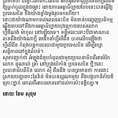
ព្រមានថា ជម្លោះនៅកោះតៃវ៉ាន់ អាចអូសទាញប្រទេសហ្វីលីពីន
ឱ្យធ្លាក់ចូលក្នុងជម្លោះ ដោយការអត្ថាធិប្បាយបែបនេះបានធ្វើឱ្យ
ប្រទេសចិន ខឹងយ៉ាងខ្លាំងម្ដងរួចមកហើយ។
ទោះជាយ៉ាងណាមកទល់ពេលនេះចិន មិនទាន់បញ្ចេញប្រតិកម្ម
ឆ្លើយតបទៅនឹងការអត្ថាធិប្បាយចុងក្រោយរបស់លោក
ហ្វឺឌីណង់ ម៉ាកូស នៅឡើយទេ។ ទន្ទឹមនេះទោះបីជាមានភាព
តានតឹងយ៉ាងណាក្ដី មេដឹកនាំហ្វីលីពីន បានលើកឡើងថា
ហ្វីលីពីន កំពុងបន្តការចរចាជាមួយប្រទេសចិន ដើម្បីរក្សា
សន្តិភាពនៅក្នុងតំបន់។
សូមបញ្ជាក់ថា អំឡុងជំនួបកំពូលជាមួយប្រធានាធិបតីអាម៉េរិក
លោក ដូណាល់ ត្រាំ នៅក្រុងប៉េកាំង ប្រទេសចិន ថ្មីៗនេះ
ប្រធានាធិបតីចិន លោក ស៊ី ជីនពីង បានព្រមានថា ការដោះ
ស្រាយបញ្ហាកោះតៃវ៉ាន់ មិនបានល្អណាមួយ នឹងបង្កហានិភ័យដ៏
គ្រោះថ្នាក់ ពោលគឺអាចឈានទៅដល់ការប៉ះទង្គិចគ្នា៕
ដោយ: តែម សុខុម