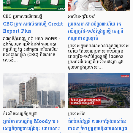
CBC ប្រកាសផលិតផលថ្មី
អាស៊ាន-កូវីដ១៩
CBC ប្រកាសផលិតផលថ្មី Credit
ប្រទេសអាស៊ានចំនួន៣ហើយ រក
Report Plus
ឃើញកូវីដ-១៩បំប្លែងខ្លួនថ្មី ចេញពី
ឥណ្ឌាជាបន្តបន្ទាប់
រាជធានីភ្នំពេញ, ០៦ មករា ២០២២ -
ក្នុងកិច្ចបន្តការប្រឹងប្រែងកែលម្អអក្ខរ
ប្រទេសក្នុងតំបន់អាស៊ានចំនួន៣ប្រទេស
កម្មហិរញ្ញវត្ថុ នៅកម្ពុជា ការិយាល័យ
ហើយ ដែលបានប្រកាសរកឃើញមេ
ឥណទានកម្ពុជា (CBC) ពិតជាមាន
រោគកូវីដ-១៩បំប្លែងខ្លួនថ្មី ដែលមាន
សេចក្ដី…
ប្រភពដើមចេញពីប្រទេសឥណ្ឌា ឆ្លង
ចូលមកក្នុងប្រទេសរ…
កំណើនសេដ្ឋកិច្ច​កម្ពុជា
ប្រទេសចិន
អ្នកវិភាគសេដ្ឋកិច្ច Moody’s ៖
តំបន់អភិវឌ្ឍន៍ ២៣០កន្លែងរបស់ចិន
សេដ្ឋកិច្ចកម្ពុជាឡើងចុះ ដោយសារ
បានទាក់ទាញក្រុមហ៊ុនបរទេសរហូត