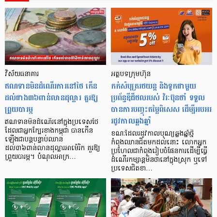
វិស័យធនាគារ
អត្ថបទក្រុមហ៊ុន
ឥណទានមិនដំណើរការនៅថៃ កើន
កក់សំបុត្ររថយន្ត និងទូកជាមួយ
ដល់ជាង៣៦ពាន់លានដុល្លារ គួរឱ្យ
ប្រព័ន្ធឌីជីថលរបស់ វិរៈប៊ុនថាំ ទទួល
ព្រួយបារម្ភ
បានការបញ្ចុះតម្លៃពិសេស ដើម្បីអបអរ
រដូវកាលឆ្លងឆ្នាំ
ឥណទានមិនដំណើរនៅក្នុងប្រទេសថៃ
ដែលជាអ្នកក្បែរខាងកម្ពុជា បានកើន
ខណៈដែលរដូវកាលបុណ្យឆ្លងឆ្នាំថ្មី
ឡើងជាបន្តបន្ទាប់ឈាន
កំពុងឈានជិតមកដល់នោះ លោកអ្នក
ដល់៣៦ពាន់លានដុល្លារអាម៉េរិក គួរឱ្យ
ប្រហែលជាកំពុងរៀបចំផែនការដើម្បីធ្វើ
ព្រួយបារម្ភ។ បំណុលអាក្រ…
ដំណើរកម្សាន្តមិនថានៅក្នុងស្រុក ឬទៅ
ប្រទេសជិតខា…