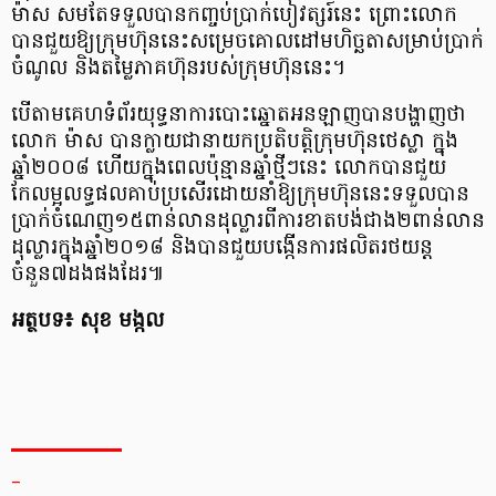
ម៉ាស សមតែទទួលបានកញ្ចប់ប្រាក់បៀវត្សរ៍នេះ ព្រោះលោក
បានជួយឱ្យក្រុមហ៊ុននេះ​សម្រេចគោលដៅមហិច្ឆតាសម្រាប់ប្រាក់
ចំណូល និងតម្លៃភាគហ៊ុនរបស់ក្រុមហ៊ុននេះ។
បើតាមគេហទំព័រយុទ្ធនាការបោះឆ្នោតអនឡាញ​បានបង្ហាញថា
លោក ម៉ាស បានក្លាយជានាយកប្រតិបត្តិក្រុមហ៊ុនថេស្លា ក្នុង
ឆ្នាំ២០០៨ ហើយក្នុងពេលប៉ុន្មានឆ្នាំថ្មីៗនេះ លោកបានជួយ
កែលម្អលទ្ធផលគាប់ប្រសើរដោយនាំឱ្យក្រុមហ៊ុននេះទទួលបាន
ប្រាក់ចំណេញ១៥ពាន់លានដុល្លារពីការខាតបង់ជាង២ពាន់លាន
ដុល្លារក្នុងឆ្នាំ២០១៨ និងបានជួយបង្កើនការផលិតរថយន្ត
ចំនួន៧ដងផងដែរ៕
អត្ថបទ៖ សុខ មង្កល
_