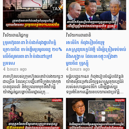
វិស័យពាណិជ្ជកម្ម
វិស័យការពារជាតិ
ក្រុមហ៊ុនធានារ៉ាប់រងកំពុងជួបវិបត្តិ
អាម៉េរិក កំពុងរៀបចំយុទ្ធ
ក្រោយចិន ចាប់ផ្តើមប្រមូលពន្ធ ២០%
សាស្ត្រនុយក្លេអ៊ែថ្មី ដើម្បីត្រៀមទប់ទល់
លើចំណូលធានារ៉ាប់រងនៅក្រៅ
នឹងសង្គ្រាម ដែលអាចផ្ទុះឡើងជា
ប្រទេស
មួយចិន ឬរុស្ស៊ី
4 hours ago
4 hours ago
ភាគហ៊ុនរបស់ក្រុមហ៊ុនធានារ៉ាប់រងយក្សៗ
មន្ទីរបញ្ចកោណ កំពុងរៀបចំធ្វើបដិវត្តន៍
ជាច្រើន ដែលចុះបញ្ជីនៅទីក្រុងហុងកុង
យ៉ាងស៊ីជម្រៅលើយុទ្ធសាស្ត្រនុយក្លេអ៊ែ
បានដួលរលំ និងប្រឈមមុខនឹងវិបត្តិ
របស់សហរដ្ឋអាម៉េរិក ដើម្បីផ្លាស់ប្តូរ
យ៉ាងធ្ងន់ធ្ងរបន្ទាប់ពីអាជ្ញាធរក្រុ…
ទម្រង់នៃការឆ្លើយតបយោធាជាប្រវត្តិ…