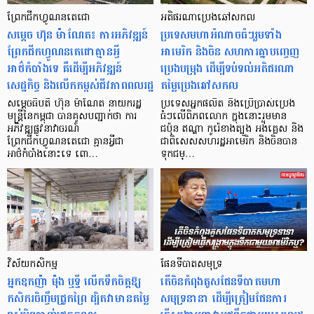
ព្រែកជីកហ្វូណនតេជោ
អតិផរណាប្រេងឆៅសកល
សម្តេច ហ៊ុន ម៉ាណែត៖ ការអភិវឌ្ឍន៍
ប្រទេសមហាអំណាចធំៗរួមទាំង
ព្រែកជីកហ្វូណនតេជោគ្មានអ្វី
អាមេរិក និងចិន សហការគ្នាបញ្ចេញ
អាថ៌កំបាំងទេ គឺដើម្បីអភិវឌ្ឍន៍
ប្រេងបម្រុង ដើម្បីទប់ទល់អតិផរណា
សេដ្ឋកិច្ច និងលើកកម្ពស់ជីវភាពពលរដ្ឋ
តម្លៃប្រេងឆៅសកល
សម្តេចធិបតី ហ៊ុន ម៉ាណែត នាយករដ្ឋ
ប្រទេសអ្នកផលិត និងប្រើប្រាស់ប្រេង
មន្ត្រីនៃកម្ពុជា បានគូសបញ្ជាក់ថា ការ
ធំៗលើពិភពលោក ក្នុងនោះរួមមាន
អភិវឌ្ឍផ្លូវនាវាចរណ៍
ជប៉ុន ឥណ្ឌា កូរ៉េខាងត្បូង អង់គ្លេស និង
ព្រែកជីកហ្វូណនតេជោ គ្មានអ្វីជា
ជាពិសេសសហរដ្ឋអាមេរិក និងចិនបាន
អាថ៌កំបាំងនោះទេ ពោ…
ទុកជម្…
វិស័យកសិកម្ម
ផែនទីបាតសមុទ្រ
អ្នកឧកញ៉ា ម៉ុង ឬទ្ធី លើកទឹកចិត្តឱ្យ
តើចិនកំពុងគូសផែនទីបាតមហា
កសិករចិញ្ចឹមជ្រូកព្រៃ ដ្បិតវាមានតម្លៃ
សមុទ្រនានា ដើម្បីត្រៀមផែនការ