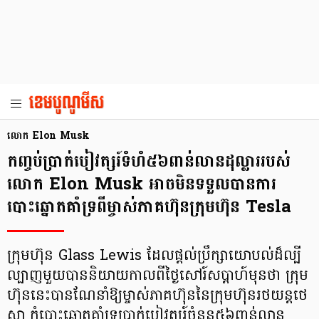
លោក Elon Musk
កញ្ចប់ប្រាក់បៀវត្សរ៍ទំហំ៥៦ពាន់លានដុល្លាររបស់
លោក Elon Musk អាចមិនទទួលបានការ
បោះឆ្នោតគាំទ្រពីម្ចាស់ភាគហ៊ុនក្រុមហ៊ុន Tesla
ក្រុមហ៊ុន Glass Lewis ដែលផ្ដល់ប្រឹក្សាយោបល់ដ៏ល្បី
ល្បាញមួយបាននិយាយកាលពីថ្ងៃសៅរ៍សប្ដាហ៍មុនថា ក្រុម
ហ៊ុននេះបានណែនាំឱ្យម្ចាស់ភាគហ៊ុននៃក្រុមហ៊ុនរថយន្តថេ
ស្លា កុំបោះឆ្នោតគាំទ្រប្រាក់បៀវត្សរ៍ចំនួន៥៦ពាន់លាន