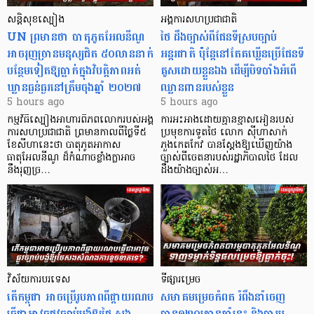
សន្តិសុខស្បៀង
អង្គការសហប្រជាជាតិ
UN ព្រមានថា បាតុភូតអែលនីណូ
ថៃ ដឹងច្បាស់ពីផែនទីស្របច្បាប់
អាចរុញច្រានមនុស្សជិត ៥០លាននាក់
អន្តរជាតិ ប៉ុន្តែនៅតែគឃ្លើនប្រើផែនទី
បន្ថែមទៀតឱ្យធ្លាក់ក្នុងវិបត្តិ​ភាពអត់
គូសដោយខ្លួនឯង ដើម្បីបិទបាំងអំពើ
ឃ្លានធ្ងន់ធ្ងរនៅត្រឹមចុងឆ្នាំ ២០២៧
ឈ្លានពានរបស់ខ្លួន
5 hours ago
5 hours ago
កម្មវិធីស្បៀងអាហារពិភពលោករបស់អង្គ
ការអះអាងដោយគ្មានខ្មាសអៀនរបស់
ការសហប្រជាជាតិ ព្រមាន​កាលពីថ្ងៃទី៥
ប្រមុខការទូតថៃ លោក ស៊ីហាសាក់
ខែសីហានេះថា បាតុភូតអាកាស
ភួងកេតកែវ បានស្តែងឱ្យឃើញយ៉ាង
ធាតុអែលនីណូ ដ៏កំណាចខ្លាំងក្លាអាច
ច្បាស់ពីចេតនារបស់រដ្ឋាភិបាលថៃ ដែល
នឹងរុញច្រ…
ដឹងយ៉ាងច្បាស់អ…
វិស័យការបរទេស
ទីផ្សារម្រេច
តើកម្ពុជា អាចប្រើរូបភាពពីផ្កាយរណប
សមាគមម្រេចកំពត រំពឹងនាំចេញ
ធ្វើជាអាវុធផ្លូវច្បាប់បង្ខំឱ្យថៃ សង
បាន១២០តោនឆ្នាំនេះ និងបារម្ភ