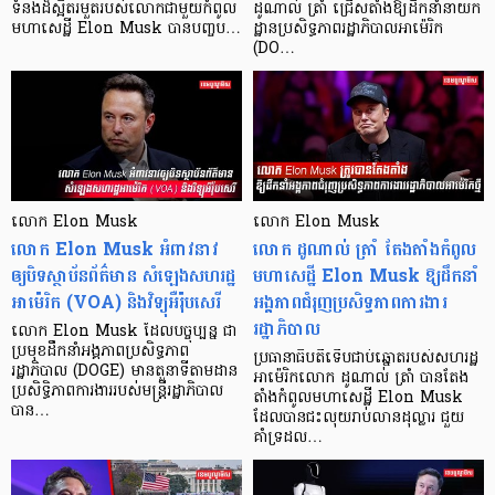
ទំនងដ៏ស្អិតរមួតរបស់លោកជាមួយកំពូល
ដូណាល់ ត្រាំ ជ្រើសតាំងឱ្យដឹកនាំនាយក
មហាសេដ្ឋី Elon Musk បានបញ្ចប…
ដ្ឋានប្រសិទ្ធភាពរដ្ឋាភិបាលអាម៉េរិក
(DO…
លោក Elon Musk
លោក Elon Musk
លោក Elon Musk អំពាវនាវ
លោក ដូណាល់ ត្រាំ តែងតាំងកំពូល
ឲ្យបិទស្ថាប័នព័ត៌មាន សំឡេងសហរដ្ឋ
មហាសេដ្ឋី Elon Musk ឱ្យដឹកនាំ
អាម៉េរិក (VOA) និងវិទ្យុអឺរ៉ុបសេរី
អង្គភាពជំរុញប្រសិទ្ធភាពការងារ
រដ្ឋាភិបាល
លោក Elon Musk ដែលបច្ចុប្បន្ន ជា
ប្រមុខដឹកនាំអង្គភាពប្រសិទ្ធភាព
ប្រធានាធិបតីទើបជាប់ឆ្នោតរបស់សហរដ្ឋ
រដ្ឋាភិបាល (DOGE) មានតួនាទីតាមដាន
អាម៉េរិកលោក ដូណាល់ ត្រាំ បានតែង
ប្រសិទ្ធិភាពការងាររបស់មន្រ្តីរដ្ឋាភិបាល
តាំងកំពូលមហាសេដ្ឋី Elon Musk
បាន…
ដែលបានជះលុយរាប់លានដុល្លារ ជួយ
គាំទ្រដល…