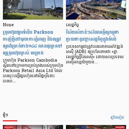
None
សេដ្ឋកិច្ច​
ក្រុមហ៊ុនផ្សារទំនើប Parkson
វិស័យ​សំខាន់ៗ​៤​ដែល​ធ្វើ​ឲ្យ​កម្ពុជា​
ចាញ់ក្ដីនៅតុលាការភ្នំពេញ និងតម្រូវ
ក្លាយ​ជា​កូន​ខ្លា​សេដ្ឋកិច្ច​ក្នុង​តំបន់
ឲ្យបង់ប្រាក់ជាង១៤៤ លានដុល្លារទៅ
ប្រទេស​កម្ពុជា​ត្រូវ​បាន​ធនាគារ​អភិវឌ្ឍន៍​
ឲ្យក្រុមហ៊ុនម្ចាស់ គម្រោង
អាស៊ី (ADB) ឲ្យ​រហ័ស​នាមថា «ខ្លា​
សេដ្ឋកិច្ច​ថ្មី​នៃ​អាស៊ី» ដោយសារ​ប្រទេស​
ក្រុមហ៊ុន Parkson Cambodia
អាស៊ី​អាគ្នេយ៍​មួយ​ន…
ស្ថិតនៅក្រោមការគ្រប់គ្រងរបស់ក្រុមហ៊ុន
Parkson Retail Asia Ltd ដែល
បានចុះបញ្ចីផ្សារហ៊ុននៅសិង្ហបុរីនោះ
បានចា…
ថ្មីៗ
ច្រើនទៀត