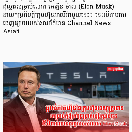
ដុល្លារសម្រាប់លោក អេឡិន ម៉ាស (Elon Musk)
នាយកប្រតិបត្តិក្រុមហ៊ុនអាម៉េរិកមួយនេះ។ នេះបើតាមការ
ចេញផ្សាយរបស់សារព័ត៌មាន Channel News
Asia។