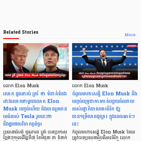
Related Stories
More
លោក Elon Musk
លោក Elon Musk
លោក ដូណាល់ ត្រាំ ថា ទំនាក់ទំនង
កំពូលមហាសេដ្ឋី Elon Musk នឹង
រវាងលោកជាមួយលោក Elon
បញ្ចប់យុទ្ធនាការកាត់បន្ថយចំណាយ
Musk បញ្ចប់ហើយ និងបានព្រមាន
របស់រដ្ឋាភិបាលអាម៉េរិក ឱ្យ
មេធំរបស់ Tesla រូបនេះថា
បាន១ទ្រីលានដុល្លារ ក្នុងពេលឆាប់ៗ
នឹងជួបផលវិបាកធ្ងន់ធ្ងរ
នេះ
ប្រធានាធិបតី ដូណាល់ ត្រាំ បានប្រកាស
កំពូលមហាសេដ្ឋី Elon Musk ដែល
ក្ដែងៗកាលពីថ្ងៃទី៧ ខែមិថុនា ថា ទំនាក់
ត្រូវបានប្រធានាធិបតីអាម៉េរិក លោក