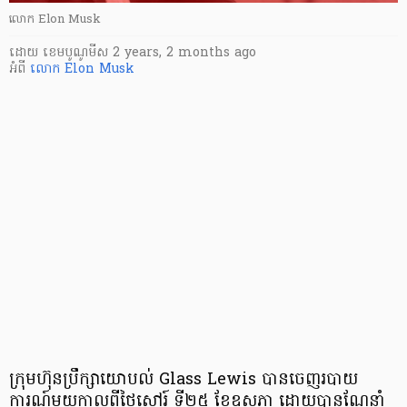
លោក Elon Musk
ដោយ
​ ខេមបូណូមីស
2 years, 2 months ago
អំពី
លោក Elon Musk
ក្រុមហ៊ុនប្រឹក្សាយោបល់ Glass Lewis បានចេញរបាយ
ការណ៍មួយកាលពីថ្ងៃសៅរ៍ ទី២៥ ខែឧសភា ដោយបានណែនាំ