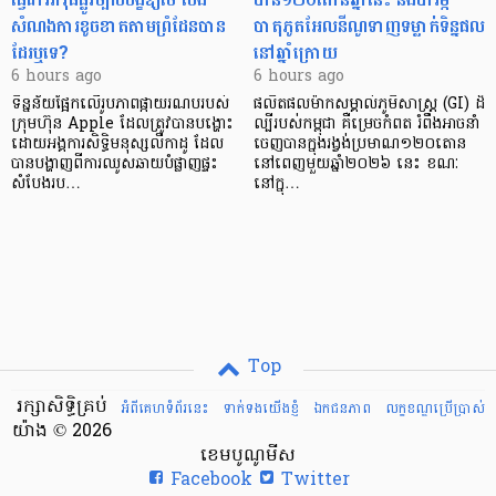
សំណងការខូចខាតតាមព្រំដែនបាន
បាតុភូតអែលនីណូទាញទម្លាក់ទិន្នផល
ដែរឬទេ?​
នៅឆ្នាំក្រោយ
6 hours ago
6 hours ago
ទិន្នន័យផ្អែកលើរូបភាពផ្កាយរណបរបស់
ផលិតផលម៉ាកសម្គាល់ភូមិសាស្ត្រ (GI) ដ៏
ក្រុមហ៊ុន Apple ដែលត្រូវបានបង្ហោះ
ល្បីរបស់កម្ពុជា គឺម្រេចកំពត រំពឹងអាចនាំ
ដោយអង្គការសិទ្ធិមនុស្សលីកាដូ ដែល
ចេញបានក្នុងរង្វង់ប្រមាណ១២០តោន
បានបង្ហាញពីការឈូសឆាយបំផ្លាញផ្ទះ
នៅពេញមួយឆ្នាំ២០២៦ នេះ ខណៈ
សំបែងរប…
នៅក្នុ…
Top
រក្សាសិទ្ធិគ្រប់
អំពីគេហទំព័រនេះ
ទាក់ទងយើងខ្ញំ
ឯកជនភាព
លក្ខខណ្ឌ​ប្រើ​ប្រាស់
យ៉ាង © 2026
ខេមបូណូមីស
Facebook
Twitter