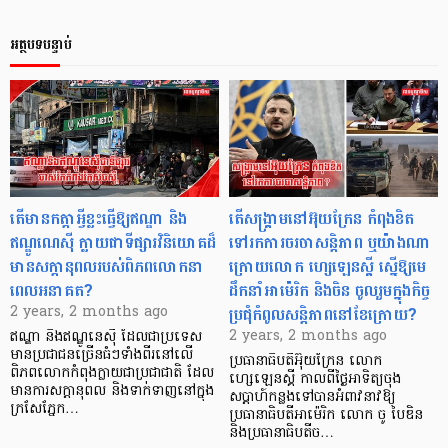
អត្ថបទបន្ទាប់
តើមានកត្តាអ្វីខ្លះធ្វើឱ្យឥណ្ឌា និង
តើសង្គ្រាមនៅអ៊ុយក្រែន កំពុងខិត
ឥណ្ឌូណេស៊ី ក្លាយជាទីផ្សារវិនិយោគដ៏
ទៅរកការចរចាសន្ដិភាព ឬយ៉ាងណា
មានសក្តានុពលរបស់ពិភពលោកនា
ក្រោយលោក ហ្សេឡេនស្គី ស្នើឱ្យមេ
ពេលអនាគត?
ដឹកនាំអាម៉េរិក និងចិន ចូលរួមក្នុងកិច្ច
ប្រជុំកំពូលសន្ដិភាពនៅខែក្រោយ?
2 years, 2 months ago
2 years, 2 months ago
ឥណ្ឌា និងឥណ្ឌូនេស៊ី ដែលជាប្រទេស
មានប្រជាជនច្រើនធំៗទាំងពីរនៅលើ
ប្រធានាធិបតីអ៊ុយក្រែន លោក
ពិភពលោកកំពុងក្លាយជាប្រជាជាតិ ដែល
ហ្សេឡេនស្គី កាលពីថ្ងៃអាទិត្យចុង
មានការសក្តានុពល និងទាក់ទាញនៅក្នុង
សប្ដាហ៍កន្លងទៅបានអំពាវនាវឱ្យ
ក្រសែភ្នែក…
ប្រធានាធិបតីអាម៉េរិក លោក ចូ បៃឌិន
និងប្រធានាធិបតីច…