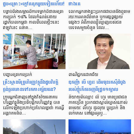
ជួប«គ្រោះ»ក្តៅ​គគុក​មួយ​ទៀត​ហើយ!
ជាង​គេ
បន្ទាប់​ពី​រង​សម្ពាធ​​ពី​ការ​ទម្លាក់​ពិដាន​អត្រា​
លោកអ្នក​នាង​ខ្លះ​ប្រាកដ​ជា​បាន​​ដឹង​ឮ​តាម​
ការ​ប្រាក់ ១៨​% ដែល​កំណត់​ដោយ​
រយៈ​ការ​អាន​ព័ត៌មាន ឬ​ការ​ផ្សព្វផ្សាយ​
រដ្ឋាភិបាល​កម្ពុជា កាល​ពី​ពេល​ថ្មីៗ​នេះ
ផ្សេងៗ អំពី​ភាព​ល្បីល្បាញ​របស់​ជន​
ឥឡូវ​នេះ ធនាគ…
បរទេស​មួយ​ចំនួន ដែល…
បញ្ហា​អត្រា​ការប្រាក់
ពាណិជ្ជករជោគជ័យ
គ្រឹះស្ថាន​មីក្រូ​ហិរញ្ញវត្ថុ​នឹង​ជួប​វិបត្តិ​
ឧកញ៉ា លី ហួរ៖ ដើមទុនរកស៊ីដំបូង
ធ្ងន់ធ្ងរ​ឈាន​ទៅ​រក​ការ​ក្ស័យធន?
របស់ខ្ញុំកើតចេញពីជ្រូក១ក្បាល
ក្រុម​អ្នក​ជំនាញ​នៅ​ក្នុង​វិស័យ​ធនាគារ
និយាយ​ពី​ឈ្មោះ លី ហួរ មាន​ប្រជាជន​
ហិរញ្ញវត្ថុ​និង​ប្រតិបត្តិករ​ហិរញ្ញ​វត្ថុ បាន​​
ភាគ​ច្រើន ប្រាកដ​ជា​ស្គាល់​ច្បាស់​ណាស់
លើក​ឡើង​ប្រហាក់​ប្រហែល​គ្នា​ថា ការ​ធ្វើ​
តាមរយៈ លីហួរ ដូរ​លុយ ប្តូរ​បា្រក់ និង​
អន្តរាគមន៍​ព…
លក់​មាស នៅ​ផ្សារ​អូរ​ឫ…