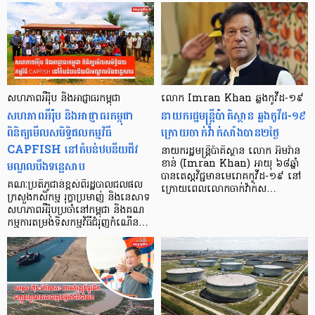
សហភាពអឺរ៉ុប និងអាជ្ញាធរកម្ពុជា
លោក Imran Khan ឆ្លងកូវីដ-១៩
សហភាពអឺរ៉ុប និងអាជ្ញាធរកម្ពុជា
នាយករដ្ឋមន្ត្រី​ប៉ាគិស្ថាន​ ឆ្លង​កូវីដ-១៩
ពិនិត្យមើលសមិទ្ធិផលកម្មវិធី
ក្រោយ​ចាក់​វ៉ាក់សាំងបាន២ថ្ងៃ
CAPFISH នៅតំបន់ឋបនីយជីវ
នាយករដ្ឋមន្ត្រី​ប៉ាគិស្ថាន លោក អ៊ីមរ៉ាន
មណ្ឌលបឹងទន្លេសាប
ខាន់ (Imran Khan) អាយុ ៦៨ឆ្នាំ
បាន​តេស្ត​វិជ្ជមាន​មេរោគ​កូវីដ-១៩ នៅ
គណៈប្រតិភូជាន់ខ្ពស់ពីរដ្ឋបាលជលផល
ក្រោយ​ពេល​លោក​ចាក់​វ៉ាក់ស…
ក្រសួងកសិកម្ម រុក្ខាប្រមាញ់ និងនេសាទ
សហភាពអឺរ៉ុបប្រចាំនៅកម្ពុជា និងគណ
កម្មការតម្រង់ទិសកម្មវិធីជំរុញកំណើន…