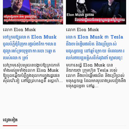
លោក Elon Musk
លោក Elon Musk
ចៅក្រមឱ្យលោក Elon Musk
លោក Elon Musk ថា Tesla
ចូលបំភ្លឺជុំវិញការផ្តល់ថវិកា១លាន
នឹងចាប់ផ្ដើមផលិត និងប្រើប្រាស់
ដុល្លារគាំទ្រយុទ្ធនាការបោះឆ្នោត
មនុស្សយន្ដ នៅឆ្នាំក្រោយ ចំពេលការ
របស់លោក ត្រាំ
លក់រថយន្ដអគ្គិសនីកំពុងដាំក្បាលចុះ
ចៅក្រមស៊ើបសួរបានបង្គាប់ឱ្យគ្រប់ភាគី
មហាសេដ្ឋី Elon Musk បាន
ទាំងអស់រួមទាំងលោក Elon Musk
និយាយថា ក្រុមហ៊ុន Tesla របស់
ឱ្យចូលឆ្លើយបំភ្លឺក្នុងតុលាការក្នុងរដ្ឋផេន
លោក នឹងចាប់ផ្ដើមផលិត និងប្រើប្រាស់
ស៊ីលវ៉េនៀ នៅថ្ងៃព្រហស្បតិ៍ សប្តាហ៍…
មនុស្សយន្ដ ដែលមានរូបរាងស្រដៀងនឹង
មនុស្សធម្មតា នៅឆ្ន…
ផ្សេងទៀត