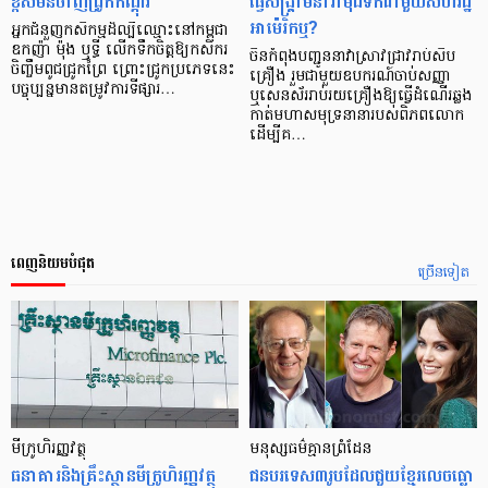
ខ្ពស់មិនចាញ់ជ្រូកកណ្ដុរ
ធ្វើសង្គ្រាមនាវាមុជទឹកជាមួយសហរដ្ឋ
អាម៉េរិកឬ?
អ្នកជំនួញកសិកម្មដ៏ល្បីឈ្មោះនៅកម្ពុជា
ឧកញ៉ា ម៉ុង ឬទ្ធី លើកទឹកចិត្តឱ្យកសិករ
ចិនកំពុងបញ្ជូននាវាស្រាវជ្រាវរាប់សិប
ចិញ្ចឹមពូជជ្រូកព្រៃ ព្រោះជ្រូកប្រភេទនេះ
គ្រឿង រួមជាមួយឧបករណ៍ចាប់សញ្ញា
បច្ចុប្បន្នមានតម្រូវការទីផ្សារ…
ឬសេនស័ររាប់រយគ្រឿងឱ្យធ្វើដំណើរឆ្លង
កាត់មហាសមុទ្រនានារបស់ពិភពលោក
ដើម្បីគ…
ពេញនិយមបំផុត
ច្រើនទៀត
មីក្រូ​ហិរញ្ញវត្ថុ
មនុស្ស​ធម៌​គ្មាន​ព្រំដែន
ធនាគារ​និង​គ្រឹះស្ថាន​មីក្រូ​ហិរញ្ញវត្ថុ​
ជន​បរទេស​៣​រូប​ដែល​ជួយ​ខ្មែរ​លេច​ធ្លោ​