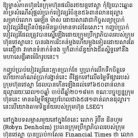
ឱ្យម្ចាស់ភាគហ៊ុននៃក្រុមហ៊ុនផលិតរថយន្តថេស្លា កុំឱ្យបោះឆ្នោត
គាំទ្រសំណើសុំផ្ដល់ប្រាក់បៀវត្សរ៍ចំនួន៥៦ពាន់លានដុល្លារ
សម្រាប់លោក អេឡិន ម៉ាស ដោយសារវាជាកិច្ចសន្យាប្រាក់
បៀវត្សរ៍ដ៏ច្រើនបំផុតមិនធ្លាប់មានទាល់តែសោះ។ កញ្ចប់ប្រាក់
បៀវត្សរ៍ដែលត្រូវបានស្នើឡើងដោយក្រុមប្រឹក្សាភិបាលរបស់ក្រុម
ហ៊ុនថេស្លានេះ បានរងការរិះគន់ម្តងហើយម្តងទៀតដោយសារតែ
គេជឿថា វាមានទំនាក់ទំនង ឬក៏ពាក់ព័ន្ធយ៉ាងជិតស្និទ្ធទៅនឹង
មហាសេដ្ឋីអាម៉េរិករូបនេះ។
កញ្ចប់ប្រាប់បៀវត្សរ៍នេះគ្មានប្រាក់ខែ ឬប្រាក់លើកទឹកចិត្តទេ
ហើយការកំណត់ប្រាក់រង្វាន់នេះ គឺផ្អែកទៅលើតម្លៃទីផ្សាររបស់
ក្រុមហ៊ុនថេស្លា ដែលបានកើនឡើងដល់ទៅ៦៥០ពាន់លាន
ដុល្លាររយៈពេល១០ឆ្នាំ ចាប់ពីឆ្នាំ២០១៨មក ខណៈបច្ចុប្បន្នក្រុម
ហ៊ុននេះ មានតម្លៃទីផ្សារប្រហែលជាង៥៧១ពាន់លានដុល្លារ។
នេះបើយោងតាមទិន្នន័យរបស់ក្រុមហ៊ុន LSEG។
នៅក្នុងបទសម្ភាស​មួយនៅក្នុងខែនេះ លោក រ៉ូប៊ីន ដិនហូម
(Robyn Denholm) ប្រធានក្រុមប្រឹក្សាភិបាលរបស់ក្រុម
ហ៊ុនថេស្លា បានប្រាប់កាសែត Financial Times ថា លោក