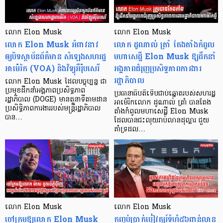
លោក Elon Musk
លោក Elon Musk
លោក Elon Musk អំពាវនាវ
លោក ដូណាល់ ត្រាំ តែងតាំងកំពូល
ឲ្យបិទស្ថាប័នព័ត៌មាន សំឡេងសហរដ្ឋ
មហាសេដ្ឋី Elon Musk ឱ្យដឹកនាំ
អាម៉េរិក (VOA) និងវិទ្យុអឺរ៉ុបសេរី
អង្គភាពជំរុញប្រសិទ្ធភាពការងារ
រដ្ឋាភិបាល
លោក Elon Musk ដែលបច្ចុប្បន្ន ជា
ប្រមុខដឹកនាំអង្គភាពប្រសិទ្ធភាព
ប្រធានាធិបតីទើបជាប់ឆ្នោតរបស់សហរដ្ឋ
រដ្ឋាភិបាល (DOGE) មានតួនាទីតាមដាន
អាម៉េរិកលោក ដូណាល់ ត្រាំ បានតែង
ប្រសិទ្ធិភាពការងាររបស់មន្រ្តីរដ្ឋាភិបាល
តាំងកំពូលមហាសេដ្ឋី Elon Musk
បាន…
ដែលបានជះលុយរាប់លានដុល្លារ ជួយ
គាំទ្រដល…
លោក Elon Musk
លោក Elon Musk
ចៅក្រមឱ្យលោក Elon Musk
កញ្ចប់ប្រាក់បៀវត្សរ៍ទំហំ៥៦ពាន់លាន