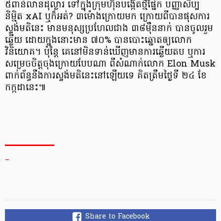
៥ពាន់លានដុល្លារ ទៅក្នុងក្រុមហ៊ុនបង្កើតថ្មីផ្នែក បញ្ញាសិប្ប
និម្មិត xAI ឬក៏អត់? ៣ម៉ោងក្រោយមក ក្រោយពីបានផុសការ
ស្ទង់មតិនេះ មានមនុស្សប្រហែលជាង ៣៨ម៉ឺននាក់ បានចូលរួម
ឆ្លើយ ដោយក្នុងនោះមាន ៧០% បានបោះឆ្នោតឲ្យលោក
វិនិយោគ។ ប៉ុន្ដែ គេនៅមិនទាន់ឃើញមានការឆ្លើយតប ឬការ
សម្រេចចិត្តចុងក្រោយបែបណា ពីសំណាក់លោក Elon Musk
ពាក់ព័ន្ធនឹងការស្ទង់មតិនេះនៅឡើយទេ គិតត្រឹមថ្ងៃទី ២៤ ខែ
កក្កដានេះ៕
_
Share to Facebook