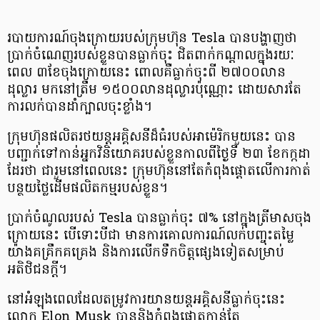
របាយការណ៍ចុងក្រោយរបស់ក្រុមហ៊ុន Tesla បានបង្ហាញថា
ប្រាក់ចំណេញរបស់ខ្លួនបានធ្លាក់ចុះ ជិតពាក់កណ្ដាលក្នុងរយៈ
ពេល ៣ខែចុងក្រោយនេះ ពោលគឺធ្លាក់ចុះពី ២៧០០លាន
ដុល្លារ មកនៅត្រឹម ១៥០០លានដុល្លារប៉ុណ្ណោះ ដោយសារតែ
ការលក់បានដាំក្បាលចុះខ្លាំង។
ក្រុមហ៊ុនផលិតរថយន្ដអគ្គិសនីដ៏ធំរបស់អាម៉េរិកមួយនេះ បាន
បញ្ជាក់ទៅកាន់អ្នកវិនិយោគរបស់ខ្លួនកាលពីថ្ងៃទី ២៣ ខែកក្កដា
ដែរថា ជារួមនៅពេលនេះ ក្រុមហ៊ុននៅតែកំពុងផ្ដោតលើការកាត់
បន្ថយថ្លៃដើមផលិតកម្មរបស់ខ្លួន។
ប្រាក់ចំណូលរបស់ Tesla បានធ្លាក់ចុះ ៧% នៅក្នុងត្រីមាសចុង
ក្រោយនេះ បើទោះបីជា មានការគោលការណ៍លក់បញ្ចុះតម្លៃ
យ៉ាងគគ្រឹកគគ្រេង​ និងការលើកទឹកចិត្តផ្សេងទៀតសម្រាប់
អតិថិជនក្ដី។
នៅអំឡុងពេលដែលតម្រូវការយានយន្ដអគ្គិសនីធ្លាក់ចុះនេះ
លោក Elon Musk បាននិងកំពុងផ្ដោតកាន់តែ