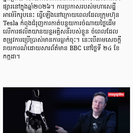
ផ្សារនៅក្នុងឆ្នាំ២០២៦។ ការប្រកាសរបស់មហាសេដ្ឋី
អាម៉េរិករូបនេះ ធ្វើឡើងនៅក្រោយពេលដែលក្រុមហ៊ុន
Tesla កំពុងជំរុញការកាត់បន្ថយការចំណាយថ្លៃដើម
លើការផលិតយានយន្ដអគ្គិសនីរបស់ខ្លួន ចំពេលដែល
តម្រូវការប្រើប្រាស់មានការធ្លាក់ចុះ។ នេះបើតាមសេចក្ដី
រាយការណ៍ដោយសារព័ត៌មាន BBC នៅថ្ងៃទី ២៤ ខែ
កក្កដា។