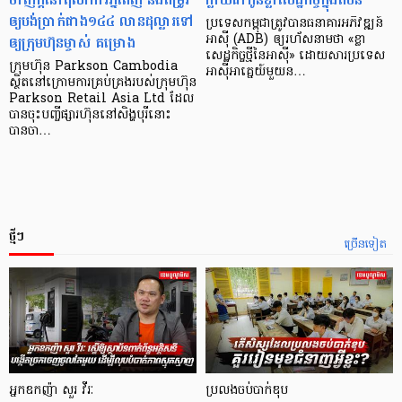
ឲ្យបង់ប្រាក់ជាង១៤៤ លានដុល្លារទៅ
ប្រទេស​កម្ពុជា​ត្រូវ​បាន​ធនាគារ​អភិវឌ្ឍន៍​
ឲ្យក្រុមហ៊ុនម្ចាស់ គម្រោង
អាស៊ី (ADB) ឲ្យ​រហ័ស​នាមថា «ខ្លា​
សេដ្ឋកិច្ច​ថ្មី​នៃ​អាស៊ី» ដោយសារ​ប្រទេស​
ក្រុមហ៊ុន Parkson Cambodia
អាស៊ី​អាគ្នេយ៍​មួយ​ន…
ស្ថិតនៅក្រោមការគ្រប់គ្រងរបស់ក្រុមហ៊ុន
Parkson Retail Asia Ltd ដែល
បានចុះបញ្ចីផ្សារហ៊ុននៅសិង្ហបុរីនោះ
បានចា…
ថ្មីៗ
ច្រើនទៀត
អ្នកឧកញ៉ា សួរ វីរៈ
ប្រលងចប់បាក់ឌុប