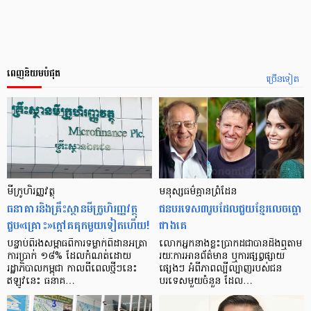
ពេញនិយមបំផុត
ច្រើនទៀត
មីក្រូ​ហិរញ្ញវត្ថុ
មនុស្ស​ធម៌​គ្មាន​ព្រំដែន
ធនាគារ​និង​គ្រឹះស្ថាន​មីក្រូ​ហិរញ្ញវត្ថុ​
ជន​បរទេស​៣​រូប​ដែល​ជួយ​ខ្មែរ​លេច​ធ្លោ​
ជួប«គ្រោះ»ក្តៅ​គគុក​មួយ​ទៀត​ហើយ!
ជាង​គេ
បន្ទាប់​ពី​រង​សម្ពាធ​​ពី​ការ​ទម្លាក់​ពិដាន​អត្រា​
លោកអ្នក​នាង​ខ្លះ​ប្រាកដ​ជា​បាន​​ដឹង​ឮ​តាម​
ការ​ប្រាក់ ១៨​% ដែល​កំណត់​ដោយ​
រយៈ​ការ​អាន​ព័ត៌មាន ឬ​ការ​ផ្សព្វផ្សាយ​
រដ្ឋាភិបាល​កម្ពុជា កាល​ពី​ពេល​ថ្មីៗ​នេះ
ផ្សេងៗ អំពី​ភាព​ល្បីល្បាញ​របស់​ជន​
ឥឡូវ​នេះ ធនាគ…
បរទេស​មួយ​ចំនួន ដែល…