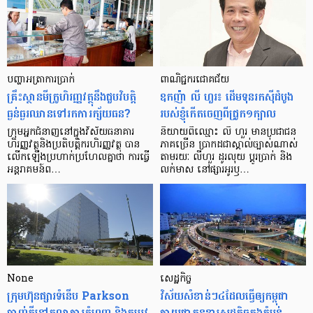
បញ្ហា​អត្រា​ការប្រាក់
ពាណិជ្ជករជោគជ័យ
គ្រឹះស្ថាន​មីក្រូ​ហិរញ្ញវត្ថុ​នឹង​ជួប​វិបត្តិ​
ឧកញ៉ា លី ហួរ៖ ដើមទុនរកស៊ីដំបូង
ធ្ងន់ធ្ងរ​ឈាន​ទៅ​រក​ការ​ក្ស័យធន?
របស់ខ្ញុំកើតចេញពីជ្រូក១ក្បាល
ក្រុម​អ្នក​ជំនាញ​នៅ​ក្នុង​វិស័យ​ធនាគារ
និយាយ​ពី​ឈ្មោះ លី ហួរ មាន​ប្រជាជន​
ហិរញ្ញវត្ថុ​និង​ប្រតិបត្តិករ​ហិរញ្ញ​វត្ថុ បាន​​
ភាគ​ច្រើន ប្រាកដ​ជា​ស្គាល់​ច្បាស់​ណាស់
លើក​ឡើង​ប្រហាក់​ប្រហែល​គ្នា​ថា ការ​ធ្វើ​
តាមរយៈ លីហួរ ដូរ​លុយ ប្តូរ​បា្រក់ និង​
អន្តរាគមន៍​ព…
លក់​មាស នៅ​ផ្សារ​អូរ​ឫ…
None
សេដ្ឋកិច្ច​
ក្រុមហ៊ុនផ្សារទំនើប Parkson
វិស័យ​សំខាន់ៗ​៤​ដែល​ធ្វើ​ឲ្យ​កម្ពុជា​
ចាញ់ក្ដីនៅតុលាការភ្នំពេញ និងតម្រូវ
ក្លាយ​ជា​កូន​ខ្លា​សេដ្ឋកិច្ច​ក្នុង​តំបន់