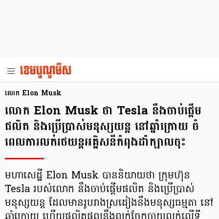
លោក Elon Musk
លោក Elon Musk ថា Tesla នឹងចាប់ផ្ដើម
ផលិត និងប្រើប្រាស់មនុស្សយន្ដ នៅឆ្នាំក្រោយ ចំ
ពេលការលក់រថយន្ដអគ្គិសនីកំពុងដាំក្បាលចុះ
មហាសេដ្ឋី Elon Musk បាននិយាយថា ក្រុមហ៊ុន
Tesla របស់លោក នឹងចាប់ផ្ដើមផលិត និងប្រើប្រាស់
មនុស្សយន្ដ ដែលមានរូបរាងស្រដៀងនឹងមនុស្សធម្មតា នៅ
ឆ្នាំក្រោយ ហើយផលិតផលនឹងលក់ចែកចាយលក់លើទី