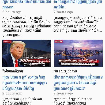
វត្តមានមេដឹកនាំយោធាមីយ៉ាន់ម៉ាដល់
ភាពសម្រេចបានកិច្ចព្រមព្រៀងជាមួយ
ក្នុងសភា
អាម៉េរិក
2 hours ago
2 hours ago
ការប្រឆាំងនឹងដំណើរទស្សនកិច្ចដ៏
ប្រធានក្រុមអ្នកចរចាកំពូលរបស់អ៊ីរ៉ង់ បាន
ចម្រូងចម្រាសរបស់លោក មីន អ៊ុងលាំង
ចេញមុខចំអកឱ្យប្រធានាធិបតីអាម៉េរិក
(Min Aung Hlaing) មេដឹកនាំរបប
លោក ដូណាល់ ត្រាំ ថា កំពុងលេង
យោធាមីយ៉ាន់ម៉ា ដែលបានធ្វើរដ្ឋ
ល្ខោនការទូត ខណៈដែលទីក្រុងវ៉ាស៊ីន…
ប្រហារទម្លាក…
វិស័យ​ពាណិជ្ជកម្ម
ប្រទេសវៀតណាម
រដ្ឋបាលលោក ត្រាំ សងប្រាក់ពន្ធ
តើមានកត្តាចម្បងអ្វីជំរុញឱ្យវៀតណាម
រហូតដល់ទៅ១០០ពាន់លានដុល្លារ
ប្តូរគំរូអភិវឌ្ឍន៍ជាតិ ដែលបានប្រើ
ដល់ក្រុមហ៊ុនអាម៉េរិកវិញ
ប្រមាណ៤០ឆ្នាំមកនេះ?
2 hours ago
2 hours ago
រដ្ឋបាលលោក ដូណាល់ ត្រាំ បាន​
ក្រោយការអភិវឌ្ឍអស់រយៈពេល
ទូទាត់សងប្រាក់ពន្ធរហូត
ជិត៤០ឆ្នាំ ដែលបានជួយឱ្យ​