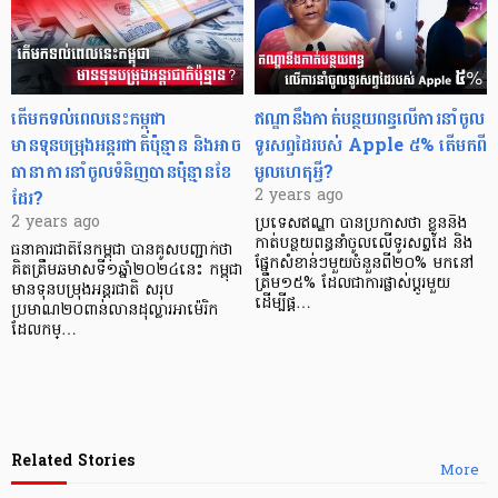
តើមកទល់ពេលនេះកម្ពុជា
ឥណ្ឌានឹងកាត់បន្ថយពន្ធលើការនាំចូល
មានទុនបម្រុងអន្តរជាតិប៉ុន្មាន និងអាច
ទូរសព្ទដៃរបស់ Apple ៥% តើមកពី
ធានាការនាំចូលទំនិញបានប៉ុន្មានខែ
មូលហេតុអ្វី?
ដែរ?
2 years ago
2 years ago
ប្រទេសឥណ្ឌា បានប្រកាសថា ខ្លួននឹង
កាត់បន្ថយពន្ធនាំចូលលើទូរសព្ទដៃ និង
ធនាគារជាតិនៃកម្ពុជា បានគូសបញ្ជាក់ថា
ផ្នែកសំខាន់ៗមួយចំនួនពី២០% មកនៅ
គិតត្រឹមឆមាសទី១ឆ្នាំ២០២៤នេះ កម្ពុជា
ត្រឹម១៥% ដែលជាការផ្លាស់ប្តូរមួយ
មានទុនបម្រុងអន្តរជាតិ សរុប
ដើម្បីផ្ត…
ប្រមាណ២០ពាន់លានដុល្លារអាម៉េរិក
ដែលកម្…
Related Stories
More