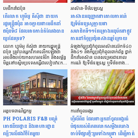
មេដឹកនាំជប៉ុន
អាស៊ាន-ទីម័រឡេស្តេ
តើលោក ហ្វូមីអូ គីស៊ីដា នាយក
អាស៊ានអនុញ្ញាតជាគោលការណ៍
រដ្ឋមន្រ្តីជប៉ុន អាចក្លាយជាមេដឹកនាំ
ឱ្យទីម័រឡេស្តេក្លាយជា
ជប៉ុនទី៨ ដែលអាចកាន់តំណែងបាន
សមាជិកទី១១តែគ្រោងអនុម័តជាផ្លូវ
យូរដែរឫទេ?
ការនៅកិច្ចប្រជុំអាស៊ានឆ្នាំក្រោយ
លោក ហ្វូមីអូ គីស៊ីដា នាយករដ្ឋមន្រ្តី
អំឡុងកិច្ចប្រជុំកំពូលអាស៊ានលើកទី៤០
ជប៉ុន ត្រូវបានអ្នកវិភាគលើកឡើងថា
និង៤១ និងកិច្ចប្រជុំកំពូលពាក់ព័ន្ធ ថ្នាក់
អាចនឹងចាប់យកសហអាម៉េរិក និងសម្ព័ន្ធ
ដឹកនាំអាស៊ាន បានសម្រេចជាគោល
មិត្តនៅបស្ចិមប្រទេសធ្វើជារបៀបវារៈក…
ការណ៍ ឱ្យទីម័រឡេស្តេ ឬទីម័តខាង…
អត្ថបទ​ពាណិជ្ជកម្ម
ការនាំចូលអង្ករ
PH POLARIS F&B បណ្តុំ
ហ្វីលីពីន ដែលជាអ្នកនាំចូលអង្ករធំ
ភោជនីយដ្ឋាន និងអាហារដ្ឋាន
បំផុតរបស់ពិភពលោកសម្លឹងឈោង
ល្បីៗលើដងវិថីតែមួយ
ចាប់ទីផ្សារថ្មីៗរួមទាំងកម្ពុជា ដើម្បីកាត់