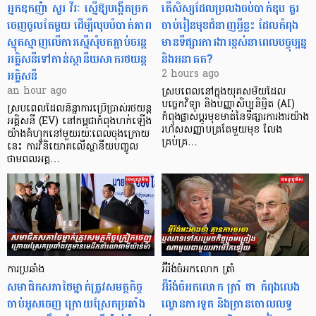
អ្នកឧកញ៉ា សួរ វីរៈ ស្នើឱ្យបង្កើតច្រក
តើសិស្សដែលប្រលងចប់បាក់ឌុប គួរ
ចេញចូលតែមួយ ដើម្បីលុបបំបាត់ភាព
ចាប់រៀនមុខជំនាញអ្វីខ្លះ ដែលកំពុង
ស្មុគស្មាញលើការស្នើសុំបតភ្ជាប់ចរន្ត
មានទីផ្សារការងារខ្ពស់នាពេលបច្ចុប្បន្ន
អគ្គិសនីទៅកាន់ស្ថានីយសាករថយន្ត
និងអនាគត?
អគ្គិសនី
2 hours ago
an hour ago
ស្របពេលនៅក្នុងយុគសម័យដែល
បច្ចេកវិទ្យា និងបញ្ញាសិប្បនិម្មិត (AI)
ស្របពេលដែលនិន្នាការប្រើប្រាស់រថយន្ត
កំពុងផ្លាស់ប្តូរមុខមាត់នៃទីផ្សារការងារយ៉ាង
អគ្គិសនី (EV) នៅកម្ពុជាកំពុងហក់ឡើង
រហ័សសញ្ញាបត្រតែមួយមុខ លែង
យ៉ាងគំហុកនៅមួយរយៈពេលចុងក្រោយ
គ្រប់គ្រ…
នេះ ការវិនិយោគលើស្ថានីយបញ្ចូល
ថាមពលអគ្គ…
ការប្រឆាំង
អ៊ីរ៉ង់ចំអកលោក ត្រាំ
សមាជិកសភាថៃម្នាក់ត្រូវសមត្ថកិច្ច
អ៊ីរ៉ង់ចំអកលោក ត្រាំ ថា កំពុងលេង
ចាប់អូសចេញ ក្រោយស្រែកប្រឆាំង
ល្ខោនការទូត និងច្រានចោលលទ្ធ