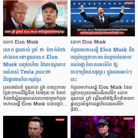
លោក Elon Musk
លោក Elon Musk
លោក ដូណាល់ ត្រាំ ថា ទំនាក់ទំនង
កំពូលមហាសេដ្ឋី Elon Musk នឹង
រវាងលោកជាមួយលោក Elon
បញ្ចប់យុទ្ធនាការកាត់បន្ថយចំណាយ
Musk បញ្ចប់ហើយ និងបានព្រមាន
របស់រដ្ឋាភិបាលអាម៉េរិក ឱ្យ
មេធំរបស់ Tesla រូបនេះថា
បាន១ទ្រីលានដុល្លារ ក្នុងពេលឆាប់ៗ
នឹងជួបផលវិបាកធ្ងន់ធ្ងរ
នេះ
ប្រធានាធិបតី ដូណាល់ ត្រាំ បានប្រកាស
កំពូលមហាសេដ្ឋី Elon Musk ដែល
ក្ដែងៗកាលពីថ្ងៃទី៧ ខែមិថុនា ថា ទំនាក់
ត្រូវបានប្រធានាធិបតីអាម៉េរិក លោក
ទំនងដ៏ស្អិតរមួតរបស់លោកជាមួយកំពូល
ដូណាល់ ត្រាំ ជ្រើសតាំងឱ្យដឹកនាំនាយក
មហាសេដ្ឋី Elon Musk បានបញ្ចប…
ដ្ឋានប្រសិទ្ធភាពរដ្ឋាភិបាលអាម៉េរិក
(DO…