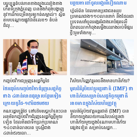
បន្ថយការនាំចូលអង្ករពីវៀតណាម
បច្ចុប្បន្នតំបន់ភាគខាងត្បូងឈៀងខាង
កើតទីក្រុងភ្នំពេញ បាននឹងកំពុងបង្ហាញ
ហ្វីលីពីន ដែលមានប្រជាជនសរុប
នូវការរីកចម្រើនគួរឲ្យកត់សម្គាល់។ ស្ថិត
ប្រមាណជាង១១០លាននាក់ និងដែលជា
តាមបណ្តោយផ្លូវជាតិលេខ១ តំបន់
ប្រទេសនាំចូលអង្ករធំជាងគេបំផុតលើ
ដ៏ល្…
ពិភពលោកកំពុងសម្លឹងឈោងចាប់ទីផ្សារ
ថ្មីៗរួមទាំងកម្…
កញ្ចប់ថវិកាជម្រុញសេដ្ឋកិច្ចថៃ
វិស័យ​ហិរញ្ញ​វត្ថុ​អាចនឹងមាន​ហានិភ័យ?
ថៃអនុម័តកញ្ចប់ថវិកាជំរុញសេដ្ឋកិច្ច
មូលនិធិ​រូបិយ​វត្ថុ​អន្តរជាតិ (IMF) ថា
ជាង ៤ពាន់លានដុល្លារបន្ថែមទៀត
ហានិភ័យ​សម្រាប់​សេដ្ឋកិច្ច​កម្ពុជា​គឺ​​
ក្រោយកូវីដ-១៩មិនថមថយ
អាច​មាន​ក្នុង​វិស័យ​ហិរញ្ញវត្ថុ
គណៈរដ្ឋមន្ត្រីថៃ នៅដើមសប្តាហ៍នេះបាន
មូលនិធិ​រូបិយ​វត្ថុ​អន្តរជាតិ (IMF) បាន​
អនុម័តកញ្ចប់ថវិកាជំរុញសេដ្ឋកិច្ចថ្មីមួយ
និយាយ​ក្នុង​របាយការណ៍​របស់​ខ្លួន​ថា
ទៀត ដែលគិតជាទឹកប្រាក់ប្រមាណ
ហានិភ័យ​មួយ​ក្នុង​ចំណោម​ហានិភ័យ​
១៤០ពាន់លានបាត ឬស្មើជាង
ផ្សេង​ទៀត សម្រាប់​សេដ្ឋក…
៤ពាន់៥រយលា…