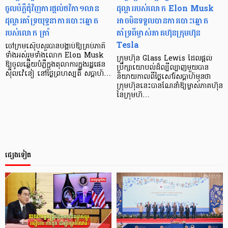
ចូលបំភ្លឺជុំវិញការផ្តល់ថវិកា១លាន
ដុល្លាររបស់លោក Elon Musk
ដុល្លារគាំទ្រយុទ្ធនាការបោះឆ្នោត
អាចមិនទទួលបានការបោះឆ្នោត
របស់លោក ត្រាំ
គាំទ្រពីម្ចាស់ភាគហ៊ុនក្រុមហ៊ុន
Tesla
ចៅក្រមស៊ើបសួរបានបង្គាប់ឱ្យគ្រប់ភាគី
ទាំងអស់រួមទាំងលោក Elon Musk
ក្រុមហ៊ុន Glass Lewis ដែលផ្ដល់
ឱ្យចូលឆ្លើយបំភ្លឺក្នុងតុលាការក្នុងរដ្ឋផេន
ប្រឹក្សាយោបល់ដ៏ល្បីល្បាញមួយបាន
ស៊ីលវ៉េនៀ នៅថ្ងៃព្រហស្បតិ៍ សប្តាហ៍…
និយាយកាលពីថ្ងៃសៅរ៍សប្ដាហ៍មុនថា
ក្រុមហ៊ុននេះបានណែនាំឱ្យម្ចាស់ភាគហ៊ុន
នៃក្រុមហ៊…
ផ្សេងទៀត