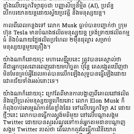
ខ្លាំងលើបច្ចេកវិទ្យាដូចជា បញ្ញាសិប្បនិម្មិត (AI), ប្រព័ន្ធ
បើកបរយានយន្ដដោយស្វ័យប្រវត្តិ និងមនុស្សយន្ដ។
កាលពីពេលកន្លងទៅ លោក Musk ធ្លាប់បានបញ្ជាក់ថា ក្រុម
ហ៊ុន Tesla មានបំណងផលិតមនុស្សយន្ដ ទ្រង់ទ្រាយផលិតកម្ម
ធំ និងចំណាយថ្លៃផលិតប្រហែល ២ម៉ឺនដុល្លារ សម្រាប់
មនុស្សយន្ដមួយគ្រឿង។
យ៉ាងណាក៏ដោយចុះ មហាសេដ្ឋីរូបនេះ ត្រូវបានគេស្គាល់ថា
គឺជាអ្នកបុរសពោរពេញដោយមហិច្ឆតា ប៉ុន្ដែ គេសង្កេតឃើញថា
មិនមែនគ្រប់អ្វីដែលគាត់បានលើកឡើងសុទ្ធបានធ្វើឡើងដោយ
ជោគជ័យទាំងអស់នោះទេ។
យ៉ាងណាក៏ដោយចុះ ក្រៅតែពីមានការបង្ហាញពីគោលដៅផលិត
និងប្រើប្រាស់មនុស្សយន្ដហើយនោះ លោក Elon Musk ក៏
កំពុងចាប់អារម្មណ៍កាន់តែខ្លាំងដែរ ទៅលើបច្ចេកវិទ្យា AI ដោយ
ថ្មីៗនេះ លោកបានធ្វើការស្ទង់មតិមួយ នៅលើបណ្ដាសង្គម
Twitter ដោយបានសួរសំណួរទៅកាន់អ្នកតាមដានបណ្ដាញ
សង្គម Twitter របស់ថា តើលោកគួរតែធ្វើការវិនិយោគ