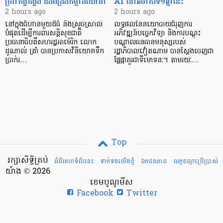
ច្រវាក់ផ្គត់ផ្គង់ និងពង្រឹងកម្លាំងយោធា
AI នៅឆមាសទី១ឆ្នាំនេះ
2 hours ago
2 hours ago
នៅក្នុងជំហានមួយដ៏ធំ និងស្រួចស្រាល់
លទ្ធផលនៃនយោបាយជំរុញការ
បំផុតដើម្បីការពារសន្តិសុខជាតិ
អភិវឌ្ឍន៍បច្ចេកវិទ្យា និងការបណ្តុះ
ប្រធានាធិបតីសហរដ្ឋអាម៉េរិក លោក
បណ្តាលធនធានមនុស្សរបស់
ដូណាល់ ត្រាំ បានប្រកាសវិនិយោគទឹក
រដ្ឋាភិបាលវៀតណាម បានស្តែងចេញជា
ប្រាក់រ…
ផ្លែផ្កាគួរជាទីមោទនៈ។ តាមរយៈ…
Top
រក្សាសិទ្ធិគ្រប់
អំពីគេហទំព័រនេះ
ទាក់ទងយើងខ្ញំ
ឯកជនភាព
លក្ខខណ្ឌ​ប្រើ​ប្រាស់
យ៉ាង © 2026
ខេមបូណូមីស
Facebook
Twitter