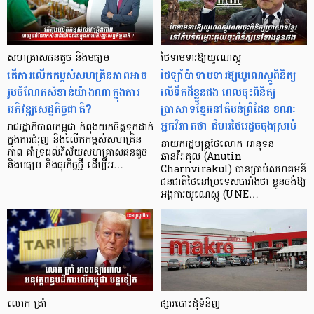
សហគ្រាសធនតូច និងមធ្យម
ថៃទាមទារឱ្យយូណេស្កូ
តើការលើកកម្ពស់សហគ្រិនភាពអាច
ថៃឡាំប៉ាទាមទារឱ្យយូណេស្កូពិនិត្យ
រួមចំណែកសំខាន់យ៉ាងណាក្នុងការ
លើទឹកដីខ្លួនផង ពេលចុះពិនិត្យ
អភិវឌ្ឍសេដ្ឋកិច្ចជាតិ?
ប្រាសាទខ្មែរនៅតំបន់ព្រំដែន ខណៈ
អ្នកវិភាគថា ជំហរថៃរេដូចចុងស្រល់
រាជរដ្ឋាភិបាលកម្ពុជា កំពុងយកចិត្តទុកដាក់
ក្នុងការជំរុញ និងលើកកម្ពស់សហគ្រិន
នាយករដ្ឋមន្ត្រីថៃលោក អានុទីន
ភាព គាំទ្រដល់វិស័យសហគ្រាសធនតូច
ឆានវីរៈគុល (Anutin
និងមធ្យម និងធុរកិច្ចថ្មី ដើម្បីអ…
Charnvirakul) បានប្រាប់សហគមន៍
ជនជាតិថៃនៅប្រទេសបារាំងថា ខ្លួនចង់ឱ្យ
អង្គការយូណេស្កូ (UNE…
លោក ត្រាំ
ផ្សារបោះដុំ​ទំនិញ