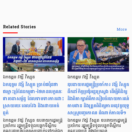
Related Stories
More
ឯកឧត្តម វង្សី វិស្សុត
ឯកឧត្តម វង្សី វិស្សុត
ឯកឧត្តម វង្សី វិស្សុត ប្រាប់ជប៉ុនថា
ឧបនាយករដ្ឋមន្ត្រីប្រចាំការ វង្សី វិស្សុត
ជម្លោះព្រំដែនកម្ពុជា-ថៃមានលក្ខណៈ
ដឹកនាំកិច្ចប្រជុំអន្តរក្រសួង ដើម្បីពិនិត្យ
ជារចនាសម្ព័ន្ធ ដែលទាមទារការដោះ
និងពិភាក្សាអំពីការរៀបចំរបាយការណ៍
ស្រាយរយៈពេលវែង និងដោយអត់
តាមដាន និងត្រួតពិនិត្យការអនុវត្តយុទ្ធ
ធ្មត់
សាស្ត្របញ្ចកោណ ដំណាក់កាលទី១
ឯកឧត្តម វង្សី វិស្សុត ឧបនាយករដ្ឋមន្ត្រី
ឯកឧត្តម វង្សី វិស្សុត ឧបនាយករដ្ឋមន្ត្រី
ប្រចាំការ រដ្ឋមន្ត្រីទទួលបន្ទុកទីស្តីការ
ប្រចាំការ រដ្ឋមន្ត្រីទទួលបន្ទុកទីស្តីការ
គណៈរដ្ឋមន្ត្រីបានគូសបញ្ជាក់ទៅកាន់ឯក
គណៈរដ្ឋមន្ត្រី និងជាប្រធាន