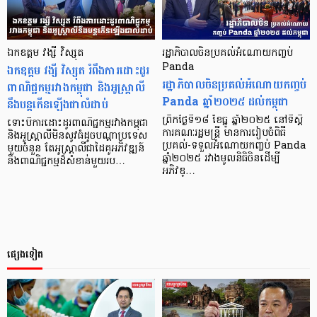
ឯកឧត្តម វង្សី វិស្សុត
រដ្ឋាភិបាលចិនប្រគល់អំណោយកញ្ចប់
ឯកឧត្តម វង្សី វិស្សុត រំពឹងការដោះដូរ
Panda
រដ្ឋាភិបាលចិនប្រគល់អំណោយកញ្ចប់
ពាណិជ្ជកម្មរវាងកម្ពុជា និងអូស្ត្រាលី
Panda ឆ្នាំ២០២៥ ដល់កម្ពុជា
នឹងបន្តកើនឡើងជាលំដាប់
ព្រឹកថ្ងៃទី១៨ ខែធ្នូ ឆ្នាំ២០២៥ នៅទីស្តី
ទោះបីការដោះដូរពាណិជ្ជកម្មរវាងកម្ពុជា
ការគណៈរដ្ឋមន្រ្តី មានការរៀបចំពិធី
និងអូស្ត្រាលីមិនសូវធំដូចបណ្តាប្រទេស
ប្រគល់-ទទួលអំណោយកញ្ចប់ Panda
មួយចំនួន តែអូស្ត្រាលីជាដៃគូអភិវឌ្ឍន៍
ឆ្នាំ២០២៥ រវាងមូលនិធិចិនដើម្បី
និងពាណិជ្ជកម្មដ៏សំខាន់មួយរប…
អភិវឌ្…
ផ្សេងទៀត