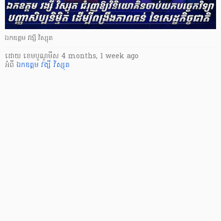
ឯកឧត្តម វង្សី វិស្សុត
ដោយ
​ ខេមបូណូមីស
4 months, 1 week ago
អំពី
ឯកឧត្តម វង្សី វិស្សុត