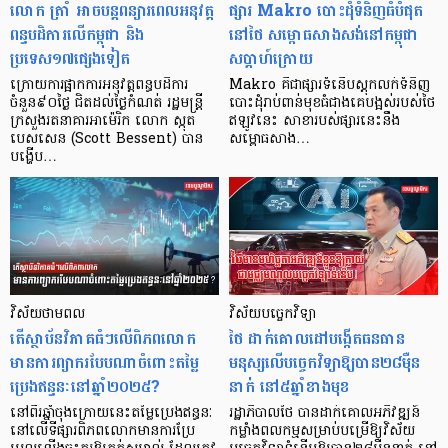
លោក ត្រាំ អាចបន្តពន្យារពេលអនុវត្ត
ផ្សារ​ Makro បោះដុំ​ទំនិញ​ធំ​បំផុត​
ពន្ធបដិការលើកម្ពុជា និង
នៅ​ថៃ សម្ពោធ​សាងសង់នៅ​កម្ពុជា​​
ប្រទេស១៧ផ្សេងទៀត
សប្ដាហ៍ក្រោយ
ក្រោយការផ្អាកការអនុវត្តពន្ធបដិការ
Makro គឺ​​ជា​ផ្សារ​ទំនើប​ស្តុក​លក់​ទំនិញ​
ចំនួន៩០ថ្ងៃ ជិតដល់ថ្ងៃកំណត់ រដ្ឋមន្ត្រី
បោះដុំ​រាប់ពាន់​មុខ​ធំ​ជាង​គេ​បង្អស់​របស់​ថៃ
ក្រសួងរតនាគារអាម៉េរិក លោក ស្កុត
ឥឡូវ​នេះ សាខា​របស់​ផ្សារ​នេះ​នឹង​
បេសសេន (Scott Bessent) បាន
សម្ពោធ​សាង…
បង្ហើប…
វិស័យថាមពល
វិស័យបច្ចេកវិទ្យា
តើស្ថាប័នវិភាគធំៗលើពិភពលោក
ថៃ ដាក់គោលដៅបង្កើតធនធាន
មានការព្យាករបែបណាចំពោះតម្លៃ
មនុស្សលើបច្ចេកវិទ្យាឱ្យបាន២៨ម៉ឺន
ប្រេងឥន្ធនៈនៅឆ្នាំ២០២៥?
នាក់ នៅ៥ឆ្នាំខាងមុខ
នៅពីរឆ្នាំចុងក្រោយនេះតម្លៃប្រេងឥន្ធនៈ
រដ្ឋាភិបាលថៃ បានដាក់គោលអភិវឌ្ឍន៍
នៅលើទីផ្សារពិភពលោកមានការប្រែ
កម្លាំងពលកម្មសម្រាប់បម្រើឱ្យវិស័យ