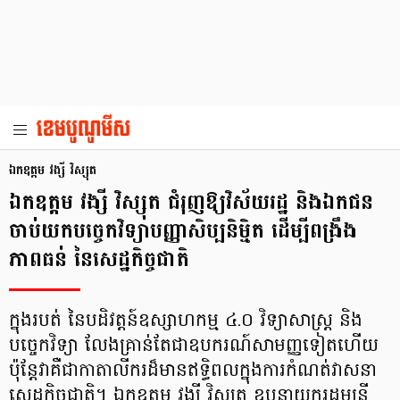
ឯកឧត្តម វង្សី វិស្សុត
ឯកឧត្តម វង្សី វិស្សុត ជំរុញឱ្យវិស័យរដ្ឋ និងឯកជន
ចាប់យកបច្ចេកវិទ្យាបញ្ញាសិប្បនិម្មិត ដើម្បីពង្រឹង
ភាពធន់ នៃសេដ្ឋកិច្ចជាតិ
ក្នុងរបត់ នៃបដិវត្តន៍ឧស្សាហកម្ម ៤.០ វិទ្យាសាស្ត្រ និង
បច្ចេកវិទ្យា លែងគ្រាន់តែជាឧបករណ៍សាមញ្ញទៀតហើយ
ប៉ុន្តែវាគឺជាកាតាលីករដ៏មានឥទ្ធិពលក្នុងការកំណត់វាសនា
សេដ្ឋកិច្ចជាតិ។ ឯកឧត្តម វង្សី វិស្សុត ឧបនាយករដ្ឋមន្ត្រី