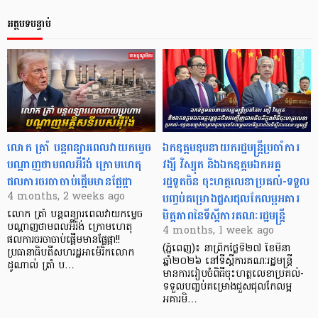
អត្ថបទបន្ទាប់
លោក ត្រាំ បន្តពន្យារពេលវាយកម្ទេច
ឯកឧត្តមឧបនាយករដ្ឋមន្ត្រីប្រចាំការ
បណ្តាញថាមពលអ៊ីរ៉ង់ ក្រោមហេតុ
វង្សី វិស្សុត និងឯកឧត្តមឯកអគ្គ
ផលការចរចាចាប់ផ្តើមមានផ្លែផ្កា
រដ្ឋទូតចិន ចុះហត្ថលេខាប្រគល់-ទទួល
បញ្ចប់គម្រោងជួសជុលកែលម្អអគារ
4 months, 2 weeks ago
មិត្តភាពនៃទីស្តីការគណៈរដ្ឋមន្ត្រី
លោក ត្រាំ បន្តពន្យារពេលវាយកម្ទេច
បណ្តាញថាមពលអ៊ីរ៉ង់ ក្រោមហេតុ
4 months, 1 week ago
ផលការចរចាចាប់ផ្តើមមានផ្លែផ្កា!!
(ភ្នំពេញ)៖ នាព្រឹកថ្ងៃទី២៧ ខែមីនា
ប្រធានាធិបតីសហរដ្ឋអាម៉េរិកលោក
ឆ្នាំ២០២៦ នៅទីស្តីការគណៈរដ្ឋមន្រ្តី
ដូណាល់ ត្រាំ ប…
មានការរៀបចំពិធីចុះហត្ថលេខាប្រគល់-
ទទួលបញ្ចប់គម្រោងជួសជុលកែលម្អ
អគារមិ…