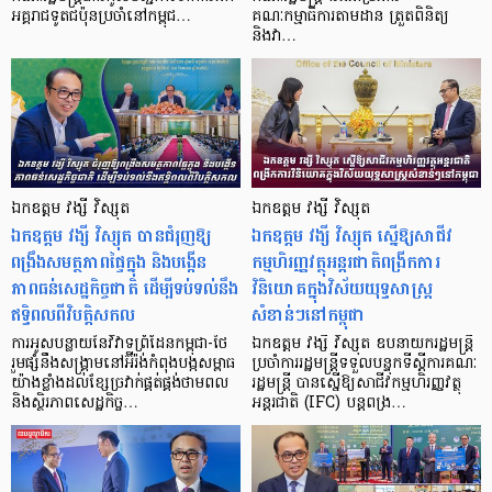
អគ្គរាជទូតជប៉ុនប្រចាំនៅកម្ពុជ…
គណៈកម្មាធិការតាមដាន ត្រួតពិនិត្យ
និងវា…
ឯកឧត្តម វង្សី វិស្សុត
ឯកឧត្តម វង្សី វិស្សុត
ឯកឧត្តម វង្សី វិស្សុត បានជំរុញឱ្យ
ឯកឧត្តម វង្សី វិស្សុត ស្នើឱ្យសាជីវ
ពង្រឹងសមត្ថភាពផ្ទៃក្នុង និងបង្កើន
កម្មហិរញ្ញវត្ថុអន្តរជាតិពង្រីកការ
ភាពធន់សេដ្ឋកិច្ចជាតិ ដើម្បីទប់ទល់នឹង
វិនិយោគក្នុងវិស័យយុទ្ធសាស្ត្រ
ឥទ្ធិពលពីវិបត្តិសកល
សំខាន់ៗនៅកម្ពុជា
ការអូសបន្លាយនៃវិវាទព្រំដែនកម្ពុជា-ថៃ
ឯកឧត្តម វង្សី វិស្សុត ឧបនាយករដ្ឋមន្ត្រី
រួមផ្សំនឹងសង្គ្រាមនៅអ៊ីរ៉ង់កំពុងបង្កសម្ពាធ
ប្រចាំការរដ្ឋមន្ត្រីទទួលបន្ទុកទីស្ដីការគណៈ
យ៉ាងខ្លាំងដល់ខ្សែច្រវាក់ផ្គត់ផ្គង់ថាមពល
រដ្ឋមន្ត្រី បានស្នើឱ្យសាជីវកម្មហិរញ្ញវត្ថុ
និងស្ថិរភាពសេដ្ឋកិច្ច…
អន្តរជាតិ (IFC) បន្តពង្រ…