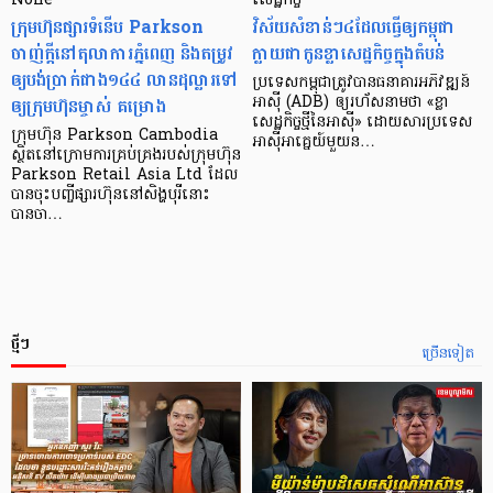
None
សេដ្ឋកិច្ច​
ក្រុមហ៊ុនផ្សារទំនើប Parkson
វិស័យ​សំខាន់ៗ​៤​ដែល​ធ្វើ​ឲ្យ​កម្ពុជា​
ចាញ់ក្ដីនៅតុលាការភ្នំពេញ និងតម្រូវ
ក្លាយ​ជា​កូន​ខ្លា​សេដ្ឋកិច្ច​ក្នុង​តំបន់
ឲ្យបង់ប្រាក់ជាង១៤៤ លានដុល្លារទៅ
ប្រទេស​កម្ពុជា​ត្រូវ​បាន​ធនាគារ​អភិវឌ្ឍន៍​
ឲ្យក្រុមហ៊ុនម្ចាស់ គម្រោង
អាស៊ី (ADB) ឲ្យ​រហ័ស​នាមថា «ខ្លា​
សេដ្ឋកិច្ច​ថ្មី​នៃ​អាស៊ី» ដោយសារ​ប្រទេស​
ក្រុមហ៊ុន Parkson Cambodia
អាស៊ី​អាគ្នេយ៍​មួយ​ន…
ស្ថិតនៅក្រោមការគ្រប់គ្រងរបស់ក្រុមហ៊ុន
Parkson Retail Asia Ltd ដែល
បានចុះបញ្ចីផ្សារហ៊ុននៅសិង្ហបុរីនោះ
បានចា…
ថ្មីៗ
ច្រើនទៀត