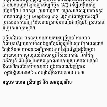
ចាប់យកបច្ចេកវិទ្យាបញ្ញាសិប្បនិម្មិត (AI) ដើម្បីបង្កើតតម្លៃ
បន្ថែមថ្មីៗ។ ឯកឧត្តម បានបន្ថែមថា កម្ពុជាអាចសម្រេចបាននូវ
ការលោតផ្លោះ ឬ Leapfrog បាន លុះត្រាតែកម្ពុជាចេះប្រើ
ប្រាស់របកគំហើញ ដែលមានស្រាប់មកធ្វើនវានុវត្តន៍ឱ្យស្របតាម
តម្រូវការជាក់ស្ដែង។
ទន្ទឹមនឹងនេះ ឯកឧត្តមឧបនាយករដ្ឋមន្ត្រីប្រចាំការ បាន
អំពាវនាវឱ្យមានការកសាងប្រព័ន្ធអេកូឡូស៊ីបច្ចេកវិទ្យាដែលជាក់
ស្ដែងនិយម តាមរយៈអភិក្រមជវភាពនៃប្រព័ន្ធតួអង្គតែមួយ
ដោយមានការចូលរួមយ៉ាងសកម្មពីវិស័យឯកជន និងដៃគូ
អភិវឌ្ឍន៍ ដើម្បីស្វែងរកតុល្យភាពរវាងការគ្រប់គ្រងតាមច្បាប់
និងសេរីភាពនៃការស្រាវជ្រាវ ក្នុងគោលដៅរុញច្រាន
កម្ពុជាឱ្យឈានទៅរកភាពរុងរឿងនាពេលអនាគត៕
អត្ថបទ សោម ស្រីពេជ្រ និង ខេមបូណូមីស