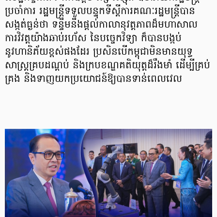
ប្រចាំការ រដ្ឋមន្ត្រីទទួលបន្ទុកទីស្តីការគណៈរដ្ឋមន្ត្រីបាន
សង្កត់ធ្ងន់ថា ទន្ទឹមនឹងផ្តល់កាលានុវត្តភាពដ៏មហាសាល
ការវិវត្តយ៉ាងឆាប់រហ័ស នៃបច្ចេកវិទ្យា ក៏បានបង្កប់
នូវហានិភ័យខ្ពស់ផងដែរ ប្រសិនបើកម្ពុជាមិនមានយុទ្ធ
សាស្ត្រគ្របដណ្ដប់ និងក្របខណ្ឌគតិយុត្តដ៏រឹងមាំ ដើម្បីគ្រប់
គ្រង និងទាញយកប្រយោជន៍ឱ្យបានទាន់ពេលវេល