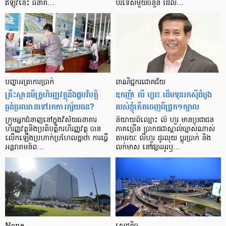
ឥឡូវ​នេះ ធនាគ…
បរទេស​មួយ​ចំនួន ដែល…
បញ្ហា​អត្រា​ការប្រាក់
ពាណិជ្ជករជោគជ័យ
គ្រឹះស្ថាន​មីក្រូ​ហិរញ្ញវត្ថុ​នឹង​ជួប​វិបត្តិ​
ឧកញ៉ា លី ហួរ៖ ដើមទុនរកស៊ីដំបូង
ធ្ងន់ធ្ងរ​ឈាន​ទៅ​រក​ការ​ក្ស័យធន?
របស់ខ្ញុំកើតចេញពីជ្រូក១ក្បាល
ក្រុម​អ្នក​ជំនាញ​នៅ​ក្នុង​វិស័យ​ធនាគារ
និយាយ​ពី​ឈ្មោះ លី ហួរ មាន​ប្រជាជន​
ហិរញ្ញវត្ថុ​និង​ប្រតិបត្តិករ​ហិរញ្ញ​វត្ថុ បាន​​
ភាគ​ច្រើន ប្រាកដ​ជា​ស្គាល់​ច្បាស់​ណាស់
លើក​ឡើង​ប្រហាក់​ប្រហែល​គ្នា​ថា ការ​ធ្វើ​
តាមរយៈ លីហួរ ដូរ​លុយ ប្តូរ​បា្រក់ និង​
អន្តរាគមន៍​ព…
លក់​មាស នៅ​ផ្សារ​អូរ​ឫ…