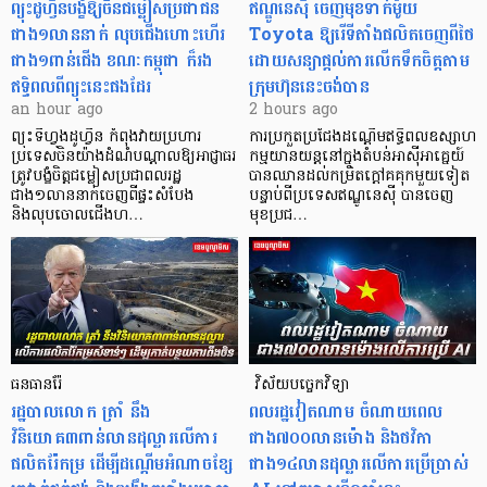
ព្យុះដូហ្វីនបង្ខំឱ្យចិនជម្លៀសប្រជាជន
ឥណ្ឌូនេស៊ី ចេញមុខទាក់ម៉ូយ
ជាង១លាននាក់ លុបជើងហោះហើរ
Toyota ឱ្យរើទីតាំងផលិតចេញពីថៃ
ជាង១ពាន់ជើង ខណៈកម្ពុជា ក៏រង
ដោយសន្យាផ្តល់ការលើកទឹកចិត្តតាម
ឥទ្ធិពលពីព្យុះនេះផងដែរ
ក្រុមហ៊ុននេះចង់បាន
an hour ago
2 hours ago
ព្យុះទីហ្វុងដូហ្វីន កំពុងវាយប្រហារ
ការប្រកួតប្រជែងដណ្តើមឥទ្ធិពលឧស្សាហ
ប្រទេសចិនយ៉ាងដំណំបណ្តាលឱ្យអាជ្ញាធរ
កម្មយានយន្តនៅក្នុងតំបន់អាស៊ីអាគ្នេយ៍
ត្រូវបង្ខំចិត្តជម្លៀសប្រជាពលរដ្ឋ
បានឈានដល់កម្រិតក្ដៅគគុកមួយទៀត
ជាង១លាននាក់ចេញពីផ្ទះសំបែង
បន្ទាប់ពីប្រទេសឥណ្ឌូនេស៊ី បានចេញ
និងលុបចោលជើងហ…
មុខប្រជ…
ធនធានរ៉ែ
​​​​​​​​​​​​​​​​​​​​​​​​​​​​​ វិស័យបច្ចេកវិទ្យា
​រដ្ឋបាលលោក ត្រាំ នឹង​
ពលរដ្ឋវៀតណាម ​ចំណាយពេល
វិនិយោគ៣ពាន់លានដុល្លារលើការ
ជាង៧០០លានម៉ោង និងថវិកា
ផលិតរ៉ែកម្រ ដើម្បីដណ្តើមអំណាចខ្សែ
ជាង១៤លានដុល្លារលើការប្រើប្រាស់