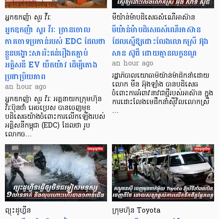
អ្នកឧកញ៉ា សួរ វីរៈ
មីយ៉ាន់ម៉ាបដិសេធសំណើអាស៊ាន
អ្នកឧកញ៉ា សួរ វីរៈ​ ច្រានចោល
មីយ៉ាន់ម៉ាបដិសេធសំណើអាស៊ាន
ការចោទប្រកាន់របស់ EDC ដែលថា
ដែលស្នើឱ្យដោះលែងលោកស្រី អ៊ុង
ខ្លួនបង្ហោះសាររិះគន់រឿងតភ្ជាប់
សាន ស៊ូជី ដោយគ្មានលក្ខខណ្ឌ
អគ្គិសនី EV យឺតយ៉ាវ ដើម្បីតោង
an hour ago
ប្រជាប្រិយភាព
រដ្ឋាភិបាលយោធាមីយ៉ាន់ម៉ាដឹកនាំដោយ
លោក មីន អ៊ុងឡាំង បានបដិសេធ
an hour ago
ចំពោះការអំពាវនាវជាថ្មីរបស់អាស៊ាន ក្នុង
អ្នកឧកញ៉ា សួរ វីរៈ អគ្គនាយកក្រុមហ៊ុន
ការដោះលែងមេដឹកនាំស៊ីវិលលោកស្រី
វិរៈប៊ុនថាំ អេចប្រេស បានចេញមុខ
…
បដិសេធយ៉ាងចំពោះការលើកឡើងរបស់
អគ្គិសនីកម្ពុជា (EDC) ដែលថា រូប
លោកច…
ព្យុះដូហ្វីន
ក្រុមហ៊ុន Toyota