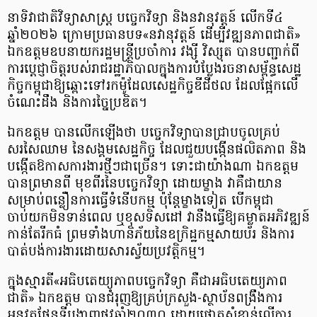
នាទិវាជាតិវិទ្យាសាស្ត្រ បច្ចេកវិទ្យា និងនវានុវត្តន៍ លើកទី៤
ឆ្នាំ២០២៦ ក្រោមប្រធានបទ«នវានុវត្តន៍ ដើម្បីវឌ្ឍនភាពជាតិ»
ឯកឧត្តមឧបនាយករដ្ឋមន្ត្រីប្រចាំការ វង្សី វិស្សុត បានបញ្ជាក់ពី
ការប្តេជ្ញាចិត្តរបស់រាជរដ្ឋាភិបាលក្នុងការបំប្លែងរចនាសម្ព័ន្ធសេដ្ឋ
កិច្ចកម្ពុជាឱ្យឆ្ពោះទៅរកម៉ូដែលសេដ្ឋកិច្ចឌីជីថល ដែលផ្អែកលើ
ចំណេះដឹង និងការច្នៃប្រឌិត។
ឯកឧត្តម បានលើកឡើងថា បច្ចេកវិទ្យាបានជ្រាបចូលគ្រប់
សរសៃឈាម នៃសង្គមសេដ្ឋកិច្ច ដែលជួយបង្កើនផលិតភាព និង
បង្កើតឱកាសការងារថ្មីៗជាច្រើន។ ទោះជាយ៉ាងណា ឯកឧត្តម
បានព្រមានពី មុខពីរនៃបច្ចេកវិទ្យា ដោយម្ខាង វាគឺជាយាន
សម្រាប់ពន្លឿនការធ្វើទំនើបកម្ម ប៉ុន្តែម្ខាងទៀត បើកម្ពុជា
ចាប់យកមិនទាន់ពេល ឬខុសទិសដៅ វានឹងធ្វើឱ្យគម្លាតអភិវឌ្ឍន៍
កាន់តែរីកធំ ព្រមទាំងហានិភ័យនៃឧក្រិដ្ឋកម្មសាយប័រ និងការ
បាត់បង់ការងារដោយសារស្វ័យប្រវត្តិកម្ម។
ក្នុងស្មារតី«អធិបតេយ្យភាពបច្ចេកវិទ្យា គឺជាអធិបតេយ្យភាព
ជាតិ» ឯកឧត្តម បានជំរុញឱ្យគ្រប់ក្រសួង-ស្ថាប័នពង្រឹងការ
អនុវត្តផែនទីបង្ហាញផ្លូវឆ្នាំ២០៣០ ដោយផ្ដោតសំខាន់លើការ