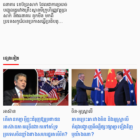
ធនាគារ ខេប៊ីប្រាសាក់ ដែលជាការច្របាច់
បញ្ចូលគ្នារវាងគ្រឹះស្ថានមីក្រូហិរញ្ញវត្ថុប្រា
សាក់ និងធនាគារ គូកមីន មកពី
ប្រទេសកូរ៉េបានប្រកាសធ្វើប្រតិបត្…
ផ្សេងទៀត
អាស៊ាន
ចិន-អូស្រ្តាលី
តើមានកត្តាអ្វីខ្លះជំរុញឱ្យប្រជាជន
ភាពប្រេះឆារវាងចិន និងអូស្រ្តាលី
អាស៊ានភាគច្រើនងាកទៅគាំទ្រ
កំពុងបង្ហាញពីពន្លឺផ្សះផ្សាគ្នាឡើងវិញ
ប្រទេសចិនខ្លាំងជាងសហរដ្ឋអាម៉េរិក?
ឬយ៉ាងណា?