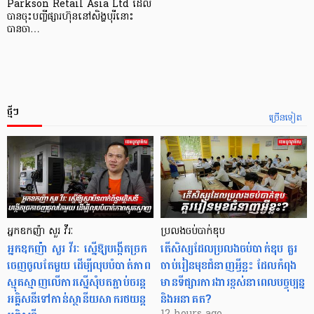
Parkson Retail Asia Ltd ដែល
បានចុះបញ្ចីផ្សារហ៊ុននៅសិង្ហបុរីនោះ
បានចា…
ថ្មីៗ
ច្រើនទៀត
អ្នកឧកញ៉ា សួរ វីរៈ
ប្រលងចប់បាក់ឌុប
អ្នកឧកញ៉ា សួរ វីរៈ ស្នើឱ្យបង្កើតច្រក
តើសិស្សដែលប្រលងចប់បាក់ឌុប គួរ
ចេញចូលតែមួយ ដើម្បីលុបបំបាត់ភាព
ចាប់រៀនមុខជំនាញអ្វីខ្លះ ដែលកំពុង
ស្មុគស្មាញលើការស្នើសុំបតភ្ជាប់ចរន្ត
មានទីផ្សារការងារខ្ពស់នាពេលបច្ចុប្បន្ន
អគ្គិសនីទៅកាន់ស្ថានីយសាករថយន្ត
និងអនាគត?