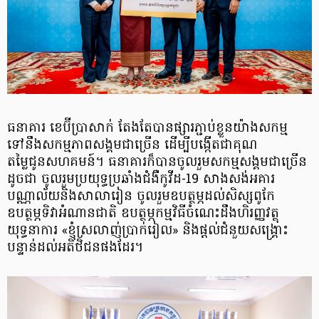
ធនាគារ ខេប៊ីប្រាសាក់ តែងតែបានផ្សារភ្ជាប់ខ្លួនយ៉ាងសកម្ម
ទៅនឹងសកម្មភាពសង្គមជាច្រើន ដើម្បីបង្កើតជាគុណ
តម្លៃជូនសហគមន៍។ ធនាគារក៏បានចូលរួមសកម្មសង្គមជាច្រើន
ដូចជា ចូលរួមប្រយុទ្ធប្រឆាំងជំងឺកូវីដ-19 សាងសង់អគារ
បណ្ណាល័យនិងសាលារៀន ចូលរួមឧបត្ថម្ភដល់សិស្សពូកែ
ឧបត្ថម្ភទិវាអំណានជាតិ ឧបត្ថម្ភកម្មវិធីចំណេះដឹងហិរញ្ញវត្ថុ
យុទ្ធនាការ «ខ្ញុំស្រលាញ់ប្រាក់រៀល» និងផ្តល់ជំនួយសង្គ្រោះ
បន្ទាន់ដល់អតិថិជនផងដែរ។