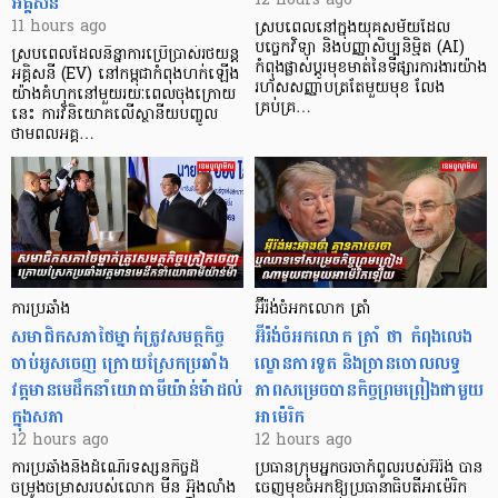
អគ្គិសនី
12 hours ago
11 hours ago
ស្របពេលនៅក្នុងយុគសម័យដែល
បច្ចេកវិទ្យា និងបញ្ញាសិប្បនិម្មិត (AI)
ស្របពេលដែលនិន្នាការប្រើប្រាស់រថយន្ត
កំពុងផ្លាស់ប្តូរមុខមាត់នៃទីផ្សារការងារយ៉ាង
អគ្គិសនី (EV) នៅកម្ពុជាកំពុងហក់ឡើង
រហ័សសញ្ញាបត្រតែមួយមុខ លែង
យ៉ាងគំហុកនៅមួយរយៈពេលចុងក្រោយ
គ្រប់គ្រ…
នេះ ការវិនិយោគលើស្ថានីយបញ្ចូល
ថាមពលអគ្គ…
ការប្រឆាំង
អ៊ីរ៉ង់ចំអកលោក ត្រាំ
សមាជិកសភាថៃម្នាក់ត្រូវសមត្ថកិច្ច
អ៊ីរ៉ង់ចំអកលោក ត្រាំ ថា កំពុងលេង
ចាប់អូសចេញ ក្រោយស្រែកប្រឆាំង
ល្ខោនការទូត និងច្រានចោលលទ្ធ
វត្តមានមេដឹកនាំយោធាមីយ៉ាន់ម៉ាដល់
ភាពសម្រេចបានកិច្ចព្រមព្រៀងជាមួយ
ក្នុងសភា
អាម៉េរិក
12 hours ago
12 hours ago
ការប្រឆាំងនឹងដំណើរទស្សនកិច្ចដ៏
ប្រធានក្រុមអ្នកចរចាកំពូលរបស់អ៊ីរ៉ង់ បាន
ចម្រូងចម្រាសរបស់លោក មីន អ៊ុងលាំង
ចេញមុខចំអកឱ្យប្រធានាធិបតីអាម៉េរិក