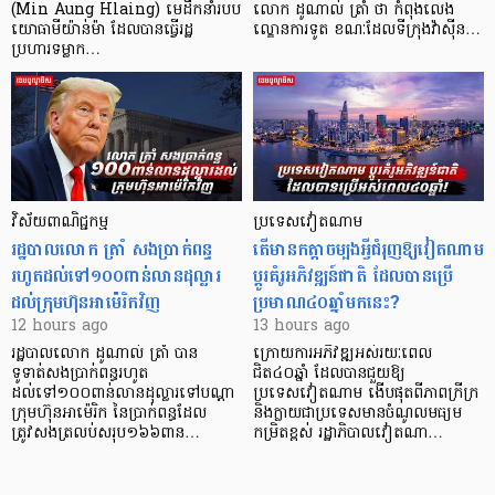
(Min Aung Hlaing) មេដឹកនាំរបប
លោក ដូណាល់ ត្រាំ ថា កំពុងលេង
យោធាមីយ៉ាន់ម៉ា ដែលបានធ្វើរដ្ឋ
ល្ខោនការទូត ខណៈដែលទីក្រុងវ៉ាស៊ីន…
ប្រហារទម្លាក…
វិស័យ​ពាណិជ្ជកម្ម
ប្រទេសវៀតណាម
រដ្ឋបាលលោក ត្រាំ សងប្រាក់ពន្ធ
តើមានកត្តាចម្បងអ្វីជំរុញឱ្យវៀតណាម
រហូតដល់ទៅ១០០ពាន់លានដុល្លារ
ប្តូរគំរូអភិវឌ្ឍន៍ជាតិ ដែលបានប្រើ
ដល់ក្រុមហ៊ុនអាម៉េរិកវិញ
ប្រមាណ៤០ឆ្នាំមកនេះ?
12 hours ago
13 hours ago
រដ្ឋបាលលោក ដូណាល់ ត្រាំ បាន​
ក្រោយការអភិវឌ្ឍអស់រយៈពេល
ទូទាត់សងប្រាក់ពន្ធរហូត
ជិត៤០ឆ្នាំ ដែលបានជួយឱ្យ​
ដល់ទៅ១០០ពាន់លានដុល្លារទៅបណ្ដា
ប្រទេសវៀតណាម ងើប​ផុតពីភាពក្រីក្រ
ក្រុមហ៊ុនអាម៉េរិក នៃប្រាក់ពន្ធដែល
និងក្លាយជាប្រទេសមានចំណូលមធ្យម
ត្រូវសងត្រលប់សរុប១៦៦ពាន…
កម្រិតខ្ពស់ រដ្ឋាភិបាលវៀតណា…