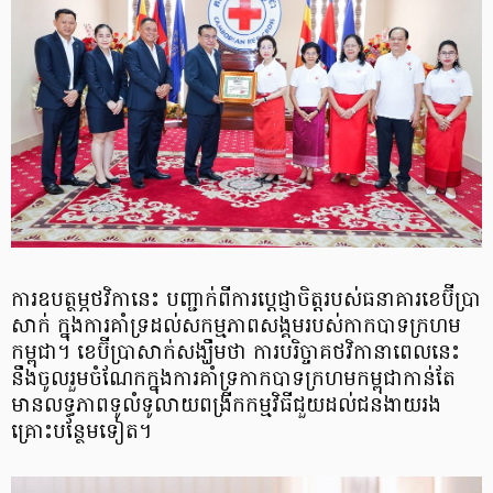
​​​ការឧបត្ថម្ភថវិកានេះ បញ្ជាក់ពីការប្ដេជ្ញាចិត្តរបស់ធនាគារខេប៊ីប្រា​
សាក់​ ក្នុងការ​គាំទ្រ​ដល់​សកម្មភាព​សង្គម​​របស់​កាកបាទក្រហម​
កម្ពុជា​។​ ខេប៊ី​ប្រា​សាក់​សង្ឃឹមថា​ ​ការ​បរិច្ចាគ​ថវិកា​នា​ពេលនេះ​ ​
នឹង​ចូលរួម​ចំណែក​ក្នុង​ការគាំទ្រកាកបាទក្រហម​កម្ពុជា​កាន់តែ​
មានលទ្ធភាព​ទូលំទូលាយពង្រីកកម្មវិធី​ជួយ​ដល់​ជន​ងាយ​រង
គ្រោះ​បន្ថែម​ទៀត​។