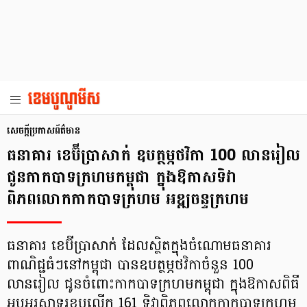
សេចក្តីប្រកាសព័ត៌មាន
ធនាគារ ខេប៊ីប្រាសាក់ ឧបត្ថម្ភថវិកា 100 លានរៀល
ជូនកាកបាទក្រហមកម្ពុជា ក្នុងឱកាសទិវា
ពិភពលោកកាកបាទក្រហម អឌ្ឍចន្ទក្រហម
ធនាគារ ខេប៊ីប្រាសាក់ ដែលស្ថិតក្នុងចំណោមធនាគារ
ពាណិជ្ជធំៗនៅកម្ពុជា បានឧបត្ថម្ភថវិកាចំនួន 100
លានរៀល ជូនចំពោះកាកបាទក្រហមកម្ពុជា ក្នុងឱកាសពិធី
អបអរសាទរខួបលើក 161 ទិវាពិភពលោកកាកបាទក្រហម