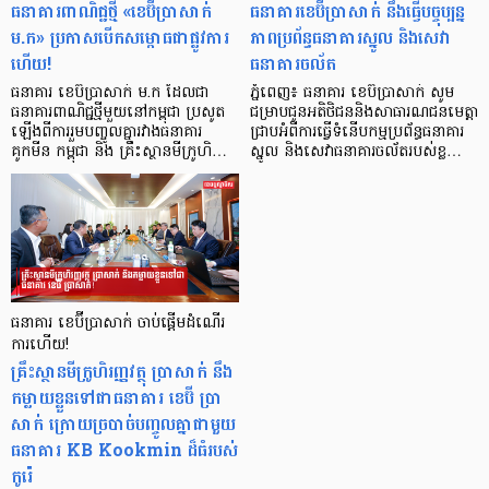
ធនាគារពាណិជ្ជថ្មី «ខេប៊ីប្រាសាក់
ធនាគារខេប៊ីប្រាសាក់ នឹងធ្វើបច្ចុប្បន្ន
ម.ក» ប្រកាសបើកសម្ពោធជាផ្លូវការ
ភាពប្រព័ន្ធធនាគារស្នូល និងសេវា
ហើយ!
ធនាគារចល័ត
ធនាគារ ខេប៊ីប្រាសាក់ ម.ក ដែលជា
ភ្នំពេញ៖ ធនាគារ ខេប៊ីប្រាសាក់ សូម
ធនាគារពាណិជ្ជថ្មីមួយនៅកម្ពុជា ប្រសូត
ជម្រាបជូនអតិថិជននិងសាធារណជនមេត្តា
ឡើងពីការរួមបញ្ចូលគ្នារវាងធនាគារ
ជ្រាបអំពីការធ្វើទំនើបកម្មប្រព័ន្ធធនាគារ
គូកមីន កម្ពុជា និង គ្រឹះស្ថានមីក្រូហិ…
ស្នូល និងសេវាធនាគារចល័តរបស់ខ្ល…
ធនាគារ ខេប៊ីប្រាសាក់ ចាប់ផ្តើមដំណើរ
ការហើយ!
គ្រឹះស្ថានមីក្រូហិរញ្ញវត្ថុ ប្រាសាក់ នឹង
កម្លាយខ្លួនទៅជាធនាគារ ខេប៊ី ប្រា
សាក់ ក្រោយច្របាច់បញ្ចូលគ្នាជាមួយ
ធនាគារ KB Kookmin ដ៏ធំរបស់
កូរ៉េ