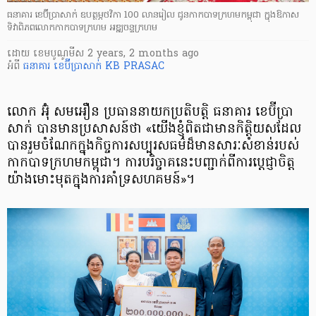
ធនាគារ ខេប៊ីប្រាសាក់ ឧបត្ថម្ភថវិកា 100 លានរៀល ជូនកាកបាទក្រហមកម្ពុជា ក្នុងឱកាស
ទិវាពិភពលោកកាកបាទក្រហម អឌ្ឍចន្ទក្រហម
ដោយ
​ ខេមបូណូមីស
2 years, 2 months ago
អំពី
ធនាគារ ខេប៊ីប្រាសាក់
KB PRASAC
លោក អ៊ុំ សមអឿន ប្រធាននាយកប្រតិបត្តិ ធនាគារ ខេប៊ីប្រា
សាក់ បានមានប្រសាសន៍ថា «យើងខ្ញុំពិតជាមានកិត្តិយស​ដែល
បានរួមចំណែកក្នុងកិច្ចការសប្បុរសធម៌ដ៏មានសារៈសំខាន់របស់
កាកបាទក្រហមកម្ពុជា។ ការបរិច្ចាគនេះ​បញ្ជាក់ពីការប្ដេជ្ញាចិត្ត​
យ៉ាងមោះមុតក្នុងការគាំទ្រសហគមន៍»។