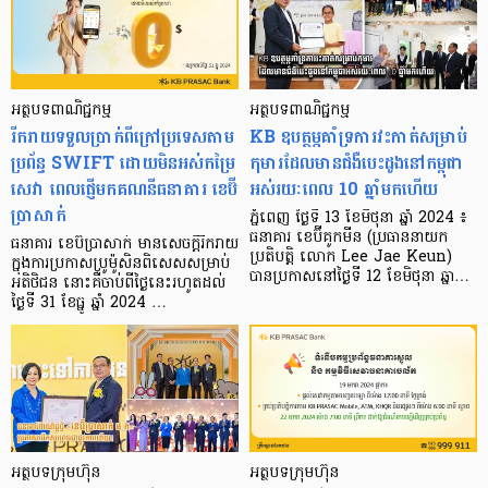
អត្ថបទពាណិជ្ជកម្ម
អត្ថបទពាណិជ្ជកម្ម
រីករាយទទួលប្រាក់ពីក្រៅប្រទេសតាម
KB ឧបត្ថម្ភគាំទ្រការវះកាត់សម្រាប់
ប្រព័ន្ធ SWIFT ដោយមិនអស់កម្រៃ
កុមារដែលមានជំងឺបេះដូងនៅកម្ពុជា
សេវា ពេលផ្ញើមកគណនីធនាគារ ខេប៊ី
អស់រយៈពេល 10 ឆ្នាំមកហើយ
ប្រាសាក់
ភ្នំពេញ ថ្ងៃទី 13 ខែមិថុនា ឆ្នាំ 2024 ៖
ធនាគារ ខេប៊ីគូកមីន (ប្រធាននាយក
ធនាគារ ខេប៊ីប្រាសាក់ មានសេចក្តីរីករាយ
ប្រតិបត្តិ លោក Lee Jae Keun)
ក្នុងការប្រកាសប្រូម៉ូសិនពិសេសសម្រាប់
បានប្រកាសនៅថ្ងៃទី 12 ខែមិថុនា ឆ្នា…
អតិថិជន នោះគឺចាប់ពីថ្ងៃនេះរហូតដល់
ថ្ងៃទី 31 ខែធ្នូ ឆ្នាំ 2024 …
អត្ថបទក្រុមហ៊ុន
អត្ថបទក្រុមហ៊ុន