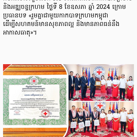
និងអឌ្ឍចន្ទក្រហម ថ្ងៃទី 8 ខែឧសភា ឆ្នាំ 2024 ក្រោម
ប្រធានបទ «រួមគ្នាជាមួយកាកបាទក្រហមកម្ពុជា
ដើម្បីសហគមន៍មានសុខភាពល្អ និងមានភាពធន់នឹង
អាកាសធាតុ»។