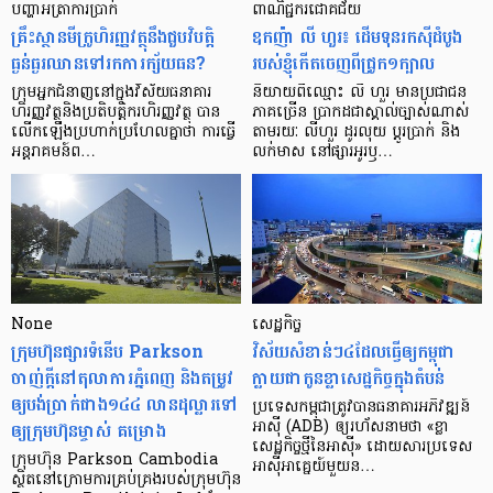
បញ្ហា​អត្រា​ការប្រាក់
ពាណិជ្ជករជោគជ័យ
គ្រឹះស្ថាន​មីក្រូ​ហិរញ្ញវត្ថុ​នឹង​ជួប​វិបត្តិ​
ឧកញ៉ា លី ហួរ៖ ដើមទុនរកស៊ីដំបូង
ធ្ងន់ធ្ងរ​ឈាន​ទៅ​រក​ការ​ក្ស័យធន?
របស់ខ្ញុំកើតចេញពីជ្រូក១ក្បាល
ក្រុម​អ្នក​ជំនាញ​នៅ​ក្នុង​វិស័យ​ធនាគារ
និយាយ​ពី​ឈ្មោះ លី ហួរ មាន​ប្រជាជន​
ហិរញ្ញវត្ថុ​និង​ប្រតិបត្តិករ​ហិរញ្ញ​វត្ថុ បាន​​
ភាគ​ច្រើន ប្រាកដ​ជា​ស្គាល់​ច្បាស់​ណាស់
លើក​ឡើង​ប្រហាក់​ប្រហែល​គ្នា​ថា ការ​ធ្វើ​
តាមរយៈ លីហួរ ដូរ​លុយ ប្តូរ​បា្រក់ និង​
អន្តរាគមន៍​ព…
លក់​មាស នៅ​ផ្សារ​អូរ​ឫ…
None
សេដ្ឋកិច្ច​
ក្រុមហ៊ុនផ្សារទំនើប Parkson
វិស័យ​សំខាន់ៗ​៤​ដែល​ធ្វើ​ឲ្យ​កម្ពុជា​
ចាញ់ក្ដីនៅតុលាការភ្នំពេញ និងតម្រូវ
ក្លាយ​ជា​កូន​ខ្លា​សេដ្ឋកិច្ច​ក្នុង​តំបន់
ឲ្យបង់ប្រាក់ជាង១៤៤ លានដុល្លារទៅ
ប្រទេស​កម្ពុជា​ត្រូវ​បាន​ធនាគារ​អភិវឌ្ឍន៍​
ឲ្យក្រុមហ៊ុនម្ចាស់ គម្រោង
អាស៊ី (ADB) ឲ្យ​រហ័ស​នាមថា «ខ្លា​
សេដ្ឋកិច្ច​ថ្មី​នៃ​អាស៊ី» ដោយសារ​ប្រទេស​
ក្រុមហ៊ុន Parkson Cambodia
អាស៊ី​អាគ្នេយ៍​មួយ​ន…
ស្ថិតនៅក្រោមការគ្រប់គ្រងរបស់ក្រុមហ៊ុន