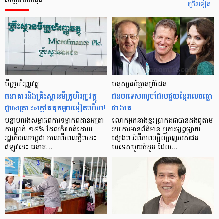
ពេញនិយមបំផុត
ច្រើនទៀត
មីក្រូ​ហិរញ្ញវត្ថុ
មនុស្ស​ធម៌​គ្មាន​ព្រំដែន
ធនាគារ​និង​គ្រឹះស្ថាន​មីក្រូ​ហិរញ្ញវត្ថុ​
ជន​បរទេស​៣​រូប​ដែល​ជួយ​ខ្មែរ​លេច​ធ្លោ​
ជួប«គ្រោះ»ក្តៅ​គគុក​មួយ​ទៀត​ហើយ!
ជាង​គេ
បន្ទាប់​ពី​រង​សម្ពាធ​​ពី​ការ​ទម្លាក់​ពិដាន​អត្រា​
លោកអ្នក​នាង​ខ្លះ​ប្រាកដ​ជា​បាន​​ដឹង​ឮ​តាម​
ការ​ប្រាក់ ១៨​% ដែល​កំណត់​ដោយ​
រយៈ​ការ​អាន​ព័ត៌មាន ឬ​ការ​ផ្សព្វផ្សាយ​
រដ្ឋាភិបាល​កម្ពុជា កាល​ពី​ពេល​ថ្មីៗ​នេះ
ផ្សេងៗ អំពី​ភាព​ល្បីល្បាញ​របស់​ជន​
ឥឡូវ​នេះ ធនាគ…
បរទេស​មួយ​ចំនួន ដែល…