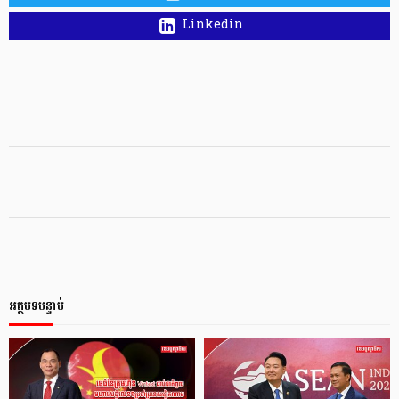
Linkedin
អត្ថបទបន្ទាប់