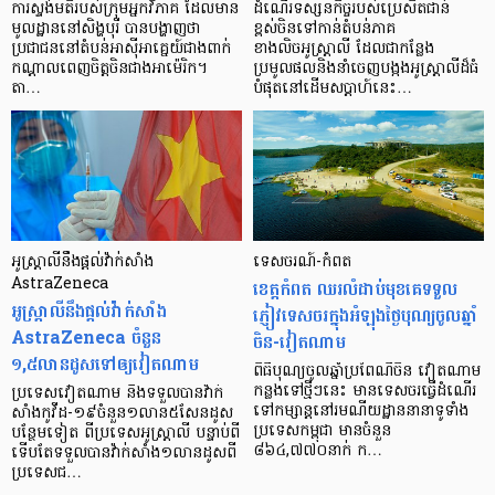
ការស្ទង់មតិរបស់ក្រុមអ្នកវិភាគ ដែលមាន
ដំណើរទស្សនកិច្ចរបស់ប្រេសិតជាន់
មូលដ្ឋាននៅសិង្ហបុរី បានបង្ហាញថា
ខ្ពស់ចិនទៅកាន់តំបន់ភាគ
ប្រជាជននៅតំបន់អាស៊ីអាគ្នេយ៍ជាងពាក់
ខាងលិចអូស្ត្រាលី ដែលជាកន្លែង
កណ្តាលពេញចិត្តចិនជាងអាម៉េរិក។
ប្រមូលផលនិងនាំចេញបង្កងអូស្ត្រាលីដ៏ធំ
តា…
បំផុតនៅដើមសប្តាហ៍នេះ…
អូស្ត្រាលីនឹងផ្ដល់វ៉ាក់សាំង
ទេសចរណ៍-កំពត
AstraZeneca
ខេត្តកំពត ឈរ​លំដាប់​មុខគេ​ទទួល​
អូស្ត្រាលីនឹងផ្ដល់វ៉ាក់សាំង
ភ្ញៀវ​ទេសចរ​​ក្នុង​អំឡុងថ្ងៃ​បុណ្យ​ចូល​ឆ្នាំ​​
AstraZeneca ចំនួន
ចិន-​វៀតណាម
១,៥លានដូសទៅឲ្យវៀតណាម
ពិធីបុណ្យចូលឆ្នាំប្រពៃណីចិន វៀតណាម
កន្លងទៅថ្មីៗនេះ មានទេសចរធ្វើដំណើរ
ប្រទេសវៀតណាម នឹងទទួលបានវ៉ាក់
ទៅកម្សាន្តនៅរមណីយដ្ឋាននានាទូទាំង
សាំងកូវីដ-១៩ចំនួន១លាន៥សែនដូស
ប្រទេសកម្ពុជា មានចំនួន
បន្ថែមទៀត ពីប្រទេសអូស្ត្រាលី បន្ទាប់ពី
៨៦៤,៧៧០នាក់ ក…
ទើបតែទទួលបានវ៉ាក់សាំង១លានដូសពី
ប្រទេសជ…