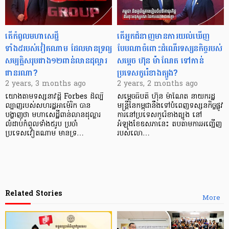
តើកំពូលមហាសេដ្ឋី
តើអ្នកជំនាញមានការយល់ឃើញ
ទាំង៥របស់វៀតណាម ដែលមានទ្រព្យ
បែបណាចំពោះដំណើរទស្សនកិច្ចរបស់
សម្បត្តិសរុបជាង១២ពាន់លានដុល្លារ
សម្តេច ហ៊ុន ម៉ាណែត ទៅកាន់
ជានរណា?
ប្រទេសកូរ៉េខាងត្បូង?
2 years, 3 months ago
2 years, 2 months ago
យោងតាមទស្សនាវដ្តី Forbes ដ៏ល្បី
សម្តេចធិបតី ហ៊ុន ម៉ាណែត នាយករដ្ឋ
ល្បាញរបស់សហរដ្ឋអាម៉េរិក បាន
មន្ត្រីនៃកម្ពុជានឹងទៅបំពេញទស្សនកិច្ចផ្លូវ
បង្ហាញថា មហាសេដ្ឋីពាន់លានដុល្លារ
ការនៅប្រទេសកូរ៉េខាងត្បូង នៅ
លំដាប់កំពូលទាំង៥រូប ប្រចាំ
អំឡុងខែឧសភានេះ តបតាមការអញ្ជើញ
ប្រទេសវៀតណាម មានទ្រ…
របស់លោ…
Related Stories
More