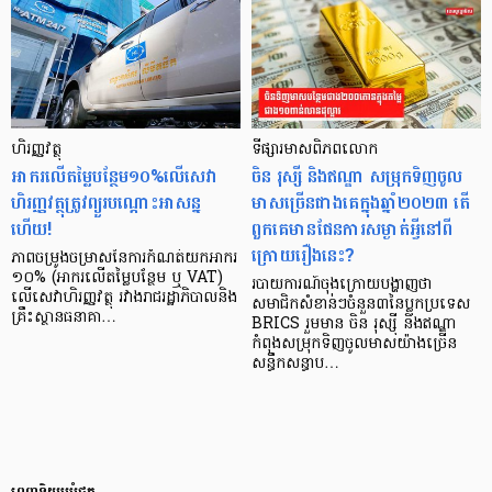
ហិរញ្ញវត្ថុ
ទីផ្សារមាសពិភពលោក
អាករ​លើ​តម្លៃ​បន្ថែម​១០%​លើ​សេវា​
ចិន រុស្សី និងឥណ្ឌា សម្រុកទិញចូល
ហិរញ្ញវត្ថុ​ត្រូវ​ព្យួរ​បណ្ដោះអាសន្ន​
មាសច្រើនជាងគេក្នុងឆ្នាំ២០២៣ តើ
ហើយ!
ពួកគេមានផែនការសម្ងាត់អ្វីនៅពី
ក្រោយរឿងនេះ?
ភាព​ចម្រូងចម្រាស​នៃ​ការ​កំណត់​យក​អាករ​
១០%​ (អាករ​លើ​តម្លៃ​បន្ថែម ឬ​ VAT)
របាយការណ៍ចុងក្រោយបង្ហាញថា
លើ​សេវា​ហិរញ្ញវត្ថុ រវាង​រាជ​រដ្ឋាភិបាល​និង​
សមាជិកសំខាន់ៗចំនួន៣នៃប្លុកប្រទេស
គ្រឹះស្ថាន​ធនាគា…
BRICS រួមមាន ចិន រុស្ស៊ី និងឥណ្ឌា
កំពុងសម្រុកទិញចូលមាសយ៉ាងច្រើន
សន្ធឹកសន្ធាប…