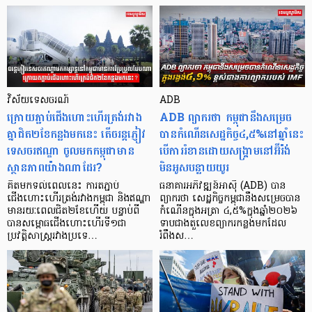
វិស័យទេសចរណ៍
ADB
ក្រោយភ្ជាប់ជើងហោះហើរត្រង់រវាង
ADB ព្យាករថា កម្ពុជានឹងសម្រេច
គ្នាជិត២ខែកន្លងមកនេះ តើចរន្តភ្ញៀវ
បានកំណើនសេដ្ឋកិច្ច៤,៥%នៅឆ្នាំនេះ
ទេសចរឥណ្ឌា ចូលមកកម្ពុជាមាន
បើការរំខានដោយសង្គ្រាមនៅអ៊ីរ៉ង់
ស្ថានភាពយ៉ាងណាដែរ?
មិនអូសបន្លាយយូរ
គិតមកទល់ពេលនេះ ការតភ្ជាប់
ធនាគារអភិវឌ្ឍន៍អាស៊ី (ADB) បាន
ជើងហោះហើរត្រង់រវាងកម្ពុជា និងឥណ្ឌា
ព្យាករថា សេដ្ឋកិច្ចកម្ពុជានឹងសម្រេចបាន
មានរយៈពេលជិត២ខែហើយ បន្ទាប់ពី
កំណើនក្នុងអត្រា ៤,៥%ក្នុងឆ្នាំ២០២៦
បានសម្ពោធជើងហោះហើរទី១ជា
ទាបជាងតួលេខព្យាករកន្លងមកដែល
ប្រវត្តិសាស្ត្ររវាងប្រទេ…
រំពឹងស…