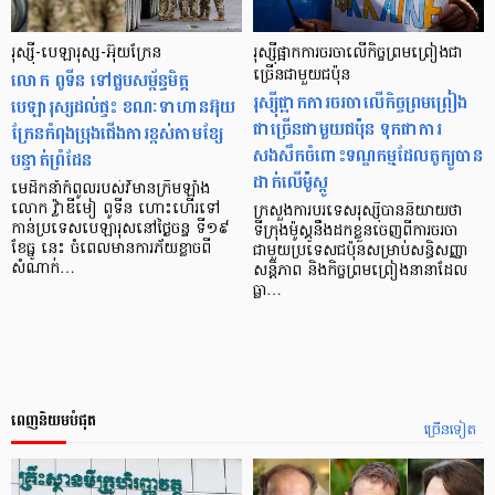
រុស្ស៊ី-បេឡារុស្ស-អ៊ុយក្រែន
រុស្ស៊ីផ្អាកការចរចាលើកិច្ចព្រមព្រៀងជា
លោក ពូទីន ទៅជួបសម្ព័ន្ធមិត្ត
ច្រើនជាមួយជប៉ុន
រុស្ស៊ីផ្អាកការចរចាលើកិច្ចព្រមព្រៀង
បេឡារុស្សដល់ផ្ទះ ខណៈទាហានអ៊ុយ
ជាច្រើនជាមួយជប៉ុន ទុកជាការ
ក្រែនកំពុងប្រុងជើងការខ្ពស់តាមខ្សែ
សងសឹកចំពោះទណ្ឌកម្មដែលតូក្យូបាន
បន្ទាត់ព្រំដែន
ដាក់លើម៉ូស្កូ
មេដឹកនាំកំពូលរបស់វិមានក្រឹមឡាំង
លោក វ្ល៉ាឌីមៀ ពូទីន ហោះហើរទៅ
ក្រសួងការបរទេសរុស្ស៊ីបាននិយាយថា
កាន់ប្រទេសបេឡារុសនៅថ្ងៃចន្ទ ទី១៩
ទីក្រុងម៉ូស្គូនឹងដកខ្លួនចេញពីការចរចា
ខែធ្នូ នេះ ចំពេលមានការភ័យខ្លាចពី
ជាមួយប្រទេសជប៉ុនសម្រាប់សន្ធិសញ្ញា
សំណាក់…
សន្តិភាព និងកិច្ចព្រមព្រៀងនានាដែល
ធ្លា…
ពេញនិយមបំផុត
ច្រើនទៀត