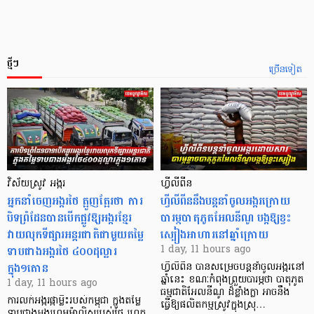
ថ្មីៗ
ច្រើនទៀត
វិស័យស្រូវ អង្ករ
ហ្វីលីពីន
អ្នកនាំចេញអង្ករថៃ ត្អូញត្អែរថា ការ
ហ្វីលីពីននឹងបន្តនាំចូលអង្ករក្រោយ
បិទព្រំដែនបានបើកផ្លូវឱ្យអង្ករខ្មែរ
បារម្ភបាតុភូតអែលនីណូ បង្កឱ្យខ្វះ
វាយលុកទីផ្សារអន្តរជាតិជាមួយតម្លៃ
ស្បៀងអាហារនៅឆ្នាំក្រោយ
ទាបជាងអង្ករថៃ ៤០០ដុល្លារ
1 day, 11 hours ago
ក្នុង១តោន
ហ្វីលីពីន បាន​សម្រេចបន្តនាំចូលអង្ករនៅ
ឆ្នាំនេះ ខណៈកំពុងព្រួយបារម្ភថា បាតុភូត
1 day, 11 hours ago
ធម្មជាតិអែលនីណូ ដ៏ខ្លាំងក្លា​ អាចនឹង
ការលក់អង្ករផ្កាម្លិះរបស់កម្ពុជា ក្នុងតម្លៃ
ធ្វើឱ្យផលិតកម្មស្រូវក្នុងស្រុ…
ទាបជាងអង្ករហមម៉ាលិសរបស់ថៃ រហូត