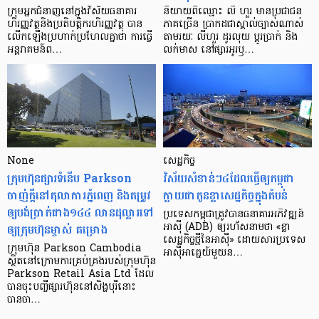
ក្រុម​អ្នក​ជំនាញ​នៅ​ក្នុង​វិស័យ​ធនាគារ
និយាយ​ពី​ឈ្មោះ លី ហួរ មាន​ប្រជាជន​
ហិរញ្ញវត្ថុ​និង​ប្រតិបត្តិករ​ហិរញ្ញ​វត្ថុ បាន​​
ភាគ​ច្រើន ប្រាកដ​ជា​ស្គាល់​ច្បាស់​ណាស់
លើក​ឡើង​ប្រហាក់​ប្រហែល​គ្នា​ថា ការ​ធ្វើ​
តាមរយៈ លីហួរ ដូរ​លុយ ប្តូរ​បា្រក់ និង​
អន្តរាគមន៍​ព…
លក់​មាស នៅ​ផ្សារ​អូរ​ឫ…
None
សេដ្ឋកិច្ច​
ក្រុមហ៊ុនផ្សារទំនើប Parkson
វិស័យ​សំខាន់ៗ​៤​ដែល​ធ្វើ​ឲ្យ​កម្ពុជា​
ចាញ់ក្ដីនៅតុលាការភ្នំពេញ និងតម្រូវ
ក្លាយ​ជា​កូន​ខ្លា​សេដ្ឋកិច្ច​ក្នុង​តំបន់
ឲ្យបង់ប្រាក់ជាង១៤៤ លានដុល្លារទៅ
ប្រទេស​កម្ពុជា​ត្រូវ​បាន​ធនាគារ​អភិវឌ្ឍន៍​
ឲ្យក្រុមហ៊ុនម្ចាស់ គម្រោង
អាស៊ី (ADB) ឲ្យ​រហ័ស​នាមថា «ខ្លា​
សេដ្ឋកិច្ច​ថ្មី​នៃ​អាស៊ី» ដោយសារ​ប្រទេស​
ក្រុមហ៊ុន Parkson Cambodia
អាស៊ី​អាគ្នេយ៍​មួយ​ន…
ស្ថិតនៅក្រោមការគ្រប់គ្រងរបស់ក្រុមហ៊ុន
Parkson Retail Asia Ltd ដែល
បានចុះបញ្ចីផ្សារហ៊ុននៅសិង្ហបុរីនោះ
បានចា…