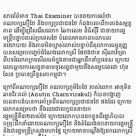
សារព័ត៌មាន Thai Examiner បានរាយការណ៍ថា
គណបក្សភឿថៃ និងបក្សប្រជាជនថៃ កំពុងចរចាពីការចងសម្ពន្ធ
ភាព ដើម្បីជ្រើសរើសលោក ឆៃកាសេម និធិស៊ីរី ជានាយករដ្ឋ
មន្ត្រីបន្ទាប់របស់ប្រទេសថៃ ចំពេលមានភាពចលាចល
នយោបាយ និងភាពមិនច្បាស់លាស់បន្ទាប់ពីតុលាការធម្មនុញ្ញ
បានសម្រេចបញ្ចប់ដំណែងលោកស្រី ផែថងថាន ស៊ីណាវ៉ាត្រា
ពីបទរំលោភក្រមសីលធម៌ក្នុងនាមជាអ្នកដឹកនាំប្រទេស ក្រោយ
លេចធ្លាយការសន្ទនាតាមទូរសព្ទជាមួយនឹងសម្តេចតេជោ ហ៊ុន
សែន ប្រធានព្រឹទ្ធសភាកម្ពុជា។
ក្រៅពីគណបក្សភឿថៃ គណបក្សភូមិចៃថៃ របស់លោក អានុទិន
ឆានវិរៈគល់ (Anutin Charnvirakul) ក៏បានបង្ហាញ
ចេតនាចង់បានការគាំទ្រពីគណបក្សប្រជាជនថៃ ផងដែរ ក្រោយ
លោកសម្រេចថា នឹងឈរជាបេក្ខជននាយក
រដ្ឋមន្រ្តីទី៣២របស់ថៃ ក្រោយលោកបានដកខ្លួនពីរដ្ឋាភិបាល
ចម្រុះដឹកនាំដោយគណបក្សភឿថៃ និងតំណែងឧបនាយករដ្ឋមន្រ្តី
និងជារដ្ឋមន្រ្តីក្រសួងមហាផ្ទៃ ក្រោយមានបណ្តឹងឱ្យដកលោកស្រី