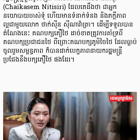
(Chaikasem Nitisiri) ដែលគេដឹងថា ជាអ្នក
នយោបាយចាស់ទុំ ហើយមានទំនាក់ទំនង និងភក្តីភាព
ល្អជាមួយលោក ថាក់ស៊ីន ស៊ីណាវ៉ាត្រា។ ដើម្បីទទួលបាន
តំណែងនេះ គណបក្សភឿថៃ ដាច់ខាតត្រូវការគាំទ្រពី
គណបក្សប្រជាជនថៃ ពីព្រោះគណបក្សភូមិចៃថៃ ដែលធ្លាប់
ចូលរួមសម្ពន្ធភាព ក៏បានដាក់បេក្ខភាពនាយករដ្ឋមន្រ្តី
ប្រជែងនឹងបក្សភឿថៃ ផងដែរ។