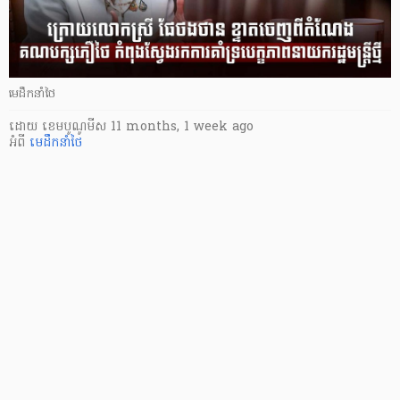
មេដឹកនាំថៃ
ដោយ
​ ខេមបូណូមីស
11 months, 1 week ago
អំពី
មេដឹកនាំថៃ