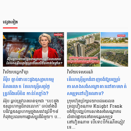
ផ្សេងទៀត
វិស័យបច្ចេកវិទ្យា
វិស័យទេសចរណ៍
អឺរ៉ុប ធ្លាប់ជាបេះដូងឧស្សាហកម្ម
តើហេតុអ្វីអ្នកជំនាញចង់ឱ្យបញ្ឈប់
ពិភពលោក តែហេតុអ្វីសព្វថ្ងៃ
ការសាងសង់សណ្ឋាគារនៅតាមមាត់
ត្រូវពឹងលើចិន កាន់តែខ្លាំង?
សមុទ្រនៅវៀតណាម?
អឺរ៉ុប ធ្លាប់ត្រូវបានចាត់ទុកជា “បេះដូង
ក្រុមហ៊ុនប្រឹក្សាយោបល់អចលន
ឧស្សាហកម្មពិភពលោក” ចាប់តាំងពី
ទ្រព្យវៀតណាម Knight Frank
បដិវត្តឧស្សាហកម្មក្នុងសតវត្សរ៍ទី១៨
ចង់ឱ្យបញ្ឈប់ការសាងសង់សណ្ឋាគារ
កំពុងប្រឈមការផ្លាស់ប្តូរដ៏ធំមួយ។ ប…
លំដាប់ផ្កាយនៅតាមឆ្នេរសមុទ្រ
នៅវៀតណាម បើទោះបីកំណើនភ្ញៀវ
ទេ…