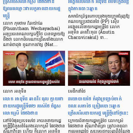
ប្រុសរបស់លោកស្រី ផែថងថាន
អង្កេតលើលោក អនុទីន ពីបទក្លែងបន្លំ
ឱ្យឈរឈ្មោះជាបេក្ខភាពនាយករដ្ឋ
ក្នុងការបោះឆ្នោត
មន្ត្រី
សមាជិកព្រឹទ្ធសភាបម្រុងមួយក្រុមជំរុញឱ្យ
គណបក្សប្រជាជនថៃ (PP) ស៊ើប
លោក ភុមថាម វីឆាយ៉ាឆៃ
អង្កេតលើនាយករដ្ឋមន្ត្រីថៃ លោក
(Phumtham Wechayachai)
អនុទីន ឆានវីរៈគុល (Anutin
អនុប្រធានគណបក្សភឿថៃ បានទម្លាយឱ្យ
Charnvirakul) ទា…
ដឹងថា លោកពិចារណាជ្រើសតាំងលោក
ណាត់ថាពុង គូណាកនវង្ស (Nat…
លោក អានុទីន
មេដឹកនាំថៃ
លោក អានុទីន ឆានវីរៈគុល ក្លាយជា
នយោបាយថៃ កំពុងក្រឡាប់ចាក់
នាយករដ្ឋមន្ត្រីទី៣២ របស់ថៃ ជំនួស
ខណៈសភាថៃ ត្រៀមបោះឆ្នោត
លោកស្រី ផែថងថាន
ជ្រើសរើសនាយករដ្ឋ មន្ត្រីថ្មីនៅថ្ងៃនេះ
នៅទីបំផុតប្រទេសថៃ រកបាននាយករដ្ឋ
ក្រោយពីនាយករដ្ឋមន្ត្រីថៃ លោកស្រី
មន្ត្រីថ្មីជំនួសតំណែងលោកស្រី ផែថងថាន
ផែថងថាន ស៊ីណាវ៉ាត់ត្រា ត្រូវបានតុលា
ស៊ីណាវ៉ាត្រា ហើយ គឺលោក អានុទីន
ការធម្មនុញ្ញថៃ សម្រេចដកចេញពីតំណែង