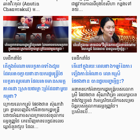
ឆានវីរៈគុល (Anutin
ជាផ្លូវការកាលពីចុងខែសីហា កន្លងទៅ
Chanvrakul) ម…
នយ…
មេដឹកនាំថៃ
មេដឹកនាំថៃ
តើក្នុងចំណោមបេក្ខភាពទាំង៥រូប
តើនៅក្នុងរយៈពេលជាង១ឆ្នាំនៃការ
ដែលអាចក្លាយជានាយករដ្ឋមន្ត្រីថៃ
ឡើងកាន់អំណាច លោកស្រី
បេក្ខភាពរូបណាដែលអាចមានសមត្ថ
ផែថងថាន បានជួបបញ្ហាអ្វីខ្លះ?
ភាពដោះស្រាយជម្លោះព្រំដែនជាមួយ
អនាគតកៅអីនាយករដ្ឋមន្រ្តីរបស់លោក
កម្ពុជា?
ស្រី ផែថងថាន ស៊ីណាវ៉ាត្រា អាចរក្សាបាន
គង់វង្សឬអត់ វាអាស្រ័យលើការសម្រេច
ក្រោយលោកស្រី ផៃថងថាន ស៊ីណាវ៉ា
ចិត្តរបស់តុលាការធម្មនុញ្ញថៃ។
ត្រា ខ្ទាតចេញពីកៅអីនាយករដ្ឋមន្ត្រី
ប្រសិនបើ…
ដោយអំណាចសាលក្រមរបស់តុលាការ
ធម្មនុញ្ញថៃ គេឃើញមានបេក្ខជនលេច
ធ្លោចំនួន៥រូប ដែល…