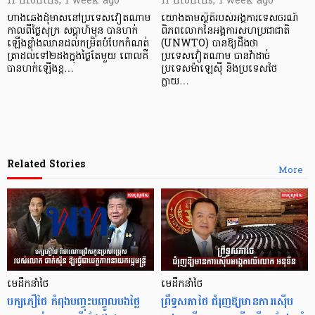
11 months, 1 week ago
11 months, 1 week ago
ហាងឆេងដុំមាសនៅប្រទេសវៀតណាម
យោងតាមស្ថិតិរបស់អង្គការទេសចរណ៍
កាលពីថ្ងៃសុក្រ សប្ដាហ៍មុន បានហក់
ពិភពលោកនៃអង្គការសហប្រជាជាតិ
ឡើងខ្លាំងឈានដល់កម្រិតបំបែកកំណត់
(UNWTO) បានឱ្យដឹងថា
ត្រាដល់ទៅ២ដងក្នុងថ្ងៃតែមួយ ពោលគឺ
ប្រទេសវៀតណាម បានវ៉ាដាច់
បានហក់ឡើងខ្ព…
ប្រទេសម៉ាឡេស៊ី និងប្រទេសថៃ
ក្លាយ…
Related Stories
More
មេដឹកនាំថៃ
មេដឹកនាំថៃ
បក្សភឿថៃ កំពុងបញ្ចុះបញ្ចូលបងថ្លៃ
ព្រឹទ្ធសភាថៃ ជំរុញឱ្យមានការស៊ើប