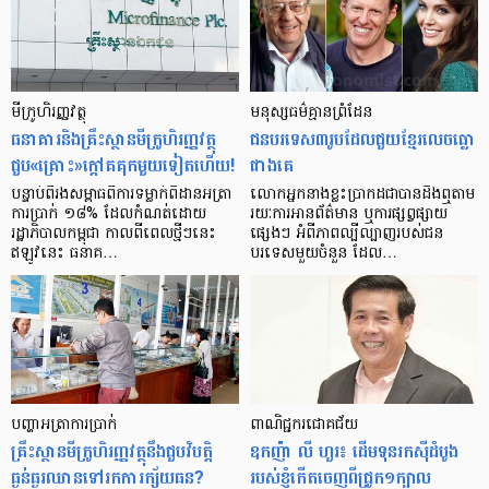
មីក្រូ​ហិរញ្ញវត្ថុ
មនុស្ស​ធម៌​គ្មាន​ព្រំដែន
ធនាគារ​និង​គ្រឹះស្ថាន​មីក្រូ​ហិរញ្ញវត្ថុ​
ជន​បរទេស​៣​រូប​ដែល​ជួយ​ខ្មែរ​លេច​ធ្លោ​
ជួប«គ្រោះ»ក្តៅ​គគុក​មួយ​ទៀត​ហើយ!
ជាង​គេ
បន្ទាប់​ពី​រង​សម្ពាធ​​ពី​ការ​ទម្លាក់​ពិដាន​អត្រា​
លោកអ្នក​នាង​ខ្លះ​ប្រាកដ​ជា​បាន​​ដឹង​ឮ​តាម​
ការ​ប្រាក់ ១៨​% ដែល​កំណត់​ដោយ​
រយៈ​ការ​អាន​ព័ត៌មាន ឬ​ការ​ផ្សព្វផ្សាយ​
រដ្ឋាភិបាល​កម្ពុជា កាល​ពី​ពេល​ថ្មីៗ​នេះ
ផ្សេងៗ អំពី​ភាព​ល្បីល្បាញ​របស់​ជន​
ឥឡូវ​នេះ ធនាគ…
បរទេស​មួយ​ចំនួន ដែល…
បញ្ហា​អត្រា​ការប្រាក់
ពាណិជ្ជករជោគជ័យ
គ្រឹះស្ថាន​មីក្រូ​ហិរញ្ញវត្ថុ​នឹង​ជួប​វិបត្តិ​
ឧកញ៉ា លី ហួរ៖ ដើមទុនរកស៊ីដំបូង
ធ្ងន់ធ្ងរ​ឈាន​ទៅ​រក​ការ​ក្ស័យធន?
របស់ខ្ញុំកើតចេញពីជ្រូក១ក្បាល