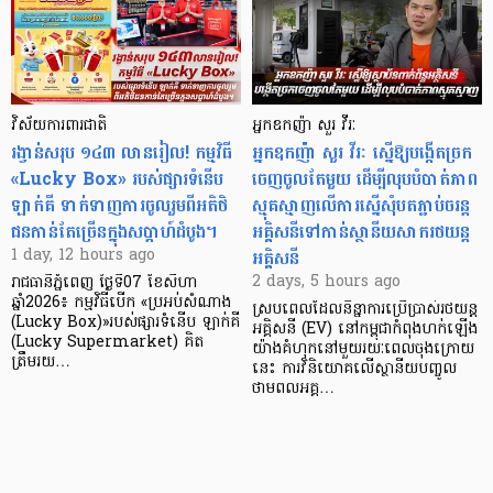
វិស័យការពារជាតិ
អ្នកឧកញ៉ា សួរ វីរៈ
រង្វាន់សរុប ១៤៣ លានរៀល! កម្មវិធី
អ្នកឧកញ៉ា សួរ វីរៈ ស្នើឱ្យបង្កើតច្រក
«Lucky Box» របស់ផ្សារទំនើប
ចេញចូលតែមួយ ដើម្បីលុបបំបាត់ភាព
ឡាក់គី ទាក់ទាញការចូលរួមពីអតិថិ
ស្មុគស្មាញលើការស្នើសុំបតភ្ជាប់ចរន្ត
ជនកាន់តែច្រើនក្នុងសប្តាហ៍ដំបូង។
អគ្គិសនីទៅកាន់ស្ថានីយសាករថយន្ត
អគ្គិសនី
1 day, 12 hours ago
2 days, 5 hours ago
រាជធានីភ្នំពេញ ថ្ងៃទី07 ខែសីហា
ឆ្នាំ2026៖ កម្មវិធីបើក «ប្រអប់សំណាង
ស្របពេលដែលនិន្នាការប្រើប្រាស់រថយន្ត
(Lucky Box)»របស់ផ្សារទំនើប ឡាក់គី
អគ្គិសនី (EV) នៅកម្ពុជាកំពុងហក់ឡើង
(Lucky Supermarket) គិត
យ៉ាងគំហុកនៅមួយរយៈពេលចុងក្រោយ
ត្រឹមរយ…
នេះ ការវិនិយោគលើស្ថានីយបញ្ចូល
ថាមពលអគ្គ…