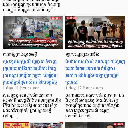
ដល់៤០០ដុល្លារក្នុងមួយតោន កំពុងបង្ក
ការរញ្ជួយ និងជ្រួលច្របល់យ៉ាងខ្លា…
ការកែច្នៃគ្រាប់ស្វាយចន្ទី
ឡាវបណ្តេញជនជាតិថៃ
ស្ថានទូតអូស្ត្រាលី ប្តេជ្ញាទាក់ទាញ
ថៃរងភាពអាម៉ាស់ ខណៈឡាវបណ្តេញ
ក្រុមហ៊ុនមក​វិនិយោគលើការកែច្នៃ
ជនជាតិថៃ៣២នាក់ពាក់ព័ន្ធការ
គ្រាប់ស្វាយចន្ទីនៅកម្ពុជា ដើម្បីជួយ
ឆបោក និងល្បែងអនឡាញចេញពី
ផ្តល់តម្លៃបន្ថែមកសិករ និងសេដ្ឋកិច្ច
ប្រទេស
1 day, 11 hours ago
1 day, 12 hours ago
ស្ថានទូតអូស្ត្រាលីប្រចាំកម្ពុជា បាន
បណ្តាញឆបោកតាមប្រព័ន្ធអនឡាញ និង
អះអាងពីការបន្តខិតខំទាក់ទាញក្រុមហ៊ុន
ល្បែងស៊ីសងខុសច្បាប់នៅតំបន់ទន្លេ
វិនិយោគបរទេសឱ្យមកបោះទុនគាំទ្រ
មេគង្គកំពុងរងការ បង្ក្រាប​កាន់តែខ្លាំង
ដល់អាជីវកម្មកែច្នៃគ្រាប់ស្វាយចន្ទី
ខណៈអាជ្ញាធរឡាវបានបណ្តេញ
នៅកម្ព…
ជនជាតិថៃ៣២នា…