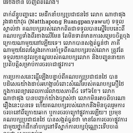
ផៃថងថាន ចេញពីតំណែង។
ពាក់ព័ន្ធបញ្ហានេះ មេដឹកនាំបក្សប្រជាជនថៃ លោក ណាថាផុង
រូងផាយ៉ាវុធ (Natthapong Ruangpanyawut) ទទួល
ស្គាល់ថា គណបក្សរបស់លោកពិតជាទទួលបានស្នើបែបនេះពី
គណបក្សទាំងពីរខាងលើមែន តែមិនទាន់មានការសម្រេចចិត្តចុង
ក្រោយណាមួយនៅឡើយទេ។ លោកបានសង្កត់ធ្ងន់ថា ភាគី
ណាមួយដែលស្វែងរកការគាំទ្រពីគណបក្សរបស់លោក ត្រូវតែ
ទទួលយកនូវលក្ខខណ្ឌរបស់គណបក្សលោក និងបញ្ជូននាយក
ប្រតិបត្តិសម្រាប់ការចរចាជាផ្លូវការ។
ការប្រកាសនេះធ្វើឡើងបន្ទាប់ពីគណបក្សប្រជាជនថៃ បាន
បដិសេធយ៉ាងដាច់អហង្ការចំពោះសំណើរបស់គណបក្សភឿថៃ
ក្នុងការពន្យារពេលការរំលាយសភាពី៤ ទៅ៦ខែ។ លោក
ណាថាផុង បានបញ្ជាក់យ៉ាងច្បាស់ថា លោកមិនអាចពិចារណា
រឿងនេះបានទេ ហើយគណបក្សរបស់លោកនឹងមិនចូលរួមការ
ចរចានៅពីក្រោយឆាក ឬការចរចាក្រៅផ្លូវការឡើយ។ ប្រមុខ
គណបក្សប្រជាជនថៃ បានសង្កត់ធ្ងន់ថា មានតែការចរចាផ្លូវការ
ជាមួយថ្នាក់ដឹកនាំបក្សនៅទីស្នាក់ការបក្សប៉ុណ្ណោះទើបចាត់