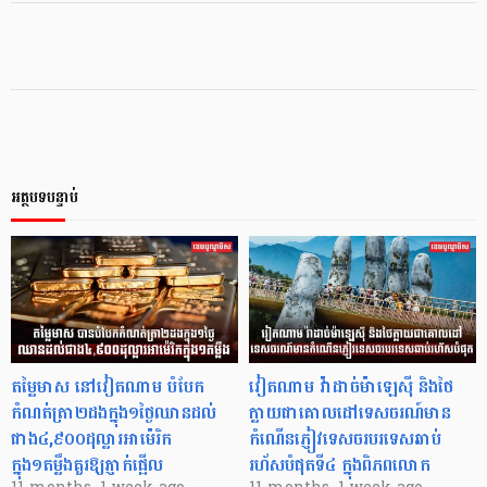
អត្ថបទបន្ទាប់
តម្លៃមាស នៅវៀតណាម បំបែក
វៀតណាម វ៉ាដាច់ម៉ាឡេស៊ី និងថៃ
កំណត់ត្រា២ដងក្នុង១ថ្ងៃឈានដល់
ក្លាយជាគោលដៅទេសចរណ៍មាន
ជាង៤,៩០០ដុល្លារអាម៉េរិក
កំណើនភ្ញៀវទេសចរបរទេសឆាប់
ក្នុង១តម្លឹងគួរឱ្យភ្ញាក់ផ្អើល
រហ័សបំផុតទី៤ ក្នុងពិភពលោក