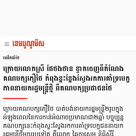
មេដឹកនាំថៃ
ក្រោយលោកស្រី ផែថងថាន ខ្ទាតចេញពីតំណែង
គណបក្សភឿថៃ កំពុងខ្នះខ្នែងស្វែងរកការគាំទ្របេក្ខ
ភាពនាយករដ្ឋមន្ត្រីថ្មី ពីគណបក្សប្រជាជនថៃ
ក្រោយគណបក្សភឿថៃ បាត់បង់នាយករដ្ឋមន្រ្តី២រូបក្នុង
អំឡុងពេលនៃការកាន់អំណាចប្រមាណជា២ឆ្នាំ បច្ចុប្បន្ន
គណបក្សនេះកំពុងស្វះស្វែងរកការគាំទ្របេក្ខជននាយក
រដ្ឋមន្រ្តីថ្មីមួយរូបទៀត គឺលោក ឆៃកាសេម និធិស៊ីរី