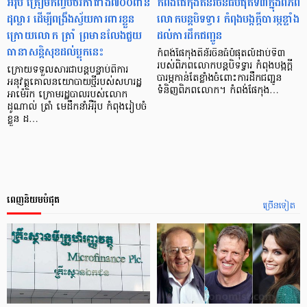
អឺរ៉ុប ត្រៀមកញ្ចប់ថវិកាជាង៧០០ពាន់
កំពង់ផែកុងតឺន័រចិនធំបំផុតទី៣ក្នុងពិភព
ដុល្លារ ដើម្បីពង្រឹងស្វ័យការពារខ្លួន
លោកបន្ដបិទទ្វារ កំពុងបង្កក្ដីបារម្ភខ្លាំង
ក្រោយលោក ត្រាំ ព្រមានលែងជួយ
ដល់ការដឹកជញ្ជូន
ធានាសន្តិសុខដល់ប្លុកនេះ
កំពង់ផែកុងតឺន័រចិនធំបំផុតលំដាប់ទី៣
របស់ពិភពលោកបន្ដបិទទ្វារ កំពុងបង្កក្ដី
ក្រោយទទួលសារជាបន្តបន្ទាប់ពីការ
បារម្ភកាន់តែខ្លាំងចំពោះការដឹកជញ្ជូន
អនុវត្តគោលនយោបាយថ្មីរបស់សហរដ្ឋ
ទំនិញពិភពលោក។ កំពង់ផែកុង…
អាម៉េរិក ក្រោមរដ្ឋបាលរបស់លោក
ដូណាល់ ត្រាំ មេដឹកនាំអឺរ៉ុប កំពុងរៀបចំ
ខ្លួន ដ…
ពេញនិយមបំផុត
ច្រើនទៀត