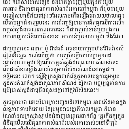
នេះ គឺជាសារដាស់តឿន និងជាកត្តាជំរុញមួយក្នុងការជួយ
ការពារ និងធានាគុណភាពសំណង់អគារនៅកម្ពុជា ក៏ដូចជាជួយ
បញ្ចៀសហានិភ័យផ្សេងៗដែលអាចកើតឡើងដោយយថាហេតុ។
បើតាមអ្នកជំនាញរូបនេះ ការជំរុញឱ្យមានការគិតគូរលើការលើក
កម្ពស់ស្តង់ដាគុណភាពអគារនេះ ក៏ជាកត្តាសំខាន់មួយក្នុងការ
ទាក់ទាញការវិនិយោគិននានា មកកាន់ប្រទេសកម្ពុជា ផងដែរ។
​ជាមួយគ្នានេះ លោក ប៉ូ អ៊ាវគង់ អគ្គនាយកក្រុមហ៊ុនអ៊ែតវ៉ានស៍
រៀលអ៊ីស្ទេត យល់ឃើញថា ការក្រើនរម្លឹករបស់ប្រមុខរាជ
រដ្ឋាភិបាលកម្ពុជា ឱ្យលើកកម្ពស់ស្តង់ដា​គុណភាពសំណង់នេះ
ពិតជា​សំខាន់ខ្លាំងណាស់សម្រាប់វិស័យសំណង់នៅកម្ពុជា។
ទន្ទឹមនេះ លោក ស្នើឱ្យក្រសួងពាក់ព័ន្ធគួរមានយន្តការរួមមួយ
ក្នុងការកំណត់ស្តង់ដា​គុណភាពសំណង់ ដ្បិតថា បច្ចុប្បន្នមានការ
ប្រើប្រាស់ស្តង់ដា​ច្រើនខុសៗគ្នានៅក្នុងវិស័យនេះ។
​គួរជម្រាបថា ទោះបីជាគ្រោះរញ្ជួយដីនៅកម្ពុជា អាចកើតមានក្នុង
លទ្ធភាពទាបក៏ដោយ តែប្រមុខរាជរដ្ឋាភិបាលកម្ពុជា ក៏បាន
ណែនាំដល់ក្រសួងស្ថាប័នជំនាញអាជ្ញាធរពាក់ព័ន្ធ ត្រូវគិតគូត្រួត
ពិនិត្យមើលលើគុណភាពសំណង់របស់អគារចាស់ៗនៅទីក្រុង