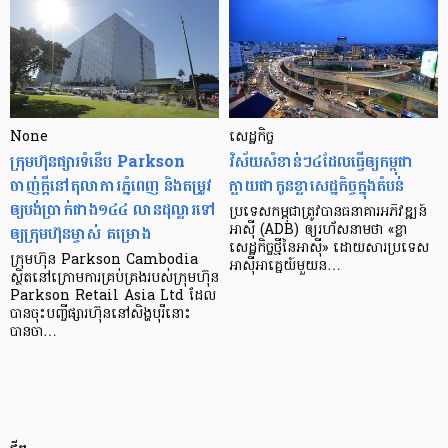
None
សេដ្ឋកិច្ច​
ក្រុមហ៊ុនផ្សារទំនើប Parkson
វិស័យ​សំខាន់ៗ​៤​ដែល​ធ្វើ​ឲ្យ​កម្ពុជា​
ចាញ់ក្ដីនៅតុលាការភ្នំពេញ និងតម្រូវ
ក្លាយ​ជា​កូន​ខ្លា​សេដ្ឋកិច្ច​ក្នុង​តំបន់
ឲ្យបង់ប្រាក់ជាង១៤៤ លានដុល្លារទៅ
ប្រទេស​កម្ពុជា​ត្រូវ​បាន​ធនាគារ​អភិវឌ្ឍន៍​
ឲ្យក្រុមហ៊ុនម្ចាស់ គម្រោង
អាស៊ី (ADB) ឲ្យ​រហ័ស​នាមថា «ខ្លា​
សេដ្ឋកិច្ច​ថ្មី​នៃ​អាស៊ី» ដោយសារ​ប្រទេស​
ក្រុមហ៊ុន Parkson Cambodia
អាស៊ី​អាគ្នេយ៍​មួយ​ន…
ស្ថិតនៅក្រោមការគ្រប់គ្រងរបស់ក្រុមហ៊ុន
Parkson Retail Asia Ltd ដែល
បានចុះបញ្ចីផ្សារហ៊ុននៅសិង្ហបុរីនោះ
បានចា…