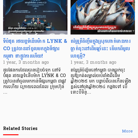
ទីបំផុត រថយន្ដទំនើបម៉ាក LYNK &
តម្លៃត្រីចិញ្ចឹមក្នុងស្រុកហាក់មានការ
CO ត្រូវបាននាំចូលមកក្នុងទីផ្សារ
ធ្លាក់ចុះនៅដើមឆ្នាំនេះ តើមកពីមូល
កម្ពុជា ជាផ្លូវការហើយ!
ហេតុអ្វី?
1 year, 3 months ago
1 year, 3 months ago
ដូចផែនការដែលបានរៀបចំទុក នៅទី
តម្លៃត្រីចិញ្ចឹមនៅកម្ពុជា បានធ្លាក់ចុះ
បំផុត រថយន្ដទំនើបម៉ាក LYNK & CO
គួរឱ្យកត់សម្គាល់ចាប់តាំងពីដើម
ត្រូវបាននាំចូលមកកាន់ទីផ្សារកម្ពុជា ជាផ្លូវ
ឆ្នាំ២០២៥ មក បន្ទាប់ពីបានកើនឡើង
ការហើយ ក្រោយពេលដែល ក្រុមហ៊ុន
ខ្ពស់នៅចុងឆ្នាំ២០២៤ កន្លងទៅ បើ
…
ទោះបីទិន្…
Related Stories
More