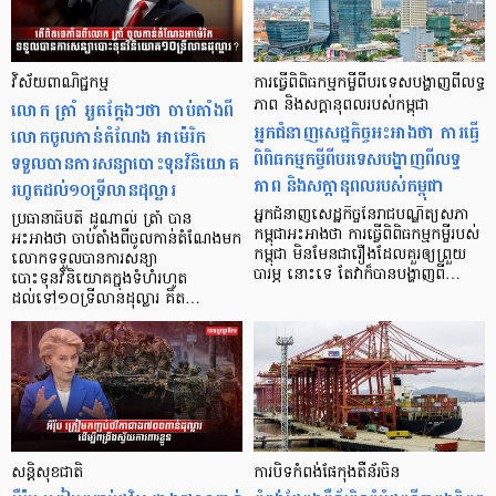
វិស័យពាណិជ្ជកម្ម
ការធ្វើពិពិធកម្មកម្ចីពីបរទេសបង្ហាញពីលទ្ធ
លោក ត្រាំ អួតក្តែងៗថា ចាប់តាំងពី
ភាព និងសក្ដានុពលរបស់កម្ពុជា
អ្នកជំនាញសេដ្ឋកិច្ចអះអាងថា ការធ្វើ
លោកចូលកាន់តំណែង អាម៉េរិក
ពិពិធកម្មកម្ចីពីបរទេសបង្ហាញពីលទ្ធ
ទទួលបានការសន្យាបោះទុនវិនិយោគ
ភាព និងសក្ដានុពលរបស់កម្ពុជា
រហូតដល់១០ទ្រីលានដុល្លារ
អ្នកជំនាញសេដ្ឋកិច្ចនៃរាជបណ្ឌិត្យសភា
ប្រធានាធិបតី ដូណាល់ ត្រាំ បាន
កម្ពុជាអះអាងថា ការធ្វើពិពិធកម្មកម្ចីរបស់
អះអាងថា ចាប់តាំងពីចូលកាន់តំណែងមក
កម្ពុជា មិនមែនជារឿងដែលគួរឲ្យព្រួយ
លោកទទួលបានការសន្យា
បារម្ភ នោះទេ តែវាក៏បានបង្ហាញពី…
បោះទុនវិនិយោគក្នុងទំហំរហូត
ដល់ទៅ១០ទ្រីលានដុល្លារ គិត…
សន្តិសុខជាតិ
ការបិទកំពង់ផែកុងតឺន័រចិន