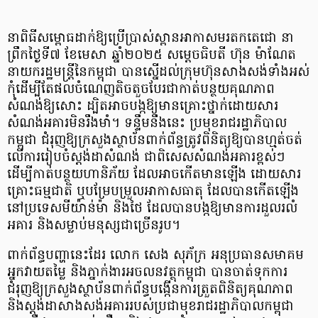
នាពិធីសម្ពោធដាក់ឱ្យប្រើប្រាស់ស្ពានអាកាសមរតកតេជោ នា
ព្រឹកថ្ងៃទី៧ ខែមេសា ឆ្នាំ២០២៥​ សម្តេចធិបតី ហ៊ុន ម៉ាណែត
នាយករដ្ឋមន្ត្រីនៃកម្ពុជា បានស្នើដល់ក្រុមហ៊ុនសាងសង់ទាំងអស់
កុំដើម្បីតែផលចំណេញតិចតួចបែរជាកាត់បន្ថយគុណភាព
សំណង់ឱ្យសោះ ដ្បិតអាចបង្កឱ្យមានគ្រោះថ្នាក់ដោយសារ
សំណង់អគារមិនរឹងមាំ។ ទន្ទឹមនឹងនេះ ប្រមុខរាជរដ្ឋាភិបាល
កម្ពុជា ជំរុញឱ្យក្រសួងស្ថាប័នពាក់ព័ន្ធត្រូវពិនិត្យឱ្យបានហ្មត់ចត់
លើការរៀបចំស្តង់ដាសំណង់ ជាពិសេសសំណង់អគារខ្ពស់ៗ
ដើម្បីកាត់បន្ថយហានិភ័យ ដែលអាចកើតមានឡើង ដោយសារ
គ្រោះធម្មជាតិ ឬបម្រែបម្រួលអាកាសធាតុ ដែលបានកើតឡើង
នៅប្រទេសមីយ៉ាន់ម៉ា និងថៃ ដែលបានបង្កឱ្យមានការដួលរលំ
អគារ និងសម្លាប់មនុស្សជាច្រើនរូប។
​ពាក់ព័ន្ធបញ្ហានេះដែរ លោក សេង សុភ័ក្រ អនុប្រធានសមាគម
អ្នកវាយតម្លៃ និងភ្នាក់ងារអចលនវត្ថុកម្ពុជា បានចាត់ទុកការ
ជំរុញឱ្យក្រសួងស្ថាប័នពាក់ព័ន្ធបង្កើនការត្រួតពិនិត្យគុណភាព
និងស្តង់ដាសាងសង់អគាររបស់ប្រជាមុខរាជរដ្ឋាភិបាលកម្ពុជា