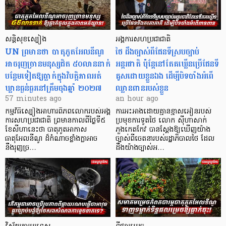
សន្តិសុខស្បៀង
អង្គការសហប្រជាជាតិ
UN ព្រមានថា បាតុភូតអែលនីណូ
ថៃ ដឹងច្បាស់ពីផែនទីស្របច្បាប់
អាចរុញច្រានមនុស្សជិត ៥០លាននាក់
អន្តរជាតិ ប៉ុន្តែនៅតែគឃ្លើនប្រើផែនទី
បន្ថែមទៀតឱ្យធ្លាក់ក្នុងវិបត្តិ​ភាពអត់
គូសដោយខ្លួនឯង ដើម្បីបិទបាំងអំពើ
ឃ្លានធ្ងន់ធ្ងរនៅត្រឹមចុងឆ្នាំ ២០២៧
ឈ្លានពានរបស់ខ្លួន
57 minutes ago
an hour ago
កម្មវិធីស្បៀងអាហារពិភពលោករបស់អង្គ
ការអះអាងដោយគ្មានខ្មាសអៀនរបស់
ការសហប្រជាជាតិ ព្រមាន​កាលពីថ្ងៃទី៥
ប្រមុខការទូតថៃ លោក ស៊ីហាសាក់
ខែសីហានេះថា បាតុភូតអាកាស
ភួងកេតកែវ បានស្តែងឱ្យឃើញយ៉ាង
ធាតុអែលនីណូ ដ៏កំណាចខ្លាំងក្លាអាច
ច្បាស់ពីចេតនារបស់រដ្ឋាភិបាលថៃ ដែល
នឹងរុញច្រ…
ដឹងយ៉ាងច្បាស់អ…