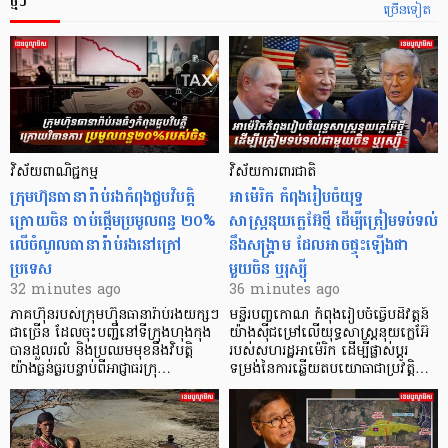
ថ្មីៗ
ច្រើនទៀត
វិស័យពាណិជ្ជកម្ម
វិស័យការពារជាតិ
ក្រុមហ៊ុនធានារ៉ាប់រងកំពុងជួបវិបត្តិ
អាម៉េរិក កំពុងរៀបចំយុទ្ធ
ក្រោយចិន ចាប់ផ្តើមប្រមូលពន្ធ ២០%
សាស្ត្រនុយក្លេអ៊ែថ្មី ដើម្បីត្រៀមទប់ទល់
លើចំណូលធានារ៉ាប់រងនៅក្រៅ
នឹងសង្គ្រាម ដែលអាចផ្ទុះឡើងជា
ប្រទេស
មួយចិន ឬរុស្ស៊ី
32 minutes ago
36 minutes ago
ភាគហ៊ុនរបស់ក្រុមហ៊ុនធានារ៉ាប់រងយក្សៗ
មន្ទីរបញ្ចកោណ កំពុងរៀបចំធ្វើបដិវត្តន៍
ជាច្រើន ដែលចុះបញ្ជីនៅទីក្រុងហុងកុង
យ៉ាងស៊ីជម្រៅលើយុទ្ធសាស្ត្រនុយក្លេអ៊ែ
បានដួលរលំ និងប្រឈមមុខនឹងវិបត្តិ
របស់សហរដ្ឋអាម៉េរិក ដើម្បីផ្លាស់ប្តូរ
យ៉ាងធ្ងន់ធ្ងរបន្ទាប់ពីអាជ្ញាធរក្រុ…
ទម្រង់នៃការឆ្លើយតបយោធាជាប្រវត្តិ…