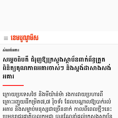
សំណង់អគារ
សម្តេចធិបតី ជំរុញឱ្យក្រសួងស្ថាប័នពាក់ព័ន្ធត្រួត
ពិនិត្យគុណភាពអគារចាស់ៗ និងស្តង់ដាសាងសង់
អគារ
ក្រោយប្រទេសថៃ និងមីយ៉ាន់ម៉ា រងការវាយប្រហារពី
គ្រោះរញ្ជួយដីកម្រិត៧,៧ រ៉ិចទ័រ ដែលបណ្តាលឱ្យបាក់រលំ
អគារ និងសម្លាប់មនុស្សជាច្រើននាក់ កាលពីពេលថ្មីៗនេះ
ប្រមុខរាជរដ្ឋាភិបាលកម្ពុជា បានណែនាំដល់ក្រសួងស្ថាប័ន