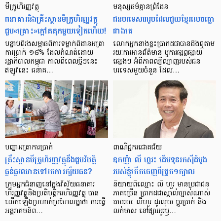
មីក្រូ​ហិរញ្ញវត្ថុ
មនុស្ស​ធម៌​គ្មាន​ព្រំដែន
ធនាគារ​និង​គ្រឹះស្ថាន​មីក្រូ​ហិរញ្ញវត្ថុ​
ជន​បរទេស​៣​រូប​ដែល​ជួយ​ខ្មែរ​លេច​ធ្លោ​
ជួប«គ្រោះ»ក្តៅ​គគុក​មួយ​ទៀត​ហើយ!
ជាង​គេ
បន្ទាប់​ពី​រង​សម្ពាធ​​ពី​ការ​ទម្លាក់​ពិដាន​អត្រា​
លោកអ្នក​នាង​ខ្លះ​ប្រាកដ​ជា​បាន​​ដឹង​ឮ​តាម​
ការ​ប្រាក់ ១៨​% ដែល​កំណត់​ដោយ​
រយៈ​ការ​អាន​ព័ត៌មាន ឬ​ការ​ផ្សព្វផ្សាយ​
រដ្ឋាភិបាល​កម្ពុជា កាល​ពី​ពេល​ថ្មីៗ​នេះ
ផ្សេងៗ អំពី​ភាព​ល្បីល្បាញ​របស់​ជន​
ឥឡូវ​នេះ ធនាគ…
បរទេស​មួយ​ចំនួន ដែល…
បញ្ហា​អត្រា​ការប្រាក់
ពាណិជ្ជករជោគជ័យ
គ្រឹះស្ថាន​មីក្រូ​ហិរញ្ញវត្ថុ​នឹង​ជួប​វិបត្តិ​
ឧកញ៉ា លី ហួរ៖ ដើមទុនរកស៊ីដំបូង
ធ្ងន់ធ្ងរ​ឈាន​ទៅ​រក​ការ​ក្ស័យធន?
របស់ខ្ញុំកើតចេញពីជ្រូក១ក្បាល
ក្រុម​អ្នក​ជំនាញ​នៅ​ក្នុង​វិស័យ​ធនាគារ
និយាយ​ពី​ឈ្មោះ លី ហួរ មាន​ប្រជាជន​
ហិរញ្ញវត្ថុ​និង​ប្រតិបត្តិករ​ហិរញ្ញ​វត្ថុ បាន​​
ភាគ​ច្រើន ប្រាកដ​ជា​ស្គាល់​ច្បាស់​ណាស់
លើក​ឡើង​ប្រហាក់​ប្រហែល​គ្នា​ថា ការ​ធ្វើ​
តាមរយៈ លីហួរ ដូរ​លុយ ប្តូរ​បា្រក់ និង​
អន្តរាគមន៍​ព…
លក់​មាស នៅ​ផ្សារ​អូរ​ឫ…