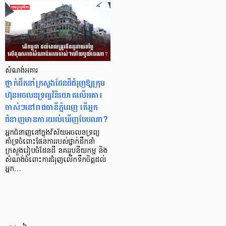
សំណង់អគារ
ថ្នាក់ដឹកនាំក្រសួងដែនដីជំរុញឱ្យក្រុម
ហ៊ុនអចលនទ្រព្យវិនិយោគលើអគារ
ចាស់ៗនៅរាជធានីភ្នំពេញ តើអ្នក
ជំនាញមានការយល់ឃើញបែបណា?
អ្នកជំនាញនៅក្នុងវិស័យអចលនទ្រព្យ
គាំទ្រចំពោះផែនការរបស់ថ្នាក់ដឹកនាំ
ក្រសួងរៀបចំដែនដី នគររូបនីយកម្ម និង
សំណង់ចំពោះការជំរុញលើកទឹកចិត្តដល់
អ្នក…