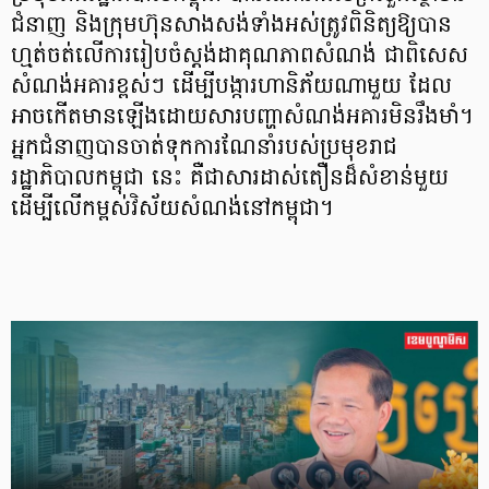
ជំនាញ និងក្រុមហ៊ុនសាងសង់ទាំងអស់ត្រូវពិនិត្យឱ្យបាន
ហ្មត់ចត់លើការរៀបចំស្តង់ដាគុណភាពសំណង់ ជាពិសេស
សំណង់អគារខ្ពស់ៗ ដើម្បីបង្ការហានិភ័យណាមួយ ដែល
អាចកើតមានឡើងដោយសារបញ្ហាសំណង់អគារមិនរឹងមាំ។
អ្នកជំនាញបានចាត់ទុកការណែនាំរបស់ប្រមុខរាជ
រដ្ឋាភិបាលកម្ពុជា នេះ គឺជាសារដាស់តឿនដ៏សំខាន់មួយ
ដើម្បីលើកម្ពស់វិស័យសំណង់នៅកម្ពុជា។