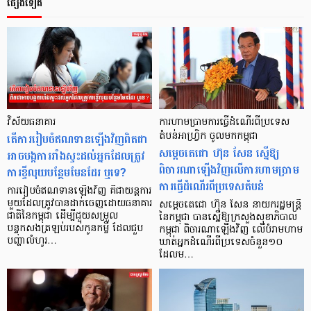
ផ្សេងទៀត
វិស័យធនាគារ
ការហាមប្រាមការធ្វើដំណើរពីប្រទេស
តើការរៀបចំឥណទានឡើងវិញពិតជា
តំបន់អាហ្វ្រិក ចូលមកកម្ពុជា
សម្ដេចតេជោ ហ៊ុន សែន ស្នើឱ្យ
អាចបង្កការរាំងស្ទះដល់អ្នកដែលត្រូវ
ពិចារណាឡើងវិញលើការហាមប្រាម
ការខ្ចីលុយបន្ថែមមែនដែរ ឬទេ?
ការធ្វើដំណើរពីប្រទេសតំបន់
ការរៀបចំឥណទានឡើងវិញ គឺជាយន្តការ
មួយដែលត្រូវបានដាក់ចេញដោយធនាគារ
សម្ដេចតេជោ ហ៊ុន សែន នាយករដ្ឋមន្ត្រី
ជាតិនៃកម្ពុជា ដើម្បីជួយសម្រួល
នៃកម្ពុជា បានស្នើឱ្យក្រសួងសុខាភិបាល
បន្ទុកសងត្រឡប់របស់កូនកម្ចី ដែលជួប
កម្ពុជា ពិចារណាឡើងវិញ លើបំរាមហាម
បញ្ហាលំហូរ…
ឃាត់អ្នកដំណើរពីប្រទេសចំនួន១០
ដែលម…