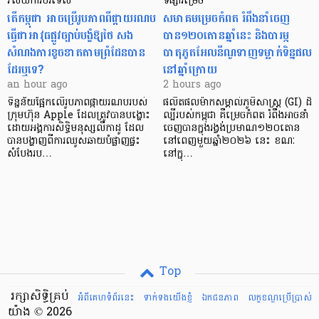
វិស័យការបរទេស
ទីផ្សារម្រេច
តើកម្ពុជា អាចប្រើរូបភាពពីផ្កាយរណប
សមាគមម្រេចកំពត រំពឹងនាំចេញ
ធ្វើជាអាវុធផ្លូវច្បាប់បង្ខំឱ្យថៃ សង
បាន១២០តោនឆ្នាំនេះ និងបារម្ភ
សំណងការខូចខាតតាមព្រំដែនបាន
បាតុភូតអែលនីណូទាញទម្លាក់ទិន្នផល
ដែរឬទេ?​
នៅឆ្នាំក្រោយ
an hour ago
2 hours ago
ទិន្នន័យផ្អែកលើរូបភាពផ្កាយរណបរបស់
ផលិតផលម៉ាកសម្គាល់ភូមិសាស្ត្រ (GI) ដ៏
ក្រុមហ៊ុន Apple ដែលត្រូវបានបង្ហោះ
ល្បីរបស់កម្ពុជា គឺម្រេចកំពត រំពឹងអាចនាំ
ដោយអង្គការសិទ្ធិមនុស្សលីកាដូ ដែល
ចេញបានក្នុងរង្វង់ប្រមាណ១២០តោន
បានបង្ហាញពីការឈូសឆាយបំផ្លាញផ្ទះ
នៅពេញមួយឆ្នាំ២០២៦ នេះ ខណៈ
សំបែងរប…
នៅក្នុ…
Top
រក្សាសិទ្ធិគ្រប់
អំពីគេហទំព័រនេះ
ទាក់ទងយើងខ្ញំ
ឯកជនភាព
លក្ខខណ្ឌ​ប្រើ​ប្រាស់
យ៉ាង © 2026