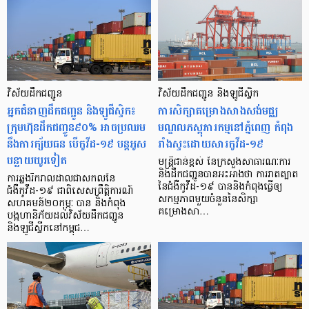
វិស័យដឹកជញ្ជូន
វិស័យដឹកជញ្ជូន និងឡូជីស្ទិក
អ្នកជំនាញដឹកជញ្ជូន និងឡូជីស្ទិក៖
ការសិក្សាគម្រោងសាងសង់មជ្ឈ
ក្រុមហ៊ុនដឹកជញ្ចូន៩០% អាចប្រឈម
មណ្ឌលភស្តុភារកម្មនៅភ្នំពេញ កំពុង
នឹងការក្ស័យធន បើកូវីដ-១៩ បន្តអូស
រាំងស្ទះដោយសារកូវីដ-១៩
បន្លាយយូរទៀត
មន្ត្រីជាន់ខ្ពស់ នៃក្រសួងសាធារណៈការ
និងដឹកជញ្ជូនបានអះអាងថា ការរាតត្បាត
ការឆ្លងរីករាលដាលជាសកលនៃ
នៃជំងឺកូវីដ-១៩ បាននិងកំពុងធ្វើឲ្យ
ជំងឺកូវីដ-១៩ ជាពិសេសព្រឹត្តិការណ៍
សកម្មភាពមួយចំនួននៃសិក្សា
សហគមន៍២០កុម្ភៈ បាន និងកំពុង
គម្រោងសា…
បង្កហានិភ័យដល់វិស័យដឹកជញ្ជូន
និងឡូជីស្ទីកនៅកម្ពុជ…