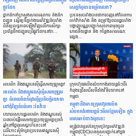
ផ្លូវដែក
សេដ្ឋកិច្ចបានកម្រិតណា?
ថ្នាក់ដឹកនាំក្រសួងសាធារណការ និងដឹក
ប្រទេសបារាំងបានដាក់ចេញនៅវិធានការ
ជញ្ជូន ស្នើឲ្យទីភ្នាក់ងារអភិវឌ្ឍន៍បារាំង
ចាក់វ៉ាក់សាំង និង តម្រូវឱ្យពលរដ្ឋបារាំង
ពិនិត្យលទ្ធភាពឡើងវិញលើការសិក្សា
បង្ហាញបណ្ណបញ្ជាក់សុខភាពមុនចូល
ប្រព័ន្ធដឹកជញ្ជូនប្រើផ្លូវដែកនៅរា…
ភោជនីយដ្ឋាន និង កន្លែងសាធារណៈ
ផ្សេង…
អាមេរិក និងឥណ្ឌូនេស៊ីធ្វើសមយុទ្ធរួមគ្នា!
ក្រុមហ៊ុនផលិតសំបកកង់រថយន្តធំៗពីរ
អាមេរិក និងឥណ្ឌូនេស៊ីធ្វើសមយុទ្ធរួម
កំពុងជ្រើសរើសទីតាំងវិនិយោគនៅ
កម្ពុជា
គ្នា ចំពេលចិនកំពុងធ្វើប្រតិបត្តិយោធា
កម្ពុជានឹងមានក្រុមហ៊ុនផលិត
នៅជុំវិញតំបន់កោះតៃវ៉ាន
សំបកកង់រថយន្តធំៗពីរបន្ថែមទៀត ក្នុង
យោធាសហរដ្ឋអាមេរិក និងឥណ្ឌូនេស៊ី
ពេលឆាប់ខាងមុខនេះ
បានចាប់ផ្តើមសមយុទ្ធប្រយុទ្ធរួមគ្នាប្រចាំ
ឆ្នាំនៅថ្ងៃពុធសប្ដាហ៍នេះនៅ
មន្ត្រីជាន់ខ្ពស់នៃក្រុមប្រឹក្សាអភិវឌ្ឍន៍
លើកោះស៊ូម៉ាត្រាប្រទេសឥណ្ឌូនេស៊ី
កម្ពុជា(CDC)បានគូសបញ្ជាក់នៅក្នុង