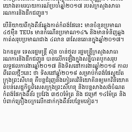
យោងតាម​របាយការណ៍​ប្រចាំ​ឆ្នាំ​២០១៧ របស់​ក្រសួង​សាធា
រណការ​និង​ដឹក​ជញ្ជូន។
បើ​និយាយ​ពី​កុងតឺន័រ​ឆ្លង​កាត់​កំពង់ផែ​នេះ មាន​ចំនួន​ប្រមាណ
៤៥​ម៉ឺន TEUs មាន​កំណើន​ប្រមាណ​១៤% និង​មាន​ទំនិញ​ឆ្លង​
កាត់​សរុប​ប្រមាណ​ជាង ៤​លាន ៣​សែន​តោន​ក្នុង​ឆ្នាំ​២០១៧។
ឯកឧត្តម ទេសរដ្ឋមន្ត្រី ស៊ុន ចាន់ថុល រដ្ឋមន្ត្រី​ក្រសួង​សាធា
រណការ​និង​ដឹក​ជញ្ជូន បាន​លើក​ឡើង​ក្នុង​​សន្និបាត​បូក​សរុប​
លទ្ធផល​ការងារ​ឆ្នាំ​២០១៧ និង​ទិសដៅ​ការងារ​ឆ្នាំ​២០១៨ កាល​
ពី​ពេល​ថ្មីៗ​នេះ ថា ទិសដៅ​ឆ្នាំ​២០១៨ សម្រាប់​កំពង់ផែ​ស្វយ័ត​
ក្រុង​ព្រះសីហនុ គឺ​បន្ត​ជំរុញ​និង​កៀរគរ​វិនិយោគិន​ឲ្យ​មក​វិនិយោគ​
តំបន់​សេដ្ឋកិច្ច​ពិសេស​ក្រុង​ព្រះសីហនុ និង​បន្ត​សាងសង់​ចំណត​
កំពង់ផែ​កុងតឺន័រ ប្រវែង ៣៥០​ម៉ែត្រ និង ជម្រៅ ១៤​ម៉ែត្រ និង​
បំពាក់​គ្រឿងចក្រ​លើក​ដាក់​កុងតឺន័រ​បន្ថែម​ទៀត។