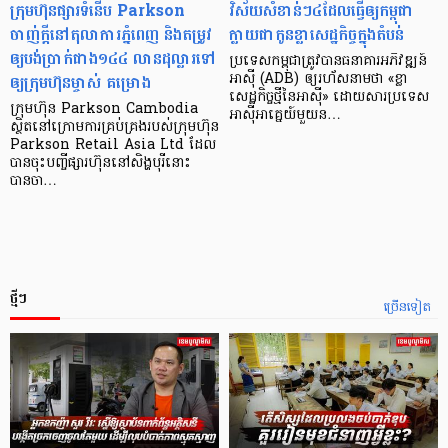
ក្រុមហ៊ុនផ្សារទំនើប Parkson
វិស័យ​សំខាន់ៗ​៤​ដែល​ធ្វើ​ឲ្យ​កម្ពុជា​
ចាញ់ក្ដីនៅតុលាការភ្នំពេញ និងតម្រូវ
ក្លាយ​ជា​កូន​ខ្លា​សេដ្ឋកិច្ច​ក្នុង​តំបន់
ឲ្យបង់ប្រាក់ជាង១៤៤ លានដុល្លារទៅ
ប្រទេស​កម្ពុជា​ត្រូវ​បាន​ធនាគារ​អភិវឌ្ឍន៍​
ឲ្យក្រុមហ៊ុនម្ចាស់ គម្រោង
អាស៊ី (ADB) ឲ្យ​រហ័ស​នាមថា «ខ្លា​
សេដ្ឋកិច្ច​ថ្មី​នៃ​អាស៊ី» ដោយសារ​ប្រទេស​
ក្រុមហ៊ុន Parkson Cambodia
អាស៊ី​អាគ្នេយ៍​មួយ​ន…
ស្ថិតនៅក្រោមការគ្រប់គ្រងរបស់ក្រុមហ៊ុន
Parkson Retail Asia Ltd ដែល
បានចុះបញ្ចីផ្សារហ៊ុននៅសិង្ហបុរីនោះ
បានចា…
ថ្មីៗ
ច្រើនទៀត