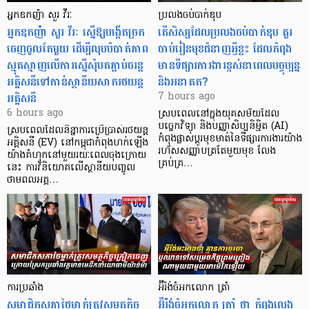
អ្នកឧកញ៉ា សួរ វីរៈ
ប្រលងចប់បាក់ឌុប
អ្នកឧកញ៉ា សួរ វីរៈ ស្នើឱ្យបង្កើតច្រក
តើសិស្សដែលប្រលងចប់បាក់ឌុប គួរ
ចេញចូលតែមួយ ដើម្បីលុបបំបាត់ភាព
ចាប់រៀនមុខជំនាញអ្វីខ្លះ ដែលកំពុង
ស្មុគស្មាញលើការស្នើសុំបតភ្ជាប់ចរន្ត
មានទីផ្សារការងារខ្ពស់នាពេលបច្ចុប្បន្ន
អគ្គិសនីទៅកាន់ស្ថានីយសាករថយន្ត
និងអនាគត?
អគ្គិសនី
7 hours ago
6 hours ago
ស្របពេលនៅក្នុងយុគសម័យដែល
បច្ចេកវិទ្យា និងបញ្ញាសិប្បនិម្មិត (AI)
ស្របពេលដែលនិន្នាការប្រើប្រាស់រថយន្ត
កំពុងផ្លាស់ប្តូរមុខមាត់នៃទីផ្សារការងារយ៉ាង
អគ្គិសនី (EV) នៅកម្ពុជាកំពុងហក់ឡើង
រហ័សសញ្ញាបត្រតែមួយមុខ លែង
យ៉ាងគំហុកនៅមួយរយៈពេលចុងក្រោយ
គ្រប់គ្រ…
នេះ ការវិនិយោគលើស្ថានីយបញ្ចូល
ថាមពលអគ្គ…
ការប្រឆាំង
អ៊ីរ៉ង់ចំអកលោក ត្រាំ
សមាជិកសភាថៃម្នាក់ត្រូវសមត្ថកិច្ច
អ៊ីរ៉ង់ចំអកលោក ត្រាំ ថា កំពុងលេង