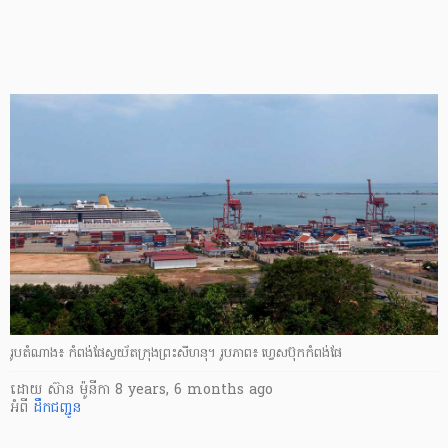
រូបតំណាង៖ កំពង់ផែ​ស្វយ័ត​ក្រុង​ព្រះសីហនុ។ រូបភាព៖ ហ្វេសប៊ុកកំពង់ផែ
ដោយ
ស៊ាន ម៉ូនីកា
8 years, 6 months ago
អំពី
ដឹកជញ្ជូន