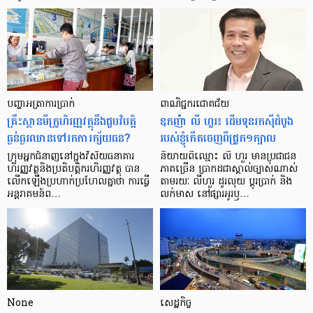
បញ្ហា​អត្រា​ការប្រាក់
ពាណិជ្ជករជោគជ័យ
គ្រឹះស្ថាន​មីក្រូ​ហិរញ្ញវត្ថុ​នឹង​ជួប​វិបត្តិ​
ឧកញ៉ា លី ហួរ៖ ដើមទុនរកស៊ីដំបូង
ធ្ងន់ធ្ងរ​ឈាន​ទៅ​រក​ការ​ក្ស័យធន?
របស់ខ្ញុំកើតចេញពីជ្រូក១ក្បាល
ក្រុម​អ្នក​ជំនាញ​នៅ​ក្នុង​វិស័យ​ធនាគារ
និយាយ​ពី​ឈ្មោះ លី ហួរ មាន​ប្រជាជន​
ហិរញ្ញវត្ថុ​និង​ប្រតិបត្តិករ​ហិរញ្ញ​វត្ថុ បាន​​
ភាគ​ច្រើន ប្រាកដ​ជា​ស្គាល់​ច្បាស់​ណាស់
លើក​ឡើង​ប្រហាក់​ប្រហែល​គ្នា​ថា ការ​ធ្វើ​
តាមរយៈ លីហួរ ដូរ​លុយ ប្តូរ​បា្រក់ និង​
អន្តរាគមន៍​ព…
លក់​មាស នៅ​ផ្សារ​អូរ​ឫ…
None
សេដ្ឋកិច្ច​