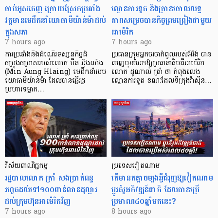
ចាប់អូសចេញ ក្រោយស្រែកប្រឆាំង
ល្ខោនការទូត និងច្រានចោលលទ្ធ
វត្តមានមេដឹកនាំយោធាមីយ៉ាន់ម៉ាដល់
ភាពសម្រេចបានកិច្ចព្រមព្រៀងជាមួយ
ក្នុងសភា
អាម៉េរិក
7 hours ago
7 hours ago
ការប្រឆាំងនឹងដំណើរទស្សនកិច្ចដ៏
ប្រធានក្រុមអ្នកចរចាកំពូលរបស់អ៊ីរ៉ង់ បាន
ចម្រូងចម្រាសរបស់លោក មីន អ៊ុងលាំង
ចេញមុខចំអកឱ្យប្រធានាធិបតីអាម៉េរិក
(Min Aung Hlaing) មេដឹកនាំរបប
លោក ដូណាល់ ត្រាំ ថា កំពុងលេង
យោធាមីយ៉ាន់ម៉ា ដែលបានធ្វើរដ្ឋ
ល្ខោនការទូត ខណៈដែលទីក្រុងវ៉ាស៊ីន…
ប្រហារទម្លាក…
វិស័យ​ពាណិជ្ជកម្ម
ប្រទេសវៀតណាម
រដ្ឋបាលលោក ត្រាំ សងប្រាក់ពន្ធ
តើមានកត្តាចម្បងអ្វីជំរុញឱ្យវៀតណាម
រហូតដល់ទៅ១០០ពាន់លានដុល្លារ
ប្តូរគំរូអភិវឌ្ឍន៍ជាតិ ដែលបានប្រើ
ដល់ក្រុមហ៊ុនអាម៉េរិកវិញ
ប្រមាណ៤០ឆ្នាំមកនេះ?
7 hours ago
8 hours ago