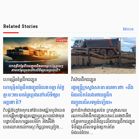
Related Stories
More
ហេតុអ្វីតម្លៃដឹកជញ្ជូន
វិស័យដឹកជញ្ជូន
ហេតុអ្វីតម្លៃដឹកជញ្ជូនមិនអាចធ្លាក់ថ្លៃ
រដ្ឋមន្ត្រីក្រសួងសាធារណការថា «នឹង
ភ្លាមៗតាមតម្លៃប្រេងនៅលើទីផ្សារ
មិនលើកលែងរថយន្តដឹក
អន្តរជាតិ?
ជញ្ជូនលើសទម្ងន់ឡើយ»
វិបត្តិដ៏ក្តៅគគុកនៅតំបន់មជ្ឈិមបូព៌ាបាន
ថ្នាក់ដឹកនាំជាន់ខ្ពស់នៃ ក្រសួងសាធា
ចាប់ផ្តើមបង្ហាញសញ្ញាធូរស្រាលជាងមុន
រណការនិងដឹកជញ្ជូនបានអះអាងថានឹង
បន្ទាប់ពីសហរដ្ឋអាម៉េរិក និងអ៊ីរ៉ង់
បន្ថែមការត្រួតពិនិត្យលើរថយន្តដឹកជញ្ជូន
បានឈានដល់ការចុះកិច្ចព្រមព្រៀង…
ទំនិញលើសទម្ងន់ឲ្យកាន់តែ
ម៉ត់ចត់ថែម…