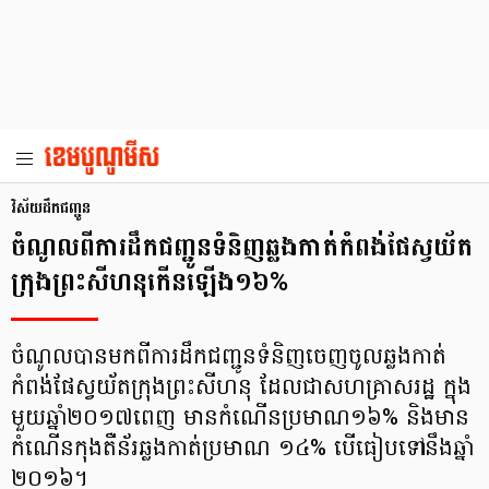
វិស័យ​ដឹកជញ្ជូន
ចំណូល​ពី​ការ​ដឹក​ជញ្ជូន​ទំនិញ​ឆ្លង​កាត់​កំពង់​ផែ​ស្វយ័ត​
ក្រុង​ព្រះសីហនុ​កើន​ឡើង​១៦%
ចំណូល​​បាន​មក​ពី​ការ​ដឹក​ជញ្ជូន​ទំនិញ​ចេញ​ចូល​​ឆ្លងកាត់​​
កំពង់ផែ​ស្វយ័ត​ក្រុង​ព្រះសីហនុ ដែល​ជា​សហគ្រាស​រដ្ឋ​ ក្នុង​
មួយ​​ឆ្នាំ​២០១៧​ពេញ ​មាន​កំណើន​​ប្រមាណ​១៦% និង​មាន​
កំណើន​​កុងតឺន័រ​ឆ្លង​កាត់​ប្រមាណ ១៤% បើ​ធៀប​ទៅ​នឹង​ឆ្នាំ​
២០១៦។