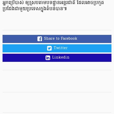
អ្នក​​ប្រើបាស់​ ឲ្យ​ស្រប​តាម​​បទដ្ឋាន​អន្តរជាតិ ដែល​​អាច​​ប្រកួត​
ប្រជែង​​ជាមួយ​​ប្រទេស​​ក្នុង​​តំបន់​​បាន៕
Share to Facebook
Twitter
Linkedin