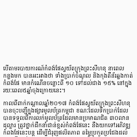
បើ​តាម​របាយការណ៍​កំពង់ផែ​ស្វយ័ត​ក្រុង​ព្រះសីហនុ នា​ពេល​
កន្លង​មក បាន​អះអាង​ថា ទាំង​ប្រាក់​ចំណូល និង​កុងតឺន័រ​ឆ្លងកាត់​
កំពង់ផែ មាន​កំណើន​ចន្លោះពី ១០ ទៅ​ដល់​ជាង ១៥%​ នៅ​ក្នុង
រយៈពេល​៥​ឆ្នាំ​ចុង​ក្រោយ​នេះ។
កាល​ពី​ពាក់​កណ្តាល​ឆ្នាំ​២០១៧ កំពង់ផែ​ស្វយ័ត​ក្រុង​ព្រះសីហនុ​
បាន​ចុះ​បញ្ជី​ក្នុង​ផ្សារ​មូលប័ត្រ​កម្ពុជា ខណៈ​ដែល​ទឹក​ប្រាក់​ដែល​
បាន​ទទួល​ពី​ការ​លក់​មូលប័ត្រ​ដែល​មាន​ប្រមាណ​ជិត ​៣០​លាន​
ដុល្លារ ត្រូវ​​ថ្នាក់​ដឹកនាំ​ជាន់​ខ្ពស់​កំពង់ផែ​នេះ នឹង​យក​ទៅ​អភិវឌ្ឍ​
កំពងផែ​នេះ​បន្ត​ ​ដើម្បី​ជំរុញ​​ផលិតភាព​ ​តម្លៃ​​ប្រកួត​ប្រជែង​​ដល់​​