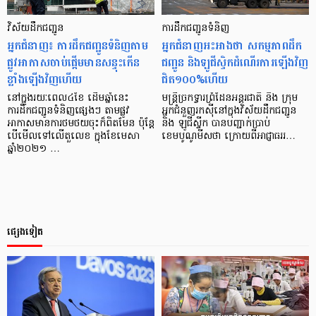
វិស័យដឹកជញ្ជូន
ការដឹកជញ្ជូនទំនិញ
អ្នកជំនាញ៖ ការដឹកជញ្ជូនទំនិញតាម
អ្នកជំនាញអះអាងថា សកម្មភាពដឹក
ផ្លូវអាកាសចាប់ផ្ដើមមានសន្ទុះកើន
ជញ្ជូន និងឡូជីស្ទិកដំណើរការឡើងវិញ
ខ្លាំងឡើងវិញហើយ
ជិត១០០%ហើយ
នៅក្នុងរយៈពេល៤ខែ ដើមឆ្នាំនេះ
មន្ត្រីច្រកទ្វារព្រំដែនអន្តរជាតិ និង ក្រុម
ការដឹកជញ្ជូនទំនិញផ្សេងៗ តាមផ្លូវ
អ្នកជំនួញរកស៊ីនៅក្នុងវិស័យដឹកជញ្ជូន
អាកាសមានការថមថយចុះក៏ពិតមែន ប៉ុន្ដែ
និង ឡូជីស្ទីក បានបញ្ជាក់ប្រាប់
បើមើលទៅលើតួលេខ ក្នុងខែមេសា
ខេមបូណូមីសថា ក្រោយពីអាជ្ញាធររ…
ឆ្នាំ២០២១ …
ផ្សេងទៀត