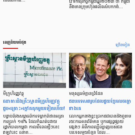
ដែលជាការរ…
វេទិកាធុរកិច្ចកម្ពុជាឆ្នាំ២០២៣ ថា កម្ពុជា
នឹងមានក្រុមហ៊ុនផលិតសំបកកង់…
ពេញនិយមបំផុត
ច្រើនទៀត
មីក្រូ​ហិរញ្ញវត្ថុ
មនុស្ស​ធម៌​គ្មាន​ព្រំដែន
ធនាគារ​និង​គ្រឹះស្ថាន​មីក្រូ​ហិរញ្ញវត្ថុ​
ជន​បរទេស​៣​រូប​ដែល​ជួយ​ខ្មែរ​លេច​ធ្លោ​
ជួប«គ្រោះ»ក្តៅ​គគុក​មួយ​ទៀត​ហើយ!
ជាង​គេ
បន្ទាប់​ពី​រង​សម្ពាធ​​ពី​ការ​ទម្លាក់​ពិដាន​អត្រា​
លោកអ្នក​នាង​ខ្លះ​ប្រាកដ​ជា​បាន​​ដឹង​ឮ​តាម​
ការ​ប្រាក់ ១៨​% ដែល​កំណត់​ដោយ​
រយៈ​ការ​អាន​ព័ត៌មាន ឬ​ការ​ផ្សព្វផ្សាយ​
រដ្ឋាភិបាល​កម្ពុជា កាល​ពី​ពេល​ថ្មីៗ​នេះ
ផ្សេងៗ អំពី​ភាព​ល្បីល្បាញ​របស់​ជន​
ឥឡូវ​នេះ ធនាគ…
បរទេស​មួយ​ចំនួន ដែល…