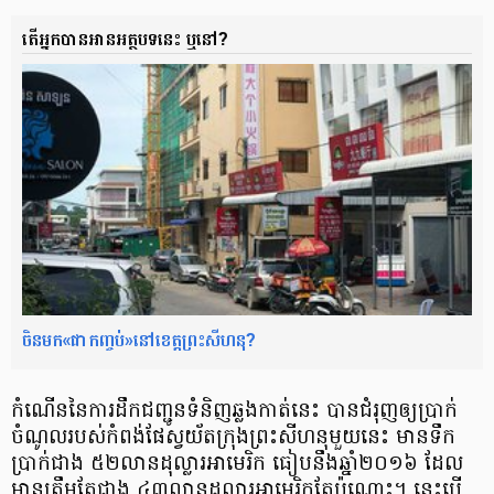
តើ​អ្នក​បាន​អាន​អត្ថបទ​នេះ​ ឬ​នៅ?
ចិន​មក​«ជា​កញ្ចប់»​​នៅ​ខេត្ត​ព្រះសីហនុ?
កំណើន​នៃ​ការ​ដឹក​ជញ្ជូន​ទំនិញ​ឆ្លង​កាត់​នេះ ​បាន​ជំរុញ​ឲ្យ​ប្រាក់​
ចំណូល​របស់​កំពង់ផែ​ស្វយ័ត​ក្រុង​ព្រះ​សីហនុ​មួយ​នេះ មាន​ទឹក​
ប្រាក់​ជាង ៥២​លាន​ដុល្លារ​អាមេរិក ​ធៀប​នឹង​ឆ្នាំ​​២០១៦ ​ដែល​
មាន​ត្រឹមតែ​ជាង ៤៣​លាន​ដុល្លារ​អាមេរិក​តែប៉ុណ្ណោះ។ នេះ​បើ​