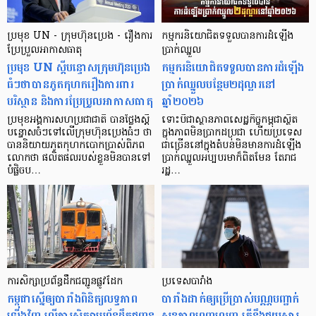
ប្រមុខ UN - ក្រុមហ៊ុនប្រេង - រឿងការ
កម្មករនិយោជិតទទួលបានការដំឡើង
ប្រែប្រួលអាកាសធាតុ
ប្រាក់ឈ្នួល
ប្រមុខ UN ស្តីបន្ទោសក្រុមហ៊ុនប្រេង
កម្មករនិយោជិតទទួលបានការដំឡើង
ធំៗថាបានភូតកុហករឿងការពារ
ប្រាក់ឈ្នួលបន្ថែម២ដុល្លារនៅ
បរិស្ថាន និងការប្រែប្រូលអាកាសធាតុ
ឆ្នាំ២០២៦
ប្រមុខអង្គការសហប្រជាជាតិ បានថ្លែងស្តី
ទោះបីជាស្ថានភាពសេដ្ឋកិច្ចកម្ពុជាស្ថិត
បន្ទោសចំៗទៅលើក្រុមហ៊ុនប្រេងធំៗ ថា
ក្នុងភាពមិនប្រាកដប្រជា ហើយប្រទេស
បាននិយាយភូតកុហកបោកប្រាស់ពិភព
ជាច្រើននៅក្នុងតំបន់មិនមានការដំឡើង
លោកថា ផលិតផលរបស់ខ្លួនមិនបានទៅ
ប្រាក់ឈ្នួលអប្បបរមាក៏ពិតមែន តែរាជ
បំផ្លិចប…
រដ្ឋ…
ការសិក្សាប្រព័ន្ធដឹកជញ្ជូនផ្លូវដែក
ប្រទេសបារាំង
កម្ពុជាស្នើឲ្យបារាំងពិនិត្យលទ្ធភាព
បារាំងដាក់ឲ្យប្រើប្រាស់បណ្ណបញ្ជាក់
ឡើងវិញ លើការសិក្សាប្រព័ន្ធដឹកជញ្ជូន
សុខភាពពេញលេញ តើនឹងជួយស្ដារ