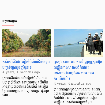
អត្ថបទបន្ទាប់
កសិកររំពឹងថា មៀនប៉ៃលិននឹងមិនជួប
ក្រសួងសាធារណការជំរុញឲ្យក្រុមហ៊ុន
បញ្ហាទីផ្សារដូចឆ្នាំមុនទេ
ពន្លឿនការសាងសង់កំពង់ផែ
ទេសចរណ៍ខេត្តកំពត ក្រោយមាន
4 years, 4 months ago
ការយឺតយ៉ាវ
ក្រុមកសិករដែលដាំមៀនប៉ៃលិន បាន
បង្ហាញក្ដីរំពឹងថា នៅពេលមៀនប៉ៃលិន
4 years, 4 months ago
អាចនាំចេញទៅកាន់ទីផ្សារចិន ផ្លែមៀន
ថ្នាក់ដឹកនាំក្រសួងសាធារណការ និងដឹក
ខ្មែរនឹងមិនប្រឈមបញ្ហាកកស្ទះ ដូចមុន
ជញ្ជូន ជំរុញឲ្យក្រុមហ៊ុនម៉ៅការសាងសង់
នោះទ…
កំពង់ផែទេសចរណ៍ខេត្តកំពត បង្កើន
ល្បឿនសាងសង់របស់ខ្លួនបន្ថែម