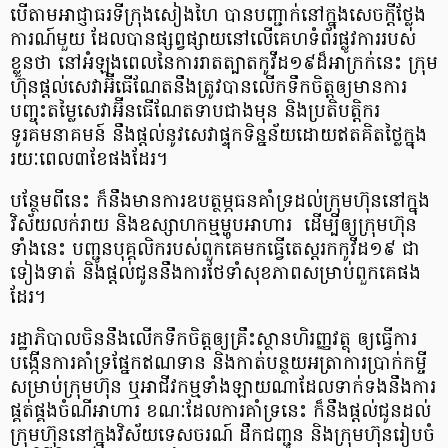
បើ​តាម​អាជ្ញាធរ​ទីក្រុង​សៀង​ហៃ បាន​បញ្ជាក់​នៅ​ក្នុង​សេចក្ដីថ្លែង
ការណ៍​មួយ ដែល​បាន​ផ្សព្វផ្សាយ​នៅ​លើ​គេហទំព័រ​ផ្លូវការ​របស់​
ខ្លួន​ថា នៅ​អំឡុង​ពេល​នៃ​ការ​រាតត្បាត​កូ​វី​ដ​១៩​ដ៏​អាក្រក់​នេះ ក្រុម
ហ៊ុន​ផ្ដល់​សេវា​អ៊ី​ធើ​ណែ​ត​នឹង​ត្រូវ​បាន​លើកទឹកចិត្ត​ឲ្យ​មានការ​
បញ្ចុះតម្លៃ​សេវា​អ៊ី​ន​ធើ​ណែ​ត​ទាប​ជាង​មុន និង​ប្រតិបត្តិ​ករ​
ទូរគមនាគមន៍ នឹង​ផ្ដល់​នូវ​សេវា​ផ្ទុក​ទិន្នន័យ​ដោយ​ឥត​គិតថ្លៃ​ក្នុង​
រយៈពេល​៣​ខែ​ផង​ដែរ​។
បន្ថែម​ពី​នេះ ក៏​នឹង​មានការ​ឧបត្ថម្ភ​ធន​គាំទ្រ​ដល់​ក្រុមហ៊ុន​នៅ​ក្នុង​
វិស័យ​លក់រាយ និង​ឧស្សាហកម្ម​ម្ហូបអាហារ ដើម្បី​ឲ្យ​ក្រុមហ៊ុន​
ទាំងនេះ បញ្ជូន​បុគ្គលិក​របស់​ពួក​គេ​មក​ធ្វើតេស្ដរ​កកូ​វី​ដ​១៩ ជា​
ទៀងទាត់ និង​ផ្ដល់​ជូន​នឹង​ការ​ថែទាំ​សុខភាព​សម្រាប់​ពួក​គេ​ផង​
ដែរ​។
រដ្ឋាភិបាល​ចិន​នឹង​លើកទឹកចិត្ត​ឲ្យ​គ្រឹះស្ថាន​ហិរញ្ញវត្ថុ ឲ្យ​ធ្វើការ​
បង្កើន​ការ​គាំទ្រ​ផ្នែក​ឥណទាន និង​កាត់​បន្ថយ​អត្រា​ការ​ប្រាក់​កម្ចី
សម្រាប់​ក្រុមហ៊ុន ឬ​អាជីវកម្ម​ទាំងឡាយ​ណា​ដែល​ទាក់ទង​នឹង​ការ​
ផ្គត់​ផ្គង​ចំណីអាហារ ខណៈ​ដែល​ការ​គាំទ្រ​នេះ ក៏​នឹង​ផ្ដល់​ជូន​ដល់​
ក្រុមហ៊ុន​នៅ​ក្នុង​វិស័យ​ទេសចរណ៍ ដឹក​ជញ្ជូន និង​ក្រុមហ៊ុន​រៀបចំ​