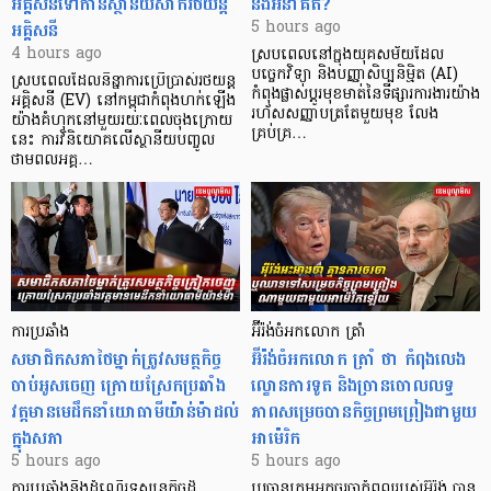
អគ្គិសនីទៅកាន់ស្ថានីយសាករថយន្ត
និងអនាគត?
អគ្គិសនី
5 hours ago
4 hours ago
ស្របពេលនៅក្នុងយុគសម័យដែល
បច្ចេកវិទ្យា និងបញ្ញាសិប្បនិម្មិត (AI)
ស្របពេលដែលនិន្នាការប្រើប្រាស់រថយន្ត
កំពុងផ្លាស់ប្តូរមុខមាត់នៃទីផ្សារការងារយ៉ាង
អគ្គិសនី (EV) នៅកម្ពុជាកំពុងហក់ឡើង
រហ័សសញ្ញាបត្រតែមួយមុខ លែង
យ៉ាងគំហុកនៅមួយរយៈពេលចុងក្រោយ
គ្រប់គ្រ…
នេះ ការវិនិយោគលើស្ថានីយបញ្ចូល
ថាមពលអគ្គ…
ការប្រឆាំង
អ៊ីរ៉ង់ចំអកលោក ត្រាំ
សមាជិកសភាថៃម្នាក់ត្រូវសមត្ថកិច្ច
អ៊ីរ៉ង់ចំអកលោក ត្រាំ ថា កំពុងលេង
ចាប់អូសចេញ ក្រោយស្រែកប្រឆាំង
ល្ខោនការទូត និងច្រានចោលលទ្ធ
វត្តមានមេដឹកនាំយោធាមីយ៉ាន់ម៉ាដល់
ភាពសម្រេចបានកិច្ចព្រមព្រៀងជាមួយ
ក្នុងសភា
អាម៉េរិក
5 hours ago
5 hours ago
ការប្រឆាំងនឹងដំណើរទស្សនកិច្ចដ៏
ប្រធានក្រុមអ្នកចរចាកំពូលរបស់អ៊ីរ៉ង់ បាន