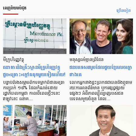
ពេញនិយមបំផុត
ច្រើនទៀត
មីក្រូ​ហិរញ្ញវត្ថុ
មនុស្ស​ធម៌​គ្មាន​ព្រំដែន
ធនាគារ​និង​គ្រឹះស្ថាន​មីក្រូ​ហិរញ្ញវត្ថុ​
ជន​បរទេស​៣​រូប​ដែល​ជួយ​ខ្មែរ​លេច​ធ្លោ​
ជួប«គ្រោះ»ក្តៅ​គគុក​មួយ​ទៀត​ហើយ!
ជាង​គេ
បន្ទាប់​ពី​រង​សម្ពាធ​​ពី​ការ​ទម្លាក់​ពិដាន​អត្រា​
លោកអ្នក​នាង​ខ្លះ​ប្រាកដ​ជា​បាន​​ដឹង​ឮ​តាម​
ការ​ប្រាក់ ១៨​% ដែល​កំណត់​ដោយ​
រយៈ​ការ​អាន​ព័ត៌មាន ឬ​ការ​ផ្សព្វផ្សាយ​
រដ្ឋាភិបាល​កម្ពុជា កាល​ពី​ពេល​ថ្មីៗ​នេះ
ផ្សេងៗ អំពី​ភាព​ល្បីល្បាញ​របស់​ជន​
ឥឡូវ​នេះ ធនាគ…
បរទេស​មួយ​ចំនួន ដែល…