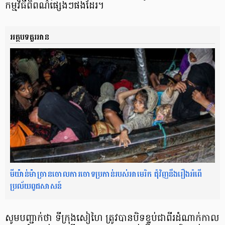
កម្មវិធី​ពិ​ពណ៌​ផ្សេង​ៗ​ផង​ដែរ​។
អត្ថបទគួរអាន
មីយ៉ាន់ម៉ាច្រានចោលការចោទប្រកាន់របស់អាមេរិក ជុំវិញនឹងរឿងអំពើ
ប្រល័យពូជសាសន៍
សូម​បញ្ជាក់​ថា ទីក្រុង​សៀ​ហៃ ត្រូវ​បាន​បិទ​ខ្ទប់​ជា​ពីរ​ដំណាក់កាល