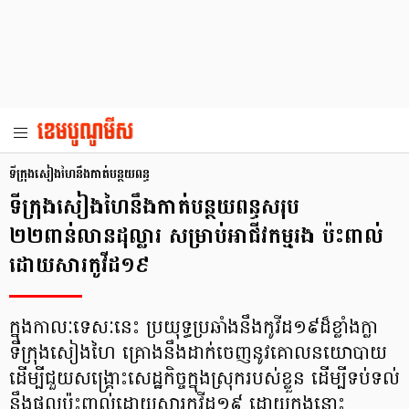
ទីក្រុងសៀងហៃនឹងកាត់បន្ថយពន្ធ
ទីក្រុងសៀងហៃនឹងកាត់បន្ថយពន្ធសរុប
២២ពាន់លានដុល្លារ សម្រាប់អាជីវកម្មរង ប៉ះពាល់
ដោយសារកូវីដ១៩
ក្នុងកាលៈទេសៈនេះ ប្រយុទ្ធប្រឆាំងនឹងកូវីដ១៩ដ៏ខ្លាំងក្លា
ទីក្រុងសៀងហៃ គ្រោងនឹងដាក់ចេញនូវគោលនយោបាយ
ដើម្បីជួយសង្គ្រោះសេដ្ឋកិច្ចក្នុងស្រុករបស់ខ្លួន ដើម្បីទប់ទល់
នឹងផលប៉ះពាល់ដោយសារកូវីដ១៩ ដោយក្នុងនោះ