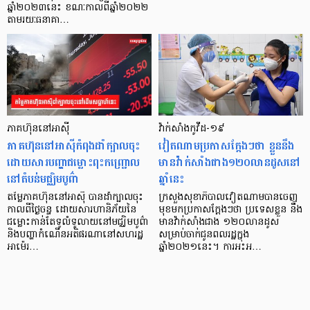
ឆ្នាំ២០២៣នេះ ខណៈកាលពីឆ្នាំ២០២២
តាមរយៈធនាគា…
ភាគហ៊ុននៅអាស៊ី
វ៉ាក់សាំងកូវីដ-១៩
ភាគហ៊ុននៅអាស៊ីកំពុងដាំក្បាលចុះ
វៀតណាមប្រកាសក្ដែងៗថា ខ្លួននឹង
ដោយសារបញ្ហាជម្លោះពុះកញ្ជ្រោល
មានវ៉ាក់សាំងជាង១២០លានដូសនៅ
នៅតំបន់មជ្ឈិមបូព៌ា
ឆ្នាំនេះ
តម្លៃភាគហ៊ុននៅអាស៊ី បានដាំក្បាលចុះ
ក្រសួងសុខាភិបាលវៀតណាមបានចេញ
កាលពីថ្ងៃចន្ទ ដោយសារហានិភ័យនៃ
មុខមកប្រកាសក្ដែងៗថា ប្រទេសខ្លួន នឹង
ជម្លោះកាន់តែទូលំទូលាយនៅមជ្ឈិមបូព៌ា
មានវ៉ាក់សាំងជាង ១២០លានដូស
និងបញ្ហាកំណើនអតិផរណានៅសហរដ្ឋ
សម្រាប់ចាក់ជូនពលរដ្ឋក្នុង
អាម៉េរ…
ឆ្នាំ២០២១នេះ។ ការអះអ…