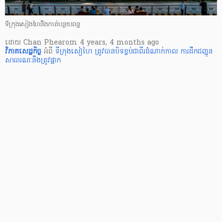
ទីក្រុងសៀងហៃនឹងកាត់បន្ថយពន្ធ
ដោយ
Chan Phearom
4 years, 4 months ago
វិភាគសេដ្ឋកិច្ច
អំពី
ទីក្រុង​សៀ​ហៃ ត្រូវ​បាន​បិទ​ខ្ទប់​ជា​ពីរ​ដំណាក់កាល
ការ​ដឹក​ជញ្ជូន​
សាធារណៈ​នឹង​ត្រូវ​ផ្អាក