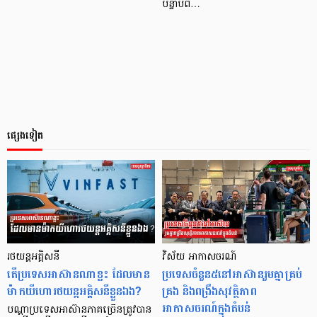
បន្ទាប់ព…
ផ្សេងទៀត
រថយន្តអគ្គិសនី
វិស័យ អាកាសចរណ៍
តើប្រទេសអាស៊ានណាខ្លះ ដែលមាន
ប្រទេសចំនួន៥នៅអាស៊ានរួមគ្នាគ្រប់
ម៉ាកយីហោរថយន្តអគ្គិសនីខ្លួនឯង?
គ្រង និងពង្រឹងសុវត្ថិភាព
អាកាសចរណ៍ក្នុងតំបន់
បណ្ដាប្រទេសអាស៊ានភាគច្រើនត្រូវបាន