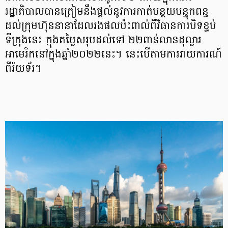
រដ្ឋាភិបាលបានត្រៀមនឹងផ្ដល់នូវការកាត់បន្ថយបន្ទុកពន្ធ
ដល់ក្រុមហ៊ុននានាដែលរងផលប៉ះពាល់ពីវិធានការបិទខ្ទប់
ទីក្រុងនេះ ក្នុងតម្លៃសរុបដល់ទៅ ២២ពាន់លានដុល្លារ
អាមេរិកនៅក្នុងឆ្នាំ២០២២នេះ។ នេះបើតាមការរាយការណ៍
ពីរ៉យទ័រ។