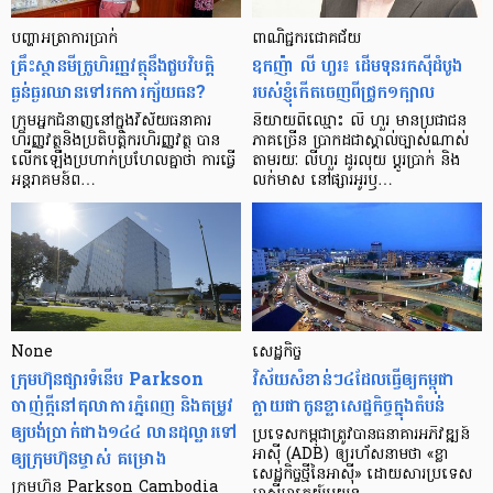
បញ្ហា​អត្រា​ការប្រាក់
ពាណិជ្ជករជោគជ័យ
គ្រឹះស្ថាន​មីក្រូ​ហិរញ្ញវត្ថុ​នឹង​ជួប​វិបត្តិ​
ឧកញ៉ា លី ហួរ៖ ដើមទុនរកស៊ីដំបូង
ធ្ងន់ធ្ងរ​ឈាន​ទៅ​រក​ការ​ក្ស័យធន?
របស់ខ្ញុំកើតចេញពីជ្រូក១ក្បាល
ក្រុម​អ្នក​ជំនាញ​នៅ​ក្នុង​វិស័យ​ធនាគារ
និយាយ​ពី​ឈ្មោះ លី ហួរ មាន​ប្រជាជន​
ហិរញ្ញវត្ថុ​និង​ប្រតិបត្តិករ​ហិរញ្ញ​វត្ថុ បាន​​
ភាគ​ច្រើន ប្រាកដ​ជា​ស្គាល់​ច្បាស់​ណាស់
លើក​ឡើង​ប្រហាក់​ប្រហែល​គ្នា​ថា ការ​ធ្វើ​
តាមរយៈ លីហួរ ដូរ​លុយ ប្តូរ​បា្រក់ និង​
អន្តរាគមន៍​ព…
លក់​មាស នៅ​ផ្សារ​អូរ​ឫ…
None
សេដ្ឋកិច្ច​
ក្រុមហ៊ុនផ្សារទំនើប Parkson
វិស័យ​សំខាន់ៗ​៤​ដែល​ធ្វើ​ឲ្យ​កម្ពុជា​
ចាញ់ក្ដីនៅតុលាការភ្នំពេញ និងតម្រូវ
ក្លាយ​ជា​កូន​ខ្លា​សេដ្ឋកិច្ច​ក្នុង​តំបន់
ឲ្យបង់ប្រាក់ជាង១៤៤ លានដុល្លារទៅ
ប្រទេស​កម្ពុជា​ត្រូវ​បាន​ធនាគារ​អភិវឌ្ឍន៍​
ឲ្យក្រុមហ៊ុនម្ចាស់ គម្រោង
អាស៊ី (ADB) ឲ្យ​រហ័ស​នាមថា «ខ្លា​
សេដ្ឋកិច្ច​ថ្មី​នៃ​អាស៊ី» ដោយសារ​ប្រទេស​
ក្រុមហ៊ុន Parkson Cambodia