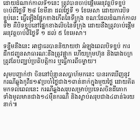
ដោយ​ដំណាក់កាល​ទី​១​នេះ ត្រូវ​បាន​ចាប់ផ្ដើម​អនុវត្ត​បិទ​ខ្ទប់
ចាប់ពី​ថ្ងៃ​ទី ២៨ ខែមីនា ដល់​ថ្ងៃ​ទី ១ ខែមេសា ដោយ​ការ​បិទ​
ខ្ទប់​នេះ ធ្វើ​ឡើង​ផ្នែក​ខាងកើត​នៃ​ទីក្រុង ខណៈ​ដែល​ដំណាក់កាល​
ទី​២ គឺ​បិទ​ខ្ទប់​នៅ​ផ្នែក​ខាងលិច​នៃ​ទីក្រុង ដោយ​នឹង​ត្រូវ​ចាប់ផ្ដើម​
អនុវត្ត​ចាប់ពី​ថ្ងៃ​ទី ១ ដល់ ៥ ខែមេសា​។
ទន្ទឹម​នឹង​នេះ អាជ្ញាធរ​បាន​និយាយ​ថា អំឡុង​ពេល​បិទ​ខ្ទប់ ការ​
ដឹក​ជញ្ជូន​សាធារណៈ​នឹង​ត្រូវ​ផ្អាក ហើយ​ក្រុមហ៊ុន និង​រោងចក្រ​
ត្រូវ​តែ​បញ្ឈប់​ប្រតិបត្តិការ ឬ​ធ្វើការ​ពី​ចម្ងាយ​។
សូម​បញ្ជាក់​ថា ចិន​នៅ​ប៉ុន្មាន​ស​ប្ដា​ហ៍​មកនេះ បាន​រក​ឃើញ​នូវ​
ករណី​ឆ្លង​កូ​វី​ដ​១៩​ប្រចាំ​ថ្ងៃ​ជាង​១​ពាន់​នាក់​ក្នុង​មួយ​ថ្ងៃ ដោយ​គិត​
មក​ទល់​ពេល​នេះ ករណី​ឆ្លង​សរុប​សម្រាប់​ប្រទេស​ចិនដីគោក​
ទាំងមូល​មាន​ជាង​១៤​ម៉ឺន​ករណី និង​ស្លាប់​សរុប​ជាង​៤​ពាន់​៦​រយ​
នាក់​៕