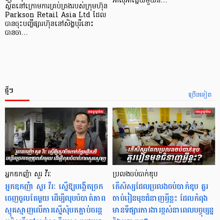
អាស៊ី​អាគ្នេយ៍​មួយ​ន…
ស្ថិតនៅក្រោមការគ្រប់គ្រងរបស់ក្រុមហ៊ុន
Parkson Retail Asia Ltd ដែល
បានចុះបញ្ចីផ្សារហ៊ុននៅសិង្ហបុរីនោះ
បានចា…
ថ្មីៗ
ច្រើនទៀត
អ្នកឧកញ៉ា សួរ វីរៈ
ប្រលងចប់បាក់ឌុប
អ្នកឧកញ៉ា សួរ វីរៈ ស្នើឱ្យបង្កើតច្រក
តើសិស្សដែលប្រលងចប់បាក់ឌុប គួរ
ចេញចូលតែមួយ ដើម្បីលុបបំបាត់ភាព
ចាប់រៀនមុខជំនាញអ្វីខ្លះ ដែលកំពុង
ស្មុគស្មាញលើការស្នើសុំបតភ្ជាប់ចរន្ត
មានទីផ្សារការងារខ្ពស់នាពេលបច្ចុប្បន្ន