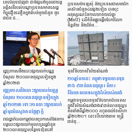
គេមើលឃើញថា ជាទីផ្សារនាំចូលរថយន្ត
ប្រទេសម៉ាឡេស៊ី និងប្រទេសជាសមាជិក
អគ្គិសនីរបស់បណ្តាប្រទេសមានសេដ្ឋ
អាស៊ានចំនួន៤ផ្សេងទៀត បានចុះ
កិច្ចជឿនលឿនក្នុងតំបន់មួយចំនួន ដូច
អនុស្សរណៈនៃការយោគយល់គ្នា
ជាចិន ជ…
(MoU) លើគំនិតផ្ដួចផ្ដើមចែករំលែក
ទិន្នន័យ និងព័ត៌ម…
រដ្ឋប្រកាសនឹងបោះផ្សាយលក់បណ្ណ
ទុនវិនិយោគ​វិស័យសំណង់
បំណុល ២០០លានដុល្លារទៀតក្នុង
២០ឆ្នាំមកនេះ កម្ពុជាទទួលបានទុន
ឆ្នាំ២០២៣
ជាង ៩ពាន់លានដុល្លារ ពីការ
រដ្ឋប្រកាសនឹងបោះផ្សាយលក់បណ្ណ
វិនិយោគបរទេសក្នុងវិស័យសំណង់
បំណុល ២០០លានដុល្លារទៀតក្នុង
កម្ពុជាទទួលបានទុនវិនិយោគពីបរទេស
ឆ្នាំ២០២៣ ទោះការបោះផ្សាយលក់
ក្នុងវិស័យសំណង់ជាង៩ពាន់លានដុល្លារ
ឆ្នាំមុនមិនសូវមានផ្លែផ្កាក្ដី
គិតតាំងពីឆ្នាំ២០០០ រហូតដល់ខែសីហា
ឆ្នាំ២០២០។ នេះបើយោងតាម មន្ត្រី
រាជរដ្ឋាភិបាលកម្ពុជាបានប្រកាសពីផែនការ
ជាន់ខ្…
បន្តបោះផ្សាយលក់មូលបត្ររដ្ឋចំនួន
២០០លានដុល្លារបន្ថែមទៀតនៅ