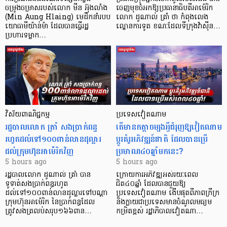
ចម្រូងចម្រាសរបស់លោក មីន អ៊ុងលាំង
ចេញមុខចំអកឱ្យប្រធានាធិបតីអាម៉េរិក
(Min Aung Hlaing) មេដឹកនាំរបប
លោក ដូណាល់ ត្រាំ ថា កំពុងលេង
យោធាមីយ៉ាន់ម៉ា ដែលបានធ្វើរដ្ឋ
ល្ខោនការទូត ខណៈដែលទីក្រុងវ៉ាស៊ីន…
ប្រហារទម្លាក…
វិស័យ​ពាណិជ្ជកម្ម
ប្រទេសវៀតណាម
រដ្ឋបាលលោក ត្រាំ សងប្រាក់ពន្ធ
តើមានកត្តាចម្បងអ្វីជំរុញឱ្យវៀតណាម
រហូតដល់ទៅ១០០ពាន់លានដុល្លារ
ប្តូរគំរូអភិវឌ្ឍន៍ជាតិ ដែលបានប្រើ
ដល់ក្រុមហ៊ុនអាម៉េរិកវិញ
ប្រមាណ៤០ឆ្នាំមកនេះ?
5 hours ago
5 hours ago
រដ្ឋបាលលោក ដូណាល់ ត្រាំ បាន​
ក្រោយការអភិវឌ្ឍអស់រយៈពេល
ទូទាត់សងប្រាក់ពន្ធរហូត
ជិត៤០ឆ្នាំ ដែលបានជួយឱ្យ​
ដល់ទៅ១០០ពាន់លានដុល្លារទៅបណ្ដា
ប្រទេសវៀតណាម ងើប​ផុតពីភាពក្រីក្រ
ក្រុមហ៊ុនអាម៉េរិក នៃប្រាក់ពន្ធដែល
និងក្លាយជាប្រទេសមានចំណូលមធ្យម
ត្រូវសងត្រលប់សរុប១៦៦ពាន…
កម្រិតខ្ពស់ រដ្ឋាភិបាលវៀតណា…