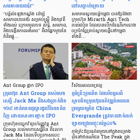
សមភាពយេនឌ័រ”
នៅសប្តាហ៍ក្រោយ
“បន្លឺសំឡេងកណ្តឹង ដើម្បី
សមាគមស្វាយចន្ទីកម្ពុជា បានឱ្យដឹងថា
សមភាពយេនឌ័រ សម្រាប់ស្ត្រី និងយុវតី
ក្រុមហ៊ុន Mirarth Agri Tech
ទាំងអស់ ក្រោមមូលបទ សិទ្ធិ, សមភាព,
របស់ជប៉ុន ដែលបានបើកដំណើរការរោង
និងបង្កើនភាពអង់អាច” គឺជាផ្នែកមួយនៃ
ចក្រកែច្នៃគ្រាប់ស្វាយចន្ទីនៅកម្ពុជា
គំនិតផ្ដួ…
តាំងពី…
Ant Group ផ្អាក​ IPO
វិស័យអចលនទ្រព្យ
ក្រុមហ៊ុន Ant Group របស់មហា
ភូមិគ្រឹះប្រណីត ដែលរឹបអូសពី
សេដ្ឋី Jack Ma នឹងសងប្រាក់ជិត
ស្ថាបនិកក្រុមហ៊ុនអភិវឌ្ឍន៍អចលន
១៦៨ ពាន់លានដុល្លារ​ជូនវិនិយោគិន
ទ្រព្យយក្សចិន China
វិញ ដោយសារការផ្អាក IPO
Evergrande ត្រូវបានដាក់លក់
ឡាយឡុងបញ្ចុះតម្លៃ៤០%
ក្រុមហ៊ុនបច្ចេកវិទ្យាហិរញ្ញវត្ថុ Ant
Group របស់មហាសេដ្ឋីចិន គឺលោក
ភូមិគ្រឹះដ៏ប្រណីតមួយនៅក្នុងគម្រោង
Jack Ma ដែលទើបប្រកាសបោះ
លំនៅឋានអភិជន The Peak ក្នុង