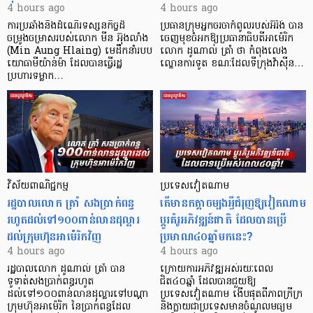
4 hours ago
4 hours ago
ការប្រឆាំងនឹងដំណើរទស្សនកិច្ចដ៏
ប្រធានក្រុមអ្នកចរចាកំពូលរបស់អ៊ីរ៉ង់ បាន
ចម្រូងចម្រាសរបស់លោក មីន អ៊ុងលាំង
ចេញមុខចំអកឱ្យប្រធានាធិបតីអាម៉េរិក
(Min Aung Hlaing) មេដឹកនាំរបប
លោក ដូណាល់ ត្រាំ ថា កំពុងលេង
យោធាមីយ៉ាន់ម៉ា ដែលបានធ្វើរដ្ឋ
ល្ខោនការទូត ខណៈដែលទីក្រុងវ៉ាស៊ីន…
ប្រហារទម្លាក…
វិស័យ​ពាណិជ្ជកម្ម
ប្រទេសវៀតណាម
រដ្ឋបាលលោក ត្រាំ សងប្រាក់ពន្ធ
តើមានកត្តាចម្បងអ្វីជំរុញឱ្យវៀតណាម
រហូតដល់ទៅ១០០ពាន់លានដុល្លារ
ប្តូរគំរូអភិវឌ្ឍន៍ជាតិ ដែលបានប្រើ
ដល់ក្រុមហ៊ុនអាម៉េរិកវិញ
ប្រមាណ៤០ឆ្នាំមកនេះ?
4 hours ago
4 hours ago
រដ្ឋបាលលោក ដូណាល់ ត្រាំ បាន​
ក្រោយការអភិវឌ្ឍអស់រយៈពេល
ទូទាត់សងប្រាក់ពន្ធរហូត
ជិត៤០ឆ្នាំ ដែលបានជួយឱ្យ​
ដល់ទៅ១០០ពាន់លានដុល្លារទៅបណ្ដា
ប្រទេសវៀតណាម ងើប​ផុតពីភាពក្រីក្រ
ក្រុមហ៊ុនអាម៉េរិក នៃប្រាក់ពន្ធដែល
និងក្លាយជាប្រទេសមានចំណូលមធ្យម