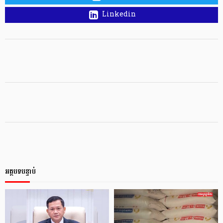
Linkedin
អត្ថបទបន្ទាប់