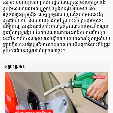
សៀមរាបបានគូសបញ្ជាក់ថា រដ្ឋបាលខេត្តសៀមរាបគាំទ្រ និង
ត្រៀមសហការជាមួយក្រុមហ៊ុនក្នុងការផ្តល់ព័ត៌មាន និង
ទិន្នន័យជូនក្រុមហ៊ុន ដើមី្យប្រមូលធាតុចូលនៃគម្រោងនេះឱ្យ
បានជាក់លាក់ និងឲ្យបានស៊ីជម្រៅក្នុងការសិក្សាគម្រោងនេះ
ដើមី្បបញ្ជៀសនូវរាល់ផលប៉ះពាល់ធ្ងន់ធ្ងរដល់តំបន់រមណីយដ្ឋាន
ប្រវត្តិសាស្ត្រអង្គរ។ តែយ៉ាងណាលោកអះអាងថា ការពិភាក្សា
នេះមិនទាន់បានលទ្ធផលនៅឡើយទេ ដោយសារគំនូសប្លង់ដែល
ក្រុមហ៊ុនបានបង្ហាញមិនបានបញ្ជាក់ទេថា តើគម្រោងនេះនឹងត្រូវ
ឆ្លងកាត់តំបន់អង្គរនៅចំណុចណាខ្លះ។
អត្ថបទគួរអាន