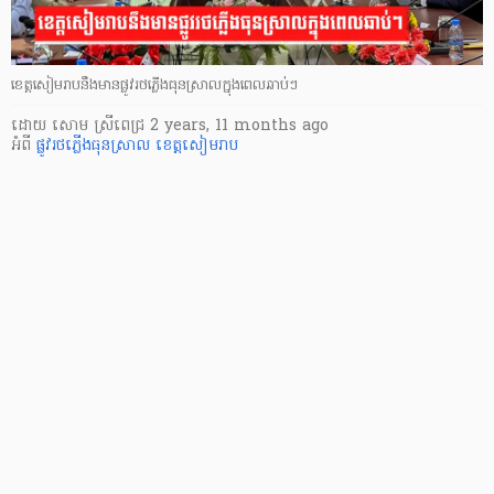
ខេត្តសៀមរាបនឹងមានផ្លូវរថភ្លើងធុនស្រាលក្នុងពេលឆាប់ៗ
ដោយ
សោម ស្រីពេជ្រ
2 years, 11 months ago
អំពី
ផ្លូវរថភ្លើងធុនស្រាល
ខេត្តសៀមរាប