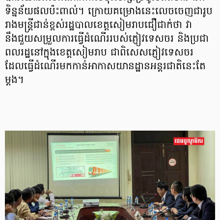
ទិន្នន័យផលប៉ះពាល់។ ក្រោយគម្រោងនេះលេចចេញជារូប
រាងមន្ត្រីជាន់ខ្ពស់រដ្ឋបាលខេត្តសៀមរាបជឿជាក់ថា វា
នឹងជួយសម្រួលការធ្វើដំណើររបស់ភ្ញៀវទេសចរ និងប្រជា
ពលរដ្ឋនៅក្នុងខេត្តសៀមរាប ជាពិសេសភ្ញៀវទេសចរ
ដែលធ្វើដំណើរមកកាន់អាកាសយានដ្ឋានអន្តរជាតិនេះតែ
ម្តង។