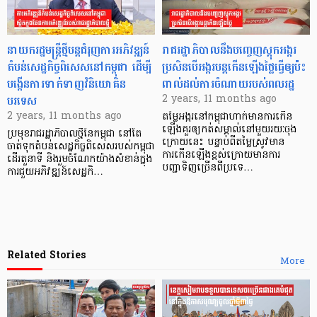
នាយករដ្ឋមន្ត្រីថ្មីបន្តជំរុញការអភិវឌ្ឍន៍
រាជរដ្ឋាភិបាលនឹងបញ្ចេញស្តុកអង្ករ
តំបន់សេដ្ឋកិច្ចពិសេសនៅកម្ពុជា ដើម្បី
ប្រសិនបើអង្ករបន្តកើនឡើងថ្លៃធ្វើឲ្យប៉ះ
បង្កើនការទាក់ទាញវិនិយោគិន
ពាល់ដល់ការចំណាយរបស់ពលរដ្ឋ
បរទេស
2 years, 11 months ago
2 years, 11 months ago
តម្លៃអង្ករនៅកម្ពុជាហាក់មានការកើន
ឡើងគួរឲ្យកត់សម្គាល់នៅមួយរយៈចុង
ប្រមុខរាជរដ្ឋាភិបាលថ្មីនៃកម្ពុជា នៅតែ
ក្រោយនេះ បន្ទាប់ពីតម្លៃស្រូវមាន
ចាត់ទុកតំបន់សេដ្ឋកិច្ចពិសេសរបស់កម្ពុជា
ការកើនឡើងខ្ពស់ក្រោយមានការ
ដើរតួនាទី និងរួមចំណែកយ៉ាងសំខាន់ក្នុង
បញ្ជាទិញច្រើនពីប្រទេ…
ការជួយអភិវឌ្ឍន៍សេដ្ឋកិ…
Related Stories
More