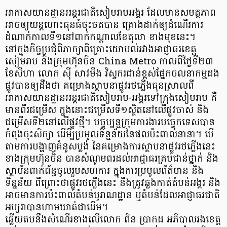
អាកាសយានដ្ឋានអន្តរជាតិសៀមរាបអង្គរ ដែលមានសមត្ថភាព
អាចឲ្យយន្តហោះធុនធំចុះចតបាន គ្រោងដាក់ឲ្យដំណើរការ
ដំណាក់កាលទី១នៅពាក់កណ្តាលខែតុលា ខាងមុខនេះ។
នៅក្នុងកិច្ចប្រជុំពិភាក្សាពិគ្រោះយោបល់រវាងអាជ្ញាធរខេត្ត
សៀមរាប និងក្រុមហ៊ុនចិន China Metro កាលពីថ្ងៃទី២៣
ខែសីហា លោក ស៊ី សាវមីង វិស្វករជាន់ខ្ពស់ផ្នែកចលនាកម្មដង
ផ្លូវបានឲ្យដឹងថា គម្រោងស្ថាបនាផ្លូវរថភ្លើងធុនស្រាលពី
អាកាសយានដ្ឋានអន្តរជាតិសៀមរាប-អង្គរទៅក្រុងសៀមរាប គឺ
មានពីរជម្រើស ក្នុងនោះជម្រើសទី១ស្ថិតនៅលើផ្លូវចាស់ និង
ជម្រើសទី២នៅលើផ្លូវថ្មី។ បច្ចុប្បន្នក្រុមការងារបច្ចេកទេសបាន
កំពុងចុះសិក្សា ដើមី្បប្រមូលទិន្នន័យនៃផលប៉ះពាល់នានា។ បើ
តាមការបង្ហាញគំនូសប្លង់ នៃគម្រោងការស្ថាបនាផ្លូវរថភ្លើងនេះ
ខាងក្រុមហ៊ុនចិន បានសំណូមពរដល់អាជ្ញាធរគ្រប់ជាន់ថ្នាក់ និង
ស្ថាប័នពាក់ព័ន្ធចូលរួមសហការ ក្នុងការប្រមូលព័ត៌មាន និង
ទិន្នន័យ ពីព្រោះថាផ្លូវរថភ្លើងនេះ នឹងត្រូវឆ្លងកាត់តំបន់អង្គរ និង
អាចមានការប៉ះពាល់តំបន់បូរាណដ្ឋាន ឬតំបន់ដែលអាជ្ញាធរជាតិ
អប្សរាបានហាមឃាត់ជាដើម។
ឆ្លើយតបនឹងសំណើរខាងលើលោក ពិន ប្រាកដ អភិបាលរងខេត្ត