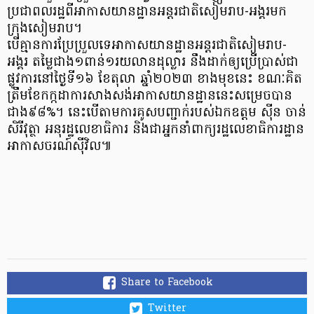
ប្រជាពលរដ្ឋពីអាកាសយានដ្ឋានអន្តរជាតិសៀមរាប-អង្គរមក
ក្រុងសៀមរាប។
បើគ្មានការប្រែប្រួលទេអាកាសយានដ្ឋានអន្តរជាតិសៀមរាប-
អង្គរ តម្លៃជាង១ពាន់១រយលានដុល្លារ នឹងដាក់ឲ្យប្រើប្រាស់ជា
ផ្លូវការនៅថ្ងៃទី១៦ ខែតុលា ឆ្នាំ២០២៣ ខាងមុខនេះ ខណៈគិត
ត្រឹមខែកក្កដាការសាងសង់អាកាសយានដ្ឋាននេះសម្រេចបាន
ជាង៩៨%។ នេះបើតាមការគូសបញ្ជាក់របស់ឯកឧត្តម ស៊ីន ចាន់
សិរីវុត្ថា អនុរដ្ឋលេខាធិការ និងជាអ្នកនាំពាក្យរដ្ឋលេខាធិការដ្ឋាន
អាកាសចរណ៍ស៊ីវិល៕
Share to Facebook
Twitter