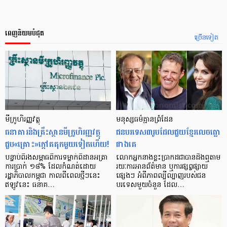
ពេញនិយមបំផុត
ច្រើនទៀត
មីក្រូ​ហិរញ្ញវត្ថុ
មនុស្ស​ធម៌​គ្មាន​ព្រំដែន
ធនាគារ​និង​គ្រឹះស្ថាន​មីក្រូ​ហិរញ្ញវត្ថុ​
ជន​បរទេស​៣​រូប​ដែល​ជួយ​ខ្មែរ​លេច​ធ្លោ​
ជួប«គ្រោះ»ក្តៅ​គគុក​មួយ​ទៀត​ហើយ!
ជាង​គេ
បន្ទាប់​ពី​រង​សម្ពាធ​​ពី​ការ​ទម្លាក់​ពិដាន​អត្រា​
លោកអ្នក​នាង​ខ្លះ​ប្រាកដ​ជា​បាន​​ដឹង​ឮ​តាម​
ការ​ប្រាក់ ១៨​% ដែល​កំណត់​ដោយ​
រយៈ​ការ​អាន​ព័ត៌មាន ឬ​ការ​ផ្សព្វផ្សាយ​
រដ្ឋាភិបាល​កម្ពុជា កាល​ពី​ពេល​ថ្មីៗ​នេះ
ផ្សេងៗ អំពី​ភាព​ល្បីល្បាញ​របស់​ជន​
ឥឡូវ​នេះ ធនាគ…
បរទេស​មួយ​ចំនួន ដែល…