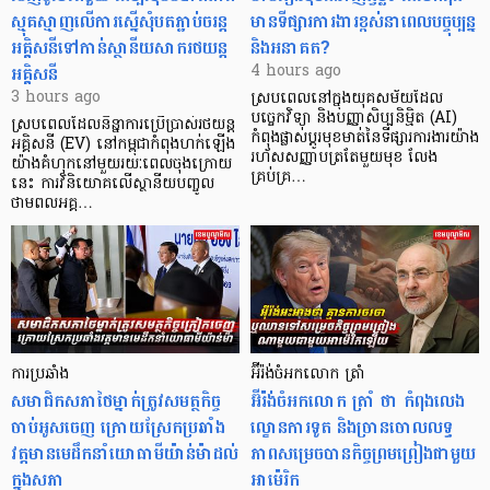
ស្មុគស្មាញលើការស្នើសុំបតភ្ជាប់ចរន្ត
មានទីផ្សារការងារខ្ពស់នាពេលបច្ចុប្បន្ន
អគ្គិសនីទៅកាន់ស្ថានីយសាករថយន្ត
និងអនាគត?
អគ្គិសនី
4 hours ago
3 hours ago
ស្របពេលនៅក្នុងយុគសម័យដែល
បច្ចេកវិទ្យា និងបញ្ញាសិប្បនិម្មិត (AI)
ស្របពេលដែលនិន្នាការប្រើប្រាស់រថយន្ត
កំពុងផ្លាស់ប្តូរមុខមាត់នៃទីផ្សារការងារយ៉ាង
អគ្គិសនី (EV) នៅកម្ពុជាកំពុងហក់ឡើង
រហ័សសញ្ញាបត្រតែមួយមុខ លែង
យ៉ាងគំហុកនៅមួយរយៈពេលចុងក្រោយ
គ្រប់គ្រ…
នេះ ការវិនិយោគលើស្ថានីយបញ្ចូល
ថាមពលអគ្គ…
ការប្រឆាំង
អ៊ីរ៉ង់ចំអកលោក ត្រាំ
សមាជិកសភាថៃម្នាក់ត្រូវសមត្ថកិច្ច
អ៊ីរ៉ង់ចំអកលោក ត្រាំ ថា កំពុងលេង
ចាប់អូសចេញ ក្រោយស្រែកប្រឆាំង
ល្ខោនការទូត និងច្រានចោលលទ្ធ
វត្តមានមេដឹកនាំយោធាមីយ៉ាន់ម៉ាដល់
ភាពសម្រេចបានកិច្ចព្រមព្រៀងជាមួយ
ក្នុងសភា
អាម៉េរិក