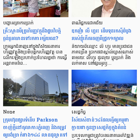
បញ្ហា​អត្រា​ការប្រាក់
ពាណិជ្ជករជោគជ័យ
គ្រឹះស្ថាន​មីក្រូ​ហិរញ្ញវត្ថុ​នឹង​ជួប​វិបត្តិ​
ឧកញ៉ា លី ហួរ៖ ដើមទុនរកស៊ីដំបូង
ធ្ងន់ធ្ងរ​ឈាន​ទៅ​រក​ការ​ក្ស័យធន?
របស់ខ្ញុំកើតចេញពីជ្រូក១ក្បាល
ក្រុម​អ្នក​ជំនាញ​នៅ​ក្នុង​វិស័យ​ធនាគារ
និយាយ​ពី​ឈ្មោះ លី ហួរ មាន​ប្រជាជន​
ហិរញ្ញវត្ថុ​និង​ប្រតិបត្តិករ​ហិរញ្ញ​វត្ថុ បាន​​
ភាគ​ច្រើន ប្រាកដ​ជា​ស្គាល់​ច្បាស់​ណាស់
លើក​ឡើង​ប្រហាក់​ប្រហែល​គ្នា​ថា ការ​ធ្វើ​
តាមរយៈ លីហួរ ដូរ​លុយ ប្តូរ​បា្រក់ និង​
អន្តរាគមន៍​ព…
លក់​មាស នៅ​ផ្សារ​អូរ​ឫ…
None
សេដ្ឋកិច្ច​
ក្រុមហ៊ុនផ្សារទំនើប Parkson
វិស័យ​សំខាន់ៗ​៤​ដែល​ធ្វើ​ឲ្យ​កម្ពុជា​
ចាញ់ក្ដីនៅតុលាការភ្នំពេញ និងតម្រូវ
ក្លាយ​ជា​កូន​ខ្លា​សេដ្ឋកិច្ច​ក្នុង​តំបន់
ឲ្យបង់ប្រាក់ជាង១៤៤ លានដុល្លារទៅ
ប្រទេស​កម្ពុជា​ត្រូវ​បាន​ធនាគារ​អភិវឌ្ឍន៍​