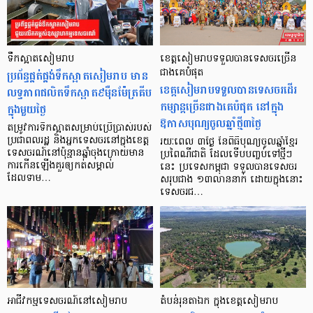
ទឹកស្អាតសៀមរាប
ខេត្តសៀមរាបទទួលបានទេសចរច្រើន
ប្រព័ន្ធផ្គត់ផ្គង់ទឹកស្អាតសៀមរាប មាន
ជាងគេបំផុត
ខេត្តសៀមរាបទទួលបានទេសចរដើរ
លទ្ធភាពផលិតទឹកស្អាត៩ម៉ឺនម៉ែត្រគីប
កម្សាន្ដច្រើនជាងគេបំផុត នៅក្នុង
ក្នុងមួយថ្ងៃ
ឱកាសបុណ្យចូលឆ្នាំថ្មី៣ថ្ងៃ
តម្រូវការទឹកស្អាតសម្រាប់ប្រើប្រាស់របស់
ប្រជាពលរដ្ឋ និងអ្នកទេសចរនៅក្នុងខេត្ត
រយៈពេល ៣ថ្ងៃ នៃពិធីបុណ្យចូលឆ្នាំខ្មែរ
ទេសចរណ៍នៅប៉ុន្មានឆ្នាំចុងក្រោយមាន
ប្រពៃណីជាតិ ដែលទើបបញ្ចប់ទៅថ្មីៗ
ការកើនឡើងគួរឲ្យកត់សម្គាល់
នេះ ប្រទេសកម្ពុជា ទទួលបានទេសចរ
ដែលទាម…
សរុបជាង ១៣លាននាក់ ដោយក្នុងនោះ
ទេសចរជ…
អាជីវកម្មទេសចរណ៍នៅសៀមរាប
តំបន់រុនតាឯក ក្នុងខេត្តសៀមរាប