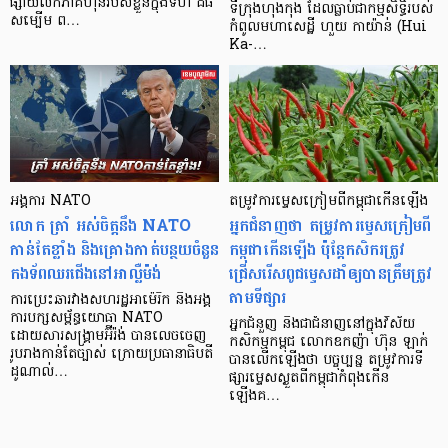
ផ្សាយលក់ភាគហ៊ុនរបស់ខ្លួនក្នុងទំហំ ដ៏ធំ
ទីក្រុងហុងកុង ដែលធ្លាប់ជាកម្មសិទ្ធិរបស់
សម្បើម ព…
កំពូលមហាសេដ្ឋី ហួយ កាយ៉ាន់ (Hui
Ka-…
អង្គការ NATO
តម្រូវការម្ទេសក្រៀមពីកម្ពុជាកើនឡើង
លោក ត្រាំ អស់ចិត្តនឹង NATO
អ្នកជំនាញថា តម្រូវការម្ទេសក្រៀមពី
កាន់តែខ្លាំង និងគ្រោងកាត់បន្ថយចំនួន
កម្ពុជាកើនឡើង ប៉ុន្ដែកសិករត្រូវ
កងទ័ពឈរជើងនៅអាល្លឺម៉ង់
ជ្រើសរើសពូជម្ទេសដាំឲ្យបានត្រឹមត្រូវ
តាមទីផ្សារ
ការប្រេះឆារវាងសហរដ្ឋអាម៉េរិក និងអង្គ
ការបក្សសម្ព័ន្ធយោធា NATO
អ្នកជំនួញ និងជាជំនាញនៅក្នុងវិស័យ
ដោយសារសង្គ្រាមអ៊ីរ៉ង់ បានលេចចេញ
កសិកម្មកម្ពុជ លោកឧកញ៉ា ហ៊ុន ឡាក់
រូបរាងកាន់តែច្បាស់ ក្រោយប្រធានាធិបតី
បានលើកឡើងថា បច្ចុប្បន្ន តម្រូវការទី
ដូណាល់…
ផ្សារម្ទេសស្ងួតពីកម្ពុជាកំពុងកើន
ឡើងគ…