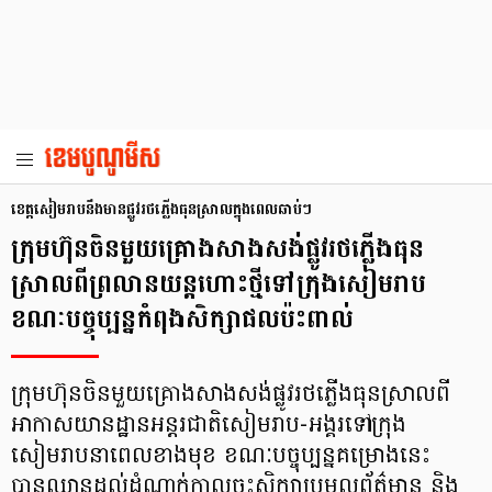
ខេត្តសៀមរាបនឹងមានផ្លូវរថភ្លើងធុនស្រាលក្នុងពេលឆាប់ៗ
ក្រុមហ៊ុនចិនមួយគ្រោងសាងសង់ផ្លូវរថភ្លើងធុន
ស្រាលពីព្រលានយន្តហោះថ្មីទៅក្រុងសៀមរាប
ខណៈបច្ចុប្បន្នកំពុងសិក្សាផលប៉ះពាល់
ក្រុមហ៊ុនចិនមួយគ្រោងសាងសង់ផ្លូវរថភ្លើងធុនស្រាលពី
អាកាសយានដ្ឋានអន្តរជាតិសៀមរាប-អង្គរទៅក្រុង
សៀមរាបនាពេលខាងមុខ ខណៈបច្ចុប្បន្នគម្រោងនេះ
បានឈានដល់ដំណាក់កាលចុះសិក្សាប្រមូលព័ត៌មាន និង