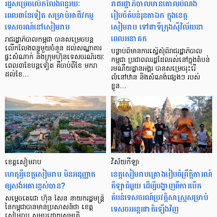
រដ្ឋសម្រេចលើកលែងពន្ធរយៈ
រាជរដ្ឋាភិបាលមានគោលបំណង
ពេល៣ខែទៀត សម្រាប់អាជីវកម្ម
រៀបចំតំបន់រុនតាឯក ក្នុងខេត្ត
ទេសចរណ៍នៅសៀមរាប
សៀមរាប ទៅជាទីក្រុងស៊ីវិល័យនា
ពេលអនាគត
រាជរដ្ឋាភិបាលកម្ពុជា បានសម្រេចបន្ដ
លើកលែងពន្ធមួយចំនួន ដល់សណ្ឋាគារ
បន្ទាប់ពីមានការស្នើសុំពីរាជរដ្ឋាភិបាល
ផ្ទះសំណាក់ និងក្រុមហ៊ុនទេសចរណ៍រយៈ
កម្ពុជា ប្រជាពលរដ្ឋដែលរស់នៅក្នុងតំបន់
ពេល៣ខែបន្តទៀត គឺចាប់ពីខែ មករា
រមណីយដ្ឋានអង្គរ បានសម្រេចរុះរើ
ដល់ខែ…
លំនៅឋាន និងសំណង់ផ្សេងៗ របស់
ខ្លួន…
ខេត្តសៀមរាប
វិស័យកីឡា
ហេតុអ្វីខេត្តសៀមរាប មិនអនុញ្ញាត
ខេត្តសៀមរាបគ្រោងរៀបចំព្រឹត្តិការណ៍
ឲ្យសង់អគារខ្ពស់បាន?
កីឡាធំមួយ ដើម្បីបង្ហាញពីការបើក
តំបន់ទេសចរណ៍ប្រវត្តិសាស្ត្រសម្រាប់
សម្ដេចតេជោ ហ៊ុន សែន នាយករដ្ឋមន្ត្រី
ទេសចរអន្តរជាតិឡើងវិញ
នៃកម្ពុជាបានមានប្រសាសន៍ថា ខេត្ត
សៀមរាប សម្បូរដោយសម្បត្តិ