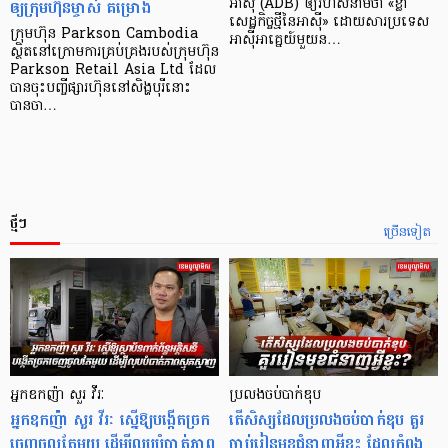
ឲ្យក្រុមហ៊ុនម្ចាស់ គម្រោង
អាស៊ី (ADB) ឲ្យ​រហ័ស​នាមថា «ខ្លា​
សេដ្ឋកិច្ច​ថ្មី​នៃ​អាស៊ី» ដោយសារ​ប្រទេស​
ក្រុមហ៊ុន Parkson Cambodia
អាស៊ី​អាគ្នេយ៍​មួយ​ន…
ស្ថិតនៅក្រោមការគ្រប់គ្រងរបស់ក្រុមហ៊ុន
Parkson Retail Asia Ltd ដែល
បានចុះបញ្ចីផ្សារហ៊ុននៅសិង្ហបុរីនោះ
បានចា…
ថ្មីៗ
ច្រើនទៀត
អ្នកឧកញ៉ា សួរ វីរៈ
ប្រលងចប់បាក់ឌុប
អ្នកឧកញ៉ា សួរ វីរៈ ស្នើឱ្យបង្កើតច្រក
តើសិស្សដែលប្រលងចប់បាក់ឌុប គួរ
ចេញចូលតែមួយ ដើម្បីលុបបំបាត់ភាព
ចាប់រៀនមុខជំនាញអ្វីខ្លះ ដែលកំពុង