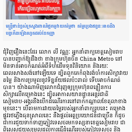
មន្ត្រីជាន់ខ្ពស់ក្រសួងពាណិជ្ជកម្មវាយតម្លៃថា តម្លៃប្រេងឥន្ធនៈអាចនឹង
បន្តកើនឡើងរហូតដល់ខែកញ្ញា
ជុំវិញរឿងនេះដែរ លោក លី វណ្ណៈ អ្នកនាំពាក្យខេត្តសៀមរាប
បានបញ្ជាក់ឱ្យដឹងថា ខាងក្រុមហ៊ុនចិន China Metro នៅ
មិនទាន់អាចកំណត់អំពីទំហំដើមទុនវិនិយោគ និងរយៈ
ពេលសាងសង់នៅឡើយទេ ដ្បិតពួកគេកំពុងរង់ចាំការសិក្សាវាយ
តម្លៃ និងការប្រមូលនូវទិន្នន័យផលប៉ះពាល់ ទើបអាចកំណត់
បាន។ យ៉ាងណាមិញលោកជំរុញឲ្យក្រុមហ៊ុនពន្លឿនការ
សិក្សាលើគម្រោងនេះ ដ្បិតអាកាសយានដ្ឋានអន្តរជាតិ
សៀមរាប-អង្គរនឹងបើកដំណើរការនៅពាក់កណ្តាលខែតុលាខាង
មុខនេះ។ បើតាមការវាយតម្លៃរបស់អ្នកនាំពាក្យរូបនេះ គម្រោង
ផ្លូវរថភ្លើងធុនស្រាលនេះ នឹងផ្តល់អត្ថប្រយោជន៍ជាច្រើន ក៏ដូច
ជាការជួយទាក់ទាញភ្ញៀវទេសចរមកទស្សនាខេត្តសៀមរាប ជា
ពិសេសជួយសម្រួលដល់ការធ្វើដំណើររបស់ភ្ញៀវទេសចរ និង