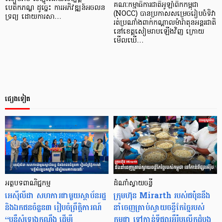
គណៈកម្មាធិការជាតិអូឡាំពិកកម្ពុជា
បេតិកភណ្ឌ ដូច្នេះ ការអភិវឌ្ឍន៍អចលន
(NOCC) បានប្រកាសសម្រេចរៀបចំទិវា
ទ្រព្យ ដោយការសា…
រត់ប្រណាំងពាក់កណ្តាលម៉ារ៉ាតុនអន្តរជាតិ
នៅខេត្តសៀមរាបឡើងវិញ ក្រោយ
មើលឃើ…
ផ្សេងទៀត
អត្ថបទពាណិជ្ជកម្ម
ដំណាំស្វាយចន្ទី
អេស៊ីលីដា សហការជាមួយស្ថាប័នរដ្ឋ
ក្រុមហ៊ុន Mirarth របស់ជប៉ុននឹង
និងឯកជនចំនួន៣ រៀបចំព្រឹត្តិការណ៍
នាំចេញគ្រាប់ស្វាយចន្ទីកែច្នៃរបស់
“បន្លឺសំឡេងកណ្តឹង ដើម្បី
កម្ពុជា ទៅកាន់ទីផ្សារអឺរ៉ុបលើកដំបូង