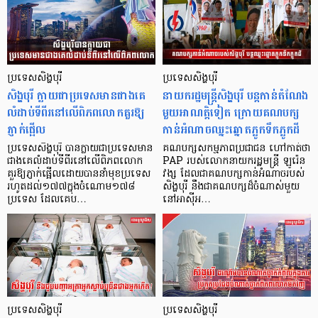
ប្រទេសសិង្ហបុរី
ប្រទេសសិង្ហបុរី
សិង្ហបុរី ក្លាយជាប្រទេសមានជាងគេ
នាយករដ្ឋមន្ត្រីសិង្ហបុរី បន្តកាន់តំណែង
លំដាប់ទីពីរនៅលើពិភពលោកគួរឱ្យ
មួយអាណត្តិទៀត ក្រោយគណបក្ស
ភ្ញាក់ផ្អើល
កាន់អំណាចឈ្នះឆ្នោតភ្លូកទឹកភ្លូកដី
ប្រទេសសិង្ហបុរី បានក្លាយជាប្រទេសមាន
គណបក្សសកម្មភាពប្រជាជន ហៅកាត់ថា
ជាងគេលំដាប់ទីពីរនៅលើពិភពលោក
PAP របស់លោកនាយករដ្ឋមន្រ្តី ឡូរ៉េន
គួរឱ្យភ្ញាក់ផ្អើលដោយបាននាំមុខប្រទេស
វង្ស ដែលជាគណបក្សកាន់អំណាចរបស់
រហូតដល់១៧៧ក្នុងចំណោម១៧៨
សិង្ហបុរី នឹងជាគណបក្សដ៏ចំណាស់មួយ
ប្រទេស ដែលគេប…
នៅអាស៊ីអ…
ប្រទេសសិង្ហបុរី
ប្រទេសសិង្ហបុរី