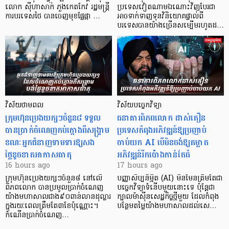
លោក ស៊ីហាសាក់ ភួងកេតកែវ រដ្ឋមន្ត្រី
ប្រទេសវៀតណាមឯណោះវិញបែរជា
ការបរទេសថៃ បានចេញមុខផ្លែផ្កា …
អាចទាក់ទាញទុនវិនិយោគផ្ទាល់ពី
បរទេសបានយ៉ាងច្រើនសម្បើមរហូតដ…
វិស័យថាមពល
វិស័យបច្ចេកវិទ្យា
ក្រុមហ៊ុនប្រេងយក្សៗចំនួន៨ ទទួល
ធនាគារពិភពលោក ដាស់តឿន
បានប្រាក់ចំណេញកប់ក្តោងពីសង្គ្រាម
ប្រទេសកំពុងអភិវឌ្ឍន៍ឱ្យប្រញាប់
ខណៈអ្នកជំនាញទាមទារឱ្យសង
ចាប់យក AI បើមិនចង់ឱ្យគម្លាត
ថ្លៃខូចខាតអាកាសធាតុ
អភិវឌ្ឍន៍រីកប៉ោងកាន់តែធំ
16 hours ago
17 hours ago
ក្រុមហ៊ុនប្រេងយក្សៗចំនួន៨ នៅលើ
បញ្ញាសិប្បនិម្មិត (AI) មិនមែនត្រឹមតែជា
ពិភពលោក បានប្រមូលប្រាក់ចំណេញ
បច្ចេកវិទ្យាទំនើបមួយនោះទេ ប៉ុន្តែជា
យ៉ាងមហាសាលជាង៩០ពាន់លានដុល្លារ
ក្បាលម៉ាស៊ីនសេដ្ឋកិច្ចថ្មីមួយ ដែលកំពុង
ក្នុងរយៈពេលត្រឹមតែ៣ខែប៉ុណ្ណោះ។
បន្ថែមតម្លៃយ៉ាងមហាសាលដល់សេ…
កំណើនប្រាក់ចំណេញ…