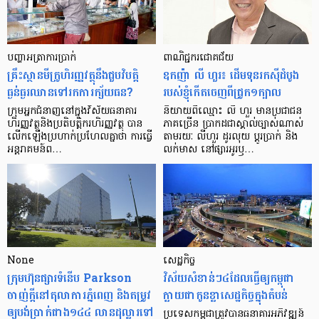
បញ្ហា​អត្រា​ការប្រាក់
ពាណិជ្ជករជោគជ័យ
គ្រឹះស្ថាន​មីក្រូ​ហិរញ្ញវត្ថុ​នឹង​ជួប​វិបត្តិ​
ឧកញ៉ា លី ហួរ៖ ដើមទុនរកស៊ីដំបូង
ធ្ងន់ធ្ងរ​ឈាន​ទៅ​រក​ការ​ក្ស័យធន?
របស់ខ្ញុំកើតចេញពីជ្រូក១ក្បាល
ក្រុម​អ្នក​ជំនាញ​នៅ​ក្នុង​វិស័យ​ធនាគារ
និយាយ​ពី​ឈ្មោះ លី ហួរ មាន​ប្រជាជន​
ហិរញ្ញវត្ថុ​និង​ប្រតិបត្តិករ​ហិរញ្ញ​វត្ថុ បាន​​
ភាគ​ច្រើន ប្រាកដ​ជា​ស្គាល់​ច្បាស់​ណាស់
លើក​ឡើង​ប្រហាក់​ប្រហែល​គ្នា​ថា ការ​ធ្វើ​
តាមរយៈ លីហួរ ដូរ​លុយ ប្តូរ​បា្រក់ និង​
អន្តរាគមន៍​ព…
លក់​មាស នៅ​ផ្សារ​អូរ​ឫ…
None
សេដ្ឋកិច្ច​
ក្រុមហ៊ុនផ្សារទំនើប Parkson
វិស័យ​សំខាន់ៗ​៤​ដែល​ធ្វើ​ឲ្យ​កម្ពុជា​
ចាញ់ក្ដីនៅតុលាការភ្នំពេញ និងតម្រូវ
ក្លាយ​ជា​កូន​ខ្លា​សេដ្ឋកិច្ច​ក្នុង​តំបន់
ឲ្យបង់ប្រាក់ជាង១៤៤ លានដុល្លារទៅ
ប្រទេស​កម្ពុជា​ត្រូវ​បាន​ធនាគារ​អភិវឌ្ឍន៍​