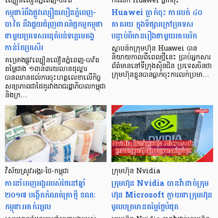
ល្បឿនលឿនភ្នំពេញ-បាវិត
ការលក់​ Huawei ធ្លាក់ចុះ
កម្ពុជារំពឹងផ្លូវល្បឿនលឿនភ្នំពេញ-
Huawei ធ្លាក់ចុះ ការលក់ ៤០
បាវិត នឹងជួយជំរុញពាណិជ្ជកម្មកម្ពុជា
ភាគរយ ក្នុងទីផ្សារក្រៅប្រទេស
ជាមួយប្រទេសអនុតំបន់ទន្លេមេគង្គ
បន្ទាប់ពីមានរឿងជាមួយអាមេរិក
កាន់តែប្រសើរ
ស្ថាបនិកក្រុមហ៊ុន Huawei បាន
និយាយកាលពីពេលថ្មីនេះ ប្រាប់អ្នកសារ
គម្រោងផ្លូវល្បឿនលឿនភ្នំពេញ-បាវិត
ព័ត៌មាននៅទីក្រុងស៊ិនជិន ប្រទេសចិនថា
តម្លៃជាង ១ពាន់៣រយលានដុល្លារ
ក្រុមហ៊ុនខ្លួនបានធ្លាក់ចុះការលក់ប្រមា…
បានឈានដល់ការចុះហត្ថលេខាលើកិច្ច
សន្យាភាពជាដៃគូរវាងរាជរដ្ឋាភិបាលកម្ពុជា
និងក្រ…
វិស័យ​ស្រូវ​អង្ករ-​ថៃ-​កម្ពុជា
ក្រុមហ៊ុន Nvidia
ការ​នាំ​ចេញ​អង្ករ​របស់​ថៃ​នៅ​ឆ្នាំ​
ក្រុមហ៊ុន Nvidia បានវ៉ាដាច់ក្រុម
២០១៧ បង្កើត​​កំណត់​ត្រា​ថ្មី ខណៈ​
ហ៊ុន Microsoft ក្លាយជាក្រុមហ៊ុន
កម្ពុជា​រអាក់​រអួល
មូលបត្រមានតម្លៃថ្លៃបំផុត