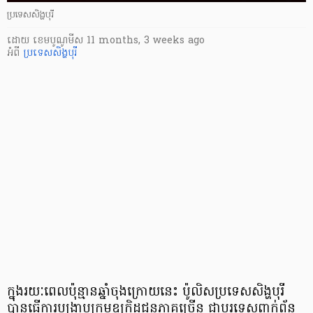
ប្រទេសសិង្ហបុរី
ដោយ
​ ខេមបូណូមីស
11 months, 3 weeks ago
អំពី
ប្រទេសសិង្ហបុរី
ក្នុងរយៈពេលប៉ុន្មានឆ្នាំចុងក្រោយនេះ ប៉ូលិសប្រទេសសិង្ហបុរី
បានធ្វើការបង្ក្រាបក្រុមឧក្រិដ្ឋជនភាគច្រើន ជាបរទេសពាក់ព័ន្ធ