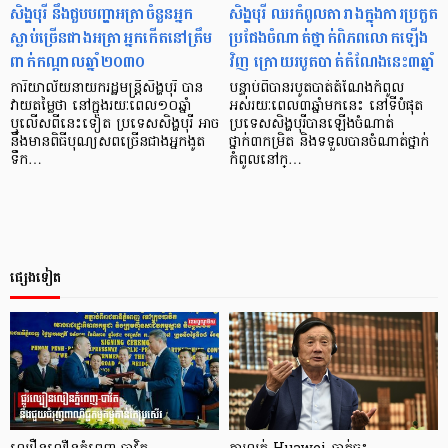
សិង្ហបុរី នឹងជួបបញ្ហាអត្រាចំនួនអ្នក
សិង្ហបុរី ឈរកំពូលតារាងក្នុងការប្រកួត
ស្លាប់ច្រើនជាងអត្រាអ្នកកើតនៅត្រឹម
ប្រជែងចំណាត់ថ្នាក់ពិភពលោកឡើង
ពាក់កណ្ដាលឆ្នាំ២០៣០
វិញ ក្រោយរបូតបាត់តំណែងនេះ៣ឆ្នាំ
ការិយាល័យនាយករដ្ឋមន្ត្រីសិង្ហបុរី បាន
បន្ទាប់ពីបានរបូតបាត់តំណែងកំពូល
វាយតម្លៃថា នៅក្នុងរយៈពេល១០ឆ្នាំ
អស់រយៈពេល៣ឆ្នាំមកនេះ នៅទីបំផុត
ឬលើសពីនេះទៀត ប្រទេសសិង្ហបុរី អាច
ប្រទេសសិង្ហបុរីបានឡើងចំណាត់
នឹងមានពិធីបុណ្យសពច្រើនជាងអ្នកងូត
ថ្នាក់៣កម្រិត និងទទួលបានចំណាត់ថ្នាក់
ទឹក…
កំពូលនៅក្…
ផ្សេងទៀត