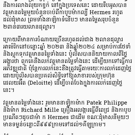
នឹងការលាងលុយកខ្វក់ នៅក្នុងប្រទេសនេះ ដោយរឹបអូសបាន
វត្ថុមានតម្លៃមួយចំនួនចាប់ពីកាបូបម៉ាកល្បី Hermes រហូត
ដល់ដុំមាស ព្រមទាំងនាឡិកាទំនើបៗ មានតម្លៃសរុបចំនួន
២ពាន់៣រយលានដុល្លារ។
ក្រោយពីមានការចំណាយច្រើនរហូតដល់ជាង ២លានដុល្លារ
អាម៉េរិកនៅចន្លោះឆ្នាំ ២០២៣ និងឆ្នាំ២០២៤ សម្រាប់ការថែទាំ
និងស្តុកទុកវត្ថុមានតម្លៃទាំងនេះ ប៉ូលិសបាននិយាយកាលពីថ្ងៃ
អង្គារថា ពួកគេនឹងលក់វត្ថុមានតម្លៃទាំងនេះ ដើម្បីយកទៅធ្វើការ
អភិវឌ្ឍជាតិ ប៉ុន្តែការលក់នេះនឹងត្រូវធ្វើតាមរយៈការលក់ដេញថ្លៃ
ដោយប៉ូលិសបានប្រគល់សិទ្ធិទៅឱ្យសាខារបស់ក្រុមហ៊ុន
ដេលយអ៊ីត (Deloitte) ដើម្បីចាត់ចែងក្នុងការលក់ដេញថ្លៃ
នេះ។
វត្ថុមានតម្លៃទាំងនេះ រួមមាននាឡិកាម៉ាក Patek Philippe
និងម៉ាក Richard Mille គ្រឿងអលង្ការធ្វើពីពេជ្រ និងកាបូប
ប្រណីតៗដូចជាម៉ា ក Hermes ជាដើម ខណៈដុំមាសនីមួយៗ
មានទម្ងន់ចន្លោះពី៩៩៩ក្រាមទៅដល់១គីឡូក្រាម។