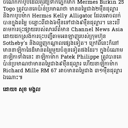
ចំណែកកាបូបដែលគួរឱ្យទាក់ភ្នែកម៉ាក Mermes Birkin 25
Togo ត្រូវបានគេប៉ាន់ប្រមាណថា មានតម្លៃជាង២ម៉ឺនដុល្លារ
និងកាបូបម៉ាក Hermès Kelly Alligator ដែលអាចលក់
បានក្នុងតម្លៃ ចន្លោះពីជាង៦ម៉ឺនទៅជាង៩ម៉ឺនដុល្លារ។ នេះបើ
តាមការចុះផ្សាយរបស់សារព័ត៌មាន Channel News Asia
ដោយដកស្រង់ការចុះបញ្ជីតាមអនឡាញរបស់ក្រុមហ៊ុន
Sotheby's និងឈ្មួញកណ្តាលផ្សេងទៀត។ ក្រៅពីនេះក៏នៅ
មាននាឡិកាដៃដ៏មានតម្លៃមួយចំនួនទៀតផងដែរ។ ក្នុងចំណោម
នាឡិកាទាំងនេះ នាឡិកាម៉ាក Patek Philippe ត្រូវបានគេ
ប៉ាន់ប្រមាណថាមានតម្លៃជាង៩ម៉ឺនដុល្លារ ហើយនាឡិកាម៉ាក
Richard Mille RM 67 អាចមានតម្លៃជាង ៣១ម៉ឺនដុល្លារ
ឯណោះ៕
ដោយ៖ សុខ មង្គល