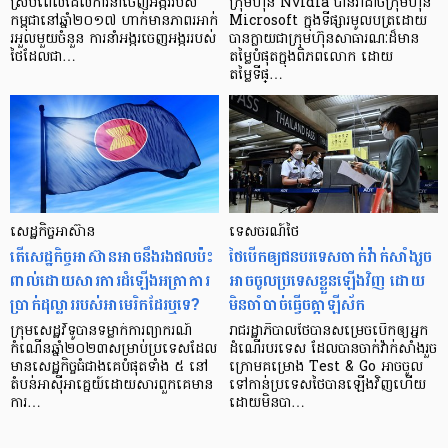
ស្រប​ពេល​ដែល​ការ​នាំចេញ​អង្ករ​របស់​
ក្រុមហ៊ុន Nvidia បានវ៉ាដាច់ក្រុមហ៊ុន
កម្ពុជា​នៅ​ឆ្នាំ​២០១៧ ហាក់​មាន​ភាព​រអាក់​
Microsoft ក្នុងទីផ្សារមូលបត្រដោយ
រអួល​មួយ​ចំនួន ការ​នាំ​អង្ករ​ចេញ​អង្ករ​របស់​
បានក្លាយជាក្រុមហ៊ុនសាធារណៈដ៏មាន
ថៃ​ដែល​ជា​…
តម្លៃបំផុតក្នុងពិភពលោក ដោយ
តម្លៃទីផ្…
សេដ្ឋកិច្ចអាស៊ាន
ទេសចរណ៍ថៃ
តើសេដ្ឋកិច្ចអាស៊ានអាចនឹងរងផលប៉ះ
ថៃបើកឲ្យជនបរទេសចាក់វ៉ាក់សាំងរួច
ពាល់ដោយសារការដំឡើងអត្រាការ
អាចចូលប្រទេសខ្លួនឡើងវិញ ដោយ
ប្រាក់ដុល្លាររបស់អាមេរិកដែរឬទេ?
មិនចាំបាច់ធ្វើចត្តាឡីស័ក
ក្រុមសេដ្ឋវិទូបានទម្លាក់ការព្យាករណ៍
រាជរដ្ឋាភិបាលថៃបានសម្រេចបើកឲ្យអ្នក
កំណើនឆ្នាំ២០២៣សម្រាប់ប្រទេសដែល
ដំណើរបរទេស ដែលបានចាក់វ៉ាក់សាំងរួច
មានសេដ្ឋកិច្ចធំជាងគេបំផុតទាំង ៥ នៅ
ក្រោមគម្រោង Test & Go អាចចូល
តំបន់អាស៊ីអាគ្នេយ៍ដោយសារពួកគេមាន
ទៅកាន់ប្រទេសថៃបានឡើងវិញហើយ
ការ…
ដោយមិនបា…