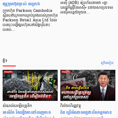
ឲ្យក្រុមហ៊ុនម្ចាស់ គម្រោង
អាស៊ី (ADB) ឲ្យ​រហ័ស​នាមថា «ខ្លា​
សេដ្ឋកិច្ច​ថ្មី​នៃ​អាស៊ី» ដោយសារ​ប្រទេស​
ក្រុមហ៊ុន Parkson Cambodia
អាស៊ី​អាគ្នេយ៍​មួយ​ន…
ស្ថិតនៅក្រោមការគ្រប់គ្រងរបស់ក្រុមហ៊ុន
Parkson Retail Asia Ltd ដែល
បានចុះបញ្ចីផ្សារហ៊ុននៅសិង្ហបុរីនោះ
បានចា…
ថ្មីៗ
ច្រើនទៀត
សំណល់អេឡិចត្រូនិក
វិស័យហិរញ្ញវត្ថុ
អាម៉េរិក រឹតបន្តឹងការនាំចេញកាក
ចិន ប្រើ​អំណាចពន្ធដាររឹតកអ្នកមាន