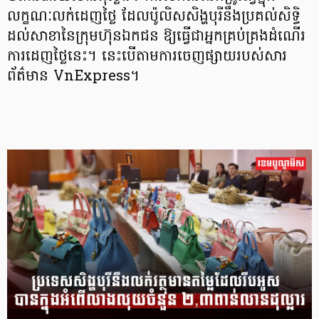
លក្ខណៈលក់ដេញថ្លៃ ដែលប៉ូលិសសិង្ហបុរីនឹងប្រគល់សិទ្ធិ
ដល់សាខានៃក្រុមហ៊ុនឯកជន ឱ្យធ្វើជាអ្នកគ្រប់គ្រងដំណើរ
ការដេញថ្លៃនេះ។ នេះបើតាមការចេញផ្សាយរបស់សារ
ព័ត៌មាន VnExpress។