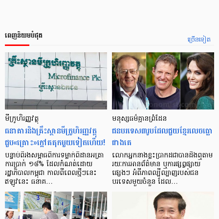
ពេញនិយមបំផុត
ច្រើនទៀត
មីក្រូ​ហិរញ្ញវត្ថុ
មនុស្ស​ធម៌​គ្មាន​ព្រំដែន
ធនាគារ​និង​គ្រឹះស្ថាន​មីក្រូ​ហិរញ្ញវត្ថុ​
ជន​បរទេស​៣​រូប​ដែល​ជួយ​ខ្មែរ​លេច​ធ្លោ​
ជួប«គ្រោះ»ក្តៅ​គគុក​មួយ​ទៀត​ហើយ!
ជាង​គេ
បន្ទាប់​ពី​រង​សម្ពាធ​​ពី​ការ​ទម្លាក់​ពិដាន​អត្រា​
លោកអ្នក​នាង​ខ្លះ​ប្រាកដ​ជា​បាន​​ដឹង​ឮ​តាម​
ការ​ប្រាក់ ១៨​% ដែល​កំណត់​ដោយ​
រយៈ​ការ​អាន​ព័ត៌មាន ឬ​ការ​ផ្សព្វផ្សាយ​
រដ្ឋាភិបាល​កម្ពុជា កាល​ពី​ពេល​ថ្មីៗ​នេះ
ផ្សេងៗ អំពី​ភាព​ល្បីល្បាញ​របស់​ជន​
ឥឡូវ​នេះ ធនាគ…
បរទេស​មួយ​ចំនួន ដែល…