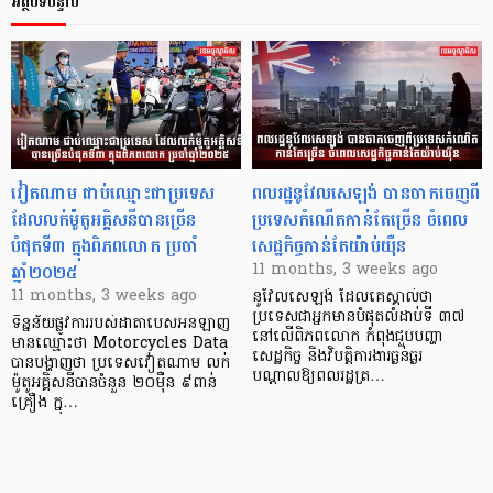
អត្ថបទបន្ទាប់
វៀតណាម ជាប់ឈ្មោះជាប្រទេស
ពលរដ្ឋនូវែលសេឡង់ បានចាកចេញពី
ដែលលក់ម៉ូតូអគ្គិសនីបានច្រើន
ប្រទេសកំណើតកាន់តែច្រើន ចំពេល
បំផុតទី៣ ក្នុងពិភពលោក ប្រចាំ
សេដ្ឋកិច្ចកាន់តែយ៉ាប់យ៉ឺន
ឆ្នាំ២០២៥
11 months, 3 weeks ago
11 months, 3 weeks ago
នូវែលសេឡង់ ដែលគេស្គាល់ថា
ប្រទេសជាអ្នកមានបំផុតលំដាប់ទី ៣៧
ទិន្នន័យផ្លូវការរបស់ដាតាបេសអនឡាញ
នៅលើពិភពលោក កំពុងជួបបញ្ហា
មានឈ្មោះថា Motorcycles Data
សេដ្ឋកិច្ច និងវិបត្តិការងារធ្ងន់ធ្ងរ
បានបង្ហាញថា ប្រទេសវៀតណាម លក់
បណ្ដាលឱ្យពលរដ្ឋត្រ…
ម៉ូតូអគ្គិសនីបានចំនួន ២០ម៉ឺន ៩ពាន់
គ្រឿង ក្នុ…