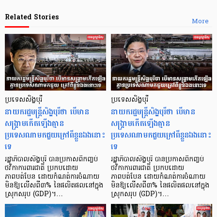
Related Stories
More
ប្រទេសសិង្ហបុរី
ប្រទេសសិង្ហបុរី
នាយករដ្ឋមន្ត្រីសិង្ហបុរីថា បើមាន
នាយករដ្ឋមន្ត្រីសិង្ហបុរីថា បើមាន
សង្គ្រាមកើតឡើងគ្មាន
សង្គ្រាមកើតឡើងគ្មាន
ប្រទេសណាមកជួយក្រៅពីខ្លួនឯងនោះ
ប្រទេសណាមកជួយក្រៅពីខ្លួនឯងនោះ
ទេ
ទេ
រដ្ឋាភិបាលសិង្ហបុរី បានប្រកាសពីកញ្ចប់
រដ្ឋាភិបាលសិង្ហបុរី បានប្រកាសពីកញ្ចប់
ថវិកាការពារជាតិ ប្រកបដោយ
ថវិកាការពារជាតិ ប្រកបដោយ
ភាពបត់បែន ដោយកំណត់ការចំណាយ
ភាពបត់បែន ដោយកំណត់ការចំណាយ
មិនឱ្យលើសពី៣% នៃផលិតផលនៅក្នុង
មិនឱ្យលើសពី៣% នៃផលិតផលនៅក្នុង
ស្រុកសរុប (GDP)។…
ស្រុកសរុប (GDP)។…