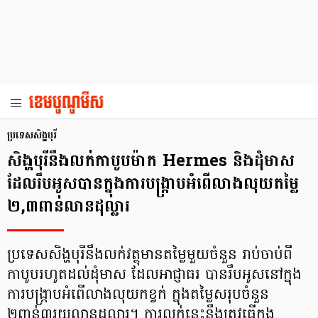
ប្រទេសសិង្ហបុរី
សិង្ហបុរីនឹងលក់កាបូបម៉ាក Hermes និងដុំមាស
ដែលរឹបអូសបានក្នុងការបង្ក្រាបអំពើលាងលុយតម្លៃ
២,៣ពាន់លានដុល្លារ
ប្រទេសសិង្ហបុរីនឹងលក់វត្ថុមានតម្លៃមួយចំនួន រាប់ចាប់ពី
កាបូបរហូតដល់ដុំមាស ដែលអាជ្ញាធរ បានរឹបអូសនៅក្នុង
ការបង្ក្រាបអំពើលាងលុយកខ្វក់ ក្នុងតម្លៃសរុបចំនួន
២ពាន់៣រយលានដុល្លារ។ ការលក់នេះនឹងត្រូវធ្វើក្នុង