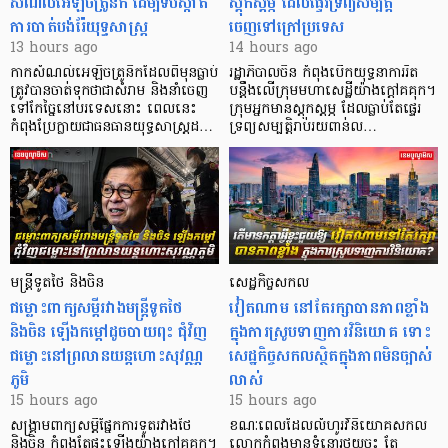
សំណល់អេឡិចត្រូនិក ដើម្បីទប់ស្កាត់
ស្ដុកស្ដម្ភ ដែលផ្ទេរទ្រព្យសម្បត្តិ
ការបាត់បង់រ៉ែយុទ្ធសាស្ត្រ
ចេញទៅក្រៅប្រទេស
13 hours ago
14 hours ago
កាក​សំណល់​អេឡិច​ត្រូនិកដែល​ពីមុនធ្លាប់​
រដ្ឋាភិបាលចិន កំពុងបើកយុទ្ធនាការរឹត
ត្រូវបានចាត់ទុកថាជាសំរាម និងនាំចេញ
បន្តឹងលើក្រុមមហាសេដ្ឋី​យ៉ាង​ក្ដៅគគុក។
ទៅកែច្នៃនៅបរទេស​នោះ ពេលនេះ
​ក្រុមអ្នកមានស្ដុកស្ដម្ភ ដែល​ធ្លាប់​តែផ្ទេរ
កំពុងប្រែក្លាយជាធនធានយុទ្ធសាស្ត្រដ…
ទ្រព្យសម្បត្តិរាប់រយពាន់ល…
មន្ត្រីទូតថៃ និងចិន
សេដ្ឋកិច្ចសកល
ជម្លោះពាក្យសម្តីរវាងមន្ត្រីទូតថៃ
វៀតណាម នៅតែរក្សាបានភាពខ្លាំង
និងចិន ឡើងកម្ដៅដូចបាយពុះ ជុំវិញ
ក្នុងការស្រូបទាញការវិនិយោគ​ ទោះ
ជម្លោះនៅព្រលានយន្តហោះសុវណ្ណ
សេដ្ឋកិច្ចសកលស្ថិតក្នុងភាពមិនច្បាស់
ភូមិ
លាស់
15 hours ago
15 hours ago
សង្គ្រាមពាក្យសម្តីផ្នែកការទូតរវាងថៃ
ខណៈពេលដែលលំហូរវិនិយោគសកល
និងចិន កំពុងតែផ្ទុះឡើងយ៉ាងក្តៅគគុក។
លោកកំពុងមានទំនោរថយចុះ តែ