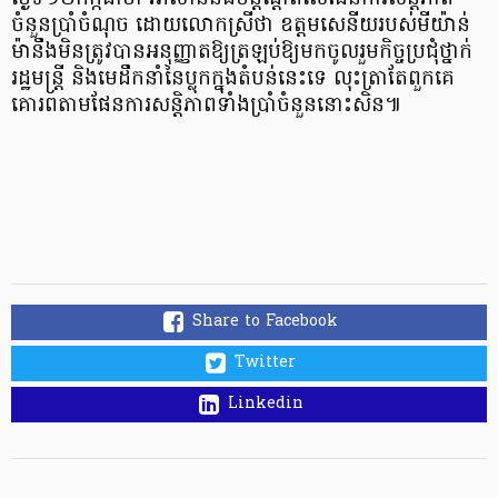
ចំនួនប្រាំចំណុច ដោយលោកស្រីថា ឧត្តមសេនីយរបស់មីយ៉ាន់
ម៉ានឹងមិនត្រូវបានអនុញ្ញាតឱ្យត្រឡប់ឱ្យមកចូលរួមកិច្ចប្រជុំថ្នាក់
រដ្ឋមន្ត្រី និងមេដឹកនាំនៃប្លុកក្នុងតំបន់នេះទេ លុះត្រាតែពួកគេ
គោរពតាមផែនការសន្តិភាពទាំងប្រាំចំនួននោះសិន៕
Share to Facebook
Twitter
Linkedin