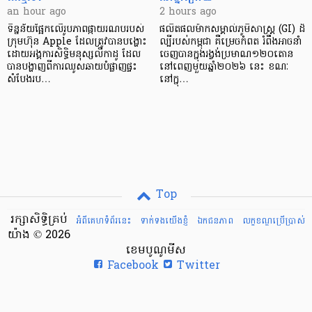
an hour ago
2 hours ago
ទិន្នន័យផ្អែកលើរូបភាពផ្កាយរណបរបស់
ផលិតផលម៉ាកសម្គាល់ភូមិសាស្ត្រ (GI) ដ៏
ក្រុមហ៊ុន Apple ដែលត្រូវបានបង្ហោះ
ល្បីរបស់កម្ពុជា គឺម្រេចកំពត រំពឹងអាចនាំ
ដោយអង្គការសិទ្ធិមនុស្សលីកាដូ ដែល
ចេញបានក្នុងរង្វង់ប្រមាណ១២០តោន
បានបង្ហាញពីការឈូសឆាយបំផ្លាញផ្ទះ
នៅពេញមួយឆ្នាំ២០២៦ នេះ ខណៈ
សំបែងរប…
នៅក្នុ…
Top
រក្សាសិទ្ធិគ្រប់
អំពីគេហទំព័រនេះ
ទាក់ទងយើងខ្ញំ
ឯកជនភាព
លក្ខខណ្ឌ​ប្រើ​ប្រាស់
យ៉ាង © 2026
ខេមបូណូមីស
Facebook
Twitter