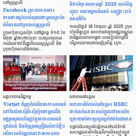
នៅអូស្ត្រាលី
ទិវាបរិច្ចាគឈាមឆ្នាំ 2025 របស់មិត្ត
Facebook ច្រាន​ចោល​ការ
ហ្វូន៖ ឈាមមួយតំណក់ សង្គ្រោះរាប់
ទាមទារ​ឲ្យ​ចែក​ចំណូល​ជាមួយ​ស្ថាប័ន​
លានជីវិត
ព័ត៌មាន​នៅប្រទេស​អូស្ត្រាលី
កាលពីថ្ងៃទី 18 ខែតុលា ឆ្នាំ 2025 ក្រុម
ហ៊ុនមិត្តហ្វូន សហការជាមួយមជ្ឈមណ្ឌល
ក្រុមហ៊ុន​ហ្វេសប៊ុក នៅថ្ងៃចន្ទ ទី១៥ ខែ
ជាតិផ្តល់ឈាមកម្ពុជា បានរៀបចំកម្មវិធី
មិថុនា ឆ្នាំ​២០២០នេះ បានច្រាន​ចោល​
បរិច្ចាគឈាមដោយស្ម័គ្រចិត្ត ក្រោ…
ការអំពាវនាវ​ពីរដ្ឋាភិបាល​អូស្ត្រាលី និង​
ក្រុមហ៊ុន​សារព័ត៌មាន​អ…
អត្ថបទពាណិជ្ជកម្ម
ធនាគារអង់គ្លេស​
Vietjet ជំរុញកំណើនអាកាសចរណ៍
ធនាគារដ៏ធំរបស់អង់គ្លេស HSBC
នៅតំបន់អាស៊ីប៉ាស៊ីហ្វិកជាមួយនឹង
ដាក់លក់សាខារបស់ខ្លួននៅអាមេរិក
មជ្ឈមណ្ឌលហិរញ្ញវត្ថុអាកាសចរណ៍
ក្រោយទប់ការប្រកួតប្រជែងលែងបាន
ក្នុងតំបន់ និងកិច្ចព្រមព្រៀងសំខាន់ថ្មីៗ
បន្ទាប់ពីបានប្រតិបត្តិការនៅលើទឹកដី
លើការអភិវឌ្ឍកងនាវាអាកាសចរ
សហរដ្ឋអាមេរិកដំណើរការមិនសូវរលូន