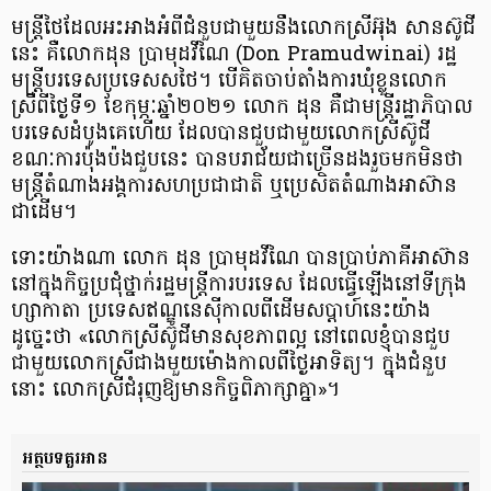
មន្ត្រីថៃដែលអះអាងអំពីជំនួបជាមួយនឹងលោកស្រីអ៊ុង សានស៊ូជី
នេះ គឺលោកដុន ប្រាមុដវីណៃ (Don Pramudwinai) រដ្ឋ
មន្ត្រីបរទេសប្រទេសសថៃ។ បើគិតចាប់តាំងការឃុំខ្លួនលោក
ស្រីពីថ្ងៃទី១ ខែកុម្ភៈឆ្នាំ២០២១ លោក ដុន គឺជាមន្ត្រីរដ្ឋាភិបាល
បរទេសដំបូងគេហើយ ដែលបានជួបជាមួយលោកស្រីស៊ូជី
ខណៈការប៉ុងប៉ងជួបនេះ បានបរាជ័យជាច្រើនដងរួចមកមិនថា
មន្ត្រីតំណាងអង្គការសហប្រជាជាតិ ឬប្រេសិតតំណាងអាស៊ាន
ជាដើម។
ទោះយ៉ាងណា លោក ដុន ប្រាមុដវីណៃ បានប្រាប់ភាគីអាស៊ាន
នៅក្នុងកិច្ចប្រជុំថ្នាក់រដ្ឋមន្ត្រីការបរទេស ដែលធ្វើឡើងនៅទីក្រុង
ហ្សាកាតា ប្រទេសឥណ្ឌូនេស៊ីកាលពីដើមសប្តាហ៍នេះយ៉ាង
ដូច្នេះថា «លោកស្រីស៊ូជីមានសុខភាពល្អ នៅពេលខ្ញុំបានជួប
ជាមួយលោកស្រីជាងមួយម៉ោងកាលពីថ្ងៃអាទិត្យ។ ក្នុងជំនួប
នោះ លោកស្រីជំរុញឱ្យមានកិច្ចពិភាក្សាគ្នា»។
អត្ថបទគួរអាន