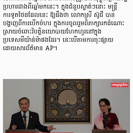
ប្រហារជាងពីរឆ្នាំមកនេះ។ ក្នុងជំនួបស្ងាត់ៗនោះ មន្ត្រី
ការទូតថៃដដែលនេះ ឱ្យដឹងថា លោកស្រី ស៊ូជី បាន
បង្ហាញពីការបើកចំហរ ក្នុងការចូលរួមពិភាក្សារកដំណោះ
ស្រាយចំពោះវិបត្តិនយោបាយហែកហួរនៅក្នុង
ប្រទេសមីយ៉ាន់ម៉ាផងដែរ។ នេះបើតាមការចុះផ្សាយ
ដោយសារព័ត៌មាន AP។