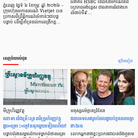
ធនាគារ HSBC ដែលដើមកំណើតពី
ភ្នំពេញ ថ្ងៃទី ៦ ខែកុម្ភៈ ឆ្នាំ ២០២៦ –
ចក្រភពអង់គ្លេស ជាធនាគារធំជាងគេ
ក្រុមហ៊ុនអាកាសចរណ៍ Vietjet បាន
លំដាប់ទី៩…
ប្រកាសពីព្រឹត្តិការណ៍សំខាន់ៗជាបន្ត
បន្ទាប់ ដើម្បីគាំទ្រដល់ការពង្រីកខ្ល…
ពេញនិយមបំផុត
ច្រើនទៀត
មីក្រូ​ហិរញ្ញវត្ថុ
មនុស្ស​ធម៌​គ្មាន​ព្រំដែន
ធនាគារ​និង​គ្រឹះស្ថាន​មីក្រូ​ហិរញ្ញវត្ថុ​
ជន​បរទេស​៣​រូប​ដែល​ជួយ​ខ្មែរ​លេច​ធ្លោ​
ជួប«គ្រោះ»ក្តៅ​គគុក​មួយ​ទៀត​ហើយ!
ជាង​គេ
បន្ទាប់​ពី​រង​សម្ពាធ​​ពី​ការ​ទម្លាក់​ពិដាន​អត្រា​
លោកអ្នក​នាង​ខ្លះ​ប្រាកដ​ជា​បាន​​ដឹង​ឮ​តាម​