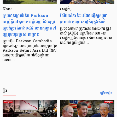
None
សេដ្ឋកិច្ច​
ក្រុមហ៊ុនផ្សារទំនើប Parkson
វិស័យ​សំខាន់ៗ​៤​ដែល​ធ្វើ​ឲ្យ​កម្ពុជា​
ចាញ់ក្ដីនៅតុលាការភ្នំពេញ និងតម្រូវ
ក្លាយ​ជា​កូន​ខ្លា​សេដ្ឋកិច្ច​ក្នុង​តំបន់
ឲ្យបង់ប្រាក់ជាង១៤៤ លានដុល្លារទៅ
ប្រទេស​កម្ពុជា​ត្រូវ​បាន​ធនាគារ​អភិវឌ្ឍន៍​
ឲ្យក្រុមហ៊ុនម្ចាស់ គម្រោង
អាស៊ី (ADB) ឲ្យ​រហ័ស​នាមថា «ខ្លា​
សេដ្ឋកិច្ច​ថ្មី​នៃ​អាស៊ី» ដោយសារ​ប្រទេស​
ក្រុមហ៊ុន Parkson Cambodia
អាស៊ី​អាគ្នេយ៍​មួយ​ន…
ស្ថិតនៅក្រោមការគ្រប់គ្រងរបស់ក្រុមហ៊ុន
Parkson Retail Asia Ltd ដែល
បានចុះបញ្ចីផ្សារហ៊ុននៅសិង្ហបុរីនោះ
បានចា…
ថ្មីៗ
ច្រើនទៀត