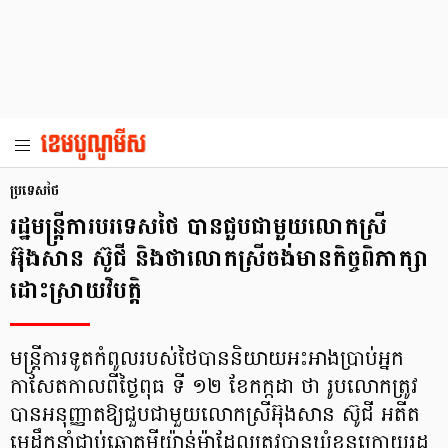
ប្រទេសថៃ
រដ្ឋមន្ត្រីការបរទេសថៃ បានជួបជាមួយលោកស្រី
អ៊ុងសាន ស៊ូជី និងថាលោកស្រីចង់មានកិច្ចពិភាក្សា
ដោះស្រាយវិបត្តិ
មន្ត្រីការទូតកំពូលរបស់ថៃបាននិយាយអះអាងប្រាប់អ្នក
កាសែតកាលពីថ្ងៃពុធ ទី ១២ ខែកក្កដា ថា រូបលោកត្រូវ
បានអនុញ្ញាតឱ្យជួបជាមួយលោកស្រីអ៊ុងសាន ស៊ូជី អតីត
មេដឹកនាំជាប់ឆ្នោតមីយ៉ាន់ម៉ាដែលត្រូវបានឃុំខ្លួនក្រោយរដ្ឋ