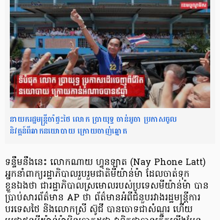
នាយករដ្ឋមន្ត្រីចាំផ្ទះថៃ លោក ប្រាយុទ្ធ ចាន់អូចា ប្រកាសចូល
និវត្តន៍ពីឆាកនយោបាយ ក្រោយចាញ់ឆ្នោត
ទន្ទឹមនឹងនេះ លោកណាយ ហ្វុនឡាត (Nay Phone Latt)
អ្នកនាំពាក្យរដ្ឋាភិបាលរួបរួមជាតិមីយ៉ាន់ម៉ា ដែលចាត់ទុក
ខ្លួនឯងថា ជារដ្ឋាភិបាលស្រមោលរបស់ប្រទេសមីយ៉ាន់ម៉ា បាន
ប្រាប់សារព័ត៌មាន AP ថា ព័ត៌មានអំពីជំនួបរវាងរដ្ឋមន្ត្រីការ
បរទេសថៃ និងលោកស្រី ស៊ូជី បានចោទជាសំណួរ ហើយ