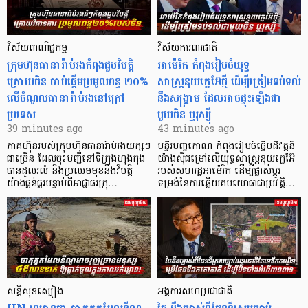
វិស័យពាណិជ្ជកម្ម
វិស័យការពារជាតិ
ក្រុមហ៊ុនធានារ៉ាប់រងកំពុងជួបវិបត្តិ
អាម៉េរិក កំពុងរៀបចំយុទ្ធ
ក្រោយចិន ចាប់ផ្តើមប្រមូលពន្ធ ២០%
សាស្ត្រនុយក្លេអ៊ែថ្មី ដើម្បីត្រៀមទប់ទល់
លើចំណូលធានារ៉ាប់រងនៅក្រៅ
នឹងសង្គ្រាម ដែលអាចផ្ទុះឡើងជា
ប្រទេស
មួយចិន ឬរុស្ស៊ី
39 minutes ago
43 minutes ago
ភាគហ៊ុនរបស់ក្រុមហ៊ុនធានារ៉ាប់រងយក្សៗ
មន្ទីរបញ្ចកោណ កំពុងរៀបចំធ្វើបដិវត្តន៍
ជាច្រើន ដែលចុះបញ្ជីនៅទីក្រុងហុងកុង
យ៉ាងស៊ីជម្រៅលើយុទ្ធសាស្ត្រនុយក្លេអ៊ែ
បានដួលរលំ និងប្រឈមមុខនឹងវិបត្តិ
របស់សហរដ្ឋអាម៉េរិក ដើម្បីផ្លាស់ប្តូរ
យ៉ាងធ្ងន់ធ្ងរបន្ទាប់ពីអាជ្ញាធរក្រុ…
ទម្រង់នៃការឆ្លើយតបយោធាជាប្រវត្តិ…
សន្តិសុខស្បៀង
អង្គការសហប្រជាជាតិ