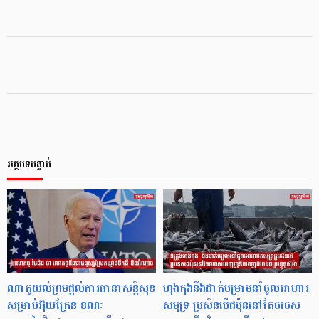
អត្ថបទបន្ទាប់
ណាតូយល់ព្រមផ្តល់ការធានាសន្តិសុខ
ហុងកុងនឹងដាក់បម្រាមនាំចូលអាហារ
សម្រាប់អ៊ុយក្រែន ខណៈ
សមុទ្រ ប្រសិនបើជប៉ុននៅតែចចេស