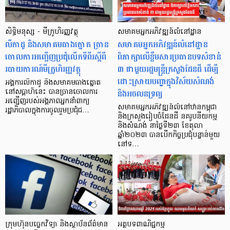
សិទ្ធិ​មនុស្ស - មីក្រូ​ហិរញ្ញ​វត្ថុ
សមាគមអ្នកអភិវឌ្ឍន៍លំនៅដ្ឋាន
លីកាដូ និង​សមាគម​ធាង​ត្នោត ច្រាន​
សមាគមអ្នកអភិវឌ្ឍន៍លំនៅដ្ឋាន
ចោល​ការ​អញ្ជើញ​ប្រជុំ​លើក​ទីពីរ​ស្តីពី​
ពិភាក្សាលើខ្លឹមសារប្រធានបទសំខាន់
របាយការណ៍​មីក្រូ​ហិរញ្ញវត្ថុ
៣ ជាមួយរដ្ឋមន្ត្រីក្រសួងដែនដី ដើម្បី
ដោះស្រាយបញ្ហាក្នុងវិស័យសំណង់
អង្គការ​លីកាដូ និង​សមាគម​ធាងត្នោត
និងអចលនទ្រព្យ
នៅសប្ដាហ៍នេះ បាន​ច្រានចោល​ការ​
អញ្ជើញ​របស់​អង្គភាព​អ្នក​នាំ​ពាក្យ​
សមាគមអ្នកអភិវឌ្ឍន៍លំនៅឋានកម្ពុជា
រដ្ឋាភិបាល​ក្នុង​ការ​ចូលរួម​ប្រជុំ​ជ…
និងក្រសួងរៀបចំដែនដី នគរូបនីយកម្ម
និងសំណង់ នាថ្ងៃទី២៣ ខែតុលា
ឆ្នាំ២០២៣ បានបើកកិច្ចប្រជុំបន្ទាន់មួយ
នៅទ…
ក្រុមហ៊ុន​បច្ចេកវិទ្យា និង​ស្ថាប័ន​ព័ត៌មាន​
អត្ថបទពាណិជ្ជកម្ម