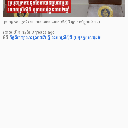
ប្រមុខអ្នកការទូតថៃថាបានជួបជាមួយលោកស្រីស៊ូជី ក្រោយឃុំខ្លួនជាង២ឆ្នាំ
ដោយ
ហ៊ុន គន្ធថៃ
3 years ago
អំពី
កិច្ចពិភាក្សាដោះស្រាយវិបត្តិ
លោកស្រីស៊ូជី
ប្រមុខអ្នកការទូតថៃ