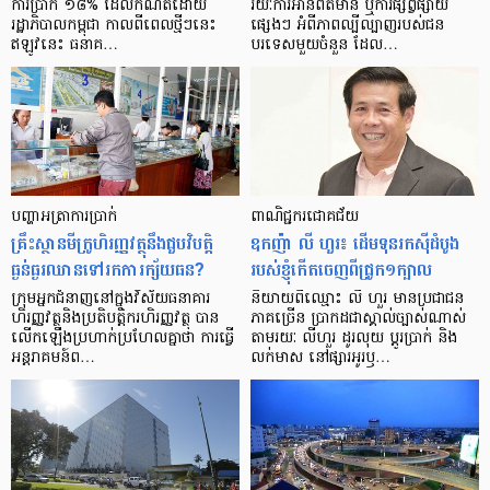
ការ​ប្រាក់ ១៨​% ដែល​កំណត់​ដោយ​
រយៈ​ការ​អាន​ព័ត៌មាន ឬ​ការ​ផ្សព្វផ្សាយ​
រដ្ឋាភិបាល​កម្ពុជា កាល​ពី​ពេល​ថ្មីៗ​នេះ
ផ្សេងៗ អំពី​ភាព​ល្បីល្បាញ​របស់​ជន​
ឥឡូវ​នេះ ធនាគ…
បរទេស​មួយ​ចំនួន ដែល…
បញ្ហា​អត្រា​ការប្រាក់
ពាណិជ្ជករជោគជ័យ
គ្រឹះស្ថាន​មីក្រូ​ហិរញ្ញវត្ថុ​នឹង​ជួប​វិបត្តិ​
ឧកញ៉ា លី ហួរ៖ ដើមទុនរកស៊ីដំបូង
ធ្ងន់ធ្ងរ​ឈាន​ទៅ​រក​ការ​ក្ស័យធន?
របស់ខ្ញុំកើតចេញពីជ្រូក១ក្បាល
ក្រុម​អ្នក​ជំនាញ​នៅ​ក្នុង​វិស័យ​ធនាគារ
និយាយ​ពី​ឈ្មោះ លី ហួរ មាន​ប្រជាជន​
ហិរញ្ញវត្ថុ​និង​ប្រតិបត្តិករ​ហិរញ្ញ​វត្ថុ បាន​​
ភាគ​ច្រើន ប្រាកដ​ជា​ស្គាល់​ច្បាស់​ណាស់
លើក​ឡើង​ប្រហាក់​ប្រហែល​គ្នា​ថា ការ​ធ្វើ​
តាមរយៈ លីហួរ ដូរ​លុយ ប្តូរ​បា្រក់ និង​
អន្តរាគមន៍​ព…
លក់​មាស នៅ​ផ្សារ​អូរ​ឫ…