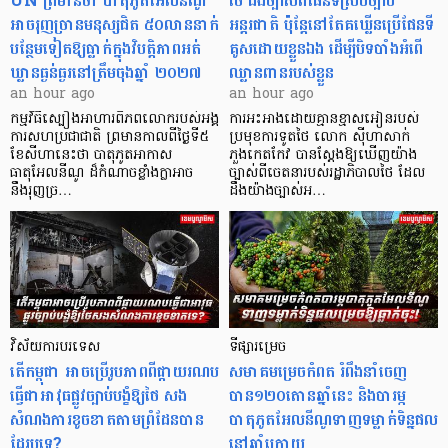
UN ព្រមានថា បាតុភូតអែលនីណូ
ថៃ ដឹងច្បាស់ពីផែនទីស្របច្បាប់
អាចរុញច្រានមនុស្សជិត ៥០លាននាក់
អន្តរជាតិ ប៉ុន្តែនៅតែគឃ្លើនប្រើផែនទី
បន្ថែមទៀតឱ្យធ្លាក់ក្នុងវិបត្តិ​ភាពអត់
គូសដោយខ្លួនឯង ដើម្បីបិទបាំងអំពើ
ឃ្លានធ្ងន់ធ្ងរនៅត្រឹមចុងឆ្នាំ ២០២៧
ឈ្លានពានរបស់ខ្លួន
an hour ago
an hour ago
កម្មវិធីស្បៀងអាហារពិភពលោករបស់អង្គ
ការអះអាងដោយគ្មានខ្មាសអៀនរបស់
ការសហប្រជាជាតិ ព្រមាន​កាលពីថ្ងៃទី៥
ប្រមុខការទូតថៃ លោក ស៊ីហាសាក់
ខែសីហានេះថា បាតុភូតអាកាស
ភួងកេតកែវ បានស្តែងឱ្យឃើញយ៉ាង
ធាតុអែលនីណូ ដ៏កំណាចខ្លាំងក្លាអាច
ច្បាស់ពីចេតនារបស់រដ្ឋាភិបាលថៃ ដែល
នឹងរុញច្រ…
ដឹងយ៉ាងច្បាស់អ…
វិស័យការបរទេស
ទីផ្សារម្រេច
តើកម្ពុជា អាចប្រើរូបភាពពីផ្កាយរណប
សមាគមម្រេចកំពត រំពឹងនាំចេញ
ធ្វើជាអាវុធផ្លូវច្បាប់បង្ខំឱ្យថៃ សង
បាន១២០តោនឆ្នាំនេះ និងបារម្ភ
សំណងការខូចខាតតាមព្រំដែនបាន
បាតុភូតអែលនីណូទាញទម្លាក់ទិន្នផល
ដែរឬទេ?​
នៅឆ្នាំក្រោយ