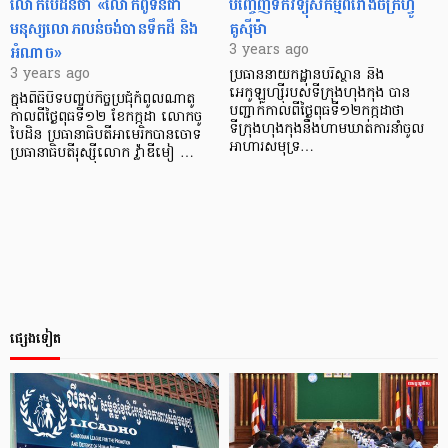
លោកបៃដិនថា «លោកពូទីនជា
បញ្ចេញទឹកវិទ្យុសកម្មពីរោងចក្រហ្វូ
មនុស្សលោភលន់ចង់បានទឹកដី និង
គូស៊ីម៉ា
អំណាច»
3 years ago
3 years ago
ប្រធាននាយកដ្ឋានបរិស្ថាន និង
អេកូឡូហ្ស៊ីរបស់ទីក្រុងហុងកុង បាន
ក្នុងពិធីបិទបញ្ចប់កិច្ចប្រជុំកំពូលណាតូ
បញ្ជាក់កាលពីថ្ងៃពុធទី១២កក្កដាថា
កាលពីថ្ងៃពុធទី១២ ខែកក្កដា លោកចូ
ទីក្រុងហុងកុងនឹងហាមឃាត់ការនាំចូល
បៃដិន ប្រធានាធិបតីអាមេរិកបានចោទ
អាហារសមុទ្រ…
ប្រធានាធិបតីរុស្ស៊ីលោក វ៉្លាឌីមៀ …
ផ្សេងទៀត