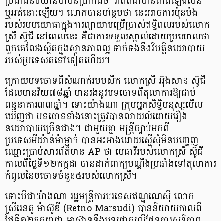
ប្រជាជនមីយ៉ាន់ម៉ាមិនប្រាកដថា វាពិតជាបានកើតឡើងមែន
ឬអត់នោះឡើយ។ លោកបានបន្ថែមថា នេះអាចការប៉ុនប៉ង
របស់របបយោធាក្នុងការព្យាយាមប្រើប្រាស់ឥទ្ធិពលរបស់លោក
ស្រី ស៊ូជី នៅពេលនេះ គឺជាការទទួលស្គាល់ដោយប្រយោលថា
ពួកគេលែងស្ថិតក្នុងស្ថានភាពល្អ ទាក់ទងនឹងវិបត្តិនយោបាយ
របស់ប្រទេសតទៅទៀតហើយ។
ក្រោយបទចោទពីសំណាក់របបសឹក លោកស្រី អ៊ុងសាន ស៊ូជី
ដែលមានវ័យ៧៨ឆ្នាំ មានរងនូវបទចោទពីតុលាការឱ្យជាប់
ពន្ធនាគារ៣៣ឆ្នាំ។ ទោះយ៉ាងណា ក្រុមអ្នកសិទ្ធិមនុស្សមើល
ឃើញថា បទចោទទាំងនោះត្រូវបានលាយលំដោយរឿង
នយោបាយច្រើនជាង។ ជាមួយគ្នា មន្ត្រីច្បាប់មកពី
ប្រទេសមីយ៉ាន់ម៉ាម្នាក់ បានអះអាងដោយស្នើសុំមិនបញ្ចេញ
ឈ្មោះប្រាប់សារព័ត៌មាន AP ថា មេធាវីរបស់លោកស្រី ស៊ូជី
កាលពីថ្ងៃទី១២កក្កដា បានដាក់ពាក្យបណ្តឹងប្រឆាំងទៅតុលាការ
កំពូលនៃបចោទចំនួន៥របស់លោកស្រី។
ទោះបីជាយ៉ាងណា រដ្ឋមន្ត្រីការបរទេសឥណ្ឌូណេស៊ី លោក
ស្រីរេនតូ ម៉ាស៊ូឌី (Retno Marsudi) បាននិយាយកាលពី
ថ្ងៃទី១២កក្កដាថា អាស៊ាននឹងបន្តផ្តោតលើផែនការសន្តិភាព